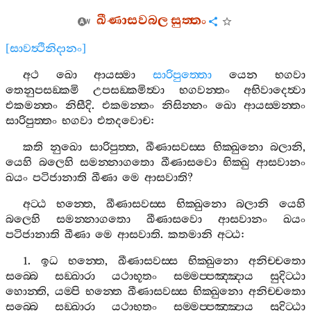
ඛීණාසවබල
සුත‍්තං
[
සාවත්‍ථිනිදානං
]
අථ
ඛො
ආයස‍්මා
සාරිපුත‍්තො
යෙන
භගවා
තෙනුපසඞ‍්කමි
උපසඞ‍්කමිත්‍වා
භගවන‍්තං
අභිවාදෙත්‍වා
එකමන‍්තං
නිසීදි
.
එකමන‍්තං
නිසින‍්නං
ඛො
ආයස‍්මන‍්තං
සාරිපුත‍්තං
භගවා
එතදවොච
:
කති
නුඛො
සාරිපුත‍්ත
,
ඛීණාසවස‍්ස
භික‍්ඛුනො
බලානි
,
යෙහි
බලෙහි
සමන‍්නාගතො
ඛීණාසවො
භික‍්ඛු
ආසවානං
ඛයං
පටිජානාති
ඛීණා
මෙ
ආසවාති
?
අට‍්ඨ
භන‍්තෙ
,
ඛීණාසවස‍්ස
භික‍්ඛුනො
බලානි
යෙහි
බලෙහි
සමන‍්නාගතො
ඛීණාසවො
ආසවානං
ඛයං
පටිජානාති
ඛීණා
මෙ
ආසවාති
.
කතමානි
අට‍්ඨ
:
1.
ඉධ
භන‍්තෙ
,
ඛීණාසවස‍්ස
භික‍්ඛුනො
අනිච‍්චතො
සබ‍්බෙ
සඞ‍්ඛාරා
යථාභූතං
සම‍්මප‍්පඤ‍්ඤාය
සුදිට‍්ඨා
හොන‍්ති
,
යම‍්පි
භන‍්තෙ
ඛීණාසවස‍්ස
භික‍්ඛුනො
අනිච‍්චතො
සබ‍්බෙ
සඞ‍්ඛාරා
යථාභූතං
සම‍්මප‍්පඤ‍්ඤාය
සුදිට‍්ඨා