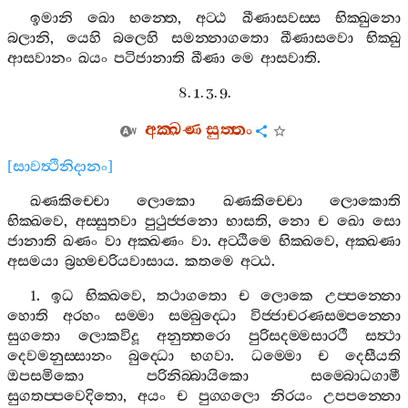
ඉමානි
ඛො
භන‍්තෙ
,
අට‍්ඨ
ඛීණාසවස‍්ස
භික‍්ඛුනො
බලානි
,
යෙහි
බලෙහි
සමන‍්නාගතො
ඛීණාසවො
භික‍්ඛු
ආසවානං
ඛයං
පටිජානාති
ඛීණා
මෙ
ආසවාති
.
8. 1. 3. 9.
අක‍්ඛණ
සුත‍්තං
[
සාවත්‍ථිනිදානං
]
ඛණකිච‍්චො
ලොකො
ඛණකිච‍්චො
ලොකොති
භික‍්ඛවෙ
,
අස‍්සුතවා
පුථුජ‍්ජනො
භාසති
,
නො
ච
ඛො
සො
ජානාති
ඛණං
වා
අක‍්ඛණං
වා
.
අට‍්ඨිමෙ
භික‍්ඛවෙ
,
අක‍්ඛණා
අසමයා
බ්‍රහ‍්මචරියවාසාය
.
කතමෙ
අට‍්ඨ
.
1.
ඉධ
භික‍්ඛවෙ
,
තථාගතො
ච
ලොකෙ
උප‍්පන‍්නො
හොති
අරහං
සම‍්මා
සම‍්බුද‍්ධො
විජ‍්ජාචරණසම‍්පන‍්නො
සුගතො
ලොකවිදූ
අනුත‍්තරො
පුරිසදම‍්මසාරථී
සත්‍ථා
දෙවමනුස‍්සානං
බුද‍්ධො
භගවා
.
ධම‍්මො
ච
දෙසීයති
ඔපසමිකො
පරිනිබ‍්බායිකො
සම‍්බොධගාමී
සුගතප‍්පවෙදිතො
,
අයං
ච
පුග‍්ගලො
නිරයං
උපපන‍්නො