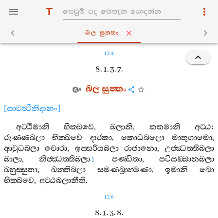
බල සුත‍්තං
124
8. 1. 3. 7.
බල
සුත‍්තං
[
සාවත්‍ථිනිදානං
]
අට‍්ඨිමානි
භික‍්ඛවෙ
,
බලානි
,
කතමානි
අට‍්ඨ
:
රුණ‍්ණබලා
භික‍්ඛවෙ
දාරකා
,
කොධබලො
මාතුගාමො
,
ආවුධබලා
චොරා
,
ඉස‍්සරියබලා
රාජානො
,
උජ‍්ඣත‍්තිබලා
බාලා
,
නිජ‍්ඣත‍්තිබලා
පණ‍්ඩිතා
,
පටිසඞ‍්ඛානබලා
1
බහුස‍්සුතා
,
ඛන‍්තිබලා
සමණබ්‍රාහ‍්මණා
,
ඉමානි
ඛො
භික‍්ඛවෙ
,
අට‍්ඨබලානීති
.
126
8. 1. 3. 8.