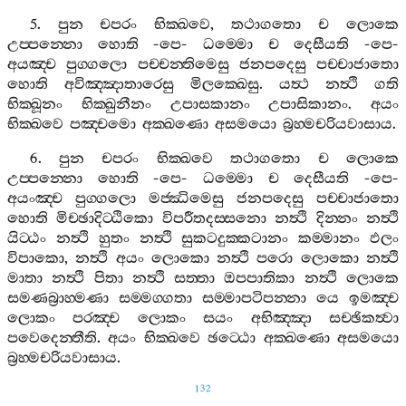
5.
පුන
චපරං
භික‍්ඛවෙ
,
තථාගතො
ච
ලොකෙ
උප‍්පන‍්නො
හොති
-
පෙ
-
ධම‍්මො
ච
දෙසීයති
-
පෙ
-
අයඤ‍්ච
පුග‍්ගලො
පච‍්චන‍්තිමෙසු
ජනපදෙසු
පච‍්චාජාතො
හොති
අවිඤ‍්ඤාතාරෙසු
මිලක‍්ඛෙසු
.
යත්‍ථ
නත්‍ථි
ගති
භික‍්ඛූනං
භික‍්ඛුනීනං
උපාසකානං
උපාසිකානං
.
අයං
භික‍්ඛවෙ
පඤ‍්චමො
අක‍්ඛණො
අසමයො
බ්‍රහ‍්මචරියවාසාය
.
6.
පුන
චපරං
භික‍්ඛවෙ
තථාගතො
ච
ලොකෙ
උප‍්පන‍්නො
හොති
-
පෙ
-
ධම‍්මො
ච
දෙසීයති
-
පෙ
-
අයංඤ‍්ච
පුග‍්ගලො
මජ‍්ඣිමෙසු
ජනපදෙසු
පච‍්චාජාතො
හොති
මිච‍්ඡාදිට‍්ඨිකො
විපරීතදස‍්සනො
නත්‍ථි
දින‍්නං
නත්‍ථි
යිට‍්ඨං
නත්‍ථි
හුතං
නත්‍ථි
සුකටදුක‍්කටානං
කම‍්මානං
ඵලං
විපාකො
,
නත්‍ථි
අයං
ලොකො
නත්‍ථි
පරො
ලොකො
නත්‍ථි
මාතා
නත්‍ථි
පිතා
නත්‍ථි
සත‍්තා
ඔපපාතිකා
නත්‍ථි
ලොකෙ
සමණබ්‍රාහ‍්මණා
සම‍්මග‍්ගතා
සම‍්මාපටිපන‍්නා
යෙ
ඉමඤ‍්ච
ලොකං
පරඤ‍්ච
ලොකං
සයං
අභිඤ‍්ඤා
සච‍්ඡිකත්‍වා
පවෙදෙන‍්තීති
.
අයං
භික‍්ඛවෙ
ඡට‍්ඨො
අක‍්ඛණො
අසමයො
බ්‍රහ‍්මචරියවාසාය
.
132