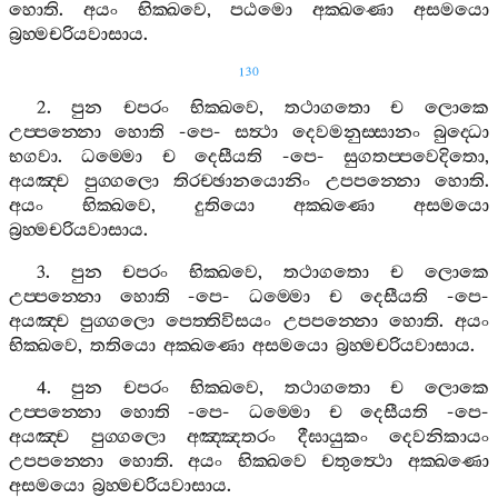
හොති
.
අයං
භික‍්ඛවෙ
,
පඨමො
අක‍්ඛණො
අසමයො
බ්‍රහ‍්මචරියවාසාය
.
130
2.
පුන
චපරං
භික‍්ඛවෙ
,
තථාගතො
ච
ලොකෙ
උප‍්පන‍්නො
හොති
-
පෙ
-
සත්‍ථා
දෙවමනුස‍්සානං
බුද‍්ධො
භගවා
.
ධම‍්මො
ච
දෙසීයති
-
පෙ
-
සුගතප‍්පවෙදිතො
,
අයඤ‍්ච
පුග‍්ගලො
තිරච‍්ඡානයොනිං
උපපන‍්නො
හොති
.
අයං
භික‍්ඛවෙ
,
දුතියො
අක‍්ඛණො
අසමයො
බ්‍රහ‍්මචරියවාසාය
.
3.
පුන
චපරං
භික‍්ඛවෙ
,
තථාගතො
ච
ලොකෙ
උප‍්පන‍්නො
හොති
-
පෙ
-
ධම‍්මො
ච
දෙසීයති
-
පෙ
-
අයඤ‍්ච
පුග‍්ගලො
පෙත‍්තිවිසයං
උපපන‍්නො
හොති
.
අයං
භික‍්ඛවෙ
,
තතියො
අක‍්ඛණො
අසමයො
බ්‍රහ‍්මචරියවාසාය
.
4.
පුන
චපරං
භික‍්ඛවෙ
,
තථාගතො
ච
ලොකෙ
උප‍්පන‍්නො
හොති
-
පෙ
-
ධම‍්මො
ච
දෙසීයති
-
පෙ
-
අයඤ‍්ච
පුග‍්ගලො
අඤ‍්ඤතරං
දීඝායුකං
දෙවනිකායං
උපපන‍්නො
හොති
.
අයං
භික‍්ඛවෙ
චතුත්‍ථො
අක‍්ඛණො
අසමයො
බ්‍රහ‍්මචරියවාසාය
.