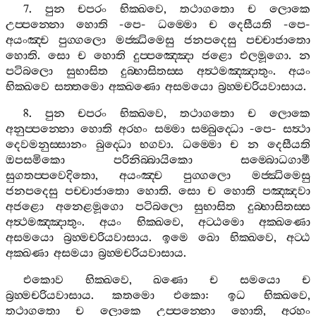
7.
පුන
චපරං
භික‍්ඛවෙ
,
තථාගතො
ච
ලොකෙ
උප‍්පන‍්නො
හොති
-
පෙ
-
ධම‍්මො
ච
දෙසීයති
-
පෙ
-
අයංඤ‍්ච
පුග‍්ගලො
මජ‍්ඣිමෙසු
ජනපදෙසු
පච‍්චාජාතො
හොති
.
සො
ච
හොති
දුප‍්පඤ‍්ඤො
ජළො
එලමූගො
.
න
පටිබලො
සුභාසිත
දුබ‍්භාසිතස‍්ස
අත්‍ථමඤ‍්ඤාතුං
.
අයං
භික‍්ඛවෙ
සත‍්තමො
අක‍්ඛණො
අසමයො
බ්‍රහ‍්මචරියවාසාය
.
8.
පුන
චපරං
භික‍්ඛවෙ
,
තථාගතො
ච
ලොකෙ
අනුප‍්පන‍්නො
හොති
අරහං
සම‍්මා
සම‍්බුද‍්ධො
-
පෙ
-
සත්‍ථා
දෙවමනුස‍්සානං
බුද‍්ධො
භගවා
.
ධම‍්මො
ච
න
දෙසීයති
ඔපසමිකො
පරිනිබ‍්බායිකො
සම‍්බොධගාමී
සුගතප‍්පවෙදිතො
,
අයංඤ‍්ච
පුග‍්ගලො
මජ‍්ඣිමෙසු
ජනපදෙසු
පච‍්චාජාතො
හොති
.
සො
ච
හොති
පඤ‍්ඤවා
අජළො
අනෙළමූගො
පටිබලො
සුභාසිත
දුබ‍්භාසිතස‍්ස
අත්‍ථමඤ‍්ඤාතුං
.
අයං
භික‍්ඛවෙ
,
අට‍්ඨමො
අක‍්ඛණො
අසමයො
බ්‍රහ‍්මචරියවාසාය
.
ඉමෙ
ඛො
භික‍්ඛවෙ
,
අට‍්ඨ
අක‍්ඛණා
අසමයා
බ්‍රහ‍්මචරියවාසාය
.
එකොව
භික‍්ඛවෙ
,
ඛණො
ච
සමයො
ච
බ්‍රහ‍්මචරියවාසාය
.
කතමො
එකො
:
ඉධ
භික‍්ඛවෙ
,
තථාගතො
ච
ලොකෙ
උප‍්පන‍්නො
හොති
,
අරහං