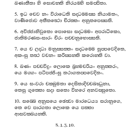
ඛණාතීතා
හි
සොචන‍්ති
නිරයම‍්හි
සමප‍්පිතා
.
5.
ඉධ
චෙව
නං
විරාධෙති
සද‍්ධම‍්මස‍්ස
නියාමතං
,
වාණිජොව
අතීතත්‍ථො
චිරත‍්තං
අනුතපෙස‍්සති
.
6.
අවිජ‍්ජානිවුතො
පොසො
සද‍්ධම‍්මං
අපරාධිකො
,
ජාතිමරණසංසාරං
චිරං
පච‍්චනුභොස‍්සති
.
7.
යෙ
ච
ලද‍්ධා
මනුස‍්සත‍්තං
සද‍්ධම‍්මෙ
සුප‍්පවෙදිතෙ
,
අකංසු
තත්‍ථ
වචනං
කරිස‍්සන‍්ති
කරොන‍්ති
වා
.
8.
ඛණං
පච‍්චවිදුං
ලොකෙ
බ්‍රහ‍්මචරියං
අනුත‍්තරං
,
යෙ
මග‍්ගං
පටිපජ‍්ජිංසු
තථාගතප‍්පවෙදිතං
.
9.
යෙ
සංවරා
චක‍්ඛුමතා
දෙසිතාදිච‍්චබන්‍ධුනා
,
තෙසු
ගුත‍්තො
සදා
සතො
විහරෙ
අනවස‍්සුතො
.
10.
සබ‍්බෙ
අනුසයෙ
ඡෙත්‍වා
මාරධෙය්‍ය
සරානුගෙ
,
තෙ
වෙ
පාරගතා
ලොකෙ
යෙ
පත‍්තා
ආසවක‍්ඛයන‍්ති
.
8. 1. 3. 10.