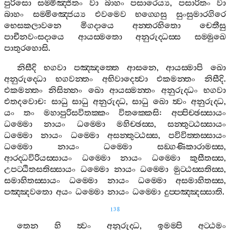
පුරිසො
සම‍්මිඤ‍්ජිතං
වා
බාහං
පසාරෙය්‍ය
,
පසාරිතං
වා
බාහං
සම‍්මිඤ‍්ජෙය්‍ය
එවමෙව
භග‍්ගෙසු
සුංසුමාරගිරෙ
භෙසකලාවනෙ
මිගදායෙ
අන‍්තරහිතො
චෙතීසු
පාචීනවංසදායෙ
ආයස‍්මතො
අනුරුද‍්ධස‍්ස
සම‍්මුඛෙ
පාතුරහොසි
.
නිසීදි
භගවා
පඤ‍්ඤත‍්තෙ
ආසනෙ
,
ආයස‍්මාපි
ඛො
අනුරුද‍්ධො
භගවන‍්තං
අභිවාදෙත්‍වා
එකමන‍්තං
නිසීදි
.
එකමන‍්තං
නිසින‍්නං
ඛො
ආයස‍්මන‍්තං
අනුරුද‍්ධං
භගවා
එතදවොච
:
සාධු
සාධු
අනුරුද‍්ධ
,
සාධු
ඛො
ත්‍වං
අනුරුද‍්ධ
,
යං
තං
මහාපුරිසවිතක‍්කං
විතක‍්කෙසි
:
අප‍්පිච‍්ඡස‍්සායං
ධම‍්මො
නායං
ධම‍්මො
මහිච‍්ඡස‍්ස
,
සන‍්තුට‍්ඨස‍්සායං
ධම‍්මො
නායං
ධම‍්මො
අසන‍්තුට‍්ඨස‍්ස
,
පවිවිත‍්තස‍්සායං
ධම‍්මො
නායං
ධම‍්මො
සඞ‍්ගණිකාරාමස‍්ස
,
ආරද‍්ධවිරියස‍්සායං
ධම‍්මො
නායං
ධම‍්මො
කුසීතස‍්ස
,
උපට‍්ඨිතසතිස‍්සායං
ධම‍්මො
නායං
ධම‍්මො
මුට‍්ඨස‍්සතිස‍්ස
,
සමාහිතස‍්සායං
ධම‍්මො
නායං
ධම‍්මො
අසමාහිතස‍්ස
,
පඤ‍්ඤවතො
අයං
ධම‍්මො
නායං
ධම‍්මො
දුප‍්පඤ‍්ඤස‍්සාති
.
138
තෙන
හි
ත්‍වං
අනුරුද‍්ධ
,
ඉමම‍්පි
අට‍්ඨමං