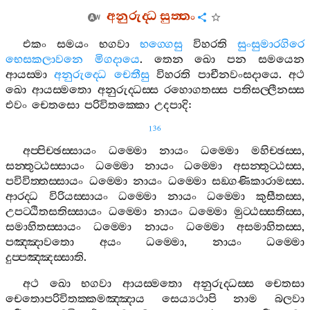
අනුරුද‍්ධ
සුත‍්තං
එකං
සමයං
භගවා
භග‍්ගෙසු
විහරති
සුංසුමාරගිරෙ
භෙසකලාවනෙ
මිගදායෙ
.
තෙන
ඛො
පන
සමයෙන
ආයස‍්මා
අනුරුද‍්ධෙ
චෙතීසු
විහරති
පාචීනවංසදායෙ
.
අථ
ඛො
ආයස‍්මතො
අනුරුද‍්ධස‍්ස
රහොගතස‍්ස
පතිසල‍්ලීනස‍්ස
එවං
චෙතසො
පරිවිතක‍්කො
උදපාදි
:
136
අප‍්පිච‍්ඡස‍්සායං
ධම‍්මො
නායං
ධම‍්මො
මහිච‍්ඡස‍්ස
,
සන‍්තුට‍්ඨස‍්සායං
ධම‍්මො
නායං
ධම‍්මො
අසන‍්තුට‍්ඨස‍්ස
,
පවිවිත‍්තස‍්සායං
ධම‍්මො
නායං
ධම‍්මො
සඞ‍්ගණිකාරාමස‍්ස
.
ආරද‍්ධ
විරියස‍්සායං
ධම‍්මො
නායං
ධම‍්මො
කුසීතස‍්ස
,
උපට‍්ඨිතසතිස‍්සායං
ධම‍්මො
නායං
ධම‍්මො
මුට‍්ඨස‍්සතිස‍්ස
,
සමාහිතස‍්සායං
ධම‍්මො
නායං
ධම‍්මො
අසමාහිතස‍්ස
,
පඤ‍්ඤාවතො
අයං
ධම‍්මො
,
නායං
ධම‍්මො
දුප‍්පඤ‍්ඤස‍්සාති
.
අථ
ඛො
භගවා
ආයස‍්මතො
අනුරුද‍්ධස‍්ස
චෙතසා
චෙතොපරිවිතක‍්කමඤ‍්ඤාය
සෙය්‍යථාපි
නාම
බලවා