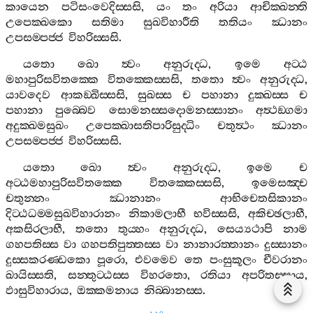
කායෙන
පටිසංවෙදිස‍්සසි
,
යං
තං
අරියා
ආචික‍්ඛන‍්ති
උපෙක‍්ඛකො
සතිමා
සුඛවිහාරීති
තතියං
ඣානං
උපසම‍්පජ‍්ජ
විහරිස‍්සසි
.
යතො
ඛො
ත්‍වං
අනුරුද‍්ධ
,
ඉමෙ
අට‍්ඨ
මහාපුරිසවිතක‍්කෙ
විතක‍්කෙස‍්සසි
,
තතො
ත්‍වං
අනුරුද‍්ධ
,
යාවදෙව
ආකඞ‍්ඛිස‍්සසි
,
සුඛස‍්ස
ච
පහානා
දුක‍්ඛස‍්ස
ච
පහානා
පුබ‍්බෙව
සොමනස‍්සදොමනස‍්සානං
අත්‍ථඞ‍්ගමා
අදුක‍්ඛමසුඛං
උපෙක‍්ඛාසතිපාරිසුද‍්ධිං
චතුත්‍ථං
ඣානං
උපසම‍්පජ‍්ජ
විහරිස‍්සසි
.
යතො
ඛො
ත්‍වං
අනුරුද‍්ධ
,
ඉමෙ
ච
අට‍්ඨමහාපුරිසවිතක‍්කෙ
විතක‍්කෙස‍්සසි
,
ඉමෙසඤ‍්ච
චතුන‍්නං
ඣානානං
ආභිචෙතසිකානං
දිට‍්ඨධම‍්මසුඛවිහාරානං
නිකාමලාභී
භවිස‍්සසි
,
අකිච‍්ඡලාභී
,
අකසිරලාභී
,
තතො
තුය‍්හං
අනුරුද‍්ධ
,
සෙය්‍යථාපි
නාම
ගහපතිස‍්ස
වා
ගහපතිපුත‍්තස‍්ස
වා
නානාරත‍්තානං
දුස‍්සානං
දුස‍්සකරණ‍්ඩකො
පූරො
,
එවමෙව
තෙ
පංසුකූලං
චීවරානං
ඛායිස‍්සති
,
සන‍්තුට‍්ඨස‍්ස
විහරතො
,
රතියා
අපරිතස‍්සාය
,
ඵාසුවිහාරාය
,
ඔක‍්කමනාය
නිබ‍්බානස‍්ස
.