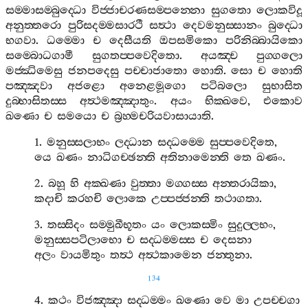
සම‍්මාසම‍්බුද‍්ධො
විජ‍්ජාචරණසම‍්පන‍්නො
සුගතො
ලොකවිදූ
අනුත‍්තරො
පුරිසදම‍්මසාරථී
සත්‍ථා
දෙවමනුස‍්සානං
බුද‍්ධො
භගවා
.
ධම‍්මො
ච
දෙසීයති
ඔපසමිකො
පරිනිබ‍්බායිකො
සම‍්බොධගාමී
සුගතප‍්පවෙදිතො
.
අයඤ‍්ච
පුග‍්ගලො
මජ‍්ඣිමෙසු
ජනපදෙසු
පච‍්චාජාතො
හොති
.
සො
ච
හොති
පඤ‍්ඤවා
අජළො
අනෙළමූගො
පටිබලො
සුභාසිත
දුබ‍්භාසිතස‍්ස
අත්‍ථමඤ‍්ඤාතුං
.
අයං
භික‍්ඛවෙ
,
එකොව
ඛණො
ච
සමයො
ච
බ්‍රහ‍්මචරියවාසායාති
.
1.
මනුස‍්සලාභං
ලද‍්ධාන
සද‍්ධම‍්මෙ
සුප‍්පවෙදිතෙ
,
යෙ
ඛණං
නාධිගච‍්ඡන‍්ති
අතිනාමෙන‍්ති
තෙ
ඛණං
.
2.
බහූ
හි
අක‍්ඛණා
වුත‍්තා
මග‍්ගස‍්ස
අන‍්තරායිකා
,
කදාචි
කරහචි
ලොකෙ
උප‍්පජ‍්ජන‍්ති
තථාගතා
.
3.
තස‍්සිදං
සම‍්මුඛීභූතං
යං
ලොකස‍්මිං
සුදුල‍්ලභං
,
මනුස‍්සපටිලාභො
ච
සද‍්ධම‍්මස‍්ස
ච
දෙසනා
අලං
වායමිතුං
තත්‍ථ
අත්‍ථකාමෙන
ජන‍්තුනා
.
134
4.
කථං
විජඤ‍්ඤා
සද‍්ධම‍්මං
ඛණො
වෙ
මා
උපච‍්චගා