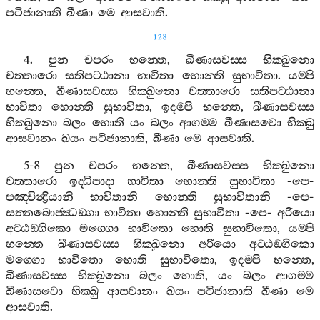
පටිජානාති
ඛීණා
මෙ
ආසවාති
.
128
4.
පුන
චපරං
භන‍්තෙ
,
ඛීණාසවස‍්ස
භික‍්ඛුනො
චත‍්තාරො
සතිපට‍්ඨානා
භාවිතා
හොන‍්ති
සුභාවිතා
.
යම‍්පි
භන‍්තෙ
,
ඛීණාසවස‍්ස
භික‍්ඛුනො
චත‍්තාරො
සතිපට‍්ඨානා
භාවිතා
හොන‍්ති
සුභාවිතා
,
ඉදම‍්පි
භන‍්තෙ
,
ඛීණාසවස‍්ස
භික‍්ඛුනො
බලං
හොති
යං
බලං
ආගම‍්ම
ඛීණාසවො
භික‍්ඛු
ආසවානං
ඛයං
පටිජානාති
,
ඛීණා
මෙ
ආසවාති
.
5-8
පුන
චපරං
භන‍්තෙ
,
ඛීණාසවස‍්ස
භික‍්ඛුනො
චත‍්තාරො
ඉද‍්ධිපාදා
භාවිතා
හොන‍්ති
සුභාවිතා
-
පෙ
-
පඤ‍්චින්‍ද්‍රියානි
භාවිතානි
හොන‍්ති
සුභාවිතානි
-
පෙ
-
සත‍්තබොජ‍්ඣඞ‍්ගා
භාවිතා
හොන‍්ති
සුභාවිතා
-
පෙ
-
අරියො
අට‍්ඨඞ‍්ගිකො
මග‍්ගො
භාවිතො
හොති
සුභාවිතො
,
යම‍්පි
භන‍්තෙ
ඛීණාසවස‍්ස
භික‍්ඛුනො
අරියො
අට‍්ඨඞ‍්ගිකො
මග‍්ගො
භාවිතො
හොති
සුභාවිතො
,
ඉදම‍්පි
භන‍්තෙ
,
ඛීණාසවස‍්ස
භික‍්ඛුනො
බලං
හොති
,
යං
බලං
ආගම‍්ම
ඛීණාසවො
භික‍්ඛු
ආසවානං
ඛයං
පටිජානාති
ඛීණා
මෙ
ආසවාති
.