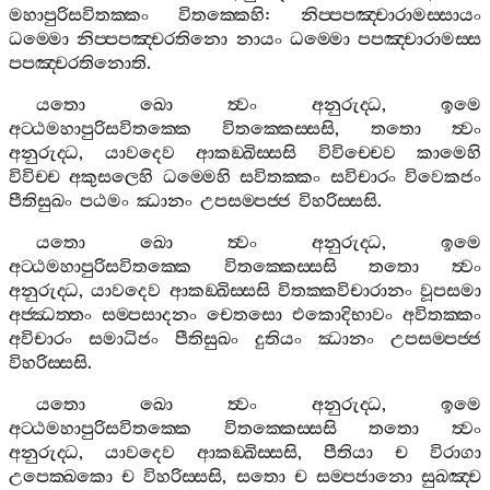
මහාපුරිසවිතක‍්කං
විතක‍්කෙහි
:
නිප‍්පපඤ‍්චාරාමස‍්සායං
ධම‍්මො
නිප‍්පපඤ‍්චරතිනො
නායං
ධම‍්මො
පපඤ‍්චාරාමස‍්ස
පපඤ‍්චරතිනොති
.
යතො
ඛො
ත්‍වං
අනුරුද‍්ධ
,
ඉමෙ
අට‍්ඨමහාපුරිසවිතක‍්කෙ
විතක‍්කෙස‍්සසි
,
තතො
ත්‍වං
අනුරුද‍්ධ
,
යාවදෙව
ආකඞ‍්ඛිස‍්සසි
විවිච‍්චෙව
කාමෙහි
විවිච‍්ච
අකුසලෙහි
ධම‍්මෙහි
සවිතක‍්කං
සවිචාරං
විවෙකජං
පීතිසුඛං
පඨමං
ඣානං
උපසම‍්පජ‍්ජ
විහරිස‍්සසි
.
යතො
ඛො
ත්‍වං
අනුරුද‍්ධ
,
ඉමෙ
අට‍්ඨමහාපුරිසවිතක‍්කෙ
විතක‍්කෙස‍්සසි
තතො
ත්‍වං
අනුරුද‍්ධ
,
යාවදෙව
ආකඞ‍්ඛිස‍්සසි
විතක‍්කවිචාරානං
වූපසමා
අජ‍්ඣත‍්තං
සම‍්පසාදනං
චෙතසො
එකොදිභාවං
අවිතක‍්කං
අවිචාරං
සමාධිජං
පීතිසුඛං
දුතියං
ඣානං
උපසම‍්පජ‍්ජ
විහරිස‍්සසි
.
යතො
ඛො
ත්‍වං
අනුරුද‍්ධ
,
ඉමෙ
අට‍්ඨමහාපුරිසවිතක‍්කෙ
විතක‍්කෙස‍්සසි
තතො
ත්‍වං
අනුරුද‍්ධ
,
යාවදෙව
ආකඞ‍්ඛිස‍්සසි
,
පීතියා
ච
විරාගා
උපෙක‍්ඛකො
ච
විහරිස‍්සසි
,
සතො
ච
සම‍්පජානො
සුඛඤ‍්ච