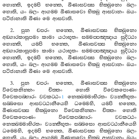
හොන‍්ති
,
ඉදම‍්පි
භන‍්තෙ
,
ඛීණාසවස‍්ස
භික‍්ඛුනො
බලං
හොති
,
යං
බලං
ආගම‍්ම
ඛීණාසවො
භික‍්ඛු
ආසවානං
ඛයං
පටිජානාති
ඛීණා
මෙ
ආසවාති
.
2.
පුන
චපරං
භන‍්තෙ
,
ඛීණාසවස‍්ස
භික‍්ඛුනො
අඞ‍්ගාරකාසූපමා
කාමා
යථාභූතං
සම‍්මප‍්පඤ‍්ඤාය
සුදිට‍්ඨා
හොන‍්ති
,
යම‍්පි
භන‍්තෙ
,
ඛීණාසවස‍්ස
භික‍්ඛුනො
අඞ‍්ගාරකාසූපමා
කාමා
යථාභූතං
සම‍්මප‍්පඤ‍්ඤාය
සුදිට‍්ඨා
හොන‍්ති
,
ඉදම‍්පි
භන‍්තෙ
,
ඛීණාසවස‍්ස
භික‍්ඛුනො
බලං
හොති
,
යං
බලං
ආගම‍්ම
ඛීණාසවො
භික‍්ඛු
ආසවානං
ඛයං
පටිජානාති
ඛීණා
මෙ
ආසවාති
.
3.
පුන
චපරං
භන‍්තෙ
,
ඛීණාසවස‍්ස
භික‍්ඛුනො
විවෙකනින‍්නං
චිත‍්තං
හොති
විවෙකපොණං
විවෙකපබ‍්භාරං
වවකට‍්ඨං
නෙක‍්ඛම‍්මාභිරතං
ව්‍යන‍්තීභූතං
1
සබ‍්බසො
ආසවට‍්ඨානීයෙහි
ධම‍්මෙහි
,
යම‍්පි
භන‍්තෙ
,
ඛීණාසවස‍්ස
භික‍්ඛුනො
විවෙකනින‍්නං
චිත‍්තං
හොති
විවෙකපොණං
විවෙකපබ‍්භාරං
වවකට‍්ඨං
නෙක‍්ඛම‍්මාභිරතං
ව්‍යන‍්තීභූතං
සබ‍්බසො
ආසවට‍්ඨානීයෙහි
ධම‍්මෙහි
,
ඉදම‍්පි
භන‍්තෙ
,
ඛීණාසවස‍්ස
භික‍්ඛුනො
බලං
හොති
,
යං
බලං
ආගම‍්ම
ඛීණාසවො
භික‍්ඛු
ආසවානං
ඛයං