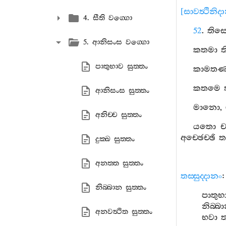
[
සාවත්‍ථිනිද
4. සීති වග‍්ගො
52
.
තිස‍
5. ආනිසංස වග‍්ගො
කතමා
ත
පාතුභාව සුත‍්තං
කාමතණ‍්
කතමෙ
ආනිසංස සුත‍්තං
මානො
,
අනිච‍්ච සුත‍්තං
යතො
අච‍්ඡෙච‍්ඡි
ත
දුක‍්ඛ සුත‍්තං
අනත‍්ත සුත‍්තං
තස‍්සුද‍්දානං
:
නිබ‍්බාන සුත‍්තං
පාතු
නිබ‍්බ
අනවත්‍ථිත සුත‍්තං
භවා
ත