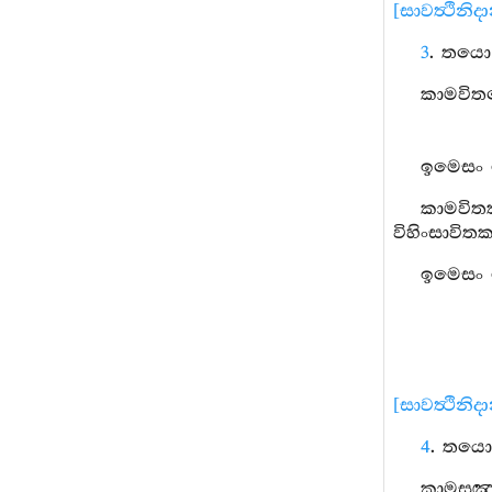
[
සාවත්‍ථිනිද
3
.
තයො
කාමවිත
ඉමෙසං
කාමවිතක‍
විහිංසාවිතක‍
ඉමෙසං
[
සාවත්‍ථිනිද
4
.
තයො
කාමසඤ‍