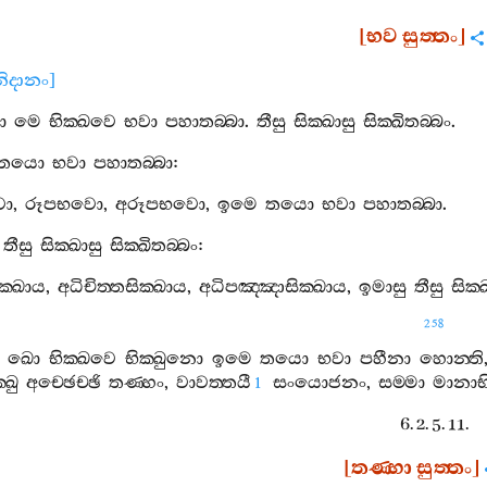
[
භව
සුත‍්තං
]
ිනිදානං
]
ො
මෙ
භික‍්ඛවෙ
භවා
පහාතබ‍්බා
.
තීසු
සික‍්ඛාසු
සික‍්ඛිතබ‍්බං
.
තයො
භවා
පහාතබ‍්බා
:
ො
,
රූපභවො
,
අරූපභවො
,
ඉමෙ
තයො
භවා
පහාතබ‍්බා
.
තීසු
සික‍්ඛාසු
සික‍්ඛිතබ‍්බං
:
ක‍්ඛාය
,
අධිචිත‍්තසික‍්ඛාය
,
අධිපඤ‍්ඤාසික‍්ඛාය
,
ඉමාසු
තීසු
සික‍්
258
ඛො
භික‍්ඛවෙ
භික‍්ඛුනො
ඉමෙ
තයො
භවා
පහීනා
හොන‍්ති
‍්ඛු
අච‍්ඡෙච‍්ඡි
තණ‍්හං
,
වාවත‍්තයී
සංයොජනං
,
සම‍්මා
මානාභ
1
6. 2. 5. 11.
[
තණ‍්හා
සුත‍්තං
]