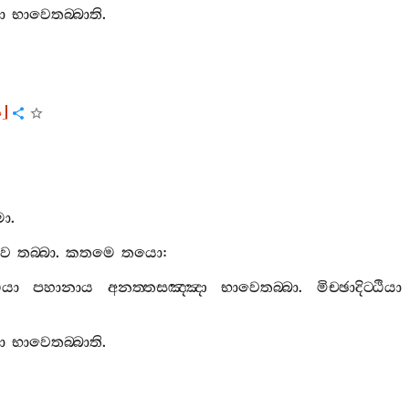
ා
භාවෙතබ‍්බාති
.
ං
]
මා
.
වෙ
තබ‍්බා
.
කතමෙ
තයො
:
ඨියා
පහානාය
අනත‍්තසඤ‍්ඤා
භාවෙතබ‍්බා
.
මිච‍්ඡාදිට‍්ඨියා
ා
භාවෙතබ‍්බාති
.