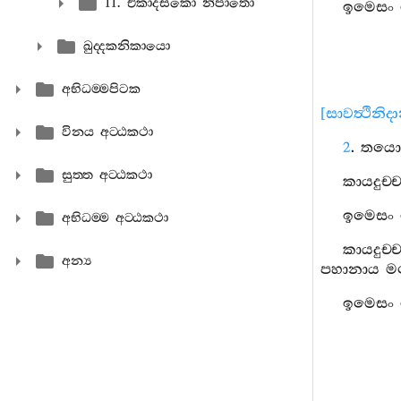
11. එකාදසකො නිපාතො
ඉමෙසං
ඛුද‍්දකනිකායො
අභිධම‍්මපිටක
[
සාවත්‍ථිනිද
විනය අට‍්ඨකථා
2
.
තයො
සුත‍්ත අට‍්ඨකථා
කායදුච‍්
ඉමෙසං
අභිධම‍්ම අට‍්ඨකථා
කායදුච‍්ච
අන්‍ය
පහානාය
ම
ඉමෙසං