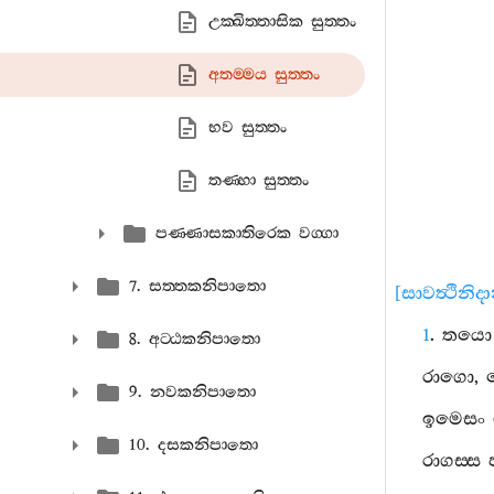
උක‍්ඛිත‍්තාසික සුත‍්තං
අතම‍්මය සුත‍්තං
භව සුත‍්තං
තණ‍්හා සුත‍්තං
පණ‍්ණාසකාතිරෙක වග‍්ගා
7. සත‍්තකනිපාතො
[
සාවත්‍ථිනිද
1
.
තයො
8. අට‍්ඨකනිපාතො
රාගො
,
9. නවකනිපාතො
ඉමෙසං
10. දසකනිපාතො
රාගස‍්ස