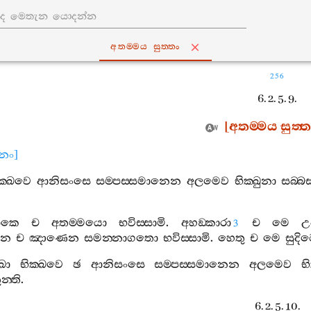
අතම‍්මය සුත‍්තං
256
6. 2. 5. 9.
[
අතම‍්මය
සුත‍්ත
ානං
]
ක‍්ඛවෙ
ආනිසංසෙ
සම‍්පස‍්සමානෙන
අලමෙව
භික‍්ඛුනා
සබ‍්බ
ොකෙ
ච
අතම‍්මයො
භවිස‍්සාමි
.
අහඞ‍්කාරා
ච
මෙ
උ
3
ෙන
ච
ඤාණෙන
සමන‍්නාගතො
භවිස‍්සාමි
.
හෙතු
ච
මෙ
සුදිට
ඛො
භික‍්ඛවෙ
ඡ
ආනිසංසෙ
සම‍්පස‍්සමානෙන
අලමෙව
භි
‍්ති
.
6. 2. 5. 10.