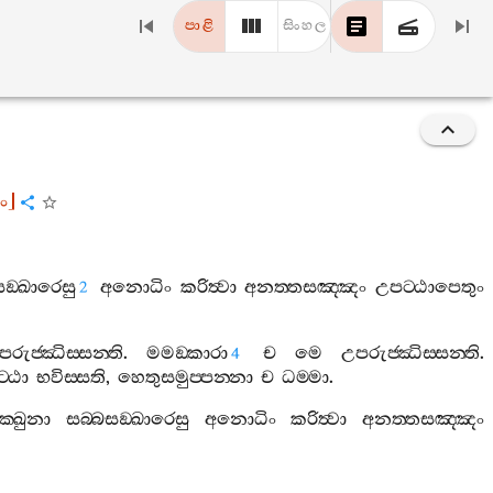
පාළි
සිංහල
ං
]
සඞ‍්ඛාරෙසු
අනොධිං
කරිත්‍වා
අනත‍්තසඤ‍්ඤං
උපට‍්ඨාපෙතුං
2
පරුජ‍්ඣිස‍්සන‍්ති
.
මමඞ‍්කාරා
ච
මෙ
උපරුජ‍්ඣිස‍්සන‍්ති
.
4
‍්ඨො
භවිස‍්සති
,
හෙතුසමුප‍්පන‍්නා
ච
ධම‍්මා
.
ක‍්ඛුනා
සබ‍්බසඞ‍්ඛාරෙසු
අනොධිං
කරිත්‍වා
අනත‍්තසඤ‍්ඤං