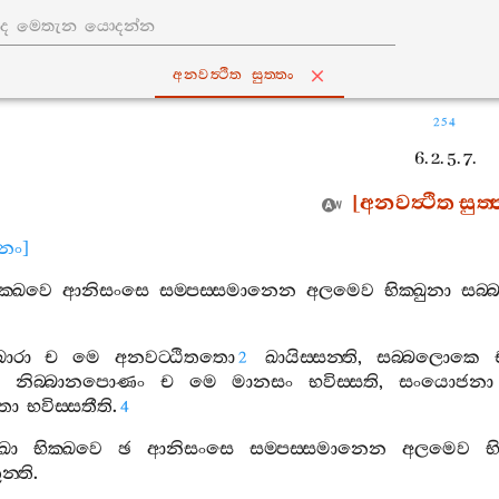
අනවත්‍ථිත සුත‍්තං
254
6. 2. 5. 7.
[
අනවත්‍ථිත
සුත‍්
ානං
]
ික‍්ඛවෙ
ආනිසංසෙ
සම‍්පස‍්සමානෙන
අලමෙව
භික‍්ඛුනා
සබ‍්
ඛාරා
ච
මෙ
අනවට‍්ඨිතතො
ඛායිස‍්සන‍්ති
,
සබ‍්බලොකෙ
2
,
නිබ‍්බානපොණං
ච
මෙ
මානසං
භවිස‍්සති
,
සංයොජනා
තො
භවිස‍්සතීති
.
4
ඛො
භික‍්ඛවෙ
ඡ
ආනිසංසෙ
සම‍්පස‍්සමානෙන
අලමෙව
භ
‍්ති
.