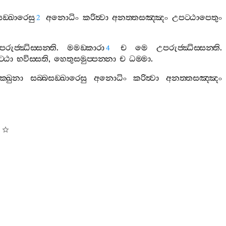
සඞ‍්ඛාරෙසු
අනොධිං
කරිත්‍වා
අනත‍්තසඤ‍්ඤං
උපට‍්ඨාපෙතුං
2
පරුජ‍්ඣිස‍්සන‍්ති
.
මමඞ‍්කාරා
ච
මෙ
උපරුජ‍්ඣිස‍්සන‍්ති
.
4
‍්ඨො
භවිස‍්සති
,
හෙතුසමුප‍්පන‍්නා
ච
ධම‍්මා
.
ක‍්ඛුනා
සබ‍්බසඞ‍්ඛාරෙසු
අනොධිං
කරිත්‍වා
අනත‍්තසඤ‍්ඤං