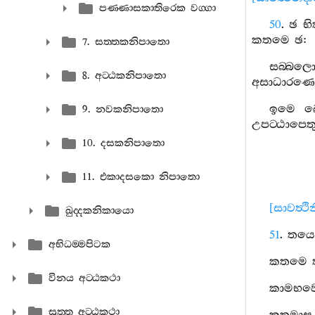
පණ‍්ණාසකාතිරෙක වග‍්ගා
50
.
ඡ
භි
කතමෙ
ඡ
:
7. සත‍්තකනිපාතො
සබ‍්බල
8. අට‍්ඨකනිපාතො
අසාධාරණ
ඉමෙ
9. නවකනිපාතො
උපට‍්ඨාපෙතුන
10. දසකනිපාතො
11. එකාදසකො නිපාතො
[
සාවත්‍ථ
ඛුද‍්දකනිකායො
51
.
තය
අභිධම‍්මපිටක
කතමෙ
විනය අට‍්ඨකථා
කාමභව
සුත‍්ත අට‍්ඨකථා