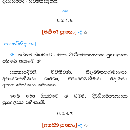
දිට‍්ඨිසම‍්පදං
සච‍්ඡිකාතුන‍්ති
.
248
6. 2. 4. 6.
[
පහීණ
සුත‍්තං
]
[
සාවත්‍ථිනිදානං
]
36.
ඡයිමෙ
භික‍්ඛවෙ
ධම‍්මා
දිට‍්ඨිසම‍්පන‍්නස‍්ස
පුග‍්ගලස‍්ස
පහීණා
කතමෙ
ඡ
:
සක‍්කායදිට‍්ඨි
,
විචිකිච‍්ඡා
,
සීලබ‍්බතපරාමාසො
,
අපායගමනීයො
රාගො
,
අපායගමනීයො
දොසො
,
අපායගමනීයො
මොහො
.
ඉමෙ
ඛො
භික‍්ඛවෙ
ඡ
ධම‍්මා
දිට‍්ඨිසම‍්පන‍්නස‍්ස
පුග‍්ගලස‍්ස
පහීණාති
.
6. 2. 4. 7.
[
අභබ‍්බ
සුත‍්තං
]