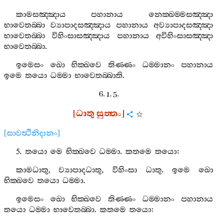
කාමසඤ‍්ඤාය
පහානාය
නෙක‍්ඛම‍්මසඤ‍්ඤා
භාවෙතබ‍්බා
ව්‍යාපාදසඤ‍්ඤාය
පහානාය
අව්‍යාපාදසඤ‍්ඤා
භාවෙතබ‍්බා
විහිංසාසඤ‍්ඤාය
පහානාය
අවිහිංසාසඤ‍්ඤා
භාවෙතබ‍්බා
.
ඉමෙසං
ඛො
භික‍්ඛවෙ
තිණ‍්ණං
ධම‍්මානං
පහානාය
ඉමෙ
තයො
ධම‍්මා
භාවෙතබ‍්බාති
.
6. 1. 5.
[
ධාතු
සුත‍්තං
]
[
සාවත්‍ථිනිදානං
]
5.
තයො
මෙ
භික‍්ඛවෙ
ධම‍්මා
.
කතමෙ
තයො
:
කාමධාතු
,
ව්‍යාපාදධාතු
,
විහිංසා
ධාතු
.
ඉමෙ
ඛො
භික‍්ඛවෙ
තයො
ධම‍්මා
.
ඉමෙසං
ඛො
භික‍්ඛවෙ
තිණ‍්ණං
ධම‍්මානං
පහානාය
තයො
ධම‍්මා
භාවෙතබ‍්බා
.
කතමෙ
තයො
: