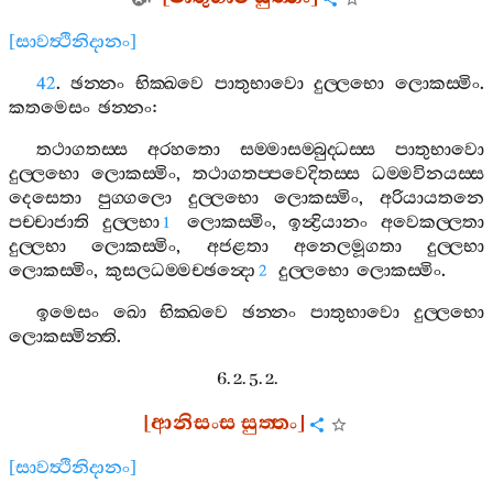
[
සාවත්‍ථිනිදානං
]
42
.
ඡන‍්නං
භික‍්ඛවෙ
පාතුභාවො
දුල‍්ලභො
ලොකස‍්මිං
.
කතමෙසං
ඡන‍්නං
:
තථාගතස‍්ස
අරහතො
සම‍්මාසම‍්බුද‍්ධස‍්ස
පාතුභාවො
දුල‍්ලභො
ලොකස‍්මිං
,
තථාගතප‍්පවෙදිතස‍්ස
ධම‍්මවිනයස‍්ස
දෙසෙතා
පුග‍්ගලො
දුල‍්ලභො
ලොකස‍්මිං
,
අරියායතනෙ
පච‍්චාජාති
දුල‍්ලභා
ලොකස‍්මිං
,
ඉන්‍ද්‍රියානං
අවෙකල‍්ලතා
1
දුල‍්ලභා
ලොකස‍්මිං
,
අජළතා
අනෙලමූගතා
දුල‍්ලභා
ලොකස‍්මිං
,
කුසලධම‍්මච‍්ඡන්‍දො
දුල‍්ලභො
ලොකස‍්මිං
.
2
ඉමෙසං
ඛො
භික‍්ඛවෙ
ඡන‍්නං
පාතුභාවො
දුල‍්ලභො
ලොකස‍්මින‍්ති
.
6. 2. 5. 2.
[
ආනිසංස
සුත‍්තං
]
[
සාවත්‍ථිනිදානං
]