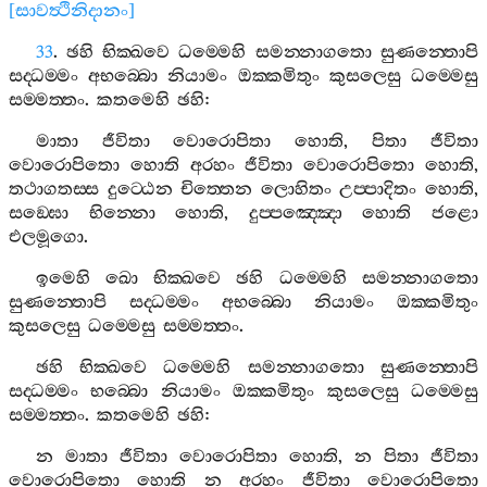
[
සාවත්‍ථිනිදානං
]
33
.
ඡහි
භික‍්ඛවෙ
ධම‍්මෙහි
සමන‍්නාගතො
සුණන‍්තොපි
සද‍්ධම‍්මං
අභබ‍්බො
නියාමං
ඔක‍්කමිතුං
කුසලෙසු
ධම‍්මෙසු
සම‍්මත‍්තං
.
කතමෙහි
ඡහි
:
මාතා
ජීවිතා
වොරොපිතා
හොති
,
පිතා
ජීවිතා
වොරොපිතො
හොති
අරහං
ජීවිතා
වොරොපිතො
හොති
,
තථාගතස‍්ස
දුට‍්ඨෙන
චිත‍්තෙන
ලොහිතං
උප‍්පාදිතං
හොති
,
සඞ‍්ඝො
භින‍්නො
හොති
,
දුප‍්පඤ‍්ඤො
හොති
ජළො
එලමූගො
.
ඉමෙහි
ඛො
භික‍්ඛවෙ
ඡහි
ධම‍්මෙහි
සමන‍්නාගතො
සුණන‍්තොපි
සද‍්ධම‍්මං
අභබ‍්බො
නියාමං
ඔක‍්කමිතුං
කුසලෙසු
ධම‍්මෙසු
සම‍්මත‍්තං
.
ඡහි
භික‍්ඛවෙ
ධම‍්මෙහි
සමන‍්නාගතො
සුණන‍්තොපි
සද‍්ධම‍්මං
භබ‍්බො
නියාමං
ඔක‍්කමිතුං
කුසලෙසු
ධම‍්මෙසු
සම‍්මත‍්තං
.
කතමෙහි
ඡහි
:
න
මාතා
ජීවිතා
වොරොපිතා
හොති
,
න
පිතා
ජීවිතා
වොරොපිතො
හොති
න
අරහං
ජීවිතා
වොරොපිතො