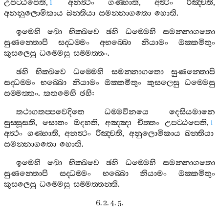
උපට‍්ඨපෙති
,
අනත්‍ථං
ගණ‍්හාති
,
අත්‍ථං
රිඤ‍්චති
,
1
අනනුලොමිකාය
ඛන‍්තියා
සමන‍්නාගතො
හොති
.
ඉමෙහි
ඛො
භික‍්ඛවෙ
ඡහි
ධම‍්මෙහි
සමන‍්නාගතො
සුණන‍්තොපි
සද‍්ධම‍්මං
අභබ‍්බො
නියාමං
ඔක‍්කමිතුං
කුසලෙසු
ධම‍්මෙසු
සම‍්මත‍්තං
.
ඡහි
භික‍්ඛවෙ
ධම‍්මෙහි
සමන‍්නාගතො
සුණන‍්තොපි
සද‍්ධම‍්මං
භබ‍්බො
නියාමං
ඔක‍්කමිතුං
කුසලෙසු
ධම‍්මෙසු
සම‍්මත‍්තං
.
කතමෙහි
ඡහි
:
තථාගතප‍්පවෙදිතෙ
ධම‍්මවිනයෙ
දෙසියමානෙ
සුස‍්සූසති
,
සොතං
ඔදහති
,
අඤ‍්ඤා
චිත‍්තං
උපට‍්ඨපෙති
,
1
අත්‍ථං
ගණ‍්හාති
,
අනත්‍ථං
රිඤ‍්චති
,
අනුලොමිකාය
ඛන‍්තියා
සමන‍්නාගතො
හොති
.
ඉමෙහි
ඛො
භික‍්ඛවෙ
ඡහි
ධම‍්මෙහි
සමන‍්නාගතො
සුණන‍්තොපි
සද‍්ධම‍්මං
භබ‍්බො
නියාමං
ඔක‍්කමිතුං
කුසලෙසු
ධම‍්මෙසු
සම‍්මත‍්තන‍්ති
.
6. 2. 4. 5.