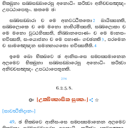
භික‍්ඛුනා
සබ‍්බසඞ‍්ඛාරෙසු
අනොධිං
කරිත්‍වා
අනිච‍්චසඤ‍්ඤං
උපට‍්ඨාපෙතුං
.
කතමෙ
ඡ
:
සබ‍්බසඞ‍්ඛාරා
ච
මෙ
අනවට‍්ඨිතතො
ඛායිස‍්සන‍්ති
,
2
සබ‍්බලොකෙ
ච
මෙ
මනො
නාභිරමිස‍්සති
,
සබ‍්බලොකා
ච
මෙ
මනො
වුට‍්ඨහිස‍්සති
,
නිබ‍්බානපොණං
ච
මෙ
මානසං
භවිස‍්සති
,
සංයොජනා
ච
මෙ
පහාණං
ගච‍්ඡන‍්ති
,
පරමෙන
3
ච
සාමඤ‍්ඤෙන
සමන‍්නාගතො
භවිස‍්සතීති
.
4
ඉමෙ
ඛො
භික‍්ඛවෙ
ඡ
ආනිසංසෙ
සම‍්පස‍්සමානෙන
අලමෙව
භික‍්ඛුනා
සබ‍්බසඞ‍්ඛාරෙසු
අනොධිං
කරිත්‍වා
අනිච‍්චසඤ‍්ඤං
උපට‍්ඨාපෙතුන‍්ති
.
256
6. 2. 5. 8.
[
උක‍්ඛිත‍්තාසික
සුත‍්තං
]
[
සාවත්‍ථිනිදානං
]
49
.
ඡ
භික‍්ඛවෙ
ආනිසංසෙ
සම‍්පස‍්සමානෙන
අලමෙව