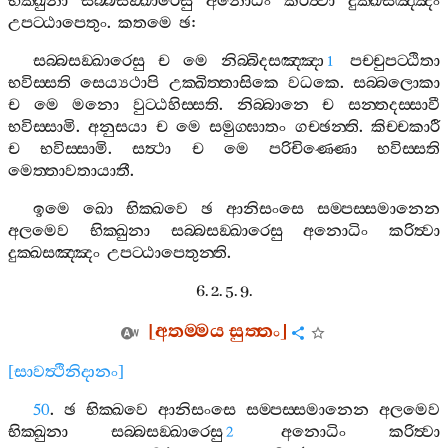
භික‍්ඛුනා
සබ‍්බසඞ‍්ඛාරෙසු
අනොධිං
කරිත්‍වා
දුක‍්ඛසඤ‍්ඤං
උපට‍්ඨාපෙතුං
.
කතමෙ
ඡ
:
සබ‍්බසඞ‍්ඛාරෙසු
ච
මෙ
නිබ‍්බිදසඤ‍්ඤා
පච‍්චුපට‍්ඨිතා
1
භවිස‍්සති
සෙය්‍යථාපි
උක‍්ඛිත‍්තාසිකෙ
වධකෙ
.
සබ‍්බලොකා
ච
මෙ
මනො
වුට‍්ඨහිස‍්සති
.
නිබ‍්බානෙ
ච
සන‍්තදස‍්සාවී
භවිස‍්සාමි
.
අනුසයා
ච
මෙ
සමුග‍්ඝාතං
ගච‍්ඡන‍්ති
.
කිච‍්චකාරී
ච
භවිස‍්සාමි
.
සත්‍ථා
ච
මෙ
පරිචිණ‍්ණො
භවිස‍්සති
මෙත‍්තාවතායාතී
.
ඉමෙ
ඛො
භික‍්ඛවෙ
ඡ
ආනිසංසෙ
සම‍්පස‍්සමානෙන
අලමෙව
භික‍්ඛුනා
සබ‍්බසඞ‍්ඛාරෙසු
අනොධිං
කරිත්‍වා
දුක‍්ඛසඤ‍්ඤං
උපට‍්ඨාපෙතුන‍්ති
.
6. 2. 5. 9.
[
අතම‍්මය
සුත‍්තං
]
[
සාවත්‍ථිනිදානං
]
50
.
ඡ
භික‍්ඛවෙ
ආනිසංසෙ
සම‍්පස‍්සමානෙන
අලමෙව
භික‍්ඛුනා
සබ‍්බසඞ‍්ඛාරෙසු
අනොධිං
කරිත්‍වා
2