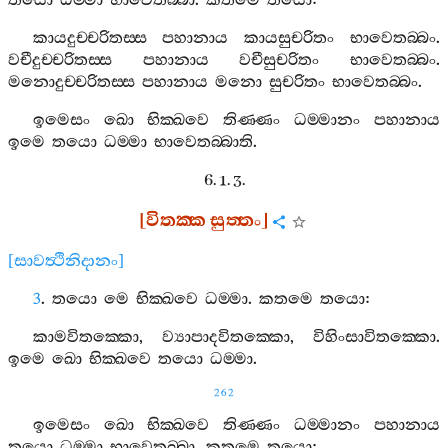
තයො
ධම‍්මා
භාවෙතබ‍්බා
.
කතමෙ
තයො
:
කායදුච‍්චරිතස‍්ස
පහානාය
කායසුචරිතං
භාවෙතබ‍්බං
.
වචීදුච‍්චරිතස‍්ස
පහානාය
වචීසුචරිතං
භාවෙතබ‍්බං
.
මනොදුච‍්චරිතස‍්ස
පහානාය
මනො
සුචරිතං
භාවෙතබ‍්බං
.
ඉමෙසං
ඛො
භික‍්ඛවෙ
තිණ‍්ණං
ධම‍්මානං
පහානාය
ඉමෙ
තයො
ධම‍්මා
භාවෙතබ‍්බාති
.
6. 1. 3.
[
විතක‍්ක
සුත‍්තං
]
[
සාවත්‍ථිනිදානං
]
3
.
තයො
මෙ
භික‍්ඛවෙ
ධම‍්මා
.
කතමෙ
තයො
:
කාමවිතක‍්කො
,
ව්‍යාපාදවිතක‍්කො
,
විහිංසාවිතක‍්කො
.
ඉමෙ
ඛො
භික‍්ඛවෙ
තයො
ධම‍්මා
.
262
ඉමෙසං
ඛො
භික‍්ඛවෙ
තිණ‍්ණං
ධම‍්මානං
පහානාය
තයො
ධම‍්මා
භාවෙතබ‍්බා
.
කතමෙ
තයො
: