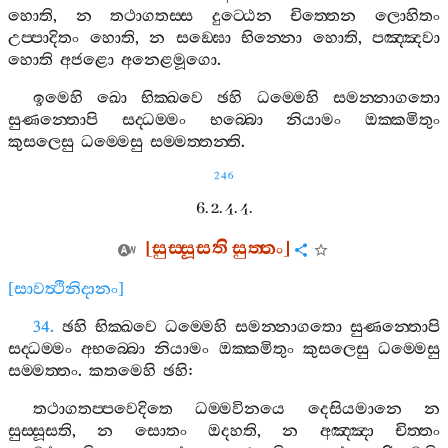
හොති
,
න
තථාගතස‍්ස
දුට‍්ඨෙන
චිත‍්තෙන
ලොහිතං
උප‍්පාදිතං
හොති
,
න
සඞ‍්ඝො
භින‍්නො
හොති
,
පඤ‍්ඤවා
හොති
අජළො
අනෙළමූගො
.
ඉමෙහි
ඛො
භික‍්ඛවෙ
ඡහි
ධම‍්මෙහි
සමන‍්නාගතො
සුණන‍්තොපි
සද‍්ධම‍්මං
භබ‍්බො
නියාමං
ඔක‍්කමිතුං
කුසලෙසු
ධම‍්මෙසු
සම‍්මත‍්තන‍්ති
.
246
6. 2. 4. 4.
[
සුස‍්සූසති
සුත‍්තං
]
[
සාවත්‍ථිනිදානං
]
34.
ඡහි
භික‍්ඛවෙ
ධම‍්මෙහි
සමන‍්නාගතො
සුණන‍්තොපි
සද‍්ධම‍්මං
අභබ‍්බො
නියාමං
ඔක‍්කමිතුං
කුසලෙසු
ධම‍්මෙසු
සම‍්මත‍්තං
.
කතමෙහි
ඡහි
:
තථාගතප‍්පවෙදිතෙ
ධම‍්මවිනයෙ
දෙසියමානෙ
න
සුස‍්සූසති
,
න
සොතං
ඔදහති
,
න
අඤ‍්ඤා
චිත‍්තං