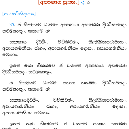
[
අප‍්පහාය
සුත‍්තං
]
[
සාවත්‍ථිනිදානං
]
35
.
ඡ
භික‍්ඛවෙ
ධම‍්මෙ
අප‍්පහාය
අභබ‍්බො
දිට‍්ඨිසම‍්පදං
සච‍්ඡිකාතුං
.
කතමෙ
ඡ
:
සක‍්කාය
දිට‍්ඨිං
,
විචිකිච‍්ඡං
,
සීලබ‍්බතපරාමාසං
,
අපායගමනීයං
රාගං
,
අපායගමනීයං
දොසං
,
අපායගමනීයං
මොහං
.
ඉමෙ
ඛො
භික‍්ඛවෙ
ඡ
ධම‍්මෙ
අප‍්පහාය
අභබ‍්බො
දිට‍්ඨිසම‍්පදං
සච‍්ඡිකාතුං
.
ඡ
භික‍්ඛවෙ
ධම‍්මෙ
පහාය
භබ‍්බො
දිට‍්ඨිසම‍්පදං
සච‍්ඡිකාතුං
.
කතමෙ
ඡ
:
සක‍්කායදිට‍්ඨිං
,
විචිකිච‍්ඡං
,
සීලබ‍්බතපරාමාසං
,
අපායගාමනියං
රාගං
,
අපායගමනීයං
දොසං
,
අපායගමනීයං
මොහං
.
ඉමෙ
ඛො
භික‍්ඛවෙ
ඡ
ධම‍්මෙ
පහාය
භබ‍්බො