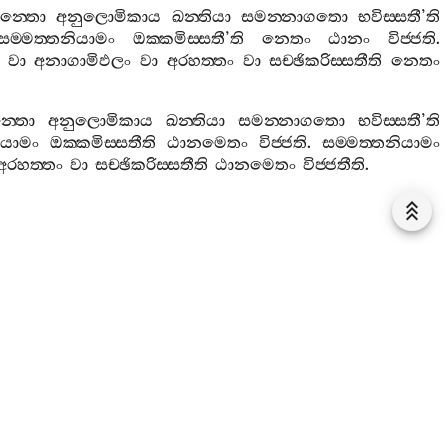
සන‍්තො
අනුලොමිකාය
ඛන‍්තියා
සමන‍්නාගතො
භවිස‍්සතී
’
ති
සම‍්මත‍්තනියාමං
ඔක‍්කමිස‍්සතී
’
ති
නෙතං
ඨානං
විජ‍්ජති
.
වා
අනාගාමිඵලං
වා
අරහත‍්තං
වා
සච‍්ඡිකරිස‍්සතීති
නෙතං
‍්තො
අනුලොමිකාය
ඛන‍්තියා
සමන‍්නාගතො
භවිස‍්සතී
’
ති
ියාමං
ඔක‍්කමිස‍්සතීති
ඨානමෙතං
විජ‍්ජති
.
සම‍්මත‍්තනියාමං
අරහත‍්තං
වා
සච‍්ඡිකරිස‍්සතීති
ඨානමෙතං
විජ‍්ජතීති
.
-
පෙ
-
නෙතං
ඨානං
විජ‍්ජති
.
ෙ
-
ඨානමෙතං
විජ‍්ජති
.