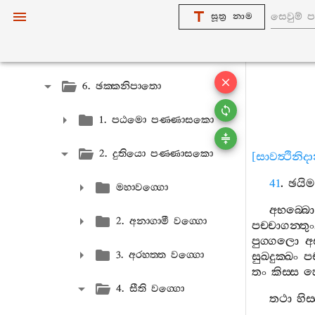
සූත්‍ර නාම
4. චතුක‍්කනිපාතො
5. පඤ‍්චකනිපාතො
6. ඡක‍්කනිපාතො
1. පඨමො පණ‍්ණාසකො
2. දුතියො පණ‍්ණාසකො
[
සාවත්‍ථිනිද
41
.
ඡයිම
මහාවග‍්ගො
අභබ‍්බො
2. අනාගාමී වග‍්ගො
පච‍්චාගන‍්තුං
පුග‍්ගලො
අ
3. අරහත‍්ත වග‍්ගො
සුඛදුක‍්ඛං
පච
තං
කිස‍්ස
හ
4. සීති වග‍්ගො
තථා
හිස‍