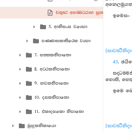
අනෙලමූගත
චතුත්‍ථ අභබ‍්බට‍්ඨාන සුත‍්තං
ඉමෙසං
5. ආනිසංස වග‍්ගො
පණ‍්ණාසකාතිරෙක වග‍්ගා
[
සාවත්‍ථිනිද
7. සත‍්තකනිපාතො
43
.
ඡයි
8. අට‍්ඨකනිපාතො
සද‍්ධම‍
හොති
,
හෙත
9. නවකනිපාතො
ඉමෙ
ඛ
10. දසකනිපාතො
11. එකාදසකො නිපාතො
[
සාවත්‍ථිනිද
ඛුද‍්දකනිකායො