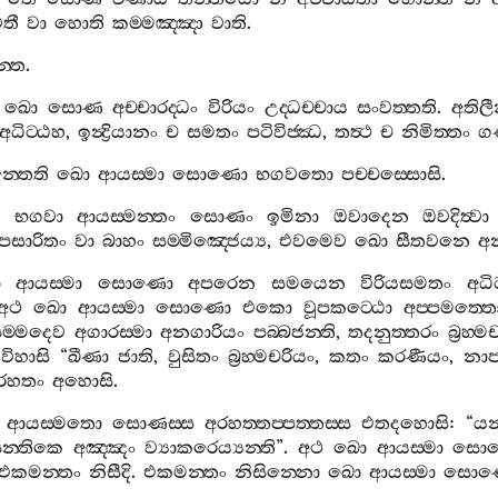
තී
වා
හොති
කම‍්මඤ‍්ඤා
වාති
.
්තෙ
.
ඛො
සොණ
අච‍්චාරද‍්ධං
විරියං
උද‍්ධච‍්චාය
සංවත‍්තති
.
අතිල
අධිට‍්ඨහ
,
ඉන්‍ද්‍රියානං
ච
සමතං
පටිවිජ‍්ඣ
,
තත්‍ථ
ච
නිමිත‍්තං
ගණ
‍්තෙති
ඛො
ආයස‍්මා
සොණො
භගවතො
පච‍්චස‍්සොසි
.
ො
භගවා
ආයස‍්මන‍්තං
සොණං
ඉමිනා
ඔවාදෙන
ඔවදිත්‍වා
පසාරිතං
වා
බාහං
සම‍්මිඤ‍්ජෙය්‍ය
,
එවමෙව
ඛො
සීතවනෙ
අ
ො
ආයස‍්මා
සොණො
අපරෙන
සමයෙන
විරියසමතං
අධිට
අථ
ඛො
ආයස‍්මා
සොණො
එකො
වූපකට‍්ඨො
අප‍්පමත‍්ත
ම‍්මදෙව
අගාරස‍්මා
අනගාරියං
පබ‍්බජන‍්ති
,
තදනුත‍්තරං
බ්‍රහ
විහාසි
“
ඛීණා
ජාති
,
වුසිතං
බ්‍රහ‍්මචරියං
,
කතං
කරණීයං
,
නාප
රහතං
අහොසි
.
ආයස‍්මතො
සොණස‍්ස
අරහත‍්තප‍්පත‍්තස‍්ස
එතදහොසි
: “
යන
න‍්තිකෙ
අඤ‍්ඤං
ව්‍යාකරෙය්‍යන‍්ති
”.
අථ
ඛො
ආයස‍්මා
සො
එකමන‍්තං
නිසීදි
.
එකමන‍්තං
නිසින‍්නො
ඛො
ආයස‍්මා
සො