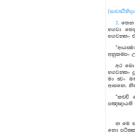
[
සාවත්‍ථිනිද
2.
තෙන
භගවා
තෙන
භගවන‍්තං
“
ආයස‍්ම
අනුකම‍්පං
උ
අථ
ඛො
භගවන‍්තං
මා
ත්‍වං
ම
ආසනෙ
.
නි
“
කච‍්චි
පඤ‍්ඤායති
න
මෙ
භ
නො
පටික‍