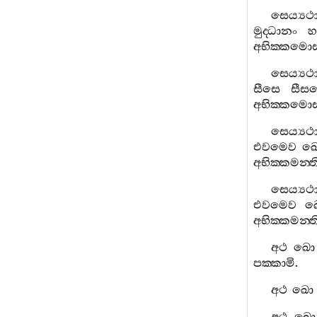
සෙය්‍යථා
මුද‍්ධානං
හ
අභික‍්කමො
සෙය්‍යථා
සීසෙ
සීස
අභික‍්කමො
සෙය්‍යථා
එවමෙව
ඛ
අභික‍්කමන‍්ත
සෙය්‍යථා
එවමෙව
ඛ
අභික‍්කමන‍්ත
අථ
ඛො
පක‍්කාමි
.
අථ
ඛො