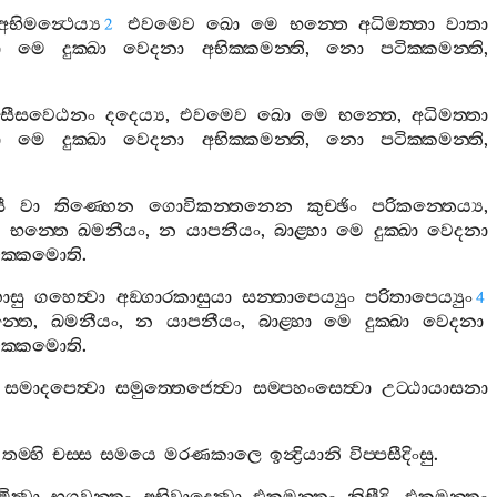
අභිමන්‍ථෙය්‍ය
එවමෙව
ඛො
මෙ
භන‍්තෙ
අධිමත‍්තා
වාතා
2
ා
මෙ
දුක‍්ඛා
වෙදනා
අභික‍්කමන‍්ති
,
නො
පටික‍්කමන‍්ති
,
සීසවෙඨනං
දදෙය්‍ය
,
එවමෙව
ඛො
මෙ
භන‍්තෙ
,
අධිමත‍්තා
ා
මෙ
දුක‍්ඛා
වෙදනා
අභික‍්කමන‍්ති
,
නො
පටික‍්කමන‍්ති
,
ී
වා
තිණ‍්හෙන
ගොවිකන‍්තනෙන
කුච‍්ඡිං
පරිකන‍්තෙය්‍ය
,
ෙ
භන‍්තෙ
ඛමනීයං
,
න
යාපනීයං
,
බාළ‍්හා
මෙ
දුක‍්ඛා
වෙදනා
ික‍්කමොති
.
ාසු
ගහෙත්‍වා
අඞ‍්ගාරකාසුයා
සන‍්තාපෙය්‍යුං
පරිතාපෙය්‍යුං
4
‍්තෙ
,
ඛමනීයං
,
න
යාපනීයං
,
බාළ‍්හා
මෙ
දුක‍්ඛා
වෙදනා
ික‍්කමොති
.
සමාදපෙත්‍වා
සමුත‍්තෙජෙත්‍වා
සම‍්පහංසෙත්‍වා
උට‍්ඨායාසනා
.
තම‍්හි
චස‍්ස
සමයෙ
මරණකාලෙ
ඉන්‍ද්‍රියානි
විප‍්පසීදිංසු
.