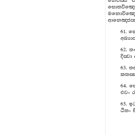
නෙවස‍්ස
ච
සොතවිඤ‍්ඤ
මනොවිඤ‍්ඤ
ආනෙඤ‍්ජප‍්ප
61.
නෙ
අබ්‍යා
62.
තණ
දිස‍්වා
63.
තස
කතස‍්
64.
ස
එවං
ර
65.
ඉට
ඨිතං
ච