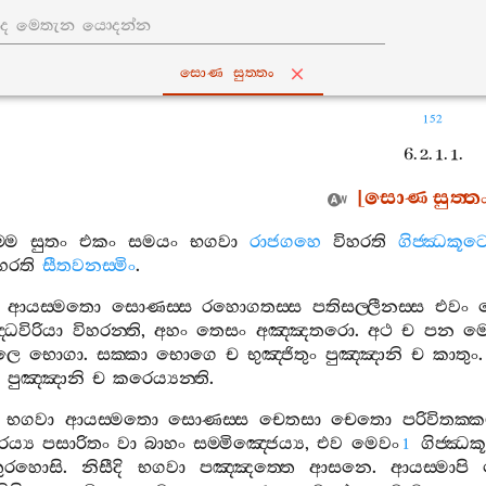
සොණ සුත‍්තං
152
6. 2. 1. 1.
[
සොණ
සුත‍්ත
මෙ
සුතං
එකං
සමයං
භගවා
රාජගහෙ
විහරති
ගිජ‍්ඣකූට
හරති
සීතවනස‍්මිං
.
ආයස‍්මතො
සොණස‍්ස
රහොගතස‍්ස
පතිසල‍්ලීනස‍්ස
එවං
්ධවිරියා
විහරන‍්ති
,
අහං
තෙසං
අඤ‍්ඤතරො
.
අථ
ච
පන
ම
ලෙ
භොගා
.
සක‍්කා
භොගෙ
ච
භුඤ‍්ජිතුං
පුඤ‍්ඤානි
ච
කාතුං
,
පුඤ‍්ඤානි
ච
කරෙය්‍යන‍්ති
.
භගවා
ආයස‍්මතො
සොණස‍්ස
චෙතසා
චෙතො
පරිවිතක‍්
ය්‍ය
පසාරිතං
වා
බාහං
සම‍්මිඤ‍්ජෙය්‍ය
,
එව
මෙවං
ගිජ‍්ඣක
1
තුරහොසි
.
නිසීදි
භගවා
පඤ‍්ඤත‍්තෙ
ආසනෙ
.
ආයස‍්මාපි