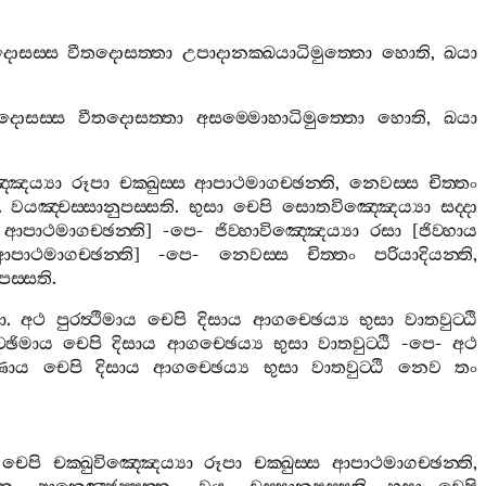
ොසස‍්ස
වීතදොසත‍්තා
උපාදානක‍්ඛයාධිමුත‍්තො
හොති
,
ඛයා
දොසස‍්ස
වීතදොසත‍්තා
අසම‍්මොහාධිමුත‍්තො
හොති
,
ඛයා
්ඤෙය්‍යා
රූපා
චක‍්ඛුස‍්ස
ආපාථමාගච‍්ඡන‍්ති
,
නෙවස‍්ස
චිත‍්තං
.
වයඤ‍්චස‍්සානුපස‍්සති
.
භුසා
චෙපි
සොතවිඤ‍්ඤෙය්‍යා
සද‍්දා
ආපාථමාගච‍්ඡන‍්ති
] -
පෙ
-
ජිව‍්හාවිඤ‍්ඤෙය්‍යා
රසා
[
ජිව‍්හාය
ආපාථමාගච‍්ඡන‍්ති
] -
පෙ
-
නෙවස‍්ස
චිත‍්තං
පරියාදියන‍්ති
,
පස‍්සති
.
ො
.
අථ
පුරත්‍ථිමාය
චෙපි
දිසාය
ආගච‍්ඡෙය්‍ය
භුසා
වාතවුට‍්ඨි
‍්ඡිමාය
චෙපි
දිසාය
ආගච‍්ඡෙය්‍ය
භුසා
වාතවුට‍්ඨි
-
පෙ
-
අථ
ිණාය
චෙපි
දිසාය
ආගච‍්ඡෙය්‍ය
භුසා
වාතවුට‍්ඨි
නෙව
තං
චෙපි
චක‍්ඛුවිඤ‍්ඤෙය්‍යා
රූපා
චක‍්ඛුස‍්ස
ආපාථමාගච‍්ඡන‍්ති
,