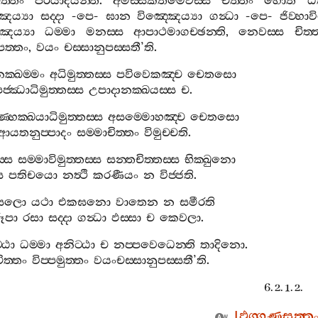
ිත‍්තං
පරියාදියන‍්ති
.
අමිස‍්සීකතමෙවස‍්ස
චිත‍්තං
හොති
ඨ
ෙය්‍යා
සද‍්දා
-
පෙ
-
ඝාන
විඤ‍්ඤෙය්‍යා
ගන්‍ධා
-
පෙ
-
ජිව‍්හා
ෙය්‍යා
ධම‍්මා
මනස‍්ස
ආපාථමාගච‍්ඡන‍්ති
,
නෙවස‍්ස
චිත‍්
ත‍්තං
,
වයං
චස‍්සානුපස‍්සතී
’
ති
.
ක‍්ඛම‍්මං
අධිමුත‍්තස‍්ස
පවිවෙකඤ‍්ච
චෙතසො
පජ‍්ඣාධිමුත‍්තස‍්ස
උපාදානක‍්ඛයස‍්ස
ච
.
‍්හක‍්ඛයාධිමුත‍්තස‍්ස
අසම‍්මොහඤ‍්ච
චෙතසො
ආයතනුප‍්පාදං
සම‍්මාචිත‍්තං
විමුච‍්චති
.
‍්ස
සම‍්මාවිමුත‍්තස‍්ස
සන‍්තචිත‍්තස‍්ස
භික‍්ඛුනො
ස
පතිචයො
නත්‍ථි
කරණීයං
න
විජ‍්ජති
.
ෙලො
යථා
එකඝනො
වාතෙන
න
සමීරති
ූපා
රසා
සද‍්දා
ගන්‍ධා
ඵස‍්සා
ච
කෙවලා
.
‍්ඨා
ධම‍්මා
අනිට‍්ඨා
ච
නප‍්පවෙධෙන‍්ති
තාදිනො
.
ිත‍්තං
විප‍්පමුත‍්තං
වයංචස‍්සානුපස‍්සතී
’
ති
.
6. 2. 1. 2.
[
ඵග‍්ගුණසුත‍්ත