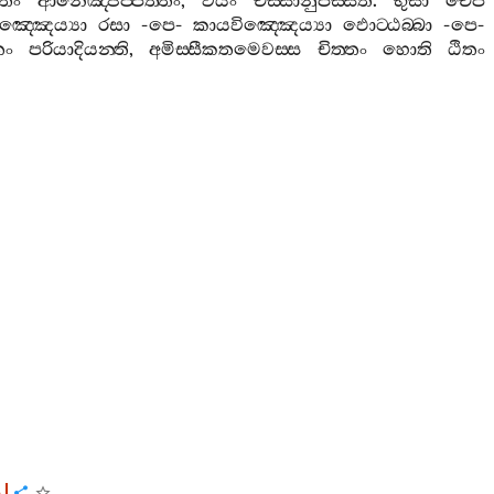
ිතං
ආනෙඤ‍්ජප‍්පත‍්තං
,
වයං
චස‍්සානුපස‍්සති
.
භුසා
චෙපි
විඤ‍්ඤෙය්‍යා
රසා
-
පෙ
-
කායවිඤ‍්ඤෙය්‍යා
ඵොට‍්ඨබ‍්බා
-
පෙ
-
තං
පරියාදියන‍්ති
,
අමිස‍්සීකතමෙවස‍්ස
චිත‍්තං
හොති
ඨිතං
ං
]