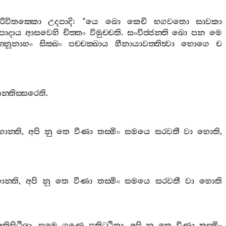
රිවිතක‍්කො
උදපාදි
: “
යෙ
ඛො
කෙචි
භගවතො
සාවකා
පාදාය
ආසවෙහි
චිත‍්තං
විමුච‍්චති
.
සංවිජ‍්ජන‍්ති
ඛො
පන
මෙ
‍්නූනාහං
සික‍්ඛං
පච‍්චක‍්ඛාය
හීනායාවත‍්තිත්‍වා
භොගෙ
ච
න‍්තිස‍්සරෙති
.
ොන‍්ති
,
අපි
නු
තෙ
වීණා
තස‍්මිං
සමයෙ
සරවතී
වා
හොති
,
න‍්ති
,
අපි
නු
තෙ
වීණා
තස‍්මිං
සමයෙ
සරවතී
වා
හොති
අතිසිථිලා
,
සමෙ
ගුණෙ
පතිට‍්ඨිතා
,
අපි
නු
තෙ
වීණා
තස‍්මිං