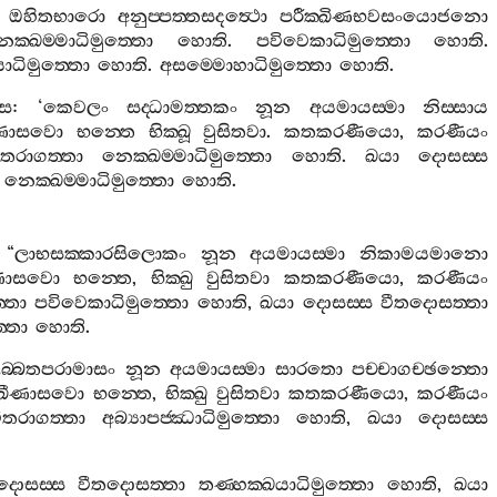
ඔහිතභාරො
අනුප‍්පත‍්තසදත්‍ථො
පරීක‍්ඛිණභවසංයොජනො
ෙක‍්ඛම‍්මාධිමුත‍්තො
හොති
.
පවිවෙකාධිමුත‍්තො
හොති
.
ාධිමුත‍්තො
හොති
.
අසම‍්මොහාධිමුත‍්තො
හොති
.
්ස
: ‘
කෙවලං
සද‍්ධාමත‍්තකං
නූන
අයමායස‍්මා
නිස‍්සාය
ණාසවො
භන‍්තෙ
භික‍්ඛූ
වුසිතවා
.
කතකරණීයො
,
කරණීයං
ීතරාගත‍්තා
නෙක‍්ඛම‍්මාධිමුත‍්තො
හොති
.
ඛයා
දොසස‍්ස
නෙක‍්ඛම‍්මාධිමුත‍්තො
හොති
.
 “
ලාභසක‍්කාරසිලොකං
නූන
අයමායස‍්මා
නිකාමයමානො
ණාසවො
භන‍්තෙ
,
භික‍්ඛු
වුසිතවා
කතකරණීයො
,
කරණීයං
‍්තා
පවිවෙකාධිමුත‍්තො
හොති
,
ඛයා
දොසස‍්ස
වීතදොසත‍්තා
්තො
හොති
.
ලබ‍්බතපරාමාසං
නූන
අයමායස‍්මා
සාරතො
පච‍්චාගච‍්ඡන‍්තො
ඛීණාසවො
භන‍්තෙ
,
භික‍්ඛු
වුසිතවා
කතකරණීයො
,
කරණීයං
ීතරාගත‍්තා
අබ්‍යාපජ‍්ඣාධිමුත‍්තො
හොති
,
ඛයා
දොසස‍්ස
දොසස‍්ස
වීතදොසත‍්තා
තණ‍්හක‍්ඛයාධිමුත‍්තො
හොති
,
ඛයා