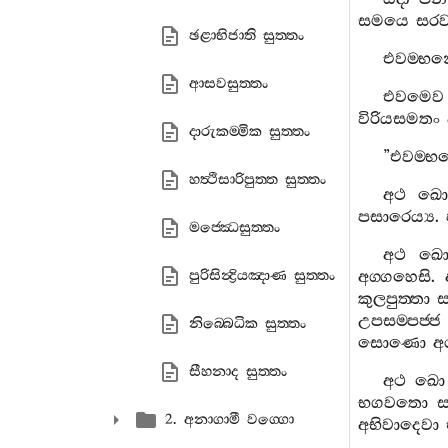
සමයෙ
සරව
ඡළාභිජාති සුත‍්තං
එවම‍්භන‍
ආසවසුත‍්තං
එවමෙව
විරියසමතං
දාරුකම‍්මික සුත‍්තං
”
එවම‍්භන
හත්‍ථිසාරිපුත‍්ත සුත‍්තං
අථ
ඛ
පසාරෙය්‍ය
.
මජ‍්ඣෙසුත‍්තං
අථ
ඛ
පුරිසින්‍ද්‍රියඤාණ සුත‍්තං
අග‍්ගහෙසි
.
කුලපුත‍්තා
ස
උපසම‍්පජ‍්ජ
නිබ‍්බෙධික සුත‍්තං
සොණො
අ
සීහනාද සුත‍්තං
අථ
ඛො
භගවතො
ස
2. අනාගාමී වග‍්ගො
අභිවාදෙවා