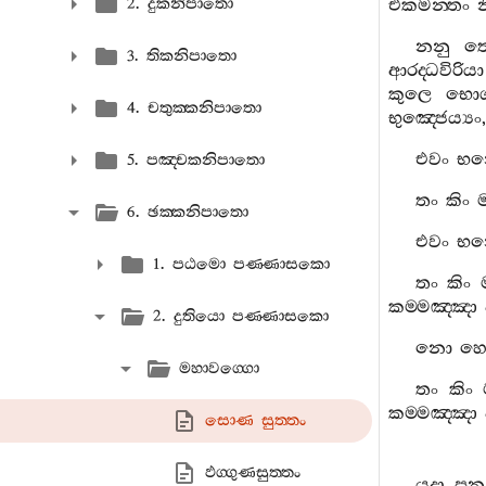
2. දුකනිපාතො
එකමන‍්තං
න
නනු
ත
3. තිකනිපාතො
ආරද‍්ධවිරියා
කුලෙ
භො
4. චතුක‍්කනිපාතො
භුඤ‍්ජෙය්‍යං
එවං
භන‍
5. පඤ‍්චකනිපාතො
තං
කිං
6. ඡක‍්කනිපාතො
එවං
භන‍
1. පඨමො පණ‍්ණාසකො
තං
කිං
කම‍්මඤ‍්ඤා
2. දුතියො පණ‍්ණාසකො
නො
හෙ
මහාවග‍්ගො
තං
කිං
කම‍්මඤ‍්ඤා
සොණ සුත‍්තං
ඵග‍්ගුණසුත‍්තං
යදා
පන