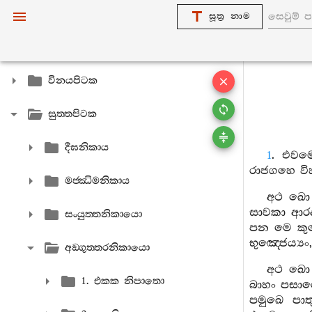
සූත්‍ර නාම
විනයපිටක
සුත‍්තපිටක
දීඝනිකාය
1
.
එවම‍්
රාජගහෙ
වි
මජ‍්ඣිමනිකාය
අථ
ඛො
සාවකා
ආරද‍
සංයුත‍්තනිකායො
පන
මෙ
කු
භුඤ‍්ජෙය්‍යං
අඞ‍්ගුත‍්තරනිකායො
අථ
ඛො
1. එකක නිපාතො
බාහං
පසාරෙ
පමුඛෙ
පා