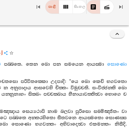
පාළි
සිංහල
ං
]
ෙ
පබ‍්බතෙ
.
තෙන
ඛො
පන
සමයෙන
ආයස‍්මා
සොණො
චෙතසො
පරිවිතක‍්කො
උදපාදි
: “
යෙ
ඛො
කෙචි
භගවතො
ෙ
න
අනුපාදාය
ආසවෙහි
චිත‍්තං
විමුච‍්චති
.
සංවිජ‍්ජන‍්ති
ඛො
.
යන‍්නූනාහං
සික‍්ඛං
පච‍්චක‍්ඛාය
හීනායාවත‍්තිත්‍වා
භොගෙ
ච
කමඤ‍්ඤාය
සෙය්‍යථාපි
නාම
බලවා
පුරිසො
සම‍්මිඤ‍්ජිතං
වා
ූටෙ
පබ‍්බතෙ
අන‍්තරහිතො
සීතවනෙ
ආයස‍්මතො
සොණස‍්ස
ඛො
සොණො
භගවන‍්තං
අභිවාදෙත්‍වා
එකමන‍්තං
නිසීදි
.