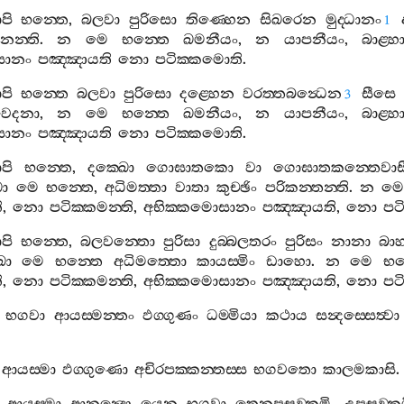
පි
භන‍්තෙ
,
බලවා
පුරිසො
තිණ‍්හෙන
සිඛරෙන
මුද‍්ධානං
1
නන‍්ති
.
න
මෙ
භන‍්තෙ
ඛමනීයං
,
න
යාපනීයං
,
බාළ‍්හ
සානං
පඤ‍්ඤායති
නො
පටික‍්කමොති
.
පි
භන‍්තෙ
බලවා
පුරිසො
දළ‍්හෙන
වරත‍්තබන්‍ධෙන
සීසෙ
3
වෙදනා
,
න
මෙ
භන‍්තෙ
ඛමනීයං
,
න
යාපනීයං
,
බාළ‍්හ
සානං
පඤ‍්ඤායති
නො
පටික‍්කමොති
.
පි
භන‍්තෙ
,
දක‍්ඛො
ගොඝාතකො
වා
ගොඝාතකන‍්තෙවාස
ො
මෙ
භන‍්තෙ
,
අධිමත‍්තා
වාතා
කුච‍්ඡිං
පරිකන‍්තන‍්ති
.
න
ම
ි
,
නො
පටික‍්කමන‍්ති
,
අභික‍්කමොසානං
පඤ‍්ඤායති
,
නො
පට
පි
භන‍්තෙ
,
බලවන‍්තො
පුරිසා
දුබ‍්බලතරං
පුරිසං
නානා
බාහ
ො
මෙ
භන‍්තෙ
අධිමත‍්තො
කායස‍්මිං
ඩාහො
.
න
මෙ
භන
ි
,
නො
පටික‍්කමන‍්ති
,
අභික‍්කමොසානං
පඤ‍්ඤායති
,
නො
පට
භගවා
ආයස‍්මන‍්තං
ඵග‍්ගුණං
ධම‍්මියා
කථාය
සන්‍දස‍්සෙත්‍වා
ආයස‍්මා
ඵග‍්ගුණො
අචිරපක‍්කන‍්තස‍්ස
භගවතො
කාලමකාසි