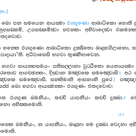
ානං
]
ඛො
පන
සමයෙන
ආයස‍්මා
ඵග‍්ගුණො
ආබාධිකො
හොති
ුපසඞ‍්කමි
,
උපසඞ‍්කමිත්‍වා
භවන‍්තං
අභිවාදෙත්‍වා
එකමන‍්ත
එතදවොච
:
ා
භන‍්තෙ
ඵග‍්ගුණො
ආබාධිකො
දුක‍්ඛිතො
බාළ‍්හගිලානො
,
ස
පාදායා
”
ති
.
අධිවාසෙසි
භගවා
තුණ‍්හීභාවෙන
.
භගවා
සායන‍්හසමයං
පතිසල‍්ලානා
වුට‍්ඨිතො
යෙනායස‍්මා
දූරතොව
ආගච‍්ඡන‍්තං
.
දිස‍්වාන
මඤ‍්චකෙ
සමඤ‍්චොසි
අථ
1
ඤ‍්චකෙ
සමඤ‍්චොසි
.
සන‍්තිමානි
ආසනානි
පුරෙ
පඤ‍්ඤත
2
සජ‍්ජ
ඛො
භගවා
ආයස‍්මන‍්තං
ඵග‍්ගුණං
එතදවොච
:
තෙ
ඵග‍්ගුණ
ඛමනීයං
,
කච‍්චි
යාපනීයං
කච‍්චි
දුක‍්ඛා
ව
3
නො
අභික‍්කමොති
.
160
න‍්තෙ
ඛමනීයං
,
න
යාපනීයං
,
බාළ‍්හා
මෙ
දුක‍්ඛා
වෙදනා
අභි
්කමොති
.