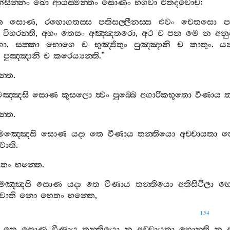
ිසින‍්නං
ඛො
ආයස‍්මන‍්තං
සොණං
භගවා
එතදවොච
:
ෙ
සොණ
,
රහොගතස‍්ස
පතිසල‍්ලීනස‍්ස
එවං
චෙතසො
ප
විහරන‍්ති
,
අහං
තෙසං
අඤ‍්ඤතරො
,
අථ
ච
පන
මෙ
න
අනු
ගා
.
සක‍්කා
භොගෙ
ච
භුඤ‍්ජිතුං
පුඤ‍්ඤානි
ච
කාතුං
.
යන
,
පුඤ‍්ඤානි
ච
කරෙය්‍යන‍්ති
.”
්තෙ
.
මඤ‍්ඤසි
සොණ
කුසලො
ත්‍වං
පුබ‍්බෙ
අගාරිකභූතො
වීණාය
ත
්තෙ
.
මඤ‍්ඤෙසි
සොණ
යදා
තෙ
වීණාය
තන‍්තියො
අච‍්චායතා
හ
වාති
.
තං
භන‍්තෙ
.
මඤ‍්ඤසි
සොණ
යදා
තෙ
වීණාය
තන‍්තියො
අතිසිථිලා
හො
වාති
නො
හෙතං
භන‍්තෙ
,
154
තෙ
සොණ
වීණාය
තන‍්තියො
න
අච‍්චායතා
හොන‍්ති
න