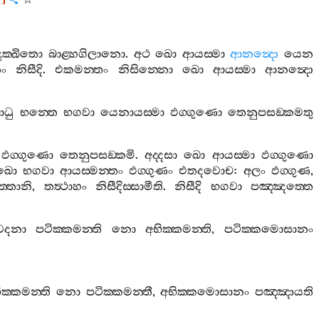
දුක‍්ඛිතො
බාළ‍්හගිලානො
.
අථ
ඛො
ආයස‍්මා
ආනන්‍දො
යෙන
ං
නිසීදි
.
එකමන‍්තං
නිසින‍්නො
ඛො
ආයස‍්මා
ආනන්‍දො
ාධු
භන‍්තෙ
භගවා
යෙනායස‍්මා
ඵග‍්ගුණො
තෙනුපසඞ‍්කමතු
ඵග‍්ගුණො
තෙනුපසඞ‍්කමි
.
අද‍්දසා
ඛො
ආයස‍්මා
ඵග‍්ගුණො
ඛො
භගවා
ආයස‍්මන‍්තං
ඵග‍්ගුණං
එතදවොච
:
අලං
ඵග‍්ගුණ
,
‍්තානි
,
තත්‍ථාහං
නිසීදිස‍්සාමීති
.
නිසීදි
භගවා
පඤ‍්ඤත‍්තෙ
ෙදනා
පටික‍්කමන‍්ති
නො
අභික‍්කමන‍්ති
,
පටික‍්කමොසානං
ක‍්කමන‍්ති
නො
පටික‍්කමන‍්තී
,
අභික‍්කමොසානං
පඤ‍්ඤායති