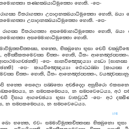
ීතමොහත‍්තා
තණ‍්හක‍්ඛයාධිමුත‍්තො
හොති
. -
පෙ
-
රාගස‍්ස
වීතරාගත‍්තා
උපාදානක‍්ඛයාධිමුත‍්තො
හොති
,
ඛයා
ද
ීතමොහත‍්තා
උපාදානක‍්ඛයාධිමුත‍්තො
හොති
. -
පෙ
-
රාගස‍්ස
වීතරාගත‍්තා
අසම‍්මොහාධිමුත‍්තො
හොති
,
ඛයා
ීතමොහත‍්තා
අසම‍්මොහාධිමුත‍්තො
හොති
.
්මාවිමුත‍්තචිත‍්තස‍්ස
,
භන‍්තෙ
,
භික‍්ඛුනො
භුසා
චෙපි
චක‍්ඛුවිඤ‍
ි
,
අමිස‍්සීකතමෙවස‍්ස
චිත‍්තං
හොති
,
ඨිතං
ආනෙඤ‍්ජප‍්පත‍්තං
ආපාථමාගච‍්ඡන‍්ති
] -
පෙ
-
ඝානවිඤ‍්ඤෙය්‍යා
ගන්‍ධා
[
ඝානස‍්ස
න‍්ති
] -
පෙ
-
කායවිඤ‍්ඤෙය්‍යා
ඵොට‍්ඨබ‍්බා
[
කායස‍්ස
ෙවස‍්ස
චිත‍්තං
හොති
,
ඨිතං
ආනෙඤ‍්ජප‍්පත‍්තං
,
වයඤ‍්චස‍්සානු
පි
භන‍්තෙ
සෙලො
පබ‍්බතො
අච‍්ඡිද‍්දො
අසුසිරො
එකඝන
ඞ‍්කම‍්පෙය්‍ය
,
න
සම‍්පකම‍්පෙය්‍ය
,
න
සම‍්පවෙධෙය්‍ය
,
අථ
පච
ෙපි
දිසාය
ආගච‍්ඡෙය්‍ය
භුසා
වාතවුට‍්ඨි
-
පෙ
-
අථ
දක‍්ඛ
‍ය
,
න
සම‍්පකම‍්පෙය්‍ය
,
න
සම‍්පවෙධෙය්‍ය
.
158
ඛො
භන‍්තෙ
,
එවං
සම‍්මාවිමුත‍්තචිත‍්තස‍්ස
භික‍්ඛුනො
භුසා