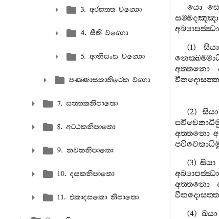
යො
ස
3. අරහත‍්ත වග‍්ගො
සම‍්මදඤ‍්ඤා
අබ්‍යාපජ‍්ඣ
4. සීති වග‍්ගො
(1)
සියා
5. ආනිසංස වග‍්ගො
නෙක‍්ඛම‍්මා
අත‍්තනො
වීතදොසත‍්ත
පණ‍්ණාසකාතිරෙක වග‍්ගා
7. සත‍්තකනිපාතො
(2)
සියා
පවිවෙකාධිම
8. අට‍්ඨකනිපාතො
අත‍්තනො
අ
පවිවෙකාධිම
9. නවකනිපාතො
(3)
සියා
අබ්‍යාපජ‍්ඣ
10. දසකනිපාතො
අත‍්තනො
වීතදොසත‍්ත
11. එකාදසකො නිපාතො
(4)
ඛයා