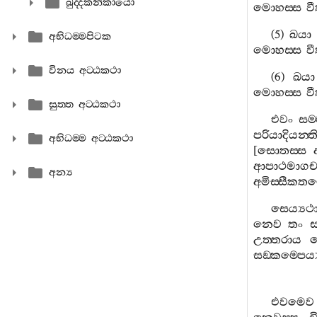
ඛුද‍්දකනිකායො
මොහස‍්ස
ව
(5)
ඛයා
අභිධම‍්මපිටක
මොහස‍්ස
ව
විනය අට‍්ඨකථා
(6)
ඛයා
මොහස‍්ස
ව
සුත‍්ත අට‍්ඨකථා
එවං
සම‍
පරියාදියන‍්ත
අභිධම‍්ම අට‍්ඨකථා
[
සොතස‍්ස
ආපාථමාගච‍්ඡ
අන්‍ය
අමිස‍්සීකතම
සෙය්‍යථා
නෙව
තං
ස
උත‍්තරාය
ච
සඞ‍්කම‍්පෙය්
එවමෙව