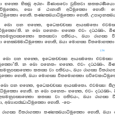
ො
භන‍්තෙ
භික‍්ඛු
අරහං
ඛීණාසවො
වුසිතවා
කතකරණීයො
විමුත‍්තො
,
සො
ඡ
ඨානානි
අධිමුත‍්තො
හොති
:
න
ාධිමුත‍්තො
හොති
.
තණ‍්හක‍්ඛයාධිමුත‍්තො
හොති
.
උපාදානක‍්ඛය
ඛො
පන
භන‍්තෙ
,
ඉධෙකච‍්චස‍්ස
ආයස‍්මතො
එවමස‍
ධිමුත‍්තො
’
ති
.
න
ඛො
පනෙතං
භන‍්තෙ
එවං
දට‍්ඨබ‍්බං
.
ඛී
අසමනුපස‍්සන‍්තො
කතස‍්සවා
පතිචයං
,
ඛයා
රාගස‍්ස
ව
ා
නෙක‍්ඛම‍්මාධිමුත‍්තො
හොති
,
ඛයා
මොහස‍්ස
වීතමොහත‍්තා
156
ඛො
පන
භන‍්තෙ
,
ඉධෙකච‍්චස‍්ස
ආයස‍්මතො
එවමස‍්ස
:
ුත‍්තො
”
ති
.
න
ඛො
පනෙතං
භන‍්තෙ
.
එවං
දට‍්ඨබ‍්බං
.
ඛී
සමනුපස‍්සන‍්තො
කතස‍්ස
වා
පතිචයං
,
ඛයා
රාගස‍්ස
වීතරාගත
ුත‍්තො
හොති
,
ඛයා
මොහස‍්ස
වීතමොහත‍්තා
පවිවෙකාධිමුත‍
ඛො
පන
භන‍්තෙ
,
ඉධෙකච‍්චස‍්ස
ආයස‍්මතො
.
එවමස‍්ස
:
සී
ාධිමුත‍්තො
හොති
.
න
ඛො
පනෙතං
භන‍්තෙ
,
එවං
දට‍්ඨබ‍්බං
.
අසමනුපස‍්සන‍්තො
කතස‍්ස
වා
පතිචයං
,
ඛයා
රාගස‍්ස
ව
ා
,
අබ්‍යාපජ‍්ඣාධිමුත‍්තො
හොති
. -
පෙ
-
රාගස‍්ස
වීතරාගත‍්තා
තණ‍්හක‍්ඛයාධිමුත‍්තො
හොති
,
ඛයා