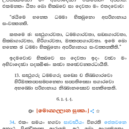
උපසඞ‍්කමිත්‍වා
මං
අභිවාදෙත්‍වා
එකමන‍්තං
අට‍්ඨාසි
.
එකමන‍්තං
ඨිතා
ඛො
භික‍්ඛවෙ
සා
දෙවතා
මං
එතදවොච
:
“
ඡයිමෙ
භන‍්තෙ
ධම‍්මා
භික‍්ඛුනො
අපරිහානාය
සංවත‍්තන‍්ති
.
කතමෙ
ඡ
:
සත්‍ථුගාරවතා
,
ධම‍්මගාරවතා
,
සඞ‍්ඝගාරවතා
,
සික‍්ඛාගාරවතා
,
හිරිගාරවතා
,
ඔත‍්තප‍්පගාරවතා
.
ඉමෙ
ඛො
භන‍්තෙ
ඡ
ධම‍්මා
භික‍්ඛුනො
අපරිහානාය
සංවත‍්තන‍්තීති
.”
ඉදමවොච
භික‍්ඛවෙ
සා
දෙවතා
ඉදං
වත්‍වා
මං
අභිවාදෙත්‍වා
පදක‍්ඛිණං
කත්‍වා
තත්‍වෙවන‍්තරධායීති
.
13.
සත්‍ථුගරු
ධම‍්මගරු
සඞ‍්ඝෙ
ච
තිබ‍්බගාරවො
හිරිඔත‍්තප‍්පසම‍්පන‍්නො
සප‍්පතිස‍්සො
සගාරවො
අභබ‍්බො
පරිහානාය
නිබ‍්බානස‍්සෙව
සන‍්තිකෙති
.
6. 1. 4. 4.
[
මොග‍්ගල‍්ලාන
සුත‍්තං
]
34
.
එකං
සමයං
භගවා
සාවත්‍ථියං
විහරති
ජෙතවනෙ
අනාථ
පිණ‍්ඩිකස‍්ස
ආරාමෙ
.
අථ
ඛො
ආයස‍්මතො