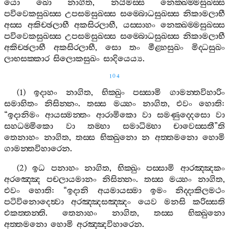
යො
ඛො
නාගිත
,
නයිමස‍්ස
නෙක‍්ඛම‍්මසුඛස‍්ස
පවිවෙකසුඛස‍්ස
උපසමසුඛස‍්ස
සම‍්බොධසුඛස‍්ස
නිකාමලාභී
අස‍්ස
අකිච‍්ඡලාභී
අකසිරලාභී
,
යස‍්සාහං
නෙක‍්ඛම‍්මසුඛස‍්ස
පවිවෙකසුඛස‍්ස
උපසමසුඛස‍්ස
සම‍්බොධසුඛස‍්ස
නිකාමලාභී
අකිච‍්ඡලාභී
අකසිරලාභී
,
සො
තං
මීළ‍්හසුඛං
මිද‍්ධසුඛං
ලාභසක‍්කාර
සිලොකසුඛං
සාදියෙය්‍ය
.
104
(1)
ඉදාහං
නාගිත
,
භික‍්ඛුං
පස‍්සාමි
ගාමන‍්තවිහාරිං
සමාහිතං
නිසින‍්නං
.
තස‍්ස
මය‍්හං
නාගිත
,
එවං
හොති
:
“
ඉදානිමං
ආයස‍්මන‍්තං
ආරාමිකො
වා
සමණුද‍්දෙසො
වා
සහධම‍්මිකො
වා
තම‍්හා
සමාධිම‍්හා
චාවෙස‍්සතී
”
ති
තෙනාහං
නාගිත
,
තස‍්ස
භික‍්ඛුනො
න
අත‍්තමනො
හොමි
ගාමන‍්තවිහාරෙන
.
(2)
ඉධ
පනාහං
නාගිත
,
භික‍්ඛුං
පස‍්සාමි
ආරඤ‍්ඤකං
අරඤ‍්ඤෙ
පචලායමානං
නිසින‍්නං
.
තස‍්ස
මය‍්හං
නාගිත
,
එවං
හොති
: “
ඉදානි
අයමායස‍්මා
ඉමං
නිද‍්දාකිලමථං
පටිවිනොදෙත්‍වා
අරඤ‍්ඤසඤ‍්ඤං
යෙව
මනසි
කරිස‍්සති
එකත‍්තන‍්ති
.
තෙනාහං
නාගිත
,
තස‍්ස
භික‍්ඛුනො
අත‍්තමනො
හොමි
අරඤ‍්ඤවිහාරෙන
.