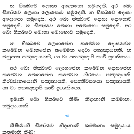
න
භික‍්ඛවෙ
ලොභා
අලොභො
සමුදෙති
.
අථ
ඛො
භික‍්ඛවෙ
ලොභා
ලොභොව
සමුදෙති
.
න
භික‍්ඛවෙ
දොසා
අදොසො
සමුදෙති
.
අථ
ඛො
භික‍්ඛවෙ
දොසා
දොසොව
සමුදෙති
.
න
භික‍්ඛවෙ
මොහා
අමොහො
සමුදෙති
.
අථ
ඛො
භික‍්ඛවෙ
මොහා
මොහොව
සමුදෙති
.
න
භික‍්ඛවෙ
ලොභජෙන
කම‍්මෙන
දොසජෙන
කම‍්මෙන
මොහජෙන
කම‍්මෙන
දෙවා
පඤ‍්ඤායන‍්ති
,
න
මනුස‍්සා
පඤ‍්ඤායන‍්ති
,
යා
වා
පනඤ‍්ඤාපි
කාචි
සුගතියො
.
අථ
ඛො
භික‍්ඛවෙ
ලොභජෙන
කම‍්මෙන
දොසජෙන
කම‍්මෙන
මොහජෙන
කම‍්මෙන
නිරයො
පඤ‍්ඤායති
,
තිරච‍්ඡානයොනි
පඤ‍්ඤායති
,
පෙත‍්තිවිසයො
පඤ‍්ඤායති
,
යා
වා
පනඤ‍්ඤාපි
කාචි
දුග‍්ගතියො
.
ඉමානි
ඛො
භික‍්ඛවෙ
තීණි
නිදානානි
කම‍්මානං
සමුදයායාති
.
98
තීණිමානි
භික‍්ඛවෙ
නිදානානි
කම‍්මානං
සමුදයාය
.
කතමානි
තීණි
: