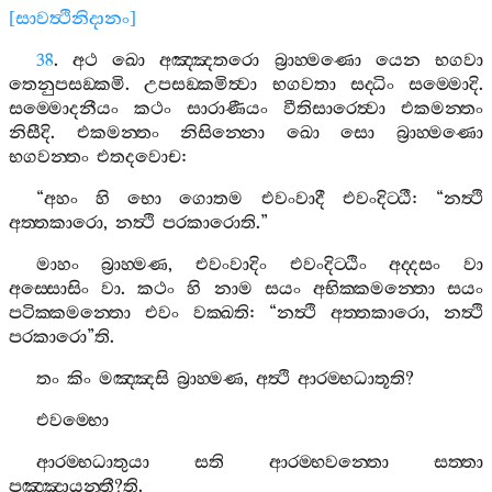
[
සාවත්‍ථිනිදානං
]
38
.
අථ
ඛො
අඤ‍්ඤතරො
බ්‍රාහ‍්මණො
යෙන
භගවා
තෙනුපසඞ‍්කමි
.
උපසඞ‍්කමිත්‍වා
භගවතා
සද‍්ධිං
සම‍්මොදි
.
සම‍්මොදනීයං
කථං
සාරාණීයං
වීතිසාරෙත්‍වා
එකමන‍්තං
නිසීදි
.
එකමන‍්තං
නිසින‍්නො
ඛො
සො
බ්‍රාහ‍්මණො
භගවන‍්තං
එතදවොච
:
“
අහං
හි
භො
ගොතම
එවංවාදී
එවංදිට‍්ඨී
: “
නත්‍ථි
අත‍්තකාරො
,
නත්‍ථි
පරකාරොති
.”
මාහං
බ්‍රාහ‍්මණ
,
එවංවාදිං
එවංදිට‍්ඨිං
අද‍්දසං
වා
අස‍්සොසිං
වා
.
කථං
හි
නාම
සයං
අභික‍්කමන‍්තො
සයං
පටික‍්කමන‍්තො
එවං
වක‍්ඛති
: “
නත්‍ථි
අත‍්තකාරො
,
නත්‍ථි
පරකාරො
”
ති
.
තං
කිං
මඤ‍්ඤසි
බ්‍රාහ‍්මණ
,
අත්‍ථි
ආරම‍්භධාතූති
?
එවම‍්භො
ආරම‍්භධාතුයා
සති
ආරම‍්භවන‍්තො
සත‍්තා
පඤ‍්ඤායන‍්තී
?
ති
.