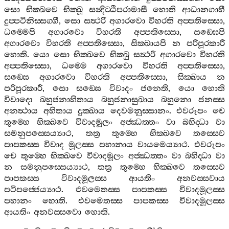
සො
භික‍්ඛවෙ
භික‍්ඛූ
සන්‍දිට‍්ඨිපරාමාසී
හොති
ආධානගාහී
දුප‍්පටිනිස‍්සග‍්ගී
,
සො
සත්‍ථරි
අගාරවො
විහරති
අප‍්පතිස‍්සො
,
ධම‍්මෙපි
අගාරවො
විහරති
අප‍්පතිස‍්සො
,
සඞ‍්ඝෙපි
අගාරවො
විහරති
අප‍්පතිස‍්සො
,
සික‍්ඛායපි
න
පරිපූරකාරී
හොති
.
යො
සො
භික‍්ඛවෙ
භික‍්ඛු
සත්‍ථරි
අගාරවො
විහරති
අප‍්පතිස‍්සො
,
ධම‍්මෙ
අගාරවො
විහරති
අප‍්පතිස‍්සො
,
සඞ‍්ඝෙ
අගාරවො
විහරති
අප‍්පතිස‍්සො
,
සික‍්ඛාය
න
පරිපූරකාරී
,
සො
සඞ‍්ඝෙ
විවාදං
ජනෙති
,
යො
හොති
විවාදො
බහුජනාහිතාය
බහුජනාසුඛාය
බහුනො
ජනස‍්ස
අනත්‍ථාය
අහිතාය
දුක‍්ඛාය
දෙවමනුස‍්සානං
.
එවරූපං
චෙ
තුම‍්හෙ
භික‍්ඛවෙ
විවාදමූලං
අජ‍්ඣත‍්තං
වා
බහිද‍්ධා
වා
සමනුපස‍්සෙය්‍යාථ
,
තත්‍ර
තුම‍්හෙ
භික‍්ඛවෙ
තස‍්සෙව
පාපකස‍්ස
විවාද
මූලස‍්ස
පහානාය
වායමෙය්‍යාථ
.
එවරූපං
චෙ
තුම‍්හෙ
භික‍්ඛවෙ
විවාදමූලං
අජ‍්ඣත‍්තං
වා
බහිද‍්ධා
වා
න
සමනුපස‍්සෙය්‍යාථ
,
තත්‍ර
තුම‍්හෙ
භික‍්ඛවෙ
තස‍්සෙව
පාපකස‍්ස
විවාදමූලස‍්ස
ආයතිං
අනවස‍්සවාය
පටිපජ‍්ජෙය්‍යාථ
.
එවමෙතස‍්ස
පාපකස‍්ස
විවාදමූලස‍්ස
පහානං
හොති
.
එවමෙතස‍්ස
පාපකස‍්ස
විවාදමූලස‍්ස
ආයතිං
අනවස‍්සවො
හොති
.