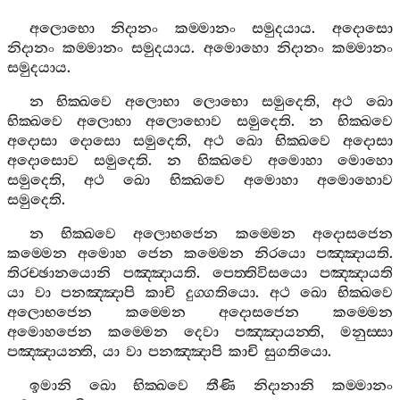
අලොභො
නිදානං
කම‍්මානං
සමුදයාය
.
අදොසො
නිදානං
කම‍්මානං
සමුදයාය
.
අමොහො
නිදානං
කම‍්මානං
සමුදයාය
.
න
භික‍්ඛවෙ
අලොභා
ලොභො
සමුදෙති
,
අථ
ඛො
භික‍්ඛවෙ
අලොභා
අලොභොව
සමුදෙති
.
න
භික‍්ඛවෙ
අදොසා
දොසො
සමුදෙති
,
අථ
ඛො
භික‍්ඛවෙ
අදොසා
අදොසොව
සමුදෙති
.
න
භික‍්ඛවෙ
අමොහා
මොහො
සමුදෙති
,
අථ
ඛො
භික‍්ඛවෙ
අමොහා
අමොහොව
සමුදෙති
.
න
භික‍්ඛවෙ
අලොභජෙන
කම‍්මෙන
අදොසජෙන
කම‍්මෙන
අමොහ
ජෙන
කම‍්මෙන
නිරයො
පඤ‍්ඤායති
.
තිරච‍්ඡානයොනි
පඤ‍්ඤායති
.
පෙත‍්තිවිසයො
පඤ‍්ඤායති
යා
වා
පනඤ‍්ඤාපි
කාචි
දුග‍්ගතියො
.
අථ
ඛො
භික‍්ඛවෙ
අලොභජෙන
කම‍්මෙන
අදොසජෙන
කම‍්මෙන
අමොහජෙන
කම‍්මෙන
දෙවා
පඤ‍්ඤායන‍්ති
,
මනුස‍්සා
පඤ‍්ඤායන‍්ති
,
යා
වා
පනඤ‍්ඤාපි
කාචි
සුගතියො
.
ඉමානි
ඛො
භික‍්ඛවෙ
තීණි
නිදානානි
කම‍්මානං