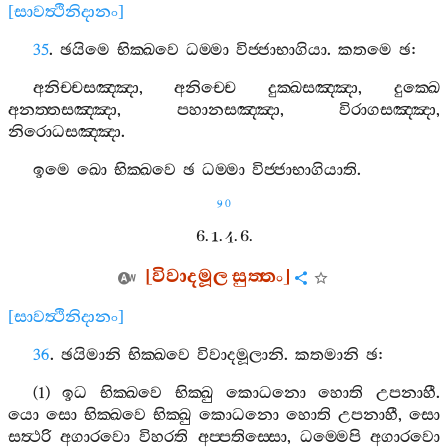
[
සාවත්‍ථිනිදානං
]
35
.
ඡයිමෙ
භික‍්ඛවෙ
ධම‍්මා
විජ‍්ජාභාගියා
.
කතමෙ
ඡ
:
අනිච‍්චසඤ‍්ඤා
,
අනිච‍්චෙ
දුක‍්ඛසඤ‍්ඤා
,
දුක‍්ඛෙ
අනත‍්තසඤ‍්ඤා
,
පහානසඤ‍්ඤා
,
විරාගසඤ‍්ඤා
,
නිරොධසඤ‍්ඤා
.
ඉමෙ
ඛො
භික‍්ඛවෙ
ඡ
ධම‍්මා
විජ‍්ජාභාගියාති
.
90
6. 1. 4. 6.
[
විවාදමූල
සුත‍්තං
]
[
සාවත්‍ථිනිදානං
]
36
.
ඡයිමානි
භික‍්ඛවෙ
විවාදමූලානි
.
කතමානි
ඡ
:
(1)
ඉධ
භික‍්ඛවෙ
භික‍්ඛු
කොධනො
හොති
උපනාහී
.
යො
සො
භික‍්ඛවෙ
භික‍්ඛු
කොධනො
හොති
උපනාහී
,
සො
සත්‍ථරි
අගාරවො
විහරති
අප‍්පතිස‍්සො
,
ධම‍්මෙපි
අගාරවො