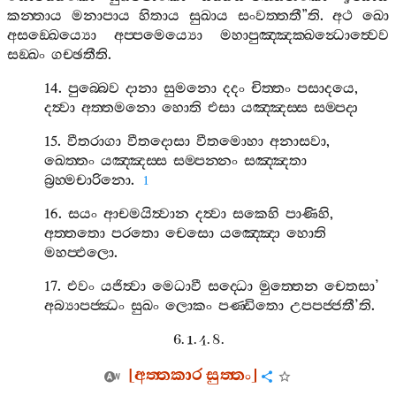
කන‍්තාය
මනාපාය
හිතාය
සුඛාය
සංවත‍්තතී
”
ති
.
අථ
ඛො
අසඞ‍්ඛෙය්‍යො
අප‍්පමෙය්‍යො
මහාපුඤ‍්ඤක‍්ඛන්‍ධොත්‍වෙව
සඞ‍්ඛං
ගච‍්ඡතීති
.
14.
පුබ‍්බෙව
දානා
සුමනො
දදං
චිත‍්තං
පසාදයෙ
,
දත්‍වා
අත‍්තමනො
හොති
එසා
යඤ‍්ඤස‍්ස
සම‍්පදා
15.
වීතරාගා
වීතදොසා
වීතමොහා
අනාසවා
,
ඛෙත‍්තං
යඤ‍්ඤස‍්ස
සම‍්පන‍්නං
සඤ‍්ඤතා
බ්‍රහ‍්මචාරිනො
.
1
16.
සයං
ආචමයිත්‍වාන
දත්‍වා
සකෙහි
පාණිහි
,
අත‍්තතො
පරතො
චෙසො
යඤ‍්ඤො
හොති
මහප‍්ඵලො
.
17.
එවං
යජිත්‍වා
මෙධාවී
සද‍්ධො
මුත‍්තෙන
චෙතසා
’
අබ්‍යාපජ‍්ඣං
සුඛං
ලොකං
පණ‍්ඩිතො
උපපජ‍්ජතී
’
ති
.
6. 1. 4. 8.
[
අත‍්තකාර
සුත‍්තං
]