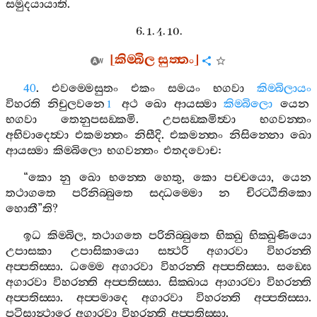
සමුදයායාති
.
6. 1. 4. 10.
[
කිම‍්බිල
සුත‍්තං
]
40
.
එවම‍්මෙසුතං
එකං
සමයං
භගවා
කිම‍්බිලායං
විහරති
නිචුලවනෙ
අථ
ඛො
ආයස‍්මා
කිම‍්බිලො
යෙන
1
භගවා
තෙනුපසඞ‍්කමි
.
උපසඞ‍්කමිත්‍වා
භගවන‍්තං
අභිවාදෙත්‍වා
එකමන‍්තං
නිසීදි
.
එකමන‍්තං
නිසින‍්නො
ඛො
ආයස‍්මා
කිම‍්බිලො
භගවන‍්තං
එතදවොච
:
“
කො
නු
ඛො
භන‍්තෙ
හෙතු
,
කො
පච‍්චයො
,
යෙන
තථාගතෙ
පරිනිබ‍්බුතෙ
සද‍්ධම‍්මො
න
චිරට‍්ඨිතිකො
හොතී
”
ති
?
ඉධ
කිම‍්බිල
,
තථාගතෙ
පරිනිබ‍්බුතෙ
භික‍්ඛු
භික‍්ඛුණියො
උපාසකා
උපාසිකායො
සත්‍ථරි
අගාරවා
විහරන‍්ති
අප‍්පතිස‍්සා
.
ධම‍්මෙ
අගාරවා
විහරන‍්ති
අප‍්පතිස‍්සා
.
සඞ‍්ඝෙ
අගාරවා
විහරන‍්ති
අප‍්පතිස‍්සා
.
සික‍්ඛාය
ආගාරවා
විහරන‍්ති
අප‍්පතිස‍්සා
.
අප‍්පමාදෙ
අගාරවා
විහරන‍්ති
අප‍්පතිස‍්සා
.
පටිසාන්‍ථාරෙ
අගාරවා
විහරන‍්ති
අප‍්පතිස‍්සා
.