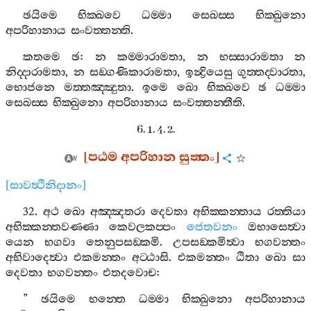
ඡයිමෙ
භික‍්ඛවෙ
ධම‍්මා
සෙඛස‍්ස
භික‍්ඛුනො
අපරිහානාය
සංවත‍්තන‍්ති
.
කතමෙ
ඡ
:
න
කම‍්මාරාමතා
,
න
භස‍්සාරාමතා
න
නිද‍්දාරාමතා
,
න
සඞ‍්ගණිකාරාමතා
,
ඉන්‍ද්‍රියෙසු
ගුත‍්තද‍්වාරතා
,
භොජනෙ
මත‍්තඤ‍්ඤුතා
.
ඉමෙ
ඛො
භික‍්ඛවෙ
ඡ
ධම‍්මා
සෙඛස‍්ස
භික‍්ඛුනො
අපරිහානාය
සංවත‍්තන‍්තීති
.
6. 1. 4. 2.
[
පඨම
අපරිහාන
සුත‍්තං
]
[
සාවත්‍ථිනිදානං
]
32.
අථ
ඛො
අඤ‍්ඤතරා
දෙවතා
අභික‍්කන‍්තාය
රත‍්තියා
අභික‍්කන‍්තවණ‍්ණා
කෙවලකප‍්පං
ජෙතවනං
ඔභාසෙත්‍වා
යෙන
භගවා
තෙනුපසඞ‍්කමි
.
උපසඞ‍්කමිත්‍වා
භගවන‍්තං
අභිවාදෙත්‍වා
එකමන‍්තං
අට‍්ඨාසි
.
එකමන‍්තං
ඨිතා
ඛො
සා
දෙවතා
භගවන‍්තං
එතදවොච
:
”
ඡයිමෙ
භන‍්තෙ
ධම‍්මා
භික‍්ඛුනො
අපරිහානාය