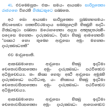
41
.
එවම‍්මෙසුතං
එකං
සමයං
ආයස‍්මා
සාරිපුත‍්තො
රාජගහෙ
විහරති
ගිජ‍්ඣකූටෙ
පබ‍්බතෙ
.
අථ
ඛො
ආයස‍්මා
සාරිපුත‍්තො
පුබ‍්බන‍්හසමයං
නිවාසෙත්‍වා
පත‍්තචීවරමාදාය
සම‍්බහුලෙහි
භික‍්ඛූහි
සද‍්ධිං
ගිජ‍්ඣකූටා
පබ‍්බතා
ඔරොහන‍්තො
අද‍්දස
අඤ‍්ඤතරස‍්මිං
පදෙසෙ
මහන‍්තං
දාරුක‍්ඛන්‍ධං
.
දිස‍්වා
භික‍්ඛූ
ආමන‍්තෙසි
:
“
පස‍්සථ
නො
තුම‍්හෙ
ආවුසො
අමුං
මහන‍්තං
දාරුක‍්ඛන්‍ධන‍්ති
”
එව
මාවුසොති
.
ආකඞ‍්ඛමානො
ආවුසො
භික‍්ඛු
ඉද‍්ධිමා
චෙතොවසිප‍්පත‍්තො
අමුං
දාරුක‍්ඛන්‍ධං
පඨවීත්‍වෙව
අධිමුච‍්චෙය්‍ය
.
තං
කිස‍්ස
හෙතු
:
අත්‍ථි
ආවුසො
අමුම‍්හි
දාරුක‍්ඛන්‍ධෙ
පඨවීධාතු
,
යං
නිස‍්සාය
භික‍්ඛු
ඉද‍්ධිමා
චෙතොවසිප‍්පත‍්තො
අමුං
දාරුක‍්ඛන්‍ධං
පඨවීත්‍වෙව
අධිමුච‍්චෙය්‍ය
.
ආකඞ‍්ඛමානො
ආවුසො
භික‍්ඛු
ඉද‍්ධිමා
චෙතොවසිප‍්පත‍්තො
අමුං
දාරුක‍්ඛන්‍ධං
ආපොත්‍වෙව