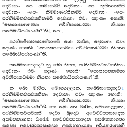
දෙවානං
-
පෙ
-
යාමානම‍්පි
දෙවානං
-
පෙ
-
තුසිතානම‍්පි
දෙවානං
-
පෙ
-
නිම‍්මාණරතීනම‍්පි
දෙවානං
-
පෙ
-
පරනිම‍්මිතවසවත‍්තිනම‍්පි
දෙවානං
එවං
ඤාණං
හොති
:
“
සොතාපන‍්නම‍්හා
අවිනිපාතධම‍්මා
නියතා
සම‍්බොධිපරායණා
?”
ති
.[-
පෙ
-]
පරනිම‍්මිතවසවත‍්තිනම‍්පි
ඛො
මාරිස
,
දෙවානං
එවං
ඤාණං
හොති
: “
සොතාපන‍්නම‍්හා
අවිනිපාතධම‍්මා
නියතා
සම‍්බොධිපරායණා
”
ති
.
සබ‍්බෙසඤ‍්ඤෙව
නු
ඛො
තිස‍්ස
,
පරනිම‍්මිතවසවත‍්තීනං
දෙවානං
එවං
ඤාණං
හොති
: “
සොතාපන‍්නම‍්හා
අවිනිපාතධම‍්මා
නියතා
සම‍්බොධිපරායණා
?”
ති
.
න
ඛො
මාරිස
,
මොග‍්ගල‍්ලාන
,
සබ‍්බෙසඤ‍්ඤෙව
1
පරනිම‍්මිතවසවත‍්තීනං
දෙවානං
එවං
ඤාණං
හොති
:
“
සොතාපන‍්නම‍්හා
අවිනිපාතධම‍්මා
නියතා
සම‍්බොධිපරායණා
”
ති
.
යෙ
ඛො
තෙ
මාරිස
,
මොග‍්ගල‍්ලාන
,
පරනිම‍්මිතවසවත‍්තී
දෙවා
බුද‍්ධෙ
අවෙච‍්චප‍්පසාදෙන
අසමන‍්නාගතා
ධම‍්මෙ
අවෙච‍්චප‍්පසාදෙන
අසමන‍්නාගතා
සඞ‍්ඝෙ
අවෙච‍්චප‍්පසාදෙන
අසමන‍්නාගතා
අරියකන‍්තෙහි