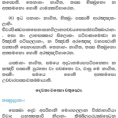
කප‍්පෙති
.
තෙනාහං
නාගිත
,
තස‍්ස
භික‍්ඛුනො
න
අත‍්තමනො
හොමි
ගාමන‍්තවිහාරෙන
.
(6)
ඉධ
පනාහං
නාගිත
,
භික‍්ඛුං
පස‍්සාමි
ආරඤ‍්ඤකං
ලාභිං
චීවරපිණ‍්ඩපාතසෙනාසනගිලානපච‍්චයභෙසජ‍්ජපරික‍්ඛාරානං
.
සො
තං
ලාභසක‍්කාර
සිලොකං
පටිපණාමෙත්‍වා
න
රිඤ‍්චති
පටිසල‍්ලානං
,
න
රිඤ‍්චති
අරඤ‍්ඤෙ
වනපත්‍ථානි
පන‍්තානි
සෙනාසනානි
.
තෙනාහං
නාගිත
,
තස‍්ස
භික‍්ඛුනො
අත‍්තමනො
හොමි
අරඤ‍්ඤවිහාරෙන
.
යස‍්මාහං
නාගිත
,
සමයෙ
අද‍්ධානමග‍්ගපටිපන‍්නො
න
කඤ‍්චි
පස‍්සාමි
පුරතො
වා
පච‍්ඡතො
වා
,
ඵාසු
මෙ
නාගිත
,
තස‍්මිං
සමයෙ
හොති
අන‍්තමසො
උච‍්චාරපස‍්සාවකම‍්මායාති
.
දෙවතා
වග‍්ගො
චතුත්‍ථො
.
තස‍්සුද‍්දානං
:
සෙක‍්ඛා
ද‍්වෙ
අපරිහානි
මොග‍්ගල‍්ලාන
විජ‍්ජාභාගියා
විවාද
දානත‍්තකාරි
නිදානං
කිම‍්බිලදාරුක‍්ඛන්‍ධෙන