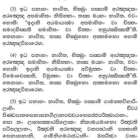
(3)
ඉධ
පනාහං
නාගිත
,
භික‍්ඛුං
පස‍්සාමි
අරඤ‍්ඤකං
අරඤ‍්ඤෙ
අසමාහිතං
නිසින‍්නං
.
තස‍්ස
මය‍්හං
නාගිත
,
එවං
හොති
: “
ඉදානි
අයමායස‍්මා
අසමාහිතං
වා
චිත‍්තං
සමාදහිස‍්සති
සමාහිතං
වා
චිත‍්තං
අනුරක‍්ඛිස‍්සතී
”
ති
.
තෙනාහං
නාගිත
,
තස‍්ස
භික‍්ඛුනො
අත‍්තමනො
හොමි
අරඤ‍්ඤවිහාරෙන
.
(4)
ඉධ
පනාහං
නාගිත
,
භික‍්ඛුං
පස‍්සාමි
ආරඤ‍්ඤකං
අරඤ‍්ඤෙ
සමාහිතං
නිසින‍්නං
.
තස‍්ස
මය‍්හං
නාගිත
,
එවං
හොති
:
ඉදානි
අයමායස‍්මා
අවිමුත‍්තං
වා
චිත‍්තං
විමොචෙස‍්සති
,
විමුත‍්තං
වා
චිත‍්තං
අනුරක‍්ඛිස‍්සතී
”
ති
.
තෙනාහං
නාගිත
,
තස‍්ස
භික‍්ඛුනො
අත‍්තමනො
හොමි
අරඤ‍්ඤවිහාරෙන
.
(5)
ඉධ
පනාහං
නාගිත
,
භික‍්ඛුං
පස‍්සාමි
ගාමන‍්තවිහාරිං
ලාභිං
චීවර
පිණ‍්ඩපාතසෙනාසනගිලානපච‍්චයභෙසජ‍්ජපරික‍්ඛාරානං
.
සො
තං
ලාභසක‍්කාරසිලොකං
නිකාමයමානො
රිඤ‍්චති
පටිසල‍්ලානං
,
රිඤ‍්චති
අරඤ‍්ඤෙ
වනපත්‍ථානි
පන‍්තානි
සෙනාසනානි
,
ගාමිනිගමරාජධානිං
ඔසරිත්‍වා
වාසං