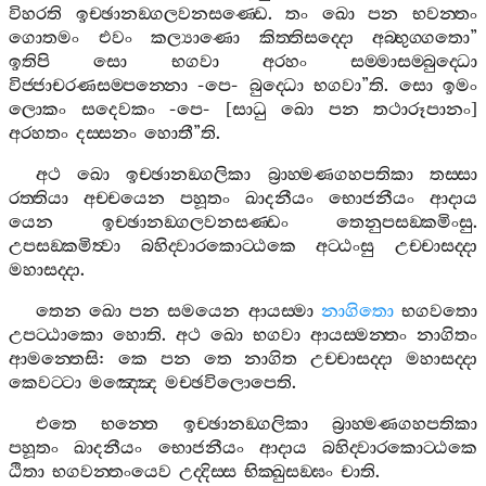
විහරති
ඉච‍්ඡානඞ‍්ගලවනසණ‍්ඩෙ
.
තං
ඛො
පන
භවන‍්තං
ගොතමං
එවං
කල්‍යාණො
කිත‍්තිසද‍්දො
අබ‍්භුග‍්ගතො
”
ඉතිපි
සො
භගවා
අරහං
සම‍්මාසම‍්බුද‍්ධො
විජ‍්ජාචරණසම‍්පන‍්නො
-
පෙ
-
බුද‍්ධො
භගවා
”
ති
.
සො
ඉමං
ලොකං
සදෙවකං
-
පෙ
- [
සාධු
ඛො
පන
තථාරූපානං
]
අරහතං
දස‍්සනං
හොතී
”
ති
.
අථ
ඛො
ඉච‍්ඡානඞ‍්ගලිකා
බ්‍රාහ‍්මණගහපතිකා
තස‍්සා
රත‍්තියා
අච‍්චයෙන
පහූතං
ඛාදනීයං
භොජනීයං
ආදාය
යෙන
ඉච‍්ඡානඞ‍්ගලවනසණ‍්ඩං
තෙනුපසඞ‍්කමිංසු
.
උපසඞ‍්කමිත්‍වා
බහිද‍්වාරකොට‍්ඨකෙ
අට‍්ඨංසු
උච‍්චාසද‍්දා
මහාසද‍්දා
.
තෙන
ඛො
පන
සමයෙන
ආයස‍්මා
නාගිතො
භගවතො
උපට‍්ඨාකො
හොති
.
අථ
ඛො
භගවා
ආයස‍්මන‍්තං
නාගිතං
ආමන‍්තෙසි
:
කෙ
පන
තෙ
නාගිත
උච‍්චාසද‍්දා
මහාසද‍්දා
කෙවට‍්ටා
මඤ‍්ඤෙ
මච‍්ඡවිලොපෙති
.
එතෙ
භන‍්තෙ
ඉච‍්ඡානඞ‍්ගලිකා
බ්‍රාහ‍්මණගහපතිකා
පහූතං
ඛාදනීයං
භොජනීයං
ආදාය
බහිද‍්වාරකොට‍්ඨකෙ
ඨිතා
භගවන‍්තංයෙව
උද‍්දිස‍්ස
භික‍්ඛුසඞ‍්ඝං
චාති
.