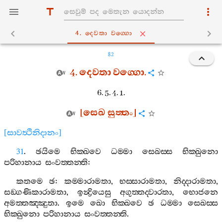
4. දෙවතා වග‍්ගො
82
4.
දෙවතා
වග‍්ගො
.
6. 5. 4. 1.
[
සෙඛ
සුත‍්තං
]
[
සාවත්‍ථිනිදානං
]
31
.
ඡයිමෙ
භික‍්ඛවෙ
ධම‍්මා
සෙඛස‍්ස
භික‍්ඛුනො
පරිහානාය
සංවත‍්තන‍්ති
:
කතමෙ
ඡ
:
කම‍්මාරාමතා
,
භස‍්සාරාමතා
,
නිද‍්දාරාමතා
,
සඞ‍්ගණිකාරාමතා
,
ඉන්‍ද්‍රියෙසු
අගුත‍්තද‍්වාරතා
,
භොජනෙ
අමත‍්තඤ‍්ඤුතා
.
ඉමෙ
ඛො
භික‍්ඛවෙ
ඡ
ධම‍්මා
සෙඛස‍්ස
භික‍්ඛුනො
පරිහානාය
සංවත‍්තන‍්ති
.