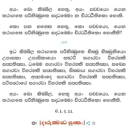
අයං
ඛො
කිම‍්බිල
හෙතු
,
අයං
පච‍්චයො
යෙන
තථාගතෙ
පරිනිබ‍්බුතෙ
සද‍්ධම‍්මො
න
චිරට‍්ඨිතිකො
හොති
.
කො
පන
භන‍්තෙ
හෙතු
,
කො
පච‍්චයො
,
යෙන
තථාගතෙ
පරිනිබ‍්බුතෙ
සද‍්ධම‍්මො
චිරට‍්ඨිතිකො
හොතීති
?
100
ඉධ
කිම‍්බිල
තථාගතෙ
පරිනිබ‍්බුතෙ
භික‍්ඛූ
භික‍්ඛුනියො
උපාසකා
උපාසිකායො
සත්‍ථරි
සගාරවා
විහරන‍්ති
සප‍්පතිස‍්සා
,
ධම‍්මෙ
සගාරවා
විහරන‍්ති
සප‍්පතිස‍්සා
,
සඞ‍්ඝෙ
සගාරවා
විහරන‍්ති
සප‍්පතිස‍්සා
,
සික‍්ඛාය
සගාරවා
විහරන‍්ති
සප‍්පතිස‍්සා
,
අප‍්පමාදෙ
සගාරවා
විහරන‍්ති
සප‍්පතිස‍්සා
,
පටිසන්‍ථාරෙ
සගාරවා
විහරන‍්ති
සප‍්පතිස‍්සා
.
අයං
ඛො
කිම‍්බිල
,
හෙතු
අයං
පච‍්චයො
,
යෙන
තථාගතෙ
පරිනිබ‍්බුතෙ
සද‍්ධම‍්මො
චිරට‍්ඨිතිකො
හොතීති
.
6. 1. 4. 11.
[
දාරුක‍්ඛන්‍ධ
සුත‍්තං
]