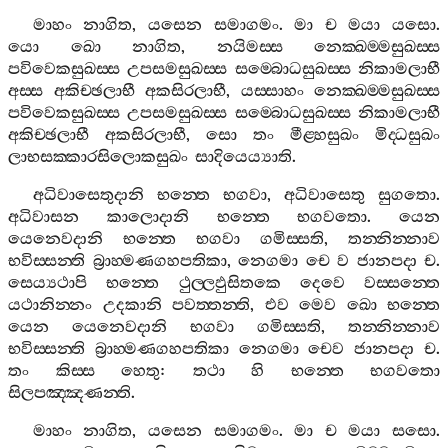
මාහං
නාගිත
,
යසෙන
සමාගමං
.
මා
ච
මයා
යසො
.
යො
ඛො
නාගිත
,
නයිමස‍්ස
නෙක‍්ඛම‍්මසුඛස‍්ස
පවිවෙකසුඛස‍්ස
උපසමසුඛස‍්ස
සම‍්බොධසුඛස‍්ස
නිකාමලාභී
අස‍්ස
අකිච‍්ඡලාභී
අකසිරලාභී
,
යස‍්සාහං
නෙක‍්ඛම‍්මසුඛස‍්ස
පවිවෙකසුඛස‍්ස
උපසමසුඛස‍්ස
සම‍්බොධසුඛස‍්ස
නිකාමලාභී
අකිච‍්ඡලාභී
අකසිරලාභී
,
සො
තං
මීළ‍්හසුඛං
මිද‍්ධසුඛං
ලාභසක‍්කාරසිලොකසුඛං
සාදියෙය්‍යාති
.
අධිවාසෙතුදානි
භන‍්තෙ
භගවා
,
අධිවාසෙතු
සුගතො
.
අධිවාසන
කාලොදානි
භන‍්තෙ
භගවතො
.
යෙන
යෙනෙවදානි
භන‍්තෙ
භගවා
ගමිස‍්සති
,
තන‍්නින‍්නාව
භවිස‍්සන‍්ති
බ්‍රාහ‍්මණගහපතිකා
,
නෙගමා
චෙ
ව
ජානපදා
ච
.
සෙය්‍යථාපි
භන‍්තෙ
ථුල‍්ලඵුසිතකෙ
දෙවෙ
වස‍්සන‍්තෙ
යථානින‍්නං
උදකානි
පවත‍්තන‍්ති
,
එව
මෙව
ඛො
භන‍්තෙ
යෙන
යෙනෙවදානි
භගවා
ගමිස‍්සති
,
තන‍්නින‍්නාව
භවිස‍්සන‍්ති
බ්‍රාහ‍්මණගහපතිකා
නෙගමා
චෙව
ජානපදා
ච
.
තං
කිස‍්ස
හෙතු
:
තථා
හි
භන‍්තෙ
භගවතො
සිලපඤ‍්ඤණන‍්ති
.
මාහං
නාගිත
,
යසෙන
සමාගමං
.
මා
ච
මයා
සසො
.