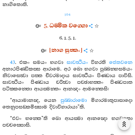
නාගිතොති
.
106
5.
ධම‍්මික
වග‍්ගො
6. 1. 5. 1.
[
නාග
සුත‍්තං
]
43
.
එකං
සමයං
භගවා
සාවත්‍ථියං
විහරති
ජෙතවනෙ
අනාථපිණ‍්ඩිකස‍්ස
ආරාමෙ
.
අථ
ඛො
භගවා
පුබ‍්බන‍්හසමයං
නිවාසෙත්‍වා
පත‍්ත
චීවරමාදාය
සාවත්‍ථියං
පිණ‍්ඩාය
පාවිසි
.
සාවත්‍ථියං
පිණ‍්ඩාය
චරිත්‍වා
පච‍්ඡාභත‍්තං
පිණ‍්ඩපාත
පටික‍්කන‍්තො
ආයස‍්මන‍්තං
ආනන්‍දං
ආමන‍්තෙසි
:
“
ආයාමානන්‍ද
,
යෙන
පුබ‍්බාරාමො
මිගාරමාතුපාසාදො
තෙනුපසඞ‍්කමිස‍්සාම
දිවාවිහාරායා
”
ති
.
“
එවං
භන‍්තෙ
”
ති
ඛො
ආයස‍්මා
ආනන්‍දො
භගවතො
පච‍්චස‍්සොසි
.