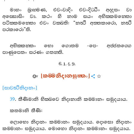
මාහං
බ්‍රාහ‍්මණ
,
එවංවාදිං
එවංදිට‍්ඨිං
අද‍්දසං
වා
අස‍්සොසිං
වා
.
කථං
හි
නාම
සයං
අභික‍්කමන‍්තො
පටික‍්කමන‍්තො
එවං
වක‍්ඛති
: “
නත්‍ථි
අත‍්තකාරො
,
නත්‍ථි
පරකාරො
”
ති
.
අභික‍්කන‍්තං
භො
ගොතම
-
පෙ
-
අජ‍්ජතග‍්ගෙ
පාණුපෙතං
සරණං
ගතන‍්ති
.
6. 1. 4. 9.
[
කම‍්මනිදානසුත‍්තං
]
[
සාවත්‍ථිනිදානං
]
39
.
තීණිමානි
භික‍්ඛවෙ
නිදානානි
කම‍්මානං
සමුදයාය
.
කතමානි
තීණි
:
ලොභො
නිදානං
කම‍්මානං
සමුදයාය
.
දොසො
නිදානං
කම‍්මානං
සමුදයාය
.
මොහො
නිදානං
කම‍්මානං
සමුදයාය
.