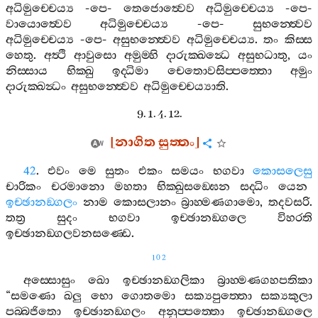
අධිමුච‍්චෙය්‍ය
-
පෙ
-
තෙජොත්‍වෙව
අධිමුච‍්චෙය්‍ය
-
පෙ
-
වායොත්‍වෙව
අධිමුච‍්චෙය්‍ය
-
පෙ
-
සුභන‍්ත්‍වෙව
අධිමුච‍්චෙය්‍ය
-
පෙ
-
අසුභන‍්ත්‍වෙව
අධිමුච‍්චෙය්‍ය
.
තං
කිස‍්ස
හෙතු
.
අත්‍ථි
ආවුසො
අමුම‍්හි
දාරුක‍්ඛන්‍ධෙ
අසුභධාතු
,
යං
නිස‍්සාය
භික‍්ඛු
ඉද‍්ධිමා
චෙතොවසිප‍්පත‍්තො
අමුං
දාරුක‍්ඛන්‍ධං
අසුභන‍්ත්‍වෙව
අධිමුච‍්චෙය්‍යාති
.
9. 1. 4. 12.
[
නාගිත
සුත‍්තං
]
42
.
එවං
මෙ
සුතං
එකං
සමයං
භගවා
කොසලෙසු
චාරිකං
චරමානො
මහතා
භික‍්ඛුසඞ‍්ඝෙන
සද‍්ධිං
යෙන
ඉච‍්ඡානඞ‍්ගලං
නාම
කොසලානං
බ්‍රාහ‍්මණගාමො
,
තදවසරි
.
තත්‍ර
සුදං
භගවා
ඉච‍්ඡානඞ‍්ගලෙ
විහරති
ඉච‍්ඡානඞ‍්ගලවනසණ‍්ඩෙ
.
102
අස‍්සොසුං
ඛො
ඉච‍්ඡානඞ‍්ගලිකා
බ්‍රාහ‍්මණගහපතිකා
“
සමණො
ඛලු
භො
ගොතමො
සක්‍යපුත‍්තො
සක්‍යකුලා
පබ‍්බජිතො
ඉච‍්ඡානඞ‍්ගලං
අනුප‍්පත‍්තො
ඉච‍්ඡානඞ‍්ගලෙ