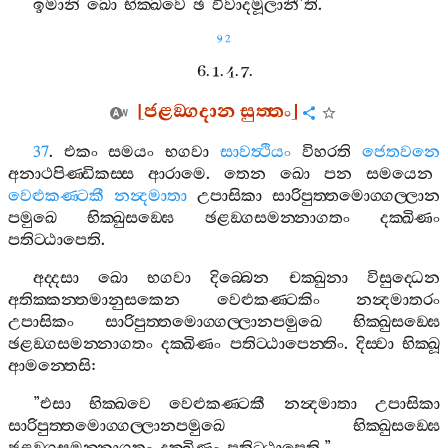
ඉමානි
ඛො
භික‍්ඛවෙ
ඡ
විවාදමූලානී
’
ති
.
92
6. 1. 4. 7.
[
ජළඞ‍්ගදාන
සුත‍්තං
]
37
.
එකං
සමයං
භගවා
සාවත්‍ථියං
විහරති
ජෙතවනෙ
අනාථපිණ‍්ඩිකස‍්ස
ආරාමෙ
.
තෙන
ඛො
පන
සමයෙන
වෙළුකණ‍්ටකී
නන්‍දමාතා
උපාසිකා
සාරිපුත‍්තමොග‍්ගල‍්ලාන
පමුඛෙ
භික‍්ඛුසඞ‍්ඝෙ
ඡළඞ‍්ගසමන‍්නාගතං
දක‍්ඛිණං
පතිට‍්ඨාපෙති
.
අද‍්දසා
ඛො
භගවා
දිබ‍්බෙන
චක‍්ඛුනා
විසුද‍්ධෙන
අතික‍්කන‍්තමානුසකෙන
වෙළුකණ‍්ටකිං
නන්‍දමාතරං
උපාසිකං
සාරිපුත‍්තමොග‍්ගල‍්ලානපමුඛෙ
භික‍්ඛුසඞ‍්ඝෙ
ඡළඞ‍්ගසමන‍්නාගතං
දක‍්ඛිණං
පතිට‍්ඨාපෙන‍්තිං
.
දිස‍්වා
භික‍්ඛූ
ආමන‍්තෙසි
:
”
එසා
භික‍්ඛවෙ
වෙළුකණ‍්ටකී
නන්‍දමාතා
උපාසිකා
සාරිපුත‍්තමොග‍්ගල‍්ලානපමුඛෙ
භික‍්ඛුසඞ‍්ඝෙ