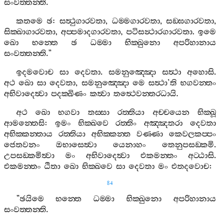
සංවත‍්තන‍්ති
.
කතමෙ
ඡ
:
සත්‍ථුගාරවතා
,
ධම‍්මගාරවතා
,
සඞ‍්ඝගාරවතා
,
සික‍්ඛාගාරවතා
,
අප‍්පමාදගාරවතා
,
පටිසන්‍ථාරගාරවතා
.
ඉමෙ
ඛො
භන‍්තෙ
ඡ
ධම‍්මා
භික‍්ඛුනො
අපරිහානාය
සංවත‍්තන‍්ති
.”
ඉදමවොච
සා
දෙවතා
.
සමනුඤ‍්ඤො
සත්‍ථා
අහොසි
.
අථ
ඛො
සා
දෙවතා
,
සමනුඤ‍්ඤො
මෙ
සත්‍ථා
’
ති
භගවන‍්තං
අභිවාදෙත්‍වා
පදක‍්ඛිණං
කත්‍වා
තත්‍ථෙවන‍්තරධායි
.
අථ
ඛො
භගවා
තස‍්සා
රත‍්තියා
අච‍්චයෙන
භික‍්ඛූ
ආමන‍්තෙසි
:
ඉමං
භික‍්ඛවෙ
රත‍්තිං
අඤ‍්ඤතරා
දෙවතා
අභික‍්කන‍්තාය
රත‍්තියා
අභික‍්කන‍්ත
වණ‍්ණා
කෙවලකප‍්පං
ජෙතවනං
ඔභාසෙත්‍වා
යෙනාහං
තෙනුපසඞ‍්කමි
.
උපසඞ‍්කමිත්‍වා
මං
අභිවාදෙත්‍වා
එකමන‍්තං
අට‍්ඨාසි
.
එකමන‍්තං
ඨිතා
ඛො
භික‍්ඛවෙ
සා
දෙවතා
මං
එතදවොච
:
84
”
ඡයිමෙ
භන‍්තෙ
ධම‍්මා
භික‍්ඛුනො
අපරිහානාය
සංවත‍්තන‍්ති
.