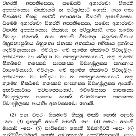
විහරති
අප‍්පතිස‍්සො
,
සඞ‍්ඝෙපි
අගාරවො
විහරති
අප‍්පතිස‍්සො
,
සික‍්ඛායපි
න
පරිපූරකාරී
හොති
.
යො
සො
භික‍්ඛවෙ
භික‍්ඛු
සත්‍ථරි
අගාරවො
විහරති
අප‍්පතිස‍්සො
,
ධම‍්මෙ
අගාරවො
විහරති
අප‍්පතිස‍්සො
,
සඞ‍්ඝෙ
අගාරවො
විහරති
අප‍්පතිස‍්සො
,
සික‍්ඛාය
න
පරිපූරකාරී
,
සො
සඞ‍්ඝෙ
විවාදං
ජනෙති
,
යො
හොති
විවාදො
බහුජනාහිතාය
බහුජනාසුඛාය
බහුනො
ජනස‍්ස
අනත්‍ථාය
අහිතාය
දුක‍්ඛාය
දෙවමනුස‍්සානං
.
එවරූපං
චෙ
තුම‍්හෙ
භික‍්ඛවෙ
විවාදමූලං
අජ‍්ඣත‍්තං
වා
බහිද‍්ධා
වා
සමනුපස‍්සෙය්‍යාථ
,
තත්‍ර
තුම‍්හෙ
භික‍්ඛවෙ
තස‍්සෙව
පාපකස‍්ස
විවාදමූලස‍්ස
පහානාය
වායමෙය්‍යාථ
.
එවරූපං
චෙ
තුම‍්හෙ
භික‍්ඛවෙ
විවාදමූලං
අජ‍්ඣත‍්තං
වා
බහිද‍්ධා
වා
න
සමනුපස‍්සෙය්‍යාථ
,
තත්‍ර
තුම‍්හෙ
භික‍්ඛවෙ
තස‍්සෙව
පාපකස‍්ස
විවාදමූලස‍්ස
ආයතිං
අනවස‍්සවාය
පටිපජ‍්ජෙය්‍යාථ
.
එවමෙතස‍්ස
පාපකස‍්ස
විවාදමූලස‍්ස
පහානං
හොති
.
එවමෙතස‍්ස
පාපකස‍්ස
විවාදමූලස‍්ස
ආයතිං
අනවස‍්සවො
හොති
.
(2)
පුන
චපරං
භික‍්ඛවෙ
භික‍්ඛු
මක‍්ඛී
හොති
පලාසී
-
පෙ
- (3)
ඉස‍්සුකී
හොති
මච‍්ඡරී
-
පෙ
- (4)
සඨො
හොති
මායාවී
-
පෙ
- (5)
පාපිච‍්ඡො
හොති
මිච‍්ඡාදිට‍්ඨී
-
පෙ
- (6)
සන්‍දිට‍්ඨිපරාමාසී
හොති
ආධානගාහී
දුප‍්පටිනිස‍්සග‍්ගී
.
යො