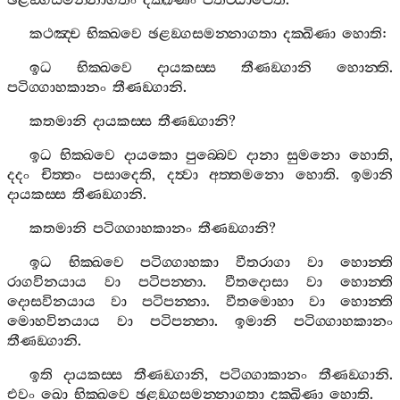
ඡළඞ‍්ගසමන‍්නාගතං
දක‍්ඛිණං
පතිට‍්ඨාපෙති
.”
කථඤ‍්ච
භික‍්ඛවෙ
ඡළඞ‍්ගසමන‍්නාගතා
දක‍්ඛිණා
හොති
:
ඉධ
භික‍්ඛවෙ
දායකස‍්ස
තීණඞ‍්ගානි
හොන‍්ති
.
පටිග‍්ගාහකානං
තීණඞ‍්ගානි
.
කතමානි
දායකස‍්ස
තීණඞ‍්ගානි
?
ඉධ
භික‍්ඛවෙ
දායකො
පුබ‍්බෙව
දානා
සුමනො
හොති
,
දදං
චිත‍්තං
පසාදෙති
,
දත්‍වා
අත‍්තමනො
හොති
.
ඉමානි
දායකස‍්ස
තීණඞ‍්ගානි
.
කතමානි
පටිග‍්ගාහකානං
තීණඞ‍්ගානි
?
ඉධ
භික‍්ඛවෙ
පටිග‍්ගාහකා
වීතරාගා
වා
හොන‍්ති
රාගවිනයාය
වා
පටිපන‍්නා
.
වීතදොසා
වා
හොන‍්ති
දොසවිනයාය
වා
පටිපන‍්නා
.
වීතමොහා
වා
හොන‍්ති
මොහවිනයාය
වා
පටිපන‍්නා
.
ඉමානි
පටිග‍්ගාහකානං
තීණඞ‍්ගානි
.
ඉති
දායකස‍්ස
තීණඞ‍්ගානි
,
පටිග‍්ගාකානං
තීණඞ‍්ගානි
.
එවං
ඛො
භික‍්ඛවෙ
ඡළඞ‍්ගසමන‍්නාගතා
දක‍්ඛිණා
හොති
.