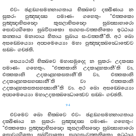
එවං
ඡළඞ‍්ගසමන‍්නාගතාය
භික‍්ඛවෙ
දක‍්ඛිණාය
න
සුකරං
පුඤ‍්ඤස‍්ස
පමාණං
ගහෙතුං
“
එත‍්තකො
පුඤ‍්ඤාභිසන්‍දො
කුසලාභිසන්‍දො
සුඛස‍්සාහාරො
සොවග‍්ගිකො
සුඛවිපාකො
සග‍්ගසංවත‍්තනිකො
ඉට‍්ඨාය
කන‍්තාය
මනාපාය
හිතාය
සුඛාය
සංවත‍්තතී
”
ති
.
අථ
ඛො
අසඞ‍්ඛෙය්‍යො
අප‍්පමෙය්‍යො
මහා
පුඤ‍්ඤක‍්ඛන්‍ධොත්‍වෙව
සඞ‍්ඛං
ගච‍්ඡති
.
සෙය්‍යථාපි
භික‍්ඛවෙ
මහාසමුද‍්දෙ
න
සුකරං
උදකස‍්ස
පමාණං
ගහෙතුං
. “
එත‍්තකානි
උදකාළ‍්හකානී
’
ති
වා
,
එත‍්තකානි
උදකාළ‍්හකසතානී
’
ති
වා
,
එත‍්තකානි
උදකාළ‍්හකසහස‍්සානී
’
ති
වා
එත‍්තකානි
උදකාළ‍්හකසතසහස‍්සානී
”
ති
වා
.
අථ
ඛො
අසඞ‍්ඛෙය්‍යො
අප‍්පමෙය්‍යො
මහාඋදකක‍්ඛන්‍ධොත්‍වෙව
සඞ‍්ඛං
ගච‍්ඡති
.
94
එවමෙව
ඛො
භික‍්ඛවෙ
එවං
ඡළඞ‍්ගසමන‍්නාගතාය
දක‍්ඛිණාය
න
සුකරං
පුඤ‍්ඤස‍්ස
පමාණං
ගහෙතුං
:
“
එත‍්තකො
පුඤ‍්ඤාභිසන්‍දො
කුසලාභිසන්‍දො
සුඛස‍්සාහාරො
සොවග‍්ගිකො
සුඛවිපාකො
සග‍්ගසංවත‍්තනිකො
ඉට‍්ඨාය