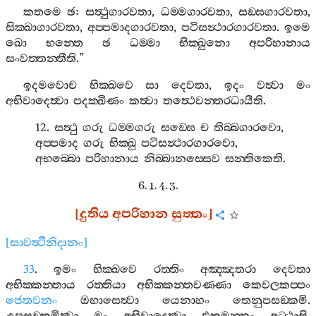
කතමෙ
ඡ
:
සත්‍ථුගාරවතා
,
ධම‍්මගාරවතා
,
සඞ‍්ඝගාරවතා
,
සික‍්ඛාගාරවතා
,
අප‍්පමාදගාරවතා
,
පටිසන්‍ථාරගාරවතා
.
ඉමෙ
ඛො
භන‍්තෙ
ඡ
ධම‍්මා
භික‍්ඛුනො
අපරිහානාය
සංවත‍්තන‍්තීති
.”
ඉදමවොච
භික‍්ඛවෙ
සා
දෙවතා
,
ඉදං
වත්‍වා
මං
අභිවාදෙත්‍වා
පදක‍්ඛිණං
කත්‍වා
තත්‍ථෙවන‍්තරධායීති
.
12.
සත්‍ථු
ගරු
ධම‍්මගරු
සඞ‍්ඝෙ
ච
තිබ‍්බගාරවො
,
අප‍්පමාද
ගරු
භික‍්ඛු
පටිසන්‍ථාරගාරවො
,
අභබ‍්බො
පරිහානාය
නිබ‍්බානස‍්සෙව
සන‍්තිකෙති
.
6. 1. 4. 3.
[
දුතිය
අපරිහාන
සුත‍්තං
]
[
සාවත්‍ථිනිදානං
]
33
.
ඉමං
භික‍්ඛවෙ
රත‍්තිං
අඤ‍්ඤතරා
දෙවතා
අභික‍්කන‍්තාය
රත‍්තියා
අභික‍්කන‍්තවණ‍්ණා
කෙවලකප‍්පං
ජෙතවනං
ඔභාසෙත්‍වා
යෙනාහං
තෙනුපසඞ‍්කමි
.