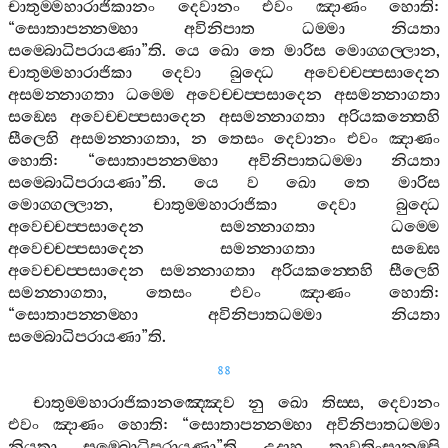
චාතුම‍්මහාරාජිකානං
දෙවානං
එවං
ඤාණං
හොති
:
“
සොතාපන‍්නම‍්හා
අවිනිපාත
ධම‍්මා
නියතා
සම‍්බොධිපරායණා
”
ති
.
යෙ
ඛො
තෙ
මාරිස
මොග‍්ගල‍්ලාන
,
චාතුම‍්මහාරාජිකා
දෙවා
බුද‍්ධෙ
අවෙච‍්චප‍්පසාදෙන
අසමන‍්නාගතා
ධම‍්මෙ
අවෙච‍්චප‍්පසාදෙන
අසමන‍්නාගතා
සඞ‍්ඝෙ
අවෙච‍්චප‍්පසාදෙන
අසමන‍්නාගතා
අරියකන‍්තෙහි
සීලෙහි
අසමන‍්නාගතා
,
න
තෙසං
දෙවානං
එවං
ඤාණං
හොති
: “
සොතාපන‍්නම‍්හා
අවිනිපාතධම‍්මා
නියතා
සම‍්බොධිපරායණා
”
ති
.
යෙ
ව
ඛො
තෙ
මාරිස
මොග‍්ගල‍්ලාන
,
චාතුම‍්මහාරාජිකා
දෙවා
බුද‍්ධෙ
අවෙච‍්චප‍්පසාදෙන
සමන‍්නාගතා
ධම‍්මෙ
අවෙච‍්චප‍්පසාදෙන
සමන‍්නාගතා
සඞ‍්ඝෙ
අවෙච‍්චප‍්පසාදෙන
සමන‍්නාගතා
අරියකන‍්තෙහි
සීලෙහි
සමන‍්නාගතා
,
තෙසං
එවං
ඤාණං
හොති
:
“
සොතාපන‍්නම‍්හා
අවිනිපාතධම‍්මා
නියතා
සම‍්බොධිපරායණා
”
ති
.
88
චාතුම‍්මහාරාජිකානඤ‍්ඤෙව
නු
ඛො
තිස‍්ස
,
දෙවානං
එවං
ඤාණං
හොති
: “
සොතාපන‍්නම‍්හා
අවිනිපාතධම‍්මා
නියතා
සම‍්බොධිපරායණා
”
ති
උදාහු
තාවතිංසානම‍්පි