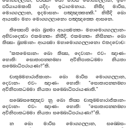
මොග‍්ගල‍්ලාන
,
චිරස‍්සං
ඛො
මාරිස
මොග‍්ගල‍්ලාන
,
ඉමං
පරියායමකාසි
යදිදං
ඉධාගමනාය
.
නිසීද
මාරිස
,
මොග‍්ගල‍්ලාන
,
ඉදමාසනං
පඤ‍්ඤත‍්තන‍්ති
.”
නිසීදි
ඛො
ආයස‍්මා
මහා
මොග‍්ගල‍්ලානො
පඤ‍්ඤත‍්තෙ
ආසනෙ
.
තිස‍්සොපි
ඛො
බ්‍රහ‍්මා
ආයස‍්මන‍්තං
මහාමොග‍්ගල‍්ලානං
අභිවාදෙත්‍වා
එකමන‍්තං
නිසීදි
.
එකමන‍්තං
නිසින‍්නං
ඛො
තිස‍්සං
බ්‍රහ‍්මානං
ආයස‍්මා
මහාමොග‍්ගල‍්ලානො
එතදවොච
:
“
කතමෙසානං
ඛො
තිස‍්ස
,
දෙවානං
එවං
ඤාණං
හොති
:
සොතාපන‍්නම‍්හා
අවිනිපාතධම‍්මා
නියතා
සම‍්බොධිපරායණා
?”
ති
.
චාතුම‍්මහාරාජිකානං
ඛො
මාරිස
මොග‍්ගල‍්ලාන
,
දෙවානං
එවං
ඤාණං
හොති
: “
සොතාපන‍්නම‍්හා
අවිනිපාතධම‍්මා
නියතා
සම‍්බොධිපරායණාති
.”
සබ‍්බෙසඤ‍්ඤෙව
නු
ඛො
තිස‍්ස
චාතුම‍්මහාරාජිකානං
දෙවානං
එවං
ඤාණං
හොති
: “
සොතාපන‍්නම‍්හා
අවිනිපාතධම‍්මා
නියතා
සම‍්බොධිපරායණා
?”
ති
.
න
ඛො
මාරිස
මොග‍්ගල‍්ලාන
,
සබ‍්බෙසං