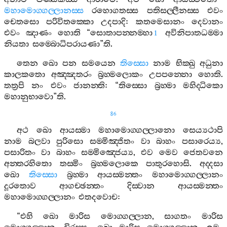
මහාමොග‍්ගල‍්ලානස‍්ස
රහොගතස‍්ස
පතිසල‍්ලීනස‍්ස
එවං
චෙතසො
පරිවිතක‍්කො
උදපාදි
:
කතමෙසානං
දෙවානං
එවං
ඤාණං
හොති
“
සොතාපන‍්නම‍්හා
අවිනිපාතධම‍්මා
1
නියතා
සම‍්බොධිපරායණා
”
ති
.
තෙන
ඛො
පන
සමයෙන
තිස‍්සො
නාම
භික‍්ඛු
අධුනා
කාලකතො
අඤ‍්ඤතරං
බ්‍රහ‍්මලොකං
උපපන‍්නො
හොති
.
තත්‍රපි
නං
එවං
ජානන‍්ති
: “
තිස‍්සො
බ්‍රහ‍්මා
මහිද‍්ධිකො
මහානුභාවො
”
ති
.
86
අථ
ඛො
ආයස‍්මා
මහාමොග‍්ගල‍්ලානො
සෙය්‍යථාපි
නාම
බලවා
පුරිසො
සම‍්මිඤ‍්ජිතං
වා
බාහං
පසාරෙය්‍ය
,
පසාරිතං
වා
බාහං
සම‍්මිඤ‍්ජෙය්‍ය
,
එව
මෙව
ජෙතවනෙ
අන‍්තරහිතො
තස‍්මිං
බ්‍රහ‍්මලොකෙ
පාතුරහොසි
.
අද‍්දසා
ඛො
තිස‍්සො
බ්‍රහ‍්මා
ආයස‍්මන‍්තං
මහාමොග‍්ගල‍්ලානං
දූරතොව
ආගච‍්ඡන‍්තං
දිස‍්වාන
ආයස‍්මන‍්තං
මහාමොග‍්ගල‍්ලානං
එතදවොච
:
“
එහි
ඛො
මාරිස
මොග‍්ගල‍්ලාන
,
සාගතං
මාරිස