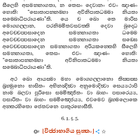
සීලෙහි
අසමන‍්නාගතා
,
න
තෙසං
දෙවානං
එවං
ඤාණං
හොති
: “
සොතාපන‍්නම‍්හා
අවිනිපාතධම‍්මා
නියතා
සම‍්බොධිපරායණා
”
ති
.
යෙ
ච
ඛො
තෙ
මාරිස
මොග‍්ගල‍්ලාන
,
පරනිම‍්මිතවසවත‍්ති
දෙවා
බුද‍්ධෙ
අවෙච‍්චප‍්පසාදෙන
සමන‍්නාගතා
ධම‍්මෙ
අවෙච‍්චප‍්පසාදෙන
සමන‍්නාගතා
සඞ‍්ඝෙ
අවෙච‍්චප‍්පසාදෙන
සමන‍්නාගතා
අරියකන‍්තෙහි
සීලෙහි
සමන‍්නාගතා
,
තෙසං
එවං
ඤාණං
හොති
:
“
සොතාපන‍්නම‍්හා
අවිනිපාතධම‍්මා
නියතා
සම‍්බොධිපරායණා
”
ති
.
අථ
ඛො
ආයස‍්මා
මහා
මොග‍්ගල‍්ලානො
තිස‍්සස‍්ස
බ්‍රහ‍්මුනො
භාසිතං
අභිනන්‍දිත්‍වා
අනුමොදිත්‍වා
සෙය්‍යථාපි
නාම
බලවා
පුරිසො
සම‍්මිඤ‍්ජිතං
වා
බාහං
පසාරෙය්‍ය
,
පසාරිතං
වා
බාහං
සම‍්මිඤ‍්ජෙය්‍ය
,
එවමෙව
බ්‍රහ‍්මලොකෙ
අන‍්තරහිතො
ජෙතවනෙ
පාතුරහොසීති
.
6. 1. 4. 5.
[
විජ‍්ජාභාගිය
සුත‍්තං
]