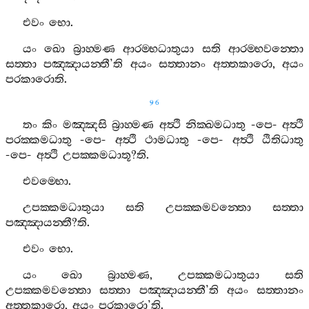
එවං
භො
.
යං
ඛො
බ්‍රාහ‍්මණ
ආරම‍්භධාතුයා
සති
ආරම‍්භවන‍්තො
සත‍්තා
පඤ‍්ඤායන‍්තී
’
ති
අයං
සත‍්තානං
අත‍්තකාරො
,
අයං
පරකාරොති
.
96
තං
කිං
මඤ‍්ඤසි
බ්‍රාහ‍්මණ
අත්‍ථි
නික‍්ඛමධාතු
-
පෙ
-
අත්‍ථි
පරක‍්කමධාතු
-
පෙ
-
අත්‍ථි
ථාමධාතු
-
පෙ
-
අත්‍ථි
ඨිතිධාතු
-
පෙ
-
අත්‍ථි
උපක‍්කමධාතූ
?
ති
.
එවම‍්භො
.
උපක‍්කමධාතුයා
සති
උපක‍්කමවන‍්තො
සත‍්තා
පඤ‍්ඤායන‍්තී
?
ති
.
එවං
භො
.
යං
ඛො
බ්‍රාහ‍්මණ
,
උපක‍්කමධාතුයා
සති
උපක‍්කමවන‍්තො
සත‍්තා
පඤ‍්ඤායන‍්තී
’
ති
අයං
සත‍්තානං
අත‍්තකාරො
,
අයං
පරකාරො
’
ති
.