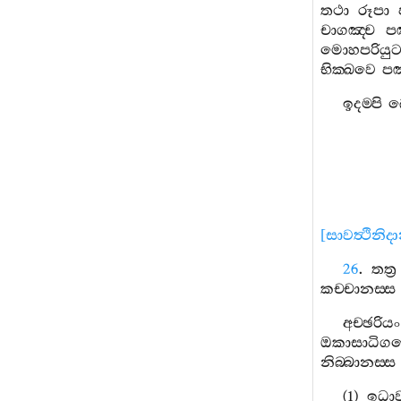
තථා
රූපා
චාගඤ‍්ච
ප
මොහපරියුට‍
භික‍්ඛවෙ
පඤ
ඉදම‍්පි
[
සාවත්‍ථිනිද
26
.
තත්‍ර
කච‍්චානස‍්ස
අච‍්ඡරියං
ඔකාසාධිග
නිබ‍්බානස‍්ස
(1)
ඉධා