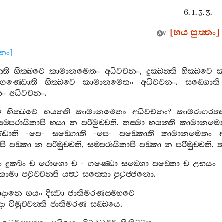
6. 1. 3. 3.
[
භය
සුත‍්තං
]
ානං
]
්ති
භික‍්ඛවෙ
කාමානමෙතං
අධිවචනං
,
දුක‍්ඛන‍්ති
භික‍්ඛවෙ
ගණ‍්ඩොති
භික‍්ඛවෙ
කාමානමෙතං
අධිවචනං
.
සඞ‍්ගොති
තං
අධිවචනං
.
ච
භික‍්ඛවෙ
භයන‍්ති
කාමානමෙතං
අධිවචනං
?
කාමරාගරත‍්
සම‍්පරායිකාපි
භයා
න
පරිමුච‍්චති
.
තස‍්මා
භයන‍්ති
කාමානමෙ
ඩොති
-
පෙ
-
සඞ‍්ගොති
-
පෙ
-
පඞ‍්කොති
කාමානමෙතං
පි
පඞ‍්කා
න
පරිමුච‍්චති
,
සම‍්පරායිකාපි
පඞ‍්කා
න
පරිමුච‍්චති
.
ත
ං
දුක‍්ඛං
ච
රොගො
ච
-
ගණ‍්ඩො
සඞ‍්ගො
පඞ‍්කො
ච
උභයං
කාමා
පවුච‍්චන‍්ති
යත්‍ථ
සත‍්තො
පුථුජ‍්ජනො
.
ාදානෙ
භයං
දිස‍්වා
ජාතිමරණසම‍්භවෙ
දා
විමුච‍්චන‍්ති
ජාතිමරණ
සඞ‍්ඛයෙ
.