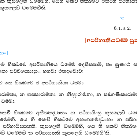
්ති
කුසලෙහි
ධම‍්මෙහි
.
යෙහි
කෙචි
භික‍්ඛවෙ
එතරහි
පරිහායන‍
කුසලෙහි
ධම‍්මෙහීති
.
52
6. 1. 3. 2.
[
අපරිහානීයධම‍්ම
සුත
ානං
]
මෙ
භික‍්ඛවෙ
අපරිහානියෙ
ධම‍්මෙ
දෙසිස‍්සාමි
,
තං
සුණාථ
ස
තො
පච‍්චස‍්සොසුං
.
භගවා
එතදවොච
:
ච
තෙ
භික‍්ඛවෙ
ඡ
අපරිහානියා
ධම‍්මා
මාරාමතා
,
න
භස‍්සාරාමතා
,
න
නිද‍්දාරාමතා
,
න
සඞ‍්ගණිකාරාම
ධම‍්මා
.
කෙචි
භික‍්ඛවෙ
අතීතමද‍්ධානං
න
පරිහායිංසු
කුසලෙහි
ධම‍
ම‍්මෙහි
.
යෙ
හි
කෙචි
භික‍්ඛවෙ
අනාගතමද‍්ධානං
න
පරිහා
පරිහායිස‍්සන‍්ති
.
කුසලෙහි
ධම‍්මෙහි
,
යෙ
හි
කෙචි
භික‍්ඛ
හි
ධම‍්මෙහි
න
පරිහායන‍්ති
කුසලෙහි
ධම‍්මෙහී
’
ති
.