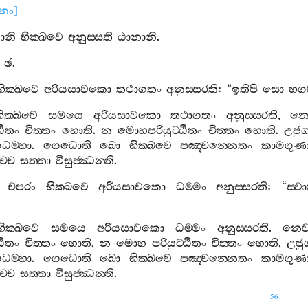
ානං
]
ානි
භික‍්ඛවෙ
අනුස‍්සති
ඨානානි
.
ඡ
.
භික‍්ඛවෙ
අරියසාවකො
තථාගතං
අනුස‍්සරති
: “
ඉතිපි
සො
භග
භික‍්ඛවෙ
සමයෙ
අරියසාවකො
තථාගතං
අනුස‍්සරති
,
නෙ
ඨිතං
චිත‍්තං
හොති
.
න
මොහපරියුට‍්ඨිතං
චිත‍්තං
හොති
.
උජු
ධම‍්හා
.
ගෙධොති
ඛො
භික‍්ඛවෙ
පඤ‍්චන‍්නෙතං
කාමගුණ
්චෙ
සත‍්තා
විසුජ‍්ඣන‍්ති
.
චපරං
භික‍්ඛවෙ
අරියසාවකො
ධම‍්මං
අනුස‍්සරති
: “
ස‍්ව
භික‍්ඛවෙ
සමයෙ
අරියසාවකො
ධම‍්මං
අනුස‍්සරති
.
නෙවස
ඨිතං
චිත‍්තං
හොති
,
න
මොහ
පරියුට‍්ඨිතං
චිත‍්තං
හොති
,
උජු
ධම‍්හා
.
ගෙධොති
ඛො
භික‍්ඛවෙ
පඤ‍්චන‍්නෙතං
කාමගුණ
්චෙ
සත‍්තා
විසුජ‍්ඣන‍්ති
.
56