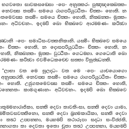
භගවතො
සාවකසඞ‍්ඝො
-
පෙ
-
අනුත‍්තරං
පුඤ‍්ඤක‍්ඛෙත‍්තං
,
නෙවස‍්ස
තස‍්මිං
සමයෙ
රාගපරියුට‍්ඨිතං
චිත‍්තං
හොති
.
න
ගතමෙවස‍්ස
තස‍්මිං
සමයෙ
චිත‍්තං
හොති
,
නික‍්ඛන‍්තං
මුත‍්තං
ානං
අධිවචනං
.
ඉදම‍්පි
ඛො
භික‍්ඛවෙ
ආරම‍්මණං
කරිත්‍වා
‍්ඩානි
-
පෙ
-
සමාධිසංවත‍්තනිකානි
.
යස‍්මිං
භික‍්ඛවෙ
සමයෙ
ිතං
චිත‍්තං
හොති
,
න
දොසපරියුට‍්ඨිතං
චිත‍්තං
හොති
,
න
හොති
,
නික‍්ඛන‍්තං
මුත‍්තං
වුට‍්ඨිතං
ගෙධම‍්හා
.
ගෙධොති
ඛො
රම‍්මණං
කරිත්‍වා
එවමිධෙකච‍්චෙ
සත‍්තා
විසුජ‍්ඣන‍්ති
.
 “
ලාභා
වත
මෙ
සුලද‍්ධං
වත
මෙ
-
පෙ
-
යාචයොගො
අනුස‍්සරති
.
නෙවස‍්ස
තස‍්මිං
සමයෙ
රාගපරියුට‍්ඨිතං
චිත‍්තං
තං
හොති
.
උජුගතමෙවස‍්ස
තස‍්මිං
සමයෙ
චිත‍්තං
හොති
,
චන‍්නෙතං
කාමගුණානං
අධිවචනං
.
ඉදම‍්පි
ඛො
භික‍්ඛවෙ
ාතුම‍්මහාරාජිකා
,
සන‍්ති
දෙවා
තාවතිංසා
,
සන‍්ති
දෙවා
යාමා
,
ම‍්මිතවසවත‍්තිනො
,
සන‍්ති
දෙවා
බ්‍රහ‍්මකායිකා
,
සන‍්ති
දෙවා
ා
තත්‍ථ
උප‍්පන‍්නා
,
මය‍්හම‍්පි
තථාරූපා
සද‍්ධා
සංවිජ‍්ජති
,
‍්නාගතා
තා
දෙවතා
ඉතො
චුතා
තත්‍ථ
උප‍්පන‍්නා
,
මය‍්හම‍්පි