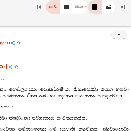
පාළි
සිංහල
‍්ගො
්තං
]
ං
.
්ණා
කෙවලකප‍්පං
පොක‍්ඛරණීයං
ඔභාසෙත්‍වා
යෙන
භගවා
.
එකමන‍්තං
ඨිතා
ඛො
සා
දෙවතා
භගවන‍්තං
එතදවොච
:
තයො
:
‍්මා
භික‍්ඛුනො
පරිහානාය
සංවත‍්තන‍්තීති
.
දෙවතා
සමනුඤ‍්ඤො
මෙ
සත්‍ථාති
භගවන‍්තං
අභිවාදෙත්‍වා