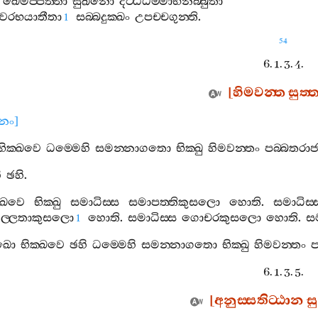
ඛෙමප‍්පත‍්තා
සුඛිනො
දිට‍්ඨධම‍්මාභිනිබ‍්බුතා
වෙරභයාතීතා
සබ‍්බදුක‍්ඛං
උපච‍්චගුන‍්ති
.
1
54
6. 1. 3. 4.
[
හිමවන‍්ත
සුත‍්
ානං
]
භික‍්ඛවෙ
ධම‍්මෙහි
සමන‍්නාගතො
භික‍්ඛු
හිමවන‍්තං
පබ‍්බතරාජ
ි
ඡහි
.
‍්ඛවෙ
භික‍්ඛු
සමාධිස‍්ස
සමාපත‍්තිකුසලො
හොති
.
සමාධිස‍්
ල‍්ලතාකුසලො
හොති
.
සමාධිස‍්ස
ගොචරකුසලො
හොති
.
සම
1
ඛො
භික‍්ඛවෙ
ඡහි
ධම‍්මෙහි
සමන‍්නාගතො
භික‍්ඛු
හිමවන‍්තං
ප
6. 1. 3. 5.
[
අනුස‍්සතිට‍්ඨාන
සු