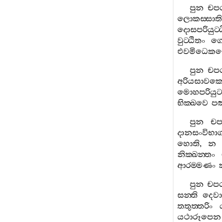
පුන
චප
ලොකස‍්සාති
දොසපරියුට‍්
වුට‍්ඨිතං
ගෙ
එවමිධෙකච‍
පුන
චප
අරියසාවක
මොහපරියුට‍
භික‍්ඛවෙ
පඤ
පුන
චප
දානසංවිභා
හොති
,
න
නික‍්ඛන‍්තං
ආරම‍්මණං
පුන
චප
සන‍්ති
දෙවා
තතුත‍්තරිං
යථාරූපෙන