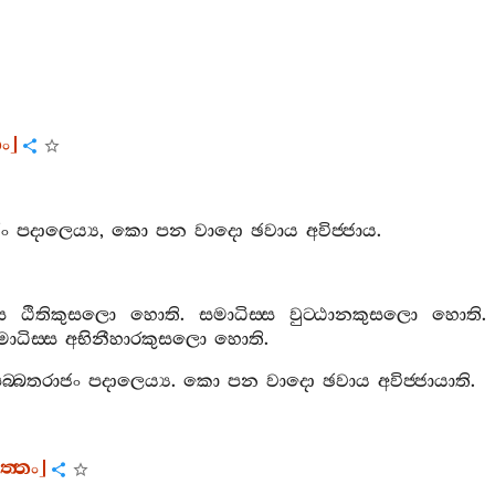
තං
]
ං
පදාලෙය්‍ය
,
කො
පන
වාදො
ඡවාය
අවිජ‍්ජාය
.
ස
ඨිතිකුසලො
හොති
.
සමාධිස‍්ස
වුට‍්ඨානකුසලො
හොති
.
ාධිස‍්ස
අභිනීහාරකුසලො
හොති
.
බ‍්බතරාජං
පදාලෙය්‍ය
.
කො
පන
වාදො
ඡවාය
අවිජ‍්ජායාති
.
ත‍්තං
]