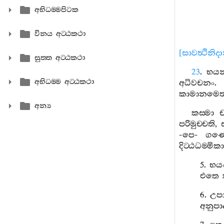
අභිධම‍්මපිටක
විනය අට‍්ඨකථා
[
සාවත්‍ථිනිද
සුත‍්ත අට‍්ඨකථා
23
.
භයන‍
අභිධම‍්ම අට‍්ඨකථා
අධිවචනං
.
කාමානමෙ
අන්‍ය
කස‍්මා
පරිමුච‍්චති
,
-
පෙ
-
ගණ‍්
දිට‍්ඨධම‍්මිකා
5.
භය
එතෙ
6.
උප
අනුපා