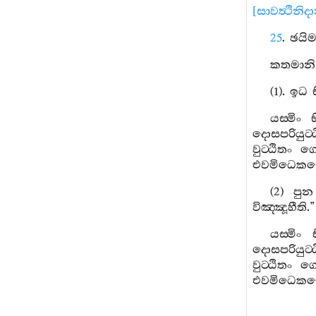
[
සාවත්‍ථිනිද
25
.
ඡයිම
කතමානි
(1).
ඉධ
යස‍්මිං
දොසපරියුට‍්
වුට‍්ඨිතං
ගෙ
එවමිධෙකච‍
(2)
පුන
විඤ‍්ඤූහීති
.”
යස‍්මිං
දොසපරියුට‍්
වුට‍්ඨිතං
ගෙ
එවමිධෙකච‍