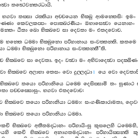
ත්‍වා
තත්‍ථෙවන‍්තරධායි
.
භගවා
තස‍්සා
රත‍්තියා
අච‍්චයෙන
භික‍්ඛූ
ආමන‍්තෙසි
:
ඉමං
වණ‍්ණා
කෙවලකප‍්පං
පොක‍්ඛරණීයං
ඔභාසෙත්‍වා
යෙනාහං
මන‍්තං
ඨිතා
ඛො
භික‍්ඛවෙ
සා
දෙවතා
මං
එතදවොච
.
ෙ
භන‍්තෙ
ධම‍්මා
භික‍්ඛුනො
පරිහානාය
සංවත‍්තන‍්ති
.
කතමෙ
ො
ධම‍්මා
භික‍්ඛුනො
පරිහානාය
සංවත‍්තන‍්තී
”
ති
.
ච
භික‍්ඛවෙ
සා
දෙවතා
.
ඉදං
වත්‍වා
මං
අභිවාදෙත්‍වා
පදක‍්ඛිණ
වො
භික‍්ඛවෙ
අලාභා
තෙසං
වො
දුල‍්ලද‍්ධා
යෙ
වො
දෙවතාප
1
භික‍්ඛවෙ
තයො
පරිහානියෙ
ධම‍්මෙ
දෙසිස‍්සාමි
තං
සුණාථ
තො
පච‍්චස‍්සොසුං
.
භගවා
එතදවොච
:
ච
භික‍්ඛවෙ
තයො
පරිහානියා
ධම‍්මා
:
සංගණිකාරාමතා
,
දොවච
ො
භික‍්ඛවෙ
තයො
පරිහානියා
ධම‍්මා
.
කෙචි
භික‍්ඛවෙ
අතීතමද‍්ධානං
පරිහායිංසු
කුසලෙහි
ධම‍්මෙහි
යෙහි
කෙචි
භික‍්ඛවෙ
අනාගතමද‍්ධානං
පරිහායිස‍්සන‍්ති
ක