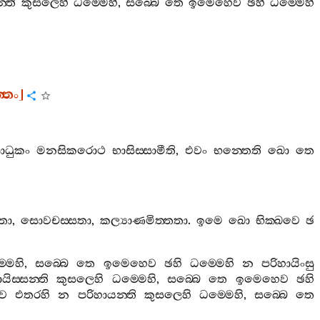
්ති
කුසලෙහි
ධම‍්මෙහි
,
සබ‍්බෙ
තෙ
ඉමෙහෙව
ඡහි
ධම‍්මෙහි
‍්තං
]
ාධුකං
මනසිකරොථ
භාසිස‍්සාමීති
,
එවං
භන‍්තෙති
ඛො
තෙ
තා
,
සොවචස‍්සතා
,
කල්‍යාණමිත‍්තතා
.
ඉමෙ
ඛො
භික‍්ඛවෙ
ඡ
්මෙහි
,
සබ‍්බෙ
තෙ
ඉමෙහෙව
ඡහි
ධම‍්මෙහි
න
පරිහායිංසු
යිස‍්සන‍්ති
කුසලෙහි
ධම‍්මෙහි
,
සබ‍්බෙ
තෙ
ඉමෙහෙව
ඡහි
වෙ
එතරහි
න
පරිහායන‍්ති
කුසලෙහි
ධම‍්මෙහි
,
සබ‍්බෙ
තෙ