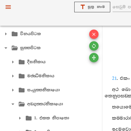
සූත්‍ර නාම
විනයපිටක
සුත‍්තපිටක
දීඝනිකාය
මජ‍්ඣිමනිකාය
21
.
එකං
අථ
ඛො
සංයුත‍්තනිකායො
තෙනුපසඞ‍්ක
අඞ‍්ගුත‍්තරනිකායො
තයොම
කම‍්මාර
1. එකක නිපාතො
ඉදමවො