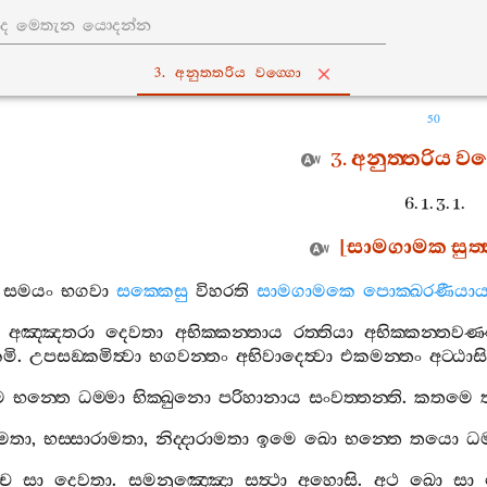
3. අනුත‍්තරිය වග‍්ගො
50
3.
අනුත‍්තරිය
වග
6. 1. 3. 1.
[
සාමගාමක
සුත‍
සමයං
භගවා
සක‍්කෙසු
විහරති
සාමගාමකෙ
පොක‍්ඛරණීයාය
අඤ‍්ඤතරා
දෙවතා
අභික‍්කන‍්තාය
රත‍්තියා
අභික‍්කන‍්තවණ‍
මි
.
උපසඞ‍්කමිත්‍වා
භගවන‍්තං
අභිවාදෙත්‍වා
එකමන‍්තං
අට‍්ඨාසි
ෙ
භන‍්තෙ
ධම‍්මා
භික‍්ඛුනො
පරිහානාය
සංවත‍්තන‍්ති
.
කතමෙ
ාමතා
,
භස‍්සාරාමතා
,
නිද‍්දාරාමතා
ඉමෙ
ඛො
භන‍්තෙ
තයො
ධම
ච
සා
දෙවතා
.
සමනුඤ‍්ඤො
සත්‍ථා
අහොසි
.
අථ
ඛො
සා