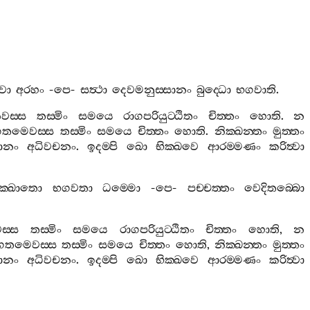
වා
අරහං
-
පෙ
-
සත්‍ථා
දෙවමනුස‍්සානං
බුද‍්ධො
භගවාති
.
වස‍්ස
තස‍්මිං
සමයෙ
රාගපරියුට‍්ඨිතං
චිත‍්තං
හොති
.
න
ගතමෙවස‍්ස
තස‍්මිං
සමයෙ
චිත‍්තං
හොති
.
නික‍්ඛන‍්තං
මුත‍්තං
ානං
අධිවචනං
.
ඉදම‍්පි
ඛො
භික‍්ඛවෙ
ආරම‍්මණං
කරිත්‍වා
ාක‍්ඛාතො
භගවතා
ධම‍්මො
-
පෙ
-
පච‍්චත‍්තං
වෙදිතබ‍්බො
‍්ස
තස‍්මිං
සමයෙ
රාගපරියුට‍්ඨිතං
චිත‍්තං
හොති
,
න
ගතමෙවස‍්ස
තස‍්මිං
සමයෙ
චිත‍්තං
හොති
,
නික‍්ඛන‍්තං
මුත‍්තං
ානං
අධිවචනං
.
ඉදම‍්පි
ඛො
භික‍්ඛවෙ
ආරම‍්මණං
කරිත්‍වා