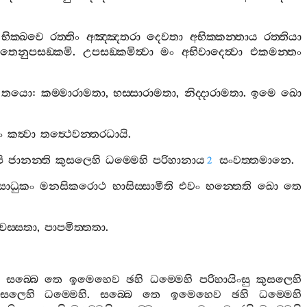
භික‍්ඛවෙ
රත‍්තිං
අඤ‍්ඤතරා
දෙවතා
අභික‍්කන‍්තාය
රත‍්තියා
තෙනුපසඞ‍්කමි
.
උපසඞ‍්කමිත්‍වා
මං
අභිවාදෙත්‍වා
එකමන‍්තං
තයො
:
කම‍්මාරාමතා
,
භස‍්සාරාමතා
,
නිද‍්දාරාමතා
.
ඉමෙ
ඛො
ං
කත්‍වා
තත්‍ථෙවන‍්තරධායි
.
ි
ජානන‍්ති
කුසලෙහි
ධම‍්මෙහි
පරිහානාය
සංවත‍්තමානෙ
.
2
සාධුකං
මනසිකරොථ
භාසිස‍්සාමීති
එවං
භන‍්තෙති
ඛො
තෙ
ස‍්සතා
,
පාපමිත‍්තතා
.
,
සබ‍්බෙ
තෙ
ඉමෙහෙව
ඡහි
ධම‍්මෙහි
පරිහායිංසු
කුසලෙහි
ුසලෙහි
ධම‍්මෙහි
.
සබ‍්බෙ
තෙ
ඉමෙහෙව
ඡහි
ධම‍්මෙහි