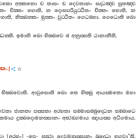
ාවකො
අත‍්තනො
ච
තාසං
ච
දෙවතානං
සද‍්ධඤ‍්ච
සුතඤ‍්ච
ිතං
චිත‍්තං
හොති
,
න
දොසපරියුට‍්ඨිතං
චිත‍්තං
හොති
,
න
හොති
,
නික‍්ඛන‍්තං
මුත‍්තං
වුට‍්ඨිතං
ගෙධම‍්හා
.
ගෙධොති
ඛො
්ඣන‍්ති
.
ඉමානි
ඛො
භික‍්ඛවෙ
ඡ
අනුස‍්සති
ඨානානීති
,
‍්තං
]
භික‍්ඛවොති
.
ආවුසොති
ඛො
තෙ
භික‍්ඛූ
ආයස‍්මතො
මහා
ගවතා
ජානතා
පස‍්සතා
අරහතා
සම‍්මාසම‍්බුද‍්ධෙන
සම‍්බාධෙ
්කමාය
දුක‍්ඛදොමනස‍්සානං
අත්‍ථඞ‍්ගමාය
ඤායස‍්ස
අධිගමාය
.
වා
[
අරහං
] -
පෙ
-
සත්‍ථා
දෙවමනුස‍්සානං
බුද‍්ධො
භගවා
”
ති
,