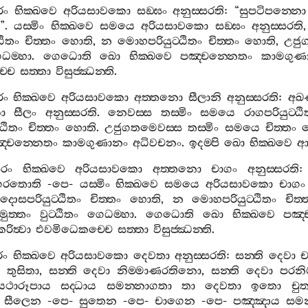
රං
භික‍්ඛවෙ
අරියසාවකො
සඞ‍්ඝං
අනුස‍්සරති
: “
සුපටිපන‍්නො
”.
යස‍්මිං
භික‍්ඛවෙ
සමයෙ
අරියසාවකො
සඞ‍්ඝං
අනුස‍්සරති
ඨිතං
චිත‍්තං
හොති
,
න
මොහපරියුට‍්ඨිතං
චිත‍්තං
හොති
,
උජු
ධම‍්හා
.
ගෙධොති
ඛො
භික‍්ඛවෙ
පඤ‍්චන‍්නෙතං
කාමගුණ
්චෙ
සත‍්තා
විසුජ‍්ඣන‍්ති
.
රං
භික‍්ඛවෙ
අරියසාවකො
අත‍්තනො
සීලානි
අනුස‍්සරති
:
අඛණ
ො
සීලං
අනුස‍්සරති
.
නෙවස‍්ස
තස‍්මිං
සමයෙ
රාගපරියුට‍්ඨ
්ඨිතං
චිත‍්තං
හොති
.
උජුගතමෙවස‍්ස
තස‍්මිං
සමයෙ
චිත‍්තං
‍්චන‍්නෙතං
කාමගුණානං
අධිවචනං
.
ඉදම‍්පි
ඛො
භික‍්ඛවෙ
ආ
රං
භික‍්ඛවෙ
අරියසාවකො
අත‍්තනො
චාගං
අනුස‍්සරති
:
ගරතොති
-
පෙ
-
යස‍්මිං
භික‍්ඛවෙ
සමයෙ
අරියසාවකො
චාගං
දොසපරියුට‍්ඨිතං
චිත‍්තං
හොති
,
න
මොහපරියුට‍්ඨිතං
චිත‍්
මුත‍්තං
වුට‍්ඨිතං
ගෙධම‍්හා
.
ගෙධොති
ඛො
භික‍්ඛවෙ
පඤ‍්
කරිත්‍වා
එවමිධෙකච‍්චෙ
සත‍්තා
විසුජ‍්ඣන‍්ති
.
රං
භික‍්ඛවෙ
අරියසාවකො
දෙවතා
අනුස‍්සරති
:
සන‍්ති
දෙවා
ච
තුසිතා
,
සන‍්ති
දෙවා
නිම‍්මාණරතිනො
,
සන‍්ති
දෙවා
පරනි
යථාරූපාය
සද‍්ධාය
සමන‍්නාගතා
තා
දෙවතා
ඉතො
චුත
සීලෙන
-
පෙ
-
සුතෙන
-
පෙ
-
චාගෙන
-
පෙ
-
පඤ‍්ඤාය
සමන