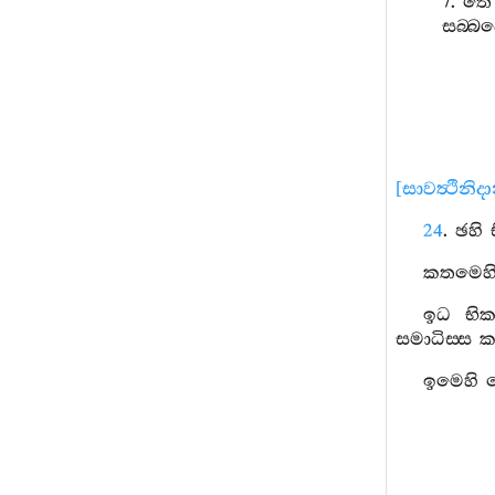
7.
තෙ
සබ‍්බ
[
සාවත්‍ථිනිද
24
.
ඡහි
කතමෙහ
ඉධ
භික
සමාධිස‍්ස
ක
ඉමෙහි