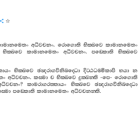
කාමානමෙතං
අධිවචනං
.
රොගොති
භික‍්ඛවෙ
කාමානමෙතං
භික‍්ඛවෙ
කාමානමෙතං
අධිවචනං
.
පඞ‍්කොති
භික‍්ඛවෙ
තායං
භික‍්ඛවෙ
ඡන්‍දරාගවිනිබද‍්ධො
දිට‍්ඨධම‍්මිකාපි
භයා
න
තං
අධිවචනං
.
කස‍්මා
ච
භික‍්ඛවෙ
දුක‍්ඛන‍්ති
-
පෙ
-
රොගොති
අධිවචනං
?
කාමරාගරත‍්තායං
භික‍්ඛවෙ
ඡන්‍දරාගවිනිබද‍්ධො
ස‍්මා
පඞ‍්කොති
කාමානමෙතං
අධිවචනන‍්ති
.