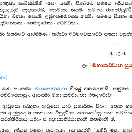
පඤ‍්ඤා
සංවිජ‍්ජතීති
-
පෙ
-
යස‍්මිං
භික‍්ඛවෙ
සමයෙ
අරියස
ඤ‍්ඤඤ‍්ච
අනුස‍්සරති
,
නෙවස‍්ස
තස‍්මිං
සමයෙ
රාගපරියුට‍්ඨ
්ඨිතං
චිත‍්තං
හොති
,
උජුගතමෙවස‍්ස
තස‍්මිං
සමයෙ
චිත‍්තං
‍්චන‍්තෙනං
කාමගුණානං
අධිවචනං
.
ඛො
භික‍්ඛවෙ
ආරම‍්මණං
කරිත්‍වා
එවමිධෙකච‍්චෙ
සත‍්තා
විසුජ‍
58
6. 1. 3. 6.
[
මහාකච‍්චාන
සුත
ානං
]
ඛො
ආයස‍්මා
මහාකච‍්චානො
භික‍්ඛු
ආමන‍්තෙසි
,
ආවුසො
පච‍්චස‍්සොසුං
.
ආයස‍්මා
මහා
කච‍්චානො
එතදවොච
:
ආවුසො
අබ‍්භුතං
ආවුසො
යාව
සුභාසිතං
චිදං
තෙන
භ
1
මො
අනුබුද‍්ධො
සත‍්තානං
විසුද‍්ධියා
සොකපරිද‍්දවානං
සමතික‍
සච‍්ඡිකිරියාය
යදිදං
ඡ
අනුස‍්සතිට‍්ඨානානි
කතමානි
ඡ
.
වුසො
අරියසාවකො
තථාගතං
අනුස‍්සරති
“
ඉතිපි
සො
භග