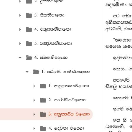
2. දුකනිපාතො
පදක‍්ඛිණං
ක
3. තිකනිපාතො
අථ
ඛො
අභික‍්කන‍්ත
අට‍්ඨාසි
,
එක
4. චතුක‍්කනිපාතො
”
තයොම
5. පඤ‍්චකනිපාතො
භන‍්තෙ
තය
ඉදමවො
6. ඡක‍්කනිපාතො
තෙසං
1. පඨමො පණ‍්ණාසකො
අපරෙපි
1. ආහුනෙය්‍යවග‍්ගො
භික‍්ඛු
භගව
කතමෙ
2. සාරාණීයවග‍්ගො
ඉමෙ
ඛ
3. අනුත‍්තරිය වග‍්ගො
යෙ
හි
ධම‍්මෙහි
.
4. දෙවතා වග‍්ගො