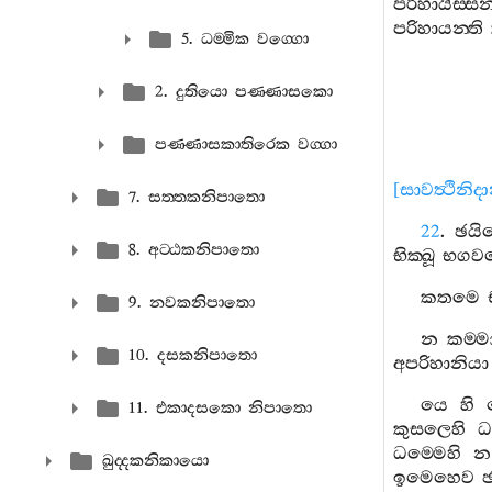
පරිහායිස‍්සන‍
පරිහායන‍්ති
5. ධම‍්මික වග‍්ගො
2. දුතියො පණ‍්ණාසකො
පණ‍්ණාසකාතිරෙක වග‍්ගා
[
සාවත්‍ථිනිද
7. සත‍්තකනිපාතො
22
.
ඡයි
8. අට‍්ඨකනිපාතො
භික‍්ඛූ
භගව
කතමෙ
9. නවකනිපාතො
න
කම‍්
10. දසකනිපාතො
අපරිහානියා
යෙ
හි
11. එකාදසකො නිපාතො
කුසලෙහි
ධ
ධම‍්මෙහි
න
ඛුද‍්දකනිකායො
ඉමෙහෙව
ඡ