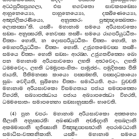
අට‍්ඨපුරිසපුග‍්ගලා
,
එස
භගවතො
සාවකසඞ‍්ඝො
ආහුනෙය්‍යො
,
පාහුනෙය්‍යො
,
දක‍්ඛිණෙය්‍යො
,
අඤ‍්ජලිකරණීයො
,
අනුත‍්තරං
පුඤ‍්ඤක‍්ඛෙත‍්තං
ලොකස‍්සා
”
ති
.
යස‍්මිං
මහානාම
සමයෙ
අරියසාවකො
සඞ‍්ඝං
අනුස‍්සරති
,
නෙවස‍්ස
තස‍්මිං
සමයෙ
රාගපරියුට‍්ඨිතං
චිත‍්තං
හොති
,
න
දොසපරියුට‍්ඨිතං
චිත‍්තං
හොති
,
න
මොහපරියුට‍්ඨිතං
චිත‍්තං
හොති
.
උජුගතමෙවස‍්ස
තස‍්මිං
සමයෙ
චිත‍්තං
හොති
සඞ‍්ඝං
ආරබ‍්භ
.
උජුගතචිත‍්තො
ඛො
පන
මහානාම
අරියසාවකො
ලභති
අත්‍ථවෙදං
,
ලභති
ධම‍්මවෙදං
,
ලභති
ධම‍්මූපසංහිතං
පාමුජ‍්ජං
.
පමුදිතස‍්ස
පීති
ජායති
,
පීතිමනස‍්ස
කායො
පස‍්සම‍්භති
,
පස‍්සද‍්ධකායො
සුඛං
වෙදියති
,
සුඛිනො
චිත‍්තං
සමාධියති
.
අයං
වුච‍්චති
මහානාම
අරියසාවකො
විසමගතාය
පජාය
සමප‍්පත‍්තො
විහරති
,
සබ්‍යාපජ‍්ඣාය
පජාය
අබ්‍යාපජ‍්ඣො
විහරති
,
ධම‍්මසොතං
සමාපන‍්නො
සඞ‍්ඝානුස‍්සතිං
භාවෙති
.
(4)
පුන
චපරං
මහානාම
අරියසාවකො
අත‍්තනො
සීලානි
අනුස‍්සරති
:
අඛණ‍්ඩානි
අච‍්ඡිද‍්දානි
අසබලානි
අකම‍්මාසානි
භුජිස‍්සානි
විඤ‍්ඤුප‍්පසත්‍ථානි
අපරාමට‍්ඨානි
සමාධිසංවත‍්තනිකානි
.
යස‍්මිං
මහානාම
සමයෙ