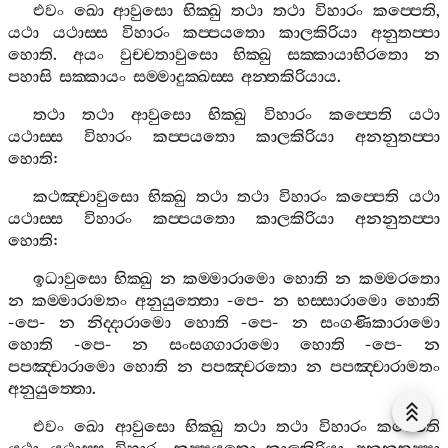
එවං
ඛො
ආවුසො
භික‍්ඛු
තථා
තථා
විහාරං
කප‍්පෙති
,
යථා
යථාස‍්ස
විහාරං
කප‍්පයතො
කාලකිරියා
අනුතප‍්පා
හොති
.
අයං
වුච‍්චතාවුසො
භික‍්ඛු
සක‍්කායාභිරතො
න
පහාසි
සක‍්කායං
සම‍්මාදුක‍්ඛස‍්ස
අන‍්තකිරියාය
.
තථා
තථා
ආවුසො
භික‍්ඛු
විහාරං
කප‍්පෙති
යථා
යථාස‍්ස
විහාරං
කප‍්පයතො
කාලකිරියා
අනනුතප‍්පා
හොති
:
කථඤ‍්චාවුසො
භික‍්ඛු
තථා
තථා
විහාරං
කප‍්පෙති
යථා
යථාස‍්ස
විහාරං
කප‍්පයතො
කාලකිරියා
අනනුතප‍්පා
හොති
:
ඉධාවුසො
භික‍්ඛු
න
කම‍්මාරාමො
හොති
න
කම‍්මරතො
න
කම‍්මාරාමතං
අනුයුත‍්තො
-
පෙ
-
න
භස‍්සාරාමො
හොති
-
පෙ
-
න
නිද‍්දාරාමො
හොති
-
පෙ
-
න
සංගණිකාරාමො
හොති
-
පෙ
-
න
සංසග‍්ගාරාමො
හොති
-
පෙ
-
න
පපඤ‍්චාරාමො
හොති
න
පපඤ‍්චරතො
න
පපඤ‍්චාරාමතං
අනුයුත‍්තො
.
එවං
ඛො
ආවුසො
භික‍්ඛු
තථා
තථා
විහාරං
කප‍්පෙති