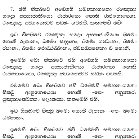
7
.
ඡහි
භික‍්ඛවෙ
අඞ‍්ගෙහි
සමන‍්නාගතො
රඤ‍්ඤො
භද්‍රො
අස‍්සාජානීයො
රාජාරහො
හොති
රාජභොග‍්ගො
,
රඤ‍්ඤො
අඞ‍්ගන‍්ත්‍වෙව
සඞ‍්ඛං
ගච‍්ඡති
.
කතමෙහි
ඡහි
:
ඉධ
භික‍්ඛවෙ
රඤ‍්ඤො
භද්‍රො
අස‍්සාජානීයො
ඛමො
හොති
රූපානං
,
ඛමො
සද‍්දානං
,
ඛමො
ගන්‍ධානං
,
ඛමො
රසානං
,
ඛමො
ඵොට‍්ඨබ‍්බානං
,
ජවසම‍්පන‍්නො
ච
හොති
.
ඉමෙහි
ඛො
භික‍්ඛවෙ
ඡහි
අඞ‍්ගෙහි
සමන‍්නාගතො
රඤ‍්ඤො
භද්‍රො
අස‍්සාජානීයො
රාජාරහො
හොති
රාජභොග‍්ගො
,
රඤ‍්ඤො
අඞ‍්ගන‍්ත්‍වෙව
සඞ‍්ඛං
ගච‍්ඡති
.
එවමෙව
ඛො
භික‍්ඛවෙ
ඡහි
ධම‍්මෙහි
සමන‍්නාගතො
භික‍්ඛු
ආහුනෙය්‍යො
හොති
-
පෙ
-
අනුත‍්තරං
පුඤ‍්ඤක‍්ඛෙත‍්තං
ලොකස‍්ස
.
කතමෙහි
ඡහි
.
ඉධ
භික‍්ඛවෙ
භික‍්ඛු
ඛමො
හොති
රූපානං
-
පෙ
-
ඛමො
ධම‍්මානං
.
ඉමෙහි
ඛො
භික‍්ඛවෙ
ඡහි
ධම‍්මෙහි
සමන‍්නාගතො
භික‍්ඛු
ආහුනෙය්‍යො
හොති
-
පෙ
-
අනුත‍්තරං