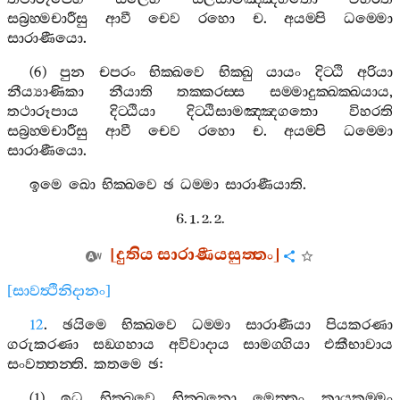
සබ්‍රහ‍්මචාරීසු
ආවී
චෙව
රහො
ච
.
අයම‍්පි
ධම‍්මො
සාරාණීයො
.
(6)
පුන
චපරං
භික‍්ඛවෙ
භික‍්ඛු
යායං
දිට‍්ඨි
අරියා
නීය්‍යාණිකා
නීයාති
තක‍්කරස‍්ස
සම‍්මාදුක‍්ඛක‍්ඛයාය
,
තථාරූපාය
දිට‍්ඨියා
දිට‍්ඨිසාමඤ‍්ඤගතො
විහරති
සබ්‍රහ‍්මචාරීසු
ආවී
චෙව
රහො
ච
.
අයම‍්පි
ධම‍්මො
සාරාණීයො
.
ඉමෙ
ඛො
භික‍්ඛවෙ
ඡ
ධම‍්මා
සාරාණීයාති
.
6. 1. 2. 2.
[
දුතිය
සාරාණීයසුත‍්තං
]
[
සාවත්‍ථිනිදානං
]
12
.
ඡයිමෙ
භික‍්ඛවෙ
ධම‍්මා
සාරාණීයා
පියකරණා
ගරුකරණා
සඞ‍්ගහාය
අවිවාදාය
සාමග‍්ගියා
එකීභාවාය
සංවත‍්තන‍්ති
.
කතමෙ
ඡ
:
(1)
ඉධ
භික‍්ඛවෙ
භික‍්ඛුනො
මෙත‍්තං
කායකම‍්මං