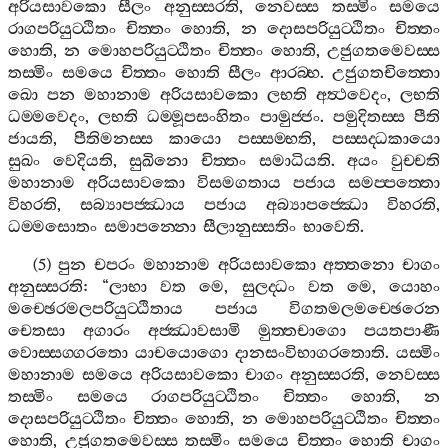
අරියසාවකො
සීලං
අනුස‍්සරති
,
නෙවස‍්ස
තස‍්මිං
සමයෙ
රාගපරියුට‍්ඨිතං
චිත‍්තං
හොති
,
න
දොසපරියුට‍්ඨිතං
චිත‍්තං
හොති
,
න
මොහපරියුට‍්ඨිතං
චිත‍්තං
හොති
,
උජුගතමෙවස‍්ස
තස‍්මිං
සමයෙ
චිත‍්තං
හොති
සීලං
ආරබ‍්භ
.
උජුගතචිත‍්තො
ඛො
පන
මහානාම
අරියසාවකො
ලභති
අත්‍ථවෙදං
,
ලභති
ධම‍්මවෙදං
,
ලභති
ධම‍්මූපසංහිතං
පාමුජ‍්ජං
.
පමුදිතස‍්ස
පීති
ජායති
,
පීතිමනස‍්ස
කායො
පස‍්සම‍්භති
,
පස‍්සද‍්ධකායො
සුඛං
වෙදියති
,
සුඛිනො
චිත‍්තං
සමාධියති
.
අයං
වුච‍්චති
මහානාම
අරියසාවකො
විසමගතාය
පජාය
සමප‍්පත‍්තො
විහරති
,
සබ්‍යාපජ‍්ඣාය
පජාය
අබ්‍යාපජ‍්ඣො
විහරති
,
ධම‍්මසොතං
සමාපන‍්නො
සීලානුස‍්සතිං
භාවෙති
.
(5)
පුන
චපරං
මහානාම
අරියසාවකො
අත‍්තනො
චාගං
අනුස‍්සරති
: “
ලාභා
වත
මෙ
,
සුලද‍්ධං
වත
මෙ
,
යොහං
මච‍්ඡෙරමලපරියුට‍්ඨිතාය
පජාය
විගතමලමච‍්ඡෙරෙන
චෙතසා
අගාරං
අජ‍්ඣාවසාමි
මුත‍්තචාගො
පයතපාණී
වොස‍්සග‍්ගරතො
යාචයොගො
දානසංවිභාගරතොති
.
යස‍්මිං
මහානාම
සමයෙ
අරියසාවකො
චාගං
අනුස‍්සරති
,
නෙවස‍්ස
තස‍්මිං
සමයෙ
රාගපරියුට‍්ඨිතං
චිත‍්තං
හොති
,
න
දොසපරියුට‍්ඨිතං
චිත‍්තං
හොති
,
න
මොහපරියුට‍්ඨිතං
චිත‍්තං
හොති
,
උජුගතමෙවස‍්ස
තස‍්මිං
සමයෙ
චිත‍්තං
හොති
චාගං