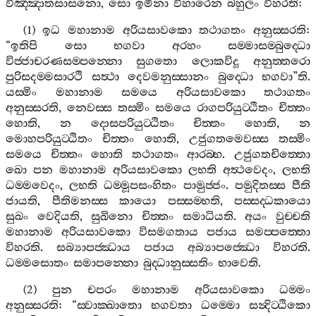
විඤ‍්ඤාතසාසනො
,
සො
ඉමිනා
විහාරෙන
බහුලං
විහරති
:
(1)
ඉධ
මහානාම
අරියසාවකො
තථාගතං
අනුස‍්සරති
:
“
ඉතිපි
සො
භගවා
අරහං
සම‍්මාසම‍්බුද‍්ධො
විජ‍්ජාචරණසම‍්පන‍්නො
සුගතො
ලොකවිදූ
අනුත‍්තරො
පුරිසදම‍්මසාරථි
සත්‍ථා
දෙවමනුස‍්සානං
බුද‍්ධො
භගවා
”
ති
.
යස‍්මිං
මහානාම
සමයෙ
අරියසාවකො
තථාගතං
අනුස‍්සරති
,
නෙවස‍්ස
තස‍්මිං
සමයෙ
රාගපරියුට‍්ඨිතං
චිත‍්තං
හොති
,
න
දොසපරියුට‍්ඨිතං
චිත‍්තං
හොති
,
න
මොහපරියුට‍්ඨිතං
චිත‍්තං
හොති
,
උජුගතමෙවස‍්ස
තස‍්මිං
සමයෙ
චිත‍්තං
හොති
තථාගතං
ආරබ‍්භ
.
උජුගතචිත‍්තො
ඛො
පන
මහානාම
අරියසාවකො
ලභති
අත්‍ථවෙදං
,
ලභති
ධම‍්මවෙදං
,
ලභති
ධම‍්මූපසංහිතං
පාමුජ‍්ජං
.
පමුදිතස‍්ස
පීති
ජායති
,
පීතිමනස‍්ස
කායො
පස‍්සම‍්භති
,
පස‍්සද‍්ධකායො
සුඛං
වෙදියති
,
සුඛිනො
චිත‍්තං
සමාධියති
.
අයං
වුච‍්චති
මහානාම
අරියසාවකො
විසමගතාය
පජාය
සමප‍්පත‍්තො
විහරති
.
සබ්‍යාපජ‍්ඣාය
පජාය
අබ්‍යාපජ‍්ඣො
විහරති
.
ධම‍්මසොතං
සමාපන‍්නො
බුද‍්ධානුස‍්සතිං
භාවෙති
.
(2)
පුන
චපරං
මහානාම
අරියසාවකො
ධම‍්මං
අනුස‍්සරති
: “
ස‍්වාක‍්ඛාතො
භගවතා
ධම‍්මො
සන්‍දිට‍්ඨිකො