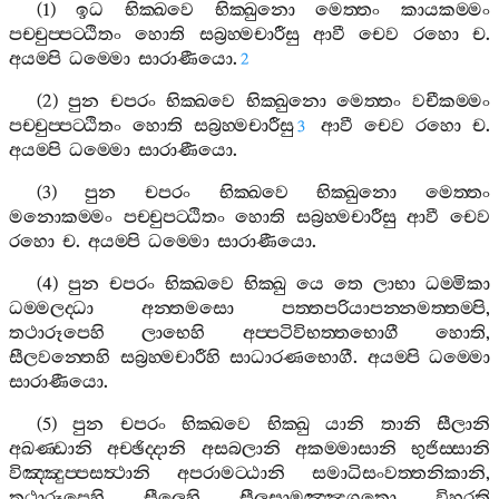
(1)
ඉධ
භික‍්ඛවෙ
භික‍්ඛුනො
මෙත‍්තං
කායකම‍්මං
පච‍්චුප‍්පට‍්ඨිතං
හොති
සබ්‍රහ‍්මචාරීසු
ආවී
චෙව
රහො
ච
.
අයම‍්පි
ධම‍්මො
සාරාණීයො
.
2
(2)
පුන
චපරං
භික‍්ඛවෙ
භික‍්ඛුනො
මෙත‍්තං
වචීකම‍්මං
පච‍්චුප‍්පට‍්ඨිතං
හොති
සබ්‍රහ‍්මචාරීසු
ආවී
චෙව
රහො
ච
.
3
අයම‍්පි
ධම‍්මො
සාරාණීයො
.
(3)
පුන
චපරං
භික‍්ඛවෙ
භික‍්ඛුනො
මෙත‍්තං
මනොකම‍්මං
පච‍්චුපට‍්ඨිතං
හොති
සබ්‍රහ‍්මචාරීසු
ආවී
චෙව
රහො
ච
.
අයම‍්පි
ධම‍්මො
සාරාණීයො
.
(4)
පුන
චපරං
භික‍්ඛවෙ
භික‍්ඛු
යෙ
තෙ
ලාභා
ධම‍්මිකා
ධම‍්මලද‍්ධා
අන‍්තමසො
පත‍්තපරියාපන‍්නමත‍්තම‍්පි
,
තථාරූපෙහි
ලාභෙහි
අප‍්පටිවිභත‍්තභොගී
හොති
,
සීලවන‍්තෙහි
සබ්‍රහ‍්මචාරීහි
සාධාරණභොගී
.
අයම‍්පි
ධම‍්මො
සාරාණීයො
.
(5)
පුන
චපරං
භික‍්ඛවෙ
භික‍්ඛු
යානි
තානි
සීලානි
අඛණ‍්ඩානි
අච‍්ඡිද‍්දානි
අසබලානි
අකම‍්මාසානි
භුජිස‍්සානි
විඤ‍්ඤුප‍්පසත්‍ථානි
අපරාමට‍්ඨානි
සමාධිසංවත‍්තනිකානි
,
තථාරූපෙහි
සීලෙහි
සීලසාමඤ‍්ඤගතො
විහරති