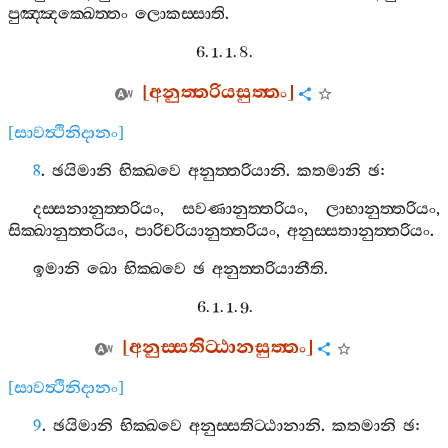
පුඤ‍්ඤක‍්ඛෙත‍්තං
ලොකස‍්සාති
.
6. 1. 1. 8.
[
අනුත‍්තරියසුත‍්තං
]
[
සාවත්‍ථිනිදානං
]
8
.
ඡයිමානි
භික‍්ඛවෙ
අනුත‍්තරියානි
.
කතමානි
ඡ
:
දස‍්සනානුත‍්තරියං
,
සවණානුත‍්තරියං
,
ලාභානුත‍්තරියං
,
සික‍්ඛානුත‍්තරියං
,
පාරිචරියානුත‍්තරියං
,
අනුස‍්සතානුත‍්තරියං
.
ඉමානි
ඛො
භික‍්ඛවෙ
ඡ
අනුත‍්තරියානීති
.
6. 1. 1. 9.
[
අනුස‍්සතිට‍්ඨානසුත‍්තං
]
[
සාවත්‍ථිනිදානං
]
9
.
ඡයිමානි
භික‍්ඛවෙ
අනුස‍්සතිට‍්ඨානානි
.
කතමානි
ඡ
: