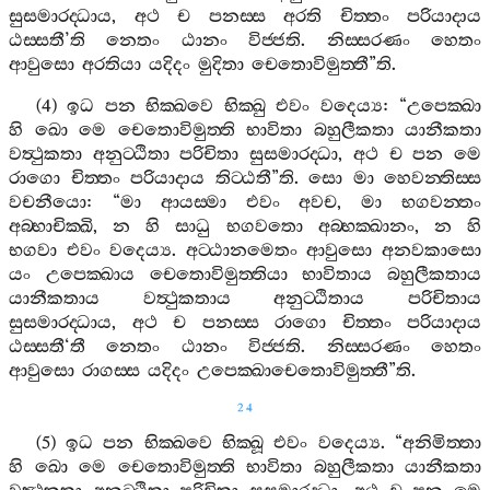
සුසමාරද‍්ධාය
,
අථ
ච
පනස‍්ස
අරති
චිත‍්තං
පරියාදාය
ඨස‍්සතී
’
ති
නෙතං
ඨානං
විජ‍්ජති
.
නිස‍්සරණං
හෙතං
ආවුසො
අරතියා
යදිදං
මුදිතා
චෙතොවිමුත‍්තී
”
ති
.
(4)
ඉධ
පන
භික‍්ඛවෙ
භික‍්ඛු
එවං
වදෙය්‍ය
: “
උපෙක‍්ඛා
හි
ඛො
මෙ
චෙතොවිමුත‍්ති
භාවිතා
බහුලීකතා
යානීකතා
වත්‍ථුකතා
අනුට‍්ඨිතා
පරිචිතා
සුසමාරද‍්ධා
,
අථ
ච
පන
මෙ
රාගො
චිත‍්තං
පරියාදාය
තිට‍්ඨතී
”
ති
.
සො
මා
හෙවන‍්තිස‍්ස
වචනීයො
: “
මා
ආයස‍්මා
එවං
අවච
,
මා
භගවන‍්තං
අබ‍්භාචික‍්ඛි
,
න
හි
සාධු
භගවතො
අබ‍්භක‍්ඛානං
,
න
හි
භගවා
එවං
වදෙය්‍ය
.
අට‍්ඨානමෙතං
ආවුසො
අනවකාසො
යං
උපෙක‍්ඛාය
චෙතොවිමුත‍්තියා
භාවිතාය
බහුලීකතාය
යානීකතාය
වත්‍ථුකතාය
අනුට‍්ඨිතාය
පරිචිතාය
සුසමාරද‍්ධාය
,
අථ
ච
පනස‍්ස
රාගො
චිත‍්තං
පරියාදාය
ඨස‍්සතී
‘
තී
නෙතං
ඨානං
විජ‍්ජති
.
නිස‍්සරණං
හෙතං
ආවුසො
රාගස‍්ස
යදිදං
උපෙක‍්ඛාචෙතොවිමුත‍්තී
”
ති
.
24
(5)
ඉධ
පන
භික‍්ඛවෙ
භික‍්ඛූ
එවං
වදෙය්‍ය
. “
අනිමිත‍්තා
හි
ඛො
මෙ
චෙතොවිමුත‍්ති
භාවිතා
බහුලීකතා
යානීකතා