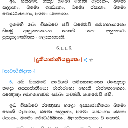
ඉධ
භික‍්ඛවෙ
භික‍්ඛු
ඛමො
හොති
රූපානං
,
ඛමො
සද‍්දානං
,
ඛමො
ගන්‍ධානං
,
ඛමො
රසානං
,
ඛමො
ඵොට‍්ඨබ‍්බානං
,
ඛමො
ධම‍්මානං
.
ඉමෙහි
ඛො
භික‍්ඛවෙ
ඡහි
ධම‍්මෙහි
සමන‍්නාගතො
භික‍්ඛු
ආහුනෙය්‍යො
හොති
-
පෙ
-
අනුත‍්තරං
පුඤ‍්ඤක‍්ඛෙත‍්තං
ලොකස‍්සාති
.
6. 1. 1. 6.
[
දුතියාජානීයසුත‍්තං
]
[
සාවත්‍ථිනිදානං
]
6
.
ඡහි
භික‍්ඛවෙ
අඞ‍්ගෙහි
සමන‍්නාගතො
රඤ‍්ඤො
භද්‍රො
අස‍්සාජානීයො
රාජාරහො
හොති
රාජභොග‍්ගො
,
රඤ‍්ඤො
අඞ‍්ගන‍්ත්‍වෙව
සඞ‍්ඛං
ගච‍්ඡති
.
කතමෙහි
ඡහි
:
ඉධ
භික‍්ඛවෙ
රඤ‍්ඤො
භද්‍රො
අස‍්සාජානීයො
ඛමො
හොති
රූපානං
,
ඛමො
සද‍්දානං
,
ඛමො
ගන්‍ධානං
ඛමො
රසානං
,
ඛමො
ඵොට‍්ඨබ‍්බානං
,
බලසම‍්පන‍්නො
ච
හොති
.