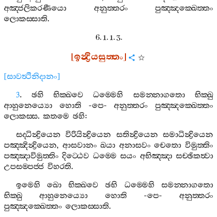
අඤ‍්ජලිකරණීයො
අනුත‍්තරං
පුඤ‍්ඤක‍්ඛෙත‍්තං
ලොකස‍්සාති
.
6. 1. 1. 3.
[
ඉන්‍ද්‍රියසුත‍්තං
]
[
සාවත්‍ථිනිදානං
]
3
.
ඡහි
භික‍්ඛවෙ
ධම‍්මෙහි
සමන‍්නාගතො
භික‍්ඛු
ආහුනෙය්‍යො
හොති
-
පෙ
-
අනුත‍්තරං
පුඤ‍්ඤක‍්ඛෙත‍්තං
ලොකස‍්ස
.
කතමෙ
ඡහි
:
සද‍්ධින්‍ද්‍රියෙන
විරියින්‍ද්‍රියෙන
සතින්‍ද්‍රියෙන
සමාධින්‍ද්‍රියෙන
පඤ‍්ඤින්‍ද්‍රියෙන
,
ආසවානං
ඛයා
අනාසවං
චෙතො
විමුත‍්තිං
පඤ‍්ඤාවිමුත‍්තිං
දිට‍්ඨෙව
ධම‍්මෙ
සයං
අභිඤ‍්ඤා
සච‍්ඡිකත්‍වා
උපසම‍්පජ‍්ජ
විහරති
.
ඉමෙහි
ඛො
භික‍්ඛවෙ
ඡභි
ධම‍්මෙහි
සමන‍්නාගතො
භික‍්ඛු
ආහුනෙය්‍යො
හොති
-
පෙ
-
අනුත‍්තරං
පුඤ‍්ඤක‍්ඛෙත‍්තං
ලොකස‍්සාති
.