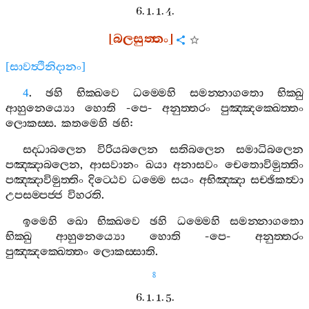
6. 1. 1. 4.
[
බලසුත‍්තං
]
[
සාවත්‍ථිනිදානං
]
4
.
ඡහි
භික‍්ඛවෙ
ධම‍්මෙහි
සමන‍්නාගතො
භික‍්ඛු
ආහුනෙය්‍යො
හොති
-
පෙ
-
අනුත‍්තරං
පුඤ‍්ඤක‍්ඛෙත‍්තං
ලොකස‍්ස
.
කතමෙහි
ඡභි
:
සද‍්ධාබලෙන
විරියබලෙන
සතිබලෙන
සමාධිබලෙන
පඤ‍්ඤාබලෙන
,
ආසවානං
ඛයා
අනාසවං
චෙතොවිමුත‍්තිං
පඤ‍්ඤාවිමුත‍්තිං
දිට‍්ඨෙව
ධම‍්මෙ
සයං
අභිඤ‍්ඤා
සච‍්ඡිකත්‍වා
උපසම‍්පජ‍්ජ
විහරති
.
ඉමෙහි
ඛො
භික‍්ඛවෙ
ඡහි
ධම‍්මෙහි
සමන‍්නාගතො
භික‍්ඛු
ආහුනෙය්‍යො
හොති
-
පෙ
-
අනුත‍්තරං
පුඤ‍්ඤක‍්ඛෙත‍්තං
ලොකස‍්සාති
.
8
6. 1. 1. 5.