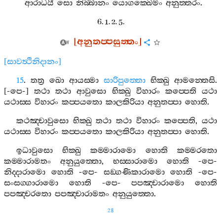
ආරාධයී
සො
නිබ‍්බානං
යොගක‍්ඛෙමං
අනුත‍්තරං
.
6. 1. 2. 5.
[
අනුතප‍්පසුත‍්තං
]
[
සාවත්‍ථිනිදානං
]
15
.
තත්‍ර
ඛො
ආයස‍්මා
සාරිපුත‍්තො
භික‍්ඛු
ආමන‍්තෙසි
.
[-
පෙ
-]
තථා
තථා
ආවුසො
භික‍්ඛු
විහාරං
කප‍්පෙති
යථා
යථාස‍්ස
විහාරං
කප‍්පයතො
කාලකිරියා
අනුතප‍්පා
හොති
.
කථඤ‍්චාවුසො
භික‍්ඛු
තථා
තථා
විහාරං
කප‍්පෙති
,
යථා
යථාස‍්ස
විහාරං
කප‍්පයතො
කාලකිරියා
අනුතප‍්පා
හොති
.
ඉධාවුසො
භික‍්ඛු
කම‍්මාරාමො
හොති
කම‍්මරතො
කම‍්මාරාමතං
අනුයුත‍්තො
,
භස‍්සාරාමො
හොති
-
පෙ
-
නිද‍්දාරාමො
හොති
-
පෙ
-
සඞ‍්ගණිකාරාමො
හොති
-
පෙ
-
සංසග‍්ගාරාමො
හොති
-
පෙ
-
පපඤ‍්චාරාමො
හොති
පපඤ‍්චරතො
පපඤ‍්චාරාමතං
අනුයුත‍්තො
.
28