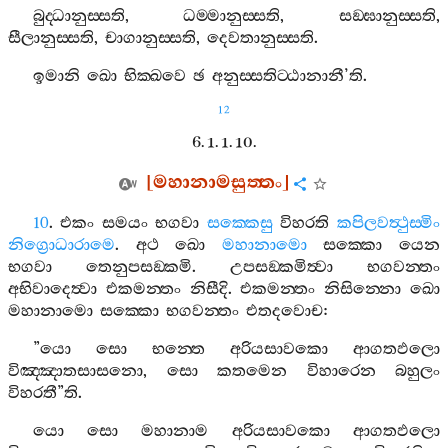
බුද‍්ධානුස‍්සති
,
ධම‍්මානුස‍්සති
,
සඞ‍්ඝානුස‍්සති
,
සීලානුස‍්සති
,
චාගානුස‍්සති
,
දෙවතානුස‍්සති
.
ඉමානි
ඛො
භික‍්ඛවෙ
ඡ
අනුස‍්සතිට‍්ඨානානී
’
ති
.
12
6. 1. 1. 10.
[
මහානාමසුත‍්තං
]
10
.
එකං
සමයං
භගවා
සක‍්කෙසු
විහරති
කපිලවත්‍ථුස‍්මිං
නිග්‍රොධාරාමෙ
.
අථ
ඛො
මහානාමො
සක‍්කො
යෙන
භගවා
තෙනුපසඞ‍්කමි
.
උපසඞ‍්කමිත්‍වා
භගවන‍්තං
අභිවාදෙත්‍වා
එකමන‍්තං
නිසීදි
.
එකමන‍්තං
නිසින‍්නො
ඛො
මහානාමො
සක‍්කො
භගවන‍්තං
එතදවොච
:
”
යො
සො
භන‍්තෙ
අරියසාවකො
ආගතඵලො
විඤ‍්ඤාතසාසනො
,
සො
කතමෙන
විහාරෙන
බහුලං
විහරතී
”
ති
.
යො
සො
මහානාම
අරියසාවකො
ආගතඵලො