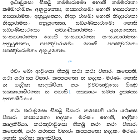
ඉධාවුසො
භික‍්ඛු
කම‍්මාරාමො
හොති
කම‍්මරතො
කම‍්මාරාමතං
අනුයුත‍්තො
,
භස‍්සාරාමො
හොති
භස‍්සරතො
භස‍්සාරාමතං
අනුයුත‍්තො
,
නිද‍්දා
රාමො
හොති
නිද‍්දාරතො
නිද‍්දාරාමතං
අනුයුත‍්තො
,
සඞ‍්ගණිකාරාමො
හොති
සඞ‍්ගණිකාරතො
සඞ‍්ගණිකාරාමතං
අනුයුත‍්තො
,
සංසග‍්ගාරාමො
හොති
සංසග‍්ගරතො
සංසග‍්ගාරාමතං
අනුයුත‍්තො
,
පපඤ‍්චාරාමො
හොති
පපඤ‍්චරතො
පපඤ‍්චාරාමතං
අනුයුත‍්තො
.
26
එවං
ඛො
ආවුසො
භික‍්ඛු
තථා
තථා
විහාරං
කප‍්පෙති
,
යථා
යථා
’
ස‍්ස
විහාරං
කප‍්පයතො
න
භද‍්දකං
මරණං
හොති
න
භද‍්දිකා
කාලකිරියා
.
අයං
වුච‍්චතාවුසො
භික‍්ඛු
සක‍්කායාභිරතො
න
පහාසි
සක‍්කායං
සම‍්මා
දුක‍්ඛස‍්ස
1
අන‍්තකිරියාය
.
තථා
තථාවුසො
භික‍්ඛු
විහාරං
කප‍්පෙති
යථා
යථාස‍්ස
විහාරං
කප‍්පයතො
භද‍්දකං
මරණං
හොති
,
භද‍්දිකා
කාලකිරියා
.
කථඤ‍්චාවුසො
භික‍්ඛු
තථා
තථා
විහාරං
කප‍්පෙති
,
යථා
යථාස‍්ස
විහාරං
කප‍්පයතො
භද‍්දකං
මරණං
හොති
භද‍්දිකා
කාලකිරියා
.