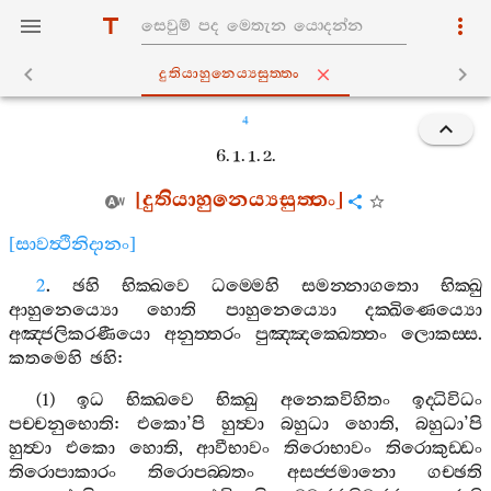
දුතියාහුනෙය්‍යසුත‍්තං
4
6. 1. 1. 2.
[
දුතියාහුනෙය්‍යසුත‍්තං
]
[
සාවත්‍ථිනිදානං
]
2
.
ඡහි
භික‍්ඛවෙ
ධම‍්මෙහි
සමන‍්නාගතො
භික‍්ඛු
ආහුනෙය්‍යො
හොති
පාහුනෙය්‍යො
දක‍්ඛිණෙය්‍යො
අඤ‍්ජලිකරණීයො
අනුත‍්තරං
පුඤ‍්ඤක‍්ඛෙත‍්තං
ලොකස‍්ස
.
කතමෙහි
ඡහි
:
(1)
ඉධ
භික‍්ඛවෙ
භික‍්ඛු
අනෙකවිහිතං
ඉද‍්ධිවිධං
පච‍්චනුභොති
:
එකො
’
පි
හුත්‍වා
බහුධා
හොති
,
බහුධා
’
පි
හුත්‍වා
එකො
හොති
,
ආවීභාවං
තිරොභාවං
තිරොකුඩ‍්ඩං
තිරොපාකාරං
තිරොපබ‍්බතං
අසජ‍්ජමානො
ගච‍්ඡති