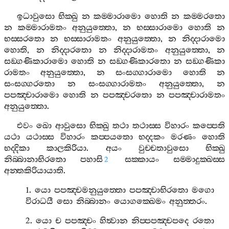
ඉධාවුසො
භික‍්ඛු
න
කම‍්මාරාමො
හොති
න
කම‍්මරතො
න
කම‍්මාරාමතං
අනුයුත‍්තො
,
න
භස‍්සාරාමො
හොති
න
භස‍්සරතො
න
භස‍්සාරාමතං
අනුයුත‍්තො
,
න
නිද‍්දාරාමො
හොති
,
න
නිද‍්දාරතො
න
නිද‍්දාරාමතං
අනුයුත‍්තො
,
න
සඞ‍්ගණිකාරාමො
හොති
න
සඞ‍්ගණිකාරතො
න
සඞ‍්ගණිකා
රාමතං
අනුයුත‍්තො
,
න
සංසග‍්ගාරාමො
හොති
න
සංසග‍්ගරතො
න
සංසග‍්ගාරාමතං
අනුයුත‍්තො
,
න
පපඤ‍්චාරාමො
හොති
න
පපඤ‍්චරතො
න
පපඤ‍්චාරාමතං
අනුයුත‍්තො
.
එවං
ඛො
ආවුසො
භික‍්ඛු
තථා
තථාස‍්ස
විහාරං
කප‍්පෙති
යථා
යථාස‍්ස
විහාරං
කප‍්පයතො
භද‍්දකං
මරණං
හොති
භද‍්දිකා
කාලකිරියා
.
අයං
වුච‍්චතාවුසො
භික‍්ඛු
නිබ‍්බානාභිරතො
පහාසි
සක‍්කායං
සම‍්මාදුක‍්ඛස‍්ස
2
අන‍්තකිරියායාති
.
1.
යො
පපඤ‍්චමනුයුත‍්තො
පපඤ‍්චාභිරතො
මගො
විරාධයී
සො
නිබ‍්බානං
යොගක‍්ඛෙමං
අනුත‍්තරං
.
2.
යො
ච
පපඤ‍්චං
හිත්‍වාන
නිප‍්පපඤ‍්චපදෙ
රතො