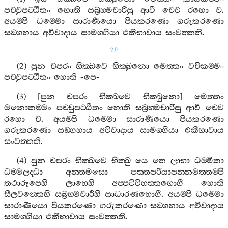
පච‍්චුපට‍්ඨිතං
හොති
සබ්‍රහ‍්මචාරිසු
ආවී
චෙව
රහො
ච
.
අයම‍්පි
ධම‍්මො
සාරාණීයො
පියකරණො
ගරුකරණො
සඞ‍්ගහාය
අවිවාදාය
සාමග‍්ගියා
එකීභාවාය
සංවත‍්තති
.
20
(2)
පුන
චපරං
භික‍්ඛවෙ
භික‍්ඛුනො
මෙත‍්තං
වචීකම‍්මං
පච‍්චුපට‍්ඨිතං
හොති
-
පෙ
-
(3) [
පුන
චපරං
භික‍්ඛවෙ
භික‍්ඛුනො
]
මෙත‍්තං
මනොකම‍්මං
පච‍්චුපට‍්ඨිතං
හොති
සබ්‍රහ‍්මචාරිසු
ආවී
චෙව
රහො
ච
.
අයම‍්පි
ධම‍්මො
සාරාණීයො
පියකරණො
ගරුකරණො
සඞ‍්ගහාය
අවිවාදාය
සාමග‍්ගියා
එකීභාවාය
සංවත‍්තති
.
(4)
පුන
චපරං
භික‍්ඛවෙ
භික‍්ඛු
යෙ
තෙ
ලාභා
ධම‍්මිකා
ධම‍්මලද‍්ධා
අන‍්තමසො
පත‍්තපරියාපන‍්නමත‍්තම‍්පි
තථාරූපෙහි
ලාභෙහි
අප‍්පටිවිභත‍්තභොගී
හොති
සීලවන‍්තෙහි
සබ්‍රහ‍්මචාරීහි
සාධාරණභොගී
.
අයම‍්පි
ධම‍්මො
සාරාණීයො
පියකරණො
ගරුකරණො
සඞ‍්ගහාය
අවිවාදාය
සාමග‍්ගියා
එකීභාවාය
සංවත‍්තති
.