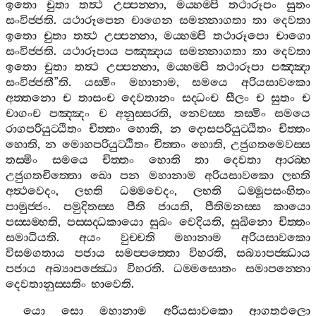
ඉතො
චුතා
තත්‍ථ
උප‍්පන‍්නා
,
මය‍්හම‍්පි
තථාරූපං
සුතං
සංවිජ‍්ජති
.
යථාරූපෙන
චාගෙන
සමන‍්නාගතා
තා
දෙවතා
ඉතො
චුතා
තත්‍ථ
උප‍්පන‍්නා
,
මය‍්හම‍්පි
තථාරූපො
චාගො
සංවිජ‍්ජති
.
යථාරූපාය
පඤ‍්ඤාය
සමන‍්නාගතා
තා
දෙවතා
ඉතො
චුතා
තත්‍ථ
උප‍්පන‍්නා
,
මය‍්හම‍්පි
තථාරූපා
පඤ‍්ඤා
සංවිජ‍්ජතී
”
ති
.
යස‍්මිං
මහානාම
,
සමයෙ
අරියසාවකො
අත‍්තනො
ච
තාසංච
දෙවතානං
සද‍්ධංච
සීලං
ච
සුතං
ච
චාගංච
පඤ‍්ඤං
ච
අනුස‍්සරති
,
නෙවස‍්ස
තස‍්මිං
සමයෙ
රාගපරියුට‍්ඨිතං
චිත‍්තං
හොති
,
න
දොසපරියුට‍්ඨිතං
චිත‍්තං
හොති
,
න
මොහපරියුට‍්ඨිතං
චිත‍්තං
හොති
,
උජුගතමෙවස‍්ස
තස‍්මිං
සමයෙ
චිත‍්තං
හොති
තා
දෙවතා
ආරබ‍්භ
උජුගතචිත‍්තො
ඛො
පන
මහානාම
අරියසාවකො
ලභති
අත්‍ථවෙදං
,
ලභති
ධම‍්මවෙදං
,
ලභති
ධම‍්මූපසංහිතං
පාමුජ‍්ජං
.
පමුදිතස‍්ස
පීති
ජායති
,
පීතිමනස‍්ස
කායො
පස‍්සම‍්භති
,
පස‍්සද‍්ධකායො
සුඛං
වෙදියති
,
සුඛිනො
චිත‍්තං
සමාධියති
.
අයං
වුච‍්චති
මහානාම
අරියසාවකො
විසමගතාය
පජාය
සමප‍්පත‍්තො
විහරති
,
සබ්‍යාපජ‍්ඣාය
පජාය
අබ්‍යාපජ‍්ඣො
විහරති
.
ධම‍්මසොතං
සමාපන‍්නො
දෙවතානුස‍්සතිං
භාවෙති
.
යො
සො
මහානාම
අරියසාවකො
ආගතඵලො