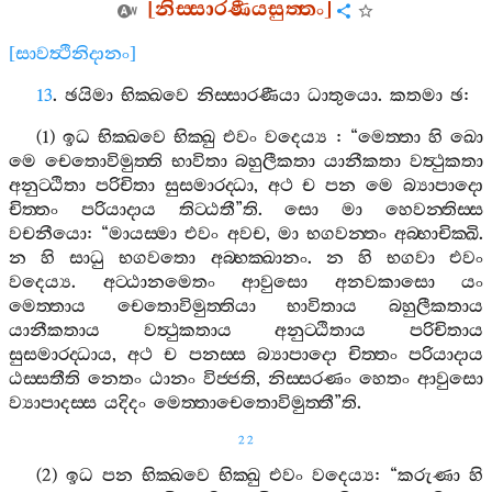
[
නිස‍්සාරණීයසුත‍්තං
]
[
සාවත්‍ථිනිදානං
]
13
.
ඡයිමා
භික‍්ඛවෙ
නිස‍්සාරණීයා
ධාතුයො
.
කතමා
ඡ
:
(1)
ඉධ
භික‍්ඛවෙ
භික‍්ඛු
එවං
වදෙය්‍ය
: “
මෙත‍්තා
හි
ඛො
මෙ
චෙතොවිමුත‍්ති
භාවිතා
බහුලීකතා
යානීකතා
වත්‍ථුකතා
අනුට‍්ඨිතා
පරිචිතා
සුසමාරද‍්ධා
,
අථ
ච
පන
මෙ
බ්‍යාපාදො
චිත‍්තං
පරියාදාය
තිට‍්ඨතී
”
ති
.
සො
මා
හෙවන‍්තිස‍්ස
වචනීයො
: “
මායස‍්මා
එවං
අවච
,
මා
භගවන‍්තං
අබ‍්භාචික‍්ඛි
.
න
හි
සාධු
භගවතො
අබ‍්භක‍්ඛානං
.
න
හි
භගවා
එවං
වදෙය්‍ය
.
අට‍්ඨානමෙතං
ආවුසො
අනවකාසො
යං
මෙත‍්තාය
චෙතොවිමුත‍්තියා
භාවිතාය
බහුලීකතාය
යානීකතාය
වත්‍ථුකතාය
අනුට‍්ඨිතාය
පරිචිතාය
සුසමාරද‍්ධාය
,
අථ
ච
පනස‍්ස
බ්‍යාපාදො
චිත‍්තං
පරියාදාය
ඨස‍්සතීති
නෙතං
ඨානං
විජ‍්ජති
,
නිස‍්සරණං
හෙතං
ආවුසො
ව්‍යාපාදස‍්ස
යදිදං
මෙත‍්තාචෙතොවිමුත‍්තී
”
ති
.
22
(2)
ඉධ
පන
භික‍්ඛවෙ
භික‍්ඛු
එවං
වදෙය්‍ය
: “
කරුණා
හි