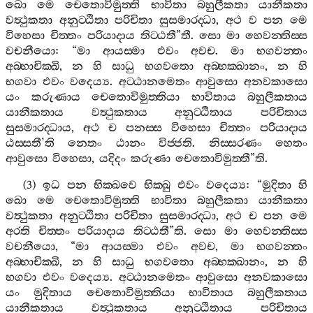
ඛො
මෙ
චෙතොවිමුත‍්ති
භාවිතා
බහුලීකතා
යානීකතා
වත්‍ථුකතා
අනුට‍්ඨිතා
පරිචිතා
සුසමාරද‍්ධා
,
අථ
ව
පන
මෙ
විහෙසා
චිත‍්තං
පරියාදාය
තිට‍්ඨතී
”
තී
.
සො
මා
හෙවන‍්තිස‍්ස
වචනීයො
: “
මා
ආයස‍්මා
එවං
අවච
.
මා
භගවන‍්තං
අබ‍්භාචික‍්ඛි
,
න
හි
සාධු
භගවතො
අබ‍්භක‍්ඛානං
,
න
හි
භගවා
එවං
වදෙය්‍ය
.
අට‍්ඨානමෙතං
ආවුසො
අනවකාසො
යං
කරුණාය
චෙතොවිමුත‍්තියා
භාවිතාය
බහුලීකතාය
යානීකතාය
වත්‍ථුකතාය
අනුට‍්ඨිතාය
පරිචිතාය
සුසමාරද‍්ධාය
,
අථ
ච
පනස‍්ස
විහෙසා
චිත‍්තං
පරියාදාය
ඨස‍්සතී
’
ති
නෙතං
ඨානං
විජ‍්ජති
.
නිස‍්සරණං
හෙතං
ආවුසො
විහෙසා
,
යදිදං
කරුණා
චෙතොවිමුත‍්තී
”
ති
.
(3)
ඉධ
පන
භික‍්ඛවෙ
භික‍්ඛු
එවං
වදෙය්‍ය
: “
මුදිතා
හි
ඛො
මෙ
චෙතොවිමුත‍්ති
භාවිතා
බහුලීකතා
යානීකතා
වත්‍ථුකතා
අනුට‍්ඨිතා
පරිචිතා
සුසමාරද‍්ධා
,
අථ
ච
පන
මෙ
අරති
චිත‍්තං
පරියාදාය
තිට‍්ඨතී
”
ති
.
සො
මා
හෙවන‍්තිස‍්ස
වචනීයො
, “
මා
ආයස‍්මා
එවං
අවච
,
මා
භගවන‍්තං
අබ‍්භාචික‍්ඛි
,
න
හි
සාධු
භගවතො
අබ‍්භක‍්ඛානං
,
න
හි
භගවා
එවං
වදෙය්‍ය
.
අට‍්ඨානමෙතං
ආවුසො
අනවකාසො
යං
මුදිතාය
චෙතොවිමුත‍්තියා
භාවිතාය
බහුලීකතාය
යානීකතාය
වත්‍ථුකතාය
අනුට‍්ඨිතාය
පරිචිතාය