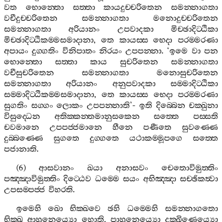
වත
භොන‍්තො
සත‍්තා
කායදුච‍්චරිතෙන
සමන‍්නාගතා
වචීදුච‍්චරිතෙන
සමන‍්නාගතා
මනොදුච‍්චරිතෙන
සමන‍්නාගතා
අරියානං
උපවාදකා
මිච‍්ඡාදිට‍්ඨිකා
මිච‍්ඡාදිට‍්ඨිකම‍්මසමාදානා
,
තෙ
කායස‍්ස
භෙදා
පරම‍්මරණා
අපායං
දුග‍්ගතිං
විනිපාතං
නිරයං
උපපන‍්නා
. ‘
ඉමෙ
වා
පන
භොන‍්තො
සත‍්තා
කාය
සුචරිතෙන
සමන‍්නාගතා
වචීසුචරිතෙන
සමන‍්නාගතා
මනොසුචරිතෙන
සමන‍්නාගතා
අරියානං
අනුපවාදකා
සම‍්මාදිට‍්ඨිකා
සම‍්මාදිට‍්ඨිකම‍්මසමාදානා
,
තෙ
කායස‍්ස
භෙදා
පරම‍්මරණා
සුගතිං
සග‍්ගං
ලොකං
උපපන‍්නාති
’-
ඉති
දිබ‍්බෙන
චක‍්ඛුනා
විසුද‍්ධෙන
අතික‍්කන‍්තමානුසකෙන
සත‍්තෙ
පස‍්සති
චවමානෙ
උපපජ‍්ජමානෙ
හීනෙ
පණීතෙ
සුවණ‍්ණෙ
දුබ‍්බණ‍්ණෙ
සුගතෙ
දුග‍්ගතෙ
යථාකම‍්මූපගෙ
සත‍්තෙ
පජානාති
.
(6)
ආසවානං
ඛයා
අනාසවං
චෙතොවිමුත‍්තිං
පඤ‍්ඤාවිමුත‍්තිං
දිට‍්ඨෙව
ධම‍්මෙ
සයං
අභිඤ‍්ඤා
සච‍්ඡිකත්‍වා
උපසම‍්පජ‍්ජ
විහරති
.
ඉමෙහි
ඛො
භික‍්ඛවෙ
ඡහි
ධම‍්මෙහි
සමන‍්නාගතො
භික‍්ඛු
ආහුනෙය්‍යො
හොති
,
පාහුනෙය්‍යො
දක‍්ඛිණෙය්‍යො