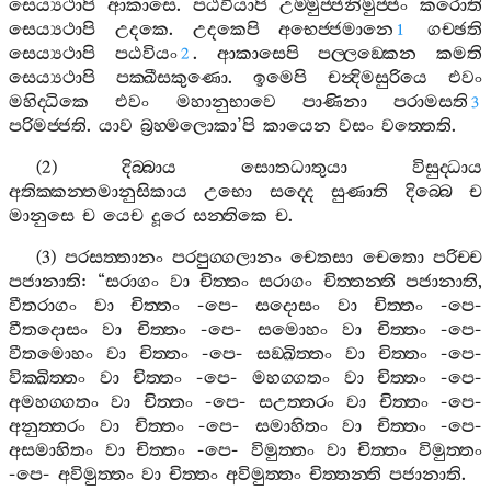
සෙය්‍යථාපි
ආකාසෙ
.
පඨවියාපි
උම‍්මුජ‍්ජනිමුජ‍්ජං
කරොති
සෙය්‍යථාපි
උදකෙ
.
උදකෙපි
අභෙජ‍්ජමානෙ
ගච‍්ඡති
1
සෙය්‍යථාපි
පඨවියං
.
ආකාසෙපි
පල‍්ලඞ‍්කෙන
කමති
2
සෙය්‍යථාපි
පක‍්ඛීසකුණො
.
ඉමෙපි
චන්‍දිමසුරියෙ
එවං
මහිද‍්ධිකෙ
එවං
මහානුභාවෙ
පාණිනා
පරාමසති
3
පරිමජ‍්ජති
.
යාව
බ්‍රහ‍්මලොකා
’
පි
කායෙන
වසං
වත‍්තෙති
.
(2)
දිබ‍්බාය
සොතධාතුයා
විසුද‍්ධාය
අතික‍්කන‍්තමානුසිකාය
උභො
සද‍්දෙ
සුණාති
දිබ‍්බෙ
ච
මානුසෙ
ච
යෙච
දූරෙ
සන‍්තිකෙ
ච
.
(3)
පරසත‍්තානං
පරපුග‍්ගලානං
චෙතසා
චෙතො
පරිච‍්ච
පජානාති
: “
සරාගං
වා
චිත‍්තං
සරාගං
චිත‍්තන‍්ති
පජානාති
,
වීතරාගං
වා
චිත‍්තං
-
පෙ
-
සදොසං
වා
චිත‍්තං
-
පෙ
-
වීතදොසං
වා
චිත‍්තං
-
පෙ
-
සමොහං
වා
චිත‍්තං
-
පෙ
-
වීතමොහං
වා
චිත‍්තං
-
පෙ
-
සඞ‍්ඛිත‍්තං
වා
චිත‍්තං
-
පෙ
-
වික‍්ඛිත‍්තං
වා
චිත‍්තං
-
පෙ
-
මහග‍්ගතං
වා
චිත‍්තං
-
පෙ
-
අමහග‍්ගතං
වා
චිත‍්තං
-
පෙ
-
සඋත‍්තරං
වා
චිත‍්තං
-
පෙ
-
අනුත‍්තරං
වා
චිත‍්තං
-
පෙ
-
සමාහිතං
වා
චිත‍්තං
-
පෙ
-
අසමාහිතං
වා
චිත‍්තං
-
පෙ
-
විමුත‍්තං
වා
චිත‍්තං
විමුත‍්තං
-
පෙ
-
අවිමුත‍්තං
වා
චිත‍්තං
අවිමුත‍්තං
චිත‍්තන‍්ති
පජානාති
.