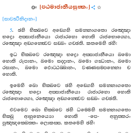
[
පඨමාජානීයසුත‍්තං
]
[
සාවත්‍ථිනිදානං
]
5
.
ඡහි
භික‍්ඛවෙ
අඞ‍්ගෙහි
සමන‍්නාගතො
රඤ‍්ඤො
භද්‍රො
අස‍්සාජානීයො
රාජාරහො
හොති
රාජභොග‍්ගො
,
රඤ‍්ඤො
අඞ‍්ගන‍්ත්‍වෙව
සඞ‍්ඛං
ගච‍්ඡති
.
කතමෙහි
ඡහි
:
ඉධ
භික‍්ඛවෙ
රඤ‍්ඤො
භද්‍රො
අස‍්සාජානීයො
ඛමො
හොති
රූපානං
,
ඛමො
සද‍්දානං
,
ඛමො
ගන්‍ධානං
,
ඛමො
රසානං
,
ඛමො
ඵොට‍්ඨබ‍්බානං
,
වණ‍්ණසම‍්පන‍්නො
ච
හොති
.
ඉමෙහි
ඛො
භික‍්ඛවෙ
ඡහි
අඞ‍්ගෙහි
සමන‍්නාගතො
රඤ‍්ඤො
භද්‍රො
අස‍්සාජානීයො
රාජාරහො
හොති
රාජභොග‍්ගො
,
රඤ‍්ඤො
අඞ‍්ගන‍්ත්‍වෙව
සඞ‍්ඛං
ගච‍්ඡති
.
එවමෙව
ඛො
භික‍්ඛවෙ
ඡහි
ධම‍්මෙහි
සමන‍්නාගතො
භික‍්ඛු
ආහුනෙය්‍යො
හොති
-
පෙ
-
අනුත‍්තරං
පුඤ‍්ඤක‍්ඛෙත‍්තං
ලොකස‍්ස
.
කතමෙහි
ඡහි
: