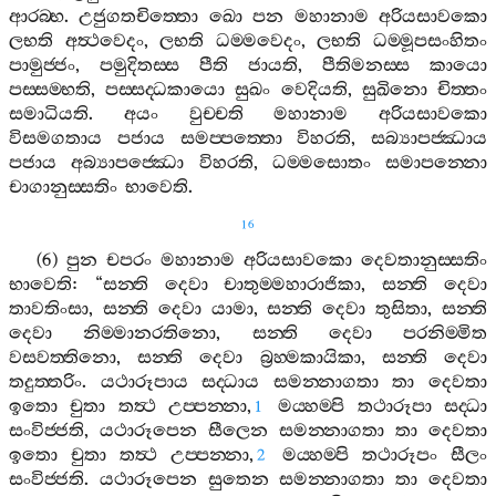
ආරබ‍්භ
.
උජුගතචිත‍්තො
ඛො
පන
මහානාම
අරියසාවකො
ලභති
අත්‍ථවෙදං
,
ලභති
ධම‍්මවෙදං
,
ලභති
ධම‍්මූපසංහිතං
පාමුජ‍්ජං
,
පමුදිතස‍්ස
පීති
ජායති
,
පීතිමනස‍්ස
කායො
පස‍්සම‍්භති
,
පස‍්සද‍්ධකායො
සුඛං
වෙදියති
,
සුඛිනො
චිත‍්තං
සමාධියති
.
අයං
වුච‍්චති
මහානාම
අරියසාවකො
විසමගතාය
පජාය
සමප‍්පත‍්තො
විහරති
,
සබ්‍යාපජ‍්ඣාය
පජාය
අබ්‍යාපජ‍්ඣො
විහරති
,
ධම‍්මසොතං
සමාපන‍්නො
චාගානුස‍්සතිං
භාවෙති
.
16
(6)
පුන
චපරං
මහානාම
අරියසාවකො
දෙවතානුස‍්සතිං
භාවෙති
: “
සන‍්ති
දෙවා
චාතුම‍්මහාරාජිකා
,
සන‍්ති
දෙවා
තාවතිංසා
,
සන‍්ති
දෙවා
යාමා
,
සන‍්ති
දෙවා
තුසිතා
,
සන‍්ති
දෙවා
නිම‍්මානරතිනො
,
සන‍්ති
දෙවා
පරනිම‍්මිත
වසවත‍්තිනො
,
සන‍්ති
දෙවා
බ්‍රහ‍්මකායිකා
,
සන‍්ති
දෙවා
තදුත‍්තරිං
.
යථාරූපාය
සද‍්ධාය
සමන‍්නාගතා
තා
දෙවතා
ඉතො
චුතා
තත්‍ථ
උප‍්පන‍්නා
,
මය‍්හම‍්පි
තථාරූපා
සද‍්ධා
1
සංවිජ‍්ජති
,
යථාරූපෙන
සීලෙන
සමන‍්නාගතා
තා
දෙවතා
ඉතො
චුතා
තත්‍ථ
උප‍්පන‍්නා
,
මය‍්හම‍්පි
තථාරූපං
සීලං
2
සංවිජ‍්ජති
.
යථාරූපෙන
සුතෙන
සමන‍්නාගතා
තා
දෙවතා