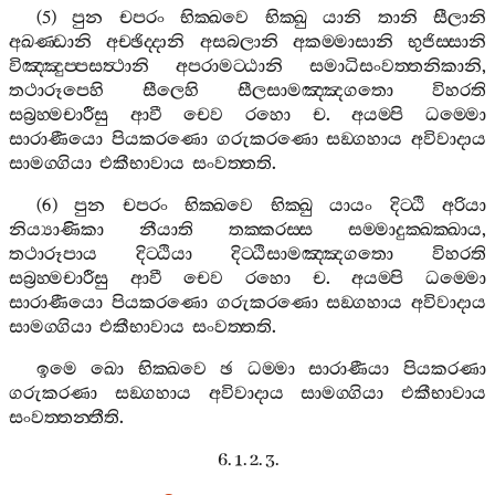
(5)
පුන
චපරං
භික‍්ඛවෙ
භික‍්ඛු
යානි
තානි
සීලානි
අඛණ‍්ඩානි
අච‍්ඡිද‍්දානි
අසබලානි
අකම‍්මාසානි
භුජිස‍්සානි
විඤ‍්ඤුප‍්පසත්‍ථානි
අපරාමට‍්ඨානි
සමාධිසංවත‍්තනිකානි
,
තථාරූපෙහි
සීලෙහි
සීලසාමඤ‍්ඤගතො
විහරති
සබ්‍රහ‍්මචාරීසු
ආවී
චෙව
රහො
ච
.
අයම‍්පි
ධම‍්මො
සාරාණීයො
පියකරණො
ගරුකරණො
සඞ‍්ගහාය
අවිවාදාය
සාමග‍්ගියා
එකීභාවාය
සංවත‍්තති
.
(6)
පුන
චපරං
භික‍්ඛවෙ
භික‍්ඛු
යායං
දිට‍්ඨි
අරියා
නිය්‍යාණිකා
නීයාති
තක‍්කරස‍්ස
සම‍්මාදුක‍්ඛක‍්ඛාය
,
තථාරූපාය
දිට‍්ඨියා
දිට‍්ඨිසාමඤ‍්ඤගතො
විහරති
සබ්‍රහ‍්මචාරීසු
ආවී
චෙව
රහො
ච
.
අයම‍්පි
ධම‍්මො
සාරාණීයො
පියකරණො
ගරුකරණො
සඞ‍්ගහාය
අවිවාදාය
සාමග‍්ගියා
එකීභාවාය
සංවත‍්තති
.
ඉමෙ
ඛො
භික‍්ඛවෙ
ඡ
ධම‍්මා
සාරාණීයා
පියකරණා
ගරුකරණා
සඞ‍්ගහාය
අවිවාදාය
සාමග‍්ගියා
එකීභාවාය
සංවත‍්තන‍්තීති
.
6. 1. 2. 3.