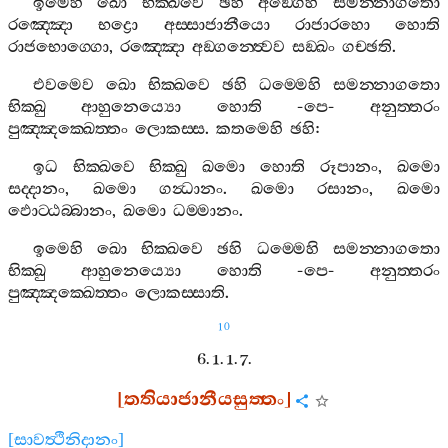
ඉමෙහි
ඛො
භික‍්ඛවෙ
ඡහි
අඞ‍්ගෙහි
සමන‍්නාගතො
රඤ‍්ඤො
භද්‍රො
අස‍්සාජානීයො
රාජාරහො
හොති
රාජභොග‍්ගො
,
රඤ‍්ඤො
අඞ‍්ගන‍්ත්‍වෙව
සඞ‍්ඛං
ගච‍්ඡති
.
එවමෙව
ඛො
භික‍්ඛවෙ
ඡහි
ධම‍්මෙහි
සමන‍්නාගතො
භික‍්ඛු
ආහුනෙය්‍යො
හොති
-
පෙ
-
අනුත‍්තරං
පුඤ‍්ඤක‍්ඛෙත‍්තං
ලොකස‍්ස
.
කතමෙහි
ඡහි
:
ඉධ
භික‍්ඛවෙ
භික‍්ඛු
ඛමො
හොති
රූපානං
,
ඛමො
සද‍්දානං
,
ඛමො
ගන්‍ධානං
.
ඛමො
රසානං
,
ඛමො
ඵොට‍්ඨබ‍්බානං
,
ඛමො
ධම‍්මානං
.
ඉමෙහි
ඛො
භික‍්ඛවෙ
ඡහි
ධම‍්මෙහි
සමන‍්නාගතො
භික‍්ඛු
ආහුනෙය්‍යො
හොති
-
පෙ
-
අනුත‍්තරං
පුඤ‍්ඤක‍්ඛෙත‍්තං
ලොකස‍්සාති
.
10
6. 1. 1. 7.
[
තතියාජානීයසුත‍්තං
]
[
සාවත්‍ථිනිදානං
]