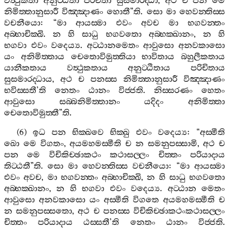
වත්‍ථුකතා
අනුට‍්ඨිතා
පරිචිතා
සුසමාරද‍්ධා
,
අථ
ච
පන
මෙ
නිමිත‍්තානුසාරී
විඤ‍්ඤාණං
හොතී
”
ති
.
සො
මා
හෙවන‍්තිස‍්ස
වචනීයො
: “
මා
ආයස‍්මා
එවං
අවච
මා
භගවන‍්තං
අබ‍්භාචික‍්ඛි
.
න
හි
සාධු
භගවතො
අබ‍්භක‍්ඛානං
,
න
හි
භගවා
එවං
වදෙය්‍ය
.
අට‍්ඨානමෙතං
ආවුසො
අනවකාසො
යං
අනිමිත‍්තාය
චෙතොවිමුත‍්තියා
භාවිතාය
බහුලීකතාය
යානීකතාය
වත්‍ථුකතාය
අනුට‍්ඨිතාය
පරිචිතාය
සුසමාරද‍්ධාය
,
අථ
ච
පනස‍්ස
නිමිත‍්තානුසාරී
විඤ‍්ඤාණං
භවිස‍්සතී
’
ති
නෙතං
ඨානං
විජ‍්ජති
.
නිස‍්සරණං
හෙතං
ආවුසො
සබ‍්බනිමිත‍්තානං
යදිදං
අනිමිත‍්තා
චෙතොවිමුත‍්තී
”
ති
.
(6)
ඉධ
පන
භික‍්ඛවෙ
භික‍්ඛු
එවං
වදෙය්‍ය
: “
අස‍්මීති
ඛො
මෙ
විගතං
,
අයමහමස‍්මීති
ච
න
සමනුපස‍්සාමි
,
අථ
ච
පන
මෙ
විචිකිච‍්ඡාකථං
කථාසල‍්ලං
චිත‍්තං
පරියාදාය
තිට‍්ඨතී
”
ති
.
සො
මා
හෙවන‍්තිස‍්ස
වචනීයො
: “
මා
ආයස‍්මා
එවං
අවච
,
මා
භගවන‍්තං
අබ‍්භාචික‍්ඛි
,
න
හි
සාධු
භගවතො
අබ‍්භක‍්ඛානං
,
න
හි
භගවා
එවං
වදෙය්‍ය
.
අට‍්ඨාන
මෙතං
ආවුසො
අනවකාසො
යං
අස‍්මීති
විගතෙ
අයමහමස‍්මීති
ච
න
සමනුපස‍්සතො
,
අථ
ච
පනස‍්ස
විචිකිච‍්ඡාකථංකථාසල‍්ලං
චිත‍්තං
පරියාදාය
ඨස‍්සතී
’
ති
නෙතං
ඨානං
විජ‍්ජති
.