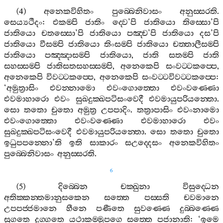
(4)
අනෙකවිහිතං
පුබ‍්බෙනිවාසං
අනුස‍්සරති
.
සෙය්‍යථීදං
:
එකම‍්පි
ජාතිං
ද‍්වෙ
’
පි
ජාතියො
තිස‍්සො
’
පි
ජාතියො
චතස‍්සො
’
පි
ජාතියො
පඤ‍්ච
’
පි
ජාතියො
දස
’
පි
ජාතියො
වීසම‍්පි
ජාතියො
තිංසම‍්පි
ජාතියො
චත‍්තාලීසම‍්පි
ජාතියො
පඤ‍්ඤාසම‍්පි
ජාතියො
,
ජාති
සතම‍්පි
ජාති
සහස‍්සම‍්පි
ජාතිසතසහස‍්සම‍්පි
,
අනෙකෙපි
සංවට‍්ටකප‍්පෙ
,
අනෙකෙපි
විවට‍්ටකප‍්පෙ
,
අනෙකෙපි
සංවට‍්ටවිවට‍්ටකප‍්පෙ
:
‘
අමුත්‍රාසිං
එවන‍්නාමො
එවංගොත‍්තො
එවංවණ‍්ණො
එවමාහාරො
එවං
සුඛදුක‍්ඛපටිසංවෙදී
එවමායුපරියන‍්තො
.
සො
තතො
චුතො
අමුත්‍ර
උපපාදිං
.
තත්‍රාපාසිං
එවංනාමො
එවංගොත‍්තො
එවංවණ‍්ණො
එවමාහාරො
එවං
සුඛදුක‍්ඛපටිසංවෙදී
එවමායුපරියන‍්තො
.
සො
තතො
චුතො
ඉධුපපන‍්නො
’
ති
ඉති
සාකාරං
සඋද‍්දෙසං
අනෙකවිහිතං
පුබ‍්බෙනිවාසං
අනුස‍්සරති
.
6
(5)
දිබ‍්බෙන
චක‍්ඛුනා
විසුද‍්ධෙන
අතික‍්කන‍්තමානුසකෙන
සත‍්තෙ
පස‍්සති
චවමානෙ
උපපජ‍්ජමානෙ
හීනෙ
පණීතෙ
සුවණ‍්ණෙ
දුබ‍්බණ‍්ණෙ
සුගතෙ
දුග‍්ගතෙ
යථාකම‍්මූපගෙ
සත‍්තෙ
පජානාති
: ‘
ඉමෙ