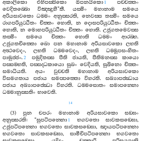
අකාලිකො
එහිපස‍්සිකො
ඔපනයිකො
පච‍්චත‍්තං
1
වෙදිතබ‍්බො
විඤ‍්ඤූහී
”
තී
.
යස‍්මිං
මහානාම
සමයෙ
අරියසාවකො
ධම‍්මං
අනුස‍්සරති
,
නෙවස‍්ස
තස‍්මිං
සමයෙ
රාගපරියුට‍්ඨිතං
චිත‍්තං
හොති
,
න
දොසපරියුට‍්ඨිතං
චිත‍්තං
හොති
,
න
මොහපරියුට‍්ඨිතං
චිත‍්තං
හොති
.
උජුගතමෙවස‍්ස
තස‍්මිං
සමයෙ
චිත‍්තං
හොති
ධම‍්මං
ආරබ‍්භ
.
උජුගතචිත‍්තො
ඛො
පන
මහානාම
අරියසාවකො
ලභති
අත්‍ථවෙදං
,
ලභති
ධම‍්මවෙදං
,
ලභති
ධම‍්මූපසංහිතං
පාමුජ‍්ජං
.
පමුදිතස‍්ස
පීති
ජායති
,
පීතිමනස‍්ස
කායො
2
පස‍්සම‍්භති
,
පස‍්සද‍්ධකායො
සුඛං
වෙදියති
,
සුඛිනො
චිත‍්තං
සමාධියති
.
අයං
වුච‍්චති
මහානාම
අරියසාවකො
විසමගතාය
පජාය
සමප‍්පත‍්තො
විහරති
.
සබ්‍යාපජ‍්ඣාය
පජාය
අබ්‍යාපජ‍්ඣො
විහරති
.
ධම‍්මසොතං
සමාපන‍්නො
ධම‍්මානුස‍්සතිං
භාවෙති
.
14
(3)
පුන
චපරං
මහානාම
අරියසාවකො
සඞ‍්ඝං
අනුස‍්සරති
: “
සුපටිපන‍්නො
භගවතො
සාවකසඞ‍්ඝො
,
1
උජුපටිපන‍්නො
භගවතො
සාවකසඞ‍්ඝො
,
ඤායපටිපන‍්නො
භගවතො
සාවකසඞ‍්ඝො
,
සාමීචිපටිපන‍්නො
භගවතො
සාවකසඞ‍්ඝො
,
යදිදං
චත‍්තාරි
පුරිසයුගානි