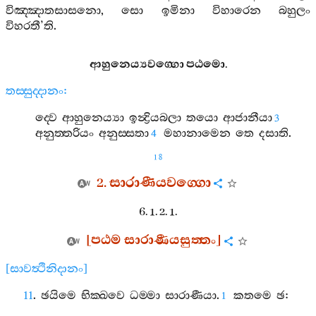
විඤ‍්ඤාතසාසනො
,
සො
ඉමිනා
විහාරෙන
බහුලං
විහරතී
’
ති
.
ආහුනෙය්‍යවග‍්ගො
පඨමො
.
තස‍්සුද‍්දානං
:
ද‍්වෙ
ආහුනෙය්‍යා
ඉන්‍ද්‍රියබලා
තයො
ආජානීයා
3
අනුත‍්තරියං
අනුස‍්සතා
මහානාමෙන
තෙ
දසාති
.
4
18
2.
සාරාණීයවග‍්ගො
6. 1. 2. 1.
[
පඨම
සාරාණීයසුත‍්තං
]
[
සාවත්‍ථිනිදානං
]
11
.
ඡයිමෙ
භික‍්ඛවෙ
ධම‍්මා
සාරාණීයා
.
කතමෙ
ඡ
:
1