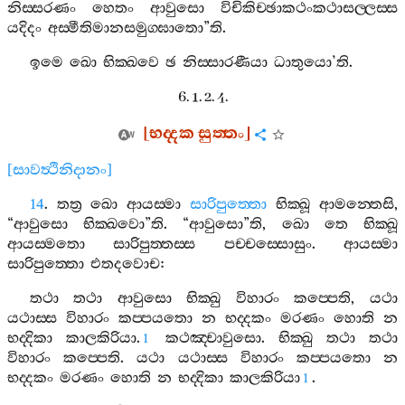
නිස‍්සරණං
හෙතං
ආවුසො
විචිකිච‍්ඡාකථංකථාසල‍්ලස‍්ස
යදිදං
අස‍්මීතිමානසමුග‍්ඝාතො
”
ති
.
ඉමෙ
ඛො
භික‍්ඛවෙ
ඡ
නිස‍්සාරණීයා
ධාතුයො
’
ති
.
6. 1. 2. 4.
[
භද‍්දක
සුත‍්තං
]
[
සාවත්‍ථිනිදානං
]
14
.
තත්‍ර
ඛො
ආයස‍්මා
සාරිපුත‍්තො
භික‍්ඛූ
ආමන‍්තෙසි
,
“
ආවුසො
භික‍්ඛවො
”
ති
. “
ආවුසො
”
ති
,
ඛො
තෙ
භික‍්ඛූ
ආයස‍්මතො
සාරිපුත‍්තස‍්ස
පච‍්චස‍්සොසුං
.
ආයස‍්මා
සාරිපුත‍්තො
එතදවොච
:
තථා
තථා
ආවුසො
භික‍්ඛු
විහාරං
කප‍්පෙති
,
යථා
යථාස‍්ස
විහාරං
කප‍්පයතො
න
භද‍්දකං
මරණං
හොති
න
භද‍්දිකා
කාලකිරියා
.
කථඤ‍්චාවුසො
.
භික‍්ඛු
තථා
තථා
1
විහාරං
කප‍්පෙති
.
යථා
යථාස‍්ස
විහාරං
කප‍්පයතො
න
භද‍්දකං
මරණං
හොති
න
භද‍්දිකා
කාලකිරියා
.
1