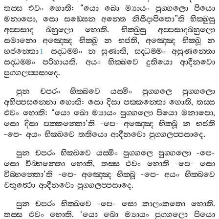
තස‍්ස
එවං
හොති
: “
යො
ඛො
ම්‍යායං
පුග‍්ගලො
පියො
මනාපො
,
සො
සඞ‍්ඝෙන
අන‍්තෙ
නිසීදාපිතො
”
ති
භික‍්ඛුසු
අප‍්පසාද
බහුලො
හොති
.
භික‍්ඛුසු
අප‍්පසාදබහුලො
සමානො
අඤ‍්ඤෙ
භික‍්ඛූ
න
භජති
,
අඤ‍්ඤෙ
භික‍්ඛූ
න
භජන‍්තො
සද‍්ධම‍්මං
න
සුණාති
,
සද‍්ධම‍්මං
අසුණන‍්තො
1
සද‍්ධම‍්මං
පරිහායති
.
අයං
භික‍්ඛවෙ
දුතියො
ආදීනවො
පුග‍්ගලප‍්පසාදෙ
.
පුන
චපරං
භික‍්ඛවෙ
යස‍්මිං
පුග‍්ගලෙ
පුග‍්ගලො
අභිප‍්පසන‍්නො
හොති
:
සො
දිසා
පක‍්කන‍්තො
හොති
,
තස‍්ස
එවං
හොති
: “
යො
ඛො
ම්‍යායං
පුග‍්ගලො
පියො
මනාපො
,
සො
දිසා
පක‍්කන‍්තො
’
ති
-
පෙ
-
අඤ‍්ඤෙ
භික‍්ඛූ
න
භජති
-
පෙ
-
අයං
භික‍්ඛවෙ
තතියො
ආදීනවො
පුග‍්ගලප‍්පසාදෙ
.
පුන
චපරං
භික‍්ඛවෙ
යස‍්මිං
පුග‍්ගලෙ
පුග‍්ගලො
-
පෙ
-
සො
විබ‍්භන‍්තො
හොති
,
තස‍්ස
එවං
හොති
-
පෙ
-
සො
විබ‍්භන‍්තො
’
ති
-
පෙ
-
අඤ‍්ඤෙ
භික‍්ඛූ
-
පෙ
-
අයං
භික‍්ඛවෙ
චතුත්‍ථො
ආදීනවො
පුග‍්ගලප‍්පසාදෙ
.
පුන
චපරං
භික‍්ඛවෙ
-
පෙ
-
සො
කාලංකතො
හොති
.
තස‍්ස
එවං
හොති
. ‘
යො
ඛො
ම්‍යායං
පුග‍්ගලො
පියො