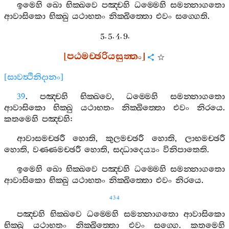
ඉමෙහි
ඛො
භික‍්ඛවෙ
පඤ‍්චහි
ධම‍්මෙහි
සමන‍්නාගතො
ආවාසිකො
භික‍්ඛු
යථාභතං
නික‍්ඛිත‍්තො
එවං
සග‍්ගෙති
.
5. 5. 4. 9.
[
පඨමච‍්ඡරියසුත‍්තං
]
[
සාවත්‍ථිනිදානං
]
39
.
පඤ‍්චහි
භික‍්ඛවෙ
,
ධම‍්මෙහි
සමන‍්නාගතො
ආවාසිකො
භික‍්ඛු
යථාභතං
නික‍්ඛිත‍්තො
එවං
නිරයෙ
.
කතමෙහි
පඤ‍්චහි
:
ආවාසමච‍්ඡරී
හොති
,
කුලමච‍්ඡරී
හොති
,
ලාභමච‍්ඡරී
හොති
,
වණ‍්ණමච‍්ඡරී
හොති
,
සද‍්ධාදෙය්‍යං
විනිපාතෙති
.
ඉමෙහි
ඛො
භික‍්ඛවෙ
පඤ‍්චහි
ධම‍්මෙහි
සමන‍්නාගතො
ආවාසිකො
භික‍්ඛු
යථාභතං
නික‍්ඛිත‍්තො
එවං
නිරයෙ
.
434
පඤ‍්චහි
භික‍්ඛවෙ
ධම‍්මෙහි
සමන‍්නාගතො
ආවාසිකො
භික‍්ඛු
යථාභතං
නික‍්ඛිත‍්තො
එවං
සග‍්ගෙ
.
කතමෙහි