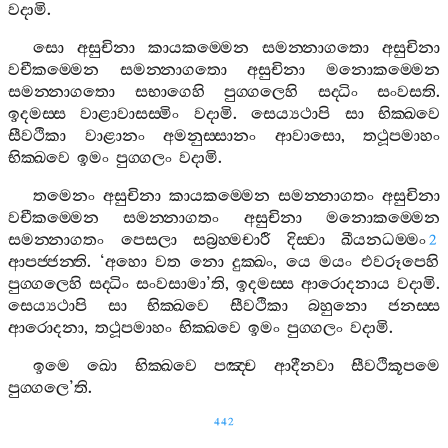
වදාමි
.
සො
අසුචිනා
කායකම‍්මෙන
සමන‍්නාගතො
අසුචිනා
වචීකම‍්මෙන
සමන‍්නාගතො
අසුචිනා
මනොකම‍්මෙන
සමන‍්නාගතො
සභාගෙහි
පුග‍්ගලෙහි
සද‍්ධිං
සංවසති
.
ඉදමස‍්ස
වාළාවාසස‍්මිං
වදාමි
.
සෙය්‍යථාපි
සා
භික‍්ඛවෙ
සීවථිකා
වාළානං
අමනුස‍්සානං
ආවාසො
,
තථූපමාහං
භික‍්ඛවෙ
ඉමං
පුග‍්ගලං
වදාමි
.
තමෙනං
අසුචිනා
කායකම‍්මෙන
සමන‍්නාගතං
අසුචිනා
වචීකම‍්මෙන
සමන‍්නාගතං
අසුචිනා
මනොකම‍්මෙන
සමන‍්නාගතං
පෙසලා
සබ්‍රහ‍්මචාරී
දිස‍්වා
ඛීයනධම‍්මං
2
ආපජ‍්ජන‍්ති
. ‘
අහො
වත
නො
දුක‍්ඛං
,
යෙ
මයං
එවරූපෙහි
පුග‍්ගලෙහි
සද‍්ධිං
සංවසාමා
’
ති
,
ඉදමස‍්ස
ආරොදනාය
වදාමි
.
සෙය්‍යථාපි
සා
භික‍්ඛවෙ
සීවථිකා
බහුනො
ජනස‍්ස
ආරොදනා
,
තථූපමාහං
භික‍්ඛවෙ
ඉමං
පුග‍්ගලං
වදාමි
.
ඉමෙ
ඛො
භික‍්ඛවෙ
පඤ‍්ච
ආදීනවා
සීවථිකූපමෙ
පුග‍්ගලෙ
’
ති
.
442