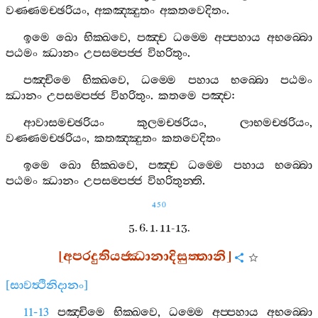
වණ‍්ණමච‍්ඡරියං
,
අකඤ‍්ඤුතං
අකතවෙදිතං
.
ඉමෙ
ඛො
භික‍්ඛවෙ
,
පඤ‍්ච
ධම‍්මෙ
අප‍්පහාය
අභබ‍්බො
පඨමං
ඣානං
උපසම‍්පජ‍්ජ
විහරිතුං
.
පඤ‍්චිමෙ
භික‍්ඛවෙ
,
ධම‍්මෙ
පහාය
භබ‍්බො
පඨමං
ඣානං
උපසම‍්පජ‍්ජ
විහරිතුං
.
කතමෙ
පඤ‍්ච
:
ආවාසමච‍්ඡරියං
කුලමච‍්ඡරියං
,
ලාභමච‍්ඡරියං
,
වණ‍්ණමච‍්ඡරියං
,
කතඤ‍්ඤුතං
කතවෙදිතං
ඉමෙ
ඛො
භික‍්ඛවෙ
,
පඤ‍්ච
ධම‍්මෙ
පහාය
භබ‍්බො
පඨමං
ඣානං
උපසම‍්පජ‍්ජ
විහරිතුන‍්ති
.
450
5. 6. 1. 11-13.
[
අපරදුතියජ‍්ඣානාදිසුත‍්තානි
]
[
සාවත්‍ථිනිදානං
]
11-13
පඤ‍්චිමෙ
භික‍්ඛවෙ
,
ධම‍්මෙ
අප‍්පහාය
අභබ‍්බො