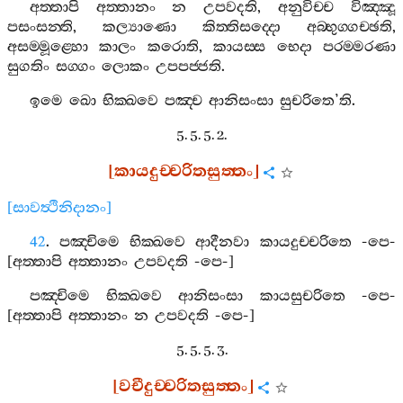
අත‍්තාපි
අත‍්තානං
න
උපවදති
,
අනුවිච‍්ච
විඤ‍්ඤූ
පසංසන‍්ති
,
කල්‍යාණො
කිත‍්තිසද‍්දො
අබ‍්භුග‍්ගච‍්ඡති
,
අසම‍්මූළ‍්හො
කාලං
කරොති
,
කායස‍්ස
භෙදා
පරම‍්මරණා
සුගතිං
සග‍්ගං
ලොකං
උපපජ‍්ජති
.
ඉමෙ
ඛො
භික‍්ඛවෙ
පඤ‍්ච
ආනිසංසා
සුචරිතෙ
’
ති
.
5. 5. 5. 2.
[
කායදුච‍්චරිතසුත‍්තං
]
[
සාවත්‍ථිනිදානං
]
42
.
පඤ‍්චිමෙ
භික‍්ඛවෙ
ආදීනවා
කායදුච‍්චරිතෙ
-
පෙ
-
[
අත‍්තාපි
අත‍්තානං
උපවදති
-
පෙ
-]
පඤ‍්චිමෙ
භික‍්ඛවෙ
ආනිසංසා
කායසුචරිතෙ
-
පෙ
-
[
අත‍්තාපි
අත‍්තානං
න
උපවදති
-
පෙ
-]
5. 5. 5. 3.
[
වචීදුච‍්චරිතසුත‍්තං
]