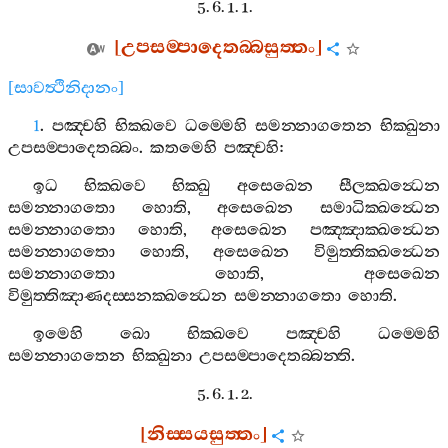
5. 6. 1. 1.
[
උපසම‍්පාදෙතබ‍්බසුත‍්තං
]
[
සාවත්‍ථිනිදානං
]
1
.
පඤ‍්චහි
භික‍්ඛවෙ
ධම‍්මෙහි
සමන‍්නාගතෙන
භික‍්ඛුනා
උපසම‍්පාදෙතබ‍්බං
.
කතමෙහි
පඤ‍්චහි
:
ඉධ
භික‍්ඛවෙ
භික‍්ඛු
අසෙඛෙන
සීලක‍්ඛන්‍ධෙන
සමන‍්නාගතො
හොති
,
අසෙඛෙන
සමාධික‍්ඛන්‍ධෙන
සමන‍්නාගතො
හොති
,
අසෙඛෙන
පඤ‍්ඤාක‍්ඛන්‍ධෙන
සමන‍්නාගතො
හොති
,
අසෙඛෙන
විමුත‍්තික‍්ඛන්‍ධෙන
සමන‍්නාගතො
හොති
,
අසෙඛෙන
විමුත‍්තිඤාණදස‍්සනක‍්ඛන්‍ධෙන
සමන‍්නාගතො
හොති
.
ඉමෙහි
ඛො
භික‍්ඛවෙ
පඤ‍්චහි
ධම‍්මෙහි
සමන‍්නාගතෙන
භික‍්ඛුනා
උපසම‍්පාදෙතබ‍්බන‍්ති
.
5. 6. 1. 2.
[
නිස‍්සයසුත‍්තං
]