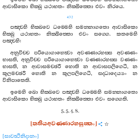
ආවාසිකො
භික‍්ඛු
යථාභතං
නික‍්ඛිත‍්තො
එවං
නිරයෙ
.
432
පඤ‍්චහි
භික‍්ඛවෙ
ධම‍්මෙහි
සමන‍්නාගතො
ආවාසිකො
භික‍්ඛු
යථාභතං
නික‍්ඛිත‍්තො
එවං
සග‍්ගෙ
.
කතමෙහි
පඤ‍්චහි
:
අනුවිච‍්ච
පරියොගාහෙත්‍වා
අවණ‍්ණාරහස‍්ස
අවණ‍්ණං
භාසති
,
අනුවිච‍්ච
පරියොගාහෙත්‍වා
වණ‍්ණාරහස‍්ස
වණ‍්ණං
භාසති
,
න
ආවාසමච‍්ඡරී
හොති
න
ආවාසපලිගෙධී
,
න
කුලමච‍්ඡරී
හොති
න
කුලපලිගෙධී
,
සද‍්ධාදෙය්‍යං
න
විනිපාතෙති
.
ඉමෙහි
ඛො
භික‍්ඛවෙ
පඤ‍්චහි
ධම‍්මෙහි
සමන‍්නාගතො
ආවාසිකො
භික‍්ඛු
යථාභතං
නික‍්ඛිත‍්තො
එවං
සග‍්ගෙති
.
5. 5. 4. 8.
[
තතියඅවණ‍්ණාරහසුත‍්තං
]
[
සාවත්‍ථිනිදානං
]