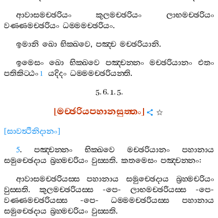
ආවාසමච‍්ඡරියං
කුලමච‍්ඡරියං
ලාභමච‍්ඡරියං
වණ‍්ණමච‍්ඡරියං
ධම‍්මමච‍්ඡරියං
.
ඉමානි
ඛො
භික‍්ඛවෙ
,
පඤ‍්ච
මච‍්ඡරියානි
.
ඉමෙසං
ඛො
භික‍්ඛවෙ
පඤ‍්චන‍්නං
මච‍්ඡරියානං
එතං
පතිකිට‍්ඨං
යදිදං
ධම‍්මමච‍්ඡරියන‍්ති
.
1
5. 6. 1. 5.
[
මච‍්ඡරියපහානසුත‍්තං
]
[
සාවත්‍ථිනිදානං
]
5
.
පඤ‍්චන‍්නං
භික‍්ඛවෙ
මච‍්ඡරියානං
පහානාය
සමුච‍්ඡෙදාය
බ්‍රහ‍්මචරියං
වුස‍්සති
.
කතමෙසං
පඤ‍්චන‍්නං
:
ආවාසමච‍්ඡරියස‍්ස
පහානාය
සමුච‍්ඡෙදාය
බ්‍රහ‍්මචරියං
වුස‍්සති
.
කුලමච‍්ඡරියස‍්ස
-
පෙ
-
ලාභමච‍්ඡරියස‍්ස
-
පෙ
-
වණ‍්ණමච‍්ඡරියස‍්ස
-
පෙ
-
ධම‍්මමච‍්ඡරියස‍්ස
පහානාය
සමුච‍්ඡෙදාය
බ්‍රහ‍්මචරියං
වුස‍්සති
.