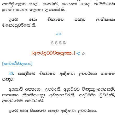
අසම‍්මූළ‍්හො
කාලං
කරොති
,
කායස‍්ස
භෙදා
පරම‍්මරණා
සුගතිං
සග‍්ගං
ලොකං
උපපජ‍්ජති
.
ඉමෙ
ඛො
භික‍්ඛවෙ
පඤ‍්ච
ආනිසංසා
මනොසුචරිතෙ
’
ති
.
438
5. 5. 5. 5.
[
අපරදුච‍්චරිතසුත‍්තං
]
[
සාවත්‍ථිනිදානං
]
45
.
පඤ‍්චිමෙ
භික‍්ඛවෙ
ආදීනවා
දුච‍්චරිතෙ
කතමෙ
පඤ‍්ච
:
අත‍්තාපි
අත‍්තානං
උපවදති
,
අනුවිච‍්ච
විඤ‍්ඤූ
ගරහන‍්ති
,
පාපකො
කිත‍්තිසද‍්දො
අබ‍්භුග‍්ගච‍්ඡති
,
සද‍්ධම‍්මා
වුට‍්ඨාති
,
අසද‍්ධම‍්මෙ
පතිට‍්ඨාති
.
ඉමෙ
ඛො
භික‍්ඛවෙ
පඤ‍්ච
ආදීනවා
දුච‍්චරිතෙ
.