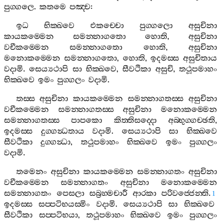
පුග‍්ගලෙ
.
කතමෙ
පඤ‍්ච
:
ඉධ
භික‍්ඛවෙ
එකච‍්චො
පුග‍්ගලො
අසුචිනා
කායකම‍්මෙන
සමන‍්නාගතො
හොති
,
අසුචිනා
වචීකම‍්මෙන
සමන‍්නාගතො
හොති
,
අසුචිනා
මනොකම‍්මෙන
සමන‍්නාගතො
,
හොති
,
ඉදමස‍්ස
අසුචිතාය
වදාමි
.
සෙය්‍යථාපි
සා
භික‍්ඛවෙ
,
සීවථිකා
අසුචි
,
තථූපමාහං
භික‍්ඛවෙ
ඉමං
පුග‍්ගලං
වදාමි
.
තස‍්ස
අසුචිනා
කායකම‍්මෙන
සමන‍්නාගතස‍්ස
අසුචිනා
වචීකම‍්මෙන
සමන‍්නාගතස‍්ස
අසුචිනා
මනොකම‍්මෙන
සමන‍්නාගතස‍්ස
පාපකො
කිත‍්තිසද‍්දො
අබ‍්භුග‍්ගච‍්ඡති
,
ඉදමස‍්ස
දුග‍්ගන්‍ධතාය
වදාමි
.
සෙය්‍යථාපි
සා
භික‍්ඛවෙ
සීවථිකා
දුග‍්ගන්‍ධා
,
තථූපමාහං
භික‍්ඛවෙ
ඉමං
පුග‍්ගලං
වදාමි
.
තමෙනං
අසුචිනා
කායකම‍්මෙන
සමන‍්නාගතං
අසුචිනා
වචීකම‍්මෙන
සමන‍්නාගතං
අසුචිනා
මනොකම‍්මෙන
සමන‍්නාගතං
පෙසලා
සබ්‍රහ‍්මචාරී
ආරකා
පරිවජ‍්ජෙන‍්ති
.
1
ඉදමස‍්ස
සප‍්පටිභයස‍්මිං
වදාමි
.
සෙය්‍යථාපි
සා
භික‍්ඛවෙ
සීවථිකා
සප‍්පටිභයා
,
තථූපමාහං
භික‍්ඛවෙ
ඉමං
පුග‍්ගලං