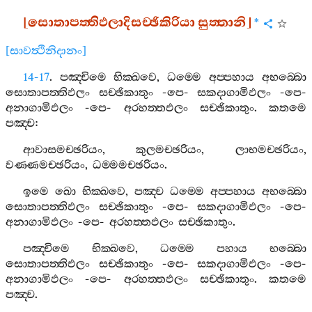
[
සොතාපත‍්තිඵලාදිසච‍්ඡිකිරියා
සුත‍්තානි
]
*
[
සාවත්‍ථිනිදානං
]
14-17
.
පඤ‍්චිමෙ
භික‍්ඛවෙ
,
ධම‍්මෙ
අප‍්පහාය
අභබ‍්බො
සොතාපත‍්තිඵලං
සච‍්ඡිකාතුං
-
පෙ
-
සකදාගාමිඵලං
-
පෙ
-
අනාගාමිඵලං
-
පෙ
-
අරහත‍්තඵලං
සච‍්ඡිකාතුං
.
කතමෙ
පඤ‍්ච
:
ආවාසමච‍්ඡරියං
,
කුලමච‍්ඡරියං
,
ලාභමච‍්ඡරියං
,
වණ‍්ණමච‍්ඡරියං
,
ධම‍්මමච‍්ඡරියං
.
ඉමෙ
ඛො
භික‍්ඛවෙ
,
පඤ‍්ච
ධම‍්මෙ
අප‍්පහාය
අභබ‍්බො
සොතාපත‍්තිඵලං
සච‍්ඡිකාතුං
-
පෙ
-
සකදාගාමිඵලං
-
පෙ
-
අනාගාමිඵලං
-
පෙ
-
අරහත‍්තඵලං
සච‍්ඡිකාතුං
.
පඤ‍්චිමෙ
භික‍්ඛවෙ
,
ධම‍්මෙ
පහාය
භබ‍්බො
සොතාපත‍්තිඵලං
සච‍්ඡිකාතුං
-
පෙ
-
සකදාගාමිඵලං
-
පෙ
-
අනාගාමිඵලං
-
පෙ
-
අරහත‍්තඵලං
සච‍්ඡිකාතුං
.
කතමෙ
පඤ‍්ච
.