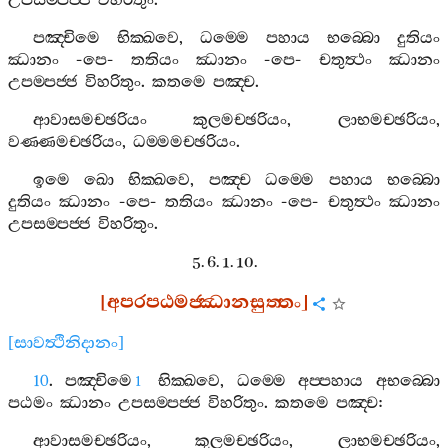
උපසම‍්පජ‍්ජ
විහරිතුං
.
පඤ‍්චිමෙ
භික‍්ඛවෙ
,
ධම‍්මෙ
පහාය
භබ‍්බො
දුතියං
ඣානං
-
පෙ
-
තතියං
ඣානං
-
පෙ
-
චතුත්‍ථං
ඣානං
උපම‍්පජ‍්ජ
විහරිතුං
.
කතමෙ
පඤ‍්ච
.
ආවාසමච‍්ඡරියං
කුලමච‍්ඡරියං
,
ලාභමච‍්ඡරියං
,
වණ‍්ණමච‍්ඡරියං
,
ධම‍්මමච‍්ඡරියං
.
ඉමෙ
ඛො
භික‍්ඛවෙ
,
පඤ‍්ච
ධම‍්මෙ
පහාය
භබ‍්බො
දුතියං
ඣානං
-
පෙ
-
තතියං
ඣානං
-
පෙ
-
චතුත්‍ථං
ඣානං
උපසම‍්පජ‍්ජ
විහරිතුං
.
5. 6. 1. 10.
[
අපරපඨමජ‍්ඣානසුත‍්තං
]
[
සාවත්‍ථිනිදානං
]
10
.
පඤ‍්චිමෙ
භික‍්ඛවෙ
,
ධම‍්මෙ
අප‍්පහාය
අභබ‍්බො
1
පඨමං
ඣානං
උපසම‍්පජ‍්ජ
විහරිතුං
.
කතමෙ
පඤ‍්ච
:
ආවාසමච‍්ඡරියං
,
කුලමච‍්ඡරියං
,
ලාභමච‍්ඡරියං
,