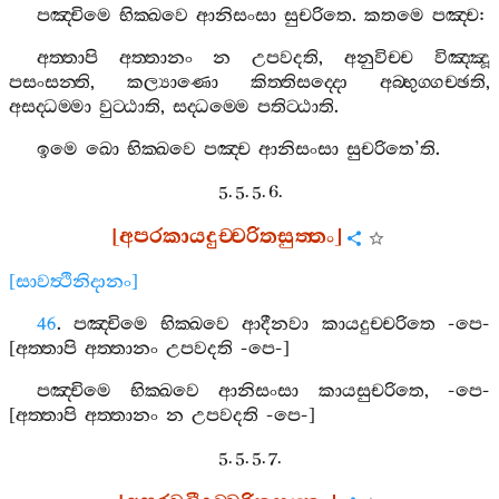
පඤ‍්චිමෙ
භික‍්ඛවෙ
ආනිසංසා
සුචරිතෙ
.
කතමෙ
පඤ‍්ච
:
අත‍්තාපි
අත‍්තානං
න
උපවදති
,
අනුවිච‍්ච
විඤ‍්ඤූ
පසංසන‍්ති
,
කල්‍යාණො
කිත‍්තිසද‍්දො
අබ‍්භුග‍්ගච‍්ඡති
,
අසද‍්ධම‍්මා
වුට‍්ඨාති
,
සද‍්ධම‍්මෙ
පතිට‍්ඨාති
.
ඉමෙ
ඛො
භික‍්ඛවෙ
පඤ‍්ච
ආනිසංසා
සුචරිතෙ
’
ති
.
5. 5. 5. 6.
[
අපරකායදුච‍්චරිතසුත‍්තං
]
[
සාවත්‍ථිනිදානං
]
46
.
පඤ‍්චිමෙ
භික‍්ඛවෙ
ආදීනවා
කායදුච‍්චරිතෙ
-
පෙ
-
[
අත‍්තාපි
අත‍්තානං
උපවදති
-
පෙ
-]
පඤ‍්චිමෙ
භික‍්ඛවෙ
ආනිසංසා
කායසුචරිතෙ
, -
පෙ
-
[
අත‍්තාපි
අත‍්තානං
න
උපවදති
-
පෙ
-]
5. 5. 5. 7.