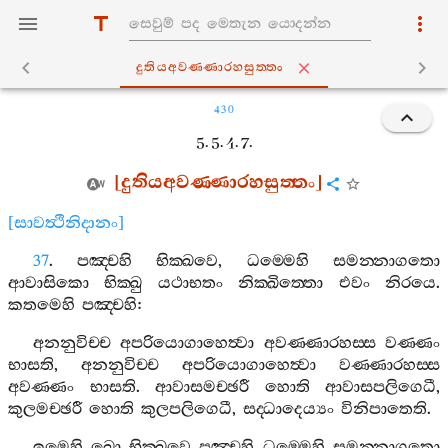
දුතියඅවණ‍්ණාරහසුත‍්තං
430
5. 5. 4. 7.
[
දුතියඅවණ‍්ණාරහසුත‍්තං
]
[
සාවත්‍ථිනිදානං
]
37
.
පඤ‍්චහි
භික‍්ඛවෙ
,
ධම‍්මෙහි
සමන‍්නාගතො
ආවාසිකො
භික‍්ඛු
යථාභතං
නික‍්ඛිත‍්තො
එවං
නිරයෙ
.
කතමෙහි
පඤ‍්චහි
:
අනනුවිච‍්ච
අපරියොගාහෙත්‍වා
අවණ‍්ණාරහස‍්ස
වණ‍්ණං
භාසති
,
අනනුවිච‍්ච
අපරියොගාහෙත්‍වා
වණ‍්ණාරහස‍්ස
අවණ‍්ණං
භාසති
.
ආවාසමච‍්ඡරී
හොති
ආවාසපලිගෙධී
,
කුලමච‍්ඡරී
හොති
කුලපලිගෙධී
,
සද‍්ධාදෙය්‍යං
විනිපාතෙති
.
ඉමෙහි
ඛො
භික‍්ඛවෙ
පඤ‍්චහි
ධම‍්මෙහි
සමන‍්නාගතො