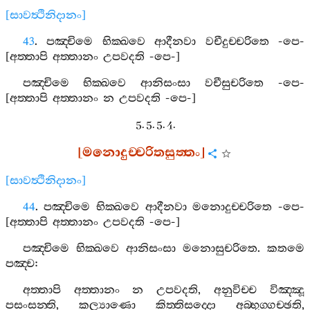
[
සාවත්‍ථිනිදානං
]
43
.
පඤ‍්චිමෙ
භික‍්ඛවෙ
ආදීනවා
වචීදුච‍්චරිතෙ
-
පෙ
-
[
අත‍්තාපි
අත‍්තානං
උපවදති
-
පෙ
-]
පඤ‍්චිමෙ
භික‍්ඛවෙ
ආනිසංසා
වචීසුචරිතෙ
-
පෙ
-
[
අත‍්තාපි
අත‍්තානං
න
උපවදති
-
පෙ
-]
5. 5. 5. 4.
[
මනොදුච‍්චරිතසුත‍්තං
]
[
සාවත්‍ථිනිදානං
]
44
.
පඤ‍්චිමෙ
භික‍්ඛවෙ
ආදීනවා
මනොදුච‍්චරිතෙ
-
පෙ
-
[
අත‍්තාපි
අත‍්තානං
උපවදති
-
පෙ
-]
පඤ‍්චිමෙ
භික‍්ඛවෙ
ආනිසංසා
මනොසුචරිතෙ
.
කතමෙ
පඤ‍්ච
:
අත‍්තාපි
අත‍්තානං
න
උපවදති
,
අනුවිච‍්ච
විඤ‍්ඤූ
පසංසන‍්ති
,
කල්‍යාණො
කිත‍්තිසද‍්දො
අබ‍්භුග‍්ගච‍්ඡති
,