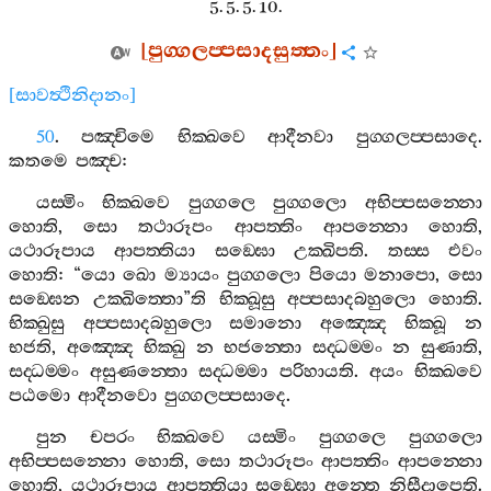
5. 5. 5. 10.
[
පුග‍්ගලප‍්පසාදසුත‍්තං
]
[
සාවත්‍ථිනිදානං
]
50
.
පඤ‍්චිමෙ
භික‍්ඛවෙ
ආදීනවා
පුග‍්ගලප‍්පසාදෙ
.
කතමෙ
පඤ‍්ච
:
යස‍්මිං
භික‍්ඛවෙ
පුග‍්ගලෙ
පුග‍්ගලො
අභිප‍්පසන‍්නො
හොති
,
සො
තථාරූපං
ආපත‍්තිං
ආපන‍්නො
හොති
,
යථාරූපාය
ආපත‍්තියා
සඞ‍්ඝො
උක‍්ඛිපති
.
තස‍්ස
එවං
හොති
: “
යො
ඛො
ම්‍යායං
පුග‍්ගලො
පියො
මනාපො
,
සො
සඞ‍්ඝෙන
උක‍්ඛිත‍්තො
”
ති
භික‍්ඛූසු
අප‍්පසාදබහුලො
හොති
.
භික‍්ඛුසු
අප‍්පසාදබහුලො
සමානො
අඤ‍්ඤෙ
භික‍්ඛූ
න
භජති
,
අඤ‍්ඤෙ
භික‍්ඛු
න
භජන‍්තො
සද‍්ධම‍්මං
න
සුණාති
,
සද‍්ධම‍්මං
අසුණන‍්තො
සද‍්ධම‍්මා
පරිහායති
.
අයං
භික‍්ඛවෙ
පඨමො
ආදීනවො
පුග‍්ගලප‍්පසාදෙ
.
පුන
චපරං
භික‍්ඛවෙ
යස‍්මිං
පුග‍්ගලෙ
පුග‍්ගලො
අභිප‍්පසන‍්නො
හොති
,
සො
තථාරූපං
ආපත‍්තිං
ආපන‍්නො
හොති
,
යථාරූපාය
ආපත‍්තියා
සඞ‍්ඝො
අන‍්තෙ
නිසීදාපෙති
.