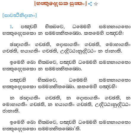
[
භත‍්තුද‍්දෙසක
සුත‍්තං
]
[
සාවත්‍ථිනිදානං
]
1
.
පඤ‍්චහි
භික‍්ඛවෙ
,
ධම‍්මෙහි
සමන‍්නාගතො
භත‍්තුද‍්දෙසකො
න
සම‍්මන‍්නිතබ‍්බො
.
කතමෙහි
පඤ‍්චහි
:
ඡන්‍දාගතිං
ගච‍්ඡති
,
දොසාගතිං
ගච‍්ඡති
,
මොහාගතිං
ගච‍්ඡති
,
භයාගතිං
ගච‍්ඡති
,
උද‍්දිට‍්ඨානුද‍්දිට‍්ඨං
න
ජානාති
.
ඉමෙහි
ඛො
භික‍්ඛවෙ
,
පඤ‍්චහි
ධම‍්මෙහි
සමන‍්නාගතො
භත‍්තුද‍්දෙසකො
න
සම‍්මන‍්නිතබ‍්බො
.
පඤ‍්චහි
භික‍්ඛවෙ
,
ධම‍්මෙහි
සමන‍්නාගතො
භත‍්තුද‍්දෙසකො
සම‍්මන‍්නිතබ‍්බො
.
කතමෙහි
පඤ‍්චහි
:
න
ඡන්‍දාගතිං
ගච‍්ඡති
,
න
දොසාගතිං
ගච‍්ඡති
,
න
මොහාගතිං
ගච‍්ඡති
,
න
භයාගතිං
ගච‍්ඡති
,
උද‍්දිට‍්ඨානුද‍්දිට‍්ඨං
ජානාති
.
ඉමෙහි
ඛො
භික‍්ඛවෙ
,
පඤ‍්චහි
ධම‍්මෙහි
සමන‍්නාගතො
භත‍්තුද‍්දෙසකො
සම‍්මන‍්නිතබ‍්බො
’
ති
.