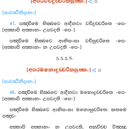
[
අපරවචීදුච‍්චරිතසුත‍්තං
]
[
සාවත්‍ථිනිදානං
]
47
.
පඤ‍්චිමෙ
භික‍්ඛවෙ
ආදීනවා
වචීදුච‍්චරිතෙ
-
පෙ
-
[
අත‍්තාපි
අත‍්තානං
උපවදති
-
පෙ
-]
පඤ‍්චිමෙ
භික‍්ඛවෙ
ආනිසංසා
වචීසුචරිතෙ
-
පෙ
-
[
අත‍්තාපි
අත‍්තානං
න
උපවදති
-
පෙ
-]
5. 5. 5. 8.
[
අපරමනොදුච‍්චරිතසුත‍්තං
]
[
සාවත්‍ථිනිදානං
]
48
.
පඤ‍්චිමෙ
භික‍්ඛවෙ
ආදීනවා
මනොදුච‍්චරිතෙ
-
පෙ
-
[
අත‍්තාපි
අත‍්තානං
උපවදති
-
පෙ
-]
පඤ‍්චිමෙ
භික‍්ඛවෙ
ආනිසංසා
මනොසුචරිතෙ
.
කතමෙ
පඤ‍්ච
:
අත‍්තාපි
අත‍්තානං
න
උපවදති
,
අනුවිච‍්ච
විඤ‍්ඤූ