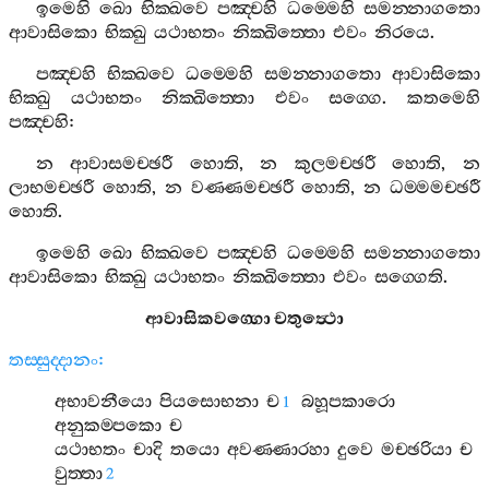
ඉමෙහි
ඛො
භික‍්ඛවෙ
පඤ‍්චහි
ධම‍්මෙහි
සමන‍්නාගතො
ආවාසිකො
භික‍්ඛු
යථාභතං
නික‍්ඛිත‍්තො
එවං
නිරයෙ
.
පඤ‍්චහි
භික‍්ඛවෙ
ධම‍්මෙහි
සමන‍්නාගතො
ආවාසිකො
භික‍්ඛු
යථාභතං
නික‍්ඛිත‍්තො
එවං
සග‍්ගෙ
.
කතමෙහි
පඤ‍්චහි
:
න
ආවාසමච‍්ඡරී
හොති
,
න
කුලමච‍්ඡරී
හොති
,
න
ලාභමච‍්ඡරී
හොති
,
න
වණ‍්ණමච‍්ඡරී
හොති
,
න
ධම‍්මමච‍්ඡරී
හොති
.
ඉමෙහි
ඛො
භික‍්ඛවෙ
පඤ‍්චහි
ධම‍්මෙහි
සමන‍්නාගතො
ආවාසිකො
භික‍්ඛු
යථාභතං
නික‍්ඛිත‍්තො
එවං
සග‍්ගෙති
.
ආවාසිකවග‍්ගො
චතුත්‍ථො
තස‍්සුද‍්දානං
:
අභාවනීයො
පියසොභනා
ච
බහූපකාරො
1
අනුකම‍්පකො
ච
යථාභතං
චාදි
තයො
අවණ‍්ණාරහා
දුවෙ
මච‍්ඡරියා
ච
වුත‍්තා
2