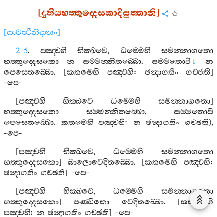
[
දුතියභත‍්තුද‍්දෙසකාදිසුත‍්තානි
]
[
සාවත්‍ථිනිදානං
]
2-5
.
පඤ‍්චහි
භික‍්ඛවෙ
,
ධම‍්මෙහි
සමන‍්නාගතො
භත‍්තුද‍්දෙසකො
න
සම‍්මන‍්නිතබ‍්බො
.
සම‍්මතොපි
න
1
පෙසෙතබ‍්බො
. [
කතමෙහි
පඤ‍්චහි
:
ඡන්‍දාගතිං
ගච‍්ඡති
]
-
පෙ
-
[
පඤ‍්චහි
භික‍්ඛවෙ
ධම‍්මෙහි
සමන‍්නාගතො
]
භත‍්තුද‍්දෙසකො
සම‍්මන‍්නිතබ‍්බො
,
සම‍්මතොපි
පෙසෙතබ‍්බො
.
කතමෙහි
පඤ‍්චහි
:
න
ඡන්‍දාගතිං
ගච‍්ඡති
),
-
පෙ
-
[
පඤ‍්චහි
භික‍්ඛවෙ
,
ධම‍්මෙහි
සමන‍්නාගතො
භත‍්තුද‍්දෙසකො
]
බාලොවෙදිතබ‍්බො
. [
කතමෙහි
පඤ‍්චහි
:
ඡන්‍දාගතිං
ගච‍්ඡති
] -
පෙ
-
[
පඤ‍්චහි
භික‍්ඛවෙ
,
ධම‍්මෙහි
සමන‍්නාගතො
භත‍්තුද‍්දෙසකො
]
පණ‍්ඩිතො
වෙදිතබ‍්බො
. [
කතමෙහි
පඤ‍්චහි
:
න
ඡන්‍දාගතිං
ගච‍්ඡති
] -
පෙ
-