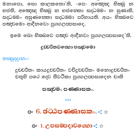
මනාපො
,
සො
කාලකතො
’
ති
, -
පෙ
-
අඤ‍්ඤෙ
භික‍්ඛූ
න
භජති
,
අඤ‍්ඤෙ
භික‍්ඛූ
න
භජන‍්තො
සද‍්ධම‍්මං
න
සුණාති
,
සද‍්ධම‍්මං
අසුණන‍්තො
සද‍්ධම‍්මා
පරිහායති
.
අයං
භික‍්ඛවෙ
පඤ‍්චමො
ආදීනවො
පුග‍්ගලප‍්පසාදෙ
.
ඉමෙ
ඛො
භික‍්ඛවෙ
පඤ‍්ච
ආදීනවා
පුග‍්ගලප‍්පසාදෙ
’
ති
.
දුච‍්චරිතවග‍්ගො
පඤ‍්චමො
තස‍්සුද‍්දානං
:
දුච‍්චරිතං
කායදුච‍්චරිතං
වචීදුච‍්චරිතං
මනොදුච‍්චරිතං
චතූහි
පරෙ
ද‍්වෙ
සීවථිකා
පුග‍්ගලප‍්පසාදෙන
චාති
පඤ‍්චමං
පණ‍්ණාසකං
.
444
6.
ඡට‍්ඨපණ‍්ණාසකං
.
1.
උපසම‍්පදාවග‍්ගො