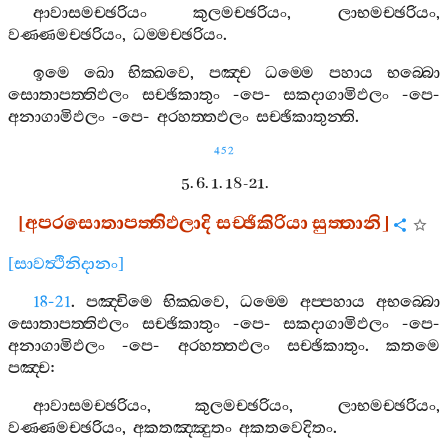
ආවාසමච‍්ඡරියං
කුලමච‍්ඡරියං
,
ලාභමච‍්ඡරියං
,
වණ‍්ණමච‍්ඡරියං
,
ධම‍්මච‍්ඡරියං
.
ඉමෙ
ඛො
භික‍්ඛවෙ
,
පඤ‍්ච
ධම‍්මෙ
පහාය
භබ‍්බො
සොතාපත‍්තිඵලං
සච‍්ඡිකාතුං
-
පෙ
-
සකදාගාමිඵලං
-
පෙ
-
අනාගාමිඵලං
-
පෙ
-
අරහත‍්තඵලං
සච‍්ඡිකාතුන‍්ති
.
452
5. 6. 1. 18-21.
[
අපරසොතාපත‍්තිඵලාදි
සච‍්ඡිකිරියා
සුත‍්තානි
]
[
සාවත්‍ථිනිදානං
]
18-21
.
පඤ‍්චිමෙ
භික‍්ඛවෙ
,
ධම‍්මෙ
අප‍්පහාය
අභබ‍්බො
සොතාපත‍්තිඵලං
සච‍්ඡිකාතුං
-
පෙ
-
සකදාගාමිඵලං
-
පෙ
-
අනාගාමිඵලං
-
පෙ
-
අරහත‍්තඵලං
සච‍්ඡිකාතුං
.
කතමෙ
පඤ‍්ච
:
ආවාසමච‍්ඡරියං
,
කුලමච‍්ඡරියං
,
ලාභමච‍්ඡරියං
,
වණ‍්ණමච‍්ඡරියං
,
අකතඤ‍්ඤුතං
අකතවෙදිතං
.