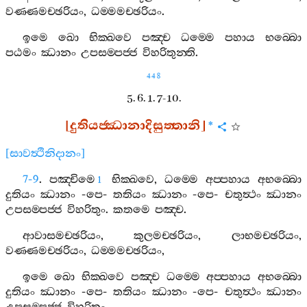
වණ‍්ණමච‍්ඡරියං
,
ධම‍්මමච‍්ඡරියං
.
ඉමෙ
ඛො
භික‍්ඛවෙ
පඤ‍්ච
ධම‍්මෙ
පහාය
භබ‍්බො
පඨමං
ඣානං
උපසම‍්පජ‍්ජ
විහරිතුන‍්ති
.
448
5. 6. 1. 7-10.
[
දුතියජ‍්ඣානාදිසුත‍්තානි
]
*
[
සාවත්‍ථිනිදානං
]
7-9
.
පඤ‍්චිමෙ
භික‍්ඛවෙ
,
ධම‍්මෙ
අප‍්පහාය
අභබ‍්බො
1
දුතියං
ඣානං
-
පෙ
-
තතියං
ඣානං
-
පෙ
-
චතුත්‍ථං
ඣානං
උපසම‍්පජ‍්ජ
විහරිතුං
.
කතමෙ
පඤ‍්ච
.
ආවාසමච‍්ඡරියං
,
කුලමච‍්ඡරියං
,
ලාභමච‍්ඡරියං
,
වණ‍්ණමච‍්ඡරියං
,
ධම‍්මමච‍්ඡරියං
,
ඉමෙ
ඛො
භික‍්ඛවෙ
පඤ‍්ච
ධම‍්මෙ
අප‍්පහාය
අභබ‍්බො
දුතියං
ඣානං
-
පෙ
-
තතියං
ඣානං
-
පෙ
-
චතුත්‍ථං
ඣානං