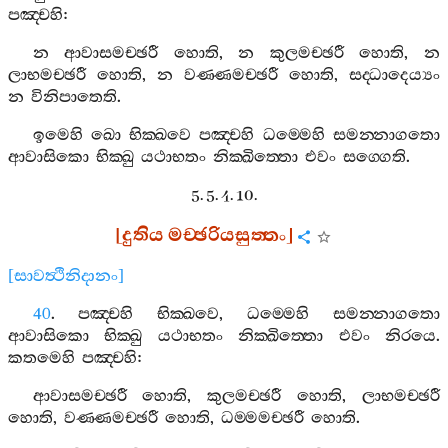
පඤ‍්චහි
:
න
ආවාසමච‍්ඡරී
හොති
,
න
කුලමච‍්ඡරී
හොති
,
න
ලාභමච‍්ඡරී
හොති
,
න
වණ‍්ණමච‍්ඡරී
හොති
,
සද‍්ධාදෙය්‍යං
න
විනිපාතෙති
.
ඉමෙහි
ඛො
භික‍්ඛවෙ
පඤ‍්චහි
ධම‍්මෙහි
සමන‍්නාගතො
ආවාසිකො
භික‍්ඛු
යථාභතං
නික‍්ඛිත‍්තො
එවං
සග‍්ගෙති
.
5. 5. 4. 10.
[
දුතිය
මච‍්ඡරියසුත‍්තං
]
[
සාවත්‍ථිනිදානං
]
40
.
පඤ‍්චහි
භික‍්ඛවෙ
,
ධම‍්මෙහි
සමන‍්නාගතො
ආවාසිකො
භික‍්ඛු
යථාභතං
නික‍්ඛිත‍්තො
එවං
නිරයෙ
.
කතමෙහි
පඤ‍්චහි
:
ආවාසමච‍්ඡරී
හොති
,
කුලමච‍්ඡරී
හොති
,
ලාභමච‍්ඡරී
හොති
,
වණ‍්ණමච‍්ඡරී
හොති
,
ධම‍්මමච‍්ඡරී
හොති
.