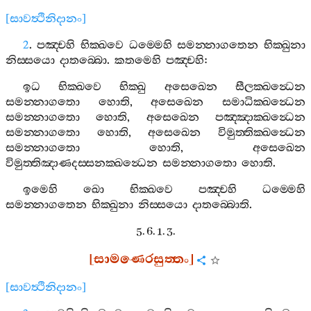
[
සාවත්‍ථිනිදානං
]
2
.
පඤ‍්චහි
භික‍්ඛවෙ
ධම‍්මෙහි
සමන‍්නාගතෙන
භික‍්ඛුනා
නිස‍්සයො
දාතබ‍්බො
.
කතමෙහි
පඤ‍්චහි
:
ඉධ
භික‍්ඛවෙ
භික‍්ඛු
අසෙඛෙන
සීලක‍්ඛන්‍ධෙන
සමන‍්නාගතො
හොති
,
අසෙඛෙන
සමාධික‍්ඛන්‍ධෙන
සමන‍්නාගතො
හොති
,
අසෙඛෙන
පඤ‍්ඤාක‍්ඛන්‍ධෙන
සමන‍්නාගතො
හොති
,
අසෙඛෙන
විමුත‍්තික‍්ඛන්‍ධෙන
සමන‍්නාගතො
හොති
,
අසෙඛෙන
විමුත‍්තිඤාණදස‍්සනක‍්ඛන්‍ධෙන
සමන‍්නාගතො
හොති
.
ඉමෙහි
ඛො
භික‍්ඛවෙ
පඤ‍්චහි
ධම‍්මෙහි
සමන‍්නාගතෙන
භික‍්ඛුනා
නිස‍්සයො
දාතබ‍්බොති
.
5. 6. 1. 3.
[
සාමණෙරසුත‍්තං
]
[
සාවත්‍ථිනිදානං
]