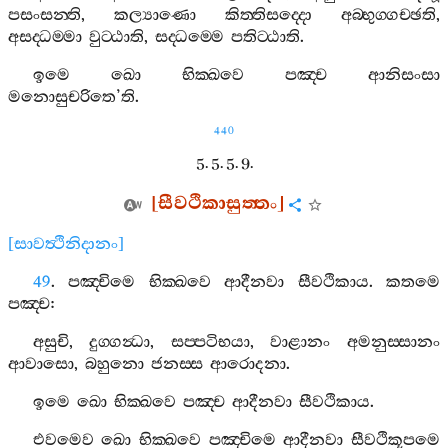
පසංසන‍්ති
,
කල්‍යාණො
කිත‍්තිසද‍්දො
අබ‍්භුග‍්ගච‍්ඡති
,
අසද‍්ධම‍්මා
වුට‍්ඨාති
,
සද‍්ධම‍්මෙ
පතිට‍්ඨාති
.
ඉමෙ
ඛො
භික‍්ඛවෙ
පඤ‍්ච
ආනිසංසා
මනොසුචරිතෙ
’
ති
.
440
5. 5. 5. 9.
[
සීවථිකාසුත‍්තං
]
[
සාවත්‍ථිනිදානං
]
49
.
පඤ‍්චිමෙ
භික‍්ඛවෙ
ආදීනවා
සීවථිකාය
.
කතමෙ
පඤ‍්ච
:
අසුචි
,
දුග‍්ගන්‍ධා
,
සප‍්පටිභයා
,
වාළානං
අමනුස‍්සානං
ආවාසො
,
බහුනො
ජනස‍්ස
ආරොදනා
.
ඉමෙ
ඛො
භික‍්ඛවෙ
පඤ‍්ච
ආදීනවා
සීවථිකාය
.
එවමෙව
ඛො
භික‍්ඛවෙ
පඤ‍්චිමෙ
ආදීනවා
සීවථිකූපමෙ