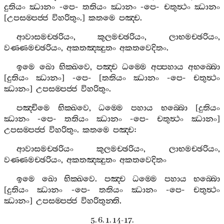
දුතියං
ඣානං
-
පෙ
-
තතියං
ඣානං
-
පෙ
-
චතුත්‍ථං
ඣානං
[
උපසම‍්පජ‍්ජ
විහරිතුං
.]
කතමෙ
පඤ‍්ච
.
ආවාසමච‍්ඡරියං
,
කුලමච‍්ඡරියං
,
ලාභමච‍්ඡරියං
,
වණ‍්ණමච‍්ඡරියං
,
අකතඤ‍්ඤුතං
අකතවෙදිතං
.
ඉමෙ
ඛො
භික‍්ඛවෙ
,
පඤ‍්ච
ධම‍්මෙ
අප‍්පහාය
අභබ‍්බො
[
දුතියං
ඣානං
] -
පෙ
- [
තතියං
ඣානං
-
පෙ
-
චතුත්‍ථං
ඣානං
]
උපසම‍්පජ‍්ජ
විහරිතුං
.
පඤ‍්චිමෙ
භික‍්ඛවෙ
,
ධම‍්මෙ
පහාය
භබ‍්බො
[
දුතියං
ඣානං
-
පෙ
-
තතියං
ඣානං
-
පෙ
-
චතුත්‍ථං
ඣානං
]
උපසම‍්පජ‍්ජ
විහරිතුං
.
කතමෙ
පඤ‍්ච
:
ආවාසමච‍්ඡරියං
කුලමච‍්ඡරියං
,
ලාභමච‍්ඡරියං
,
වණ‍්ණමච‍්ඡරියං
,
අකතඤ‍්ඤුතං
අකතවෙදිතං
ඉමෙ
ඛො
භික‍්ඛවෙ
.
පඤ‍්ච
ධම‍්මෙ
පහාය
භබ‍්බො
[
දුතියං
ඣානං
-
පෙ
-
තතියං
ඣානං
-
පෙ
-
චතුත්‍ථං
ඣානං
]
උපසම‍්පජ‍්ජ
විහරිතුන‍්ති
.
5. 6. 1. 14-17.