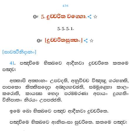
436
5.
දුච‍්චරිත
වග‍්ගො
.
5. 5. 5. 1.
[
දුච‍්චරිතසුත‍්තං
]
[
සාවත්‍ථිනිදානං
]
41
.
පඤ‍්චිමෙ
භික‍්ඛවෙ
ආදීනවා
දුච‍්චරිතෙ
කතමෙ
පඤ‍්ච
:
අත‍්තාපි
අත‍්තානං
උපවදති
,
අනුවිච‍්ච
විඤ‍්ඤූ
ගරහන‍්ති
,
පාපකො
කිත‍්තිසද‍්දො
අබ‍්භුග‍්ගච‍්ඡති
,
සම‍්මූළ‍්හො
කාලං
කරොති
,
කායස‍්ස
භෙදා
පරම‍්මරණා
අපායං
දුග‍්ගතිං
විනිපාතං
නිරයං
උපපජ‍්ජති
.
ඉමෙ
ඛො
භික‍්ඛවෙ
පඤ‍්ච
ආදීනවා
දුච‍්චරිතෙ
.
පඤ‍්චිමෙ
භික‍්ඛවෙ
ආනිසංසා
සුචරිතෙ
.
කතමෙ
පඤ‍්ච
: