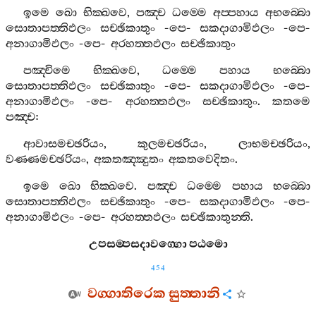
ඉමෙ
ඛො
භික‍්ඛවෙ
,
පඤ‍්ච
ධම‍්මෙ
අප‍්පහාය
අභබ‍්බො
සොතාපත‍්තිඵලං
සච‍්ඡිකාතුං
-
පෙ
-
සකදාගාමිඵලං
-
පෙ
-
අනාගාමිඵලං
-
පෙ
-
අරහත‍්තඵලං
සච‍්ඡිකාතුං
පඤ‍්චිමෙ
භික‍්ඛවෙ
,
ධම‍්මෙ
පහාය
භබ‍්බො
සොතාපත‍්තිඵලං
සච‍්ඡිකාතුං
-
පෙ
-
සකදාගාමිඵලං
-
පෙ
-
අනාගාමිඵලං
-
පෙ
-
අරහත‍්තඵලං
සච‍්ඡිකාතුං
.
කතමෙ
පඤ‍්ච
:
ආවාසමච‍්ඡරියං
,
කුලමච‍්ඡරියං
,
ලාභමච‍්ඡරියං
,
වණ‍්ණමච‍්ඡරියං
,
අකතඤ‍්ඤුතං
අකතවෙදිතං
.
ඉමෙ
ඛො
භික‍්ඛවෙ
.
පඤ‍්ච
ධම‍්මෙ
පහාය
භබ‍්බො
සොතාපත‍්තිඵලං
සච‍්ඡිකාතුං
-
පෙ
-
සකදාගාමිඵලං
-
පෙ
-
අනාගාමිඵලං
-
පෙ
-
අරහත‍්තඵලං
සච‍්ඡිකාතුන‍්ති
.
උපසම‍්පසදාවග‍්ගො
පඨමො
454
වග‍්ගාතිරෙක
සුත‍්තානි