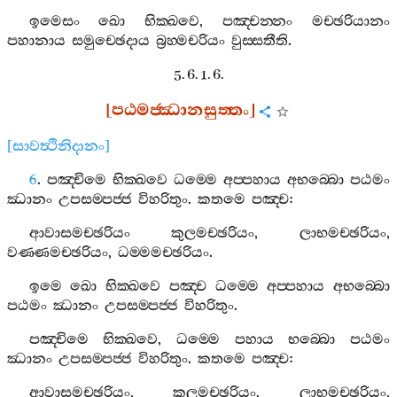
ඉමෙසං
ඛො
භික‍්ඛවෙ
,
පඤ‍්චන‍්නං
මච‍්ඡරියානං
පහානාය
සමුච‍්ඡෙදාය
බ්‍රහ‍්මචරියං
වුස‍්සතීති
.
5. 6. 1. 6.
[
පඨමජ‍්ඣානසුත‍්තං
]
[
සාවත්‍ථිනිදානං
]
6
.
පඤ‍්චිමෙ
භික‍්ඛවෙ
ධම‍්මෙ
අප‍්පහාය
අභබ‍්බො
පඨමං
ඣානං
උපසම‍්පජ‍්ජ
විහරිතුං
.
කතමෙ
පඤ‍්ච
:
ආවාසමච‍්ඡරියං
කුලමච‍්ඡරියං
,
ලාභමච‍්ඡරියං
,
වණ‍්ණමච‍්ඡරියං
,
ධම‍්මමච‍්ඡරියං
.
ඉමෙ
ඛො
භික‍්ඛවෙ
පඤ‍්ච
ධම‍්මෙ
අප‍්පහාය
අභබ‍්බො
පඨමං
ඣානං
උපසම‍්පජ‍්ජ
විහරිතුං
.
පඤ‍්චිමෙ
භික‍්ඛවෙ
,
ධම‍්මෙ
පහාය
භබ‍්බො
පඨමං
ඣානං
උපසම‍්පජ‍්ජ
විහරිතුං
.
කතමෙ
පඤ‍්ච
:
ආවාසමච‍්ඡරියං
,
කුලමච‍්ඡරියං
,
ලාභමච‍්ඡරියං
,