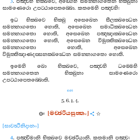
3
.
පඤ‍්චහි
භික‍්ඛවෙ
,
අඞ‍්ගෙහි
සමන‍්නාගතෙන
භික‍්ඛුනා
සාමණෙරො
උපට‍්ඨාපෙතබ‍්බො
.
කතමෙහි
පඤ‍්චහි
:
ඉධ
භික‍්ඛවෙ
භික‍්ඛු
අසෙඛෙන
සීලක‍්ඛන්‍ධෙන
සමන‍්නාගතො
හොති
,
අසෙඛෙන
සමාධික‍්ඛන්‍ධෙන
සමන‍්නාගතො
හොති
,
අසෙඛෙන
පඤ‍්ඤාක‍්ඛන්‍ධෙන
සමන‍්නාගතො
හොති
,
අසෙඛෙන
විමුත‍්තික‍්ඛන්‍ධෙන
සමන‍්නාගතො
හොති
,
අසෙඛෙන
විමුත‍්තිඤාණදස‍්සනක‍්ඛන්‍ධෙන
සමන‍්නාගතො
හොති
.
ඉමෙහි
ඛො
භික‍්ඛවෙ
,
පඤ‍්චහි
ධම‍්මෙහි
සමන‍්නාගතෙන
භික‍්ඛුනා
සාමණෙරො
උපට‍්ඨාපෙතබ‍්බොති
.
446
5. 6. 1. 4.
[
මච‍්ඡරියසුත‍්තං
]
[
සාවත්‍ථිනිදානං
]
4
.
පඤ‍්චිමානි
භික‍්ඛවෙ
මච‍්ඡරියානි
.
කතමානි
පඤ‍්ච
: