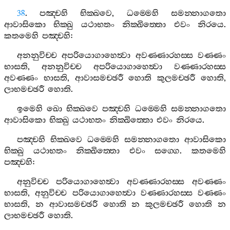
38
.
පඤ‍්චහි
භික‍්ඛවෙ
,
ධම‍්මෙහි
සමන‍්නාගතො
ආවාසිකො
භික‍්ඛු
යථාභතං
නික‍්ඛිත‍්තො
එවං
නිරයෙ
.
කතමෙහි
පඤ‍්චහි
:
අනනුවිච‍්ච
අපරියොගාහෙත්‍වා
අවණ‍්ණාරහස‍්ස
වණ‍්ණං
භාසති
,
අනනුවිච‍්ච
අපරියොගාහෙත්‍වා
වණ‍්ණාරහස‍්ස
අවණ‍්ණං
භාසති
,
ආවාසමච‍්ඡරී
හොති
කුලමච‍්ඡරී
හොති
,
ලාභමච‍්ඡරී
හොති
.
ඉමෙහි
ඛො
භික‍්ඛවෙ
පඤ‍්චහි
ධම‍්මෙහි
සමන‍්නාගතො
ආවාසිකො
භික‍්ඛු
යථාභතං
නික‍්ඛිත‍්තො
එවං
නිරයෙ
.
පඤ‍්චහි
භික‍්ඛවෙ
ධම‍්මෙහි
සමන‍්නාගතො
ආවාසිකො
භික‍්ඛු
යථාභතං
නික‍්ඛිත‍්තො
එවං
සග‍්ගෙ
.
කතමෙහි
පඤ‍්චහි
:
අනුවිච‍්ච
පරියොගාහෙත්‍වා
අවණ‍්ණාරහස‍්ස
අවණ‍්ණං
භාසති
,
අනුවිච‍්ච
පරියොගාහෙත්‍වා
වණ‍්ණාරහස‍්ස
වණ‍්ණං
භාසති
,
න
ආවාසමච‍්ඡරී
හොති
න
කුලමච‍්ඡරී
හොති
න
ලාභමච‍්ඡරී
හොති
.