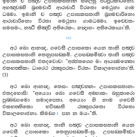
ඉමානි
ච
පඤ‍්ච
උපාසකසතානි
සීලෙසු
පරිපූරකාරිනො
.
අහඤ‍්චම‍්හි
බ්‍රහ‍්මචාරී
ආරාචාරී
විරතො
මෙථුනා
ගාම
ධම‍්මා
.
ඉමානි
ච
පඤ‍්ච
උපාසකසතානි
බ්‍රහ‍්මචාරිනො
ආරාචාරිනො
විරතා
මෙථුනා
ගාමධම‍්මා
.
ඉච‍්චෙතං
සමසමං
,
නත්‍ථි
කිඤ‍්චි
අතිරෙකං
.
හන්‍දාහං
අතිරෙකායා
’
ති
.
352
අථ
ඛො
ආනන්‍ද
,
ගවෙසී
උපාසකො
යෙන
තානි
පඤ‍්ච
උපාසකසතානි
තෙනුපසඞ‍්කමි
.
උපසඞ‍්කමිත්‍වා
තානි
පඤ‍්ච
උපාසකසතානි
එතදවොච
: “
අජ‍්ජතග‍්ගෙ
මං
ආයස‍්මන‍්තො
එකභත‍්තිකං
ධාරෙථ
රත‍්තූපරතං
විරතං
විකාලභොජනා
’
ති
.
(3)
අථ
ඛො
ආනන්‍ද
,
තෙසං
පඤ‍්චන‍්නං
උපාසකසතානං
එතදහොසි
: “
අය්‍යො
ඛො
ගවෙසී
අම‍්හාකං
බහුකාරො
පුබ‍්බඞ‍්ගමො
සමාදපෙතා
.
අය්‍යො
හි
නාම
ගවෙසී
එකභත‍්තිකො
භවිස‍්සති
රත‍්තුපරතො
විරතො
විකාලභොජනා
.
කිමඞ‍්ග
පන
න
මයං
”
ති
.
1
අථ
ඛො
ආනන්‍ද
,
තානි
පඤ‍්ච
උපාසකසතානි
යෙන
ගවෙසී
උපාසකො
තෙනුපසඞ‍්කමිංසු
.
උපසඞ‍්කමිත්‍වා