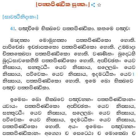
[
පත‍්තපිණ‍්ඩික
සුත‍්තං
]
[
සාවත්‍ථිනිදානං
]
41
.
පඤ‍්චිමෙ
භික‍්ඛවෙ
පත‍්තපිණ‍්ඩිකා
.
කතමෙ
පඤ‍්ච
:
මන්‍දත‍්තා
මොමුහත‍්තා
පත‍්තපිණ‍්ඩිකො
හොති
.
පාපිච‍්ඡො
ඉච‍්ඡාපකතො
පත‍්තපිණ‍්ඩිකො
හොති
.
උම‍්මාදා
චිත‍්තක‍්ඛෙපා
පත‍්තපිණ‍්ඩිකො
හොති
.
වණ‍්ණිතං
බුද‍්ධෙහි
බුද‍්ධසාවකෙහීති
පත‍්තපිණ‍්ඩිකො
හොති
.
අප‍්පිච‍්ඡතං
යෙව
නිස‍්සාය
,
සන‍්තුට‍්ඨිං
යෙව
නිස‍්සාය
,
සල‍්ලෙඛං
යෙව
නිස‍්සාය
,
පවිවෙකං
යෙව
නිස‍්සාය
,
ඉදමට‍්ඨිතං
යෙව
1
නිස‍්සාය
,
පත‍්තපිණ‍්ඩිකො
හොති
.
ඉමෙ
ඛො
භික‍්ඛවෙ
පඤ‍්ච
පත‍්තපිණ‍්ඩිකා
.
ඉමෙසං
ඛො
භික‍්ඛවෙ
පඤ‍්චන‍්නං
පත‍්තපිණ‍්ඩිකානං
ය‍්වායං
පත‍්තපිණ‍්ඩිකො
අප‍්පිච‍්ඡතං
යෙව
නිස‍්සාය
,
සන‍්තුට‍්ඨිං
යෙව
නිස‍්සාය
,
සල‍්ලෙඛං
යෙව
නිස‍්සාය
,
පවිවෙකං
යෙව
නිස‍්සාය
,
ඉදමට‍්ඨිතං
යෙව
නිස‍්සාය
,
පත‍්තපිණ‍්ඩිකො
හොති
.
අයං
ඉමෙසං
පඤ‍්චන‍්නං
පත‍්තපිණ‍්ඩිකානං
අග‍්ගො
ච
සෙට‍්ඨො
ච
මොක‍්ඛො
ච