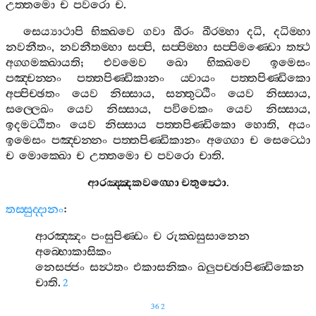
උත‍්තමො
ච
පවරො
ච
.
සෙය්‍යාථාපි
භික‍්ඛවෙ
ගවා
ඛීරං
ඛීරම‍්හා
දධි
,
දධිම‍්හා
නවනීතං
,
නවනීතම‍්හා
සප‍්පි
,
සප‍්පිම‍්හා
සප‍්පිමණ‍්ඩො
තත්‍ථ
අග‍්ගමක‍්ඛායති
;
එවමෙව
ඛො
භික‍්ඛවෙ
ඉමෙසං
පඤ‍්චන‍්නං
පත‍්තපිණ‍්ඩිකානං
ය‍්වායං
පත‍්තපිණ‍්ඩිකො
අප‍්පිච‍්ඡතං
යෙව
නිස‍්සාය
,
සන‍්තුට‍්ඨිං
යෙව
නිස‍්සාය
,
සල‍්ලෙඛං
යෙව
නිස‍්සාය
,
පවිවෙකං
යෙව
නිස‍්සාය
,
ඉදමට‍්ඨිතං
යෙව
නිස‍්සාය
පත‍්තපිණ‍්ඩිකො
හොති
,
අයං
ඉමෙසං
පඤ‍්චන‍්නං
පත‍්තපිණ‍්ඩිකානං
අග‍්ගො
ච
සෙට‍්ඨො
ච
මොක‍්ඛො
ච
උත‍්තමො
ච
පවරො
චාති
.
ආරඤ‍්ඤකවග‍්ගො
චතුත්‍ථො
.
තස‍්සුද‍්දානං
:
ආරඤ‍්ඤං
පංසුපිණ‍්ඩං
ච
රුක‍්ඛසුසානෙන
අබ‍්භොකාසිකං
නෙසජ‍්ජං
සන්‍ථතං
එකාසනිකං
ඛලුපච‍්ඡාපිණ‍්ඩිකෙන
චාති
.
2
362