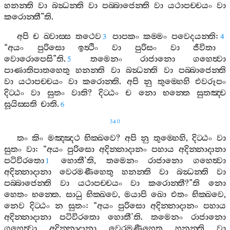
හනන‍්ති
වා
බන්‍ධන‍්ති
වා
පබ‍්බාජෙන‍්ති
වා
යථාපච‍්චයං
වා
කරොන‍්තී
”
ති
.
අපි
ච
ඛ‍්වාස‍්ස
තථෙව
පාපකං
කම‍්මං
පවෙදයන‍්ති
:
3
4
“
අයං
පුරිසො
ඉත්‍ථිං
වා
පුරිසං
වා
ජීවිතා
වොරොපෙසි
”
ති
.
තමෙනං
රාජානො
ගහෙත්‍වා
5
පාණාතිපාතහෙතු
හනන‍්ති
වා
බන්‍ධන‍්ති
වා
පබ‍්බාජෙන‍්ති
වා
යථාපච‍්චයං
වා
කරොන‍්ති
.
අපි
නු
තුම‍්හෙහි
එවරූපං
දිට‍්ඨං
වා
සුතං
වාති
?
දිට‍්ඨං
ච
නො
භන‍්තෙ
සුතඤ‍්ච
සූයිස‍්සති
චාති
.
6
340
තං
කිං
මඤ‍්ඤථ
භික‍්ඛවෙ
?
අපි
නු
තුම‍්හෙහි
,
දිට‍්ඨං
වා
සුතං
වා
: “
අයං
පුරිසො
අදින‍්නාදානං
පහාය
අදින‍්නාදානා
පටිවිරතො
හොතී
’
ති
,
තමෙනං
රාජානො
ගහෙත්‍වා
1
අදින‍්නාදානා
වෙරමණීහෙතු
හනන‍්ති
වා
බන්‍ධන‍්ති
වා
පබ‍්බාජෙන‍්ති
වා
යථාපච‍්චයං
වා
කරොන‍්තී
?”
ති
නො
හෙතං
භන‍්තෙ
.
සාධු
භික‍්ඛවෙ
,
මයාපි
ඛො
එතං
භික‍්ඛවෙ
,
නෙව
දිට‍්ඨං
න
සුතං
: “
අයං
පුරිසො
අදින‍්නාදානං
පහාය
අදින‍්නාදානා
පටිවිරතො
හොතී
’
ති
.
තමෙනං
රාජානො
ගහෙත්‍වා
අදින‍්නාදානා
වෙරමණීහෙතු
හනන‍්ති
වා