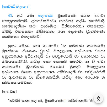
[
සාවත්‍ථිනිදානං
]
43
.
අථ
ඛො
දොණො
බ්‍රාහ‍්මණො
යෙන
භගවා
තෙනුපසඞ‍්කමි
.
උපසඞ‍්කමිත්‍වා
භගවතා
සද‍්ධිං
සම‍්මොදි
.
සම‍්මොදනීයං
කථං
සාරාණීයං
වීතිසාරෙත්‍වා
එකමන‍්තං
නිසීදි
.
එකමන‍්තං
නිසින‍්නො
ඛො
දොණො
බ්‍රාහ‍්මණො
භගවන‍්තං
එතදවොච
:
සුතං
මෙතං
භො
ගොතම
: “
න
සමණො
ගොතමො
බ්‍රාහ‍්මණෙ
ජිණ‍්ණෙ
වුද‍්ධෙ
මහල‍්ලකෙ
අද‍්ධගතෙ
වයො
අනුප‍්පත‍්තෙ
අභිවාදෙති
වා
පච‍්චුට‍්ඨෙති
වා
ආසනෙන
වා
නිමන‍්තෙතී
”
ති
.
තයිදං
භො
ගොතම
තථෙව
,
න
හි
භවං
ගොතමො
බ්‍රාහ‍්මණෙ
ජිණ‍්ණෙ
වුද‍්ධෙ
මහල‍්ලකෙ
අද‍්ධගතෙ
වයො
අනුප‍්පත‍්තෙ
අභිවාදෙති
වා
පච‍්චුට‍්ඨෙති
වා
ආසනෙන
වා
නිමන‍්තෙතීති
.
තයිදං
භො
ගොතම
න
සම‍්පන‍්නමෙවාති
.
[
භගවා
:]
“
ත්‍වම‍්පි
නො
දොණ
,
බ්‍රාහ‍්මණො
පටිජානාසී
?”
ති
.
1