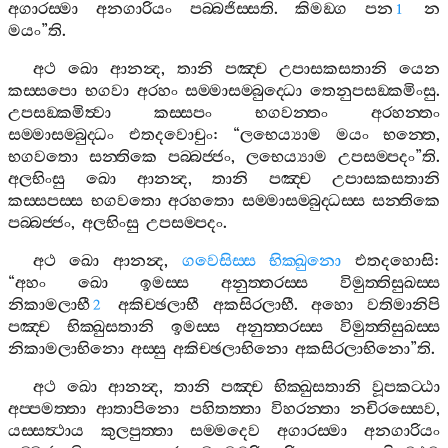
අගාරස‍්මා
අනගාරියං
පබ‍්බජිස‍්සති
.
කිමඞ‍්ග
පන
න
1
මයං
”
ති
.
අථ
ඛො
ආනන්‍ද
,
තානි
පඤ‍්ච
උපාසකසතානි
යෙන
කස‍්සපො
භගවා
අරහං
සම‍්මාසම‍්බුද‍්ධො
තෙනුපසඞ‍්කමිංසු
.
උපසඞ‍්කමිත්‍වා
කස‍්සපං
භගවන‍්තං
අරහන‍්තං
සම‍්මාසම‍්බුද‍්ධං
එතදවොචුං
: “
ලභෙය්‍යාම
මයං
භන‍්තෙ
,
භගවතො
සන‍්තිකෙ
පබ‍්බජ‍්ජං
,
ලභෙය්‍යාම
උපසම‍්පදං
”
ති
.
අලභිංසු
ඛො
ආනන්‍ද
,
තානි
පඤ‍්ච
උපාසකසතානි
කස‍්සපස‍්ස
භගවතො
අරහතො
සම‍්මාසම‍්බුද‍්ධස‍්ස
සන‍්තිකෙ
පබ‍්බජ‍්ජං
,
අලභිංසු
උපසම‍්පදං
.
අථ
ඛො
ආනන්‍ද
,
ගවෙසිස‍්ස
භික‍්ඛුනො
එතදහොසි
:
“
අහං
ඛො
ඉමස‍්ස
අනුත‍්තරස‍්ස
විමුත‍්තිසුඛස‍්ස
නිකාමලාභී
අකිච‍්ඡලාභී
අකසිරලාභී
.
අහො
වතිමානිපි
2
පඤ‍්ච
භික‍්ඛුසතානි
ඉමස‍්ස
අනුත‍්තරස‍්ස
විමුත‍්තිසුඛස‍්ස
නිකාමලාභිනො
අස‍්සු
අකිච‍්ඡලාභිනො
අකසිරලාභිනො
”
ති
.
අථ
ඛො
ආනන්‍ද
,
තානි
පඤ‍්ච
භික‍්ඛුසතානි
වූපකට‍්ඨා
අප‍්පමත‍්තා
ආතාපිනො
පහිතත‍්තා
විහරන‍්තා
නචිරස‍්සෙව
,
යස‍්සත්‍ථාය
කුලපුත‍්තා
සම‍්මදෙව
අගාරස‍්මා
අනගාරියං