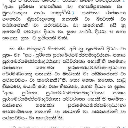
අපි
ච
ඛ‍්වාස‍්ස
තථෙව
පාපකං
කම‍්මං
පවෙදයන‍්ති
:
1
2
“
අයං
පුරිසො
ගහපතිස‍්ස
වා
ගහපතිපුත‍්තස‍්ස
වා
මුසාවාදෙන
අත්‍ථං
භඤ‍්ජී
”
ති
.
තමෙනං
රාජානො
3
ගහෙත්‍වා
මුසාවාදහෙතු
හනන‍්ති
වා
බන්‍ධන‍්ති
වා
පබ‍්බාජෙන‍්ති
වා
යථාපච‍්චයං
වා
කරොන‍්ති
.
අපි
නු
තුම‍්හෙහි
එවරූපං
දිට‍්ඨං
වා
සුතං
වා
?
ති
.
දිට‍්ඨං
ච
නො
භන‍්තෙ
,
සුතං
ච
සූයිස‍්සති
චාති
.
තං
කිං
මඤ‍්ඤථ
භික‍්ඛවෙ
,
අපි
නු
තුම‍්හෙහි
දිට‍්ඨං
වා
සුතං
වා
: “
අයං
පුරිසො
සුරාමෙරයමජ‍්ජපමාදට‍්ඨානං
පහාය
සුරාමෙරයමජ‍්ජපමාදට‍්ඨානා
පටිවිරතො
හොතී
’
ති
තමෙනං
රාජානො
ගහෙත්‍වා
සුරාමෙරයමජ‍්ජපමාදට‍්ඨානා
වෙරමණීහෙතු
හනන‍්ති
වා
බන්‍ධන‍්ති
වා
පබ‍්බාජෙන‍්ති
වා
යථාපච‍්චයං
වා
කරොන‍්තී
?”
ති
.
නො
හෙතං
භන‍්තෙ
.
සාධු
භික‍්ඛවෙ
,
මයාපි
ඛො
එතං
භික‍්ඛවෙ
,
නෙව
දිට‍්ඨං
න
සුතං
:
“
අයං
පුරිසො
සුරාමෙරයමජ‍්ජපමාදට‍්ඨානං
පහාය
සුරාමෙරයමජ‍්ජපමාදට‍්ඨානා
පටිවිරතො
හොතී
’
ති
තමෙනං
රාජානො
ගහෙත්‍වා
සුරාමෙරයමජ‍්ජපමාදට‍්ඨානා
වෙරමණීහෙතු
හනන‍්ති
වා
බන්‍ධන‍්ති
වා
පබ‍්බාජෙන‍්ති
වා
යථාපච‍්චයං
වා
කරොන‍්තී
”
ති
.