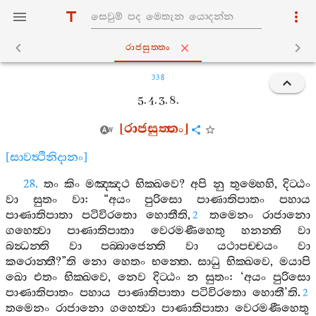
රාජසුත‍්තං
338
5. 4. 3. 8.
[
රාජසුත‍්තං
]
[
සාවත්‍ථිනිදානං
]
28.
තං
කිං
මඤ‍්ඤථ
භික‍්ඛවෙ
?
අපි
නු
තුම‍්හෙහි
,
දිට‍්ඨං
වා
සුතං
වා
: “
අයං
පුරිසො
පාණාතිපාතං
පහාය
පාණාතිපාතා
පටිවිරතො
හොතීති
,
තමෙනං
රාජානො
2
ගහෙත්‍වා
පාණාතිපාතා
වෙරමණීහෙතු
හනන‍්ති
වා
බන්‍ධන‍්ති
වා
පබ‍්බාජෙන‍්ති
වා
යථාපච‍්චයං
වා
කරොන‍්තී
?”
ති
නො
හෙතං
භන‍්තෙ
.
සාධු
භික‍්ඛවෙ
,
මයාපි
ඛො
එතං
භික‍්ඛවෙ
,
නෙව
දිට‍්ඨං
න
සුතං
: ‘
අයං
පුරිසො
පාණාතිපාතං
පහාය
පාණාතිපාතා
පටිවිරතො
හොතී
’
ති
.
2
තමෙනං
රාජානො
ගහෙත්‍වා
පාණාතිපාතා
වෙරමණීහෙතු