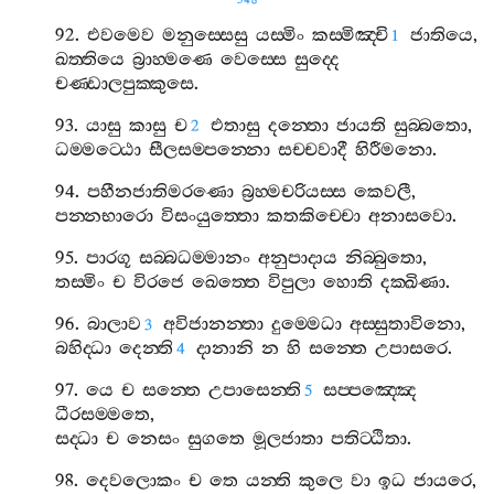
348
92.
එවමෙව
මනුස‍්සෙසු
යස‍්මිං
කස‍්මිඤ‍්චි
ජාතියෙ
,
1
ඛත‍්තියෙ
බ්‍රාහ‍්මණෙ
වෙස‍්සෙ
සුද‍්දෙ
චණ‍්ඩාලපුක‍්කුසෙ
.
93.
යාසු
කාසු
ච
එතාසු
දන‍්තො
ජායති
සුබ‍්බතො
,
2
ධම‍්මට‍්ඨො
සීලසම‍්පන‍්නො
සච‍්චවාදී
හිරීමනො
.
94.
පහීනජාතිමරණො
බ්‍රහ‍්මචරියස‍්ස
කෙවලී
,
පන‍්නභාරො
විසංයුත‍්තො
කතකිච‍්චො
අනාසවො
.
95.
පාරගූ
සබ‍්බධම‍්මානං
අනුපාදාය
නිබ‍්බුතො
,
තස‍්මිං
ච
විරජෙ
ඛෙත‍්තෙ
විපුලා
හොති
දක‍්ඛිණා
.
96.
බාලාව
අවිජානන‍්තා
දුම‍්මෙධා
අස‍්සුතාවිනො
,
3
බහිද‍්ධා
දෙන‍්ති
දානානි
න
හි
සන‍්තෙ
උපාසරෙ
.
4
97.
යෙ
ච
සන‍්තෙ
උපාසෙන‍්ති
සප‍්පඤ‍්ඤෙ
5
ධීරසම‍්මතෙ
,
සද‍්ධා
ච
නෙසං
සුගතෙ
මූලජාතා
පතිට‍්ඨිතා
.
98.
දෙවලොකං
ච
තෙ
යන‍්ති
කුලෙ
වා
ඉධ
ජායරෙ
,