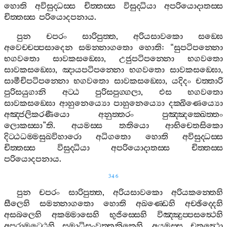
හොති
අවිසුද‍්ධස‍්ස
චිත‍්තස‍්ස
විසුද‍්ධියා
අපරියොදාතස‍්ස
චිත‍්තස‍්ස
පරියොදපනාය
.
පුන
චපරං
සාරිපුත‍්ත
,
අරියසාවකො
සඞ‍්ඝෙ
අවෙච‍්චප‍්පසාදෙන
සමන‍්නාගතො
හොති
: “
සුපටිපන‍්නො
භගවතො
සාවකසඞ‍්ඝො
,
උජුපටිපන‍්නො
භගවතො
සාවකසඞ‍්ඝො
,
ඤායපටිපන‍්නො
භගවතො
සාවකසඞ‍්ඝො
,
සාමීචිපටිපන‍්නො
භගවතො
සාවකසඞ‍්ඝො
,
යදිදං
චත‍්තාරි
පුරිසයුගානි
අට‍්ඨ
පුරිසපුග‍්ගලා
,
එස
භගවතො
සාවකසඞ‍්ඝො
ආහුනෙය්‍යො
පාහුනෙය්‍යො
දක‍්ඛිණෙය්‍යො
අඤ‍්ජලිකරණීයො
අනුත‍්තරං
පුඤ‍්ඤක‍්ඛෙත‍්තං
ලොකස‍්සා
”
ති
.
අයමස‍්ස
තතියො
ආභිචෙතසිකො
දිට‍්ඨධම‍්මසුඛවිහාරො
අධිගතො
හොති
අවිසුද‍්ධස‍්ස
චිත‍්තස‍්ස
විසුද‍්ධියා
අපරියොදාතස‍්ස
චිත‍්තස‍්ස
පරියොදපනාය
.
346
පුන
චපරං
සාරිපුත‍්ත
,
අරියසාවකො
අරියකන‍්තෙහි
සීලෙහි
සමන‍්නාගතො
හොති
අඛණ‍්ඩෙහි
අච‍්ඡිද‍්දෙහි
අසබලෙහි
අකම‍්මාසෙහි
භුජිස‍්සෙහි
විඤ‍්ඤුප‍්පසත්‍ථෙහි
අපරාමට‍්ඨෙහි
සමාධිසංවත‍්තනිකෙහි
.
අයමස‍්ස
චතුත්‍ථො