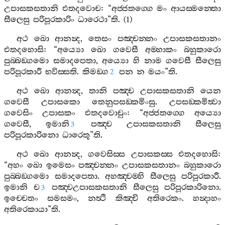
උපාසකසතානි
එතදවොච
: “
අජ‍්ජතග‍්ගෙ
මං
ආයස‍්මන‍්තො
සීලෙසු
පරිපූරකාරිං
ධාරෙථා
”
ති
. (1)
අථ
ඛො
ආනන්‍ද
,
තෙසං
පඤ‍්චන‍්නං
උපාසකසතානං
එතදහොසි
: “
අය්‍යො
ඛො
ගවෙසී
අම‍්හාකං
බහුකාරො
පුබ‍්බඞ‍්ගමො
සමාදපෙතා
,
අය්‍යො
හි
නාම
ගවෙසී
සීලෙසු
පරිපූරකාරී
භවිස‍්සති
.
කිමඞ‍්ග
පන
න
මයං
”
ති
.
2
අථ
ඛො
ආනන්‍ද
,
තානි
පඤ‍්ච
උපාසකසතානි
යෙන
ගවෙසී
උපාසකො
තෙනුපසඞ‍්කමිංසු
.
උපසඞ‍්කමිත්‍වා
ගවෙසිං
උපාසකං
එතදවොචුං
: “
අජ‍්ජතග‍්ගෙ
අය්‍යො
ගවෙසී
,
ඉමානි
පඤ‍්ච
උපාසකසතානි
සීලෙසු
3
පරිපූරකාරිනො
ධාරෙතූ
”
ති
.
අථ
ඛො
ආනන්‍ද
,
ගවෙසිස‍්ස
උපාසකස‍්ස
එතදහොසි
:
“
අහං
ඛො
ඉමෙසං
පඤ‍්චන‍්නං
උපාසකසතානං
බහුකාරො
පුබ‍්බඞ‍්ගමො
සමාදපෙතා
.
අහඤ‍්චම‍්හි
සීලෙසු
පරිපූරකාරී
.
ඉමානි
ච
පඤ‍්චඋපාසකසතානි
සීලෙසු
පරිපූරකාරිනො
.
3
ඉච‍්චෙතං
සමසමං
,
නත්‍ථි
කිඤ‍්චි
අතිරෙකං
.
හන්‍දාහං
අතිරෙකායා
”
ති
.