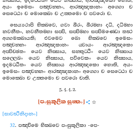
නිස‍්සාය
,
ඉදමට‍්ඨිතං
යෙව
නිස‍්සාය
,
ආරඤ‍්ඤකො
හොති
,
අයං
ඉමෙසං
පඤ‍්චන‍්නං
,
ආරඤ‍්ඤකානං
අග‍්ගො
ච
සෙට‍්ඨො
ච
මොක‍්ඛො
ච
උත‍්තමො
ච
පවරො
ච
.
සෙය්‍යථාපි
භික‍්ඛවෙ
,
ගවා
ඛීරං
,
ඛීරම‍්හා
දධි
,
දධිම‍්හා
නවනීතං
,
නවනීතම‍්හා
සප‍්පි
,
සප‍්පිම‍්හා
සප‍්පිමණ‍්ඩො
තත්‍ථ
අග‍්ගමක‍්ඛායති
;
එවමෙව
ඛො
භික‍්ඛවෙ
ඉමෙසං
පඤ‍්චන‍්නං
ආරඤ‍්ඤකානං
ය‍්වායං
ආරඤ‍්ඤකො
අප‍්පිච‍්ඡතං
යෙව
නිස‍්සාය
,
සන‍්තුට‍්ඨිං
යෙව
නිස‍්සාය
සල‍්ලෙඛං
යෙව
නිස‍්සාය
,
පවිවෙකං
යෙව
නිස‍්සාය
,
ඉදමට‍්ඨිතං
යෙව
නිස‍්සාය
ආරඤ‍්ඤකො
හොති
,
අයං
ඉමෙසං
පඤ‍්චන‍්නං
ආරඤ‍්ඤකානං
අග‍්ගො
ච
සෙට‍්ඨො
ච
මොක‍්ඛො
ච
උත‍්තමො
ච
පවරො
චාති
.
5. 4. 4. 2.
[
පංසුකූලික
සුත‍්තං
]
[
සාවත්‍ථිනිදානං
]
32
.
පඤ‍්චිමෙ
භික‍්ඛවෙ
පංසුකූලිකා
-
පෙ
-