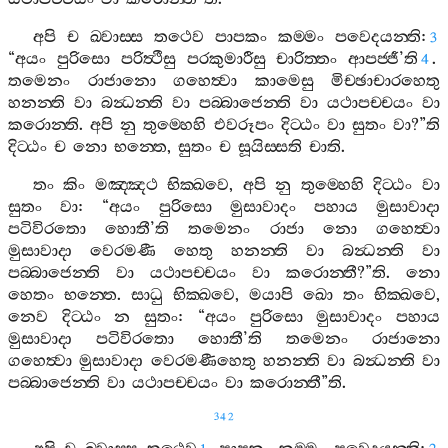
අපි
ච
ඛ‍්වාස‍්ස
තථෙව
පාපකං
කම‍්මං
පවෙදයන‍්ති
:
3
“
අයං
පුරිසො
පරිත්‍ථීසු
පරකුමාරීසු
චාරිත‍්තං
ආපජ‍්ජී
’
ති
.
4
තමෙනං
රාජානො
ගහෙත්‍වා
කාමෙසු
මිච‍්ඡාචාරහෙතු
හනන‍්ති
වා
බන්‍ධන‍්ති
වා
පබ‍්බාජෙන‍්ති
වා
යථාපච‍්චයං
වා
කරොන‍්ති
.
අපි
නු
තුම‍්හෙහි
එවරූපං
දිට‍්ඨං
වා
සුතං
වා
?”
ති
දිට‍්ඨං
ච
නො
භන‍්තෙ
,
සුතං
ච
සූයිස‍්සති
චාති
.
තං
කිං
මඤ‍්ඤථ
භික‍්ඛවෙ
,
අපි
නු
තුම‍්හෙහි
දිට‍්ඨං
වා
සුතං
වා
: “
අයං
පුරිසො
මුසාවාදං
පහාය
මුසාවාදා
පටිවිරතො
හොතී
’
ති
තමෙනං
රාජා
නො
ගහෙත්‍වා
මුසාවාදා
වෙරමණී
හෙතු
හනන‍්ති
වා
බන්‍ධන‍්ති
වා
පබ‍්බාජෙන‍්ති
වා
යථාපච‍්චයං
වා
කරොන‍්තී
?”
ති
.
නො
හෙතං
භන‍්තෙ
.
සාධු
භික‍්ඛවෙ
,
මයාපි
ඛො
තං
භික‍්ඛවෙ
,
නෙව
දිට‍්ඨං
න
සුතං
: “
අයං
පුරිසො
මුසාවාදං
පහාය
මුසාවාදා
පටිවිරතො
හොතී
’
ති
තමෙනං
රාජානො
ගහෙත්‍වා
මුසාවාදා
වෙරමණීහෙතු
හනන‍්ති
වා
බන්‍ධන‍්ති
වා
පබ‍්බාජෙන‍්ති
වා
යථාපච‍්චයං
වා
කරොන‍්තී
”
ති
.
342