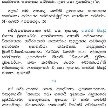
භගවතො
,
සන‍්තිකෙ
පබ‍්බජ‍්ජං
.
ලභෙය්‍යං
උපසම‍්පදං
”
ති
.
අලත්‍ථ
ඛො
ආනන්‍ද
,
ගවෙසී
උපාසකො
කස‍්සපස‍්ස
භගවතො
අරහතො
සම‍්මාසම‍්බුද‍්ධස‍්ස
සන‍්තිකෙ
පබ‍්බජ‍්ජං
(4)
අලත්‍ථ
උපසම‍්පදං
. (5)
අචිරූපසම‍්පන‍්නො
ඛො
පන
ආනන්‍ද
,
ගවෙසී
භික‍්ඛු
එකො
වූපකට‍්ඨො
අප‍්පමත‍්තො
ආතාපී
පහිතත‍්තො
විහරන‍්තො
නචිරස‍්සෙව
යස‍්සත්‍ථාය
කුලපුත‍්තා
සම‍්මදෙව
අගාරස‍්මා
අනගාරියං
පබ‍්බජන‍්ති
,
තදනුත‍්තරං
බ්‍රහ‍්මචරියපරියොසානං
දිට‍්ඨෙව
ධම‍්මෙ
සයං
අභිඤ‍්ඤා
සච‍්ඡිකත්‍වා
උපසම‍්පජ‍්ජ
විහාසි
. “
ඛීණාජාති
,
වුසිතං
බ්‍රහ‍්මචරියං
,
කතං
කරණීයං
,
නාපරං
ඉත්‍ථත‍්තායා
”
ති
අබ‍්භඤ‍්ඤාසි
.
අඤ‍්ඤතරො
ච
පන
ආනන්‍ද
,
ගවෙසී
භික‍්ඛු
අරහතං
අහොසි
.
354
අථ
ඛො
ආනන්‍ද
,
තෙසං
පඤ‍්චන‍්නං
උපාසකසතානං
එතදහොසි
: “
අය්‍යො
ඛො
ගවෙසී
අම‍්හාකං
බහුකාරො
පුබ‍්බඞ‍්ගමො
සමාදපෙතා
.
අය්‍යො
හි
නාම
ගවෙසී
කෙසමස‍්සුං
ඔහාරෙත්‍වා
කාසායානි
වත්‍ථානි
අච‍්ඡාදෙත්‍වා