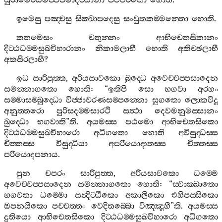
සුරාමෙරයමජ‍්ජපමාදට‍්ඨානා
පටිවිරතො
හොති
.
ඉමෙසු
පඤ‍්චසු
සික‍්ඛාපදෙසු
සංවුතකම‍්මන‍්තො
හොති
.
කතමෙසං
චතුන‍්නං
ආභිචෙතසිකානං
දිට‍්ඨධම‍්මසුඛවිහාරානං
නිකාමලාභී
හොති
අකිච‍්ඡලාභී
අකසිරලාභී
?
ඉධ
සාරිපුත‍්ත
,
අරියසාවකො
බුද‍්ධෙ
අවෙච‍්චප‍්පසාදෙන
සමන‍්නාගතො
හොති
: “
ඉතිපි
සො
භගවා
අරහං
සම‍්මාසම‍්බුද‍්ධො
විජ‍්ජාචරණසම‍්පන‍්නො
සුගතො
ලොකවිදූ
අනුත‍්තරො
පුරිසදම‍්මසාරථි
සත්‍ථා
දෙවමනුමස‍්සානං
බුද‍්ධො
භගවාති
”
ති
.
අයමස‍්ස
පඨමො
ආභිචෙතසිකො
දිට‍්ඨධම‍්මසුඛවිහාරො
අධිගතො
හොති
අවිසුද‍්ධස‍්ස
චිත‍්තස‍්ස
විසුද‍්ධියා
අපරියොදාතස‍්ස
චිත‍්තස‍්ස
පරියොදපනාය
.
පුන
චපරං
සාරිපුත‍්ත
,
අරියසාවකො
ධම‍්මෙ
අවෙච‍්චප‍්පසාදෙන
සමන‍්නාගතො
හොති
: “
ස‍්වාක‍්ඛාතො
භගවතා
ධම‍්මො
සන්‍දිට‍්ඨිකො
අකාලිකො
එහිපස‍්සිකො
ඔපනයිකො
පච‍්චත‍්තං
වෙදිතබ‍්බො
විඤ‍්ඤූහී
”
ති
.
අයමස‍්ස
දුතියො
ආභිචෙතසිකො
දිට‍්ඨධම‍්මසුඛවිහාරො
අධිගතො