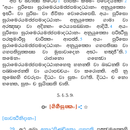
අපි
ච
ඛ‍්වාස‍්ස
තථෙව
පාපකං
කම‍්මං
පවෙදයන‍්ති
:
1
2
“
අයං
පුරිසො
සුරාමෙරයමජ‍්ජපමාදට‍්ඨානං
අනුයුත‍්තො
ඉත්‍ථිං
වා
පුරිසං
වා
ජීවිතා
වොරොපෙසි
.
අයං
පුරිසො
සුරාමෙරයමජ‍්ජපමාදට‍්ඨානං
අනුයුත‍්තො
ගාමා
වා
අරඤ‍්ඤා
වා
අදින‍්නං
ථෙය්‍යසඞ‍්ඛාතං
ආදියී
.
අයං
4
පුරිසො
සුරාමෙරයමජ‍්ජපමාදට‍්ඨානං
අනුයුත‍්තො
පරිත්‍ථීසු
පරකුමාරීසු
චාරිත‍්තං
ආපජ‍්ජි
.
අයං
පුරිසො
5
සුරාමෙරයමජ‍්ජපමාදට‍්ඨානං
අනුයුත‍්තො
ගහපතිස‍්ස
වා
ගහපතිපුත‍්තස‍්ස
වා
මුසාවාදෙන
අත්‍ථං
භඤ‍්ජී
”
ති
.
3
තමෙනං
රාජානො
ගහෙත්‍වා
සුරාමෙරයමජ‍්ජපමාදට‍්ඨානහෙතු
හනන‍්ති
වා
බන්‍ධන‍්ති
වා
පබ‍්බාජෙන‍්ති
වා
යථාපච‍්චයං
වා
කරොන‍්ති
.
අපි
නු
තුම‍්හෙහි
එවරූපං
දිට‍්ඨං
වා
සුතං
වා
?
ති
.
දිට‍්ඨං
ච
නො
භන‍්තෙ
,
සුතං
ච
සූයිස‍්සති
චාති
.
5. 4. 3. 9.
[
ගිහීසුත‍්තං
]
[
සාවත්‍ථිනිදානං
]
29
.
අථ
ඛො
අනාථපිණ‍්ඩිකො
ගහපති
පඤ‍්චමත‍්තෙහි