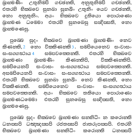
බ්‍රාහ‍්මණිං
උතුනිම‍්පි
ගච‍්ඡන‍්ති
,
අනුතුනිම‍්පි
ගච‍්ඡන‍්ති
,
එතරහි
භික‍්ඛවෙ
සුනඛා
සුනඛිං
උතුනිං
යෙව
ගච‍්ඡන‍්ති
,
නො
අනුතුනිං
.
අයං
භික‍්ඛවෙ
දුතියො
පොරාණො
බ්‍රාහ‍්මණ
ධම‍්මො
එතරහි
සුනඛෙසු
සන්‍දිස‍්සති
,
නො
බ්‍රාහ‍්මණෙසු
.
පුබ‍්බෙ
සුදං
භික‍්ඛවෙ
බ්‍රාහ‍්මණා
බ්‍රාහ‍්මණිං
නෙව
කිණන‍්ති
,
නො
වික‍්කිණන‍්ති
.
සම‍්පියෙනෙව
සංවාසං
2
3
සංසග‍්ගත්‍ථාය
සම‍්පවත‍්තෙන‍්ති
.
එතරහි
භික‍්ඛවෙ
4
බ්‍රාහ‍්මණා
බ්‍රාහ‍්මණිං
කිණන‍්තිපි
,
වික‍්කිණන‍්තිපි
.
සම‍්පියෙනපි
සංවාසං
සංසග‍්ගත්‍ථාය
සම‍්පවත‍්තෙන‍්ති
.
අසම‍්පියෙනපි
සංවාසං
සංසග‍්ගත්‍ථාය
සම‍්පවත‍්තෙන‍්ති
.
එතරහි
භික‍්ඛවෙ
සුනඛා
සුනඛිං
නෙව
කිණන‍්ති
,
නො
වික‍්කිණන‍්ති
.
සම‍්පියෙනෙව
සංවාසං
සංසග‍්ගත්‍ථාය
සම‍්පවත‍්තෙන‍්ති
.
අයං
භික‍්ඛවෙ
තතියො
පොරාණො
බ්‍රාහ‍්මණධම‍්මො
එතරහි
සුනඛෙසු
සන්‍දිස‍්සති
,
නො
බ්‍රාහ‍්මණෙසු
.
පුබ‍්බෙ
සුදං
භික‍්ඛවෙ
බ්‍රාහ‍්මණා
සන‍්නිධිං
න
කරොන‍්ති
ධනස‍්සපි
ධඤ‍්ඤස‍්සපි
රජතස‍්සපි
ජාතරූපස‍්සපි
.
එතරහි
භික‍්ඛවෙ
බ්‍රාහ‍්මණා
සන‍්නිධිං
කරොන‍්ති
ධනස‍්සපි