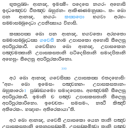
භූතපුබ‍්බං
ආනන්‍ද
,
ඉමස‍්මිං
පදෙසෙ
නගරං
අහොසි
ඉද‍්ධඤ‍්චෙව
ඵීතඤ‍්ච
බහුජනං
ආකිණ‍්ණමනුස‍්සං
.
තං
ඛො
පන
ආනන්‍ද
,
නගරං
කස‍්සපො
භගවා
අරහං
සම‍්මාසම‍්බුද‍්ධො
උපනිස‍්සාය
විහාසි
.
කස‍්සපස‍්ස
ඛො
පන
ආනන්‍ද
,
භගවතො
අරහතො
සම‍්මාසම‍්බුද‍්ධස‍්ස
ගවෙසී
නාම
උපාසකො
අහොසි
සීලෙසු
අපරිපූරකාරී
.
ගවෙසිනා
ඛො
ආනන්‍ද
,
උපාසකෙන
පඤ‍්චමත‍්තානි
උපාසකසතානි
පටිදෙසිතානි
සමාදපිතානි
අහෙසුං
සීලෙසු
අපරිපූරකාරිනො
.
350
අථ
ඛො
ආනන්‍ද
ගවෙසිස‍්ස
උපාසකස‍්ස
එතදහොසි
:
“
අහං
ඛො
ඉමෙසං
පඤ‍්චන‍්නං
උපාසකසතානං
බහුකාරො
පුබ‍්බඞ‍්ගමො
සමාදපෙතා
.
අහඤ‍්චම‍්හි
සීලෙසු
1
අපරිපූරකාරී
.
ඉමානි
ච
පඤ‍්ච
උපාසකසතානි
සීලෙසු
අපරිපූරකාරිනො
.
ඉච‍්චෙතං
සමසමං
,
නත්‍ථි
කිඤ‍්චි
අතිරෙකං
.
හන්‍දාහං
අතිරෙකායා
”
ති
.
අථ
ඛො
ආනන්‍ද
,
ගවෙසී
උපාසකො
යෙන
තානි
පඤ‍්ච
උපාසකසතානි
තෙනුපසඞ‍්කමි
.
උපසඞ‍්කමිත්‍වා
තානි
පඤ‍්ච