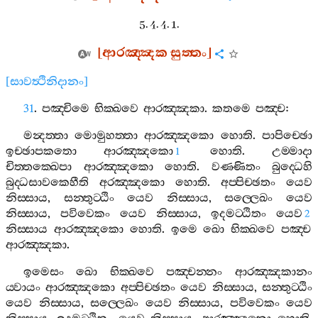
5. 4. 4. 1.
[
ආරඤ‍්ඤක
සුත‍්තං
]
[
සාවත්‍ථිනිදානං
]
31
.
පඤ‍්චිමෙ
භික‍්ඛවෙ
ආරඤ‍්ඤකා
.
කතමෙ
පඤ‍්ච
:
මන්‍දත‍්තා
මොමුහත‍්තා
ආරඤ‍්ඤකො
හොති
.
පාපිච‍්ඡො
ඉච‍්ඡාපකතො
ආරඤ‍්ඤකො
හොති
.
උම‍්මාදා
1
චිත‍්තක‍්ඛෙපා
ආරඤ‍්ඤකො
හොති
.
වණ‍්ණිතං
බුද‍්ධෙහි
බුද‍්ධසාවකෙහීති
අරඤ‍්ඤකො
හොති
.
අප‍්පිච‍්ඡතං
යෙව
නිස‍්සාය
,
සන‍්තුට‍්ඨිං
යෙව
නිස‍්සාය
,
සල‍්ලෙඛං
යෙව
නිස‍්සාය
,
පවිවෙකං
යෙව
නිස‍්සාය
,
ඉදමට‍්ඨිතං
යෙව
2
නිස‍්සාය
ආරඤ‍්ඤකො
හොති
.
ඉමෙ
ඛො
භික‍්ඛවෙ
පඤ‍්ච
ආරඤ‍්ඤකා
.
ඉමෙසං
ඛො
භික‍්ඛවෙ
පඤ‍්චන‍්නං
ආරඤ‍්ඤකානං
ය‍්වායං
ආරඤ‍්ඤකො
අප‍්පිච‍්ඡතං
යෙව
නිස‍්සාය
,
සන‍්තුට‍්ඨිං
යෙව
නිස‍්සාය
,
සල‍්ලෙඛං
යෙව
නිස‍්සාය
,
පවිවෙකං
යෙව