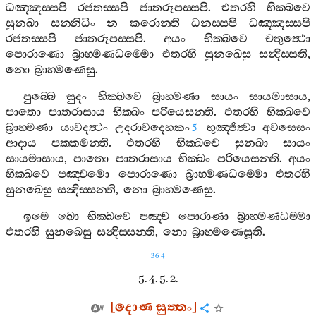
ධඤ‍්ඤස‍්සපි
රජතස‍්සපි
ජාතරූපස‍්සපි
.
එතරහි
භික‍්ඛවෙ
සුනඛා
සන‍්නිධිං
න
කරොන‍්ති
ධනස‍්සපි
ධඤ‍්ඤස‍්සපි
රජතස‍්සපි
ජාතරූපස‍්සපි
.
අයං
භික‍්ඛවෙ
චතුත්‍ථො
පොරාණො
බ්‍රාහ‍්මණධම‍්මො
එතරහි
සුනඛෙසු
සන්‍දිස‍්සති
,
නො
බ්‍රාහ‍්මණෙසු
.
පුබ‍්බෙ
සුදං
භික‍්ඛවෙ
බ්‍රාහ‍්මණා
සායං
සායමාසාය
,
පාතො
පාතරාසාය
භික‍්ඛං
පරියෙසන‍්ති
.
එතරහි
භික‍්ඛවෙ
බ්‍රාහ‍්මණා
යාවදත්‍ථං
උදරාවදෙහකං
භුඤ‍්ජිත්‍වා
අවසෙසං
5
ආදාය
පක‍්කමන‍්ති
.
එතරහි
භික‍්ඛවෙ
සුනඛා
සායං
සායමාසාය
,
පාතො
පාතරාසාය
භික‍්ඛං
පරියෙසන‍්ති
.
අයං
භික‍්ඛවෙ
පඤ‍්චමො
පොරාණො
බ්‍රාහ‍්මණධම‍්මො
එතරහි
සුනඛෙසු
සන්‍දිස‍්සන‍්ති
,
නො
බ්‍රාහ‍්මණෙසු
.
ඉමෙ
ඛො
භික‍්ඛවෙ
පඤ‍්ච
පොරාණා
බ්‍රාහ‍්මණධම‍්මා
එතරහි
සුනඛෙසු
සන්‍දිස‍්සන‍්ති
,
නො
බ්‍රාහ‍්මණෙසූති
.
364
5. 4. 5. 2.
[
දොණ
සුත‍්තං
]