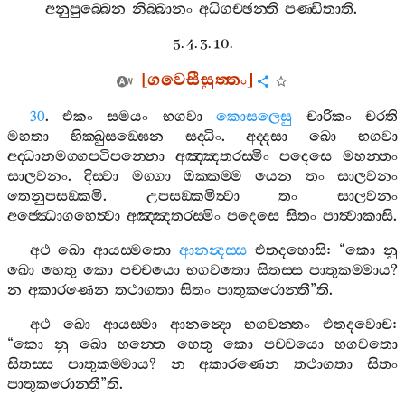
අනුපුබ‍්බෙන
නිබ‍්බානං
අධිගච‍්ඡන‍්ති
පණ‍්ඩිතාති
.
5. 4. 3. 10.
[
ගවෙසීසුත‍්තං
]
30
.
එකං
සමයං
භගවා
කොසලෙසු
චාරිකං
චරති
මහතා
භික‍්ඛුසඞ‍්ඝෙන
සද‍්ධිං
.
අද‍්දසා
ඛො
භගවා
අද‍්ධානමග‍්ගපටිපන‍්නො
අඤ‍්ඤතරස‍්මිං
පදෙසෙ
මහන‍්තං
සාලවනං
.
දිස‍්වා
මග‍්ගා
ඔක‍්කම‍්ම
යෙන
තං
සාලවනං
තෙනුපසඞ‍්කමි
.
උපසඞ‍්කමිත්‍වා
තං
සාලවනං
අජ‍්ඣොගහෙත්‍වා
අඤ‍්ඤතරස‍්මිං
පදෙසෙ
සිතං
පාත්‍වාකාසි
.
අථ
ඛො
ආයස‍්මතො
ආනන්‍දස‍්ස
එතදහොසි
: “
කො
නු
ඛො
හෙතු
කො
පච‍්චයො
භගවතො
සිතස‍්ස
පාතුකම‍්මාය
?
න
අකාරණෙන
තථාගතා
සිතං
පාතුකරොන‍්තී
”
ති
.
අථ
ඛො
ආයස‍්මා
ආනන්‍දො
භගවන‍්තං
එතදවොච
:
“
කො
නු
ඛො
භන‍්තෙ
හෙතු
කො
පච‍්චයො
භගවතො
සිතස‍්ස
පාතුකම‍්මාය
?
න
අකාරණෙන
තථාගතා
සිතං
පාතුකරොන‍්තී
”
ති
.