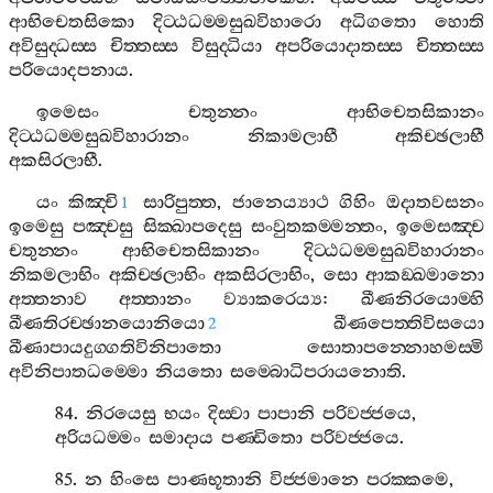
ආභිචෙතසිකො
දිට‍්ඨධම‍්මසුඛවිහාරො
අධිගතො
හොති
අවිසුද‍්ධස‍්ස
චිත‍්තස‍්ස
විසුද‍්ධියා
අපරියොදාතස‍්ස
චිත‍්තස‍්ස
පරියොදපනාය
.
ඉමෙසං
චතුන‍්නං
ආභිචෙතසිකානං
දිට‍්ඨධම‍්මසුඛවිහාරානං
නිකාමලාභී
අකිච‍්ඡලාභී
අකසිරලාභී
.
යං
කිඤ‍්චි
සාරිපුත‍්ත
,
ජානෙය්‍යාථ
ගිහිං
ඔදාතවසනං
1
ඉමෙසු
පඤ‍්චසු
සික‍්ඛාපදෙසු
සංවුතකම‍්මන‍්තං
,
ඉමෙසඤ‍්ච
චතුන‍්නං
ආභිචෙතසිකානං
දිට‍්ඨධම‍්මසුඛවිහාරානං
නිකමලාභිං
අකිච‍්ඡලාභිං
අකසිරලාභිං
,
සො
ආකඞ‍්ඛමානො
අත‍්තනාව
අත‍්තානං
ව්‍යාකරෙය්‍ය
:
ඛීණනිරයොම‍්හි
ඛීණතිරච‍්ඡානයොනියො
ඛීණපෙත‍්තිවිසයො
2
ඛීණාපායදුග‍්ගතිවිනිපාතො
සොතාපන‍්නොහමස‍්මි
අවිනිපාතධම‍්මො
නියතො
සම‍්බොධිපරායනොති
.
84.
නිරයෙසු
භයං
දිස‍්වා
පාපානි
පරිවජ‍්ජයෙ
,
අරියධම‍්මං
සමාදාය
පණ‍්ඩිතො
පරිවජ‍්ජයෙ
.
85.
න
හිංසෙ
පාණභූතානි
විජ‍්ජමානෙ
පරක‍්කමෙ
,