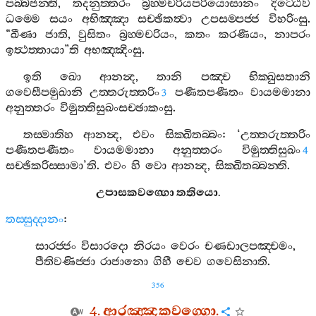
පබ‍්බජන‍්ති
,
තදනුත‍්තරං
බ්‍රහ‍්මචරියපරියොසානං
දිට‍්ඨෙව
ධම‍්මෙ
සයං
අභිඤ‍්ඤා
සච‍්ඡිකත්‍වා
උපසම‍්පජ‍්ජ
විහරිංසු
.
“
ඛීණා
ජාති
,
වුසිතං
බ්‍රහ‍්මචරියං
,
කතං
කරණීයං
,
නාපරං
ඉත්‍ථත‍්තායා
”
ති
අභඤ‍්ඤිංසු
.
ඉති
ඛො
ආනන්‍ද
,
තානි
පඤ‍්ච
භික‍්ඛුසතානි
ගවෙසීපමුඛානි
උත‍්තරුත‍්තරිං
පණීතපණීතං
වායමමානා
3
අනුත‍්තරං
විමුත‍්තිසුඛංසච‍්ඡාකංසු
.
තස‍්මාතිහ
ආනන්‍ද
,
එවං
සික‍්ඛිතබ‍්බං
: ‘
උත‍්තරුත‍්තරිං
පණීතපණීතං
වායමමානා
අනුත‍්තරං
විමුත‍්තිසුඛං
4
සච‍්ඡිකරිස‍්සාමා
’
ති
.
එවං
හි
වො
ආනන්‍ද
,
සික‍්ඛිතබ‍්බන‍්ති
.
උපාසකවග‍්ගො
තතියො
.
තස‍්සුද‍්දානං
:
සාරජ‍්ජං
විසාරදො
නිරයං
වෙරං
චණඩාලපඤ‍්චමං
,
පීතිවණිජ‍්ජා
රාජානො
ගිහී
චෙව
ගවෙසිනාති
.
356
4.
ආරඤ‍්ඤකවග‍්ගො
.