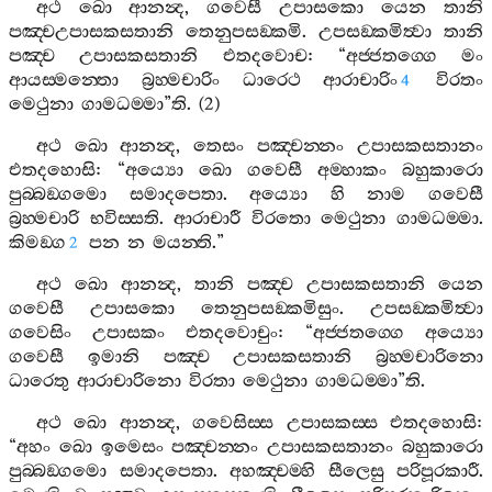
අථ
ඛො
ආනන්‍ද
,
ගවෙසී
උපාසකො
යෙන
තානි
පඤ‍්චඋපාසකසතානි
තෙනුපසඞ‍්කමි
.
උපසඞ‍්කමිත්‍වා
තානි
පඤ‍්ච
උපාසකසතානි
එතදවොච
: “
අජ‍්ජතග‍්ගෙ
මං
ආයස‍්මන‍්තො
බ්‍රහ‍්මචාරිං
ධාරෙථ
ආරාචාරිං
විරතං
4
මෙථුනා
ගාමධම‍්මා
”
ති
. (2)
අථ
ඛො
ආනන්‍ද
,
තෙසං
පඤ‍්චන‍්නං
උපාසකසතානං
එතදහොසි
: “
අය්‍යො
ඛො
ගවෙසී
අම‍්හාකං
බහුකාරො
පුබ‍්බඞ‍්ගමො
සමාදපෙතා
.
අය්‍යො
හි
නාම
ගවෙසී
බ්‍රහ‍්මචාරි
භවිස‍්සති
.
ආරාචාරී
විරතො
මෙථුනා
ගාමධම‍්මා
.
කිමඞ‍්ග
පන
න
මයන‍්ති
.”
2
අථ
ඛො
ආනන්‍ද
,
තානි
පඤ‍්ච
උපාසකසතානි
යෙන
ගවෙසී
උපාසකො
තෙනුපසඞ‍්කමිසුං
.
උපසඞ‍්කමිත්‍වා
ගවෙසිං
උපාසකං
එතදවොචුං
: “
අජ‍්ජතග‍්ගෙ
අය්‍යො
ගවෙසී
ඉමානි
පඤ‍්ච
උපාසකසතානි
බ්‍රහ‍්මචාරිනො
ධාරෙතු
ආරාචාරිනො
විරතා
මෙථුනා
ගාමධම‍්මා
”
ති
.
අථ
ඛො
ආනන්‍ද
,
ගවෙසිස‍්ස
උපාසකස‍්ස
එතදහොසි
:
“
අහං
ඛො
ඉමෙසං
පඤ‍්චන‍්නං
උපාසකසතානං
බහුකාරො
පුබ‍්බඞ‍්ගමො
සමාදපෙතා
.
අහඤ‍්චම‍්හි
සීලෙසු
පරිපූරකාරී
.