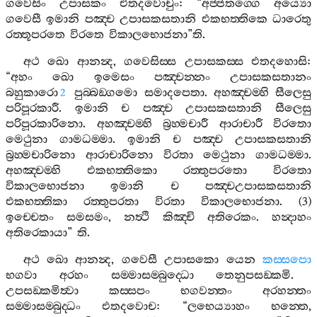
ගවෙසිං
උපාසකං
එතදවොචුං
: “
අජ‍්ජතග‍්ගෙ
අය්‍යො
ගවෙසී
ඉමානි
පඤ‍්ච
උපාසකසතානි
එකභත‍්තිකෙ
ධාරෙතු
රත‍්තූපරතෙ
විරතෙ
විකාලභොජනා
”
ති
.
අථ
ඛො
ආනන්‍ද
,
ගවෙසිස‍්ස
උපාසකස‍්ස
එතදහොසි
:
“
අහං
ඛො
ඉමෙසං
පඤ‍්චන‍්නං
උපාසකසතානං
බහුකාරො
පුබ‍්බඞ‍්ගමො
සමාදපෙතා
.
අහඤ‍්චම‍්හි
සීලෙසු
2
පරිපූරකාරී
.
ඉමානි
ච
පඤ‍්ච
උපාසකසතානි
සීලෙසු
පරිපූරකාරිනො
.
අහඤ‍්චම‍්හි
බ්‍රහ‍්මචාරී
ආරාචාරී
විරතො
මෙථුනා
ගාමධම‍්මා
.
ඉමානි
ච
පඤ‍්ච
උපාසකසතානි
බ්‍රහ‍්මචාරිනො
ආරාචාරිනො
විරතා
මෙථුනා
ගාමධම‍්මා
.
අහඤ‍්චම‍්හි
එකභත‍්තිකො
රත‍්තුපරතො
විරතො
විකාලභොජනා
ඉමානි
ච
පඤ‍්චඋපාසකසතානි
එකභත‍්තිකා
රත‍්තුපරතා
විරතා
විකාලභොජනා
. (3)
ඉච‍්චෙතං
සමසමං
,
නත්‍ථි
කිඤ‍්චි
අතිරෙකං
.
හන්‍දාහං
අතිරෙකායා
”
ති
.
අථ
ඛො
ආනන්‍ද
,
ගවෙසී
උපාසකො
යෙන
කස‍්සපො
භගවා
අරහං
සම‍්මාසම‍්බුද‍්ධො
තෙනුපසඞ‍්කමි
.
උපසඞ‍්කමිත්‍වා
කස‍්සපං
භගවන‍්තං
අරහන‍්තං
සම‍්මාසම‍්බුද‍්ධං
එතදවොච
: “
ලභෙය්‍යාහං
භන‍්තෙ
,