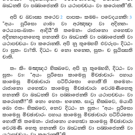
බන්‍ධන‍්ති
වා
පබ‍්බාජෙන‍්ති
වා
යථාපච‍්චයං
වා
කරොන‍්තී
”
ති
.
අපි
ච
ඛ‍්වාස‍්ස
තථෙව
පාපකං
කම‍්මං
පවෙදයන‍්ති
:
2
3
“
අයං
පුරිසො
ගාමා
වා
අරඤ‍්ඤා
වා
අදින‍්නං
ථෙය්‍යසංඛාතං
ආදියී
”
ති
තමෙනං
රාජානො
ගහෙත්‍වා
අදින‍්නාදානහෙතු
හනන‍්ති
වා
බන්‍ධන‍්ති
වා
පබ‍්බාජෙන‍්ති
වා
යථාපච‍්චයං
වා
කරොන‍්ති
.
අපි
නු
තුම‍්හෙහි
එවරූපං
දිට‍්ඨං
වා
සුතං
වා
?
ති
.
දිට‍්ඨං
ච
නො
භන‍්තෙ
,
සුතං
ච
සූයිස‍්සති
චාති
.
තං
කිං
මඤ‍්ඤථ
භික‍්ඛවෙ
,
අපි
නු
තුම‍්හෙහි
,
දිට‍්ඨං
වා
සුතං
වා
: “
අයං
පුරිසො
කාමෙසු
මිච‍්ඡාචාරං
පහාය
කාමෙසු
මිච‍්ඡාචාරා
පටිවිරතො
හොතී
’
ති
තමෙනං
රාජානො
ගහෙත්‍වා
කාමෙසු
මිච‍්ඡාචාරා
වෙරමණීහෙතු
හනන‍්ති
වා
බන්‍ධන‍්ති
වා
පබ‍්බාජෙන‍්ති
වා
යථාපච‍්චයං
වා
කරොන‍්තී
?”
ති
නො
හෙතං
භන‍්තෙ
.
සාධු
භික‍්ඛවෙ
,
මයාපි
ඛො
එතං
භික‍්ඛවෙ
,
නෙව
දිට‍්ඨං
න
සුතං
: “
අයං
පුරිසො
කාමෙසු
මිච‍්ඡාචාරං
පහාය
කාමෙසු
මිච‍්ඡාචාරා
පටිවිරතො
හොතී
’
ති
තමෙනං
රාජානො
ගහෙත්‍වා
කාමෙසු
මිච‍්ඡාචාරා
වෙරමණී
හෙතු
හනන‍්ති
වා
බන්‍ධන‍්ති
වා
පබ‍්බාජෙන‍්ති
වා
යථාපච‍්චයං
වා
කරොන‍්තී
”
ති
.