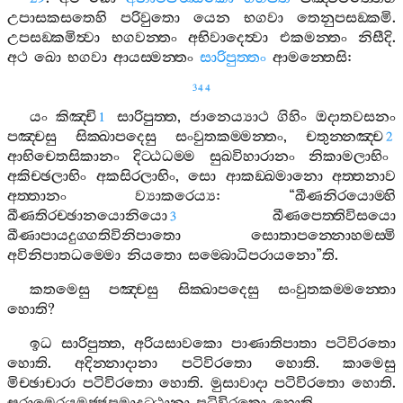
උපාසකසතෙහි
පරිවුතො
යෙන
භගවා
තෙනුපසඞ‍්කමි
.
උපසඞ‍්කමිත්‍වා
භගවන‍්තං
අභිවාදෙත්‍වා
එකමන‍්තං
නිසීදි
.
අථ
ඛො
භගවා
ආයස‍්මන‍්තං
සාරිපුත‍්තං
ආමන‍්තෙසි
:
344
යං
කිඤ‍්චි
සාරිපුත‍්ත
,
ජානෙය්‍යාථ
ගිහිං
ඔදාතවසනං
1
පඤ‍්චසු
සික‍්ඛාපදෙසු
සංවුතකම‍්මන‍්තං
,
චතුන‍්නඤ‍්ච
2
ආභිචෙතසිකානං
දිට‍්ඨධම‍්ම
සුඛවිහාරානං
නිකාමලාභිං
අකිච‍්ඡලාභිං
අකසිරලාභිං
,
සො
ආකඞ‍්ඛමානො
අත‍්තනාව
අත‍්තානං
ව්‍යාකරෙය්‍ය
: “
ඛීණනිරයොම‍්හි
ඛීණතිරච‍්ඡානයොනියො
ඛීණපෙත‍්තිවිසයො
3
ඛීණාපායදුග‍්ගතිවිනිපාතො
සොතාපන‍්නොහමස‍්මි
අවිනිපාතධම‍්මො
නියතො
සම‍්බොධිපරායනො
”
ති
.
කතමෙසු
පඤ‍්චසු
සික‍්ඛාපදෙසු
සංවුතකම‍්මන‍්තො
හොති
?
ඉධ
සාරිපුත‍්ත
,
අරියසාවකො
පාණාතිපාතා
පටිවිරතො
හොති
.
අදින‍්නාදානා
පටිවිරතො
හොති
.
කාමෙසු
මිච‍්ඡාචාරා
පටිවිරතො
හොති
.
මුසාවාදා
පටිවිරතො
හොති
.