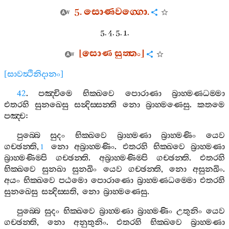
5.
සොණවග‍්ගො
.
5. 4. 5. 1.
[
සොණ
සුත‍්තං
]
[
සාවත්‍ථිනිදානං
]
42
.
පඤ‍්චිමෙ
භික‍්ඛවෙ
පොරාණා
බ්‍රාහ‍්මණධම‍්මා
එතරහි
සුනඛෙසු
සන්‍දිස‍්සන‍්ති
නො
බ්‍රාහ‍්මණෙසු
.
කතමෙ
පඤ‍්ච
:
පුබ‍්බෙ
සුදං
භික‍්ඛවෙ
බ්‍රාහ‍්මණා
බ්‍රාහ‍්මණිං
යෙව
ගච‍්ඡන‍්ති
,
නො
අබ්‍රාහ‍්මණිං
.
එතරහි
භික‍්ඛවෙ
බ්‍රාහ‍්මණා
1
බ්‍රාහ‍්මණිම‍්පි
ගච‍්ඡන‍්ති
.
අබ්‍රාහ‍්මණිම‍්පි
ගච‍්ඡන‍්ති
.
එතරහි
භික‍්ඛවෙ
සුනඛා
සුනඛිං
යෙව
ගච‍්ඡන‍්ති
,
නො
අසුනඛිං
.
අයං
භික‍්ඛවෙ
පඨමො
පොරාණො
බ්‍රාහ‍්මණධම‍්මො
එතරහි
සුනඛෙසු
සන්‍දිස‍්සති
,
නො
බ්‍රාහ‍්මණෙසු
.
පුබ‍්බෙ
සුදං
භික‍්ඛවෙ
බ්‍රාහ‍්මණා
බ්‍රාහ‍්මණිං
උතුනිං
යෙව
ගච‍්ඡන‍්ති
,
නො
අනුතුනිං
.
එතරහි
භික‍්ඛවෙ
බ්‍රාහ‍්මණා