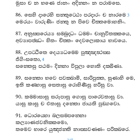
මුසා
ච
න
භණෙ
ජානං
අදින‍්නං
න
පරාමසෙ
.
86.
සෙහි
දාරෙහි
සන‍්තුට‍්ඨො
පරදාරං
ච
නාරමෙ
3
මෙරයං
වාරුණිං
ජන‍්තු
න
පිවෙ
චිත‍්තමොහනිං
.
87.
අනුස‍්සරෙය්‍ය
සම‍්බුද‍්ධං
ධම‍්මං
චානුවිතක‍්කයෙ
,
අව්‍යාපජ‍්ඣං
හිතං
චිත‍්තං
දෙවලොකාය
භාවයෙ
.
88.
උපට‍්ඨිතෙ
දෙය්‍යධම‍්මෙ
පුඤ‍්ඤත්‍ථස‍්ස
ජිගිංසතො
,
4
සන‍්තෙසු
පඨමං
දින‍්නා
විපුලා
හොති
දක‍්ඛිණා
.
89.
සන‍්තො
භවෙ
පවක‍්ඛාමි
,
සාරිපුත‍්ත
,
සුණාහි
මෙ
,
ඉති
කණ‍්හාසු
සෙතාසු
රොහිණීසු
හරීසු
වා
.
90.
කම‍්මාසාසු
සරූපාසු
ගොසු
පාරෙවතාසු
වා
.
යාසු
කාසු
ච
එතාසු
දන‍්තො
ජායති
පුඞ‍්ගවො
.
91.
ධොරය‍්හො
බලසම‍්පන‍්නො
කල්‍යාණජවනික‍්කමො
,
තමෙව
භාරෙ
යුඤ‍්ජන‍්ති
නාස‍්සවණ‍්ණං
පරික‍්ඛරෙ
.