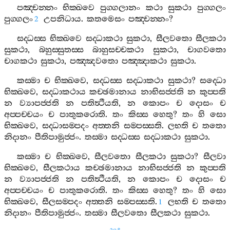
පඤ‍්චන‍්නං
භික‍්ඛවෙ
පුග‍්ගලානං
කථා
සුකථා
පුග‍්ගලං
පුග‍්ගලං
උපනිධාය
.
කතමෙසං
පඤ‍්චන‍්නං
?
2
සද‍්ධස‍්ස
භික‍්ඛවෙ
සද‍්ධාකථා
සුකථා
,
සීලවතො
සීලකථා
සුකථා
,
බහුස‍්සුතස‍්ස
බාහුසච‍්චකථා
සුකථා
,
චාගවතො
චාගකථා
සුකථා
,
පඤ‍්ඤවතො
පඤ‍්ඤාකථා
සුකථා
.
කස‍්මා
ච
භික‍්ඛවෙ
,
සද‍්ධස‍්ස
සද‍්ධාකථා
සුකථා
?
සද‍්ධො
භික‍්ඛවෙ
,
සද‍්ධාකථාය
කච‍්ඡමානාය
නාභිසජ‍්ජති
න
කුප‍්පති
න
ව්‍යාපජ‍්ජති
න
පතිත්‍ථීයති
,
න
කොපං
ච
දොසං
ච
අප‍්පච‍්චයං
ච
පාතුකරොති
.
තං
කිස‍්ස
හෙතු
?
තං
හි
සො
භික‍්ඛවෙ
,
සද‍්ධාසම‍්පදං
අත‍්තනි
සම‍්පස‍්සති
.
ලභති
ච
තතො
නිදානං
පීතිපාමුජ‍්ජං
.
තස‍්මා
සද‍්ධස‍්ස
සද‍්ධාකථා
සුකථා
.
කස‍්මා
ච
භික‍්ඛවෙ
,
සීලවතො
සීලකථා
සුකථා
?
සීලවා
භික‍්ඛවෙ
,
සීලකථාය
කච‍්ඡමානාය
නාභිසජ‍්ජති
න
කුප‍්පති
න
ව්‍යාපජ‍්ජති
න
පතිත්‍ථීයති
,
න
කොපං
ච
දොසං
ච
අප‍්පච‍්චයං
ච
පාතුකරොති
.
තං
කිස‍්ස
හෙතු
?
තං
හි
සො
භික‍්ඛවෙ
,
සීලසම‍්පදං
අත‍්තනි
සම‍්පස‍්සති
.
ලභති
ච
තතො
1
නිදානං
පීතිපාමුජ‍්ජං
.
තස‍්මා
සීලවතො
සීලකථා
සුකථා
.