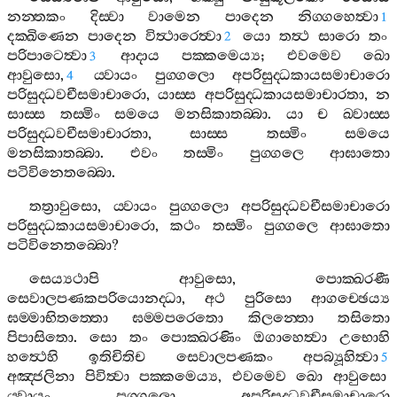
නන‍්තකං
දිස‍්වා
වාමෙන
පාදෙන
නිග‍්ගහෙත්‍වා
1
දක‍්ඛිණෙන
පාදෙන
විත්‍ථාරෙත්‍වා
යො
තත්‍ථ
සාරො
තං
2
පරිපාටෙත්‍වා
ආදාය
පක‍්කමෙය්‍ය
;
එවමෙව
ඛො
3
ආවුසො
,
ය‍්වායං
පුග‍්ගලො
අපරිසුද‍්ධකායසමාචාරො
4
පරිසුද‍්ධවචීසමාචාරො
,
යාස‍්ස
අපරිසුද‍්ධකායසමාචාරතා
,
න
සාස‍්ස
තස‍්මිං
සමයෙ
මනසිකාතබ‍්බා
.
යා
ච
ඛ‍්වාස‍්ස
පරිසුද‍්ධවචීසමාචාරතා
,
සාස‍්ස
තස‍්මිං
සමයෙ
මනසිකාතබ‍්බා
.
එවං
තස‍්මිං
පුග‍්ගලෙ
ආඝාතො
පටිවිනෙතබ‍්බො
.
තත්‍රාවුසො
,
ය‍්වායං
පුග‍්ගලො
අපරිසුද‍්ධවචීසමාචාරො
පරිසුද‍්ධකායසමාචාරො
,
කථං
තස‍්මිං
පුග‍්ගලෙ
ආඝාතො
පටිවිනෙතබ‍්බො
?
සෙය්‍යථාපි
ආවුසො
,
පොක‍්ඛරණී
සෙවාලපණකපරියොනද‍්ධා
,
අථ
පුරිසො
ආගච‍්ඡෙය්‍ය
ඝම‍්මාභිතත‍්තො
ඝම‍්මපරෙතො
කිලන‍්තො
තසිතො
පිපාසිතො
.
සො
තං
පොක‍්ඛරණිං
ඔගාහෙත්‍වා
උභොහි
හත්‍ථෙහි
ඉතිචිතිච
සෙවාලපණකං
අපබ්‍යූහිත්‍වා
5
අඤ‍්ජලිනා
පිවිත්‍වා
පක‍්කමෙය්‍ය
,
එවමෙව
ඛො
ආවුසො
ය‍්වායං
පුග‍්ගලො
අපරිසුද‍්ධවචීසමාචාරො