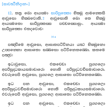
[
සාවත්‍ථිනිදානං
]
12
.
තත්‍ර
ඛො
ආයස‍්මා
සාරිපුත‍්තො
භික‍්ඛූ
ආමන‍්තෙසි
ආවුසො
භික‍්ඛවොති
.
ආවුසොති
ඛො
තෙ
භික‍්ඛූ
2
ආයස‍්මතො
සාරිපුත‍්තස‍්ස
පච‍්චස‍්සොසුං
.
ආයස‍්මා
සාරිපුත‍්තො
එතදවොච
:
304
පඤ‍්චිමෙ
ආවුසො
,
ආඝාතපටිවිනයා
යත්‍ථ
භික‍්ඛුනො
උප‍්පන‍්නො
ආඝාතො
සබ‍්බසො
පටිවිනෙතබ‍්බො
.
කතමෙ
පඤ‍්ච
:
ඉධාවුසො
,
එකච‍්චො
පුග‍්ගලො
අපරිසුද‍්ධකායසමාචාරො
හොති
පරිසුද‍්ධවචීසමාචාරො
.
එවරූපෙපි
ආවුසො
,
පුග‍්ගලෙ
ආඝාතො
පටිවිනෙතබ‍්බො
.
ඉධ
පන
ආවුසො
,
එකච‍්චො
පුග‍්ගලො
අපරිසුද‍්ධවචීසමාචාරො
හොති
පරිසුද‍්ධකායසමාචාරො
.
එවරූපෙපි
ආවුසො
,
පුග‍්ගලෙ
ආඝාතො
පටිවිනෙතබ‍්බො
.
ඉධ
පන
ආවුසො
,
එකච‍්චො
පුග‍්ගලො