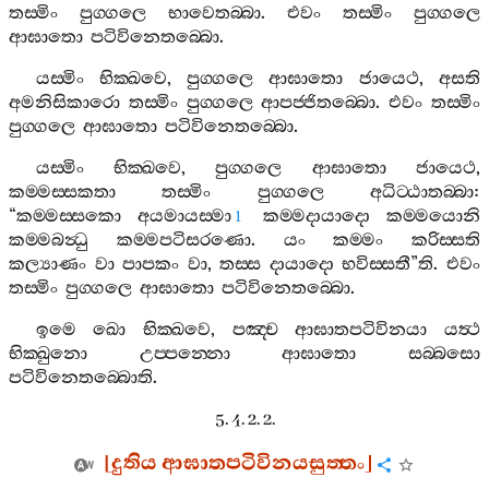
තස‍්මිං
පුග‍්ගලෙ
භාවෙතබ‍්බා
.
එවං
තස‍්මිං
පුග‍්ගලෙ
ආඝාතො
පටිවිනෙතබ‍්බො
.
යස‍්මිං
භික‍්ඛවෙ
,
පුග‍්ගලෙ
ආඝාතො
ජායෙථ
,
අසති
අමනිසිකාරො
තස‍්මිං
පුග‍්ගලෙ
ආපජ‍්ජිතබ‍්බො
.
එවං
තස‍්මිං
පුග‍්ගලෙ
ආඝාතො
පටිවිනෙතබ‍්බො
.
යස‍්මිං
භික‍්ඛවෙ
,
පුග‍්ගලෙ
ආඝාතො
ජායෙථ
,
කම‍්මස‍්සකතා
තස‍්මිං
පුග‍්ගලෙ
අධිට‍්ඨාතබ‍්බා
:
“
කම‍්මස‍්සකො
අයමායස‍්මා
කම‍්මදායාදො
කම‍්මයොනි
1
කම‍්මබන්‍ධු
කම‍්මපටිසරණො
.
යං
කම‍්මං
කරිස‍්සති
කල්‍යාණං
වා
පාපකං
වා
,
තස‍්ස
දායාදො
භවිස‍්සතී
”
ති
.
එවං
තස‍්මිං
පුග‍්ගලෙ
ආඝාතො
පටිවිනෙතබ‍්බො
.
ඉමෙ
ඛො
භික‍්ඛවෙ
,
පඤ‍්ච
ආඝාතපටිවිනයා
යත්‍ථ
භික‍්ඛුනො
උප‍්පන‍්නො
ආඝාතො
සබ‍්බසො
පටිවිනෙතබ‍්බොති
.
5. 4. 2. 2.
[
දුතිය
ආඝාතපටිවිනයසුත‍්තං
]