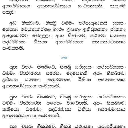
අසම‍්මොසාය
අනන‍්තරධානාය
සංවත‍්තන‍්ති
.
කතමෙ
පඤ‍්ච
:
ඉධ
භික‍්ඛවෙ
,
භික‍්ඛූ
ධම‍්මං
පරියාපුණන‍්ති
සුත‍්තං
ගෙය්‍යං
වෙය්‍යාකරණං
ගාථං
උදානං
ඉතිවුත‍්තකං
ජාතකං
අබ‍්භුතධම‍්මං
වෙදල‍්ලං
.
අයං
භික‍්ඛවෙ
,
පඨමො
ධම‍්මො
සද‍්ධම‍්මස‍්ස
ඨිතියා
අසම‍්මොසාය
අනන‍්තරධානාය
සංවත‍්තති
.
290
පුන
චපරං
භික‍්ඛවෙ
,
භික‍්ඛූ
යථාසුතං
යථාපරියත‍්තං
ධම‍්මං
විත්‍ථාරෙන
පරෙසං
දෙසෙන‍්ති
,
අයං
භික‍්ඛවෙ
,
දුතියො
ධම‍්මො
සද‍්ධම‍්මස‍්ස
ඨිතියා
අසම‍්මොසාය
අනන‍්තරධානාය
සංවත‍්තති
.
පුන
චපරං
භික‍්ඛවෙ
,
භික‍්ඛූ
යථාසුතං
යථාපරියත‍්තං
ධම‍්මං
විත්‍ථාරෙන
පරෙසං
වාචෙන‍්ති
.
අයං
භික‍්ඛවෙ
,
තතියො
ධම‍්මො
සද‍්ධම‍්මස‍්ස
ඨිතියා
අසම‍්මොසාය
අනන‍්තරධානාය
සංවත‍්තති
.
පුන
චපරං
භික‍්ඛවෙ
,
භික‍්ඛූ
යථාසුතං
යථාපරියත‍්තං