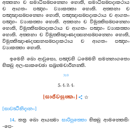
අත‍්තනා
ච
සමාධිසම‍්පන‍්නො
හොති
,
සමාධිසම‍්පදාකථාය
ච
ආගතං
පඤ‍්හං
ව්‍යාකත‍්තා
හොති
.
අත‍්තනා
ච
පඤ‍්ඤාසම‍්පන‍්නො
හොති
,
පඤ‍්ඤාසම‍්පදාකථාය
ච
ආගතං
පඤ‍්හං
ව්‍යාකත‍්තා
හොති
.
අත‍්තනා
ච
විමුත‍්තිසම‍්පන‍්නො
හොති
,
විමුත‍්තිසම‍්පදාකථාය
ච
ආගතං
පඤ‍්හං
ව්‍යාකත‍්තා
හොති
.
අත‍්තනා
ච
විමුත‍්තිඤාණදස‍්සනසම‍්පන‍්නො
හොති
,
විමුත‍්තිඤාණදස‍්සනසම‍්පදාකථාය
ච
ආගතං
පඤ‍්හං
ව්‍යාකත‍්තා
හොති
.
ඉමෙහි
ඛො
ආවුසො
,
පඤ‍්චහි
ධම‍්මෙහි
සමන‍්නාගතො
භික‍්ඛු
අලංසාකච‍්ඡො
සබ්‍රහ‍්මචාරීනන‍්ති
.
310
5. 4. 2. 4.
[
සාජීවසුත‍්තං
]
[
සාවත්‍ථිනිදානං
]
14
.
තත්‍ර
ඛො
ආයස‍්මා
සාරිපුත‍්තො
භික‍්ඛු
ආමන‍්තෙසි
:
-
පෙ
-