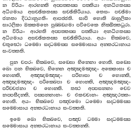
න
විරියං
ආරභන‍්ති
අප‍්පත‍්තස‍්ස
පත‍්තියා
අනධිගතස‍්ස
අධිගමාය
අසච‍්ඡිකතස‍්ස
සච‍්ඡිකිරියාය
.
තෙසං
පච‍්ඡිමා
ජනතා
දිට‍්ඨානුගතිං
ආපජ‍්ජති
.
සාපි
හොති
බාහුලිකා
සාථලිකා
ඔක‍්කමනෙ
පුබ‍්බඞ‍්ගමා
පවිවෙකෙ
නික‍්ඛිත‍්තධූරා
.
න
විරියං
ආරභති
අප‍්පත‍්තස‍්ස
පත‍්තියා
අනධිගතස‍්ස
අධිගමාය
අසච‍්ඡිකතස‍්ස
සච‍්ඡිකිරියාය
.
අයං
භික‍්ඛවෙ
,
චතුත්‍ථො
ධම‍්මො
සද‍්ධම‍්මස‍්ස
සම‍්මොසාය
අන‍්තරධානාය
සංවත‍්තති
.
පුන
චපරං
භික‍්ඛවෙ
,
සඞ‍්ඝො
භින‍්නො
හොති
.
සඞ‍්ඝෙ
ඛො
පන
භික‍්ඛවෙ
,
භින‍්නෙ
අඤ‍්ඤමඤ‍්ඤං
අක‍්කොසා
ච
හොන‍්ති
,
අඤ‍්ඤමඤ‍්ඤං
පරිභාසා
ච
හොන‍්ති
,
අඤ‍්ඤමඤ‍්ඤං
පරික‍්ඛෙපා
ච
හොන‍්ති
,
අඤ‍්ඤමඤ‍්ඤං
පරිච‍්චජනා
ච
හොන‍්ති
.
තත්‍ථ
අප‍්පසන‍්නා
චෙව
නප‍්පසීදන‍්ති
,
පස‍්සන‍්නානං
ච
එකච‍්චානං
අඤ‍්ඤථත‍්තං
හොති
.
අයං
භික‍්ඛවෙ
පඤ‍්චමො
ධම‍්මො
සද‍්ධම‍්මස‍්ස
සම‍්මොසාය
අන‍්තරධානාය
සංවත‍්තති
.
ඉමෙ
ඛො
භික‍්ඛවෙ
,
පඤ‍්ච
ධම‍්මා
සද‍්ධම‍්මස‍්ස
සම‍්මොසාය
අන‍්තරධානාය
සංවත‍්තන‍්ති
.