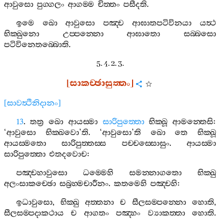
ආවුසො
පුග‍්ගලං
ආගම‍්ම
චිත‍්තං
පසීදති
.
ඉමෙ
ඛො
ආවුසො
පඤ‍්ච
ආඝාතපටිවිනයා
යත්‍ථ
භික‍්ඛුනො
උප‍්පන‍්නො
ආඝාතො
සබ‍්බසො
පටිවිනෙතබ‍්බොති
.
5. 4. 2. 3.
[
සාකච‍්ඡාසුත‍්තං
]
[
සාවත්‍ථිනිදානං
]
13
.
තත්‍ර
ඛො
ආයස‍්මා
සාරිපුත‍්තො
භික‍්ඛූ
ආමන‍්තෙසි
:
‘
ආවුසො
භික‍්ඛවො
’
ති
. ‘
ආවුසො
’
ති
ඛො
තෙ
භික‍්ඛූ
ආයස‍්මතො
සාරිපුත‍්තස‍්ස
පච‍්චස‍්සොසුං
.
ආයස‍්මා
සාරිපුත‍්තො
එතදවොච
:
පඤ‍්චහාවුසො
ධම‍්මෙහි
සමන‍්නාගතො
භික‍්ඛු
අලංසාකච‍්ඡො
සබ්‍රහ‍්මචාරීනං
.
කතමෙහි
පඤ‍්චහි
:
ඉධාවුසො
,
භික‍්ඛු
අත‍්තනා
ච
සීලසම‍්පන‍්නො
හොති
,
සීලසම‍්පදාකථාය
ච
ආගතං
පඤ‍්හං
ව්‍යාකත‍්තා
හොති
.