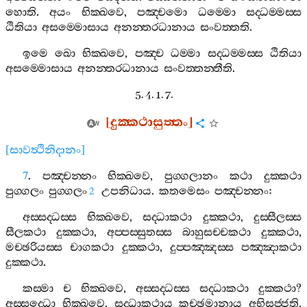
හොති
.
අයං
භික‍්ඛවෙ
,
පඤ‍්චමො
ධම‍්මො
සද‍්ධම‍්මස‍්ස
ඨිතියා
අසම‍්මොසාය
අනන‍්තරධානාය
සංවත‍්තති
.
ඉමෙ
ඛො
භික‍්ඛවෙ
,
පඤ‍්ච
ධම‍්මා
සද‍්ධම‍්මස‍්ස
ඨිතියා
අසම‍්මොසාය
අනන‍්තරධානාය
සංවත‍්තන‍්තීති
.
5. 4. 1. 7.
[
දුක‍්කථාසුත‍්තං
]
[
සාවත්‍ථිනිදානං
]
7
.
පඤ‍්චන‍්නං
භික‍්ඛවෙ
,
පුග‍්ගලානං
කථා
දුක‍්කථා
පුග‍්ගලං
පුග‍්ගලං
උපනිධාය
.
කතමෙසං
පඤ‍්චන‍්නං
:
2
අස‍්සද‍්ධස‍්ස
භික‍්ඛවෙ
,
සද‍්ධාකථා
දුක‍්කථා
,
දුස‍්සීලස‍්ස
සීලකථා
දුක‍්කථා
,
අප‍්පස‍්සුතස‍්ස
බාහුසච‍්චකථා
දුක‍්කථා
,
මච‍්ඡරියස‍්ස
චාගකථා
දුක‍්කථා
,
දුප‍්පඤ‍්ඤස‍්ස
පඤ‍්ඤාකථා
දුක‍්කථා
.
කස‍්මා
ච
භික‍්ඛවෙ
,
අස‍්සද‍්ධස‍්ස
සද‍්ධාකථා
දුක‍්කථා
?
අස‍්සද‍්ධො
භික‍්ඛවෙ
,
සද‍්ධාකථාය
කච‍්ඡමානාය
අභිසජ‍්ජති
,