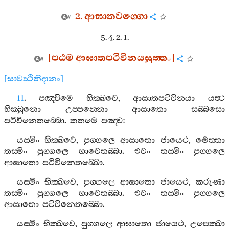
2.
ආඝාතවග‍්ගො
5. 4. 2. 1.
[
පඨම
ආඝාතපටිවිනයසුත‍්තං
]
[
සාවත්‍ථිනිදානං
]
11
.
පඤ‍්චිමෙ
භික‍්ඛවෙ
,
ආඝාතපටිවිනයා
යත්‍ථ
භික‍්ඛුනො
උප‍්පන‍්නො
ආඝාතො
සබ‍්බසො
පටිවිනෙතබ‍්බො
.
කතමෙ
පඤ‍්ච
:
යස‍්මිං
භික‍්ඛවෙ
,
පුග‍්ගලෙ
ආඝාතො
ජායෙථ
,
මෙත‍්තා
තස‍්මිං
පුග‍්ගලෙ
භාවෙතබ‍්බා
.
එවං
තස‍්මිං
පුග‍්ගලෙ
ආඝාතො
පටිවිනෙතබ‍්බො
.
යස‍්මිං
භික‍්ඛවෙ
,
පුග‍්ගලෙ
ආඝාතො
ජායෙථ
,
කරුණා
තස‍්මිං
පුග‍්ගලෙ
භාවෙතබ‍්බා
.
එවං
තස‍්මිං
පුග‍්ගලෙ
ආඝාතො
පටිවිනෙතබ‍්බො
.
යස‍්මිං
භික‍්ඛවෙ
,
පුග‍්ගලෙ
ආඝාතො
ජායෙථ
,
උපෙක‍්ඛා