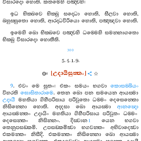
විසාරදො
හොති
.
කතමෙහි
පඤ‍්චහි
:
ඉධ
භික‍්ඛවෙ
භික‍්ඛු
සද‍්ධො
හොති
,
සීලවා
හොති
,
බහුස‍්සුතො
හොති
,
ආරද‍්ධවිරියො
හොති
,
පඤ‍්ඤවා
හොති
.
ඉමෙහි
ඛො
භික‍්ඛවෙ
පඤ‍්චහි
ධම‍්මෙහි
සමන‍්නාගතො
භික‍්ඛු
විසාරදො
හොතීති
.
300
5. 4. 1. 9.
[
උදායීසුත‍්තං
]
9
.
එවං
මෙ
සුතං
:
එකං
සමයං
භගවා
කොසම‍්බියං
විහරති
ඝොසිතාරාමෙ
.
තෙන
ඛො
පන
සමයෙන
ආයස‍්මා
උදායී
මහතියා
ගිහීපරිසාය
පරිවුතො
ධම‍්මං
දෙසෙන‍්තො
නිසින‍්නො
හොති
.
අද‍්දසා
ඛො
ආයස‍්මා
ආනන්‍දො
ආයස‍්මන‍්තං
උදායිං
මහතියා
ගිහීපරිසාය
පරිවුතං
ධම‍්මං
දෙසෙන‍්තං
නිසින‍්නං
.
දිස‍්වාන
යෙන
භගවා
1
තෙනුපසඞ‍්කමි
.
උපසඞ‍්කමිත්‍වා
භගවන‍්තං
අභිවාදෙත්‍වා
එකමන‍්තං
නිසීදි
.
එකමන‍්තං
නිසින‍්නො
ඛො
ආයස‍්මා