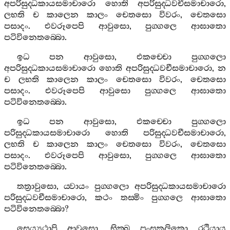
අපරිසුද‍්ධකායසමාචාරො
හොති
අපරිසුද‍්ධවචීසමාචාරො
,
ලභති
ච
කාලෙන
කාලං
චෙතසො
විවරං
,
චෙතසො
පසාදං
.
එවරූපෙපි
ආවුසො
,
පුග‍්ගලෙ
ආඝාතො
පටිවිනෙතබ‍්බො
.
ඉධ
පන
ආවුසො
,
එකච‍්චො
පුග‍්ගලො
අපරිසුද‍්ධකායසමාචාරො
හොති
අපරිසුද‍්ධවචීසමාචාරො
,
න
ච
ලභති
කාලෙන
කාලං
චෙතසො
විවරං
,
චෙතසො
පසාදං
.
එවරූපෙපි
ආවුසො
පුග‍්ගලෙ
ආඝාතො
පටිවිනෙතබ‍්බො
.
ඉධ
පන
ආවුසො
,
එකච‍්චො
පුග‍්ගලො
පරිසුද‍්ධකායසමාචාරො
හොති
පරිසුද‍්ධවචීසමාචාරො
,
ලභති
ච
කාලෙන
කාලං
චෙතසො
විවරං
,
චෙතසො
පසාදං
.
එවරූපෙපි
ආවුසො
,
පුග‍්ගලෙ
ආඝාතො
පටිවිනෙතබ‍්බො
.
තත්‍රාවුසො
,
ය‍්වායං
පුග‍්ගලො
අපරිසුද‍්ධකායසමාචාරො
පරිසුද‍්ධවචීසමාචාරො
,
කථං
තස‍්මිං
පුග‍්ගලෙ
ආඝාතො
පටිවිනෙතබ‍්බො
?
සෙය්‍යථාපි
ආවුසො
,
භික‍්ඛු
පංසුකූලිකො
රථියාය