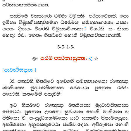
පරිනායකසම‍්පන‍්නො
.
තස‍්සිමෙ
චත‍්තාරො
ධම‍්මා
විමුත‍්තිං
පරිපාචෙන‍්ති
.
සො
ඉමිනා
විමුත‍්තිපඤ‍්චමෙන
ධම‍්මෙන
සමන‍්නාගතො
යස‍්සං
යස‍්සං
දිසායං
විහරති
විමුත‍්තචිත‍්තො
විහරති
.
තං
කිස‍්ස
2
හෙතු
:
එවං
හෙතං
භික‍්ඛවෙ
හොති
විමුත‍්තචිත‍්තානන‍්ති
.
5. 3. 4. 5.
පඨම
පත්‍ථනාසුත‍්තං
[
සාවත්‍ථිනිදානං
]
35.
පඤ‍්චහි
භික‍්ඛවෙ
අඞ‍්ගෙහි
සමන‍්නාගතො
රඤ‍්ඤො
ඛත‍්තියස‍්ස
මුද‍්ධාවසිත‍්තස‍්ස
ජෙට‍්ඨො
පුත‍්තො
රජ‍්ජං
පත්‍ථෙති
.
කතමෙහි
පඤ‍්චහි
:
ඉධ
භික‍්ඛවෙ
රඤ‍්ඤො
ඛත‍්තියස‍්ස
මුද‍්ධාවසිත‍්තස‍්ස
ජෙට‍්ඨො
පුත‍්තො
උභතො
සුජාතො
හොති
මාතිතො
ච
පිතිතො
ච
,
සංසුද‍්ධගහණිකො
යාව
සත‍්තමා
පිතාමහයුගා
,
අක‍්ඛිත‍්තො
අනුපක‍්කුට‍්ඨො
ජාතිවාදෙන
.
අභිරූපො
හොති