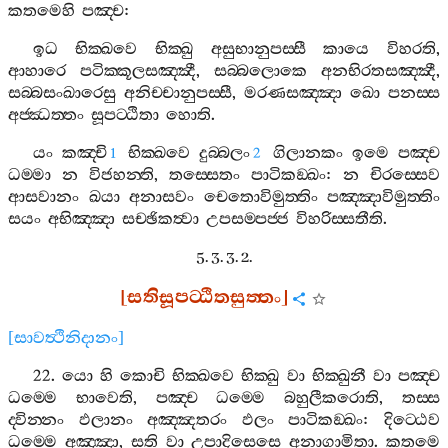
කතමෙහි
පඤ‍්ච
:
ඉධ
භික‍්ඛවෙ
භික‍්ඛු
අසුභානුපස‍්සී
කායෙ
විහරති
,
ආහාරෙ
පටික‍්කූලසඤ‍්ඤී
,
සබ‍්බලොකෙ
අනභිරතසඤ‍්ඤී
,
සබ‍්බසංඛාරෙසු
අනිච‍්චානුපස‍්සී
,
මරණසඤ‍්ඤා
ඛො
පනස‍්ස
අජ‍්ඣත‍්තං
සූපට‍්ඨිතා
හොති
.
යං
කඤ‍්චි
භික‍්ඛවෙ
දුබ‍්බලං
ගිලානකං
ඉමෙ
පඤ‍්ච
1
2
ධම‍්මා
න
විජහන‍්ති
,
තස‍්සෙතං
පාටිකඞ‍්ඛං
:
න
චිරස‍්සෙව
ආසවානං
ඛයා
අනාසවං
චෙතොවිමුත‍්තිං
පඤ‍්ඤාවිමුත‍්තිං
සයං
අභිඤ‍්ඤා
සච‍්ඡිකත්‍වා
උපසම‍්පජ‍්ජ
විහරිස‍්සතීති
.
5. 3. 3. 2.
[
සතිසූපට‍්ඨිතසුත‍්තං
]
[
සාවත්‍ථිනිදානං
]
22.
යො
හි
කොචි
භික‍්ඛවෙ
භික‍්ඛු
වා
භික‍්ඛුනී
වා
පඤ‍්ච
ධම‍්මෙ
භාවෙති
,
පඤ‍්ච
ධම‍්මෙ
බහුලීකරොති
,
තස‍්ස
ද‍්වින‍්නං
ඵලානං
අඤ‍්ඤතරං
ඵලං
පාටිකඞ‍්ඛං
:
දිට‍්ඨෙව
ධම‍්මෙ
අඤ‍්ඤා
,
සති
වා
උපාදිසෙසෙ
අනාගාමිතා
.
කතමෙ