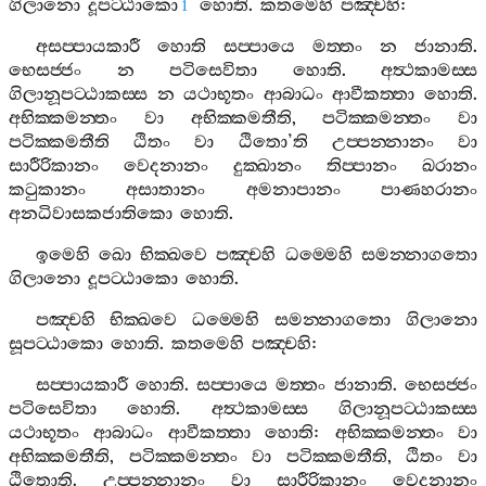
ගිලානො
දූපට‍්ඨාකො
හොති
.
කතමෙහි
පඤ‍්චහි
:
1
අසප‍්පායකාරී
හොති
සප‍්පායෙ
මත‍්තං
න
ජානාති
.
භෙසජ‍්ජං
න
පටිසෙවිතා
හොති
.
අත්‍ථකාමස‍්ස
ගිලානූපට‍්ඨාකස‍්ස
න
යථාභූතං
ආබාධං
ආවීකත‍්තා
හොති
.
අභික‍්කමන‍්තං
වා
අභික‍්කමතීති
,
පටික‍්කමන‍්තං
වා
පටික‍්කමතීති
ඨිතං
වා
ඨිතො
’
ති
උප‍්පන‍්නානං
වා
සාරීරිකානං
වෙදනානං
දුක‍්ඛානං
තිප‍්පානං
ඛරානං
කටුකානං
අසාතානං
අමනාපානං
පාණහරානං
අනධිවාසකජාතිකො
හොති
.
ඉමෙහි
ඛො
භික‍්ඛවෙ
පඤ‍්චහි
ධම‍්මෙහි
සමන‍්නාගතො
ගිලානො
දූපට‍්ඨාකො
හොති
.
පඤ‍්චහි
භික‍්ඛවෙ
ධම‍්මෙහි
සමන‍්නාගතො
ගිලානො
සූපට‍්ඨාකො
හොති
.
කතමෙහි
පඤ‍්චහි
:
සප‍්පායකාරී
හොති
.
සප‍්පායෙ
මත‍්තං
ජානාති
.
භෙසජ‍්ජං
පටිසෙවිතා
හොති
.
අත්‍ථකාමස‍්ස
ගිලානූපට‍්ඨාකස‍්ස
යථාභූතං
ආබාධං
ආවීකත‍්තා
හොති
:
අභික‍්කමන‍්තං
වා
අභික‍්කමතීති
,
පටික‍්කමන‍්තං
වා
පටික‍්කමතීති
,
ඨිතං
වා
ඨිතොති
.
උප‍්පන‍්නානං
වා
සාරීරිකානං
වෙදනානං