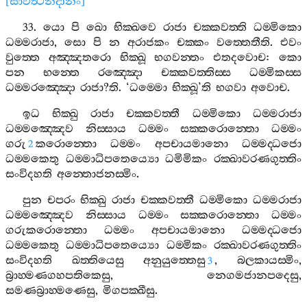
[
සාවත්‍ථිනිදානං
]
33.
යො
පි
ඛො
භික‍්ඛවෙ
රාජා
චක‍්කවත‍්ති
ධම‍්මිකො
ධම‍්මරාජා
,
සො
පි
න
අරාජකං
චක‍්කං
වත‍්තෙතීති
.
එවං
වුත‍්තෙ
අඤ‍්ඤතරො
භික‍්ඛූ
භගවන‍්තං
එතදවොච
:
කො
පන
භන‍්තෙ
රඤ‍්ඤො
චක‍්කවත‍්තිස‍්ස
ධම‍්මිකස‍්ස
ධම‍්මරඤ‍්ඤො
රාජා
?
ති
. ‘
ධම‍්මො
භික‍්ඛූ
’
ති
භගවා
අවොච
.
ඉධ
භික‍්ඛු
රාජා
චක‍්කවත‍්තී
ධම‍්මිකො
ධම‍්මරාජා
ධම‍්මඤ‍්ඤෙව
නිස‍්සාය
ධම‍්මං
සක‍්කරොන‍්තො
ධම‍්මං
ගරු
කරොන‍්තො
ධම‍්මං
අපචායමානො
ධම‍්මද‍්ධජො
2
ධම‍්මකෙතු
ධම‍්මාධිපතෙය්‍යො
ධමිමිකං
රක‍්ඛාවරණගුත‍්තිං
සංවිදහති
අන‍්තොජනස‍්මිං
.
පුන
චපරං
භික‍්ඛු
රාජා
චක‍්කවත‍්තී
ධම‍්මිකො
ධම‍්මරාජා
ධම‍්මඤ‍්ඤෙව
නිස‍්සාය
ධම‍්මං
සක‍්කරොන‍්තො
ධම‍්මං
ගරුකරොන‍්තො
ධම‍්මං
අපචායමානො
ධම‍්මද‍්ධජො
ධම‍්මකෙතු
ධම‍්මාධිපතෙය්‍යො
ධම‍්මිකං
රක‍්ඛාවරණගුත‍්තිං
සංවිදහති
ඛත‍්තියෙසු
අනුයුත‍්තෙසු
,
බලකායස‍්මිං
,
3
බ්‍රාහ‍්මණගහපතිකෙසු
,
නෙගමජානපදෙසු
,
සමණබ්‍රාහ‍්මණෙසු
,
මිගපක‍්ඛීසු
.