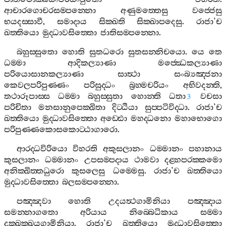
ආචාරගොචරසම‍්පන‍්නො
අණුමත‍්තෙසු
වජ‍්ජෙසු
භයදස‍්සාවී
,
සමාදාය
සික‍්ඛති
සික‍්ඛාපදෙසු
.
රාජා
’
ච
ඛත‍්තියො
මුද‍්ධාවසිත‍්තො
ජාතිසම‍්පන‍්නො
.
බහුස‍්සුතො
හොති
සුතධරො
සුතසන‍්නිචයො
.
යෙ
තෙ
ධම‍්මා
ආදිකල්‍යාණා
මජ‍්ඣෙකල්‍යාණා
පරියොසානකල්‍යාණා
සාත්‍ථා
සංබ්‍යඤ‍්ජනා
කෙවලපරිපුණ‍්ණං
පරිසුද‍්ධං
බ්‍රහ‍්මචරියං
අභිවදන‍්ති
,
තථාරූපාස‍්ස
ධම‍්මා
බහුස‍්සුතා
හොන‍්ති
ධතා
වචසා
3
පරිචිතා
මනසානුපෙක‍්ඛිතා
දිට‍්ඨියා
සුප‍්පටිවිද‍්ධා
.
රාජා
’
ච
ඛත‍්තියො
මුද‍්ධාවසිත‍්තො
අඩ‍්ඪො
මහද‍්ධනො
මහාභොගො
පරිපුණ‍්ණකොසකොට‍්ඨාගාරො
.
ආරද‍්ධවිරියො
විහරති
අකුසලානං
ධම‍්මානං
පහානාය
කුසලානං
ධම‍්මානං
උපසම‍්පදාය
ථාමවා
දළ‍්හපරක‍්කමො
අනික‍්ඛිත‍්තධුරො
කුසලෙසු
ධම‍්මෙසු
.
රාජා
’
ච
ඛත‍්තියො
මුද‍්ධාවසිත‍්තො
බලසම‍්පන‍්නො
.
පඤ‍්ඤවා
හොති
උදයත්‍ථගාමිනියා
පඤ‍්ඤාය
සමන‍්නාගතො
අරියාය
නිබ‍්බෙධිකාය
සම‍්මා
දුක‍්ඛක‍්ඛයගාමිනියා
.
රාජා
’
ච
ඛත‍්තියො
මුද‍්ධාවසිත‍්තො