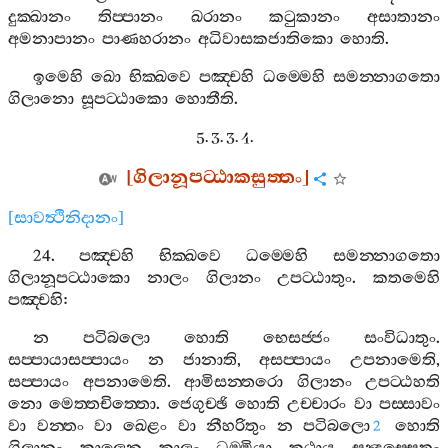
දුක‍්ඛානං
තිප‍්පානං
ඛරානං
කටුකානං
අසාතානං
අමනාපානං
පාණහරානං
අධිවාසකජාතිකො
හොති
.
ඉමෙහි
ඛො
භික‍්ඛවෙ
පඤ‍්චහි
ධම‍්මෙහි
සමන‍්නාගතො
ගිලානො
සූපට‍්ඨාකො
හොතීති
.
5. 3. 3. 4.
[
ගිලානූපට‍්ඨාකසුත‍්තං
]
[
සාවත්‍ථිනිදානං
]
24.
පඤ‍්චහි
භික‍්ඛවෙ
ධම‍්මෙහි
සමන‍්නාගතො
ගිලානූපට‍්ඨාකො
නාලං
ගිලානං
උපට‍්ඨාතුං
.
කතමෙහි
පඤ‍්චහි
:
න
පටිබලො
හොති
භෙසජ‍්ජං
සංවිධාතුං
.
සප‍්පායාසප‍්පායං
න
ජානාති
,
අසප‍්පායං
උපනාමෙති
,
සප‍්පායං
අපනාමෙති
.
ආමිසන‍්තරො
ගිලානං
උපට‍්ඨහති
නො
මෙත‍්තචිත‍්තො
.
ජෙගුච‍්ඡි
හොති
උච‍්චාරං
වා
පස‍්සාවං
වා
වන‍්තං
වා
ඛෙළං
වා
නීහරිතුං
න
පටිබලො
හොති
2