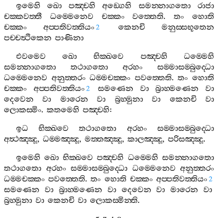
ඉමෙහි
ඛො
පඤ‍්චහි
අඞ‍්ගෙහි
සමන‍්නාගතො
රාජා
චක‍්කවත‍්තී
ධම‍්මෙනෙව
චක‍්කං
වත‍්තෙති
.
තං
හොති
චක‍්කං
අප‍්පතිවත‍්තියං
කෙනචි
මනුස‍්සභූතෙන
2
පච‍්චත්‍ථිකෙන
පාණිනා
එවමෙව
ඛො
භික‍්ඛවෙ
පඤ‍්චහි
ධම‍්මෙහි
සමන‍්නාගතො
තථාගතො
අරහං
සම‍්මාසම‍්බුද‍්ධො
ධම‍්මෙනෙව
අනුත‍්තරං
ධම‍්මචක‍්කං
පවත‍්තෙති
.
තං
හොති
චක‍්කං
අප‍්පතිවත‍්තියං
සමණෙන
වා
බ්‍රාහ‍්මණෙන
වා
2
දෙවෙන
වා
මාරෙන
වා
බ්‍රහ‍්මුනා
වා
කෙනචි
වා
ලොකස‍්මිං
.
කතමෙහි
පඤ‍්චහි
:
ඉධ
භික‍්ඛවෙ
තථාගතො
අරහං
සම‍්මාසම‍්බුද‍්ධො
අත්‍ථඤ‍්ඤූ
,
ධම‍්මඤ‍්ඤූ
,
මත‍්තඤ‍්ඤූ
,
කාලඤ‍්ඤූ
,
පරිසඤ‍්ඤූ
.
ඉමෙහි
ඛො
භික‍්ඛවෙ
පඤ‍්චහි
ධම‍්මෙහි
සමන‍්නාගතො
තථාගතො
අරහං
සම‍්මාසම‍්බුද‍්ධො
ධම‍්මෙනෙව
අනුත‍්තරං
ධම‍්මචක‍්කං
පවත‍්තෙති
.
තං
හොති
චක‍්කං
අප‍්පතිවත‍්තියං
2
සමණෙන
වා
බ්‍රාහ‍්මණෙන
වා
දෙවෙන
වා
මාරෙන
වා
බ්‍රහ‍්මුනා
වා
කෙනචි
වා
ලොකස‍්මින‍්ති
.