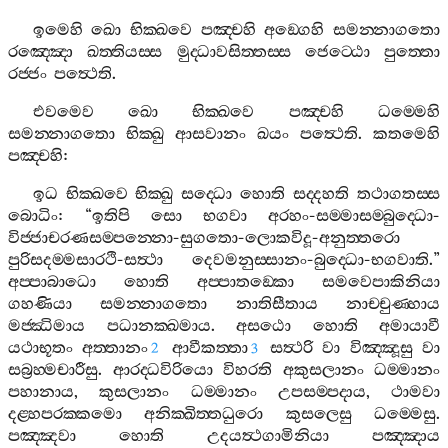
ඉමෙහි
ඛො
භික‍්ඛවෙ
පඤ‍්චහි
අඞ‍්ගෙහි
සමන‍්නාගතො
රඤ‍්ඤො
ඛත‍්තියස‍්ස
මුද‍්ධාවසිත‍්තස‍්ස
ජෙට‍්ඨො
පුත‍්තො
රජ‍්ජං
පත්‍ථෙති
.
එවමෙව
ඛො
භික‍්ඛවෙ
පඤ‍්චහි
ධම‍්මෙහි
සමන‍්නාගතො
භික‍්ඛු
ආසවානං
ඛයං
පත්‍ථෙති
.
කතමෙහි
පඤ‍්චහි
:
ඉධ
භික‍්ඛවෙ
භික‍්ඛු
සද‍්ධො
හොති
සද‍්දහති
තථාගතස‍්ස
බොධිං
: “
ඉතිපි
සො
භගවා
අරහං
-
සම‍්මාසම‍්බුද‍්ධො
-
විජ‍්ජාචරණසම‍්පන‍්නො
-
සුගතො
-
ලොකවිදූ
-
අනුත‍්තරො
පුරිසදම‍්මසාරථි
-
සත්‍ථා
දෙවමනුස‍්සානං
-
බුද‍්ධො
-
භගවාති
.”
අප‍්පාබාධො
හොති
අප‍්පාතඞ‍්කො
සමවෙපාකිනියා
ගහණියා
සමන‍්නාගතො
නාතිසීතාය
නාච‍්චුණ‍්හාය
මජ‍්ඣිමාය
පධානක‍්ඛමාය
.
අසඨො
හොති
අමායාවී
යථාභූතං
අත‍්තානං
ආවීකත‍්තා
සත්‍ථරි
වා
විඤ‍්ඤූසු
වා
2
3
සබ්‍රහ‍්මචාරීසු
.
ආරද‍්ධවිරියො
විහරති
අකුසලානං
ධම‍්මානං
පහානාය
,
කුසලානං
ධම‍්මානං
උපසම‍්පදාය
,
ථාමවා
දළ‍්හපරක‍්කමො
අනික‍්ඛිත‍්තධුරො
කුසලෙසු
ධම‍්මෙසු
.
පඤ‍්ඤවා
හොති
උදයත්‍ථගාමිනියා
පඤ‍්ඤාය