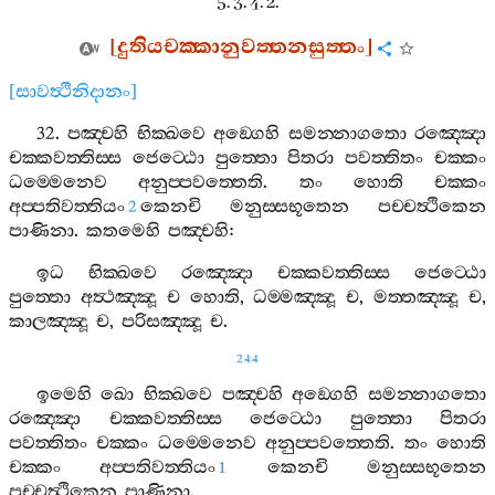
5. 3. 4. 2.
[
දුතියචක‍්කානුවත‍්තනසුත‍්තං
]
[
සාවත්‍ථිනිදානං
]
32.
පඤ‍්චහි
භික‍්ඛවෙ
අඞ‍්ගෙහි
සමන‍්නාගතො
රඤ‍්ඤො
චක‍්කවත‍්තිස‍්ස
ජෙට‍්ඨො
පුත‍්තො
පිතරා
පවත‍්තිතං
චක‍්කං
ධම‍්මෙනෙව
අනුප‍්පවත‍්තෙති
.
තං
හොති
චක‍්කං
අප‍්පතිවත‍්තියං
කෙනචි
මනුස‍්සභූතෙන
පච‍්චත්‍ථිකෙන
2
පාණිනා
.
කතමෙහි
පඤ‍්චහි
:
ඉධ
භික‍්ඛවෙ
රඤ‍්ඤො
චක‍්කවත‍්තිස‍්ස
ජෙට‍්ඨො
පුත‍්තො
අත්‍ථඤ‍්ඤූ
ච
හොති
,
ධම‍්මඤ‍්ඤූ
ච
,
මත‍්තඤ‍්ඤූ
ච
,
කාලඤ‍්ඤූ
ච
,
පරිසඤ‍්ඤූ
ච
.
244
ඉමෙහි
ඛො
භික‍්ඛවෙ
පඤ‍්චහි
අඞ‍්ගෙහි
සමන‍්නාගතො
රඤ‍්ඤො
චක‍්කවත‍්තිස‍්ස
ජෙට‍්ඨො
පුත‍්තො
පිතරා
පවත‍්තිතං
චක‍්කං
ධම‍්මෙනෙව
අනුප‍්පවත‍්තෙති
.
තං
හොති
චක‍්කං
අප‍්පතිවත‍්තියං
කෙනචි
මනුස‍්සභූතෙන
1
පච‍්චත්‍ථිකෙන
පාණිනා
.