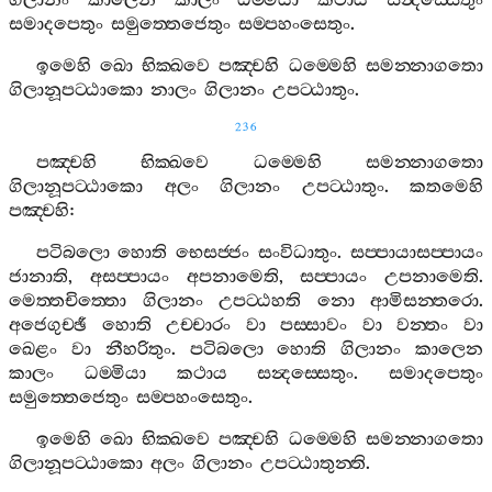
ගිලානං
කාලෙන
කාලං
ධම‍්මියා
කථාය
සන්‍දස‍්සෙතුං
සමාදපෙතුං
සමුත‍්තෙජෙතුං
සම‍්පහංසෙතුං
.
ඉමෙහි
ඛො
භික‍්ඛවෙ
පඤ‍්චහි
ධම‍්මෙහි
සමන‍්නාගතො
ගිලානූපට‍්ඨාකො
නාලං
ගිලානං
උපට‍්ඨාතුං
.
236
පඤ‍්චහි
භික‍්ඛවෙ
ධම‍්මෙහි
සමන‍්නාගතො
ගිලානූපට‍්ඨාකො
අලං
ගිලානං
උපට‍්ඨාතුං
.
කතමෙහි
පඤ‍්චහි
:
පටිබලො
හොති
භෙසජ‍්ජං
සංවිධාතුං
.
සප‍්පායාසප‍්පායං
ජානාති
,
අසප‍්පායං
අපනාමෙති
,
සප‍්පායං
උපනාමෙති
.
මෙත‍්තචිත‍්තො
ගිලානං
උපට‍්ඨහති
නො
ආමිසන‍්තරො
.
අජෙගුච‍්ඡී
හොති
උච‍්චාරං
වා
පස‍්සාවං
වා
වන‍්තං
වා
ඛෙළං
වා
නීහරිතුං
.
පටිබලො
හොති
ගිලානං
කාලෙන
කාලං
ධම‍්මියා
කථාය
සන්‍දස‍්සෙතුං
.
සමාදපෙතුං
සමුත‍්තෙජෙතුං
සම‍්පහංසෙතුං
.
ඉමෙහි
ඛො
භික‍්ඛවෙ
පඤ‍්චහි
ධම‍්මෙහි
සමන‍්නාගතො
ගිලානූපට‍්ඨාකො
අලං
ගිලානං
උපට‍්ඨාතුන‍්ති
.