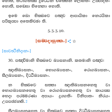
හොති
,
තථාගතස‍්ස
දුට‍්ඨෙන
චිත‍්තෙන
ලොහිතං
උප‍්පාදිතං
හොති
,
සඞ‍්ඝො
භින‍්නො
හොති
.
ඉමෙ
ඛො
භික‍්ඛවෙ
පඤ‍්ච
ආපායිකා
නෙරයිකා
පරිකුප‍්පා
අතෙකිච‍්ඡා
ති
.
5. 3. 3. 10.
[
සම‍්පදාසුත‍්තං
]
[
සාවත්‍ථිනිදානං
]
30.
පඤ‍්චිමානි
භික‍්ඛවෙ
බ්‍යසනානි
.
කතමානි
පඤ‍්ච
:
ඤාතිබ්‍යසනං
,
භොගබ්‍යසනං
,
රොගබ්‍යසනං
,
සීලබ්‍යසනං
,
දිට‍්ඨිබ්‍යසනං
.
න
භික‍්ඛවෙ
සත‍්තා
ඤාතිබ්‍යසනහෙතු
වා
භොගබ්‍යසනහෙතු
වා
රොගබ්‍යසනහෙතු
වා
කායස‍්ස
භෙදා
පරම‍්මරණා
අපායං
දුග‍්ගතිං
විනිපාතං
නිරයං
උපපජ‍්ජන‍්ති
.
2
සීලබ්‍යසනහෙතු
වා
භික‍්ඛවෙ
සත‍්තා
දිට‍්ඨිබ්‍යසනහෙතු