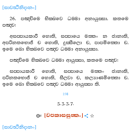
[
සාවත්‍ථිනිදානං
]
26.
පඤ‍්චිමෙ
භික‍්ඛවෙ
ධම‍්මා
අනායුස‍්සා
.
කතමෙ
පඤ‍්ච
:
අසප‍්පායකාරී
හොති
,
සප‍්පායෙ
මත‍්තං
න
ජානාති
,
අපරිනතභොජී
ච
හොති
,
දුස‍්සීලො
ච
,
පාපමිත‍්තො
ච
.
ඉමෙ
ඛො
භික‍්ඛවෙ
පඤ‍්ච
ධම‍්මා
අනායුස‍්සා
.
පඤ‍්චිමෙ
භික‍්ඛවෙ
ධම‍්මා
ආයුස‍්සා
,
කතමෙ
පඤ‍්ච
:
සප‍්පායකාරී
හොති
,
සප‍්පායෙ
මත‍්තං
ජානාති
,
පරිනතභොජී
ච
හොති
,
සීලවා
ච
,
කල්‍යාණමිත‍්තො
ච
.
ඉමෙ
ඛො
භික‍්ඛවෙ
පඤ‍්ච
ධම‍්මා
ආයුස‍්සා
ති
.
238
5. 3. 3. 7.
[
වපකාසසුත‍්තං
]
[
සාවත්‍ථිනිදානං
]