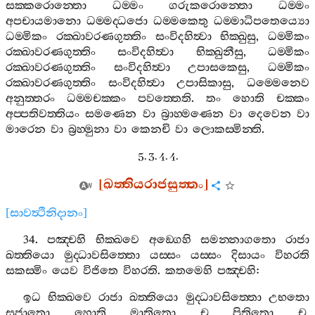
සක‍්කරොන‍්තො
ධම‍්මං
ගරුකරොන‍්තො
ධම‍්මං
අපචායමානො
ධම‍්මද‍්ධජො
ධම‍්මකෙතු
ධම‍්මාධිපතෙය්‍යො
ධම‍්මිකං
රක‍්ඛාවරණගුත‍්තිං
සංවිදහිත්‍වා
භික‍්ඛුසු
,
ධම‍්මිකං
රක‍්ඛාවරණගුත‍්තිං
සංවිදහිත්‍වා
භික‍්ඛුනීසු
,
ධම‍්මිකං
රක‍්ඛාවරණගුත‍්තිං
සංවිදහිත්‍වා
උපාසකෙසු
,
ධම‍්මිකං
රක‍්ඛාවරණගුත‍්තිං
සංවිදහිත්‍වා
උපාසිකාසු
,
ධම‍්මෙනෙව
අනුත‍්තරං
ධම‍්මචක‍්කං
පවත‍්තෙති
.
තං
හොති
චක‍්කං
අප‍්පතිවත‍්තියං
සමණෙන
වා
බ්‍රාහ‍්මණෙන
වා
දෙවෙන
වා
මාරෙන
වා
බ්‍රහ‍්මුනා
වා
කෙනචි
වා
ලොකස‍්මින‍්ති
.
5. 3. 4. 4.
[
ඛත‍්තියරාජසුත‍්තං
]
[
සාවත්‍ථිනිදානං
]
34.
පඤ‍්චහි
භික‍්ඛවෙ
අඞ‍්ගෙහි
සමන‍්නාගතො
රාජා
ඛත‍්තියො
මුද‍්ධාවසිත‍්තො
යස‍්සං
යස‍්සං
දිසායං
විහරති
සකස‍්මිං
යෙව
විජිතෙ
විහරති
.
කතමෙහි
පඤ‍්චහි
:
ඉධ
භික‍්ඛවෙ
රාජා
ඛත‍්තියො
මුද‍්ධාවසිත‍්තො
උභතො
සුජාතො
හොති
මාතිතො
ච
පිතිතො
ච
,