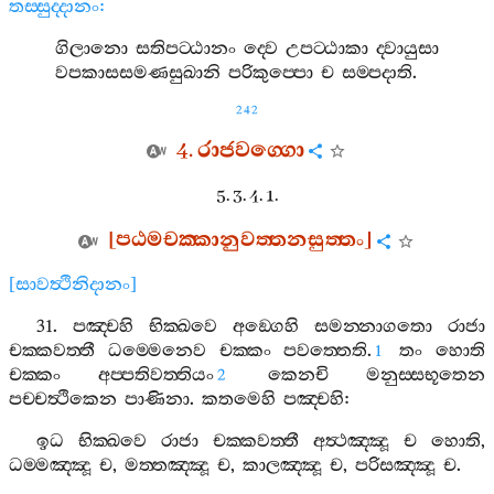
තස‍්සුද‍්දානං
:
ගිලානො
සතිපට‍්ඨානං
ද‍්වෙ
උපට‍්ඨාකා
ද‍්වායුසා
වපකාසසමණසුඛානි
පරිකුප‍්පො
ච
සම‍්පදාති
.
242
4.
රාජවග‍්ගො
5. 3. 4. 1.
[
පඨමචක‍්කානුවත‍්තනසුත‍්තං
]
[
සාවත්‍ථිනිදානං
]
31.
පඤ‍්චහි
භික‍්ඛවෙ
අඞ‍්ගෙහි
සමන‍්නාගතො
රාජා
චක‍්කවත‍්තී
ධම‍්මෙනෙව
චක‍්කං
පවත‍්තෙති
.
තං
හොති
1
චක‍්කං
අප‍්පතිවත‍්තියං
කෙනචි
මනුස‍්සභූතෙන
2
පච‍්චත්‍ථිකෙන
පාණිනා
.
කතමෙහි
පඤ‍්චහි
:
ඉධ
භික‍්ඛවෙ
රාජා
චක‍්කවත‍්තී
අත්‍ථඤ‍්ඤූ
ච
හොති
,
ධම‍්මඤ‍්ඤූ
ච
,
මත‍්තඤ‍්ඤූ
ච
,
කාලඤ‍්ඤූ
ච
,
පරිසඤ‍්ඤූ
ච
.