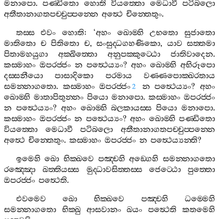
මනාපො
.
පණ‍්ඩිතො
හොති
වියත‍්තො
මෙධාවී
පටිබලො
අතීතානාගතපච‍්චුප‍්පන‍්නෙ
අත්‍ථෙ
චින‍්තෙතුං
.
තස‍්ස
එවං
හොති
: ‘
අහං
ඛොම‍්හි
උභතො
සුජාතො
මාතිතො
ච
පිතිතො
ච
,
සංසුද‍්ධගහණිකො
,
යාව
සත‍්තමා
පිතාමහයුගා
අක‍්ඛිත‍්තො
අනුපක‍්කුට‍්ඨො
ජාතිවාදෙන
.
කස‍්මාහං
ඔපරජ‍්ජං
න
පත්‍ථෙය්‍යං
?
අහං
ඛොම‍්හි
අභිරූපො
දස‍්සනීයො
පාසාදිකො
පරමාය
වණ‍්ණපොක‍්ඛරතාය
සමන‍්නාගතො
.
කස‍්මාහං
ඔපරජ‍්ජං
න
පත්‍ථෙය්‍යං
?
අහං
2
ඛොම‍්හි
මාතාපිතුන‍්නං
පියො
මනාපො
.
කස‍්මාහං
ඔපරජ‍්ජං
න
පත්‍ථෙය්‍යං
?
අහං
ඛොම‍්හි
බලකායස‍්ස
පියො
මනාපො
.
කස‍්මාහං
ඔපරජ‍්ජං
න
පත්‍ථෙය්‍යං
?
අහං
ඛොම‍්හි
පණ‍්ඩිතො
වියත‍්තො
මෙධාවී
පටිබලො
අතීතානාගතපච‍්චුප‍්පන‍්නෙ
අත්‍ථෙ
චින‍්තෙතුං
.
කස‍්මාහං
ඔපරජ‍්ජං
න
පත්‍ථෙය්‍යන‍්ති
?
ඉමෙහි
ඛො
භික‍්ඛවෙ
පඤ‍්චහි
අඞ‍්ගෙහි
සමන‍්නාගතො
රඤ‍්ඤො
ඛත‍්තියස‍්ස
මුද‍්ධාවසිත‍්තස‍්ස
ජෙට‍්ඨො
පුත‍්තො
ඔපරජ‍්ජං
පත්‍ථෙති
.
එවමෙව
ඛො
භික‍්ඛවෙ
පඤ‍්චහි
ධම‍්මෙහි
සමන‍්නාගතො
භික‍්ඛු
ආසවානං
ඛයං
පත්‍ථෙති
කතමෙහි