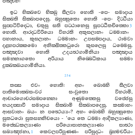
පඤ‍්චහි
:
ඉධ
භික‍්ඛවෙ
භික‍්ඛු
සීලවා
හොති
-
පෙ
-
සමාදාය
සික‍්ඛති
සික‍්ඛාපදෙසු
.
බහුස‍්සුතො
හොති
-
පෙ
-
දිට‍්ඨියා
සුප‍්පටිවිද‍්ධො
,
චතුසු
සති
පට‍්ඨානෙසු
සූපට‍්ඨිතචිත‍්තො
3
හොති
.
ආරද‍්ධවිරියො
විහරති
අකුසලානං
ධම‍්මානං
පහානාය
,
කුසලානං
ධම‍්මානං
උපසම‍්පදාය
,
ථාමවා
දළ‍්හපරක‍්කමො
අනික‍්ඛිත‍්තධුරො
කුසලෙසු
ධම‍්මෙසු
.
පඤ‍්ඤවා
හොති
උදයත්‍ථගාමිනියා
පඤ‍්ඤාය
සමන‍්නාගතො
අරියාය
නිබ‍්බෙධිකාය
සම‍්මා
දුක‍්ඛක‍්ඛයගාමිනියා
.
254
තස‍්ස
එවං
හොති
:
අහං
ඛොම‍්හි
සීලවා
පාතිමොක‍්ඛසංවර
සංවුතො
විහරාමි
,
ආචාරගොචරසම‍්පන‍්නො
අණුමත‍්තෙසු
වජ‍්ජෙසු
භයදස‍්සාවී
සමාදාය
සික‍්ඛාමි
සික‍්ඛාපදෙසු
.
කස‍්මාහං
ආසවානං
ඛයං
න
පත්‍ථෙය්‍යං
?
අහං
ඛොම‍්හි
බහුස‍්සුතො
සුතධරො
සුතසන‍්නිචයො
- ‘
යෙ
තෙ
ධම‍්මා
ආදිකල්‍යාණා
,
මජ‍්ඣෙකල්‍යාණා
පරියොසානකල්‍යාණා
සාත්‍ථා
සබ්‍යඤ‍්ජනා
,
කෙවලපරිපුණ‍්ණං
පරිසුද‍්ධං
බ්‍රහ‍්මචරියං
1