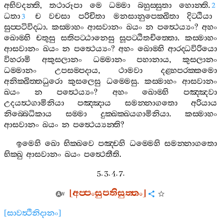
අභිවදන‍්ති
,
තථාරූපා
මෙ
ධම‍්මා
බහුස‍්සුතා
හොන‍්ති
.
2
ධතා
ච
වචසා
පරිචිතා
මනසානුපෙක‍්ඛිතා
දිට‍්ඨියා
3
සුප‍්පටිවිද‍්ධා
.
කස‍්මාහං
ආසවානං
ඛයං
න
පත්‍ථෙය්‍යං
?
අහං
ඛොම‍්හි
චතුසු
සතිපට‍්ඨානෙසු
සූපට‍්ඨිතචිත‍්තො
.
කස‍්මාහං
ආසවානං
ඛයං
න
පත්‍ථෙය්‍යං
?
අහං
ඛොම‍්හි
ආරද‍්ධවිරියො
විහරාමි
අකුසලානං
ධම‍්මානං
පහානාය
,
කුසලානං
ධම‍්මානං
උපසම‍්පදාය
,
ථාමවා
දළ‍්හපරක‍්කමො
අනික‍්ඛිත‍්තධුරො
කුසලෙසු
ධම‍්මෙසු
.
කස‍්මාහං
ආසවානං
ඛයං
න
පත්‍ථෙය්‍යං
?
අහං
ඛොම‍්හි
පඤ‍්ඤවා
උදයත්‍ථගාමිනියා
පඤ‍්ඤාය
සමන‍්නාගතො
අරියාය
නිබ‍්බෙධිකාය
සම‍්මා
දුක‍්ඛක‍්ඛයගාමිනියා
.
කස‍්මාහං
ආසවානං
ඛයං
න
පත්‍ථෙය්‍යන‍්ති
?
ඉමෙහි
ඛො
භික‍්ඛවෙ
පඤ‍්චහි
ධම‍්මෙහි
සමන‍්නාගතො
භික‍්ඛු
ආසවානං
ඛයං
පත්‍ථෙතීති
.
5. 3. 4. 7.
[
අප‍්පංසුපතිසුත‍්තං
]
[
සාවත්‍ථිනිදානං
]