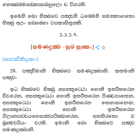
නෙක‍්ඛම‍්මසඞ‍්කප‍්පබහුලො
ච
විහරති
.
ඉමෙහි
ඛො
භික‍්ඛවෙ
පඤ‍්චහි
ධම‍්මෙහි
සමන‍්නාගතො
භික‍්ඛු
අලං
සඞ‍්ඝම‍්හා
වපකාසිතුන‍්ති
.
5. 3. 3. 8.
[
සමණදුක‍්ඛ
-
සුඛ
සුත‍්තං
]
[
සාවත්‍ථිනිදානං
]
28.
පඤ‍්චිමානි
භික‍්ඛවෙ
සමණදුක‍්ඛානි
.
කතමානි
පඤ‍්ච
:
ඉධ
භික‍්ඛවෙ
භික‍්ඛු
අසන‍්තුට‍්ඨො
හොති
ඉතරීතරෙන
චීවරෙන
,
අසන‍්තුට‍්ඨො
හොති
ඉතරීතරෙන
පිණ‍්ඩපාතෙන
,
අසන‍්තුට‍්ඨො
හොති
ඉතරීතරෙන
සෙනාසනෙන
,
අසන‍්තුට‍්ඨො
හොති
ඉතරීතරෙන
ගිලානපච‍්චයභෙසජ‍්ජපරික‍්ඛාරෙන
,
අනභිරතො
ච
බ්‍රහ‍්මචරියං
චරති
.
ඉමානි
ඛො
භික‍්ඛවෙ
පඤ‍්ච
සමණදුක‍්ඛානි
.