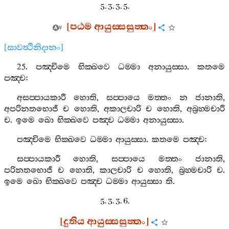
5. 3. 3. 5.
[
පඨම
ආයුස‍්සසුත‍්තං
]
[
සාවත්‍ථිනිදානං
]
25.
පඤ‍්චිමෙ
භික‍්ඛවෙ
ධම‍්මා
අනායුස‍්සා
.
කතමෙ
පඤ‍්ච
:
අසප‍්පායකාරී
හොති
,
සප‍්පායෙ
මත‍්තං
න
ජානාති
,
අපරිනතභොජී
ච
හොති
,
අකාලචාරි
ච
හොති
,
අබ්‍රහ‍්මචාරී
ච
.
ඉමෙ
ඛො
භික‍්ඛවෙ
පඤ‍්ච
ධම‍්මා
අනායුස‍්සා
.
පඤ‍්චිමෙ
භික‍්ඛවෙ
ධම‍්මා
ආයුස‍්සා
.
කතමෙ
පඤ‍්ච
:
සප‍්පායකාරී
හොති
,
සප‍්පායෙ
මත‍්තං
ජානාති
,
පරිනතභොජී
ච
හොති
,
කාලචාරි
ච
හොති
,
බ්‍රහ‍්මචාරි
ච
.
ඉමෙ
ඛො
භික‍්ඛවෙ
පඤ‍්ච
ධම‍්මා
ආයුස‍්සා
ති
.
5. 3. 3. 6.
[
දුතිය
ආයුස‍්සසුත‍්තං
]