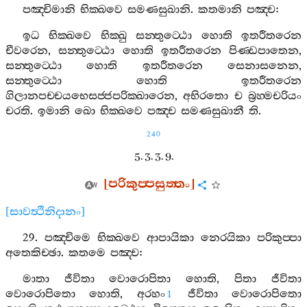
පඤ‍්චිමානි
භික‍්ඛවෙ
සමණසුඛානි
.
කතමානි
පඤ‍්ච
:
ඉධ
භික‍්ඛවෙ
භික‍්ඛු
සන‍්තුට‍්ඨො
හොති
ඉතරීතරෙන
චීවරෙන
,
සන‍්තුට‍්ඨො
හොති
ඉතරීතරෙන
පිණ‍්ඩපාතෙන
,
සන‍්තුට‍්ඨො
හොති
ඉතරීතරෙන
සෙනාසනෙන
,
සන‍්තුට‍්ඨො
හොති
ඉතරීතරෙන
ගිලානපච‍්චයභෙසජ‍්ජපරික‍්ඛාරෙන
,
අභිරතො
ච
බ්‍රහ‍්මචරියං
චරති
.
ඉමානි
ඛො
භික‍්ඛවෙ
පඤ‍්ච
සමණසුඛානී
ති
.
240
5. 3. 3. 9.
[
පරිකුප‍්පසුත‍්තං
]
[
සාවත්‍ථිනිදානං
]
29.
පඤ‍්චිමෙ
භික‍්ඛවෙ
ආපායිකා
නෙරයිකා
පරිකුප‍්පා
අතෙකිච‍්ඡා
.
කතමෙ
පඤ‍්ච
:
මාතා
ජීවිතා
වොරොපිතා
හොති
,
පිතා
ජීවිතා
වොරොපිතො
හොති
,
අරහං
ජීවිතා
වොරොපිතො
1