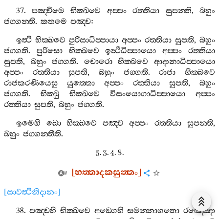
37.
පඤ‍්චිමෙ
භික‍්ඛවෙ
අප‍්පං
රත‍්තියා
සුපන‍්ති
,
බහුං
ජග‍්ගන‍්ති
.
කතමෙ
පඤ‍්ච
:
ඉත්‍ථි
භික‍්ඛවෙ
පුරිසාධිප‍්පායා
අප‍්පං
රත‍්තියා
සුපති
,
බහුං
ජග‍්ගති
.
පුරිසො
භික‍්ඛවෙ
ඉත්‍ථිධිප‍්පායො
අප‍්පං
රත‍්තියා
සුපති
,
බහුං
ජග‍්ගති
.
චොරො
භික‍්ඛවෙ
ආදානාධිප‍්පායො
අප‍්පං
රත‍්තියා
සුපති
,
බහුං
ජග‍්ගති
.
රාජා
භික‍්ඛවෙ
රාජකරණියෙසු
යුත‍්තො
අප‍්පං
රත‍්තියා
සුපති
,
බහුං
ජග‍්ගති
.
භික‍්ඛු
භික‍්ඛවෙ
විසංයොගාධිප‍්පායො
අප‍්පං
රත‍්තියා
සුපති
,
බහුං
ජග‍්ගති
.
ඉමෙහි
ඛො
භික‍්ඛවෙ
පඤ‍්ච
අප‍්පං
රත‍්තියා
සුපන‍්ති
,
බහුං
ජග‍්ගන‍්තීති
.
5. 3. 4. 8.
[
භත‍්තාදකසුත‍්තං
]
[
සාවත්‍ථිනිදානං
]
38.
පඤ‍්චහි
භික‍්ඛවෙ
අඞ‍්ගෙහි
සමන‍්නාගතො
රඤ‍්ඤො