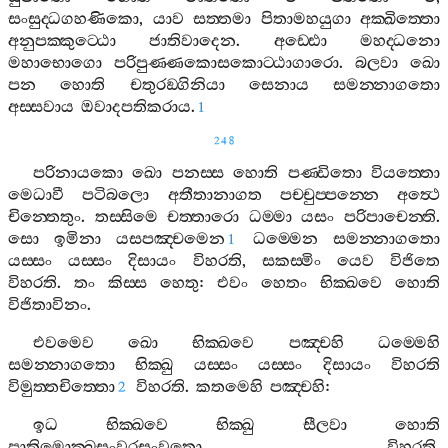
සංසුද‍්ධගහණිකො
,
යාව
සත‍්තමා
පිතාමහයුගා
අක‍්ඛිත‍්තො
අනුපක‍්කුට‍්ඨො
ජාතිවාදෙන
.
අඩ‍්ඪො
මහද‍්ධනො
මහාභොගො
පරිපුණ‍්ණකොසකොට‍්ඨාගාරො
.
බලවා
ඛො
පන
හොති
චතුරඞ‍්ගිනියා
සෙනාය
සමන‍්නාගතො
අස‍්සවාය
ඔවාදපතිකරාය
.
1
248
පරිනායකො
ඛො
පනස‍්ස
හොති
පණ‍්ඩිතො
වියත‍්තො
මෙධාවී
පටිබලො
අතීතානාගත
පච‍්චුප‍්පන‍්නෙ
අත්‍ථෙ
චින‍්තෙතුං
.
තස‍්සිමෙ
චත‍්තාරො
ධම‍්මා
යසං
පරිපාචෙන‍්ති
.
සො
ඉමිනා
යසපඤ‍්චමෙන
ධම‍්මෙන
සමන‍්නාගතො
1
යස‍්සං
යස‍්සං
දිසායං
විහරති
,
සකස‍්මිං
යෙව
විජිතෙ
විහරති
.
තං
කිස‍්ස
හෙතු
:
එවං
හෙතං
භික‍්ඛවෙ
හොති
විජිතාවිනං
.
එවමෙව
ඛො
භික‍්ඛවෙ
පඤ‍්චහි
ධම‍්මෙහි
සමන‍්නාගතො
භික‍්ඛු
යස‍්සං
යස‍්සං
දිසායං
විහරති
විමුත‍්තචිත‍්තො
විහරති
.
කතමෙහි
පඤ‍්චහි
:
2
ඉධ
භික‍්ඛවෙ
භික‍්ඛු
සීලවා
හොති
පාතිමොක‍්ඛසංවරසංවුතො
විහරති
.