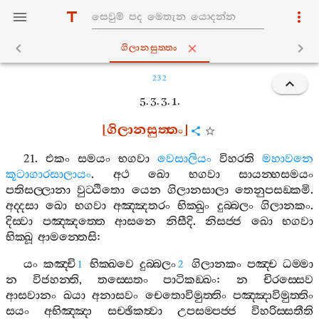
ගිලානසුත‍්තං
232
5. 3. 3. 1.
[
ගිලානසුත‍්තං
]
21.
එකං
සමයං
භගවා
වෙසාලියං
විහරති
මහාවනෙ
කූටාගාරසාලායං
.
අථ
ඛො
භගවා
සායන‍්හසමයං
පතිසල‍්ලානා
වුට‍්ඨිතො
යෙන
ගිලානසාලා
තෙනුපසඞ‍්කමි
.
අද‍්දසා
ඛො
භගවා
අඤ‍්ඤතරං
භික‍්ඛුං
දුබ‍්බලං
ගිලානකං
.
දිස‍්වා
පඤ‍්ඤත‍්තෙ
ආසනෙ
නිසීදි
.
නිසජ‍්ජ
ඛො
භගවා
භික‍්ඛූ
ආමන‍්තෙසි
:
යං
කඤ‍්චි
භික‍්ඛවෙ
දුබ‍්බලං
ගිලානකං
පඤ‍්ච
ධම‍්මා
1
2
න
විජහන‍්ති
,
තස‍්සෙතං
පාටිකඞ‍්ඛං
:
න
චිරස‍්සෙව
ආසවානං
ඛයා
අනාසවං
චෙතොවිමුත‍්තිං
පඤ‍්ඤාවිමුත‍්තිං
සයං
අභිඤ‍්ඤා
සච‍්ඡිකත්‍වා
උපසම‍්පජ‍්ජ
විහරිස‍්සතීති