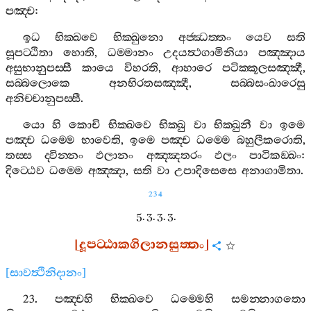
පඤ‍්ච
:
ඉධ
භික‍්ඛවෙ
භික‍්ඛුනො
අජ‍්ඣත‍්තං
යෙව
සති
සූපට‍්ඨිතා
හොති
,
ධම‍්මානං
උදයත්‍ථගාමිනියා
පඤ‍්ඤාය
අසුභානුපස‍්සී
කායෙ
විහරති
,
ආහාරෙ
පටික‍්කූලසඤ‍්ඤී
,
සබ‍්බලොකෙ
අනභිරතසඤ‍්ඤී
,
සබ‍්බසංඛාරෙසු
අනිච‍්චානුපස‍්සී
.
යො
හි
කොචි
භික‍්ඛවෙ
භික‍්ඛු
වා
භික‍්ඛුනී
වා
ඉමෙ
පඤ‍්ච
ධම‍්මෙ
භාවෙති
,
ඉමෙ
පඤ‍්ච
ධම‍්මෙ
බහුලීකරොති
,
තස‍්ස
ද‍්වින‍්නං
ඵලානං
අඤ‍්ඤතරං
ඵලං
පාටිකඞ‍්ඛං
:
දිට‍්ඨෙව
ධම‍්මෙ
අඤ‍්ඤා
,
සති
වා
උපාදිසෙසෙ
අනාගාමිතා
.
234
5. 3. 3. 3.
[
දූපට‍්ඨාකගිලානසුත‍්තං
]
[
සාවත්‍ථිනිදානං
]
23.
පඤ‍්චහි
භික‍්ඛවෙ
ධම‍්මෙහි
සමන‍්නාගතො