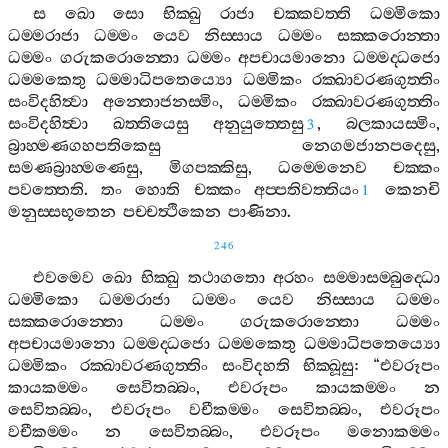
ස
ඛො
සො
භික‍්ඛු
රාජා
චක‍්කවත‍්ති
ධම‍්මිකො
ධම‍්මරාජා
ධම‍්මං
යෙව
නිස‍්සාය
ධම‍්මං
සක‍්කරොන‍්තා
ධම‍්මං
ගරුකරොන‍්තො
ධම‍්මං
අපචායමානො
ධම‍්මද‍්ධජො
ධම‍්මකෙතු
ධම‍්මාධිපතෙය්‍යො
ධම‍්මිකං
රක‍්ඛාවරණගුත‍්තිං
සංවිදහිත්‍වා
අන‍්තොජනස‍්මිං
,
ධම‍්මිකං
රක‍්ඛාවරණගුත‍්තිං
සංවිදහිත්‍වා
ඛත‍්තියෙසු
අනුයුත‍්තෙසු
,
බලකායස‍්මිං
,
3
බ්‍රාහ‍්මණගහපතිකෙසු
නෙගමජානපදෙසු
,
සමණබ්‍රාහ‍්මණෙසු
,
මිගපක‍්කිසු
,
ධම‍්මෙනෙව
චක‍්කං
පවත‍්තෙති
.
තං
හොති
චක‍්කං
අප‍්පතිවත‍්තියං
කෙනචි
1
මනුස‍්සභූතෙන
පච‍්චත්‍ථිකෙන
පාණිනා
.
246
එවමෙව
ඛො
භික‍්ඛු
තථාගතො
අරහං
සම‍්මාසම‍්බුද‍්ධො
ධම‍්මිකො
ධම‍්මරාජා
ධම‍්මං
යෙව
නිස‍්සාය
ධම‍්මං
සක‍්කරොන‍්තො
ධම‍්මං
ගරුකරොන‍්තො
ධම‍්මං
අපචායමානො
ධම‍්මද‍්ධජො
ධම‍්මකෙතු
ධම‍්මාධිපතෙය්‍යො
ධම‍්මිකං
රක‍්ඛාවරණගුත‍්තිං
සංවිදහති
භික‍්ඛූසු
: “
එවරූපං
කායකම‍්මං
සෙවිතබ‍්බං
,
එවරූපං
කායකම‍්මං
න
සෙවිතබ‍්බං
,
එවරූපං
වචීකම‍්මං
සෙවිතබ‍්බං
,
එවරූපං
වචීකම‍්මං
න
සෙවිතබ‍්බං
,
එවරූපං
මනොකම‍්මං