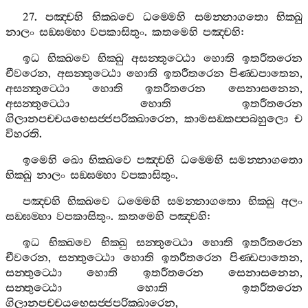
27.
පඤ‍්චහි
භික‍්ඛවෙ
ධම‍්මෙහි
සමන‍්නාගතො
භික‍්ඛු
නාලං
සඞ‍්ඝම‍්හා
වපකාසිතුං
.
කතමෙහි
පඤ‍්චහි
:
ඉධ
භික‍්ඛවෙ
භික‍්ඛු
අසන‍්තුට‍්ඨො
හොති
ඉතරීතරෙන
චීවරෙන
,
අසන‍්තුට‍්ඨො
හොති
ඉතරීතරෙන
පිණ‍්ඩපාතෙන
,
අසන‍්තුට‍්ඨො
හොති
ඉතරීතරෙන
සෙනාසනෙන
,
අසන‍්තුට‍්ඨො
හොති
ඉතරීතරෙන
ගිලානපච‍්චයභෙසජ‍්ජපරික‍්ඛාරෙන
,
කාමසඞ‍්කප‍්පබහුලො
ච
විහරති
.
ඉමෙහි
ඛො
භික‍්ඛවෙ
පඤ‍්චහි
ධම‍්මෙහි
සමන‍්නාගතො
භික‍්ඛු
නාලං
සඞ‍්ඝම‍්හා
වපකාසිතුං
.
පඤ‍්චහි
භික‍්ඛවෙ
ධම‍්මෙහි
සමන‍්නාගතො
භික‍්ඛු
අලං
සඞ‍්ඝම‍්හා
වපකාසිතුං
.
කතමෙහි
පඤ‍්චහි
:
ඉධ
භික‍්ඛවෙ
භික‍්ඛු
සන‍්තුට‍්ඨො
හොති
ඉතරීතරෙන
චීවරෙන
,
සන‍්තුට‍්ඨො
හොති
ඉතරීතරෙන
පිණ‍්ඩපාතෙන
,
සන‍්තුට‍්ඨො
හොති
ඉතරීතරෙන
සෙනාසනෙන
,
සන‍්තුට‍්ඨො
හොති
ඉතරීතරෙන
ගිලානපච‍්චයභෙසජ‍්ජපරික‍්ඛාරෙන
,