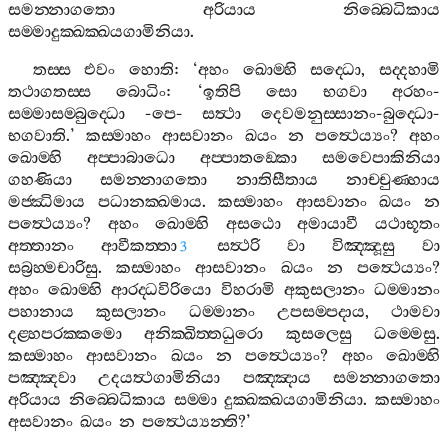
සමන‍්නාගතො
අරියාය
නිබ‍්බෙධිකාය
සම‍්මාදුක‍්ඛක‍්ඛයගාමිනියා
.
තස‍්ස
එවං
හොති
: ‘
අහං
ඛොම‍්හි
සද‍්ධො
,
සද‍්දහාමි
තථාගතස‍්ස
බොධිං
: ‘
ඉතිපි
සො
භගවා
අරහං
-
සම‍්මාසම‍්බුද‍්ධො
-
පෙ
-
සත්‍ථා
දෙවමනුස‍්සානං
-
බුද‍්ධො
-
භගවාති
.’
කස‍්මාහං
ආසවානං
ඛයං
න
පත්‍ථෙය්‍යං
?
අහං
ඛොම‍්හි
අප‍්පාබාධො
අප‍්පාතඞ‍්කො
සමවෙපාකිනියා
ගහණියා
සමන‍්නාගතො
නාතිසීතාය
නාච‍්චුණ‍්හාය
මජ‍්ඣිමාය
පධානක‍්ඛමාය
.
කස‍්මාහං
ආසවානං
ඛයං
න
පත්‍ථෙය්‍යං
?
අහං
ඛොම‍්හි
අසඨො
අමායාවී
යථාභූතං
අත‍්තානං
ආවීකත‍්තා
සත්‍ථරි
වා
විඤ‍්ඤූසු
වා
3
සබ්‍රහ‍්මචාරිසු
.
කස‍්මාහං
ආසවානං
ඛයං
න
පත්‍ථෙය්‍යං
?
අහං
ඛොම‍්හි
ආරද‍්ධවිරියො
විහරාමි
අකුසලානං
ධම‍්මානං
පහානාය
කුසලානං
ධම‍්මානං
උපසම‍්පදාය
,
ථාමවා
දළ‍්හපරක‍්කමො
අනික‍්ඛිත‍්තධුරො
කුසලෙසු
ධම‍්මෙසු
.
කස‍්මාහං
ආසවානං
ඛයං
න
පත්‍ථෙය්‍යං
?
අහං
ඛොම‍්හි
පඤ‍්ඤවා
උදයත්‍ථගාමිනියා
පඤ‍්ඤාය
සමන‍්නාගතො
අරියාය
නිබ‍්බෙධිකාය
සම‍්මා
දුක‍්ඛක‍්ඛයගාමිනියා
.
කස‍්මාහං
අසවානං
ඛයං
න
පත්‍ථෙය්‍යන‍්ති
?’