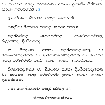
වා
කායස‍්ස
භෙදා
පරම‍්මරණා
අපායං
දුග‍්ගතිං
විනිපාතං
නිරයං
උපපජ‍්ජන‍්ති
.2
2
ඉමානි
ඛො
භික‍්ඛවෙ
පඤ‍්ච
බ්‍යසනානි
.
පඤ‍්චිමා
භික‍්ඛවෙ
සම‍්පදා
.
කතමා
පඤ‍්ච
:
ඤාතිසම‍්පදා
,
භොගසම‍්පදා
,
ආරොග්‍යසම‍්පදා
,
සීලසම‍්පදා
,
දිට‍්ඨිසම‍්පදා
.
න
භික‍්ඛවෙ
සත‍්තා
ඤාතිසම‍්පදාහෙතු
වා
භොගසම‍්පදාහෙතු
වා
ආරොග්‍යසම‍්පදාහෙතු
වා
කායස‍්ස
භෙදා
පරම‍්මරණා
සුගතිං
සග‍්ගං
ලොකං
උපපජ‍්ජන‍්ති
.
සීලසම‍්පදාහෙතු
වා
භික‍්ඛවෙ
සත‍්තා
දිට‍්ඨිසම‍්පදාහෙතු
වා
කායස‍්ස
භෙදා
පරම‍්මරණා
සුගතිං
සග‍්ගං
ලොකං
උපපජ‍්ජන‍්ති
.
ඉමා
ඛො
භික‍්ඛවෙ
පඤ‍්ච
සම‍්පදා
ති
.
ගිලානවග‍්ගො
තතියො
.