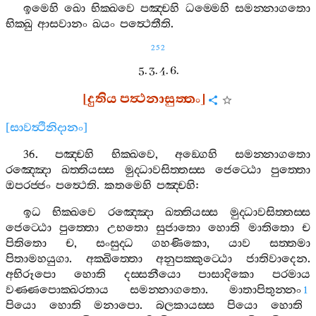
ඉමෙහි
ඛො
භික‍්ඛවෙ
පඤ‍්චහි
ධම‍්මෙහි
සමන‍්නාගතො
භික‍්ඛු
ආසවානං
ඛයං
පත්‍ථෙතීති
.
252
5. 3. 4. 6.
[
දුතිය
පත්‍ථනාසුත‍්තං
]
[
සාවත්‍ථිනිදානං
]
36.
පඤ‍්චහි
භික‍්ඛවෙ
,
අඞ‍්ගෙහි
සමන‍්නාගතො
රඤ‍්ඤො
ඛත‍්තියස‍්ස
මුද‍්ධාවසිත‍්තස‍්ස
ජෙට‍්ඨො
පුත‍්තො
ඔපරජ‍්ජං
පත්‍ථෙති
.
කතමෙහි
පඤ‍්චහි
:
ඉධ
භික‍්ඛවෙ
රඤ‍්ඤො
ඛත‍්තියස‍්ස
මුද‍්ධාවසිත‍්තස‍්ස
ජෙට‍්ඨො
පුත‍්තො
උභතො
සුජාතො
හොති
මාතිතො
ච
පිතිතො
ච
,
සංසුද‍්ධ
ගහණිකො
,
යාව
සත‍්තමා
පිතාමහයුගා
.
අක‍්ඛිත‍්තො
අනුපක‍්කුට‍්ඨො
ජාතිවාදෙන
.
අභිරූපො
හොති
දස‍්සනීයො
පාසාදිකො
පරමාය
වණ‍්ණපොක‍්ඛරතාය
සමන‍්නාගතො
.
මාතාපිතුන‍්නං
1
පියො
හොති
මනාපො
.
බලකායස‍්ස
පියො
හොති