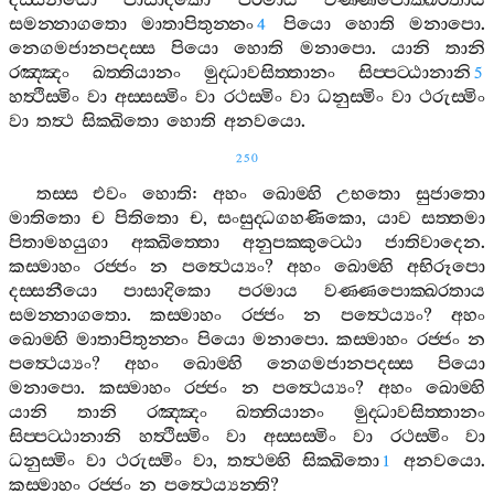
දස‍්සනීයො
පාසාදිකො
පරමාය
වණ‍්ණපොක‍්ඛරතාය
සමන‍්නාගතො
මාතාපිතුන‍්නං
පියො
හොති
මනාපො
.
4
නෙගමජානපදස‍්ස
පියො
හොති
මනාපො
.
යානි
තානි
රඤ‍්ඤං
ඛත‍්තියානං
මුද‍්ධාවසිත‍්තානං
සිප‍්පට‍්ඨානානි
5
හත්‍ථිස‍්මිං
වා
අස‍්සස‍්මිං
වා
රථස‍්මිං
වා
ධනුස‍්මිං
වා
ථරුස‍්මිං
වා
තත්‍ථ
සික‍්ඛිතො
හොති
අනවයො
.
250
තස‍්ස
එවං
හොති
:
අහං
ඛොම‍්හි
උභතො
සුජාතො
මාතිතො
ච
පිතිතො
ච
,
සංසුද‍්ධගහණිකො
,
යාව
සත‍්තමා
පිතාමහයුගා
අක‍්ඛිත‍්තො
අනුපක‍්කුට‍්ඨො
ජාතිවාදෙන
.
කස‍්මාහං
රජ‍්ජං
න
පත්‍ථෙය්‍යං
?
අහං
ඛොම‍්හි
අභිරූපො
දස‍්සනීයො
පාසාදිකො
පරමාය
වණ‍්ණපොක‍්ඛරතාය
සමන‍්නාගතො
.
කස‍්මාහං
රජ‍්ජං
න
පත්‍ථෙය්‍යං
?
අහං
ඛොම‍්හි
මාතාපිතුන‍්නං
පියො
මනාපො
.
කස‍්මාහං
රජ‍්ජං
න
පත්‍ථෙය්‍යං
?
අහං
ඛොම‍්හි
නෙගමජානපදස‍්ස
පියො
මනාපො
.
කස‍්මාහං
රජ‍්ජං
න
පත්‍ථෙය්‍යං
?
අහං
ඛොම‍්හි
යානි
තානි
රඤ‍්ඤං
ඛත‍්තියානං
මුද‍්ධාවසිත‍්තානං
සිප‍්පට‍්ඨානානි
හත්‍ථිස‍්මිං
වා
අස‍්සස‍්මිං
වා
රථස‍්මිං
වා
ධනුස‍්මිං
වා
ථරුස‍්මිං
වා
,
තත්‍ථම‍්හි
සික‍්ඛිතො
අනවයො
.
1
කස‍්මාහං
රජ‍්ජං
න
පත්‍ථෙය්‍යන‍්ති
?