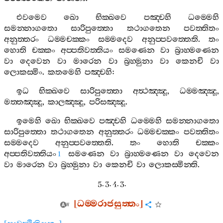
එවමෙව
ඛො
භික‍්ඛවෙ
පඤ‍්චහි
ධම‍්මෙහි
සමන‍්නාගතො
සාරිපුත‍්තො
තථාගතෙන
පවත‍්තිතං
අනුත‍්තරං
ධම‍්මචක‍්කං
සම‍්මදෙව
අනුප‍්පවත‍්තෙති
.
තං
හොති
චක‍්කං
අප‍්පතිවත‍්තියං
සමණෙන
වා
බ්‍රාහ‍්මණෙන
වා
දෙවෙන
වා
මාරෙන
වා
බ්‍රහ‍්මුනා
වා
කෙනචි
වා
ලොකස‍්මිං
.
කතමෙහි
පඤ‍්චහි
:
ඉධ
භික‍්ඛවෙ
සාරිපුත‍්තො
අත්‍ථඤ‍්ඤූ
,
ධම‍්මඤ‍්ඤූ
,
මත‍්තඤ‍්ඤූ
,
කාලඤ‍්ඤූ
,
පරිසඤ‍්ඤූ
.
ඉමෙහි
ඛො
භික‍්ඛවෙ
පඤ‍්චහි
ධම‍්මෙහි
සමන‍්නාගතො
සාරිපුත‍්තො
තථාගතෙන
අනුත‍්තරං
ධම‍්මචක‍්කං
පවත‍්තිතං
සම‍්මදෙව
අනුප‍්පවත‍්තෙති
.
තං
හොති
චක‍්කං
අප‍්පතිවත‍්තියං
සමණෙන
වා
බ්‍රාහ‍්මණෙන
වා
දෙවෙන
1
වා
මාරෙන
වා
බ්‍රහ‍්මුනා
වා
කෙනචි
වා
ලොකස‍්මින‍්ති
.
5. 3. 4. 3.
[
ධම‍්මරාජසුත‍්තං
]