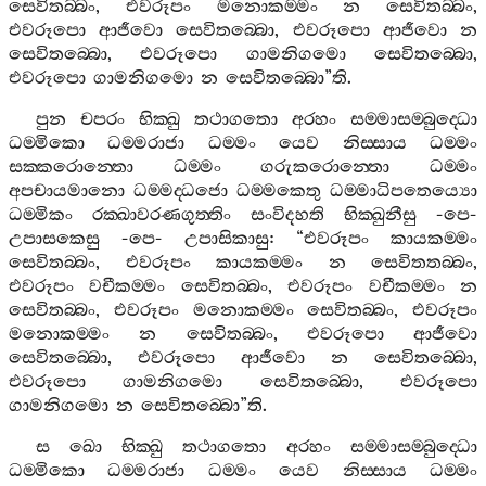
සෙවිතබ‍්බං
,
එවරූපං
මනොකම‍්මං
න
සෙවිතබ‍්බං
,
එවරූපො
ආජීවො
සෙවිතබ‍්බො
,
එවරූපො
ආජීවො
න
සෙවිතබ‍්බො
,
එවරූපො
ගාමනිගමො
සෙවිතබ‍්බො
,
එවරූපො
ගාමනිගමො
න
සෙවිතබ‍්බො
”
ති
.
පුන
චපරං
භික‍්ඛු
තථාගතො
අරහං
සම‍්මාසම‍්බුද‍්ධො
ධම‍්මිකො
ධම‍්මරාජා
ධම‍්මං
යෙව
නිස‍්සාය
ධම‍්මං
සක‍්කරොන‍්තො
ධම‍්මං
ගරුකරොන‍්තො
ධම‍්මං
අපචායමානො
ධම‍්මද‍්ධජො
ධම‍්මකෙතු
ධම‍්මාධිපතෙය්‍යො
ධම‍්මිකං
රක‍්ඛාවරණගුත‍්තිං
සංවිදහති
භික‍්ඛුනීසු
-
පෙ
-
උපාසකෙසු
-
පෙ
-
උපාසිකාසු
: “
එවරූපං
කායකම‍්මං
සෙවිතබ‍්බං
,
එවරූපං
කායකම‍්මං
න
සෙවිතතබ‍්බං
,
එවරූපං
වචීකම‍්මං
සෙවිතබ‍්බං
,
එවරූපං
වචීකම‍්මං
න
සෙවිතබ‍්බං
,
එවරූපං
මනොකම‍්මං
සෙවිතබ‍්බං
,
එවරූපං
මනොකම‍්මං
න
සෙවිතබ‍්බං
,
එවරූපො
ආජීවො
සෙවිතබ‍්බො
,
එවරූපො
ආජීවො
න
සෙවිතබ‍්බො
,
එවරූපො
ගාමනිගමො
සෙවිතබ‍්බො
,
එවරූපො
ගාමනිගමො
න
සෙවිතබ‍්බො
”
ති
.
ස
ඛො
භික‍්ඛු
තථාගතො
අරහං
සම‍්මාසම‍්බුද‍්ධො
ධම‍්මිකො
ධම‍්මරාජා
ධම‍්මං
යෙව
නිස‍්සාය
ධම‍්මං