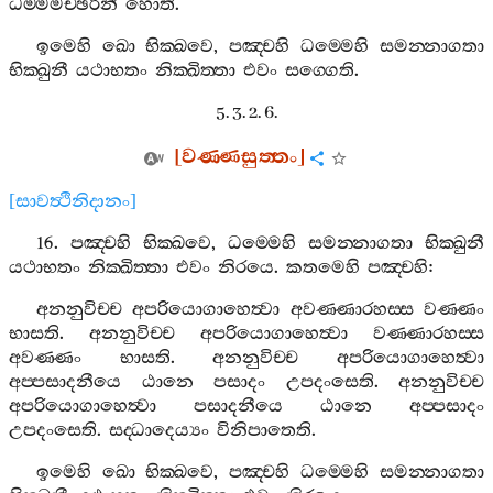
ධම‍්මමච‍්ඡරිනී
හොති
.
ඉමෙහි
ඛො
භික‍්ඛවෙ
,
පඤ‍්චහි
ධම‍්මෙහි
සමන‍්නාගතා
භික‍්ඛුනී
යථාභතං
නික‍්ඛිත‍්තා
එවං
සග‍්ගෙති
.
5. 3. 2. 6.
[
වණ‍්ණසුත‍්තං
]
[
සාවත්‍ථිනිදානං
]
16.
පඤ‍්චහි
භික‍්ඛවෙ
,
ධම‍්මෙහි
සමන‍්නාගතා
භික‍්ඛුනී
යථාභතං
නික‍්ඛිත‍්තා
එවං
නිරයෙ
.
කතමෙහි
පඤ‍්චහි
:
අනනුවිච‍්ච
අපරියොගාහෙත්‍වා
අවණ‍්ණාරහස‍්ස
වණ‍්ණං
භාසති
.
අනනුවිච‍්ච
අපරියොගාහෙත්‍වා
වණ‍්ණාරහස‍්ස
අවණ‍්ණං
භාසති
.
අනනුවිච‍්ච
අපරියොගාහෙත්‍වා
අප‍්පසාදනීයෙ
ඨානෙ
පසාදං
උපදංසෙති
.
අනනුවිච‍්ච
අපරියොගාහෙත්‍වා
පසාදනීයෙ
ඨානෙ
අප‍්පසාදං
උපදංසෙති
.
සද‍්ධාදෙය්‍යං
විනිපාතෙති
.
ඉමෙහි
ඛො
භික‍්ඛවෙ
,
පඤ‍්චහි
ධම‍්මෙහි
සමන‍්නාගතා