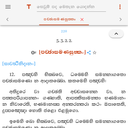
පච‍්ඡාසමණසුත‍්තං
220
5. 3. 2. 2.
[
පච‍්ඡාසමණසුත‍්තං
]
[
සාවත්‍ථිනිදානං
]
12.
පඤ‍්චහි
භික‍්ඛවෙ
,
ධම‍්මෙහි
සමන‍්නාගතො
පච‍්ඡාසමණො
න
ආදාතබ‍්බො
.
කතමෙහි
පඤ‍්චහි
:
අතිදූරෙ
වා
ගච‍්ඡති
අච‍්චාසන‍්නෙ
වා
,
න
පත‍්තපරියාපන‍්නං
ගණ‍්හාති
,
ආපත‍්තිසාමන‍්තා
භණමානං
න
නිවාරෙති
,
භණමානස‍්ස
අන‍්තරන‍්තරා
කථං
ඔපාතෙති
,
දුප‍්පඤ‍්ඤො
හොති
ජළො
එළමූගො
.
ඉමෙහි
ඛො
භික‍්ඛවෙ
,
පඤ‍්චහි
ධම‍්මෙහි
සමන‍්නාගතො
පච‍්ඡාසමණො
න
ආදාතබ‍්බො
.