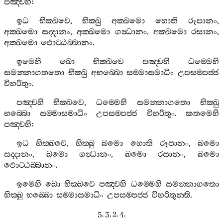
පඤ‍්චහි
:
ඉධ
භික‍්ඛවෙ
,
භික‍්ඛු
අක‍්ඛමො
හොති
රූපානං
,
අක‍්ඛමො
සද‍්දානං
,
අක‍්ඛමො
ගන්‍ධානං
,
අක‍්ඛමො
රසානං
,
අක‍්ඛමො
ඵොට‍්ඨබ‍්බානං
.
ඉමෙහි
ඛො
භික‍්ඛවෙ
පඤ‍්චහි
ධම‍්මෙහි
සමන‍්නාගතතො
භික‍්ඛු
අභබ‍්බො
සම‍්මාසමාධිං
උපසම‍්පජ‍්ජ
විහරිතුං
.
පඤ‍්චහි
භික‍්ඛවෙ
,
ධම‍්මෙහි
සමන‍්නාගතො
භික‍්ඛු
භබ‍්බො
සම‍්මාසමාධිං
උපසම‍්පජ‍්ජ
විහරිතුං
.
කතමෙහි
පඤ‍්චහි
:
ඉධ
භික‍්ඛවෙ
,
භික‍්ඛු
ඛමො
හොති
රූපානං
,
ඛමො
සද‍්දානං
,
ඛමො
ගන්‍ධානං
,
ඛමො
රසානං
,
ඛමො
ඵොට‍්ඨබ‍්බානං
.
ඉමෙහි
ඛො
භික‍්ඛවෙ
පඤ‍්චහි
ධම‍්මෙහි
සමන‍්නාගතො
භික‍්ඛු
භබ‍්බො
සම‍්මාසමාධිං
උපසම‍්පජ‍්ජ
විහරිතුන‍්ති
.
5. 3. 2. 4.