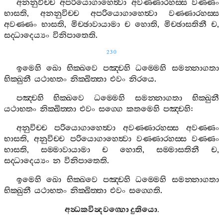
අනනුවිච‍්ච
අපරියොගාහෙත්‍වා
අවණ‍්ණාරහස‍්ස
වණ‍්ණං
භාසති
,
අනනුවිච‍්ච
අපරියොගාහෙත්‍වා
වණ‍්ණාරහස‍්ස
අවණ‍්ණං
භාසති
,
මිච‍්ඡාවායාමා
ච
හොති
,
මිච‍්ඡාසතිනී
ච
,
සද‍්ධාදෙය්‍යං
විනිපාතෙති
.
230
ඉමෙහි
ඛො
භික‍්ඛවෙ
පඤ‍්චහි
ධම‍්මෙහි
සමන‍්නාගතා
භික‍්ඛුනී
යථාභතං
නික‍්ඛිත‍්තා
එවං
නිරයෙ
.
පඤ‍්චහි
භික‍්ඛවෙ
ධම‍්මෙහි
සමන‍්නාගතා
භික‍්ඛුනී
යථාභතං
නික‍්ඛිත‍්තා
එවං
සග‍්ගෙ
කතමෙහි
පඤ‍්චහි
:
අනුවිච‍්ච
පරියොගාහෙත්‍වා
අවණ‍්ණාරහස‍්ස
අවණ‍්ණං
භාසති
,
අනුවිච‍්ච
පරියොගාහෙත්‍වා
වණ‍්ණාරහස‍්ස
වණ‍්ණං
භාසති
,
සම‍්මාවායාමා
ච
හොති
,
සම‍්මාසතිනී
ච
,
සද‍්ධාදෙය්‍යං
න
විනිපාතෙති
.
ඉමෙහි
ඛො
භික‍්ඛවෙ
පඤ‍්චහි
ධම‍්මෙහි
සමන‍්නාගතා
භික‍්ඛුනී
යථාභතං
නික‍්ඛිත‍්තා
එවං
සග‍්ගෙති
.
අන්‍ධකවින්‍දවග‍්ගො
දුතියො
.