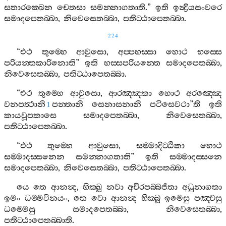
සතාරක‍්ඛෙන
චෙතසා
සමන‍්නාගතාති
.”
ඉති
ඉන්‍ද්‍රියසංවරෙ
සමාදපෙතබ‍්බා
,
නිවෙසෙතබ‍්බා
,
පතිට‍්ඨාපෙතබ‍්බා
.
224
“
එථ
තුම‍්හෙ
ආවුසො
,
අප‍්පභස‍්සා
හොථ
භස‍්සෙ
පරියන‍්තකාරිනොති
”
ඉති
භස‍්සපරියන‍්තෙ
සමාදපෙතබ‍්බා
,
නිවෙසෙතබ‍්බා
,
පතිට‍්ඨාපෙතබ‍්බා
.
“
එථ
තුම‍්හෙ
ආවුසො
,
ආරඤ‍්ඤකා
හොථ
අරඤ‍්ඤෙ
වනපත්‍ථානි
පන‍්තානි
සෙනාසනානි
පටිසෙවථා
”
ති
ඉති
1
කායවූපකාසෙ
සමාදපෙතබ‍්බා
,
නිවෙසෙතබ‍්බා
,
පතිට‍්ඨාපෙතබ‍්බා
.
“
එථ
තුම‍්හෙ
ආවුසො
,
සම‍්මාදිට‍්ඨිකා
හොථ
සම‍්මාදස‍්සනෙන
සමන‍්නාගතාති
”
ඉති
සම‍්මාදස‍්සනෙ
සමාදපෙතබ‍්බා
,
නිවෙසෙතබ‍්බා
,
පතිට‍්ඨාපෙතබ‍්බා
.
යෙ
තෙ
ආනන්‍ද
,
භික‍්ඛූ
නවා
අචිරපබ‍්බජිතා
අධුනාගතා
ඉමං
ධම‍්මවිනයං
,
තෙ
වො
ආනන්‍ද
භික‍්ඛූ
ඉමෙසු
පඤ‍්චසු
ධම‍්මෙසු
සමාදපෙතබ‍්බා
,
නිවෙසෙතබ‍්බා
,
පතිට‍්ඨාපෙතබ‍්බාති
.