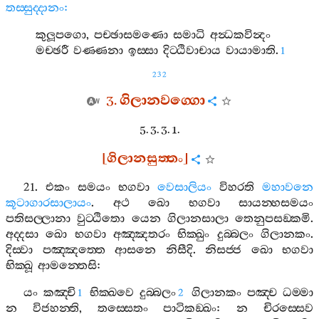
තස‍්සුද‍්දානං
:
කුලූපගො
,
පච‍්ඡාසමණො
සමාධි
අන්‍ධකවින්‍දං
මච‍්ඡරී
වණ‍්ණනා
ඉස‍්සා
දිට‍්ඨිවාචාය
වායාමාති
.
1
232
3.
ගිලානවග‍්ගො
5. 3. 3. 1.
[
ගිලානසුත‍්තං
]
21.
එකං
සමයං
භගවා
වෙසාලියං
විහරති
මහාවනෙ
කූටාගාරසාලායං
.
අථ
ඛො
භගවා
සායන‍්හසමයං
පතිසල‍්ලානා
වුට‍්ඨිතො
යෙන
ගිලානසාලා
තෙනුපසඞ‍්කමි
.
අද‍්දසා
ඛො
භගවා
අඤ‍්ඤතරං
භික‍්ඛුං
දුබ‍්බලං
ගිලානකං
.
දිස‍්වා
පඤ‍්ඤත‍්තෙ
ආසනෙ
නිසීදි
.
නිසජ‍්ජ
ඛො
භගවා
භික‍්ඛූ
ආමන‍්තෙසි
:
යං
කඤ‍්චි
භික‍්ඛවෙ
දුබ‍්බලං
ගිලානකං
පඤ‍්ච
ධම‍්මා
1
2
න
විජහන‍්ති
,
තස‍්සෙතං
පාටිකඞ‍්ඛං
:
න
චිරස‍්සෙව