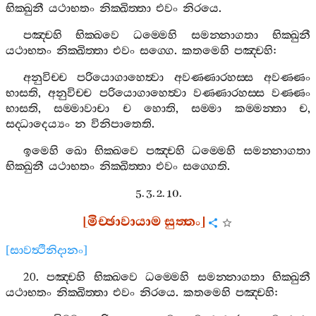
භික‍්ඛුනී
යථාභතං
නික‍්ඛිත‍්තා
එවං
නිරයෙ
.
පඤ‍්චහි
භික‍්ඛවෙ
ධම‍්මෙහි
සමන‍්නාගතා
භික‍්ඛුනී
යථාභතං
නික‍්ඛිත‍්තා
එවං
සග‍්ගෙ
.
කතමෙහි
පඤ‍්චහි
:
අනුවිච‍්ච
පරියොගාහෙත්‍වා
අවණ‍්ණාරහස‍්ස
අවණ‍්ණං
භාසති
,
අනුවිච‍්ච
පරියොගාහෙත්‍වා
වණ‍්ණාරහස‍්ස
වණ‍්ණං
භාසති
,
සම‍්මාවාචා
ච
හොති
,
සම‍්මා
කම‍්මන‍්තා
ච
,
සද‍්ධාදෙය්‍යං
න
විනිපාතෙති
.
ඉමෙහි
ඛො
භික‍්ඛවෙ
පඤ‍්චහි
ධම‍්මෙහි
සමන‍්නාගතා
භික‍්ඛුනී
යථාභතං
නික‍්ඛිත‍්තා
එවං
සග‍්ගෙති
.
5. 3. 2. 10.
[
මිච‍්ඡාවායාම
සුත‍්තං
]
[
සාවත්‍ථිනිදානං
]
20.
පඤ‍්චහි
භික‍්ඛවෙ
ධම‍්මෙහි
සමන‍්නාගතා
භික‍්ඛුනී
යථාභතං
නික‍්ඛිත‍්තා
එවං
නිරයෙ
.
කතමෙහි
පඤ‍්චහි
: