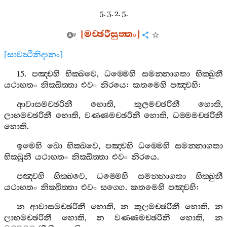
5. 3. 2. 5.
[
මච‍්ඡරීසුත‍්තං
]
[
සාවත්‍ථිනිදානං
]
15.
පඤ‍්චහි
භික‍්ඛවෙ
,
ධම‍්මෙහි
සමන‍්නාගතා
භික‍්ඛුනී
යථාභතං
නික‍්ඛිත‍්තා
එවං
නිරයෙ
:
කතමෙහි
පඤ‍්චහි
:
ආවාසමච‍්ඡරිනී
හොති
,
කුලමච‍්ඡරිනී
හොති
,
ලාභමච‍්ඡරිනී
හොති
,
වණ‍්ණමච‍්ඡරිනී
හොති
,
ධම‍්මමච‍්ඡරිනී
හොති
.
ඉමෙහි
ඛො
භික‍්ඛවෙ
,
පඤ‍්චහි
ධම‍්මෙහි
සමන‍්නාගතා
භික‍්ඛුනී
යථාභතං
නික‍්ඛිත‍්තා
එවං
නිරයෙ
.
පඤ‍්චහි
භික‍්ඛවෙ
,
ධම‍්මෙහි
සමන‍්නාගතා
භික‍්ඛුනී
යථාභතං
නික‍්ඛිත‍්තා
එවං
සග‍්ගෙ
.
කතමෙහි
පඤ‍්චහි
:
න
ආවාසමච‍්ඡරිනී
හොති
,
න
කුලමච‍්ඡරිනී
හොති
,
න
ලාභමච‍්ඡරිනී
හොති
,
න
වණ‍්ණමච‍්ඡරිනී
හොති
,
න