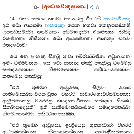
[
අන්‍ධකවින්‍දසුත‍්තං
]
14.
එකං
සමයං
භගවා
මගධෙසු
විහරති
අන්‍ධකවින්‍දෙ
.
අථ
ඛො
ආයස‍්මා
ආනන්‍දො
යෙන
භගවා
තෙනුපසඞ‍්කමි
.
උපසඞ‍්කමිත්‍වා
භගවන‍්තං
අභිවාදෙත්‍වා
එකමන‍්තං
නිසීදි
.
එකමන‍්තං
නිසින‍්නං
ඛො
ආයස‍්මන‍්තං
ආනන්‍දං
භගවා
එතදවොච
:
යෙ
තෙ
ආනන්‍ද
භික‍්ඛූ
නවා
අචිරපබ‍්බජිතා
අධුනාගතා
ඉමං
ධම‍්මවිනයං
,
තෙ
වො
ආනන්‍ද
භික‍්ඛූ
පඤ‍්චසු
ධම‍්මෙසු
සමාදපෙතබ‍්බා
,
නිවෙසෙතබ‍්බා
,
පතිට‍්ඨාපෙතබ‍්බා
.
කතමෙසු
පඤ‍්චසු
:
”
එථ
තුම‍්හෙ
ආවුසො
,
සීලවා
හොථ
පාතිමොක‍්ඛසංවරසංවුතා
විහරථ
ආචාරගොචරසම‍්පන‍්නා
,
අණුමත‍්තෙසු
වජ‍්ජෙසු
භයදස‍්සාවිනො
සමාදාය
සික‍්ඛථ
සික‍්ඛාපදෙසූති
”
ඉති
පාතිමොක‍්ඛසංවරෙ
සමාදපෙතබ‍්බා
,
නිවෙසෙතබ‍්බා
,
පතිට‍්ඨාපෙතබ‍්බා
.
“
එථ
තුම‍්හෙ
ආවුසො
,
ඉන්‍ද්‍රියෙසු
ගුත‍්තද‍්වාරා
විහරථ
ආරක‍්ඛසතිනො
නිපක‍්කසතිනො
සාරක‍්ඛිතමානසා