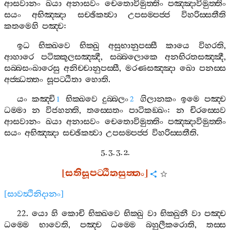
ආසවානං
ඛයා
අනාසවං
චෙතොවිමුත‍්තිං
පඤ‍්ඤාවිමුත‍්තිං
සයං
අභිඤ‍්ඤා
සච‍්ඡිකත්‍වා
උපසම‍්පජ‍්ජ
විහරිස‍්සතීති
කතමෙහි
පඤ‍්ච
:
ඉධ
භික‍්ඛවෙ
භික‍්ඛු
අසුභානුපස‍්සී
කායෙ
විහරති
,
ආහාරෙ
පටික‍්කූලසඤ‍්ඤී
,
සබ‍්බලොකෙ
අනභිරතසඤ‍්ඤී
,
සබ‍්බසංඛාරෙසු
අනිච‍්චානුපස‍්සී
,
මරණසඤ‍්ඤා
ඛො
පනස‍්ස
අජ‍්ඣත‍්තං
සූපට‍්ඨිතා
හොති
.
යං
කඤ‍්චි
භික‍්ඛවෙ
දුබ‍්බලං
ගිලානකං
ඉමෙ
පඤ‍්ච
1
2
ධම‍්මා
න
විජහන‍්ති
,
තස‍්සෙතං
පාටිකඞ‍්ඛං
:
න
චිරස‍්සෙව
ආසවානං
ඛයා
අනාසවං
චෙතොවිමුත‍්තිං
පඤ‍්ඤාවිමුත‍්තිං
සයං
අභිඤ‍්ඤා
සච‍්ඡිකත්‍වා
උපසම‍්පජ‍්ජ
විහරිස‍්සතීති
.
5. 3. 3. 2.
[
සතිසූපට‍්ඨිතසුත‍්තං
]
[
සාවත්‍ථිනිදානං
]
22.
යො
හි
කොචි
භික‍්ඛවෙ
භික‍්ඛු
වා
භික‍්ඛුනී
වා
පඤ‍්ච
ධම‍්මෙ
භාවෙති
,
පඤ‍්ච
ධම‍්මෙ
බහුලීකරොති
,
තස‍්ස