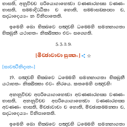
භාසති
,
අනුවිච‍්ච
පරියොගාහෙත්‍වා
වණ‍්ණාරහස‍්ස
වණ‍්ණං
භාසති
,
සම‍්මාදිට‍්ඨිකා
ච
හොති
,
සම‍්මාසඞ‍්කප‍්පා
ච
,
සද‍්ධාදෙය්‍යං
න
විනිපාතෙති
.
ඉමෙහි
ඛො
භික‍්ඛවෙ
පඤ‍්චහි
ධම‍්මෙහි
සමන‍්නාගතා
භික‍්ඛුනී
යථාභතං
නික‍්ඛිත‍්තා
එවං
සග‍්ගෙති
.
5. 3. 2. 9.
[
මිච‍්ඡාවාචා
සුත‍්තං
]
[
සාවත්‍ථිනිදානං
]
19.
පඤ‍්චහි
භික‍්ඛවෙ
ධම‍්මෙහි
සමන‍්නාගතා
භික‍්ඛුනී
යථාභතං
නික‍්ඛිත‍්තා
එවං
නිරයෙ
.
කතමෙහි
පඤ‍්චහි
:
අනනුවිච‍්ච
අපරියොගාහෙත්‍වා
අවණ‍්ණාරහස‍්ස
වණ‍්ණං
භාසති
,
අනනුවිච‍්ච
අපරියොගාහෙත්‍වා
වණ‍්ණාරහස‍්ස
අවණ‍්ණං
භාසති
,
මිච‍්ඡාවාචා
ච
හොති
,
මිච‍්ඡාකම‍්මන‍්තා
ච
,
සද‍්ධාදෙය්‍යං
විනිපාතෙති
.
ඉමෙහි
ඛො
භික‍්ඛවෙ
පඤ‍්චහි
ධම‍්මෙහි
සමන‍්නාගතා