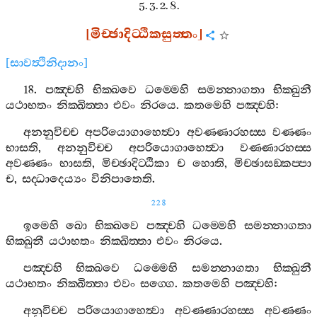
5. 3. 2. 8.
[
මිච‍්ඡාදිට‍්ඨිකසුත‍්තං
]
[
සාවත්‍ථිනිදානං
]
18.
පඤ‍්චහි
භික‍්ඛවෙ
ධම‍්මෙහි
සමන‍්නාගතා
භික‍්ඛුනී
යථාභතං
නික‍්ඛිත‍්තා
එවං
නිරයෙ
.
කතමෙහි
පඤ‍්චහි
:
අනනුවිච‍්ච
අපරියොගාහෙත්‍වා
අවණ‍්ණාරහස‍්ස
වණ‍්ණං
භාසති
,
අනනුවිච‍්ච
අපරියොගාහෙත්‍වා
වණ‍්ණාරහස‍්ස
අවණ‍්ණං
භාසති
,
මිච‍්ඡාදිට‍්ඨිකා
ච
හොති
,
මිච‍්ඡාසඞ‍්කප‍්පා
ච
,
සද‍්ධාදෙය්‍යං
විනිපාතෙති
.
228
ඉමෙහි
ඛො
භික‍්ඛවෙ
පඤ‍්චහි
ධම‍්මෙහි
සමන‍්නාගතා
භික‍්ඛුනී
යථාභතං
නික‍්ඛිත‍්තා
එවං
නිරයෙ
.
පඤ‍්චහි
භික‍්ඛවෙ
ධම‍්මෙහි
සමන‍්නාගතා
භික‍්ඛුනී
යථාභතං
නික‍්ඛිත‍්තා
එවං
සග‍්ගෙ
.
කතමෙහි
පඤ‍්චහි
:
අනුවිච‍්ච
පරියොගාහෙත්‍වා
අවණ‍්ණාරහස‍්ස
අවණ‍්ණං