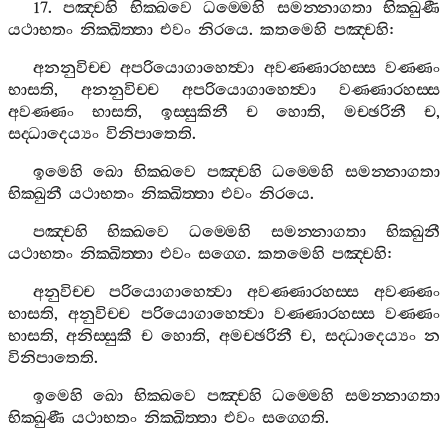
17.
පඤ‍්චහි
භික‍්ඛවෙ
ධම‍්මෙහි
සමන‍්නාගතා
භික‍්ඛුණී
යථාභතං
නික‍්ඛිත‍්තා
එවං
නිරයෙ
.
කතමෙහි
පඤ‍්චහි
:
අනනුවිච‍්ච
අපරියොගාහෙත්‍වා
අවණ‍්ණාරහස‍්ස
වණ‍්ණං
භාසති
,
අනනුවිච‍්ච
අපරියොගාහෙත්‍වා
වණ‍්ණාරහස‍්ස
අවණ‍්ණං
භාසති
,
ඉස‍්සුකිනී
ච
හොති
,
මච‍්ඡරිනී
ච
,
සද‍්ධාදෙය්‍යං
විනිපාතෙති
.
ඉමෙහි
ඛො
භික‍්ඛවෙ
පඤ‍්චහි
ධම‍්මෙහි
සමන‍්නාගතා
භික‍්ඛුනී
යථාභතං
නික‍්ඛිත‍්තා
එවං
නිරයෙ
.
පඤ‍්චහි
භික‍්ඛවෙ
ධම‍්මෙහි
සමන‍්නාගතා
භික‍්ඛුනී
යථාභතං
නික‍්ඛිත‍්තා
එවං
සග‍්ගෙ
.
කතමෙහි
පඤ‍්චහි
:
අනුවිච‍්ච
පරියොගාහෙත්‍වා
අවණ‍්ණාරහස‍්ස
අවණ‍්ණං
භාසති
,
අනුවිච‍්ච
පරියොගාහෙත්‍වා
වණ‍්ණාරහස‍්ස
වණ‍්ණං
භාසති
,
අනිස‍්සුකී
ච
හොති
,
අමච‍්ඡරිනී
ච
,
සද‍්ධාදෙය්‍යං
න
විනිපාතෙති
.
ඉමෙහි
ඛො
භික‍්ඛවෙ
පඤ‍්චහි
ධම‍්මෙහි
සමන‍්නාගතා
භික‍්ඛුණී
යථාභතං
නික‍්ඛිත‍්තා
එවං
සග‍්ගෙති
.