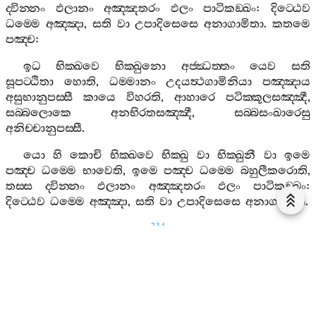
ද‍්වින‍්නං
ඵලානං
අඤ‍්ඤතරං
ඵලං
පාටිකඞ‍්ඛං
:
දිට‍්ඨෙව
ධම‍්මෙ
අඤ‍්ඤා
,
සති
වා
උපාදිසෙසෙ
අනාගාමිතා
.
කතමෙ
පඤ‍්ච
:
ඉධ
භික‍්ඛවෙ
භික‍්ඛුනො
අජ‍්ඣත‍්තං
යෙව
සති
සූපට‍්ඨිතා
හොති
,
ධම‍්මානං
උදයත්‍ථගාමිනියා
පඤ‍්ඤාය
අසුභානුපස‍්සී
කායෙ
විහරති
,
ආහාරෙ
පටික‍්කූලසඤ‍්ඤී
,
සබ‍්බලොකෙ
අනභිරතසඤ‍්ඤී
,
සබ‍්බසංඛාරෙසු
අනිච‍්චානුපස‍්සී
.
යො
හි
කොචි
භික‍්ඛවෙ
භික‍්ඛු
වා
භික‍්ඛුනී
වා
ඉමෙ
පඤ‍්ච
ධම‍්මෙ
භාවෙති
,
ඉමෙ
පඤ‍්ච
ධම‍්මෙ
බහුලීකරොති
,
තස‍්ස
ද‍්වින‍්නං
ඵලානං
අඤ‍්ඤතරං
ඵලං
පාටිකඞ‍්ඛං
:
දිට‍්ඨෙව
ධම‍්මෙ
අඤ‍්ඤා
,
සති
වා
උපාදිසෙසෙ
අනාගාමිතා
.
234
5. 3. 3. 3.
[
දූපට‍්ඨාකගිලානසුත‍්තං
]
[
සාවත්‍ථිනිදානං
]