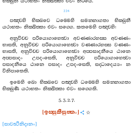
භික‍්ඛුනී
යථාභතං
නික‍්ඛිත‍්තා
එවං
නිරයෙ
.
226
පඤ‍්චහි
භික‍්ඛවෙ
ධම‍්මෙහි
සමන‍්නාගතා
භික‍්ඛුනී
යථාභතං
නික‍්ඛිත‍්තා
එවං
සග‍්ගෙ
.
කතමෙහි
පඤ‍්චහි
:
අනුවිච‍්ච
පරියොගාහෙත්‍වා
අවණ‍්ණාරහස‍්ස
අවණ‍්ණං
භාසති
,
අනුවිච‍්ච
පරියොගාහෙත්‍වා
වණ‍්ණාරහස‍්ස
වණ‍්ණං
භාසති
,
අනුවිච‍්ච
පරියොගාහෙත්‍වා
අප‍්පසාදනීයෙ
ඨානෙ
අප‍්පසාදං
උපදංසෙති
,
අනුවිච‍්ච
පරියොගාහෙත්‍වා
පසාදනීයෙ
ඨානෙ
පසාදං
උපදංසෙති
,
සද‍්ධාදෙය්‍යං
න
විනිපාතෙති
.
ඉමෙහි
ඛො
භික‍්ඛවෙ
පඤ‍්චහි
ධම‍්මෙහි
සමන‍්නාගතා
භික‍්ඛුණී
යථාභතං
නික‍්ඛිත‍්තා
එවං
සග‍්ගෙති
.
5. 3. 2. 7.
[
ඉස‍්සුකීසුත‍්තං
]
[
සාවත්‍ථිනිදානං
]