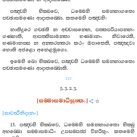
පඤ‍්චහි
භික‍්ඛවෙ
,
ධම‍්මෙහි
සමන‍්නාගතො
පච‍්ඡාසමණො
ආදාතබ‍්බො
.
කතමෙහි
පඤ‍්චහි
:
නාතිදූරෙ
ගච‍්ඡති
න
අච‍්චාසන‍්නෙ
,
පත‍්තපරියාපන‍්නං
ගණ‍්හාති
,
ආපත‍්තිසාමන‍්තා
භණමානං
නිවාරෙති
,
භණමානස‍්ස
න
අන‍්තරන‍්තරා
කථං
ඔපාතෙති
,
පඤ‍්ඤවා
හොති
අජළො
අනෙළමූගො
.
ඉමෙහි
ඛො
භික‍්ඛවෙ
,
පඤ‍්චහි
ධම‍්මෙහි
සමන‍්නාගතො
පච‍්ඡාසමණො
ආදාතබ‍්බොති
.
222
5. 3. 2. 3.
[
සම‍්මාසමාධිසුත‍්තං
]
[
සාවත්‍ථිනිදානං
]
13.
පඤ‍්චහි
භික‍්ඛවෙ
,
ධම‍්මෙහි
සමන‍්නාගතො
භික‍්ඛු
අභබ‍්බො
සම‍්මාසමාධිං
උපසම‍්පජ‍්ජ
විහරිතුං
.
කතමෙහි