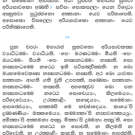
න
සම‍්මොහං
ආපජ‍්ජති
.
අයං
වුච‍්චති
මහාරාජ
සුතවා
අරියසාවකො
අබ‍්බහි
සවිසං
සොකසල‍්ලං
යෙන
විද‍්ධො
3
අස‍්සුතවා
පුථුජ‍්ජනො
අත‍්තානං
යෙව
පරිතාපෙති
.
අසොකො
විසල‍්ලො
අරියසාවකො
අත‍්තානං
යෙව
පරිනිබ‍්බාපෙති
.
96
පුන
චපරං
මහාරාජ
සුතවතො
අරියසාවකස‍්ස
ව්‍යාධිධම‍්මං
ව්‍යාධීයති
. -
පෙ
-
මරණධම‍්මං
මීයති
-
පෙ
-
ඛයධම‍්මං
ඛීයති
-
පෙ
-
නස‍්සනධම‍්මං
නස‍්සති
.
සො
නස‍්සනධම‍්මෙ
නට‍්ඨෙ
ඉති
පටිසඤ‍්චික‍්ඛති
:
න
ඛො
මය‍්හමෙවෙකස‍්ස
නස‍්සනධම‍්මං
නස‍්සති
.
අථ
ඛො
යාවතා
සත‍්තානං
ආගති
ගති
චුති
උපපත‍්ති
,
සබ‍්බෙසං
සත‍්තානං
නස‍්සනධම‍්මං
නස‍්සති
.
අහඤ‍්චෙව
ඛො
පන
නස‍්සනධම‍්මෙ
නට‍්ඨෙ
සොචෙය්‍යං
,
කිලමෙය්‍යං
,
පරිදෙවෙය්‍යං
,
උරත‍්තාළිං
කන්‍දෙය්‍යං
,
සම‍්මොහං
ආපජ‍්ජෙය්‍යං
,
භත‍්තම‍්පි
මෙ
නච‍්ඡාදෙය්‍ය
.
කායෙ
’
පි
දුබ‍්බණ‍්ණියං
ඔක‍්කමෙය්‍ය
.
කම‍්මන‍්තා
’
පි
නප‍්පවත‍්තෙය්‍යුං
.
අමිත‍්තා
’
පි
අත‍්තමනා
අස‍්සු
.
මිත‍්තා
’
පි
දුම‍්මනා
අස‍්සූ
’
ති
.
සො
නස‍්සනධම‍්මෙ
නට‍්ඨෙ
න
සොචති
,
න
කිලමති
න
පරිදෙවති
,
න
උරත‍්තාළිං
කන්‍දති
,
න
සම‍්මොහං
ආපජ‍්ජති
.