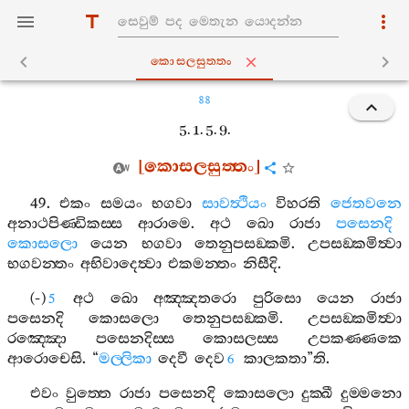
කොසලසුත‍්තං
88
5. 1. 5. 9.
[
කොසලසුත‍්තං
]
49.
එකං
සමයං
භගවා
සාවත්‍ථියං
විහරති
ජෙතවනෙ
අනාථපිණ‍්ඩිකස‍්ස
ආරාමෙ
.
අථ
ඛො
රාජා
පසෙනදි
කොසලො
යෙන
භගවා
තෙනුපසඞ‍්කමි
.
උපසඞ‍්කමිත්‍වා
භගවන‍්තං
අභිවාදෙත්‍වා
එකමන‍්තං
නිසීදි
.
(-)
අථ
ඛො
අඤ‍්ඤතරො
පුරිසො
යෙන
රාජා
5
පසෙනදි
කොසලො
තෙනුපසඞ‍්කමි
.
උපසඞ‍්කමිත්‍වා
රඤ‍්ඤො
පසෙනදිස‍්ස
කොසලස‍්ස
උපකණ‍්ණකෙ
ආරොචෙසි
. “
මල‍්ලිකා
දෙවී
දෙව
කාලකතා
”
ති
.
6
එවං
වුත‍්තෙ
රාජා
පසෙනදි
කොසලො
දුක‍්ඛී
දුම‍්මනො