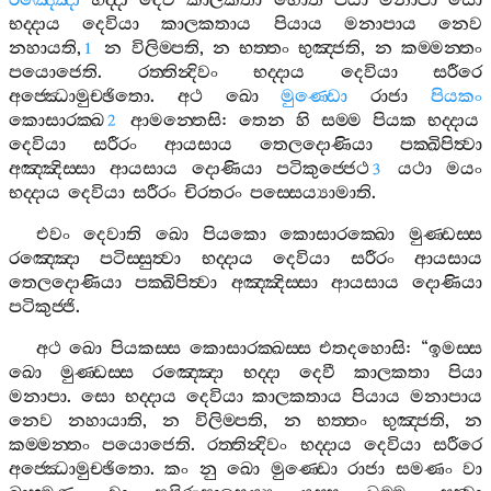
රඤ‍්ඤො
භද‍්දා
දෙවී
කාලකතා
හොති
පියා
මනාපා
සො
භද‍්දාය
දෙවියා
කාලකතාය
පියාය
මනාපාය
නෙව
නහායති
,
න
විලිම‍්පති
,
න
භත‍්තං
භුඤ‍්ජති
,
න
කම‍්මන‍්තං
1
පයොජෙති
.
රත‍්තින්‍දිවං
භද‍්දාය
දෙවියා
සරීරෙ
අජ‍්ඣොමුච‍්ඡිතො
.
අථ
ඛො
මුණ‍්ඩො
රාජා
පියකං
කොසාරක‍්ඛ
ආමන‍්තෙසි
:
තෙන
හි
සම‍්ම
පියක
භද‍්දාය
2
දෙවියා
සරීරං
ආයසාය
තෙලදොණියා
පක‍්ඛිපිත්‍වා
අඤ‍්ඤිස‍්සා
ආයසාය
දොණියා
පටිකුජ‍්ජෙථ
යථා
මයං
3
භද‍්දාය
දෙවියා
සරීරං
චිරතරං
පස‍්සෙය්‍යාමාති
.
එවං
දෙවාති
ඛො
පියකො
කොසාරක‍්ඛො
මුණ‍්ඩස‍්ස
රඤ‍්ඤො
පටිස‍්සුත්‍වා
භද‍්දාය
දෙවියා
සරීරං
ආයසාය
තෙලදොණියා
පක‍්ඛිපිත්‍වා
අඤ‍්ඤිස‍්සා
ආයසාය
දොණියා
පටිකුජ‍්ජි
.
අථ
ඛො
පියකස‍්ස
කොසාරක‍්ඛස‍්ස
එතදහොසි
: “
ඉමස‍්ස
ඛො
මුණ‍්ඩස‍්ස
රඤ‍්ඤො
භද‍්දා
දෙවී
කාලකතා
පියා
මනාපා
.
සො
භද‍්දාය
දෙවියා
කාලකතාය
පියාය
මනාපාය
නෙව
නහායාති
,
න
විලිම‍්පති
,
න
භත‍්තං
භුඤ‍්ජති
,
න
කම‍්මන‍්තං
පයොජෙති
.
රත‍්තින්‍දිවං
භද‍්දාය
දෙවියා
සරීරෙ
අජ‍්ඣොමුච‍්ඡිතො
.
කං
නු
ඛො
මුණ‍්ඩො
රාජා
සමණං
වා