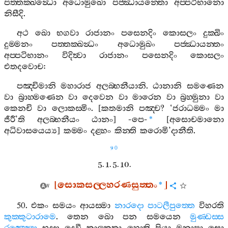
පත‍්තක‍්ඛන්‍ධො
අධොමුඛො
පජ‍්ඣායන‍්තො
අප‍්පටිභානො
නිසීදි
.
අථ
ඛො
භගවා
රාජානං
පසෙනදිං
කොසලං
දුක‍්ඛිං
දුම‍්මනං
පත‍්තක‍්ඛන්‍ධං
අධොමුඛං
පජ‍්ඣායන‍්තං
අප‍්පටිභානං
විදිත්‍වා
රාජානං
පසෙනදිං
කොසලං
එතදවොච
:
පඤ‍්චිමානි
මහාරාජ
අලබ‍්භනීයානි
.
ඨානානි
සමණෙන
වා
බ්‍රාහ‍්මණෙන
වා
දෙවෙන
වා
මාරෙන
වා
බ්‍රහ‍්මුනා
වා
කෙනචි
වා
ලොකස‍්මිං
. [
කතමානි
පඤ‍්ච
? ‘
ජරාධම‍්මං
මා
ජීරී
’
ති
අලබ‍්භනීයං
ඨානං
] -
පෙ
-
[
අසොචමානො
*
අධිවාසයෙය්‍ය
]
කම‍්මං
දළ‍්හං
කින‍්ති
කරොමි
’
දානීති
.
90
5. 1. 5. 10.
[
සොකසල‍්ලහරණසුත‍්තං
]
*
50.
එකං
සමයං
ආයස‍්මා
නාරදො
පාටලීපුත‍්තෙ
විහරති
කුක‍්කුටාරාමෙ
.
තෙන
ඛො
පන
සමයෙන
මුණ‍්ඩස‍්ස