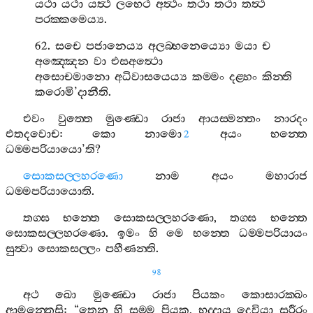
යථා
යථා
යත්‍ථ
ලභෙථ
අත්‍ථං
තථා
තථා
තත්‍ථ
පරක‍්කමෙය්‍ය
.
62.
සචෙ
පජානෙය්‍ය
අලබ‍්භනෙය්‍යො
මයා
ච
අඤ‍්ඤෙන
වා
එසඅත්‍ථො
අසොචමානො
අධිවාසයෙය්‍ය
කම‍්මං
දළ‍්හං
කින‍්ති
කරොමි
’
දානීති
.
එවං
වුත‍්තෙ
මුණ‍්ඩො
රාජා
ආයස‍්මන‍්තං
නාරදං
එතදවොච
:
කො
නාමො
අයං
භන‍්තෙ
2
ධම‍්මපරියායො
’
ති
?
සොකසල‍්ලහරණො
නාම
අයං
මහාරාජ
ධම‍්මපරියායොති
.
තග‍්ඝ
භන‍්තෙ
සොකසල‍්ලහරණො
,
තග‍්ඝ
භන‍්තෙ
සොකසල‍්ලහරණො
.
ඉමං
හි
මෙ
භන‍්තෙ
ධම‍්මපරියායං
සුත්‍වා
සොකසල‍්ලං
පහීණන‍්ති
.
98
අථ
ඛො
මුණ‍්ඩො
රාජා
පියකං
කොසාරක‍්ඛං
ආමන‍්තෙසි
: “
තෙන
හි
සම‍්ම
පියක
,
භද‍්දාය
දෙවියා
සරීරං