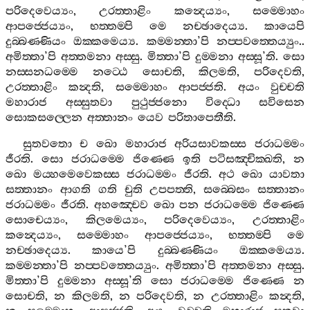
පරිදෙවෙය්‍යං
,
උරත‍්තාළිං
කන්‍දෙය්‍යං
,
සම‍්මොහං
ආපජ‍්ජෙය්‍යං
,
භත‍්තම‍්පි
මෙ
නච‍්ඡාදෙය්‍ය
.
කායෙපි
දුබ‍්බණ‍්ණියං
ඔක‍්කමෙය්‍ය
.
කම‍්මන‍්තා
’
පි
නප‍්පවත‍්තෙය්‍යුං
..
අමිත‍්තා
’
පි
අත‍්තමනා
අස‍්සු
.
මිත‍්තා
’
පි
දුම‍්මනා
අස‍්සූ
’
ති
.
සො
නස‍්සනධම‍්මෙ
නට‍්ඨෙ
සොචති
,
කිලමති
,
පරිදෙවති
,
උරත‍්තාළිං
කන්‍දති
,
සම‍්මොහං
ආපජ‍්ජති
.
අයං
වුච‍්චති
මහාරාජ
අස‍්සුතවා
පුථුජ‍්ජනො
විද‍්ධො
සවිසෙන
සොකසල‍්ලෙන
අත‍්තානං
යෙව
පරිතාපෙතීති
.
සුතවතො
ච
ඛො
මහාරාජ
අරියසාවකස‍්ස
ජරාධම‍්මං
ජීරති
.
සො
ජරාධම‍්මෙ
ජිණ‍්ණෙ
ඉති
පටිසඤ‍්චික‍්ඛති
,
න
ඛො
මය‍්හමෙවෙකස‍්ස
ජරාධම‍්මං
ජීරති
.
අථ
ඛො
යාවතා
සත‍්තානං
ආගති
ගති
චුති
උපපත‍්ති
,
සබ‍්බෙසං
සත‍්තානං
ජරාධම‍්මං
ජීරති
.
අහඤ‍්චෙව
ඛො
පන
ජරාධම‍්මෙ
ජිණ‍්ණෙ
සොචෙය්‍යං
,
කිලමෙය්‍යං
,
පරිදෙවෙය්‍යං
,
උරත‍්තාළිං
කන්‍දෙය්‍යං
,
සම‍්මොහං
ආපජ‍්ජෙය්‍යං
,
භත‍්තම‍්පි
මෙ
නච‍්ඡාදෙය්‍ය
.
කායෙ
’
පි
දුබ‍්බණ‍්ණියං
ඔක‍්කමෙය්‍ය
.
කම‍්මන‍්තා
’
පි
නප‍්පවත‍්තෙය්‍යුං
.
අමිත‍්තා
’
පි
අත‍්තමනා
අස‍්සු
.
මිත‍්තා
’
පි
දුම‍්මනා
අස‍්සූ
’
ති
සො
ජරාධම‍්මෙ
ජිණ‍්ණෙ
න
සොචති
,
න
කිලමති
,
න
පරිදෙවති
,
න
උරත‍්තාළිං
කන්‍දති
,