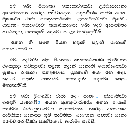
අථ
ඛො
පියකො
කොසාරක‍්ඛො
උට‍්ඨායාසනා
ආයස‍්මන‍්තං
නාරදං
අභිවාදෙත්‍වා
පදක‍්ඛිණං
කත්‍වා
යෙන
මුණ‍්ඩො
රාජා
තෙනුපසඞ‍්කමි
.
උපසඞ‍්කමිත්‍වා
මුණ‍්ඩං
රාජානං
එතදවොච
:
කතාවකාසො
ඛො
දෙව
ආයස‍්මතා
නාරදෙන
,
යස‍්සදානි
දෙවො
කාලං
මඤ‍්ඤතී
’
ති
.
‘
තෙන
හි
සම‍්ම
පියක
භද්‍රානි
භද්‍රානි
යානානි
යොජාපෙහී
’
ති
එවං
දෙවා
’
ති
ඛො
පියකො
කොසාරක‍්ඛො
මුණ‍්ඩස‍්ස
රඤ‍්ඤො
පටිස‍්සුත්‍වා
භද්‍රානි
භද්‍රානි
යානානි
යොජාපෙත්‍වා
මුණ‍්ඩං
රාජානං
එතදවොච
:
යුත‍්තානි
ඛො
තෙ
දෙව
භද්‍රානි
භද්‍රානි
යානානි
.
යස‍්ස
’
දානි
දෙවො
කාලං
මඤ‍්ඤතී
’
ති
.
අථ
ඛො
මුණ‍්ඩො
රාජා
භද්‍රං
යානං
අභිරූහිත්‍වා
1
භද්‍රෙහි
යානෙහි
යෙන
කුක‍්කුටාරාමො
තෙන
පායාසි
2
මහච‍්චා
රාජානුභාවෙන
ආයස‍්මන‍්තං
නාරදං
දස‍්සනාය
යාවතිකා
යානස‍්ස
භූමි
තාවතිකං
යානෙන
ගන‍්ත්‍වා
යානා
පච‍්චොරොහිත්‍වා
පත‍්තිකොව
ආරාමං
පාවිසි
.