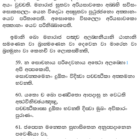
අයං
වුච‍්චති
.
මහාරාජ
සුතවා
අරියසාවකො
අබ‍්බහි
සවිසං
සොකසල‍්ලං
යෙන
විද‍්ධො
අස‍්සුතවා
පුථුජ‍්ජනො
අත‍්තානං
යෙව
පරිතාපෙති
.
අසොකො
විසල‍්ලො
අරියසාවකො
අත‍්තානං
යෙව
පරිනිබ‍්බාපෙති
.
ඉමානි
ඛො
මහාරාජ
පඤ‍්ච
අලබ‍්භනීයානි
ඨානානි
සමණෙන
වා
බ්‍රාහ‍්මණෙන
වා
දෙවෙන
වා
මාරෙන
වා
බ්‍රහ‍්මුනා
වා
කෙනචි
වා
ලොකස‍්මින‍්ති
,
59.
න
සොචනාය
පරිදෙවනාය
අත්‍ථො
අලබ‍්භො
1
අපි
අප‍්පකොපි
,
සොචන‍්තමෙනං
දුඛිතං
විදිත්‍වා
පච‍්චත්‍ථිකා
අත‍්තමනා
භවන‍්ති
.
60.
යතො
ච
ඛො
පණ‍්ඩිතො
ආපදාසු
න
වෙධති
අත්‍ථවිනිච‍්ඡයඤ‍්ඤූ
,
පච‍්චත්‍ථිකාස‍්ස
දුඛිතා
භවන‍්ති
දිස‍්වා
මුඛං
අවිකාරං
පුරාණං
.
61.
ජප‍්පෙන
මන‍්තෙන
සුභාසිතෙන
අනුප‍්පදානෙන
පවෙණියා
වා
,