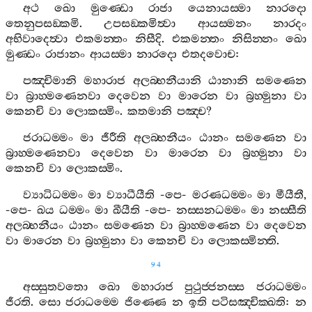
අථ
ඛො
මුණ‍්ඩො
රාජා
යෙනායස‍්මා
නාරදො
තෙනුපසඞ‍්කමි
.
උපසඞ‍්කමිත්‍වා
ආයස‍්මනං
නාරදං
අභිවාදෙත්‍වා
එකමන‍්තං
නිසීදි
.
එකමන‍්තං
නිසින‍්නං
ඛො
මුණ‍්ඩං
රාජානං
ආයස‍්මා
නාරදො
එතදවොච
:
පඤ‍්චිමානි
මහාරාජ
අලබ‍්භනීයානි
ඨානානි
සමණෙන
වා
බ්‍රාහ‍්මණෙනවා
දෙවෙන
වා
මාරෙන
වා
බ්‍රහ‍්මුනා
වා
කෙනචි
වා
ලොකස‍්මිං
.
කතමානි
පඤ‍්ච
?
ජරාධම‍්මං
මා
ජීරීති
අලබ‍්භනීයං
ඨානං
සමණෙන
වා
බ්‍රාහ‍්මණෙනවා
දෙවෙන
වා
මාරෙන
වා
බ්‍රහ‍්මුනා
වා
කෙනචි
වා
ලොකස‍්මිං
.
ව්‍යාධිධම‍්මං
මා
ව්‍යාධීයීති
-
පෙ
-
මරණධම‍්මං
මා
මීයීතී
,
-
පෙ
-
ඛය
ධම‍්මං
මා
ඛීයීති
-
පෙ
-
නස‍්සනධම‍්මං
මා
නස‍්සීති
අලබ‍්භනීයං
ඨානං
සමණෙන
වා
බ්‍රාහ‍්මණෙන
වා
දෙවෙන
වා
මාරෙන
වා
බ්‍රහ‍්මුනා
වා
කෙනචි
වා
ලොකස‍්මින‍්ති
.
94
අස‍්සුතවතො
ඛො
මහාරාජ
පුථුජ‍්ජනස‍්ස
ජරාධම‍්මං
ජීරති
.
සො
ජරාධම‍්මෙ
ජිණ‍්ණෙ
න
ඉති
පටිසඤ‍්චික‍්ඛති
:
න