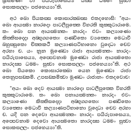
බ්‍රාහ‍්මණං
වා
පයිරුපාසෙය්‍ය
යස‍්ස
ධම‍්මං
සුත්‍වා
සොකසල‍්ලං
පජහෙය්‍යා
”
ති
.
අථ
ඛො
පියකස‍්ස
කොසාරක‍්ඛස‍්ස
එතදහොසි
: “
අයං
ඛො
ආයස‍්මා
නාරදො
පාටලීපුත‍්තෙ
විහරති
කුක‍්කුටාරාමෙ
.
තං
ඛො
පන
ආයස‍්මන‍්තං
නාරදං
එවං
කල්‍යාණො
කිත‍්තිසද‍්දො
අබ‍්භුග‍්ගතො
:
පණ‍්ඩිතො
ව්‍යත‍්තො
මෙධාවී
බහුස‍්සුතො
චිත‍්තකථී
කල්‍යාණපටිභානො
වුද‍්ධො
චෙව
අරහා
ච
.
යං
නූන
මුණ‍්ඩො
රාජා
ආයස‍්මන‍්තං
නාරදං
පයිරුපාසෙය්‍ය
,
අප‍්පෙවනාම
මුණ‍්ඩො
රාජා
ආයස‍්මතො
නාරදස‍්ස
ධම‍්මං
සුත්‍වා
සොකසල‍්ලං
පජහෙය්‍යා
”
ති
.
අථ
ඛො
පියකො
කොසාරක‍්ඛො
යෙන
මුණ‍්ඩො
රාජා
තෙනුපසඞ‍්කමි
.
උපසඞ‍්කමිත්‍වා
මුණ‍්ඩං
රාජානං
එතදවොච
:
“
අයං
ඛො
දෙව
ආයස‍්මා
නාරදො
පාටලීපුත‍්තෙ
විහරති
කුක‍්කුටාරාමෙ
.
තං
ඛො
පනායස‍්මන‍්තං
නාරදං
එවං
කල්‍යාණො
කිත‍්තිසද‍්දො
අබ‍්භුග‍්ගතො
:
පණ‍්ඩිතො
ව්‍යත‍්තො
මෙධාවී
කල්‍යාණපටිභානො
වුද‍්ධො
චෙව
අරහා
ච
.
යදි
පන
දෙවො
ආයස‍්මන‍්තං
නාරදං
පයිරුපාසෙය්‍ය
,
අප‍්පෙවනාම
දෙවො
ආයස‍්මතො
නාරදස‍්ස
ධම‍්මං
සුත්‍වා
සොකසල‍්ලං
පජහෙය්‍යා
”
ති
.