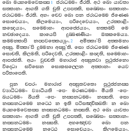
ඛො
මය‍්හමෙවෙකස‍්ස
ජරාධම‍්මං
ජීරති
.
අථ
ඛො
යාවතා
1
සත‍්තානං
ආගති
ගති
චුති
උපපත‍්ති
,
සබ‍්බෙසං
සත‍්තානං
ජරාධම‍්මං
ජීරති
.
අහං
චෙව
ඛො
පන
ජරාධම‍්මෙ
ජිණ‍්ණෙ
සොචෙය්‍යං
,
කිලමෙය්‍යං
,
පරිදෙවෙය්‍යං
,
උරත‍්තාළිං
කන්‍දෙය්‍යං
,
සම‍්මොහං
ආපජ‍්ජෙය්‍යං
,
භත‍්තම‍්පි
මෙ
නච‍්ඡාදෙය්‍ය
.
කායෙපි
දුබ‍්බණ‍්ණියං
ඔක‍්කමෙය්‍ය
.
කම‍්මන‍්තාපි
නප‍්පවත‍්තෙය්‍යුං
.
අමිත‍්තා
’
පි
අත‍්තමනා
2
අස‍්සු
.
මිත‍්තා
’
පි
දුම‍්මනා
අස‍්සූ
’
ති
.
සො
ජරාධම‍්මෙ
ජිණ‍්ණෙ
සොචති
,
කිලමති
,
පරිදෙවති
,
උරත‍්තාළිං
කන්‍දති
,
සම‍්මොහං
ආපජ‍්ජති
.
අයං
වුච‍්චති
මහාරාජ
අස‍්සුතවා
පුථුජ‍්ජනො
විද‍්ධො
සවිසෙන
සොකසල‍්ලෙන
අත‍්තානං
යෙව
පරිතාපෙති
.
පුන
චපරං
මහාරාජ
අස‍්සුතවතො
පුථුජ‍්ජනස‍්ස
ව්‍යාධිධම‍්මං
ව්‍යාධීයති
-
පෙ
-
මරණධම‍්මං
මීයති
-
පෙ
-
ඛයධම‍්මං
ඛීයති
-
පෙ
-
නස‍්සනධම‍්මං
නස‍්සති
.
සො
නස‍්සනධම‍්මෙ
නට‍්ඨෙ
න
ඉති
පටිසඤ‍්චික‍්ඛති
:
න
ඛො
මය‍්හමෙවෙකස‍්ස
නස‍්සනධම‍්මං
නස‍්සති
.
අථ
ඛො
යාවතා
සත‍්තානං
ආගති
ගති
චුති
උපපත‍්ති
,
සබ‍්බෙසං
සත‍්තානං
නස‍්සනධම‍්මං
නස‍්සති
.
අහඤ‍්චෙව
ඛො
පන
නස‍්සනධම‍්මෙ
නට‍්ඨෙ
සොචෙය්‍යං
,
කිලමෙය්‍යං
,