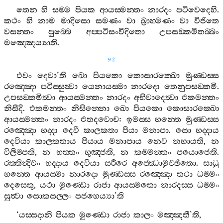
තෙන
හි
සම‍්ම
පියක
ආයස‍්මන‍්තං
නාරදං
පටිවෙදෙහි
.
කථං
හි
නාම
මාදිසො
සමණං
වා
බ්‍රාහ‍්මණං
වා
විජිතෙ
වසන‍්තං
පුබ‍්බෙ
අප‍්පටිසංවිදිතො
උපසඞ‍්කමිතබ‍්බං
මඤ‍්ඤෙය්‍යාති
.
92
එවං
දෙවා
’
ති
ඛො
පියකො
කොසාරක‍්ඛො
මුණ‍්ඩස‍්ස
රඤ‍්ඤො
පටිස‍්සුත්‍වා
යෙනායස‍්මා
නාරදො
තෙනුපසඞ‍්කමි
.
උපසඞ‍්කමිත්‍වා
ආයස‍්මන‍්තං
නාරදං
අභිවාදෙත්‍වා
එකමන‍්තං
නිසීදි
.
එකමන‍්තං
නිසින‍්නො
ඛො
පියකො
කොසාරක‍්ඛො
ආයස‍්මන‍්තං
නාරදං
එතදවොච
:
ඉමස‍්ස
භන‍්තෙ
මුණ‍්ඩස‍්ස
රඤ‍්ඤො
භද‍්දා
දෙවී
කාලකතා
පියා
මනාපා
.
සො
භද‍්දාය
දෙවියා
කාලකතාය
පියාය
මනාපාය
නෙව
නහායති
,
න
විලිම‍්පති
,
න
භත‍්තං
භුඤ‍්ජති
,
න
කම‍්මන‍්තං
පයොජෙති
.
රත‍්තින්‍දිවං
භද‍්දාය
දෙවියා
සරීරෙ
අජ‍්ඣොමුච‍්ඡිතො
.
සාධු
භන‍්තෙ
ආයස‍්මා
නාරදො
මුණ‍්ඩස‍්ස
රඤ‍්ඤො
තථා
ධම‍්මං
දෙසෙතු
,
යථා
මුණ‍්ඩො
රාජා
ආයස‍්මතො
නාරදස‍්ස
ධම‍්මං
සුත්‍වා
සොකසල‍්ලං
පජහෙය්‍යා
’
ති
‘
යස‍්සදානි
පියක
මුණ‍්ඩො
රාජා
කාලං
මඤ‍්ඤතී
’
ති
,