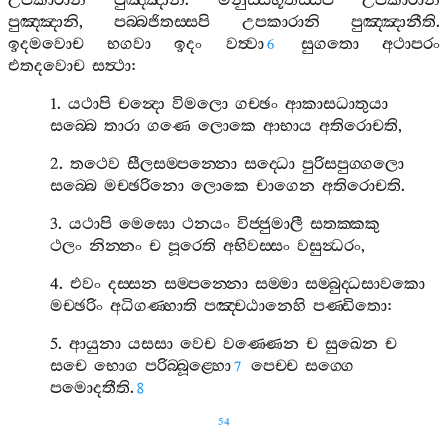
උපකාරානි
පුඤ‍්ඤානි
.
මනුස‍්සභූතස‍්සපි
උපකාරානි
පුඤ‍්ඤානි
,
පබ‍්බජිතස‍්සපි
උපකාරානි
පුඤ‍්ඤානීති
.
ඉදමවොච
භගවා
ඉදං
වත්‍වා
සුගතො
අථාපරං
6
එතදවොච
සත්‍ථා
:
1.
යථාපි
චන්‍දො
විමලො
ගච‍්ඡං
ආකාසධාතුයා
සබ‍්බෙ
තාරා
ගණෙ
ලොකෙ
ආභාය
අතිරොචති
,
2.
තථෙව
සීලසම‍්පන‍්නො
සද‍්ධො
පුරිසපුග‍්ගලො
සබ‍්බෙ
මච‍්ඡරිනො
ලොකෙ
චාගෙන
අතිරොචති
.
3.
යථාපි
මෙඝො
ථනයං
විජ‍්ජුමාලී
සතක‍්කකු
ථලං
නින‍්නං
ච
පූරෙති
අභිවස‍්සං
වසුන්‍ධරං
,
4.
එවං
දස‍්සන
සම‍්පන‍්නො
සම‍්මා
සම‍්බුද‍්ධසාවකො
මච‍්ඡරිං
අධිගණ‍්හාති
පඤ‍්චඨානෙහි
පණ‍්ඩිතො
:
5.
ආයුනා
යසසා
වෙච
වණ‍්ණෙන
ච
සුඛෙන
ච
සචෙ
භොග
පරිබ‍්බූළ‍්හො
පෙච‍්ච
සග‍්ගෙ
7
පමොදතීති
.
8
54