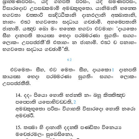
බ්‍රාහ‍්මණපරිසං
,
යදි
ගහපති
පරිසං
,
යදි
සමණපරිසං
,
විසාරදොව
උපසඞ‍්කමාමි
අමඞ‍්කුභූතො
.
යානිමානි
භන‍්තෙ
භගවතා
චත‍්තාරි
සන්‍දිට‍්ඨිකානි
දානඵලානි
අක‍්ඛාතානි
,
නාහං
එත්‍ථ
භගවතො
සද‍්ධාය
ගච‍්ඡාමි
.
අහම‍්පෙතානි
ජානාමි
.
යඤ‍්ච
ඛො
මං
භන‍්තෙ
භගවා
එවමාහ
: ‘
දායකො
සීහ
දානපති
කායස‍්ස
භෙදා
පරම‍්මරණා
සුගතිං
සග‍්ගං
ලොකං
උපපජ‍්ජතී
’
ති
එතාහං
න
ජානාමි
.
එත්‍ථ
ච
පනාහං
භගවතො
සද‍්ධාය
ගච‍්ඡාමී
”
ති
.
62
එවමෙතං
සීහ
,
එව
මෙතං
සීහ
,
දායකො
දානපති
1
කායස‍්ස
භෙදා
පරම‍්මරණා
සුගතිං
සග‍්ගං
ලොකං
උපපජ‍්ජතීති
.
14.
දදං
පියො
හොති
භජන‍්ති
නං
බහූ
කිත‍්තිඤ‍්ච
පප‍්පොති
යසොභිවඩ‍්ඩති
,
2
අමඞ‍්කුභූතො
පරිසං
විගාහති
විසාරදො
හොති
නරො
අමච‍්ඡරී
.
15.
තස‍්මා
හි
දානානි
දදන‍්ති
පණ‍්ඩිතා
විනෙය්‍ය
මච‍්ඡෙරමලං
සුඛෙසිනො
,