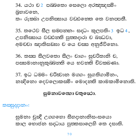
34.
යථා
ච
පබ‍්බතො
සෙලො
අරඤ‍්ඤස‍්මිං
2
බ්‍රහාවනෙ
,
තං
රුක‍්ඛා
උපනිස‍්සාය
වඩ‍්ඪන‍්තෙ
තෙ
වනප‍්පතී
.
35.
තථෙව
සීල
සම‍්පන‍්නං
සද‍්ධං
කුලපතිං
ඉධ
,
3
4
උපනිස‍්සාය
වඩ‍්ඪන‍්ති
පුත‍්තදාරා
ච
බන්‍ධවා
,
අමච‍්චා
ඤාතිසඞ‍්ඝා
ච
යෙ
චස‍්ස
අනුජීවිනො
.
36.
තස‍්ස
සීලවතො
සීලං
චාගං
සුචරිතානි
ච
,
පස‍්සමානානුකුබ‍්බන‍්ති
යෙ
භවන‍්ති
චිවක‍්ඛණා
.
37.
ඉධ
ධම‍්මං
චරිත්‍වාන
මග‍්ගං
සුගතිගාමිනං
,
නන්‍දිනො
දෙවලොකස‍්මිං
මොදන‍්ති
කාමකාමිනොති
.
සුමනාවග‍්ගො
චතුත්‍ථො
.
තස‍්සුද‍්දානං
:
සුමනා
චුන්‍දී
උග‍්ගහො
සීහදානානිසංසයො
කාල
භොජන
සද‍්ධාය
පුත‍්තසාලෙහි
තෙ
දසාති
.
70