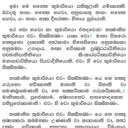
ඉමා
මෙ
භන‍්තෙ
කුමාරියො
පතිකුලානි
ගමිස‍්සන‍්ති
.
ඔවදතු
තාසං
භන‍්තෙ
භගවා
,
අනුසාසතු
තාසං
භන‍්තෙ
භගවා
,
යං
තාසං
අස‍්ස
දීඝරත‍්තං
හිතාය
සුඛායාති
.
අථ
ඛො
භගවා
තා
කුමාරියො
එතදවොච
:
තස‍්මාතිහ
කුමාරියො
එවං
සික‍්ඛිතබ‍්බං
:
යස‍්ස
වො
මාතා
පිතරො
1
භත‍්තුනො
දස‍්සන‍්ති
අත්‍ථකාමා
හිතෙසිනො
අනුකම‍්පකා
අනුකම‍්පං
උපාදාය
,
තස‍්ස
භවිස‍්සාම
පුබ‍්බුට‍්ඨායිනියො
පච‍්ඡානිපාතිනියො
කිංකාරපටිස‍්සාවිනියො
මනාපචාරිනියො
පියවාදිනියොති
.
එවං
හි
වො
කුමාරියො
සික‍්ඛිතබ‍්බං
.
තස‍්මාතිහ
කුමාරියො
එවං
සික‍්ඛිතබ‍්බං
:
යෙ
තෙ
භත‍්තු
ගරුනො
භවිස‍්සන‍්ති
මාතාති
වා
පිතාති
වා
සමණබ්‍රාහ‍්මණාති
වා
,
තෙ
සක‍්කරිස‍්සාම
ගරුකරිස‍්සාම
,
2
මානිස‍්සාම
,
පූජෙස‍්සාම
,
අබ‍්භාගතෙව
ආසනොදකෙන
පතිපූජෙස‍්සාමාති
එවං
හි
වො
කුමාරියො
සික‍්ඛිතබ‍්බං
.
3
තස‍්මාතිහ
කුමාරියො
එවං
සික‍්ඛිතබ‍්බං
:
යෙ
තෙ
භත‍්තු
අබ‍්භන‍්තරා
කම‍්මන‍්තා
උණ‍්ණාති
වා
කප‍්පාසාති
වා
,
තත්‍ථ
දක‍්ඛා
භවිස‍්සාම
අනලසා
තත්‍රූපායාය
වීමංසාය