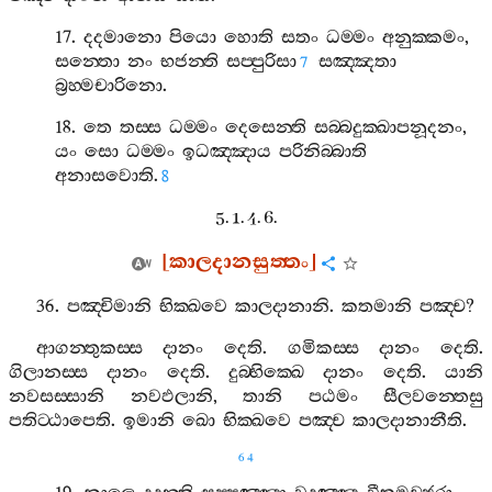
17.
දදමානො
පියො
හොති
සතං
ධම‍්මං
අනුක‍්කමං
,
සන‍්තො
නං
භජන‍්ති
සප‍්පුරිසා
සඤ‍්ඤතා
7
බ්‍රහ‍්මචාරිනො
.
18.
තෙ
තස‍්ස
ධම‍්මං
දෙසෙන‍්ති
සබ‍්බදුක‍්ඛාපනූදනං
,
යං
සො
ධම‍්මං
ඉධඤ‍්ඤාය
පරිනිබ‍්බාති
අනාසවොති
.
8
5. 1. 4. 6.
[
කාලදානසුත‍්තං
]
36.
පඤ‍්චිමානි
භික‍්ඛවෙ
කාලදානානි
.
කතමානි
පඤ‍්ච
?
ආගන‍්තුකස‍්ස
දානං
දෙති
.
ගමිකස‍්ස
දානං
දෙති
.
ගිලානස‍්ස
දානං
දෙති
.
දුබ‍්භික‍්ඛෙ
දානං
දෙති
.
යානි
නවසස‍්සානි
නවඵලානි
,
තානි
පඨමං
සීලවන‍්තෙසු
පතිට‍්ඨාපෙති
.
ඉමානි
ඛො
භික‍්ඛවෙ
පඤ‍්ච
කාලදානානීති
.
64