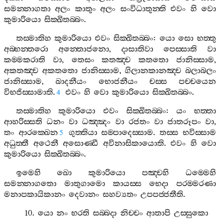
සමන‍්නාගතා
අලං
කාතුං
අලං
සංවිධාතුන‍්ති
එවං
හි
වො
කුමාරියො
සික‍්ඛිතබ‍්බං
.
තස‍්මාතිහ
කුමාරියො
එවං
සික‍්ඛිතබ‍්බං
:
යො
සො
භත‍්තු
අබ‍්භන‍්තරො
අන‍්තොජනො
,
දාසාතිවා
පෙස‍්සාති
වා
කම‍්මකරාති
වා
,
තෙසං
කතඤ‍්ච
කතතො
ජානිස‍්සාම
,
අකතඤ‍්ච
අකතතො
ජානිස‍්සාම
,
ගිලානකානඤ‍්ච
බලාබලං
ජානිස‍්සාම
,
ඛාදනීයං
භොජනීයං
චස‍්ස
පච‍්චයෙන
විභජිස‍්සාමාති
.
එවං
හි
වො
කුමාරියො
සික‍්ඛිතබ‍්බං
.
4
තස‍්මාතිහ
කුමාරියො
එවං
සික‍්ඛිතබ‍්බං
:
යං
භත‍්තා
ආහරිස‍්සති
ධනං
වා
ධඤ‍්ඤං
වා
රජතං
වා
ජාතරූපං
වා
,
තං
ආරක‍්ඛෙන
ගුත‍්තියා
සම‍්පාදෙස‍්සාම
.
තස‍්ස
භවිස‍්සාම
5
අධුත‍්තී
අථෙනී
අසොණ‍්ඩී
අවිනාසිකායොති
.
එවං
හි
වො
කුමාරියො
සික‍්ඛිතබ‍්බං
.
ඉමෙහි
ඛො
කුමාරියො
පඤ‍්චහි
ධම‍්මෙහි
සමන‍්නාගතො
මාතුගාමො
කායස‍්ස
භෙදා
පරම‍්මරණා
මනාපකායිකානං
දෙවානං
සහව්‍යතං
උපපජ‍්ජතීති
.
10.
යො
නං
භරති
සබ‍්බදා
නිච‍්චං
ආතාපි
උස‍්සුකො