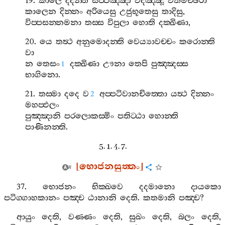
19.
කාලෙ
දදන‍්ති
සප‍්පඤ‍්ඤා
වදඤ‍්ඤූ
වීතමච‍්ඡරා
කාලෙන
දින‍්නං
අරියෙසු
උජුභූතෙසු
තාදිසු
,
විප‍්පසන‍්නමනා
තස‍්ස
විපුලා
හොති
දක‍්ඛිණා
,
20.
යෙ
තත්‍ථ
අනුමොදන‍්ති
වෙය්‍යාවච‍්චං
කරොන‍්ති
වා
න
තෙසං
දක‍්ඛිණා
ඌනා
තෙපි
පුඤ‍්ඤස‍්ස
1
භාගිනො
.
21.
තස‍්මා
දදෙ
ව
අප‍්පටිවානචිත‍්තො
යත්‍ථ
දින‍්නං
2
මහප‍්ඵලං
පුඤ‍්ඤානි
පරලොකස‍්මිං
පතිට‍්ඨා
හොන‍්ති
පාණිනන‍්ති
.
5. 1. 4. 7.
[
භොජනසුත‍්තං
]
37.
භොජනං
භික‍්ඛවෙ
දදමානො
දායකො
පටිග‍්ගාහකානං
පඤ‍්ච
ඨානානි
දෙති
.
කතමානි
පඤ‍්ච
?
ආයුං
දෙති
,
වණ‍්ණං
දෙති
,
සුඛං
දෙති
,
බලං
දෙති
,