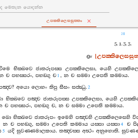
උපක‍්කිලෙසසුත‍්තං
28
5. 1. 3. 3.
[
උපක‍්කිලෙසසුත‍
චිමෙ
භික‍්ඛවෙ
ජාතරූපස‍්ස
උපක‍්කිලෙසා
,
යෙහි
උපක‍්කිල
න
ච
පභස‍්සරං
,
පභඞ‍්ගු
ච
,
න
ච
සම‍්මා
උපෙති
කම‍්මාය
.
1
පඤ‍්ච
?
අයො
ලොහං
තිපු
සීසං
සජ‍්ඣු
.
2
ො
භික‍්ඛවෙ
පඤ‍්ච
ජාතරූපස‍්ස
උපක‍්කිලෙසා
,
යෙහි
උපක‍්ක
න
ච
පභස‍්සරං
,
පභඞ‍්ගු
ච
,
න
ච
සම‍්මා
උපෙති
කම‍්මාය
.
ඛො
භික‍්ඛවෙ
ජාතරූපං
ඉමෙහි
පඤ‍්චහි
උපක‍්කිලෙසෙහි
වි
,
න
ච
පභඞ‍්ගු
,
සම‍්මා
උපෙති
කම‍්මාය
යස‍්සා
යස‍්සා
ච
ප
4
ය
යදි
සුවණ‍්ණමාලකාය
.
තඤ‍්චස‍්ස
අත්‍ථං
අනුහොති
.
සුවණ
5