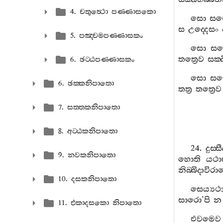
4. චතුත්‍ථො පණ‍්ණාසකො
සො
සච
ස
උද‍්දෙසං
5. පඤ‍්චමපණ‍්ණාසකං
සො
සච
තත්‍රෙව
සක‍්
6. ඡට‍්ඨපණ‍්ණාසකං
සො
සච
6. ඡක‍්කනිපාතො
තත්‍ර
තත්‍රෙව
7. සත‍්තකනිපාතො
8. අට‍්ඨකනිපාතො
24.
දුස‍්ස
9. නවකනිපාතො
හොති
යථා
නිබ‍්බිදාවිර
10. දසකනිපාතො
සෙය්‍යථා
සාරො
’
පි
න
11. එකාදසකො නිපාතො
එවමෙව