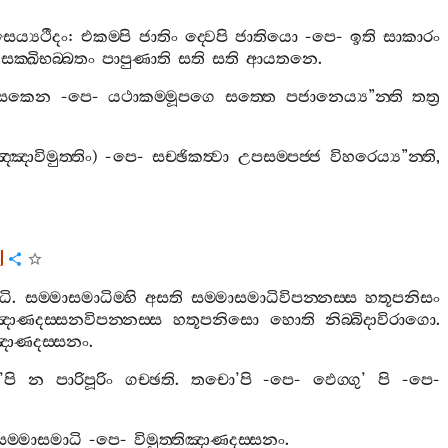
ෙය්‍යථීදං
:
එකම‍්පි
ජාතිං
ද‍්වෙපි
ජාතියො
-
පෙ
-
ඉති
සාකාරං
සක‍්ඛිභබ‍්බතං
පාපුණාති
සති
සති
ආයතනෙ
.
නුසකෙන
-
පෙ
-
යථාකම‍්මූපගෙ
සත‍්තෙ
පජානෙය්‍ය
”
න‍්ති
තත්‍ර
්ඤාවිමුත‍්තිං
) -
පෙ
-
සච‍්ඡිකත්‍වා
උපසම‍්පජ‍්ජ
විහරෙය්‍ය
”
න‍්ති
,
]
ධි
.
සම‍්මාසමාධිම‍්හි
අසති
සම‍්මාසමාධිවිපන‍්නස‍්ස
හතූපනිසං
ාණදස‍්සනවිපන‍්නස‍්ස
හතූපනිසො
හොති
නිබ‍්බිදාවිරාගො
.
තිඤාණදස‍්සනං
.
’
පි
න
පාරිපූරිං
ගච‍්ඡති
.
තචො
’
පි
-
පෙ
-
ඵෙග‍්ගු
’
පි
-
පෙ
-
සම‍්මාසමාධි
-
පෙ
-
විමුත‍්තිඤාණදස‍්සනං
.