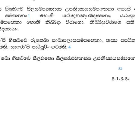
ො
භික‍්ඛවෙ
සීලසම‍්පන‍්නස‍්ස
උපනිස‍්සයසම‍්පන‍්නො
හොති
සම‍්පන‍්නං
හොති
යථාභූතඤාණදස‍්සනං
.
යථාභ
1
ම‍්පන‍්නො
හොති
නිබ‍්බිදා
විරාගො
.
නිබ‍්බිදාවිරාගෙ
සති
ණදස‍්සනං
.
ා
’
පි
භික‍්ඛවෙ
රුක‍්ඛො
සාඛාපලාසසම‍්පන‍්නො
,
තස‍්ස
පපටික
්ඡති
.
සාරො
’
පි
පාරිපූරිං
ගච‍්ඡති
.
4
ඛො
භික‍්ඛවෙ
සීලවතො
සීලසම‍්පන‍්නස‍්ස
උපනිස‍්සයසම‍්පන‍
32
5. 1. 3. 5.
[
අනුග‍්ගහීතසුත‍්
්චහි
භික‍්ඛවෙ
අඞ‍්ගෙහි
අනුග‍්ගහිතා
සම‍්මාදිට‍්ඨි
චෙත
‍්තිඵලා
ච
හොති
පඤ‍්ඤාවිමුත‍්තිඵලානිසංසා
ච
.
කතමෙහි
පඤ‍
්ඛවෙ
සම‍්මාදිට‍්ඨි
සීලානුග‍්ගහිතා
ච
හොති
.
සුතානුග‍්ගහිතා
ච
‍්සනානුග‍්ගහිතා
ච
හොති
.