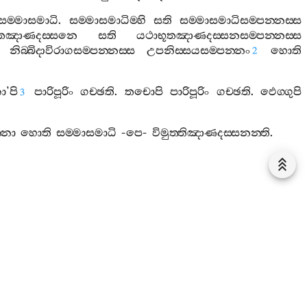
සම‍්මාසමාධි
.
සම‍්මාසමාධිම‍්හි
සති
සම‍්මාසමාධිසම‍්පන‍්නස‍්ස
ූතඤාණදස‍්සනෙ
සති
යථාභූතඤාණදස‍්සනසම‍්පන‍්නස‍්ස
නිබ‍්බිදාවිරාගසම‍්පන‍්නස‍්ස
උපනිස‍්සයසම‍්පන‍්නං
හොති
2
ා
’
පි
පාරිපූරිං
ගච‍්ඡති
.
තචොපි
පාරිපූරිං
ගච‍්ඡති
.
ඵෙග‍්ගුපි
3
්නො
හොති
සම‍්මාසමාධි
-
පෙ
-
විමුත‍්තිඤාණදස‍්සනන‍්ති
.
තං
]
ො
විමුත‍්තිඵලා
ච
හොති
,
චෙතොවිමුත‍්තිඵලානිසංසා
ච
,
්චහි
:
හොති
.
සාකච‍්ඡානුග‍්ගහිතා
ච
හොති
.
සමථානුග‍්ගහිතා
ච
1