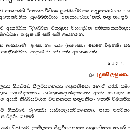
ෙ
ආකඞ‍්ඛති
“
අනෙකවිහිතං
පුබ‍්බෙනිවාසං
අනුස‍්සරෙය්‍යං
-
ස
අනෙකවිහිතං
පුබ‍්බෙනිවාසං
අනුස‍්සරෙය්‍ය
”
න‍්ති
,
තත්‍ර
තත්‍රෙව
ෙ
ආකඞ‍්ඛති
“
දිබ‍්බෙන
චක‍්ඛුනා
විසුද‍්ධෙන
අතික‍්කන‍්තමා
ඛිභබ‍්බතං
පාපුණාති
සති
සති
ආයතනෙ
.
ෙ
ආකඞ‍්ඛති
“
ආසවානං
ඛයා
(
අනාසවං
චෙතොවිමුත‍්තිං
පඤ‍
සක‍්ඛිභබ‍්බතං
පාපුණාති
සති
සති
ආයතනෙති
.
5. 1. 3. 4.
[
දුස‍්සීලසුත‍්තං
ීලස‍්ස
භික‍්ඛවෙ
සීලවිපන‍්නස‍්ස
හතූපනිසො
හොති
සම‍්මාසමා
භූත
ඤාණදස‍්සනං
.
යථාභූතඤාණදස‍්සනෙ
අසති
යථාභූත
ඤ
ාගෙ
අසති
නිබ‍්බිදාවිරාග
විපන‍්නස‍්ස
හතූපනිසං
හොති
විමුත‍්
පි
භික‍්ඛවෙ
රුක‍්ඛො
සාඛාපලාසවිපන‍්නො
,
තස‍්ස
පපටිකා
පාරිපූරිං
ගච‍්ඡති
.
ඛො
භික‍්ඛවෙ
දුස‍්සීලස‍්ස
සීලවිපන‍්නස‍්ස
හතූපනිසො
හොති