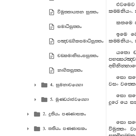
එවමෙව
කම‍්මනියං
.
විමුත‍්තායතන සුත‍්තං
කතමෙ
සමාධිසුත‍්තං
ඉමෙ
ඛ
කම‍්මනියං
,
පඤ‍්චඞ‍්ගිකසමාධිසුත‍්තං
යතො
චඞ‍්කමානිසංසසුත‍්තං
පභස‍්සරඤ‍්ච
අභිනින‍්නා
නාගිතසුත‍්තං
සො
සච
වසං
වත‍්තෙය
4. සුමනාවග‍්ගො
සො
සච
5. මුණ‍්ඩරාජවග‍්ගො
දූරෙ
යෙ
සන
2. දුතියං පණ‍්ණාසකං
සො
සච
3. තතියං පණ‍්ණාසකං
විමුත‍්තං
වා
සක‍්ඛිභබ‍්බත