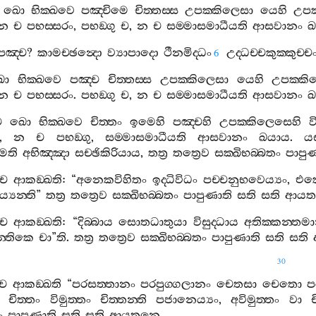
ඛො
භික‍්ඛවෙ
පඤ‍්චිමෙ
චිත‍්තස‍්ස
උපක‍්කිලෙසා
යෙහි
උපක
න
ච
පභස‍්සරං
,
පභඞ‍්ගු
ච
,
න
ච
සම‍්මාසමාධීයති
ආසවානං
ඛ
පඤ‍්ච
?
කාමච‍්ඡන්‍දො
ව්‍යාපාදො
ථීනමිද‍්ධං
උද‍්ධච‍්චකුක‍්කුච‍්ච
6
ො
භික‍්ඛවෙ
පඤ‍්ච
චිත‍්තස‍්ස
උපක‍්කිලෙසා
යෙහි
උපක‍්කි
න
ච
පභස‍්සරං
.
පභඞ‍්ගු
ච
,
න
ච
සම‍්මාසමාධීයති
ආසවානං
ඛ
ච
ඛො
භික‍්ඛවෙ
චිත‍්තං
ඉමෙහි
පඤ‍්චහි
උපක‍්කිලෙසෙහි
ව
,
න
ච
පභඞ‍්ගු
,
සම‍්මාසමාධීයති
ආසවානං
ඛයාය
.
යස
මෙති
අභිඤ‍්ඤා
සච‍්ඡිකිරියාය
,
තත්‍ර
තත්‍රෙව
සක‍්ඛිභබ‍්බතං
පාපු
ෙ
ආකඞ‍්ඛති
: “
අනෙකවිහිතං
ඉද‍්ධිවිධං
පච‍්චනුභවෙය්‍යං
,
එක
්‍යන‍්ති
”
තත්‍ර
තත්‍රෙව
සක‍්ඛිභබ‍්බතං
පාපුණාති
සති
සති
ආයත
ෙ
ආකඞ‍්ඛති
: “
දිබ‍්බාය
සොතධාතුයා
විසුද‍්ධාය
අතික‍්කන‍්තම
‍්තිකෙ
චා
”
ති
.
තත්‍ර
තත්‍රෙව
සක‍්ඛිභබ‍්බතං
පාපුණාති
සති
සති
30
ෙ
ආකඞ‍්ඛති
“
පරසත‍්තානං
පරපුග‍්ගලානං
චෙතසා
චෙතො
ප
චිත‍්තං
විමුත‍්තං
චිත‍්තන‍්ති
පජානෙය්‍යං
,
අවිමුත‍්තං
වා
ච
ං
පාපුණාති
සති
සති
ආයතනෙ
.