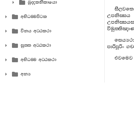
ඛුද‍්දකනිකායො
සීලවත
උපනිස‍්සය
අභිධම‍්මපිටක
උපනිස‍්සයස
විමුත‍්තිඤා
විනය අට‍්ඨකථා
සෙය්‍යථ
සුත‍්ත අට‍්ඨකථා
පාරිපූරිං
ගච‍
එවමෙව
අභිධම‍්ම අට‍්ඨකථා
අන්‍ය
25.
පඤ‍
පඤ‍්ඤාවිමුත
ඉධ
භික‍
හොති
.
විපස