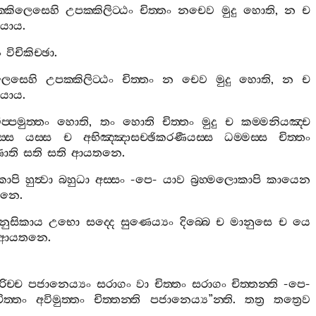
‍්කිලෙසෙහි
උපක‍්කිලිට‍්ඨං
චිත‍්තං
නචෙව
මුදු
හොති
,
න
ච
යාය
.
ං
විචිකිච‍්ඡා
.
ලෙසෙහි
උපක‍්කිලිට‍්ඨං
චිත‍්තං
න
චෙව
මුදු
හොති
,
න
ච
යාය
.
ිප‍්පමුත‍්තං
හොති
,
තං
හොති
චිත‍්තං
මුදු
ච
කම‍්මනියඤ‍්ච
‍්ස
යස‍්ස
ච
අභිඤ‍්ඤාසච‍්ඡිකරණීයස‍්ස
ධම‍්මස‍්ස
චිත‍්තං
ණාති
සති
සති
ආයතනෙ
.
ොපි
හුත්‍වා
බහුධා
අස‍්සං
-
පෙ
-
යාව
බ්‍රහ‍්මලොකාපි
කායෙන
නෙ
.
ානුසිකාය
උභො
සද‍්දෙ
සුණෙය්‍යං
දිබ‍්බෙ
ච
මානුසෙ
ච
යෙ
ආයතනෙ
.
රිච‍්ච
පජානෙය්‍යං
සරාගං
වා
චිත‍්තං
සරාගං
චිත‍්තන‍්ති
-
පෙ
-
ිත‍්තං
අවිමුත‍්තං
චිත‍්තන‍්ති
පජානෙය්‍ය
”
න‍්ති
.
තත්‍ර
තත්‍රෙව