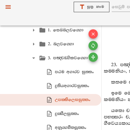
5. පඤ‍්චකනිපාතො
සූත්‍ර නාම
1. පඨමො පණ‍්ණාසකො
1. සෙඛබලවග‍්ගො
2. බලවග‍්ගො
3. පඤ‍්චඞ‍්ගිකවග‍්ගො
23.
පඤ‍්
කම‍්මනියං
,
පඨම අගාරව සුත‍්තං
කතමෙ
දුතියඅගාරවසුත‍්තං
ඉමෙ
ඛ
කම‍්මනියං
උපක‍්කිලෙසසුත‍්තං
යතො
ච
දුස‍්සීලසුත‍්තං
පභස‍්සරං
ච
ගීවෙය්‍යකා
අනුග‍්ගහීතසුත‍්තං