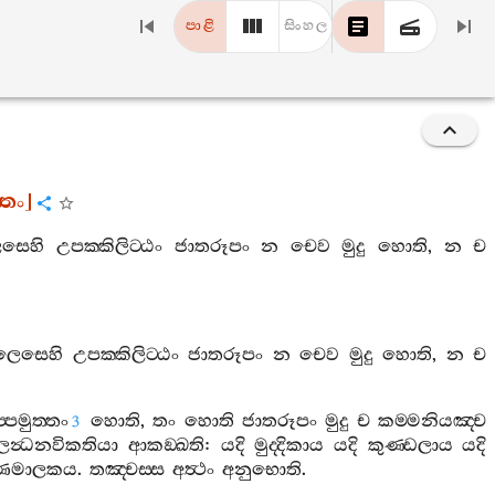
පාළි
සිංහල
්තං
]
ෙසෙහි
උපක‍්කිලිට‍්ඨං
ජාතරූපං
න
චෙව
මුදු
හොති
,
න
ච
ිලෙසෙහි
උපක‍්කිලිට‍්ඨං
ජාතරූපං
න
චෙව
මුදු
හොති
,
න
ච
ප‍්පමුත‍්තං
හොති
,
තං
හොති
ජාතරූපං
මුදු
ච
කම‍්මනියඤ‍්ච
3
ිලන්‍ධනවිකතියා
ආකඞ‍්ඛති
:
යදි
මුද‍්දිකාය
යදි
කුණ‍්ඩලාය
යදි
ණමාලකය
.
තඤ‍්චස‍්ස
අත්‍ථං
අනුභොති
.