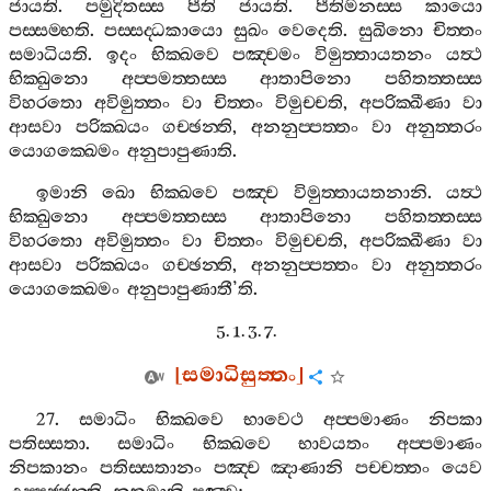
ජායති
.
පමුදිතස‍්ස
පීති
ජායති
.
පීතිමනස‍්ස
කායො
පස‍්සම‍්භති
.
පස‍්සද‍්ධකායො
සුඛං
වෙදෙති
.
සුඛිනො
චිත‍්තං
සමාධියති
.
ඉදං
භික‍්ඛවෙ
පඤ‍්චමං
විමුත‍්තායතනං
යත්‍ථ
භික‍්ඛුනො
අප‍්පමත‍්තස‍්ස
ආතාපිනො
පහිතත‍්තස‍්ස
විහරතො
අවිමුත‍්තං
වා
චිත‍්තං
විමුච‍්චති
,
අපරික‍්ඛීණා
වා
ආසවා
පරික‍්ඛයං
ගච‍්ඡන‍්ති
,
අනනුප‍්පත‍්තං
වා
අනුත‍්තරං
යොගක‍්ඛෙමං
අනුපාපුණාති
.
ඉමානි
ඛො
භික‍්ඛවෙ
පඤ‍්ච
විමුත‍්තායතනානි
.
යත්‍ථ
භික‍්ඛුනො
අප‍්පමත‍්තස‍්ස
ආතාපිනො
පහිතත‍්තස‍්ස
විහරතො
අවිමුත‍්තං
වා
චිත‍්තං
විමුච‍්චති
,
අපරික‍්ඛීණා
වා
ආසවා
පරික‍්ඛයං
ගච‍්ඡන‍්ති
,
අනනුප‍්පත‍්තං
වා
අනුත‍්තරං
යොගක‍්ඛෙමං
අනුපාපුණාතී
’
ති
.
5. 1. 3. 7.
[
සමාධිසුත‍්තං
]
27.
සමාධිං
භික‍්ඛවෙ
භාවෙථ
අප‍්පමාණං
නිපකා
පතිස‍්සතා
.
සමාධිං
භික‍්ඛවෙ
භාවයතං
අප‍්පමාණං
නිපකානං
පතිස‍්සතානං
පඤ‍්ච
ඤාණානි
පච‍්චත‍්තං
යෙව