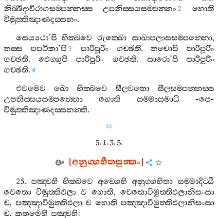
නිබ‍්බිදාවිරාගසම‍්පන‍්නස‍්ස
උපනිස‍්සයසම‍්පන‍්නං
හොති
2
විමුත‍්තිඤාණදස‍්සනං
.
සෙය්‍යථා
’
පි
භික‍්ඛවෙ
රුක‍්ඛො
සාඛාපලාසසම‍්පන‍්නො
,
තස‍්ස
පපටිකා
’
පි
පාරිපූරිං
ගච‍්ඡති
.
තචොපි
පාරිපූරිං
3
ගච‍්ඡති
.
ඵෙග‍්ගුපි
පාරිපූරිං
ගච‍්ඡති
.
සාරො
’
පි
පාරිපූරිං
ගච‍්ඡති
.
4
එවමෙව
ඛො
භික‍්ඛවෙ
සීලවතො
සීලසම‍්පන‍්නස‍්ස
උපනිස‍්සයසම‍්පන‍්නො
හොති
සම‍්මාසමාධි
-
පෙ
-
විමුත‍්තිඤාණදස‍්සනන‍්ති
.
32
5. 1. 3. 5.
[
අනුග‍්ගහීතසුත‍්තං
]
25.
පඤ‍්චහි
භික‍්ඛවෙ
අඞ‍්ගෙහි
අනුග‍්ගහිතා
සම‍්මාදිට‍්ඨි
චෙතො
විමුත‍්තිඵලා
ච
හොති
,
චෙතොවිමුත‍්තිඵලානිසංසා
ච
,
පඤ‍්ඤාවිමුත‍්තිඵලා
ච
හොති
පඤ‍්ඤාවිමුත‍්තිඵලානිසංසා
ච
.
කතමෙහි
පඤ‍්චහි
: