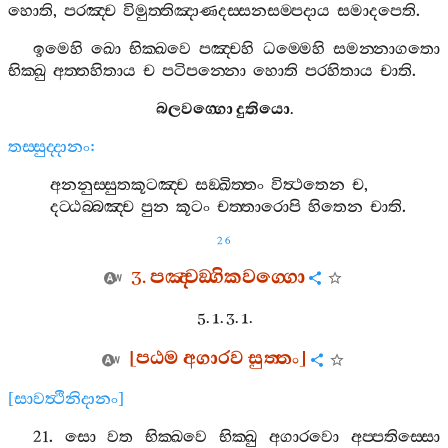
හොති
,
පරඤ‍්ච
විමුත‍්තිඤාණදස‍්සනසම‍්පදාය
සමාදපෙති
.
ඉමෙහි
ඛො
භික‍්ඛවෙ
පඤ‍්චහි
ධම‍්මෙහි
සමන‍්නාගතො
භික‍්ඛු
අත‍්තහිතාය
ච
පටිපන‍්නො
හොති
පරහිතාය
චාති
.
බලවග‍්ගො
දුතියො
.
තස‍්සුද‍්දානං
:
අනනුස‍්සුතකූටඤ‍්ච
සඞ‍්ඛිත‍්තං
විත්‍ථතෙන
ච
,
දට‍්ඨබ‍්බඤ‍්ච
පුන
කූටං
චත‍්තාරොපි
හිතෙන
චාති
.
26
3.
පඤ‍්චඞ‍්ගිකවග‍්ගො
5. 1. 3. 1.
[
පඨම
අගාරව
සුත‍්තං
]
[
සාවත්‍ථිනිදානං
]
21.
සො
වත
භික‍්ඛවෙ
භික‍්ඛු
අගාරවො
අප‍්පතිස‍්සො