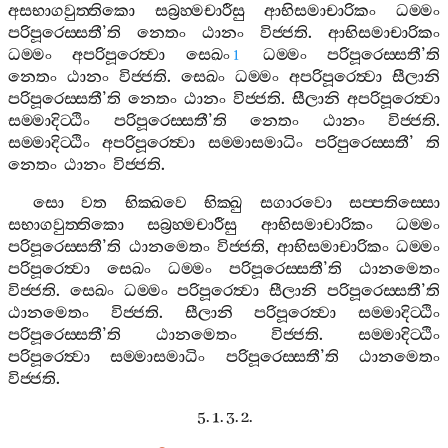
අසභාගවුත‍්තිකො
සබ්‍රහ‍්මචාරීසු
ආභිසමාචාරිකං
ධම‍්මං
පරිපූරෙස‍්සතී
’
ති
නෙතං
ඨානං
විජ‍්ජති
.
ආභිසමාචාරිකං
ධම‍්මං
අපරිපූරෙත්‍වා
සෙඛං
ධම‍්මං
පරිපූරෙස‍්සතී
’
ති
1
නෙතං
ඨානං
විජ‍්ජති
.
සෙඛං
ධම‍්මං
අපරිපූරෙත්‍වා
සීලානි
පරිපූරෙස‍්සතී
’
ති
නෙතං
ඨානං
විජ‍්ජති
.
සීලානි
අපරිපූරෙත්‍වා
සම‍්මාදිට‍්ඨිං
පරිපූරෙස‍්සතී
’
ති
නෙතං
ඨානං
විජ‍්ජති
.
සම‍්මාදිට‍්ඨිං
අපරිපූරෙත්‍වා
සම‍්මාසමාධිං
පරිපුරෙස‍්සතී
’
ති
නෙතං
ඨානං
විජ‍්ජති
.
සො
වත
භික‍්ඛවෙ
භික‍්ඛු
සගාරවො
සප‍්පතිස‍්සො
සභාගවුත‍්තිකො
සබ්‍රහ‍්මචාරීසු
ආභිසමාචාරිකං
ධම‍්මං
පරිපූරෙස‍්සතී
’
ති
ඨානමෙතං
විජ‍්ජති
,
ආභිසමාචාරිකං
ධම‍්මං
පරිපූරෙත්‍වා
සෙඛං
ධම‍්මං
පරිපූරෙස‍්සතී
’
ති
ඨානමෙතං
විජ‍්ජති
.
සෙඛං
ධම‍්මං
පරිපූරෙත්‍වා
සීලානි
පරිපූරෙස‍්සතී
’
ති
ඨානමෙතං
විජ‍්ජති
.
සීලානි
පරිපූරෙත්‍වා
සම‍්මාදිට‍්ඨිං
පරිපූරෙස‍්සතී
’
ති
ඨානමෙතං
විජ‍්ජති
.
සම‍්මාදිට‍්ඨිං
පරිපූරෙත්‍වා
සම‍්මාසමාධිං
පරිපූරෙස‍්සතී
’
ති
ඨානමෙතං
විජ‍්ජති
.
5. 1. 3. 2.