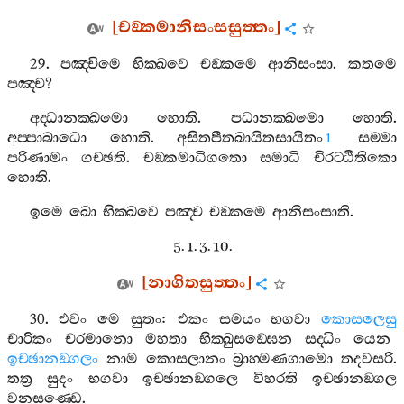
[
චඞ‍්කමානිසංසසුත‍්තං
]
29.
පඤ‍්චිමෙ
භික‍්ඛවෙ
චඞ‍්කමෙ
ආනිසංසා
.
කතමෙ
පඤ‍්ච
?
අද‍්ධානක‍්ඛමො
හොති
.
පධානක‍්ඛමො
හොති
.
අප‍්පාබාධො
හොති
.
අසිතපීතඛායිතසායිතං
සම‍්මා
1
පරිණාමං
ගච‍්ඡති
.
චඞ‍්කමාධිගතො
සමාධි
චිරට‍්ඨිතිකො
හොති
.
ඉමෙ
ඛො
භික‍්ඛවෙ
පඤ‍්ච
චඞ‍්කමෙ
ආනිසංසාති
.
5. 1. 3. 10.
[
නාගිතසුත‍්තං
]
30.
එවං
මෙ
සුතං
:
එකං
සමයං
භගවා
කොසලෙසු
චාරිකං
චරමානො
මහතා
භික‍්ඛුසඞ‍්ඝෙන
සද‍්ධිං
යෙන
ඉච‍්ඡානඞ‍්ගලං
නාම
කොසලානං
බ්‍රාහ‍්මණගාමො
තදවසරි
.
තත්‍ර
සුදං
භගවා
ඉච‍්ඡානඞ‍්ගලෙ
විහරති
ඉච‍්ඡානඞ‍්ගල
වනසණ‍්ඩෙ
.