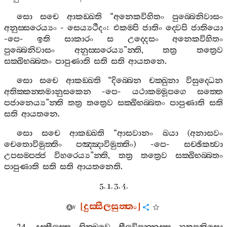
සො
සචෙ
ආකඞ‍්ඛති
“
අනෙකවිහිතං
පුබ‍්බෙනිවාසං
අනුස‍්සරෙය්‍යං
-
සෙය්‍යථීදං
:
එකම‍්පි
ජාතිං
ද‍්වෙපි
ජාතියො
-
පෙ
-
ඉති
සාකාරං
ස
උද‍්දෙසං
අනෙකවිහිතං
පුබ‍්බෙනිවාසං
අනුස‍්සරෙය්‍ය
”
න‍්ති
,
තත්‍ර
තත්‍රෙව
සක‍්ඛිභබ‍්බතං
පාපුණාති
සති
සති
ආයතනෙ
.
සො
සචෙ
ආකඞ‍්ඛති
“
දිබ‍්බෙන
චක‍්ඛුනා
විසුද‍්ධෙන
අතික‍්කන‍්තමානුසකෙන
-
පෙ
-
යථාකම‍්මූපගෙ
සත‍්තෙ
පජානෙය්‍ය
”
න‍්ති
තත්‍ර
තත්‍රෙව
සක‍්ඛිභබ‍්බතං
පාපුණාති
සති
සති
ආයතනෙ
.
සො
සචෙ
ආකඞ‍්ඛති
“
ආසවානං
ඛයා
(
අනාසවං
චෙතොවිමුත‍්තිං
පඤ‍්ඤාවිමුත‍්තිං
) -
පෙ
-
සච‍්ඡිකත්‍වා
උපසම‍්පජ‍්ජ
විහරෙය්‍ය
”
න‍්ති
,
තත්‍ර
තත්‍රෙව
සක‍්ඛිභබ‍්බතං
පාපුණාති
සති
සති
ආයතනෙති
.
5. 1. 3. 4.
[
දුස‍්සීලසුත‍්තං
]