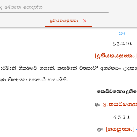
දුතියභයසුත‍්තං
234
4. 3. 2. 10.
[
දුතියභයසුත‍්තං
]
තාරිමානි
භික‍්ඛවෙ
භයානි
.
කතමානි
චත‍්තාරි
?
අග‍්ගිභයං
උදක
ඛො
භික‍්ඛවෙ
චත‍්තාරි
භයානීති
.
කෙසිවග‍්ගො
දුති
3.
භයවග‍්ග
4. 3. 3. 1.
[
භයසුත‍්තං
]