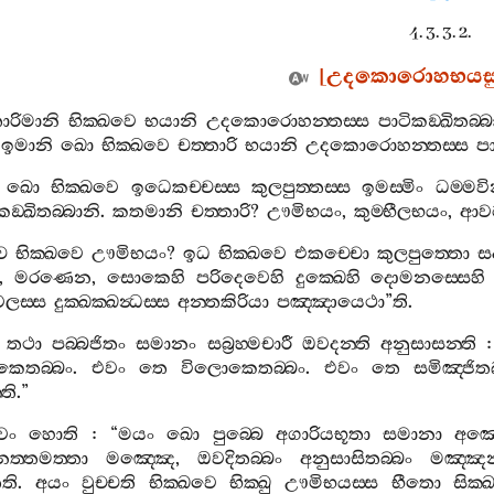
4. 3. 3. 2.
[
උදකොරොහභයසුත
තාරිමානි
භික‍්ඛවෙ
භයානි
උදකොරොහන‍්තස‍්ස
පාටිකඞ‍්ඛිතබ‍්
.
ඉමානි
ඛො
භික‍්ඛවෙ
චත‍්තාරි
භයානි
උදකොරොහන‍්තස‍්ස
පා
ඛො
භික‍්ඛවෙ
ඉධෙකච‍්චස‍්ස
කුලපුත‍්තස‍්ස
ඉමස‍්මිං
ධම‍්ම
ඞ‍්ඛිතබ‍්බානි
.
කතමානි
චත‍්තාරි
?
ඌමිභයං
,
කුම‍්භීලභයං
,
ආවට
ච
භික‍්ඛවෙ
ඌමිභයං
?
ඉධ
භික‍්ඛවෙ
එකච‍්චො
කුලපුත‍්තො
සද
,
මරණෙන
,
සොකෙහි
පරිදෙවෙහි
දුක‍්ඛෙහි
දොමනස‍්සෙහි
ලස‍්ස
දුක‍්ඛක‍්ඛන්‍ධස‍්ස
අන‍්තකිරියා
පඤ‍්ඤායෙථා
”
ති
.
තථා
පබ‍්බජිතං
සමානං
සබ්‍රහ‍්මචාරී
ඔවදන‍්ති
අනුසාසන‍්ති
:
ෙතබ‍්බං
.
එවං
තෙ
විලොකෙතබ‍්බං
.
එවං
තෙ
සමිඤ‍්ජිතබ
ති
.”
වං
හොති
: “
මයං
ඛො
පුබ‍්බෙ
අගාරියභූතා
සමානා
අඤ‍
නත‍්තමත‍්තා
මඤ‍්ඤෙ
,
ඔවදිතබ‍්බං
අනුසාසිතබ‍්බං
මඤ‍්ඤන‍
ති
.
අයං
වුච‍්චති
භික‍්ඛවෙ
භික‍්ඛු
ඌමිභයස‍්ස
භීතො
සික‍්