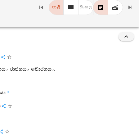
පාළි
සිංහල
භයං
රාජභයං
චොරභයං
.
යො
.
*
ො