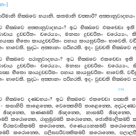
ානං
]
ාරිමානි
භික‍්ඛවෙ
භයානි
.
කතමානි
චත‍්තාරි
?
අත‍්තානුවාදභයං
ච
භික‍්ඛවෙ
අත‍්තානුවාදභයං
?
ඉධ
භික‍්ඛවෙ
එකච‍්චො
ඉති
වාචාය
දුච‍්චරිතං
චරෙය්‍යං
,
මනසා
දුච‍්චරිතං
චරෙය්‍යං
,
ක
භයස‍්ස
භීතො
කායදුච‍්චරිතං
පහාය
කායසුචරිතං
භාවෙති
.
වචී
තං
භාවෙති
.
සුද‍්ධං
අත‍්තානං
පරිහරති
.
ඉදං
වුච‍්චති
භික‍්ඛවෙ
අ
ච
භික‍්ඛවෙ
පරානුවාදභයං
?
ඉධ
භික‍්ඛවෙ
එකච‍්චො
ඉති
වාචාය
දුච‍්චරිතං
චරෙය්‍යං
,
මනසා
දුච‍්චරිතං
චරෙය්‍යං
,
ක
ස‍්ස
භීතො
කායදුච‍්චරිතං
පහාය
කායසුචරිතං
භාවෙති
.
වචීද
තං
භාවෙති
.
සුද‍්ධං
අත‍්තානං
පරිහරති
.
ඉදං
වුච‍්චති
භික‍්ඛවෙ
ප
236
ච
භික‍්ඛවෙ
දණ‍්ඩභයං
?
ඉධ
භික‍්ඛවෙ
එකච‍්චො
පස‍්සති
ච
-
කසාහිපි
තාළෙන‍්තෙ
,
වෙත‍්තෙහිපි
තාළෙන‍්තෙ
,
අද‍්ධදණ‍්
ඡින්‍දන‍්තෙ
,
කණ‍්ණම‍්පි
ඡින්‍දන‍්තෙ
,
නාසම‍්පි
ඡින්‍දන‍්තෙ
ම‍්පි
කරොන‍්තෙ
,
රාහුමුඛම‍්පි
කරොන‍්තෙ
,
ජොතිමාලිකම‍්පි
ක
,
චීරකවාසිකම‍්පි
කරොන‍්තෙ
,
එණෙය්‍යනකම‍්පි
කරොන‍්තෙ
ම‍්පි
කරොන‍්තෙ
,
පලිඝපරිවත‍්තිකම‍්පි
කරොන‍්තෙ
,
පලාලපී