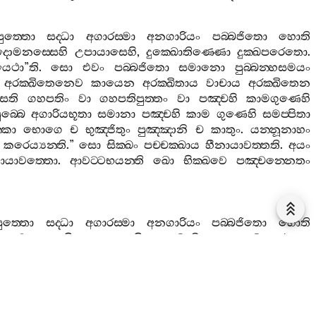
ුත‍්තො
සද‍්ධා
අගාරස‍්මා
අනගාරියං
පබ‍්බජිතො
හොති
දොමනස‍්සෙහි
උපායාසෙහි
,
දුක‍්ඛොතිණ‍්ණො
දුක‍්ඛපරෙතො
.
යෙථා
”
ති
.
සො
එවං
පබ‍්බජිතො
සමානො
පුබ‍්බන‍්හසමයං
අරක‍්ඛිතෙනෙව
කායෙන
අරක‍්ඛිතාය
වාචාය
අරක‍්ඛිතෙන
්සති
ගහපතිං
වා
ගහපතිපුත‍්තං
වා
පඤ‍්චහි
කාමගුණෙහි
ුබ‍්බෙ
අගාරියභූතා
සමානා
පඤ‍්චහි
කාම
ගුණෙහි
සමප‍්පිතා
්කා
භොගෙ
ච
භුඤ‍්ජිතුං
පුඤ‍්ඤානි
ච
කාතුං
.
යන‍්නූනාහං
කරෙය්‍යන‍්ති
.”
සො
සික‍්ඛං
පච‍්චක‍්ඛාය
හීනායාවත‍්තති
.
අයං
ායාවත‍්තො
.
ආවට‍්ටභයන‍්ති
ඛො
භික‍්ඛවෙ
පඤ‍්චන‍්නෙතං
ුත‍්තො
සද‍්ධා
අගාරස‍්මා
අනගාරියං
පබ‍්බජිතො
හොති
දොමනස‍්සෙහි
උපායාසෙහි
,
දුක‍්ඛොතිණ‍්ණොදුක‍්ඛපරෙතො
.
”
ති
.
්තචීවරං
ආදාය
ගාමං
වා
නිගමං
වා
පිණ‍්ඩාය
පවිසති
පට‍්ඨිතාය
සතියා
අසංවුතෙහි
ඉන්‍ද්‍රියෙහි
.
සො
තත්‍ථ
පස‍්සති
නිවත්‍ථං
වා
දුප‍්පාරුතං
වා
රාගොචිත‍්තං
අනුද‍්ධංසෙති
.
සො