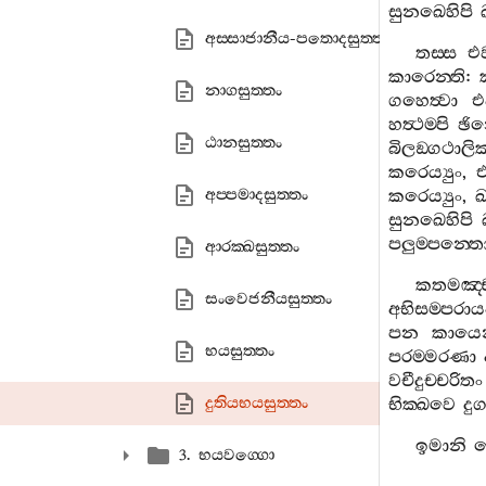
සුනඛෙහිපි
අස‍්සාජානීය-පතොදසුත‍්තං
තස‍්ස
එ
කාරෙන‍්ති
:
නාගසුත‍්තං
ගහෙත්‍වා
එ
හත්‍ථම‍්පි
ඡින්
ඨානසුත‍්තං
බිලඞ‍්ගථාලික
කරෙය්‍යුං
,
එ
අප‍්පමාදසුත‍්තං
කරෙය්‍යුං
,
ඛ
සුනඛෙහිපි
පලුම‍්පන‍්ත
ආරක‍්ඛසුත‍්තං
කතමඤ‍්
සංවෙජනීයසුත‍්තං
අභිසම‍්පරාය
පන
කායෙ
භයසුත‍්තං
පරම‍්මරණා
වචීදුච‍්චරිතං
දුතියභයසුත‍්තං
භික‍්ඛවෙ
දු
ඉමානි
3. භයවග‍්ගො