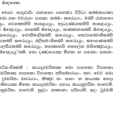
ඡින්‍දන‍්තෙ
.
චොරං
ආගුචාරිං
රාජානො
ගහෙත්‍වා
විවිධා
කම‍්මකාරණා
ඛො
පන
එවරූපං
පාපකං
කම‍්මං
කරෙය්‍යං
,
මම‍්පි
රාජානො
යුං
,
වෙත‍්තෙහිපි
තාළෙය්‍යුං
,
අද‍්ධදණ‍්ඩකෙහිපි
තාළෙය්‍යුං
,
ි
ඡින්‍දෙය්‍යුං
,
නාසම‍්පි
ඡින්‍දෙය්‍යුං
,
කණ‍්ණනාසම‍්පි
ඡින්‍දෙය්‍යුං
,
කරෙය්‍යුං
,
ජොතිමාලිකම‍්පි
කරෙය්‍යුං
,
හත්‍ථපජ‍්ජොතිකම‍්පි
කම‍්පි
කරෙය්‍යුං
,
බලිසමංසිකම‍්පි
කරෙය්‍යුං
,
කහාපණකම‍්පි
ාලපීඨකම‍්පි
කරෙය්‍යුං
,
තත‍්තෙනපි
තෙලෙන
ඔසිඤ‍්චෙය්‍යුං
,
ඡින්‍දෙය්‍යු
”
න‍්ති
.
සො
දණ‍්ඩභයස‍්ස
භීතො
න
පරෙසං
පාභතං
පටිසංචික‍්ඛති
:
කායදුච‍්චරිතස‍්ස
ඛො
පාපකො
විපාකො
්චරිතස‍්ස
පාපකො
විපාකො
අභිසම‍්පරායං
.
අහං
චෙව
ඛො
දුච‍්චරිතං
චරෙය්‍යං
,
කිඤ‍්ච
තං
සාහං
න
කායස‍්ස
භෙදා
්ගතිභයස‍්ස
භීතො
කායදුච‍්චරිතං
පහාය
කායසුචරිතං
භාවෙති
.
සුචරිතං
භාවෙති
.
සුද‍්ධං
අත‍්තානං
පරිහරති
.
ඉදං
වුච‍්චති