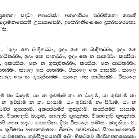
ුත‍්තො
සද‍්ධා
අගාරස‍්මා
අනගාරියං
පබ‍්බජිතො
හොති
දොමනස‍්සෙහි
උපායාසෙහි
,
දුක‍්ඛොතිණ‍්ණො
දුක‍්ඛපරෙතො
,
”
ති
.
: “
ඉදං
තෙ
ඛාදිතබ‍්බං
,
ඉදං
තෙ
න
ඛාදිතබ‍්බං
,
ඉදං
තෙ
සායිතබ‍්බං
,
ඉදං
තෙ
පාතබ‍්බං
,
ඉදං
තෙ
න
පාතබ‍්බං
.
කප‍්පියං
,
අකප‍්පියං
තෙ
න
භුඤ‍්ජිතබ‍්බං
,
කප‍්පියං
තෙ
සායිතබ‍්බං
,
ාතබ‍්බං
,
කාලෙ
තෙ
පාතබ‍්බං
,
විකාලෙ
තෙ
පාතබ‍්බං
,
කාලෙ
කාලෙ
තෙ
න
භුඤ‍්ජිතබ‍්බං
,
කාලෙ
තෙ
සායිතබ‍්බං
,
විකාලෙ
ාම
තං
ඛාදාම
,
යං
න
ඉච‍්ඡාම
තං
න
ඛාදාම
,
යං
ඉච‍්ඡාම
තං
න
ඉච‍්ඡාම
න
තං
සායාම
,
යං
ඉච‍්ඡාම
තං
පිබාම
,
යං
න
යම‍්පි
භුඤ‍්ජාම
,
අකප‍්පියම‍්පි
භුඤ‍්ජාම
,
කප‍්පියම‍්පි
සායාම
,
ාම
,
විකාලෙපි
ඛාදාම
,
කාලෙපි
භුඤ‍්ජාම
,
විකාලෙපි
භුඤ‍්ජාම
,
්පි
නො
සද‍්ධා
ගහපතිකා
දිවා
විකාලෙ
පණීතං
ඛාදනීයං
වා
ො
කුපිතො
අනත‍්තමනො
සික‍්ඛං
පච‍්චක‍්ඛාය
හීනායාවත‍්තති
.
ායාවත‍්තො
.
කුම‍්භීලභයන‍්ති
ඛො
භික‍්ඛවෙ
ඔදරිකත‍්තස‍්සෙතං