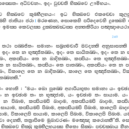
ස‍්සෙතං
අධිවචනං
.
ඉදං
වුච‍්චති
භික‍්ඛවෙ
ඌමිභයං
.
ච
භික‍්ඛවෙ
කුම‍්භීලභයං
:
ඉධ
භික‍්ඛවෙ
එකච‍්චො
කුලප
්හි
ජාතියා
ජරා
මරණෙන
,
සොකෙහි
පරිදෙවෙහි
දුක‍්ඛෙහි
1
ම
ඉමස‍්ස
කෙවලස‍්ස
දුක‍්ඛක‍්ඛන්‍ධස‍්ස
අන‍්තකිරියා
පඤ‍්ඤායෙථා
240
තථා
පබ‍්බජිතං
සමානං
සබ්‍රහ‍්මචාරී
ඔවදන‍්ති
අනුසාසන‍්ති
,
ඉදං
තෙ
න
භුඤ‍්ජිතබ‍්බං
,
ඉදං
තෙ
සායිතබ‍්බං
,
ඉදං
තෙ
න
්බං
,
අකප‍්පියං
තෙ
න
ඛාදිතබ‍්බං
,
කප‍්පියං
තෙ
භුඤ‍්ජිතබ‍්බං
ෙ
න
සායිතබ‍්බං
,
කප‍්පියං
තෙ
පාතබ‍්බං
,
අකප‍්පියං
තෙ
න
ප
්බං
,
විකාලෙ
තෙ
න
ඛාදිතබ‍්බං
,
කාලෙ
තෙ
භුඤ‍්ජිතබ‍්බං
,
වි
තබ‍්බන‍්ති
.”
වං
හොති
: “
මයං
ඛො
පුබ‍්බෙ
අගාරියභූතා
සමානා
යං
ඉච‍්ඡ
ං
න
ඉච‍්ඡාම
තං
න
භුඤ‍්ජාම
,
යං
ඉච‍්ඡාම
තං
සායාම
.
යං
න
පිබාම
,
කප‍්පියම‍්පි
ඛාදාම
,
අකප‍්පියම‍්පි
ඛාදාම
,
කප‍්පි
සායාම
,
කප‍්පියම‍්පි
පිබාම
,
අකප‍්පියම‍්පි
පිබාම
,
කාලෙපි
ඛාද
යාම
,
විකාලෙපි
සායාම
,
කාලෙපි
පිබාම
,
විකාලෙපි
පිබාම
.
යම‍
වා
දෙන‍්ති
,
තත්‍රාපිමෙ
මුඛාවරණං
මඤ‍්ඤෙ
කරොන‍්තී
”
ති
.
ස
භික‍්ඛවෙ
භික‍්ඛු
කුම‍්භීලභයස‍්ස
භීතො
සික‍්ඛං
පච‍්චක‍්ඛාය
හීන