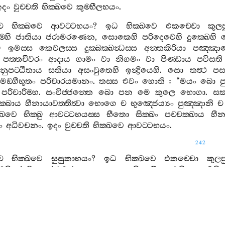
ඉදං
වුච‍්චති
භික‍්ඛවෙ
කුම‍්භීලභයං
.
ච
භික‍්ඛවෙ
ආවට‍්ටභයං
?
ඉධ
භික‍්ඛවෙ
එකච‍්චො
කුලප
්හි
ජාතියා
ජරාමරණෙන
,
සොකෙහි
පරිදෙවෙහි
දුක‍්ඛෙහි
ම
ඉමස‍්ස
කෙවලස‍්ස
දුක‍්ඛක‍්ඛන්‍ධස‍්ස
අන‍්තකිරියා
පඤ‍්ඤා
පත‍්තචීවරං
ආදාය
ගාමං
වා
නිගමං
වා
පිණ‍්ඩාය
පවිසති
නුපට‍්ඨිතාය
සතියා
අසංවුතෙහි
ඉන්‍ද්‍රියෙහි
.
සො
තත්‍ථ
පස‍
මඞ‍්ගීභූතං
පරිචාරයමානං
.
තස‍්ස
එවං
හොති
: “
මයං
ඛො
ප
පරිචාරිම‍්හ
.
සංවිජ‍්ජන‍්තෙ
ඛො
පන
මෙ
කුලෙ
භොගා
.
සක‍
ක‍්ඛාය
හීනායාවත‍්තිත්‍වා
භොගෙ
ච
භුඤ‍්ජෙය්‍යං
පුඤ‍්ඤානි
ච
‍්ඛවෙ
භික‍්ඛු
ආවට‍්ටභයස‍්ස
භීතො
සික‍්ඛං
පච‍්චක‍්ඛාය
හීන
ං
අධිවචනං
.
ඉදං
වුච‍්චති
භික‍්ඛවෙ
ආවට‍්ටභයං
.
242
ච
භික‍්ඛවෙ
සුසුකාභයං
?
ඉධ
භික‍්ඛවෙ
එකච‍්චො
කුලප
්හි
ජාතියා
ජරාමරණෙන
,
සොකෙහි
පරිදෙවෙහි
දුක‍්ඛෙහි
ම
ඉමස‍්ස
කෙවලස‍්ස
දුක‍්ඛක‍්ඛන්‍ධස‍්ස
අන‍්තකිරියා
පඤ‍්ඤායෙථා
වං
පබ‍්බජිතො
සමානො
පුබ‍්බන‍්හසමයං
නිවාසෙත්‍වා
පත‍
නෙව
කායෙන
අරක‍්ඛිතාය
වාචාය
අරක‍්ඛිතෙන
චිත‍්තෙන
අනු
ුන‍්නිවත්‍ථං
වා
දුප‍්පාරුතං
වා
.
තස‍්ස
මාතුගාමං
දිස‍්වා
දුන‍්