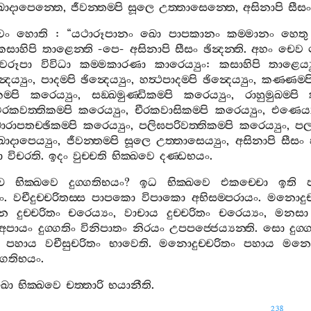
ඛාදාපෙන‍්තෙ
,
ජීවන‍්තම‍්පි
සූලෙ
උත‍්තාසෙන‍්තෙ
,
අසිනාපි
සීසං
වං
හොති
: “
යථාරූපානං
ඛො
පාපකානං
කම‍්මානං
හෙතු
කසාහිපි
තාළෙන‍්ති
-
පෙ
-
අසිනාපි
සීසං
ඡින්‍දන‍්ති
.
අහං
චෙව
වරූපා
විවිධා
කම‍්මකාරණා
කාරෙය්‍යුං
:
කසාහිපි
තාළෙය්‍
‍දෙය්‍යුං
,
පාදම‍්පි
ඡින්‍දෙය්‍යුං
,
හත්‍ථපාදම‍්පි
ඡින්‍දෙය්‍යුං
,
කණ‍්ණම‍්ප
ම‍්පි
කරෙය්‍යුං
,
සඞ‍්ඛමුණ‍්ඩිකම‍්පි
කරෙය්‍යුං
,
රාහුමුඛම‍්පි
රකවත‍්තිකම‍්පි
කරෙය්‍යුං
,
චීරකවාසිකම‍්පි
කරෙය්‍යුං
,
එණෙය්‍ය
ාරාපතච‍්ඡිකම‍්පි
කරෙය්‍යුං
,
පලිඝපරිවත‍්තිකම‍්පි
කරෙය්‍යුං
,
පල
ඛාදාපෙය්‍යුං
,
ජීවන‍්තම‍්පි
සූලෙ
උත‍්තාසෙය්‍යුං
,
අසිනාපි
සීසං
ො
විචරති
.
ඉදං
වුච‍්චති
භික‍්ඛවෙ
දණ‍්ඩභයං
.
ච
භික‍්ඛවෙ
දුග‍්ගතිභයං
?
ඉධ
භික‍්ඛවෙ
එකච‍්චො
ඉති
ං
.
වචීදුච‍්චරිතස‍්ස
පාපකො
විපාකො
අභිසම‍්පරායං
.
මනොදුච‍
න
දුච‍්චරිතං
චරෙය්‍යං
,
වාචාය
දුච‍්චරිතං
චරෙය්‍යං
,
මනසා
අපායං
දුග‍්ගතිං
විනිපාතං
නිරයං
උපපජ‍්ජෙය්‍යන‍්ති
.
සො
දුග‍
පහාය
වචීසුචරිතං
භාවෙති
.
මනොදුච‍්චරිතං
පහාය
මනො
ග‍්ගතිභයං
.
ඛො
භික‍්ඛවෙ
චත‍්තාරි
භයානීති
.
238