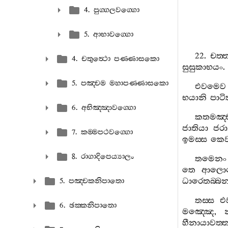
4. පුග‍්ගලවග‍්ගො
5. ආභාවග‍්ගො
22.
චත‍්
4. චතුත්‍ථො පණ‍්ණාසකො
සුසුකාභයං
5. පඤ‍්චම මහාපණ‍්ණාසකො
එවමෙව
භයානි
පාටික
6. අභිඤ‍්ඤාවග‍්ගො
කතමඤ‍්
ජාතියා
ජරා
7. කම‍්මපථවග‍්ගො
ඉමස‍්ස
කෙව
8. රාගාදිපෙය්‍යාලං
තමෙනං
තෙ
ආලොක
ධාරෙතබ‍්බන‍්
5. පඤ‍්චකනිපාතො
තස‍්ස
එ
6. ඡක‍්කනිපාතො
මඤ‍්ඤෙ
,
හීනායාවත‍්ත