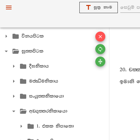
සූත්‍ර නාම
විනයපිටක
සුත‍්තපිටක
දීඝනිකාය
20.
චත‍්
මජ‍්ඣිමනිකාය
ඉමානි
සංයුත‍්තනිකායො
අඞ‍්ගුත‍්තරනිකායො
1. එකක නිපාතො