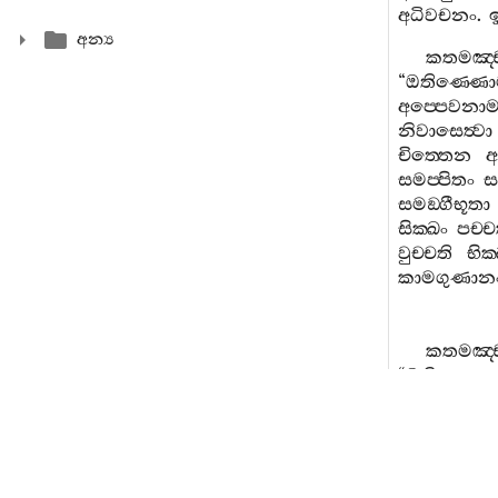
අධිවචනං
.
අන්‍ය
කතමඤ‍්
“
ඔතිණ‍්ණොම‍
අප‍්පෙවනා
නිවාසෙත්‍වා
චිත‍්තෙන
අ
සමප‍්පිතං
ස
සමඞ‍්ගීභූතා
සික‍්ඛං
පච‍්ච
වුච‍්චති
භික
කාමගුණාන
කතමඤ‍්
“
ඔතිණ‍්ණොම‍
අප‍්පෙවනා
සො
එ
අරක‍්ඛිතෙ
මාතුගාමං
ද