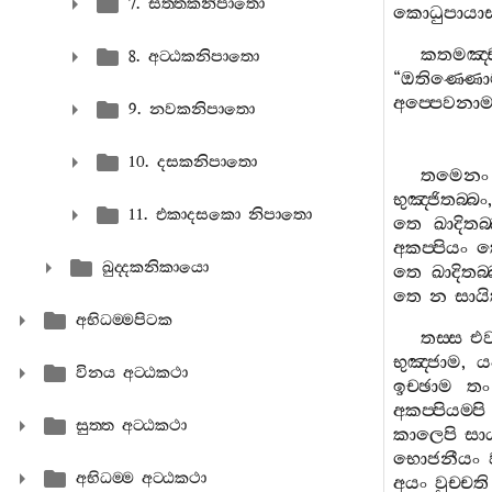
7. සත‍්තකනිපාතො
කොධුපායාස
කතමඤ‍්
8. අට‍්ඨකනිපාතො
“
ඔතිණ‍්ණොම‍
අප‍්පෙවනා
9. නවකනිපාතො
10. දසකනිපාතො
තමෙනං
භුඤ‍්ජිතබ‍්බං
11. එකාදසකො නිපාතො
තෙ
ඛාදිතබ‍
අකප‍්පියං
ත
ඛුද‍්දකනිකායො
තෙ
ඛාදිතබ‍
තෙ
න
සායි
අභිධම‍්මපිටක
තස‍්ස
එ
භුඤ‍්ජාම
,
ය
විනය අට‍්ඨකථා
ඉච‍්ඡාම
තං
අකප‍්පියම‍්පි
සුත‍්ත අට‍්ඨකථා
කාලෙපි
සා
භොජනීයං
අභිධම‍්ම අට‍්ඨකථා
අයං
වුච‍්චති