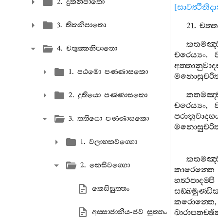
2. දුකනිපාතො
[
සාවත්‍ථිනිද
3. තිකනිපාතො
21.
චත‍්ත
කතමඤ‍්
4. චතුක‍්කනිපාතො
චරෙය්‍යං
.
අත‍්තානුවාද
1. පඨමො පණ‍්ණාසකො
මනොසුචරි
කතමඤ‍්
2. දුතියො පණ‍්ණාසකො
චරෙය්‍යං
,
පරානුවාදභය
3. තතියො පණ‍්ණාසකො
මනොසුචරි
1. වලාහකවග‍්ගො
කතමඤ‍්
2. කෙසිවග‍්ගො
කාරෙන‍්තෙ
හත්‍ථපාදම‍්පි
කෙසිසුත‍්තං
සඞ‍්ඛමුණ‍්ඩික
කරොන‍්තෙ
අස‍්සාජානීය-ජව සුත‍්තං
ඛාරාපතච‍්ඡික