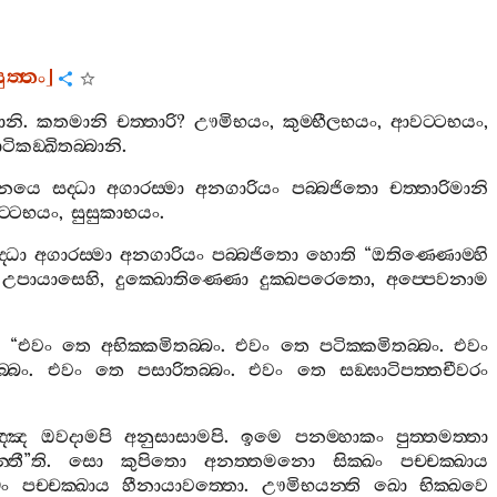
‍්තං
]
බානි
.
කතමානි
චත‍්තාරි
?
ඌමිභයං
,
කුම‍්භීලභයං
,
ආවට‍්ටභයං
,
ටිකඞ‍්ඛිතබ‍්බානි
.
විනයෙ
සද‍්ධා
අගාරස‍්මා
අනගාරියං
පබ‍්බජිතො
චත‍්තාරිමානි
‍්ටභයං
,
සුසුකාභයං
.
‍්ධා
අගාරස‍්මා
අනගාරියං
පබ‍්බජිතො
හොති
“
ඔතිණ‍්ණොම‍්හි
උපායාසෙහි
,
දුක‍්ඛොතිණ‍්ණො
දුක‍්ඛපරෙතො
,
අප‍්පෙවනාම
 “
එවං
තෙ
අභික‍්කමිතබ‍්බං
.
එවං
තෙ
පටික‍්කමිතබ‍්බං
.
එවං
‍්බං
.
එවං
තෙ
පසාරිතබ‍්බං
.
එවං
තෙ
සඞ‍්ඝාටිපත‍්තචීවරං
්ඤෙ
ඔවදාමපි
අනුසාසාමපි
.
ඉමෙ
පනම‍්හාකං
පුත‍්තමත‍්තා
්තී
”
ති
.
සො
කුපිතො
අනත‍්තමනො
සික‍්ඛං
පච‍්චක‍්ඛාය
ඛං
පච‍්චක‍්ඛාය
හීනායාවත‍්තො
.
ඌමිභයන‍්ති
ඛො
භික‍්ඛවෙ