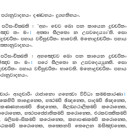
පරානුවාදභයං
දණ‍්ඩභයං
දුග‍්ගතිභයං
.
පටිසංචික‍්ඛති
: ‘
අහං
චෙව
ඛො
පන
කායෙන
දුච‍්චරිතං
ිඤ‍්ච
තං
මං
අත‍්තා
සීලතො
න
උපවදෙය්‍යා
’
ති
.
සො
1
දුච‍්චරිතං
පහාය
වචීසුචරිතං
භාවෙති
.
මනොදුච‍්චරිතං
පහාය
ත‍්තානුවාදභයං
.
පටිසංචික‍්ඛති
:
අහඤ‍්චෙව
ඛො
පන
කායෙන
දුච‍්චරිතං
ිඤ‍්ච
තං
මං
පරෙ
සීලතො
න
උපවදෙය්‍යුන‍්ති
.
සො
1
ුච‍්චරිතං
පහාය
වචීසුචරිතං
භාවෙති
.
මනොදුච‍්චරිතං
පහාය
රානුවාදභයං
.
ොරං
ආගුචාරිං
රාජානො
ගහෙත්‍වා
විවිධා
කම‍්මකාරණා
1
ඩකෙහිපි
තාළෙන‍්තෙ
,
හත්‍ථම‍්පි
ඡින්‍දන‍්තෙ
,
පාදම‍්පි
ඡින්‍දන‍්තෙ
,
,
කණ‍්ණනාසම‍්පි
ඡින්‍දන‍්තෙ
,
බිලඞ‍්ගථාලිකම‍්පි
කරොන‍්තෙ
,
රොන‍්තෙ
,
හත්‍ථපජ‍්ජොතිකම‍්පි
කරොන‍්තෙ
,
එරකවත‍්තිකම‍්පි
,
බලිසමංසිකම‍්පි
කරොන‍්තෙ
,
කහාපණකම‍්පි
කරොන‍්තෙ
,
ඨකම‍්පි
කරොන‍්තෙ
,
තත‍්තෙනපි
තෙලෙන
ඔසිඤ‍්චන‍්තෙ
,