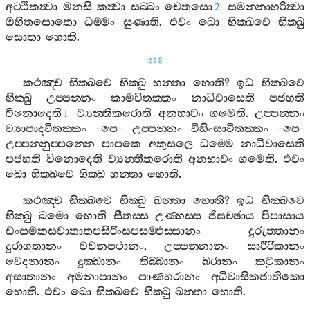
අට‍්ඨිකත්‍වා
මනසි
කත්‍වා
සබ‍්බං
චෙතසො
සමන‍්නාහරිත්‍වා
2
ඔහිතසොතො
ධම‍්මං
සුණාති
.
එවං
ඛො
භික‍්ඛවෙ
භික‍්ඛු
සොතා
හොති
.
228
කථඤ‍්ච
භික‍්ඛවෙ
භික‍්ඛු
හන‍්තා
හොති
?
ඉධ
භික‍්ඛවෙ
භික‍්ඛු
උප‍්පන‍්නං
කාමවිතක‍්කං
නාධිවාසෙති
පජහති
විනොදෙති
ව්‍යන‍්තීකරොති
අනභාවං
ගමෙති
.
උප‍්පන‍්නං
1
ව්‍යාපාදවිතක‍්කං
-
පෙ
-
උප‍්පන‍්නං
විහිංසාවිතක‍්කං
-
පෙ
-
උප‍්පන‍්නුප‍්පන‍්නෙ
පාපකෙ
අකුසලෙ
ධම‍්මෙ
නාධිවාසෙති
පජහති
විනොදෙති
ව්‍යන‍්තීකරොති
අනභාවං
ගමෙති
.
එවං
ඛො
භික‍්ඛවෙ
භික‍්ඛු
හන‍්තා
හොති
.
කථඤ‍්ච
භික‍්ඛවෙ
භික‍්ඛු
ඛන‍්තා
හොති
?
ඉධ
භික‍්ඛවෙ
භික‍්ඛු
ඛමො
හොති
සීතස‍්ස
උණ‍්හස‍්ස
ජිඝච‍්ඡාය
පිපාසාය
ඩංසමකසවාතාතපසිරිංසපසම‍්ඵස‍්සානං
දුරුත‍්තානං
දුරාගතානං
වචනපථානං
,
උප‍්පන‍්නානං
සාරීරිකානං
වෙදනානං
දුක‍්ඛානං
තිබ‍්බානං
ඛරානං
කටුකානං
අසාතානං
අමනාපානං
පාණහරානං
අධිවාසිකජාතිකො
හොති
.
එවං
ඛො
භික‍්ඛවෙ
භික‍්ඛු
ඛන‍්තා
හොති
.