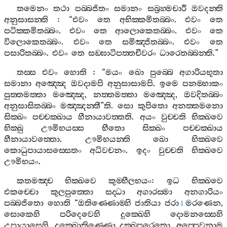
තමෙනං
තථා
පබ‍්බජිතං
සමානං
සබ්‍රහ‍්මචාරී
ඔවදන‍්ති
අනුසාසන‍්ති
: “
එවං
තෙ
අභික‍්කමිතබ‍්බං
.
එවං
තෙ
පටික‍්කමිතබ‍්බං
.
එවං
තෙ
ආලොකෙතබ‍්බං
.
එවං
තෙ
විලොකෙතබ‍්බං
.
එවං
තෙ
සමිඤ‍්ජිතබ‍්බං
.
එවං
තෙ
පසාරිතබ‍්බං
.
එවං
තෙ
සඞ‍්ඝාටිපත‍්තචීවරං
ධාරෙතබ‍්බන‍්ති
.”
තස‍්ස
එවං
හොති
: “
මයං
ඛො
පුබ‍්බෙ
අගාරියභූතා
සමානා
අඤ‍්ඤෙ
ඔවදාමපි
අනුසාසාමපි
.
ඉමෙ
පනම‍්හාකං
පුත‍්තමත‍්තා
මඤ‍්ඤෙ
,
නත‍්තමත‍්තා
මඤ‍්ඤෙ
,
ඔවදිතබ‍්බං
අනුසාසිතබ‍්බං
මඤ‍්ඤන‍්තී
”
ති
.
සො
කුපිතො
අනත‍්තමනො
සික‍්ඛං
පච‍්චක‍්ඛාය
හීනායාවත‍්තති
.
අයං
වුච‍්චති
භික‍්ඛවෙ
භික‍්ඛු
ඌමිභයස‍්ස
භීතො
සික‍්ඛං
පච‍්චක‍්ඛාය
හීනායාවත‍්තො
.
ඌමිභයන‍්ති
ඛො
භික‍්ඛවෙ
කොධුපායාසස‍්සෙතං
අධිවචනං
.
ඉදං
වුච‍්චති
භික‍්ඛවෙ
ඌමිභයං
.
කතමඤ‍්ච
භික‍්ඛවෙ
කුම‍්භීලභයං
:
ඉධ
භික‍්ඛවෙ
එකච‍්චො
කුලපුත‍්තො
සද‍්ධා
අගාරස‍්මා
අනගාරියං
පබ‍්බජිතො
හොති
“
ඔතිණ‍්ණොම‍්හි
ජාතියා
ජරා
මරණෙන
,
1
සොකෙහි
පරිදෙවෙහි
දුක‍්ඛෙහි
දොමනස‍්සෙහි
උපායාසෙහි
,
දුක‍්ඛොතිණ‍්ණො
දුක‍්ඛපරෙතො
,
අප‍්පෙවනාම