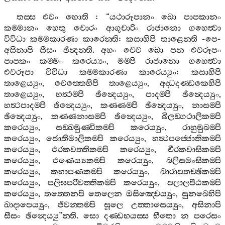
තස‍්ස
එවං
හොති
: “
යථාරූපානං
ඛො
පාපකානං
කම‍්මානං
හෙතු
චොරං
ආගුචාරිං
රාජානො
ගහෙත්‍වා
විවිධා
කම‍්මකාරණා
කාරෙන‍්ති
:
කසාහිපි
තාළෙන‍්ති
-
පෙ
-
අසිනාපි
සීසං
ඡින්‍දන‍්ති
.
අහං
චෙව
ඛො
පන
එවරූපං
පාපකං
කම‍්මං
කරෙය්‍යං
,
මම‍්පි
රාජානො
ගහෙත්‍වා
එවරූපා
විවිධා
කම‍්මකාරණා
කාරෙය්‍යුං
:
කසාහිපි
තාළෙය්‍යුං
,
වෙත‍්තෙහිපි
තාළෙය්‍යුං
,
අද‍්ධදණ‍්ඩකෙහිපි
තාළෙය්‍යුං
,
හත්‍ථම‍්පි
ඡින්‍දෙය්‍යුං
,
පාදම‍්පි
ඡින්‍දෙය්‍යුං
,
හත්‍ථපාදම‍්පි
ඡින්‍දෙය්‍යුං
,
කණ‍්ණම‍්පි
ඡින්‍දෙය්‍යුං
,
නාසම‍්පි
ඡින්‍දෙය්‍යුං
,
කණ‍්ණනාසම‍්පි
ඡින්‍දෙය්‍යුං
,
බිලඞ‍්ගථාලිකම‍්පි
කරෙය්‍යුං
,
සඞ‍්ඛමුණ‍්ඩිකම‍්පි
කරෙය්‍යුං
,
රාහුමුඛම‍්පි
කරෙය්‍යුං
,
ජොතිමාලිකම‍්පි
කරෙය්‍යුං
,
හත්‍ථපජ‍්ජොතිකම‍්පි
කරෙය්‍යුං
,
එරකවත‍්තිකම‍්පි
කරෙය්‍යුං
,
චීරකවාසිකම‍්පි
කරෙය්‍යුං
,
එණෙය්‍යකම‍්පි
කරෙය්‍යුං
,
බලිසමංසිකම‍්පි
කරෙය්‍යුං
,
කහාපණකම‍්පි
කරෙය්‍යුං
,
ඛාරාපතච‍්ඡිකම‍්පි
කරෙය්‍යුං
,
පලිඝපරිවත‍්තිකම‍්පි
කරෙය්‍යුං
,
පලාලපීඨකම‍්පි
කරෙය්‍යුං
,
තත‍්තෙනපි
තෙලෙන
ඔසිඤ‍්චෙය්‍යුං
,
සුනඛෙහිපි
ඛාදාපෙය්‍යුං
,
ජීවන‍්තම‍්පි
සූලෙ
උත‍්තාසෙය්‍යුං
,
අසිනාපි
සීසං
ඡින්‍දෙය්‍යු
”
න‍්ති
.
සො
දණ‍්ඩභයස‍්ස
භීතො
න
පරෙසං