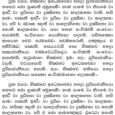
පුන
චපරං
භික‍්ඛවෙ
ඉධෙකච‍්චො
භද්‍රො
පුරිසාජානීයො
නහෙව
ඛො
සුණාති
අමුකස‍්මිං
නාම
ගාමෙ
වා
නිගමෙ
වා
ඉත්‍ථී
වා
පුරිසො
වා
දුක‍්ඛිතො
වා
කාලකතො
වාති
,
නපි
සාමං
පස‍්සති
ඉත්‍ථිං
වා
පුරිසං
වා
දුක‍්ඛිතං
වා
කාලකතං
වා
.
අපි
ච
ඛ‍්වස‍්ස
ඤාති
වා
සාලොහිතො
වා
දුක‍්ඛිතො
වා
හොති
කාලකතො
වා
.
සො
තෙන
සංවිජ‍්ජති
සංවෙගං
ආපජ‍්ජති
.
සංවිග‍්ගො
යොනිසො
පදහති
.
පහිතත‍්තො
කායෙන
චෙව
පරමසච‍්චං
සච‍්ඡිකරොති
,
පඤ‍්ඤාය
ච
අතිවිජ‍්ඣ
පස‍්සති
.
සෙය්‍යථාපි
සො
භික‍්ඛවෙ
භද්‍රො
අස‍්සාජානීයො
චම‍්මවෙධවිද‍්ධො
සංවිජ‍්ජති
සංවෙගං
ආපජ‍්ජති
,
තථූපමාහං
භික‍්ඛවෙ
ඉමං
භද්‍රං
පුරිසාජානීයං
වදාමි
.
එවරූපොපි
භික‍්ඛවෙ
ඉධෙකච‍්චො
භද්‍රො
පුරිසාජානීයො
හොති
.
අයං
භික‍්ඛවෙ
තතියො
භද්‍රො
පුරිසාජානීයො
සන‍්තො
සංවිජ‍්ජමානො
ලොකස‍්මිං
.
පුන
චපරං
භික‍්ඛවෙ
ඉධෙකච‍්චො
භද්‍රො
පුරිසාජානීයො
නහෙව
ඛො
සුණාති
අමුකස‍්මිං
නාම
ගාමෙ
වා
නිගමෙ
වා
ඉත්‍ථී
වා
පුරිසො
වා
දුක‍්ඛිතො
වා
කාලකතො
වාති
.
නපි
සාමං
පස‍්සති
ඉත්‍ථිං
වා
පුරිසං
වා
දුක‍්ඛිතං
වා
කාලකතං
වා
.
නපිස‍්ස
ඤාති
වා
සාලොහිතො
වා
දුක‍්ඛිතො
වා
හොති
කාලකතො
වා
.
අපි
ච
ඛො
සාමඤ‍්ඤෙව
ඵුට‍්ඨො
හොති