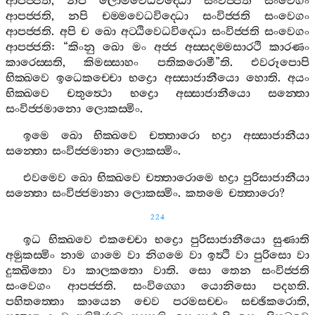
ආපජ‍්ජති
,
නපි
ලොමවෙධවිද‍්ධො
සංවිජ‍්ජති
සංවෙගං
ආපජ‍්ජති
,
නපි
චම‍්මවෙධවිද‍්ධො
සංවිජ‍්ජති
සංවෙගං
ආපජ‍්ජති
.
අපි
ච
ඛො
අට‍්ඨිවෙධවිද‍්ධො
සංවිජ‍්ජති
සංවෙගං
ආපජ‍්ජති
: “
කිංනු
ඛො
මං
අජ‍්ජ
අස‍්සදම‍්මසාරථි
කාරණං
කාරෙස‍්සති
,
කිමස‍්සාහං
පතිකරොමී
”
ති
.
එවරූපොපි
භික‍්ඛවෙ
ඉධෙකච‍්චො
භද්‍රො
අස‍්සාජානීයො
හොති
.
අයං
භික‍්ඛවෙ
චතුත්‍ථො
භද්‍රො
අස‍්සාජානීයො
සන‍්තො
සංවිජ‍්ජමානො
ලොකස‍්මිං
.
ඉමෙ
ඛො
භික‍්ඛවෙ
චත‍්තාරො
භද්‍රා
අස‍්සාජානීයා
සන‍්තො
සංවිජ‍්ජමානා
ලොකස‍්මිං
.
එවමෙව
ඛො
භික‍්ඛවෙ
චත‍්තාරොමෙ
භද්‍රා
පුරිසාජානීයා
සන‍්තො
සංවිජ‍්ජමානා
ලොකස‍්මිං
.
කතමෙ
චත‍්තාරො
?
224
ඉධ
භික‍්ඛවෙ
එකච‍්චො
භද්‍රො
පුරිසාජානීයො
සුණාති
අමුකස‍්මිං
නාම
ගාමෙ
වා
නිගමෙ
වා
ඉත්‍ථි
වා
පුරිසො
වා
දුක‍්ඛිතො
වා
කාලකතො
වාති
.
සො
තෙන
සංවිජ‍්ජති
සංවෙගං
ආපජ‍්ජති
.
සංවිග‍්ගො
යොනිසො
පදහති
.
පහිතත‍්තො
කායෙන
චෙව
පරමසච‍්චං
සච‍්ඡිකරොති
,