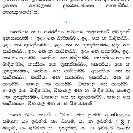
ඉමස‍්ස
කෙවලස‍්ස
දුක‍්ඛක‍්ඛන්‍ධස‍්ස
අන‍්තකිරියා
පඤ‍්ඤායෙථා
”
ති
.
240
තමෙනං
තථා
පබ‍්බජිතං
සමානං
සබ්‍රහ‍්මචාරී
ඔවදන‍්ති
අනුසාසන‍්ති
: “
ඉදං
තෙ
ඛාදිතබ‍්බං
,
ඉදං
තෙ
න
ඛාදිතබ‍්බං
,
ඉදං
තෙ
භුඤ‍්ජිතබ‍්බං
,
ඉදං
තෙ
න
භුඤ‍්ජිතබ‍්බං
,
ඉදං
තෙ
සායිතබ‍්බං
,
ඉදං
තෙ
න
සායිතබ‍්බං
,
ඉදං
තෙ
පාතබ‍්බං
,
ඉදං
තෙ
න
පාතබ‍්බං
.
කප‍්පියං
තෙ
ඛාදිතබ‍්බං
,
අකප‍්පියං
තෙ
න
ඛාදිතබ‍්බං
,
කප‍්පියං
තෙ
භුඤ‍්ජිතබ‍්බං
,
අකප‍්පියං
තෙ
න
භුඤ‍්ජිතබ‍්බං
,
කප‍්පියං
තෙ
සායිතබ‍්බං
,
අකප‍්පියං
තෙ
න
සායිතබ‍්බං
,
කප‍්පියං
තෙ
පාතබ‍්බං
,
අකප‍්පියං
තෙ
න
පාතබ‍්බං
,
කාලෙ
තෙ
පාතබ‍්බං
,
විකාලෙ
තෙ
පාතබ‍්බං
,
කාලෙ
තෙ
ඛාදිතබ‍්බං
,
විකාලෙ
තෙ
න
ඛාදිතබ‍්බං
,
කාලෙ
තෙ
භුඤ‍්ජිතබ‍්බං
,
විකාලෙ
තෙ
න
භුඤ‍්ජිතබ‍්බං
,
කාලෙ
තෙ
සායිතබ‍්බං
,
විකාලෙ
තෙ
න
සායිතබ‍්බන‍්ති
.”
තස‍්ස
එවං
හොති
: “
මයං
ඛො
පුබ‍්බෙ
අගාරියභූතා
සමානා
යං
ඉච‍්ඡාම
තං
ඛාදාම
,
යං
න
ඉච‍්ඡාම
තං
න
ඛාදාම
,
යං
ඉච‍්ඡාම
තං
භුඤ‍්ජාම
,
යං
න
ඉච‍්ඡාම
තං
න