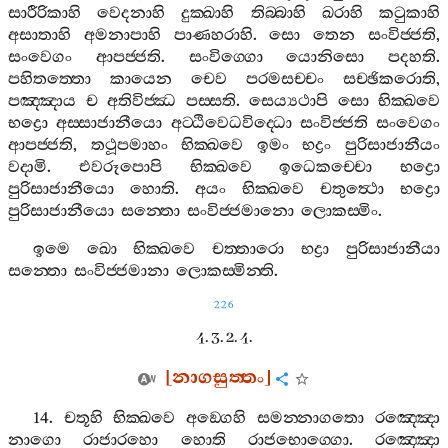
සාරීරිකාහි
වෙදනාහි
දුක‍්ඛාහි
තිබ‍්බාහි
ඛරාහි
කටුකාහි
අසාතාහි
අමනාපාහි
පාණහරාහි
.
සො
තෙන
සංවිජ‍්ජති
,
සංවෙගං
ආපජ‍්ජති
.
සංවිග‍්ගො
යොනිසො
පදහති
.
පහිතත‍්තො
කායෙන
චෙව
පරමසච‍්චං
සච‍්ඡිකරොති
,
පඤ‍්ඤාය
ච
අතිවිජ‍්ඣ
පස‍්සති
.
සෙය්‍යථාපි
සො
භික‍්ඛවෙ
භද්‍රො
අස‍්සාජානීයො
අට‍්ඨිවෙධවිද‍්ධො
සංවිජ‍්ජති
සංවෙගං
ආපජ‍්ජති
,
තථූපමාහං
භික‍්ඛවෙ
ඉමං
භද්‍රං
පුරිසාජානීයං
වදාමි
.
එවරූපොපි
භික‍්ඛවෙ
ඉධෙකච‍්චො
භද්‍රො
පුරිසාජානීයො
හොති
.
අයං
භික‍්ඛවෙ
චතුත්‍ථො
භද්‍රො
පුරිසාජානීයො
සන‍්තො
සංවිජ‍්ජමානො
ලොකස‍්මිං
.
ඉමෙ
ඛො
භික‍්ඛවෙ
චත‍්තාරො
භද්‍රා
පුරිසාජානීයා
සන‍්තො
සංවිජ‍්ජමානා
ලොකස‍්මින‍්ති
.
226
4. 3. 2. 4.
[
නාගසුත‍්තං
]
14.
චතූහි
භික‍්ඛවෙ
අඞ‍්ගෙහි
සමන‍්නාගතො
රඤ‍්ඤො
නාගො
රාජාරහො
හොති
රාජභොග‍්ගො
.
රඤ‍්ඤො