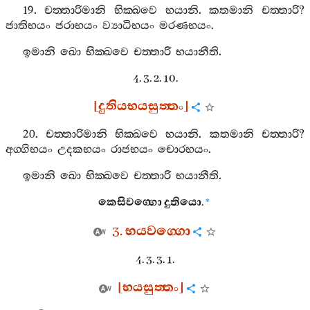
19.
චත‍්තාරිමානි
භික‍්ඛවෙ
භයානි
.
කතමානි
චත‍්තාරි
?
ජාතිභයං
ජරාභයං
ව්‍යාධිභයං
මරණභයං
.
ඉමානි
ඛො
භික‍්ඛවෙ
චත‍්තාරි
භයානීති
.
4. 3. 2. 10.
[
දුතියභයසුත‍්තං
]
20.
චත‍්තාරිමානි
භික‍්ඛවෙ
භයානි
.
කතමානි
චත‍්තාරි
?
අග‍්ගිභයං
උදකභයං
රාජභයං
චොරභයං
.
ඉමානි
ඛො
භික‍්ඛවෙ
චත‍්තාරි
භයානීති
.
කෙසිවග‍්ගො
දුතියො
.
*
3.
භයවග‍්ගො
4. 3. 3. 1.
[
භයසුත‍්තං
]