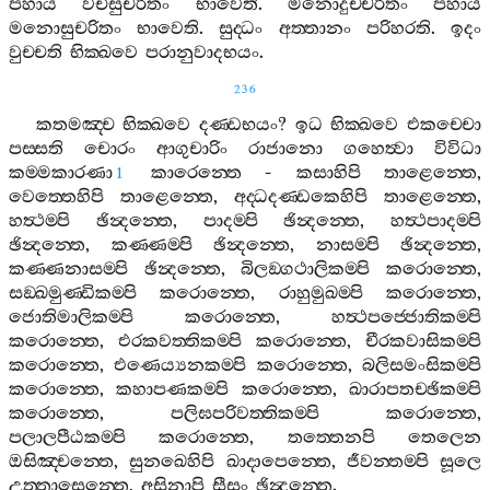
පහාය
වචීසුචරිතං
භාවෙති
.
මනොදුච‍්චරිතං
පහාය
මනොසුචරිතං
භාවෙති
.
සුද‍්ධං
අත‍්තානං
පරිහරති
.
ඉදං
වුච‍්චති
භික‍්ඛවෙ
පරානුවාදභයං
.
236
කතමඤ‍්ච
භික‍්ඛවෙ
දණ‍්ඩභයං
?
ඉධ
භික‍්ඛවෙ
එකච‍්චො
පස‍්සති
චොරං
ආගුචාරිං
රාජානො
ගහෙත්‍වා
විවිධා
කම‍්මකාරණා
කාරෙන‍්තෙ
-
කසාහිපි
තාළෙන‍්තෙ
,
1
වෙත‍්තෙහිපි
තාළෙන‍්තෙ
,
අද‍්ධදණ‍්ඩකෙහිපි
තාළෙන‍්තෙ
,
හත්‍ථම‍්පි
ඡින්‍දන‍්තෙ
,
පාදම‍්පි
ඡින්‍දන‍්තෙ
,
හත්‍ථපාදම‍්පි
ඡින්‍දන‍්තෙ
,
කණ‍්ණම‍්පි
ඡින්‍දන‍්තෙ
,
නාසම‍්පි
ඡින්‍දන‍්තෙ
,
කණ‍්ණනාසම‍්පි
ඡින්‍දන‍්තෙ
,
බිලඞ‍්ගථාලිකම‍්පි
කරොන‍්තෙ
,
සඞ‍්ඛමුණ‍්ඩිකම‍්පි
කරොන‍්තෙ
,
රාහුමුඛම‍්පි
කරොන‍්තෙ
,
ජොතිමාලිකම‍්පි
කරොන‍්තෙ
,
හත්‍ථපජ‍්ජොතිකම‍්පි
කරොන‍්තෙ
,
එරකවත‍්තිකම‍්පි
කරොන‍්තෙ
,
චීරකවාසිකම‍්පි
කරොන‍්තෙ
,
එණෙය්‍යනකම‍්පි
කරොන‍්තෙ
,
බලිසමංසිකම‍්පි
කරොන‍්තෙ
,
කහාපණකම‍්පි
කරොන‍්තෙ
,
ඛාරාපතච‍්ඡිකම‍්පි
කරොන‍්තෙ
,
පලිඝපරිවත‍්තිකම‍්පි
කරොන‍්තෙ
,
පලාලපීඨකම‍්පි
කරොන‍්තෙ
,
තත‍්තෙනපි
තෙලෙන
ඔසිඤ‍්චන‍්තෙ
,
සුනඛෙහිපි
ඛාදාපෙන‍්තෙ
,
ජීවන‍්තම‍්පි
සූලෙ
උත‍්තාසෙන‍්තෙ
,
අසිනාපි
සීසං
ඡින්‍දන‍්තෙ
.