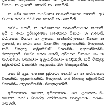
විනයං
න
උපෙති
,
හනාමි
නං
කෙසීති
.
න
ඛො
භන‍්තෙ
භගවතො
පාණාතිපාතො
කප‍්පති
.
අථ
ච
පන
භගවා
එවමාහ
:
හනාමි
නං
කෙසීති
.
සච‍්චං
කෙසි
,
න
තථාගතස‍්ස
පාණාතිපාතො
කප‍්පති
.
අපි
ච
සො
පුරිසදම‍්මො
සණ‍්හෙන
විනයං
න
උපෙති
,
ඵරුසෙන
විනයං
න
උපෙති
,
සණ‍්හඵරුසෙන
විනයං
න
උපෙති
,
න
තථාගතො
වත‍්තබ‍්බං
අනුසාසිතබ‍්බං
මඤ‍්ඤති
.
නපි
විඤ‍්ඤූ
සබ්‍රහ‍්මචාරී
වත‍්තබ‍්බං
අනුසාසිතබ‍්බං
මඤ‍්ඤන‍්ති
.
වධො
හෙස
කෙසි
,
අරියස‍්ස
විනයෙ
යං
න
තථාගතො
වත‍්තබ‍්බං
අනුසාසිතබ‍්බං
මඤ‍්ඤති
.
නපි
විඤ‍්ඤූ
සබ්‍රහ‍්මචාරී
වත‍්තබ‍්බං
අනුසාසිතබ‍්බං
මඤ‍්ඤන‍්තීති
.
සො
හි
නූන
භන‍්තෙ
සුවධො
හොති
යං
න
තථාගතො
වත‍්තබ‍්බං
අනුසාසිතබ‍්බං
මඤ‍්ඤති
.
නපි
විඤ‍්ඤූ
සබ්‍රහ‍්මචාරී
වත‍්තබ‍්බං
අනුසාසිතබ‍්බං
මඤ‍්ඤන‍්තීති
.
අභික‍්කන‍්තං
භන‍්තෙ
,
අභික‍්කන‍්තං
-
පෙ
-
උපාසකං
මං
භන‍්තෙ
භගවා
ධාරෙතු
අජ‍්ජතග‍්ගෙ
පාණුපෙතං
සරණං
ගතන‍්ති
.