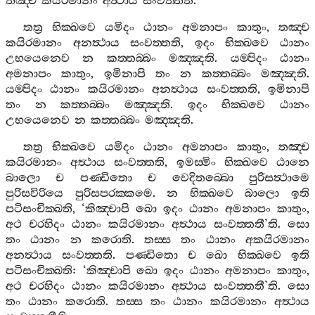
තඤ‍්ච
කයිරමානං
අත්‍ථාය
සංවත‍්තති
.
තත්‍ර
භික‍්ඛවෙ
යමිදං
ඨානං
අමනාපං
කාතුං
,
තඤ‍්ච
කයිරමානං
අනත්‍ථාය
සංවත‍්තති
,
ඉදං
භික‍්ඛවෙ
ඨානං
උභයෙනෙව
න
කත‍්තබ‍්බං
මඤ‍්ඤති
.
යම‍්පිදං
ඨානං
අමනාපං
කාතුං
,
ඉමිනාපි
තං
න
කත‍්තබ‍්බං
මඤ‍්ඤති
.
යම‍්පිදං
ඨානං
කයිරමානං
අනත්‍ථාය
සංවත‍්තති
,
ඉමිනාපි
තං
න
කත‍්තබ‍්බං
මඤ‍්ඤති
.
ඉදං
භික‍්ඛවෙ
ඨානං
උභයෙනෙව
න
කත‍්තබ‍්බං
මඤ‍්ඤති
.
තත්‍ර
භික‍්ඛවෙ
යමිදං
ඨානං
අමනාපං
කාතුං
,
තඤ‍්ච
කයිරමානං
අත්‍ථාය
සංවත‍්තති
,
ඉමස‍්මිං
භික‍්ඛවෙ
ඨානෙ
බාලො
ච
පණ‍්ඩිතො
ච
වෙදිතබ‍්බො
පුරිසත්‍ථාමෙ
පුරිසවිරියෙ
පුරිසපරක‍්කමෙ
.
න
භික‍්ඛවෙ
බාලො
ඉති
පටිසංචික‍්ඛති
, ‘
කිඤ‍්චාපි
ඛො
ඉදං
ඨානං
අමනාපං
කාතුං
,
අථ
චරහිදං
ඨානං
කයිරමානං
අත්‍ථාය
සංවත‍්තතී
’
ති
.
සො
තං
ඨානං
න
කරොති
.
තස‍්ස
තං
ඨානං
අකයිරමානං
අනත්‍ථාය
සංවත‍්තති
.
පණ‍්ඩිතො
ච
ඛො
භික‍්ඛවෙ
ඉති
පටිසංචික‍්ඛති
: ‘
කිඤ‍්චාපි
ඛො
ඉදං
ඨානං
අමනාපං
කාතුං
,
අථ
චරහිදං
ඨානං
කයිරමානං
අත්‍ථාය
සංවත‍්තතී
’
ති
.
සො
තං
ඨානං
කරොති
.
තස‍්ස
තං
ඨානං
කයිරමානං
අත්‍ථාය