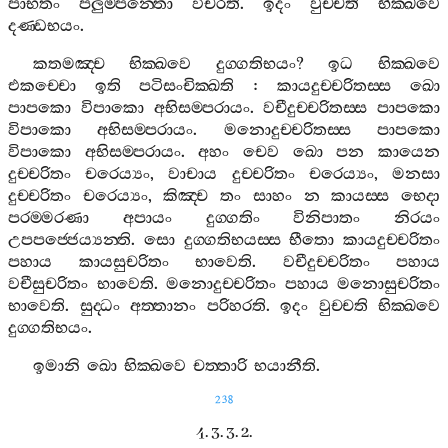
පාභතං
පලුම‍්පන‍්තො
විචරති
.
ඉදං
වුච‍්චති
භික‍්ඛවෙ
දණ‍්ඩභයං
.
කතමඤ‍්ච
භික‍්ඛවෙ
දුග‍්ගතිභයං
?
ඉධ
භික‍්ඛවෙ
එකච‍්චො
ඉති
පටිසංචික‍්ඛති
:
කායදුච‍්චරිතස‍්ස
ඛො
පාපකො
විපාකො
අභිසම‍්පරායං
.
වචීදුච‍්චරිතස‍්ස
පාපකො
විපාකො
අභිසම‍්පරායං
.
මනොදුච‍්චරිතස‍්ස
පාපකො
විපාකො
අභිසම‍්පරායං
.
අහං
චෙව
ඛො
පන
කායෙන
දුච‍්චරිතං
චරෙය්‍යං
,
වාචාය
දුච‍්චරිතං
චරෙය්‍යං
,
මනසා
දුච‍්චරිතං
චරෙය්‍යං
,
කිඤ‍්ච
තං
සාහං
න
කායස‍්ස
භෙදා
පරම‍්මරණා
අපායං
දුග‍්ගතිං
විනිපාතං
නිරයං
උපපජ‍්ජෙය්‍යන‍්ති
.
සො
දුග‍්ගතිභයස‍්ස
භීතො
කායදුච‍්චරිතං
පහාය
කායසුචරිතං
භාවෙති
.
වචීදුච‍්චරිතං
පහාය
වචීසුචරිතං
භාවෙති
.
මනොදුච‍්චරිතං
පහාය
මනොසුචරිතං
භාවෙති
.
සුද‍්ධං
අත‍්තානං
පරිහරති
.
ඉදං
වුච‍්චති
භික‍්ඛවෙ
දුග‍්ගතිභයං
.
ඉමානි
ඛො
භික‍්ඛවෙ
චත‍්තාරි
භයානීති
.
238
4. 3. 3. 2.