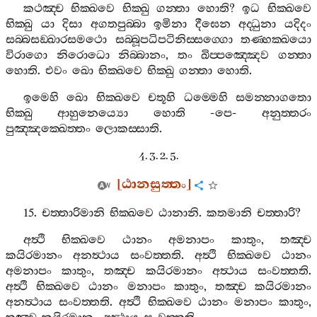
කථඤ‍්ච
භික‍්ඛවෙ
භික‍්ඛු
ගන‍්තා
හොති
?
ඉධ
භික‍්ඛවෙ
භික‍්ඛු
යා
දිසා
අගතපුබ‍්බා
ඉමිනා
දීඝෙන
අද‍්ධුනා
යදිදං
සබ‍්බසඞ‍්ඛාරසමථො
සබ‍්බූපධිපටිනිස‍්සග‍්ගො
තණ‍්හක‍්ඛයො
විරාගො
නිරොධො
නිබ‍්බානං
,
තං
ඛිප‍්පඤ‍්ඤෙව
ගන‍්තා
හොති
.
එවං
ඛො
භික‍්ඛවෙ
භික‍්ඛු
ගන‍්තා
හොති
.
ඉමෙහි
ඛො
භික‍්ඛවෙ
චතූහි
ධම‍්මෙහි
සමන‍්නාගතො
භික‍්ඛු
ආහුනෙය්‍යො
හොති
-
පෙ
-
අනුත‍්තරං
පුඤ‍්ඤක‍්ඛෙත‍්තං
ලොකස‍්සාති
.
4. 3. 2. 5.
[
ඨානසුත‍්තං
]
15.
චත‍්තාරිමානි
භික‍්ඛවෙ
ඨානානි
.
කතමානි
චත‍්තාරි
?
අත්‍ථි
භික‍්ඛවෙ
ඨානං
අමනාපං
කාතුං
,
තඤ‍්ච
කයිරමානං
අනත්‍ථාය
සංවත‍්තති
.
අත්‍ථි
භික‍්ඛවෙ
ඨානං
අමනාපං
කාතුං
,
තඤ‍්ච
කයිරමානං
අත්‍ථාය
සංවත‍්තති
.
අත්‍ථි
භික‍්ඛවෙ
ඨානං
මනාපං
කාතුං
,
තඤ‍්ච
කයිරමානං
අනත්‍ථාය
සංවත‍්තති
.
අත්‍ථි
භික‍්ඛවෙ
ඨානං
මනාපං
කාතුං
,