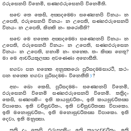
ඵරුසෙනපි
විනෙමි
,
සණ‍්හඵරුසෙනපි
විනෙමීති
.
සචෙ
තෙ
කෙසි
,
අස‍්සදම‍්මො
සණ‍්හෙනපි
විනයං
න
උපෙති
,
ඵරුසෙනපි
විනයං
න
උපෙති
,
සණ‍්හඵරුසෙනපි
විනයං
න
උපෙති
,
කින‍්ති
නං
කරොසීති
?
සචෙ
මෙ
භන‍්තෙ
අස‍්සදම‍්මො
සණ‍්හෙනපි
විනයං
න
උපෙති
,
ඵරුසෙනපි
විනයං
න
උපෙති
,
සණ‍්හඵරුසෙන
විනයං
න
උපෙති
,
හනාමි
නං
භන‍්තෙ
.
තං
කිස‍්ස
හෙතු
?
මා
මෙ
ආචරියකුලස‍්ස
අවණ‍්ණො
අහොසීති
.
භගවා
පන
භන‍්තෙ
අනුත‍්තරො
පුරිසදම‍්මසාරථි
,
කථං
පන
භන‍්තෙ
භගවා
පුරිසදම‍්මං
විනෙතීති
?
3
අහං
ඛො
කෙසි
,
පුරිසදම‍්මං
සණ‍්හෙනපි
විනෙමි
,
ඵරුසෙනපි
විනෙමි
සණ‍්හඵරුසෙනපි
විනෙමි
.
තත්‍රිදං
කෙසි
,
සණ‍්හස‍්මිං
:
ඉති
කායසුචරිතං
,
ඉති
කායසුචරිතස‍්ස
විපාකො
.
ඉති
වචීසුචරිතං
,
ඉති
වචීසුචරිතස‍්ස
විපාකො
.
ඉති
මනොසුචරිතං
,
ඉති
මනොසුචරිතස‍්ස
විපාකො
.
ඉති
දෙවා
,
ඉති
මනුස‍්සා
.
තත්‍රි
දං
කෙසි
,
ඵරුසස‍්මිං
:
ඉති
කායදුච‍්චරිතං
,
ඉති