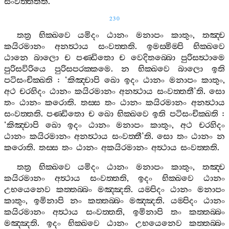
සංවත‍්තතීති
.
230
තත්‍ර
භික‍්ඛවෙ
යමිදං
ඨානං
මනාපං
කාතුං
,
තඤ‍්ච
කයිරමානං
අනත්‍ථාය
සංවත‍්තති
.
ඉමස‍්මිම‍්පි
භික‍්ඛවෙ
ඨානෙ
බාලො
ච
පණ‍්ඩිතො
ච
වෙදිතබ‍්බො
පුරිසත්‍ථාමෙ
පුරිසවිරියෙ
පුරිසපරක‍්කමෙ
.
න
භික‍්ඛවෙ
බාලො
ඉති
පටිසංචික‍්ඛති
: ‘
කිඤ‍්චාපි
ඛො
ඉදං
ඨානං
මනාපං
කාතුං
,
අථ
චරහිදං
ඨානං
කයිරමානං
අනත්‍ථාය
සංවත‍්තතී
’
ති
.
සො
තං
ඨානං
කරොති
.
තස‍්ස
තං
ඨානං
කයිරමානං
අනත්‍ථාය
සංවත‍්තති
.
පණ‍්ඩිතො
ච
ඛො
භික‍්ඛවෙ
ඉති
පටිසංචික‍්ඛති
:
‘
කිඤ‍්චාපි
ඛො
ඉදං
ඨානං
මනාපං
කාතුං
,
අථ
චරහිදං
ඨානං
කයිරමානං
අනත්‍ථාය
සංවත‍්තී
’
ති
.
සො
තං
ඨානං
න
කරොති
.
තස‍්ස
තං
ඨානං
අකයිරමානං
අත්‍ථාය
සංවත‍්තති
.
තත්‍ර
භික‍්ඛවෙ
යමිදං
ඨානං
මනාපං
කාතුං
,
තඤ‍්ච
කයිරමානං
අත්‍ථාය
සංවත‍්තති
,
ඉදං
භික‍්ඛවෙ
ඨානං
උභයෙනෙව
කත‍්තබ‍්බං
මඤ‍්ඤති
.
යම‍්පිදං
ඨානං
මනාපං
කාතුං
,
ඉමිනාපි
නං
කත‍්තබ‍්බං
මඤ‍්ඤති
.
යම‍්පිදං
ඨානං
කයිරමානං
අත්‍ථාය
සංවත‍්තති
,
ඉමිනාපි
තං
කත‍්තබ‍්බං
මඤ‍්ඤති
.
ඉදං
භික‍්ඛවෙ
ඨානං
උභයෙනෙව
කත‍්තබ‍්බං