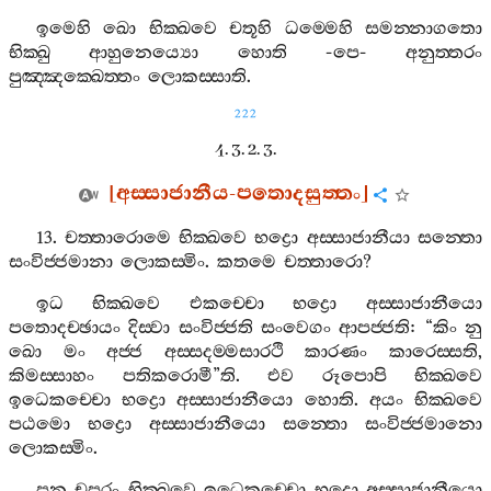
ඉමෙහි
ඛො
භික‍්ඛවෙ
චතූහි
ධම‍්මෙහි
සමන‍්නාගතො
භික‍්ඛු
ආහුනෙය්‍යො
හොති
-
පෙ
-
අනුත‍්තරං
පුඤ‍්ඤක‍්ඛෙත‍්තං
ලොකස‍්සාති
.
222
4. 3. 2. 3.
[
අස‍්සාජානීය
-
පතොදසුත‍්තං
]
13.
චත‍්තාරොමෙ
භික‍්ඛවෙ
භද්‍රො
අස‍්සාජානීයා
සන‍්තො
සංවිජ‍්ජමානා
ලොකස‍්මිං
.
කතමෙ
චත‍්තාරො
?
ඉධ
භික‍්ඛවෙ
එකච‍්චො
භද්‍රො
අස‍්සාජානීයො
පතොදච‍්ඡායං
දිස‍්වා
සංවිජ‍්ජති
සංවෙගං
ආපජ‍්ජති
: “
කිං
නු
ඛො
මං
අජ‍්ජ
අස‍්සදම‍්මසාරථි
කාරණං
කාරෙස‍්සති
,
කිමස‍්සාහං
පතිකරොමී
”
ති
.
එව
රූපොපි
භික‍්ඛවෙ
ඉධෙකච‍්චො
භද්‍රො
අස‍්සාජානීයො
හොති
.
අයං
භික‍්ඛවෙ
පඨමො
භද්‍රො
අස‍්සාජානීයො
සන‍්තො
සංවිජ‍්ජමානො
ලොකස‍්මිං
.
පුන
චපරං
භික‍්ඛවෙ
ඉධෙකච‍්චො
භද්‍රො
අස‍්සාජානීයො