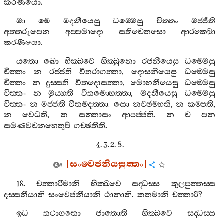
කරණීයො
.
මා
මෙ
මදනීයෙසු
ධම‍්මෙසු
චිත‍්තං
මජ‍්ජීති
අත‍්තරූපෙන
අප‍්පමාදො
සතිචෙතසො
ආරක‍්ඛො
කරණීයො
.
යතො
ඛො
භික‍්ඛවෙ
භික‍්ඛුනො
රජනීයෙසු
ධම‍්මෙසු
චිත‍්තං
න
රජ‍්ජති
වීතරාගත‍්තා
,
දොසනීයෙසු
ධම‍්මෙසු
චිත‍්තං
න
දුස‍්සති
වීතදොසත‍්තා
,
මොහනීයෙසු
ධම‍්මෙසු
චිත‍්තං
න
මුය‍්හති
වීතමොහත‍්තා
,
මදනීයෙසු
ධම‍්මෙසු
චිත‍්තං
න
මජ‍්ජති
වීතමදත‍්තා
,
සො
නච‍්ඡම‍්භති
,
න
කම‍්පති
,
න
වෙධති
,
න
සන‍්තාසං
ආපජ‍්ජති
.
න
ච
පන
සමණවචනහෙතුපි
ගච‍්ඡතීති
.
4. 3. 2. 8.
[
සංවෙජනීයසුත‍්තං
]
18.
චත‍්තාරිමානි
භික‍්ඛවෙ
සද‍්ධස‍්ස
කුලපුත‍්තස‍්ස
දස‍්සනීයානි
සංවෙජනීයානි
ඨානානි
.
කතමානි
චත‍්තාරි
?
ඉධ
තථාගතො
ජාතොති
භික‍්ඛවෙ
සද‍්ධස‍්ස