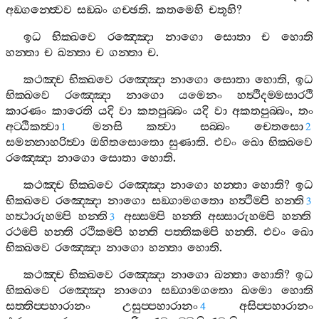
අඞ‍්ගන‍්ත්‍වෙව
සඞ‍්ඛං
ගච‍්ඡති
.
කතමෙහි
චතූහි
?
ඉධ
භික‍්ඛවෙ
රඤ‍්ඤො
නාගො
සොතා
ච
හොති
හන‍්තා
ච
ඛන‍්තා
ච
ගන‍්තා
ච
.
කථඤ‍්ච
භික‍්ඛවෙ
රඤ‍්ඤො
නාගො
සොතා
හොති
,
ඉධ
භික‍්ඛවෙ
රඤ‍්ඤො
නාගො
යමෙනං
හත්‍ථිදම‍්මසාරථි
කාරණං
කාරෙති
යදි
වා
කතපුබ‍්බං
යදි
වා
අකතපුබ‍්බං
,
තං
අට‍්ඨිකත්‍වා
මනසි
කත්‍වා
සබ‍්බං
චෙතසො
1
2
සමන‍්නාහරිත්‍වා
ඔහිතසොතො
සුණාති
.
එවං
ඛො
භික‍්ඛවෙ
රඤ‍්ඤො
නාගො
සොතා
හොති
.
කථඤ‍්ච
භික‍්ඛවෙ
රඤ‍්ඤො
නාගො
හන‍්තා
හොති
?
ඉධ
භික‍්ඛවෙ
රඤ‍්ඤො
නාගො
සඞ‍්ගාමගතො
හත්‍ථිම‍්පි
හන‍්ති
3
හත්‍ථාරුහම‍්පි
හන‍්ති
අස‍්සම‍්පි
හන‍්ති
අස‍්සාරුහම‍්පි
හන‍්ති
3
රථම‍්පි
හන‍්ති
රථිකම‍්පි
හන‍්ති
පත‍්තිකම‍්පි
හන‍්ති
.
එවං
ඛො
භික‍්ඛවෙ
රඤ‍්ඤො
නාගො
හන‍්තා
හොති
.
කථඤ‍්ච
භික‍්ඛවෙ
රඤ‍්ඤො
නාගො
ඛන‍්තා
හොති
?
ඉධ
භික‍්ඛවෙ
රඤ‍්ඤො
නාගො
සඞ‍්ගාමගතො
ඛමො
හොති
සත‍්තිප‍්පහාරානං
උසුප‍්පහාරානං
අසිප‍්පහාරානං
4