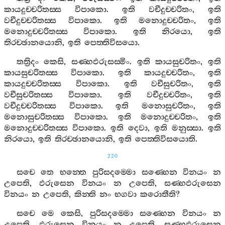
කායදුච‍්චරිතස‍්ස
විපාකො
.
ඉති
වචීදුච‍්චරිතං
,
ඉති
වචීදුච‍්චරිතස‍්ස
විපාකො
.
ඉති
මනොදුච‍්චරිතං
,
ඉති
මනොදුච‍්චරිතස‍්ස
විපාකො
.
ඉති
නිරයො
,
ඉති
තිරච‍්ඡානයොනි
,
ඉති
පෙත‍්තිවිසයො
.
තත්‍රිදං
කෙසි
,
සණ‍්හඵරුසස‍්මිං
.
ඉති
කායසුචරිතං
,
ඉති
කායසුචරිතස‍්ස
විපාකො
.
ඉති
කායදුච‍්චරිතං
,
ඉති
කායදුච‍්චරිතස‍්ස
විපාකො
.
ඉති
වචීසුචරිතං
,
ඉති
වචීසුචරිතස‍්ස
විපාකො
.
ඉති
වචීදුච‍්චරිතං
,
ඉති
වචීදුච‍්චරිතස‍්ස
විපාකො
.
ඉති
මනොසුචරිතං
,
ඉති
මනොසුචරිතස‍්ස
විපාකො
.
ඉති
මනොදුච‍්චරිතං
,
ඉති
මනොදුච‍්චරිතස‍්ස
විපාකො
.
ඉති
දෙවා
,
ඉති
මනුස‍්සා
.
ඉති
නිරයො
,
ඉති
තිරච‍්ඡානයොනි
,
ඉති
පෙත‍්තිවිසයොති
.
220
සචෙ
තෙ
භන‍්තෙ
පුරිසදම‍්මො
සණ‍්හෙන
විනයං
න
උපෙති
,
ඵරුසෙන
විනයං
න
උපෙති
,
සණ‍්හඵරුසෙන
විනයං
න
උපෙති
,
කින‍්ති
නං
භගවා
කරොතීති
?
සචෙ
මෙ
කෙසි
,
පුරිසදම‍්මො
සණ‍්හෙන
විනයං
න
උපෙති
,
ඵරුසෙන
විනයං
න
උපෙති
,
සණ‍්හඵරුසෙන