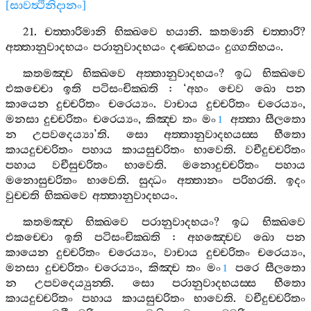
[
සාවත්‍ථිනිදානං
]
21.
චත‍්තාරිමානි
භික‍්ඛවෙ
භයානි
.
කතමානි
චත‍්තාරි
?
අත‍්තානුවාදභයං
පරානුවාදභයං
දණ‍්ඩභයං
දුග‍්ගතිභයං
.
කතමඤ‍්ච
භික‍්ඛවෙ
අත‍්තානුවාදභයං
?
ඉධ
භික‍්ඛවෙ
එකච‍්චො
ඉති
පටිසංචික‍්ඛති
: ‘
අහං
චෙව
ඛො
පන
කායෙන
දුච‍්චරිතං
චරෙය්‍යං
.
වාචාය
දුච‍්චරිතං
චරෙය්‍යං
,
මනසා
දුච‍්චරිතං
චරෙය්‍යං
,
කිඤ‍්ච
තං
මං
අත‍්තා
සීලතො
1
න
උපවදෙය්‍යා
’
ති
.
සො
අත‍්තානුවාදභයස‍්ස
භීතො
කායදුච‍්චරිතං
පහාය
කායසුචරිතං
භාවෙති
.
වචීදුච‍්චරිතං
පහාය
වචීසුචරිතං
භාවෙති
.
මනොදුච‍්චරිතං
පහාය
මනොසුචරිතං
භාවෙති
.
සුද‍්ධං
අත‍්තානං
පරිහරති
.
ඉදං
වුච‍්චති
භික‍්ඛවෙ
අත‍්තානුවාදභයං
.
කතමඤ‍්ච
භික‍්ඛවෙ
පරානුවාදභයං
?
ඉධ
භික‍්ඛවෙ
එකච‍්චො
ඉති
පටිසංචික‍්ඛති
:
අහඤ‍්චෙව
ඛො
පන
කායෙන
දුච‍්චරිතං
චරෙය්‍යං
,
වාචාය
දුච‍්චරිතං
චරෙය්‍යං
,
මනසා
දුච‍්චරිතං
චරෙය්‍යං
,
කිඤ‍්ච
තං
මං
පරෙ
සීලතො
1
න
උපවදෙය්‍යුන‍්ති
.
සො
පරානුවාදභයස‍්ස
භීතො
කායදුච‍්චරිතං
පහාය
කායසුචරිතං
භාවෙති
.
වචීදුච‍්චරිතං