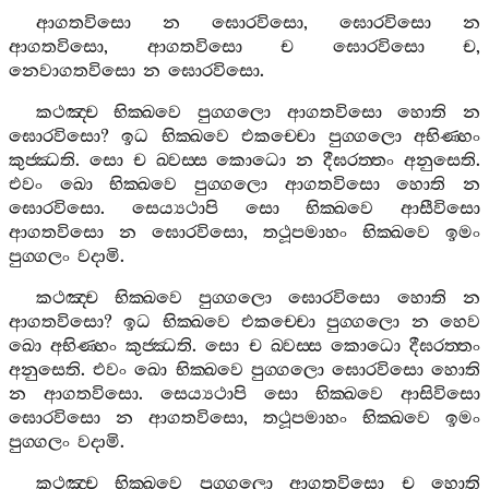
ආගතවිසො
න
ඝොරවිසො
,
ඝොරවිසො
න
ආගතවිසො
,
ආගතවිසො
ච
ඝොරවිසො
ච
,
නෙවාගතවිසො
න
ඝොරවිසො
.
කථඤ‍්ච
භික‍්ඛවෙ
පුග‍්ගලො
ආගතවිසො
හොති
න
ඝොරවිසො
?
ඉධ
භික‍්ඛවෙ
එකච‍්චො
පුග‍්ගලො
අභිණ‍්හං
කුජ‍්ඣති
.
සො
ච
ඛ‍්වස‍්ස
කොධො
න
දීඝරත‍්තං
අනුසෙති
.
එවං
ඛො
භික‍්ඛවෙ
පුග‍්ගලො
ආගතවිසො
හොති
න
ඝොරවිසො
.
සෙය්‍යථාපි
සො
භික‍්ඛවෙ
ආසීවිසො
ආගතවිසො
න
ඝොරවිසො
,
තථූපමාහං
භික‍්ඛවෙ
ඉමං
පුග‍්ගලං
වදාමි
.
කථඤ‍්ච
භික‍්ඛවෙ
පුග‍්ගලො
ඝොරවිසො
හොති
න
ආගතවිසො
?
ඉධ
භික‍්ඛවෙ
එකච‍්චො
පුග‍්ගලො
න
හෙව
ඛො
අභිණ‍්හං
කුජ‍්ඣති
.
සො
ච
ඛ‍්වස‍්ස
කොධො
දීඝරත‍්තං
අනුසෙති
.
එවං
ඛො
භික‍්ඛවෙ
පුග‍්ගලො
ඝොරවිසො
හොති
න
ආගතවිසො
.
සෙය්‍යථාපි
සො
භික‍්ඛවෙ
ආසිවිසො
ඝොරවිසො
න
ආගතවිසො
,
තථූපමාහං
භික‍්ඛවෙ
ඉමං
පුග‍්ගලං
වදාමි
.
කථඤ‍්ච
භික‍්ඛවෙ
පුග‍්ගලො
ආගතවිසො
ච
හොති