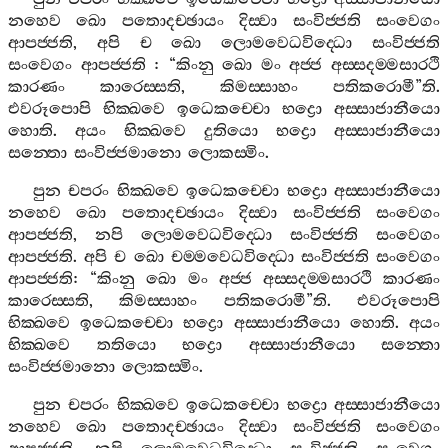
නහෙව
ඛො
පතොදච‍්ඡායං
දිස‍්වා
සංවිජ‍්ජති
සංවෙගං
ආපජ‍්ජති
,
අපි
ච
ඛො
ලොමවෙධවිද‍්ධො
සංවිජ‍්ජති
සංවෙගං
ආපජ‍්ජති
: “
කිංනු
ඛො
මං
අජ‍්ජ
අස‍්සදම‍්මසාරථි
කාරණං
කාරෙස‍්සති
,
කිමස‍්සාහං
පතිකරොමී
”
ති
.
එවරූපොපි
භික‍්ඛවෙ
ඉධෙකච‍්චො
භද්‍රො
අස‍්සාජානීයො
හොති
.
අයං
භික‍්ඛවෙ
දුතියො
භද්‍රො
අස‍්සාජානීයො
සන‍්තො
සංවිජ‍්ජමානො
ලොකස‍්මිං
.
පුන
චපරං
භික‍්ඛවෙ
ඉධෙකච‍්චො
භද්‍රො
අස‍්සාජානීයො
නහෙව
ඛො
පතොදච‍්ඡායං
දිස‍්වා
සංවිජ‍්ජති
සංවෙගං
ආපජ‍්ජති
,
නපි
ලොමවෙධවිද‍්ධො
සංවිජ‍්ජති
සංවෙගං
ආපජ‍්ජති
.
අපි
ච
ඛො
චම‍්මවෙධවිද‍්ධො
සංවිජ‍්ජති
සංවෙගං
ආපජ‍්ජති
: “
කිංනු
ඛො
මං
අජ‍්ජ
අස‍්සදම‍්මසාරථි
කාරණං
කාරෙස‍්සති
,
කිමස‍්සාහං
පතිකරොමී
”
ති
.
එවරූපොපි
භික‍්ඛවෙ
ඉධෙකච‍්චො
භද්‍රො
අස‍්සාජානීයො
හොති
.
අයං
භික‍්ඛවෙ
තතියො
භද්‍රො
අස‍්සාජානීයො
සන‍්තො
සංවිජ‍්ජමානො
ලොකස‍්මිං
.
පුන
චපරං
භික‍්ඛවෙ
ඉධෙකච‍්චො
භද්‍රො
අස‍්සාජානීයො
නහෙව
ඛො
පතොදච‍්ඡායං
දිස‍්වා
සංවිජ‍්ජති
සංවෙගං