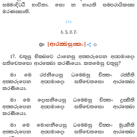
සම‍්මාදිට‍්ඨි
භාවිතා
.
සො
න
භායති
සම‍්පරායිකස‍්ස
මරණස‍්සාති
.
232
4. 3. 2. 7.
[
ආරක‍්ඛසුත‍්තං
]
17.
චතූසු
භික‍්ඛවෙ
ඨානෙසු
අත‍්තරූපෙන
අප‍්පමාදො
සතිචෙතසො
ආරක‍්ඛො
කරණීයො
.
කතමෙසු
චතූසු
?
මා
මෙ
රජනීයෙසු
ධම‍්මෙසු
චිත‍්තං
රජ‍්ජීති
අත‍්තරූපෙන
අප‍්පමාදො
සතිචෙතසො
ආරක‍්ඛො
කරණීයො
.
මා
මෙ
දොසනීයෙසු
ධම‍්මෙසු
චිත‍්තං
දුස‍්සීති
අත‍්තරූපෙන
අප‍්පමාදො
සතිචෙතසො
ආරක‍්ඛො
කරණීයො
.
මා
මෙ
මොහනීයෙසු
ධම‍්මෙසු
චිත‍්තං
මුය‍්හීති
අත‍්තරූපෙන
අප‍්පමාදො
සතිචෙතසො
ආරක‍්ඛො