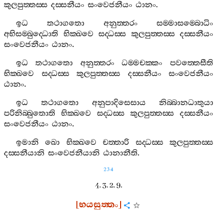
කුලපුත‍්තස‍්ස
දස‍්සනීයං
සංවෙජනීයං
ඨානං
.
ඉධ
තථාගතො
අනුත‍්තරං
සම‍්මාසම‍්බොධිං
අභිසම‍්බුද‍්ධොති
භික‍්ඛවෙ
සද‍්ධස‍්ස
කුලපුත‍්තස‍්ස
දස‍්සනීයං
සංවෙජනීයං
ඨානං
.
ඉධ
තථාගතො
අනුත‍්තරං
ධම‍්මචක‍්කං
පවත‍්තෙසීති
භික‍්ඛවෙ
සද‍්ධස‍්ස
කුලපුත‍්තස‍්ස
දස‍්සනීයං
සංවෙජනීයං
ඨානං
.
ඉධ
තථාගතො
අනුපාදිසෙසාය
නිබ‍්බානධාතුයා
පරිනිබ‍්බුතොති
භික‍්ඛවෙ
සද‍්ධස‍්ස
කුලපුත‍්තස‍්ස
දස‍්සනීයං
සංවෙජනීයං
ඨානං
.
ඉමානි
ඛො
භික‍්ඛවෙ
චත‍්තාරි
සද‍්ධස‍්ස
කුලපුත‍්තස‍්ස
දස‍්සනීයානි
සංවෙජනීයානි
ඨානානීති
.
234
4. 3. 2. 9.
[
භයසුත‍්තං
]