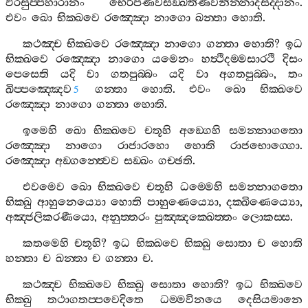
ඵරසුප‍්පහාරානං
භෙරිපණවසඞ‍්ඛතිණවනින‍්නාදසද‍්දානං
.
එවං
ඛො
භික‍්ඛවෙ
රඤ‍්ඤො
නාගො
ඛන‍්තා
හොති
.
කථඤ‍්ච
භික‍්ඛවෙ
රඤ‍්ඤො
නාගො
ගන‍්තා
හොති
?
ඉධ
භික‍්ඛවෙ
රඤ‍්ඤො
නාගො
යමෙනං
හත්‍ථිදම‍්මසාරථි
දිසං
පෙසෙති
යදි
වා
ගතපුබ‍්බං
යදි
වා
අගතපුබ‍්බං
,
තං
ඛිප‍්පඤ‍්ඤෙව
ගන‍්තා
හොති
.
එවං
ඛො
භික‍්ඛවෙ
5
රඤ‍්ඤො
නාගො
ගන‍්තා
හොති
.
ඉමෙහි
ඛො
භික‍්ඛවෙ
චතූහි
අඞ‍්ගෙහි
සමන‍්නාගතො
රඤ‍්ඤො
නාගො
රාජාරහො
හොති
රාජභොග‍්ගො
.
රඤ‍්ඤො
අඞ‍්ගන‍්ත්‍වෙව
සඞ‍්ඛං
ගච‍්ඡති
.
එවමෙව
ඛො
භික‍්ඛවෙ
චතූහි
ධම‍්මෙහි
සමන‍්නාගතො
භික‍්ඛු
ආහුනෙය්‍යො
හොති
පාහුණෙය්‍යො
,
දක‍්ඛිණෙය්‍යො
,
අඤ‍්ජලිකරණීයො
,
අනුත‍්තරං
පුඤ‍්ඤක‍්ඛෙත‍්තං
ලොකස‍්ස
.
කතමෙහි
චතූහි
?
ඉධ
භික‍්ඛවෙ
භික‍්ඛු
සොතා
ච
හොති
හන‍්තා
ච
ඛන‍්තා
ච
ගන‍්තා
ච
.
කථඤ‍්ච
භික‍්ඛවෙ
භික‍්ඛු
සොතා
හොති
?
ඉධ
භික‍්ඛවෙ
භික‍්ඛු
තථාගතප‍්පවෙදිතෙ
ධම‍්මවිනයෙ
දෙසියමානෙ