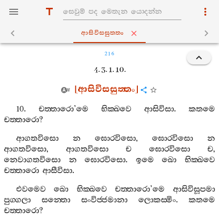
ආසිවිසසුත‍්තං
216
4. 3. 1. 10.
[
ආසිවිසසුත‍්තං
]
10.
චත‍්තාරො
’
මෙ
භික‍්ඛවෙ
ආසිවිසා
.
කතමෙ
චත‍්තාරො
?
ආගතවිසො
න
ඝොරවිසො
,
ඝොරවිසො
න
ආගතවිසො
,
ආගතවිසො
ච
ඝොරවිසො
ච
,
නෙවාගතවිසො
න
ඝොරවිසො
.
ඉමෙ
ඛො
භික‍්ඛවෙ
චත‍්තාරො
ආසීවිසා
.
එවමෙව
ඛො
භික‍්ඛවෙ
චත‍්තාරො
’
මෙ
ආසිවිසූපමා
පුග‍්ගලා
සන‍්තො
සංවිජ‍්ජමානා
ලොකස‍්මිං
.
කතමෙ
චත‍්තාරො
?