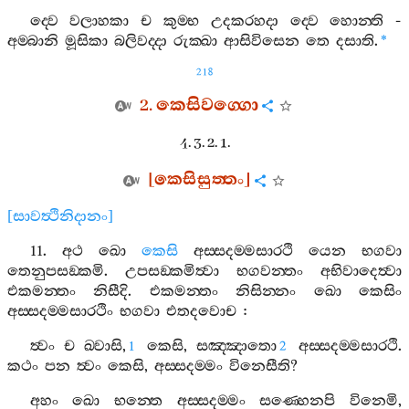
ද‍්වෙ
වලාහකා
ච
කුම‍්භ
උදකරහදා
ද‍්වෙ
හොන‍්ති
-
අම‍්බානි
මූසිකා
බලිවද‍්දා
රුක‍්ඛා
ආසිවිසෙන
තෙ
දසාති
.
*
218
2.
කෙසිවග‍්ගො
4. 3. 2. 1.
[
කෙසිසුත‍්තං
]
[
සාවත්‍ථිනිදානං
]
11.
අථ
ඛො
කෙසි
අස‍්සදම‍්මසාරථි
යෙන
භගවා
තෙනුපසඞ‍්කමි
.
උපසඞ‍්කමිත්‍වා
භගවන‍්තං
අභිවාදෙත්‍වා
එකමන‍්තං
නිසීදි
.
එකමන‍්තං
නිසින‍්නං
ඛො
කෙසිං
අස‍්සදම‍්මසාරථිං
භගවා
එතදවොච
:
ත්‍වං
ච
ඛ‍්වාසි
,
කෙසි
,
සඤ‍්ඤාතො
අස‍්සදම‍්මසාරථි
.
1
2
කථං
පන
ත්‍වං
කෙසි
,
අස‍්සදම‍්මං
විනෙසීති
?
අහං
ඛො
භන‍්තෙ
අස‍්සදම‍්මං
සණ‍්හෙනපි
විනෙමි
,