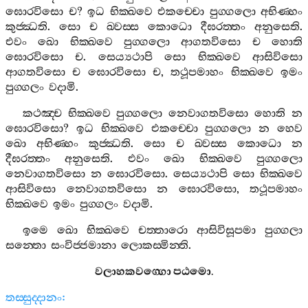
ඝොරවිසො
ච
?
ඉධ
භික‍්ඛවෙ
එකච‍්චො
පුග‍්ගලො
අභිණ‍්හං
කුජ‍්ඣති
.
සො
ච
ඛ‍්වස‍්ස
කොධො
දීඝරත‍්තං
අනුසෙති
.
එවං
ඛො
භික‍්ඛවෙ
පුග‍්ගලො
ආගතවිසො
ච
හොති
ඝොරවිසො
ච
.
සෙය්‍යථාපි
සො
භික‍්ඛවෙ
ආසිවිසො
ආගතවිසො
ච
ඝොරවිසො
ච
,
තථූපමාහං
භික‍්ඛවෙ
ඉමං
පුග‍්ගලං
වදාමි
.
කථඤ‍්ච
භික‍්ඛවෙ
පුග‍්ගලො
නෙවාගතවිසො
හොති
න
ඝොරවිසො
?
ඉධ
භික‍්ඛවෙ
එකච‍්චො
පුග‍්ගලො
න
හෙව
ඛො
අභිණ‍්හං
කුජ‍්ඣති
.
සො
ච
ඛ‍්වස‍්ස
කොධො
න
දීඝරත‍්තං
අනුසෙති
.
එවං
ඛො
භික‍්ඛවෙ
පුග‍්ගලො
නෙවාගතවිසො
න
ඝොරවිසො
.
සෙය්‍යථාපි
සො
භික‍්ඛවෙ
ආසිවිසො
නෙවාගතවිසො
න
ඝොරවිසො
,
තථූපමාහං
භික‍්ඛවෙ
ඉමං
පුග‍්ගලං
වදාමි
.
ඉමෙ
ඛො
භික‍්ඛවෙ
චත‍්තාරො
ආසිවිසූපමා
පුග‍්ගලා
සන‍්තො
සංවිජ‍්ජමානා
ලොකස‍්මින‍්ති
.
වලාහකවග‍්ගො
පඨමො
.
තස‍්සුද‍්දානං
: