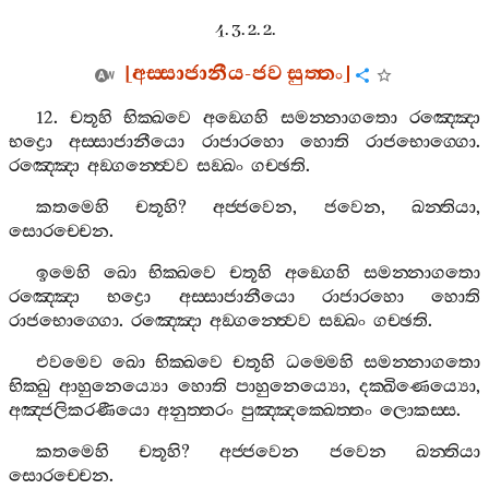
4. 3. 2. 2.
[
අස‍්සාජානීය
-
ජව
සුත‍්තං
]
12.
චතූහි
භික‍්ඛවෙ
අඞ‍්ගෙහි
සමන‍්නාගතො
රඤ‍්ඤො
භද්‍රො
අස‍්සාජානීයො
රාජාරහො
හොති
රාජභොග‍්ගො
.
රඤ‍්ඤො
අඞ‍්ගන‍්ත්‍වෙව
සඞ‍්ඛං
ගච‍්ඡති
.
කතමෙහි
චතූහි
?
අජ‍්ජවෙන
,
ජවෙන
,
ඛන‍්තියා
,
සොරච‍්චෙන
.
ඉමෙහි
ඛො
භික‍්ඛවෙ
චතූහි
අඞ‍්ගෙහි
සමන‍්නාගතො
රඤ‍්ඤො
භද්‍රො
අස‍්සාජානීයො
රාජාරහො
හොති
රාජභොග‍්ගො
.
රඤ‍්ඤො
අඞ‍්ගන‍්ත්‍වෙව
සඞ‍්ඛං
ගච‍්ඡති
.
එවමෙව
ඛො
භික‍්ඛවෙ
චතූහි
ධම‍්මෙහි
සමන‍්නාගතො
භික‍්ඛු
ආහුනෙය්‍යො
හොති
පාහුනෙය්‍යො
,
දක‍්ඛිණෙය්‍යො
,
අඤ‍්ජලිකරණීයො
අනුත‍්තරං
පුඤ‍්ඤක‍්ඛෙත‍්තං
ලොකස‍්ස
.
කතමෙහි
චතූහි
?
අජ‍්ජවෙන
ජවෙන
ඛන‍්තියා
සොරච‍්චෙන
.