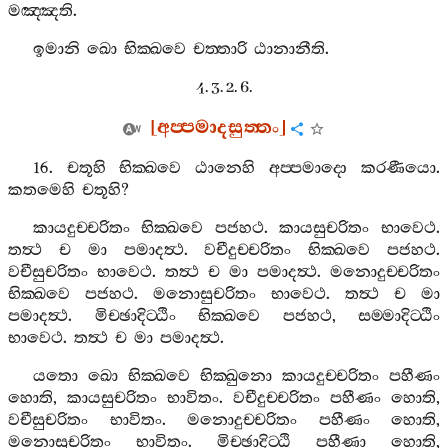
මඤ‍්ඤති
.
ඉමානි
ඛො
භික‍්ඛවෙ
චත‍්තාරි
ඨානානීති
.
4. 3. 2. 6.
[
අප‍්පමාදසුත‍්තං
]
16.
චතූහි
භික‍්ඛවෙ
ඨානෙහි
අප‍්පමාදො
කරණීයො
.
කතමෙහි
චතූහි
?
කායදුච‍්චරිතං
භික‍්ඛවෙ
පජහථ
.
කායසුචරිතං
භාවෙථ
.
තත්‍ථ
ච
මා
පමාදත්‍ථ
.
වචීදුච‍්චරිතං
භික‍්ඛවෙ
පජහථ
.
වචීසුචරිතං
භාවෙථ
.
තත්‍ථ
ච
මා
පමාදත්‍ථ
.
මනොදුච‍්චරිතං
භික‍්ඛවෙ
පජහථ
.
මනොසුචරිතං
භාවෙථ
.
තත්‍ථ
ච
මා
පමාදත්‍ථ
.
මිච‍්ඡාදිට‍්ඨිං
භික‍්ඛවෙ
පජහථ
,
සම‍්මාදිට‍්ඨිං
භාවෙථ
.
තත්‍ථ
ච
මා
පමාදත්‍ථ
.
යතො
ඛො
භික‍්ඛවෙ
භික‍්ඛුනො
කායදුච‍්චරිතං
පහීණං
හොති
,
කායසුචරිතං
භාවිතං
.
වචීදුච‍්චරිතං
පහීණං
හොති
,
වචීසුචරිතං
භාවිතං
.
මනොදුච‍්චරිතං
පහීණං
හොති
,
මනොසුචරිතං
භාවිතං
.
මිච‍්ඡාදිට‍්ඨි
පහීණා
හොති
,