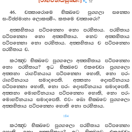
[
රාගවිනයසුත‍්තං
]
46.
චත‍්තාරොමෙ
භික‍්ඛවෙ
පුග‍්ගලා
සන‍්තො
සංවිජ‍්ජමානා
ලොකස‍්මිං
.
කතමෙ
චත‍්තාරො
?
අත‍්තහිතාය
පටිපන‍්නො
නො
පරහිතාය
.
පරහිතාය
පටිපන‍්නො
නො
අත‍්තහිතාය
.
නෙව
අත‍්තහිතාය
පටිපන‍්නො
නො
පරහිතාය
.
අත‍්තහිතාය
ච
පටිපන‍්නො
පරහිතාය
ච
.
කථඤ‍්ච
භික‍්ඛවෙ
පුග‍්ගලො
අත‍්තහිතාය
පටිපන‍්නො
නො
පරහිතාය
?
ඉධ
භික‍්ඛවෙ
එකච‍්චො
පුග‍්ගලො
අත‍්තනා
රාගවිනයාය
පටිපන‍්නො
හොති
,
නො
පරං
රාගවිනයාය
සමාදපෙති
.
අත‍්තනා
දොසවිනයාය
පටිපන‍්නො
හොති
,
නො
පරං
දොසවිනයාය
සමාදපෙති
.
අත‍්තනා
මොහවිනයාය
පටිපන‍්නො
හොති
,
නො
පරං
මොහවිනයාය
සමාදපෙති
.
එවං
ඛො
භික‍්ඛවෙ
පුග‍්ගලො
අත‍්තහිතාය
පටිපන‍්නො
හොති
නො
පරහිතාය
.
184
කථඤ‍්ච
භික‍්ඛවෙ
පුග‍්ගලො
පරහිතාය
පටිපන‍්නො