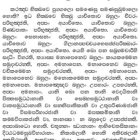
කථඤ‍්ච
භික‍්ඛවෙ
පුග‍්ගලො
සමණෙසු
සමණසුඛුමාලො
හොති
?
ඉධ
භික‍්ඛවෙ
භික‍්ඛු
යාචිතොව
බහුලං
චීවරං
පරිභුඤ‍්ජති
,
අප‍්පං
අයාචිතො
.
යාචිතොව
බහුලං
පිණ‍්ඩපාතං
පරිභුඤ‍්ජති
,
අප‍්පං
අයාචිතො
.
යාචිතොව
බහුලං
සෙනාසනං
පරිභුඤ‍්ජති
,
අප‍්පං
අයාචිතො
.
යාචිතොව
බහුලං
ගිලානප‍්පච‍්චයභෙසජ‍්ජපරික‍්ඛාරං
පරිභුඤ‍්ජති
,
අප‍්පං
අයාචිතො
.
යෙහි
ඛො
පන
සබ්‍රහ‍්මචාරීහි
සද‍්ධිං
විහරති
,
ත්‍යාස‍්ස
මනාපෙනෙව
බහුලං
කායකම‍්මෙන
සමුදාචරන‍්ති
,
අප‍්පං
අමනාපෙන
.
මනාපෙනෙව
බහුලං
වචීකම‍්මෙන
සමුදාචරන‍්ති
,
අප‍්පං
අමනාපෙන
.
මනාපෙනෙව
බහුලං
මනොකම‍්මෙන
සමුදාචරන‍්ති
,
අප‍්පං
අමනාපෙන
.
මනාපඤ‍්ඤෙව
බහුලං
උපහාරං
උපහරන‍්ති
,
අප‍්පං
අමනාපං
.
යානි
ඛො
පන
තානි
වෙදයිතානි
පිත‍්තසමුට‍්ඨානානි
වා
සෙම‍්හසමුට‍්ඨානානි
වා
වාතසමුට‍්ඨානානි
වා
සන‍්නිපාතිකානි
වා
උතුපරිණාමජානි
වා
විසමපරිහාරජානි
වා
ඔපක‍්කමිකානි
වා
කම‍්මවිපාකජානි
වා
,
තානස‍්ස
න
බහුදෙව
උප‍්පජ‍්ජන‍්ති
.
1
අප‍්පාබාධො
හොති
.
චතුන‍්නං
ඣානානං
ආභිචෙතසිකානං
දිට‍්ඨධම‍්මසුඛවිහාරානං
නිකාමලාභී
හොති
අකිච‍්ඡලාභී