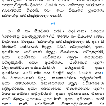
අකසිරලාභී
.
ආසවානං
ඛයා
අනාසවං
චෙතොවිමුත‍්තිං
පඤ‍්ඤාවිමුත‍්තිං
දිට‍්ඨෙව
ධම‍්මෙ
සයං
අභිඤ‍්ඤා
සච‍්ඡිකත්‍වා
උපසම‍්පජ‍්ජ
විහරති
.
එවං
ඛො
භික‍්ඛවෙ
පුග‍්ගලො
සමණෙසු
සමණසුඛුමාලො
හොති
.
168
යං
හි
තං
භික‍්ඛවෙ
සම‍්මා
වදමානො
වදෙය්‍ය
‘
සමණෙසු
සමණසුඛුමාලො
’
ති
.
මමෙව
තං
භික‍්ඛවෙ
සම‍්මා
වදමානො
වදෙය්‍ය
‘
සමණෙසු
සමණසුඛුමාලො
’
ති
.
අහං
හි
භික‍්ඛවෙ
යාචිතොව
බහුලං
චීවරං
පරිභුඤ‍්ජාමි
,
අප‍්පං
අයාචිතො
.
යාචිතොව
බහුලං
පිණ‍්ඩපාතං
පරිභුඤ‍්ජාමි
,
අප‍්පං
අයාචිතො
.
යාචිතොව
බහුලං
සෙනාසනං
පරිභුඤ‍්ජාමි
,
අප‍්පං
අයාචිතො
.
යාචිතොව
බහුලං
ගිලානපච‍්චයභෙසජ‍්ජපරික‍්ඛාරං
පරිභුඤ‍්ජාමි
,
අප‍්පං
අයාචිතො
.
යෙහි
ඛො
පන
භික‍්ඛූහි
සද‍්ධිං
විහරාමි
,
තෙ
1
මං
මනාපෙනෙව
බහුලං
කායකම‍්මෙන
සමුදාචරන‍්ති
.
අප‍්පං
අමනාපෙන
.
මනාපෙනෙව
බහුලං
වචීකම‍්මෙන
සමුදාචරන‍්ති
,
අප‍්පං
අමනාපෙන
.
මනාපෙනෙව
බහුලං
මනොකම‍්මෙන
සමුදාචරන‍්ති
,
අප‍්පං
අමනාපෙන
.
මනාපං
යෙව
බහුලං
උපහාරං
උපහරන‍්ති
,
අප‍්පං
අමනාපං
.
යානි
පන
තානි
වෙදයිතානි
පිත‍්තසමුට‍්ඨානානි
වා
2