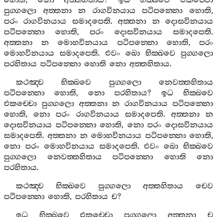
හොති
,
නො
අත‍්තහිතාය
?
ඉධ
භික‍්ඛවෙ
එකච‍්චො
පුග‍්ගලො
අත‍්තනා
න
රාගවිනයාය
පටිපන‍්නො
හොති
,
පරං
රාගවිනයාය
සමාදපෙති
.
අත‍්තනා
න
දොසවිනයාය
පටිපන‍්නො
හොති
,
පරං
දොසවිනයාය
සමාදපෙති
.
අත‍්තනා
න
මොහවිනයාය
පටිපන‍්නො
හොති
,
පරං
මොහවිනයාය
සමාදපෙති
.
එවං
ඛො
භික‍්ඛවෙ
පුග‍්ගලො
පරහිතාය
පටිපන‍්නො
හොති
නො
අත‍්තහිතාය
.
කථඤ‍්ච
භික‍්ඛවෙ
පුග‍්ගලො
නෙවත‍්තහිතාය
පටිපන‍්නො
හොති
,
නො
පරහිතාය
?
ඉධ
භික‍්ඛවෙ
එකච‍්චො
පුග‍්ගලො
අත‍්තනා
න
රාගවිනයාය
පටිපන‍්නො
හොති
,
නො
පරං
රාගවිනයාය
සමාදපෙති
.
අත‍්තනා
න
දොසවිනයාය
පටිපන‍්නො
හොති
,
නො
පරං
දොසවිනයාය
සමාදපෙති
.
අත‍්තනා
න
මොහවිනයාය
පටිපන‍්නො
හොති
,
නො
පරං
මොහවිනයාය
සමාදපෙති
.
එවං
ඛො
භික‍්ඛවෙ
පුග‍්ගලො
නෙවත‍්තහිතාය
පටිපන‍්නො
හොති
නො
පරහිතාය
.
කථඤ‍්ච
භික‍්ඛවෙ
පුග‍්ගලො
අත‍්තහිතාය
චෙව
පටිපන‍්නො
හොති
,
පරහිතාය
ච
?
ඉධ
භික‍්ඛවෙ
එකච‍්චො
පුග‍්ගලො
අත‍්තනා
ච