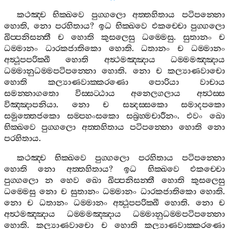
කථඤ‍්ච
භික‍්ඛවෙ
පුග‍්ගලො
අත‍්තහිතාය
පටිපන‍්නො
හොති
,
නො
පරහිතාය
?
ඉධ
භික‍්ඛවෙ
එකච‍්චො
පුග‍්ගලො
ඛිප‍්පනිසන‍්තී
ච
හොති
කුසලෙසු
ධම‍්මෙසු
.
සුතානං
ච
ධම‍්මානං
ධාරකජාතිකො
හොති
.
ධතානං
ච
ධම‍්මානං
අත්‍ථූපපරික‍්ඛී
හොති
අත්‍ථමඤ‍්ඤාය
ධම‍්මමඤ‍්ඤාය
ධම‍්මානුධම‍්මපටිපන‍්නො
හොති
.
නො
ච
කල්‍යාණවාචො
හොති
කල්‍යාණවාක‍්කරණො
පොරියා
වාචාය
සමන‍්නාගතො
විස‍්සට‍්ඨාය
අනෙලගලාය
අත්‍ථස‍්ස
විඤ‍්ඤාපනියා
.
නො
ච
සන්‍දස‍්සකො
සමාදපකො
සමුත‍්තෙජකො
සම‍්පහංසකො
සබ්‍රහ‍්මචාරීනං
.
එවං
ඛො
භික‍්ඛවෙ
පුග‍්ගලො
අත‍්තහිතාය
පටිපන‍්නො
හොති
නො
පරහිතාය
.
කථඤ‍්ච
භික‍්ඛවෙ
පුග‍්ගලො
පරහිතාය
පටිපන‍්නො
හොති
නො
අත‍්තහිතාය
?
ඉධ
භික‍්ඛවෙ
එකච‍්චො
පුග‍්ගලො
න
හෙව
ඛො
ඛිප‍්පනිසන‍්තී
හොති
කුසලෙසු
ධම‍්මෙසු
නො
ච
සුතානං
ධම‍්මානං
ධාරකජාතිකො
හොති
.
නො
ච
ධතානං
ධම‍්මානං
අත්‍ථූපපරික‍්ඛී
හොති
.
නො
ච
අත්‍ථමඤ‍්ඤාය
ධම‍්මමඤ‍්ඤාය
ධම‍්මානුධම‍්මපටිපන‍්නො
හොති
.
කල්‍යාණවාචො
ච
හොති
කල්‍යාණවාක‍්කරණො