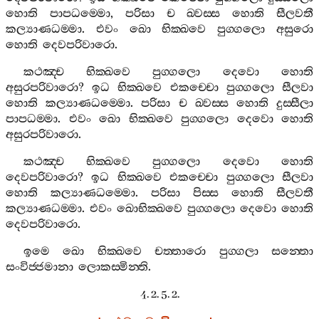
හොති
පාපධම‍්මො
,
පරිසා
ච
ඛ‍්වස‍්ස
හොති
සීලවතී
කල්‍යාණධම‍්මා
.
එවං
ඛො
භික‍්ඛවෙ
පුග‍්ගලො
අසුරො
හොති
දෙවපරිවාරො
.
කථඤ‍්ච
භික‍්ඛවෙ
පුග‍්ගලො
දෙවො
හොති
අසුරපරිවාරො
?
ඉධ
භික‍්ඛවෙ
එකච‍්චො
පුග‍්ගලො
සීලවා
හොති
කල්‍යාණධම‍්මො
.
පරිසා
ච
ඛ‍්වස‍්ස
හොති
දුස‍්සීලා
පාපධම‍්මා
.
එවං
ඛො
භික‍්ඛවෙ
පුග‍්ගලො
දෙවො
හොති
අසුරපරිවාරො
.
කථඤ‍්ච
භික‍්ඛවෙ
පුග‍්ගලො
දෙවො
හොති
දෙවපරිවාරො
?
ඉධ
භික‍්ඛවෙ
එකච‍්චො
පුග‍්ගලො
සීලවා
හොති
කල්‍යාණධම‍්මො
.
පරිසා
පිස‍්ස
හොති
සීලවතී
කල්‍යාණධම‍්මා
.
එවං
ඛොභික‍්ඛවෙ
පුග‍්ගලො
දෙවො
හොති
දෙවපරිවාරො
.
ඉමෙ
ඛො
භික‍්ඛවෙ
චත‍්තාරො
පුග‍්ගලා
සන‍්තො
සංවිජ‍්ජමානා
ලොකස‍්මින‍්ති
.
4. 2. 5. 2.