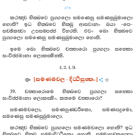
170
කථඤ‍්ච
භික‍්ඛවෙ
පුග‍්ගලො
සමණෙසු
සමණසුඛුමාලො
හොති
?
ඉධ
භික‍්ඛවෙ
භික‍්ඛු
ආසවානං
ඛයා
-
පෙ
-
සච‍්ඡිකත්‍වා
උපසම‍්පජ‍්ජ
විහරති
.
එවං
ඛො
භික‍්ඛවෙ
පුග‍්ගලො
සමණෙසු
සමණසුඛුමාලො
හොති
.
ඉමෙ
ඛො
භික‍්ඛවෙ
චත‍්තාරො
පුග‍්ගලා
සන‍්තො
සංවිජ‍්ජමානා
ලොකස‍්මින‍්ති
.
4. 2. 4. 9.
[
සමණමචල
-
දිට‍්ඨිසුත‍්තං
]
39.
චත‍්තාරොමෙ
භික‍්ඛවෙ
පුග‍්ගලා
සන‍්තො
සංවිජ‍්ජමානා
ලොකස‍්මිං
.
කතමෙ
චත‍්තාරො
?
සමණමචලො
,
සමණපුණ‍්ඩරීකො
,
සමණපදුමො
,
සමණෙසු
සමණසුඛුමාලො
.
කථඤ‍්ච
භික‍්ඛවෙ
පුග‍්ගලො
සමණමචලො
හොති
?
ඉධ
භික‍්ඛවෙ
භික‍්ඛු
සම‍්මාදිට‍්ඨිකො
හොති
,
සම‍්මාසඞ‍්කප‍්පො