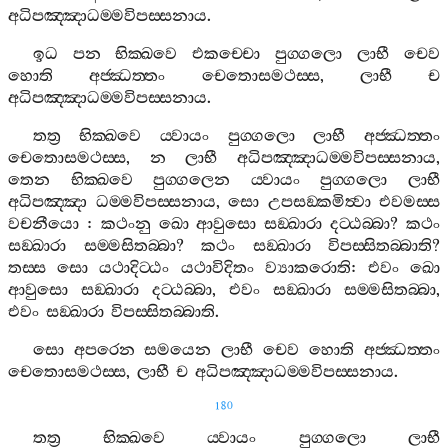
අධිපඤ‍්ඤාධම‍්මවිපස‍්සනාය
.
ඉධ
පන
භික‍්ඛවෙ
එකච‍්චො
පුග‍්ගලො
ලාභී
චෙව
හොති
අජ‍්ඣත‍්තං
චෙතොසමථස‍්ස
,
ලාභී
ච
අධිපඤ‍්ඤාධම‍්මවිපස‍්සනාය
.
තත්‍ර
භික‍්ඛවෙ
ය‍්වායං
පුග‍්ගලො
ලාභී
අජ‍්ඣත‍්තං
චෙතොසමථස‍්ස
,
න
ලාභී
අධිපඤ‍්ඤාධම‍්මවිපස‍්සනාය
,
තෙන
භික‍්ඛවෙ
පුග‍්ගලෙන
ය‍්වායං
පුග‍්ගලො
ලාභී
අධිපඤ‍්ඤා
ධම‍්මවිපස‍්සනාය
,
සො
උපසඞ‍්කමිත්‍වා
එවමස‍්ස
වචනීයො
:
කථංනු
ඛො
ආවුසො
සඞ‍්ඛාරා
දට‍්ඨබ‍්බා
?
කථං
සඞ‍්ඛාරා
සම‍්මසිතබ‍්බා
?
කථං
සඞ‍්ඛාරා
විපස‍්සිතබ‍්බාති
?
තස‍්ස
සො
යථාදිට‍්ඨං
යථාවිදිතං
ව්‍යාකරොති
:
එවං
ඛො
ආවුසො
සඞ‍්ඛාරා
දට‍්ඨබ‍්බා
,
එවං
සඞ‍්ඛාරා
සම‍්මසිතබ‍්බා
,
එවං
සඞ‍්ඛාරා
විපස‍්සිතබ‍්බාති
.
සො
අපරෙන
සමයෙන
ලාභී
චෙව
හොති
අජ‍්ඣත‍්තං
චෙතොසමථස‍්ස
,
ලාභී
ච
අධිපඤ‍්ඤාධම‍්මවිපස‍්සනාය
.
180
තත්‍ර
භික‍්ඛවෙ
ය‍්වායං
පුග‍්ගලො
ලාභී