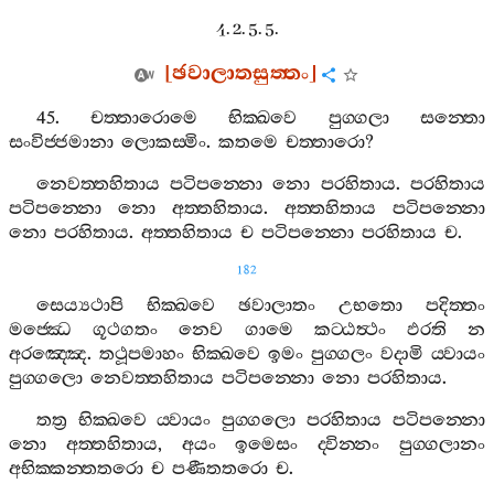
4. 2. 5. 5.
[
ඡවාලාතසුත‍්තං
]
45.
චත‍්තාරොමෙ
භික‍්ඛවෙ
පුග‍්ගලා
සන‍්තො
සංවිජ‍්ජමානා
ලොකස‍්මිං
.
කතමෙ
චත‍්තාරො
?
නෙවත‍්තහිතාය
පටිපන‍්නො
නො
පරහිතාය
.
පරහිතාය
පටිපන‍්නො
නො
අත‍්තහිතාය
.
අත‍්තහිතාය
පටිපන‍්නො
නො
පරහිතාය
.
අත‍්තහිතාය
ච
පටිපන‍්නො
පරහිතාය
ච
.
182
සෙය්‍යථාපි
භික‍්ඛවෙ
ඡවාලාතං
උභතො
පදිත‍්තං
මජ‍්ඣෙ
ගූථගතං
නෙව
ගාමෙ
කට‍්ඨත්‍ථං
ඵරති
න
අරඤ‍්ඤෙ
.
තථූපමාහං
භික‍්ඛවෙ
ඉමං
පුග‍්ගලං
වදාමි
ය‍්වායං
පුග‍්ගලො
නෙවත‍්තහිතාය
පටිපන‍්නො
නො
පරහිතාය
.
තත්‍ර
භික‍්ඛවෙ
ය‍්වායං
පුග‍්ගලො
පරහිතාය
පටිපන‍්නො
නො
අත‍්තහිතාය
,
අයං
ඉමෙසං
ද‍්වින‍්නං
පුග‍්ගලානං
අභික‍්කන‍්තතරො
ච
පණීතතරො
ච
.