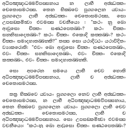
අධිපඤ‍්ඤාධම‍්මවිපස‍්සනාය
න
ලාභී
අජ‍්ඣත‍්තං
චෙතොසමථස‍්ස
.
තෙන
භික‍්ඛවෙ
පුග‍්ගලෙන
ය‍්වායං
පුග‍්ගලො
ලාභී
අජ‍්ඣත‍්තං
චෙතොසමථස‍්ස
,
සො
උපසඞ‍්කමිත්‍වා
එවමස‍්ස
වචනීයො
: “
කථං
නු
ඛො
ආවුසො
චිත‍්තං
සණ‍්ඨපෙතබ‍්බං
?
කථං
චිත‍්තං
සන‍්නිසාදෙතබ‍්බං
?
කථං
චිත‍්තං
එකොදි
කත‍්තබ‍්බං
?
කථං
චිත‍්තං
සමාදහාතබ‍්බන‍්ති
?”
තස‍්ස
සො
යථාදිට‍්ඨං
යථාවිදිතං
ව්‍යාකරොති
: “
එවං
ඛො
ආවුසො
චිත‍්තං
සණ‍්ඨපෙතබ‍්බං
,
එවං
චිත‍්තං
සන‍්නිසාදෙතබ‍්බං
,
එවං
චිත‍්තං
එකොදි
කත‍්තබ‍්බං
,
එවං
චිත‍්තං
සමාදහාතබ‍්බන‍්ති
.
සො
අපරෙන
සමයෙ
ලාභී
චෙව
හොති
අධිපඤ‍්ඤාධම‍්මවිපස‍්සනාය
,
ලාභී
ච
අජ‍්ඣත‍්තං
චෙතොසමථස‍්ස
.
තත්‍ර
භික‍්ඛවෙ
ය‍්වායං
පුග‍්ගලො
නෙව
ලාභී
අජ‍්ඣත‍්තං
චෙතොසමථස‍්ස
,
න
ලාභී
අධිපඤ‍්ඤාධම‍්මවිපස‍්සනාය
,
තෙන
භික‍්ඛවෙ
පුග‍්ගලෙන
ය‍්වායං
පුග‍්ගලො
ලාභී
චෙව
අජ‍්ඣත‍්තං
චෙතොසමථස‍්ස
,
ලාභී
ච
අධිපඤ‍්ඤාධම‍්මවිපස‍්සනාය
.
සො
උපසඞ‍්කමිත්‍වා
එවමස‍්ස
වචනීයො
: “
කථංනු
ඛො
ආවුසො
චිත‍්තං
සණ‍්ඨපෙතබ‍්බං
?