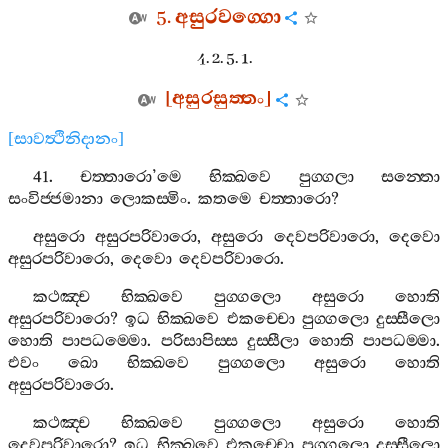
5.
අසුරවග‍්ගො
4. 2. 5. 1.
[
අසුරසුත‍්තං
]
[
සාවත්‍ථිනිදානං
]
41.
චත‍්තාරො
’
මෙ
භික‍්ඛවෙ
පුග‍්ගලා
සන‍්තො
සංවිජ‍්ජමානා
ලොකස‍්මිං
.
කතමෙ
චත‍්තාරො
?
අසුරො
අසුරපරිවාරො
,
අසුරො
දෙවපරිවාරො
,
දෙවො
අසුරපරිවාරො
,
දෙවො
දෙවපරිවාරො
.
කථඤ‍්ච
භික‍්ඛවෙ
පුග‍්ගලො
අසුරො
හොති
අසුරපරිවාරො
?
ඉධ
භික‍්ඛවෙ
එකච‍්චො
පුග‍්ගලො
දුස‍්සීලො
හොති
පාපධම‍්මො
.
පරිසාපිස‍්ස
දුස‍්සීලා
හොති
පාපධම‍්මා
.
එවං
ඛො
භික‍්ඛවෙ
පුග‍්ගලො
අසුරො
හොති
අසුරපරිවාරො
.
කථඤ‍්ච
භික‍්ඛවෙ
පුග‍්ගලො
අසුරො
හොති
දෙවපරිවාරො
?
ඉධ
භික‍්ඛවෙ
එකච‍්චො
පුග‍්ගලො
දුස‍්සීලො