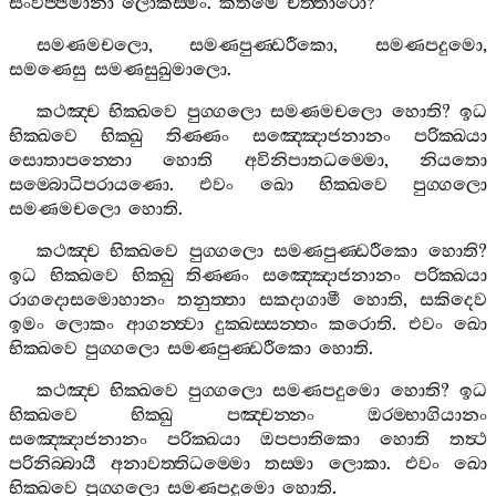
සංවිජ‍්ජමානා
ලොකස‍්මිං
.
කතමෙ
චත‍්තාරො
?
සමණමචලො
,
සමණපුණ‍්ඩරීකො
,
සමණපදුමො
,
සමණෙසු
සමණසුඛුමාලො
.
කථඤ‍්ච
භික‍්ඛවෙ
පුග‍්ගලො
සමණමචලො
හොති
?
ඉධ
භික‍්ඛවෙ
භික‍්ඛු
තිණ‍්ණං
සඤ‍්ඤොජනානං
පරික‍්ඛයා
සොතාපන‍්නො
හොති
අවිනිපාතධම‍්මො
,
නියතො
සම‍්බොධිපරායණො
.
එවං
ඛො
භික‍්ඛවෙ
පුග‍්ගලො
සමණමචලො
හොති
.
කථඤ‍්ච
භික‍්ඛවෙ
පුග‍්ගලො
සමණපුණ‍්ඩරීකො
හොති
?
ඉධ
භික‍්ඛවෙ
භික‍්ඛු
තිණ‍්ණං
සඤ‍්ඤොජනානං
පරික‍්ඛයා
රාගදොසමොහානං
තනුත‍්තා
සකදාගාමී
හොති
,
සකිදෙව
ඉමං
ලොකං
ආගන‍්ත්‍වා
දුක‍්ඛස‍්සන‍්තං
කරොති
.
එවං
ඛො
භික‍්ඛවෙ
පුග‍්ගලො
සමණපුණ‍්ඩරීකො
හොති
.
කථඤ‍්ච
භික‍්ඛවෙ
පුග‍්ගලො
සමණපදුමො
හොති
?
ඉධ
භික‍්ඛවෙ
භික‍්ඛු
පඤ‍්චන‍්නං
ඔරම‍්භාගියානං
සඤ‍්ඤොජනානං
පරික‍්ඛයා
ඔපපාතිකො
හොති
තත්‍ථ
පරිනිබ‍්බායී
අනාවත‍්තිධම‍්මො
තස‍්මා
ලොකා
.
එවං
ඛො
භික‍්ඛවෙ
පුග‍්ගලො
සමණපදුමො
හොති
.