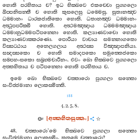
හොති
පරහිතාය
ච
?
ඉධ
භික‍්ඛවෙ
එකච‍්චො
පුග‍්ගලො
ඛිප‍්පනිසන‍්තී
ච
හොති
කුසලෙසු
ධම‍්මෙසු
.
සුතානඤ‍්ච
ධම‍්මානං
ධාරකජාතිකො
හොති
.
ධතානඤ‍්ච
ධම‍්මානං
අත්‍ථූපපරික‍්ඛී
හොති
.
අත්‍ථමඤ‍්ඤාය
ධම‍්මමඤ‍්ඤාය
ධම‍්මානුධම‍්මපටිපන‍්නො
හොති
.
කල්‍යාණවාචො
හොති
කල්‍යාණවාක‍්කරණො
.
පොරියා
වාචාය
සමන‍්නාගතො
විස‍්සට‍්ඨාය
අනෙලගලාය
අත්‍ථස‍්ස
විඤ‍්ඤාපනියා
.
සන්‍දස‍්සකො
ච
හොති
සමාදපකො
සමුත‍්තෙජකො
සම‍්පහංසකො
සබ්‍රහ‍්මචාරීනං
.
එවං
ඛො
භික‍්ඛවෙ
පුග‍්ගලො
අත‍්තහිතාය
ච
පටිපන‍්නො
හොති
පරහිතාය
ච
.
ඉමෙ
ඛො
භික‍්ඛවෙ
චත‍්තාරො
පුග‍්ගලා
සන‍්තො
සංවිජ‍්ජමානා
ලොකස‍්මින‍්ති
.
188
4. 2. 5. 8.
[
අත‍්තහිතසුත‍්තං
]
48.
චත‍්තාරො
’
මෙ
භික‍්ඛවෙ
පුග‍්ගලා
සන‍්තො
සංවිජ‍්ජමානා
ලොකස‍්මිං
.
කතමෙ
චත‍්තාරො
?