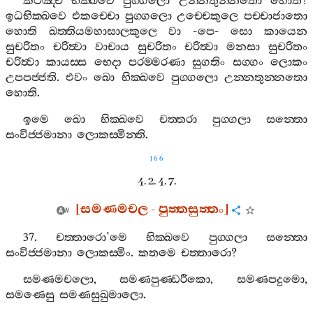
කථඤ‍්ච
භික‍්ඛවෙ
පුග‍්ගලො
උන‍්නතුන‍්නතො
හොති
?
ඉධභික‍්ඛවෙ
එකච‍්චො
පුග‍්ගලො
උච‍්චෙකුලෙ
පච‍්චාජාතො
හොති
ඛත‍්තියමහාසාලකුලෙ
වා
-
පෙ
-
සො
කායෙන
සුචරිතං
චරිත්‍වා
වාචාය
සුචරිතං
චරිත්‍වා
මනසා
සුචරිතං
චරිත්‍වා
කායස‍්ස
භෙදා
පරම‍්මරණා
සුගතිං
සග‍්ගං
ලොකං
උපපජ‍්ජති
.
එවං
ඛො
භික‍්ඛවෙ
පුග‍්ගලො
උන‍්නතුන‍්නතො
හොති
.
ඉමෙ
ඛො
භික‍්ඛවෙ
චත‍්තරා
පුග‍්ගලා
සන‍්තො
සංවිජ‍්ජමානා
ලොකස‍්මින‍්ති
.
166
4. 2. 4. 7.
[
සමණමචල
-
පුත‍්තසුත‍්තං
]
37.
චත‍්තාරො
’
මෙ
භික‍්ඛවෙ
පුග‍්ගලා
සන‍්තො
සංවිජ‍්ජමානා
ලොකස‍්මිං
.
කතමෙ
චත‍්තාරො
?
සමණමචලො
,
සමණපුණ‍්ඩරීකො
,
සමණපදුමො
,
සමණෙසු
සමණසුඛුමාලො
.