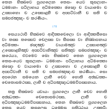
තෙන
භික‍්ඛවෙ
පුග‍්ගලෙන
තෙසං
යෙව
කුසලානං
ධම‍්මානං
පටිලාභාය
අධිමත‍්තො
ඡන්‍දො
ච
වායාමො
ච
උස‍්සාහො
ච
උස‍්සොළ‍්හී
ච
අප‍්පටිවානී
ච
සති
ච
සම‍්පජඤ‍්ඤං
ච
කරණීයං
.
178
සෙය්‍යථාපි
භික‍්ඛවෙ
ආදිත‍්තචෙලො
වා
ආදිත‍්තසීසො
වා
තස‍්ස
තස‍්සෙව
චෙලස‍්ස
වා
සීසස‍්ස
වා
නිබ‍්බාපනාය
අධිමත‍්තං
ඡන්‍දඤ‍්ච
වායාමඤ‍්ච
උස‍්සාහඤ‍්ච
උස‍්සොළ‍්හිඤ‍්ච
අප‍්පටිවානිඤ‍්ච
සතිඤ‍්ච
සම‍්පජඤ‍්ඤං
ච
කරෙය්‍ය
,
එවමෙව
ඛො
භික‍්ඛවෙ
තෙන
පුග‍්ගලෙන
තෙසංයෙව
කුසලානං
ධම‍්මානං
පටිලාභාය
අධිමත‍්තො
ඡන්‍දො
ච
වායාමො
ච
උස‍්සාහො
ච
උස‍්සොළ‍්හී
ච
අප‍්පටිවානී
ච
සති
ච
සම‍්පජඤ‍්ඤංච
කරණීයං
.
සො
අපරෙන
සමයෙන
ලාභී
චෙව
හොති
අජ‍්ඣත‍්තං
චෙතොසමථස‍්ස
,
ලාභී
ච
අධිපඤ‍්ඤාධම‍්මවිපස‍්සනාය
.
තත්‍ර
භික‍්ඛවෙ
ය‍්වායං
පුග‍්ගලො
ලාභී
චෙව
හොති
අජ‍්ඣත‍්තං
චෙතොසමථස‍්ස
,
ලාභී
ච
අධිපඤ‍්ඤාධම‍්මවිපස‍්සනාය
,
තෙන
භික‍්ඛවෙ
පුග‍්ගලෙන
තෙසු
යෙව
කුසලෙසු
ධම‍්මෙසු
පතිට‍්ඨාය
උත‍්තරිං