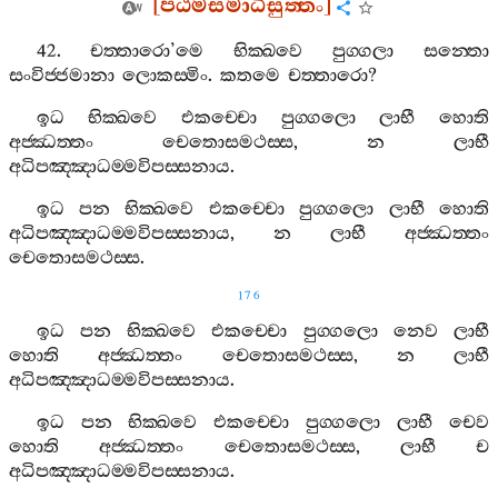
[
පඨමසමාධිසුත‍්තං
]
42.
චත‍්තාරො
’
මෙ
භික‍්ඛවෙ
පුග‍්ගලා
සන‍්තො
සංවිජ‍්ජමානා
ලොකස‍්මිං
.
කතමෙ
චත‍්තාරො
?
ඉධ
භික‍්ඛවෙ
එකච‍්චො
පුග‍්ගලො
ලාභී
හොති
අජ‍්ඣත‍්තං
චෙතොසමථස‍්ස
,
න
ලාභී
අධිපඤ‍්ඤාධම‍්මවිපස‍්සනාය
.
ඉධ
පන
භික‍්ඛවෙ
එකච‍්චො
පුග‍්ගලො
ලාභී
හොති
අධිපඤ‍්ඤාධම‍්මවිපස‍්සනාය
,
න
ලාභී
අජ‍්ඣත‍්තං
චෙතොසමථස‍්ස
.
176
ඉධ
පන
භික‍්ඛවෙ
එකච‍්චො
පුග‍්ගලො
නෙව
ලාභී
හොති
අජ‍්ඣත‍්තං
චෙතොසමථස‍්ස
,
න
ලාභී
අධිපඤ‍්ඤාධම‍්මවිපස‍්සනාය
.
ඉධ
පන
භික‍්ඛවෙ
එකච‍්චො
පුග‍්ගලො
ලාභී
චෙව
හොති
අජ‍්ඣත‍්තං
චෙතොසමථස‍්ස
,
ලාභී
ච
අධිපඤ‍්ඤාධම‍්මවිපස‍්සනාය
.