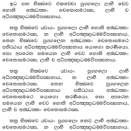
ඉධ
පන
භික‍්ඛවෙ
එකච‍්චො
පුග‍්ගලො
ලාභී
චෙව
හොති
අජ‍්ඣත‍්තං
චෙතොසමථස‍්ස
,
ලාභී
ච
අධිපඤ‍්ඤාධම‍්මවිපස‍්සනාය
.
තත්‍ර
භික‍්ඛවෙ
ය‍්වායං
පුග‍්ගලො
ලාභී
හොති
අජ‍්ඣත‍්තං
චෙතොසමථස‍්ස
,
න
ලාභී
අධිපඤ‍්ඤාධම‍්මවිපස‍්සනාය
,
තෙන
භික‍්ඛවෙ
පුග‍්ගලෙන
අජ‍්ඣත‍්තං
චෙතොසමථෙ
පතිට‍්ඨාය
අධිපඤ‍්ඤාධම‍්මවිපස‍්සනාය
යොගො
කරණීයො
.
සො
අපරෙන
සමයෙන
ලාභී
චෙව
හොති
අජ‍්ඣත‍්තං
චෙතොසමථස‍්ස
,
ලාභී
ච
අධිපඤ‍්ඤාධම‍්මවිපස‍්සනාය
.
තත්‍ර
භික‍්ඛවෙ
ය‍්වායං
පුග‍්ගලො
ලාභී
අධිපඤ‍්ඤාධම‍්මවිපස‍්සනාය
,
න
ලාභී
අජ‍්ඣත‍්තං
චෙතොසමථස‍්ස
.
තෙන
භික‍්ඛවෙ
පුග‍්ගලෙන
අධිපඤ‍්ඤාධම‍්මවිපස‍්සනාය
පතිට‍්ඨාය
අජ‍්ඣත‍්තං
චෙතොසමථෙ
යොගො
කරණීයො
.
සො
අපරෙන
සමයෙන
ලාභී
චෙව
හොති
අධිපඤ‍්ඤාධම‍්මවිපස‍්සනාය
,
ලාභී
ච
අජ‍්ඣත‍්තං
චෙතොසමථස‍්ස
.
තත්‍ර
භික‍්ඛවෙ
ය‍්වායං
පුග‍්ගලො
නෙව
ලාභී
අජ‍්ඣත‍්තං
චෙතොසමථස‍්ස
,
න
ලාභී
අධිපඤ‍්ඤාධම‍්මවිපස‍්සනාය
.