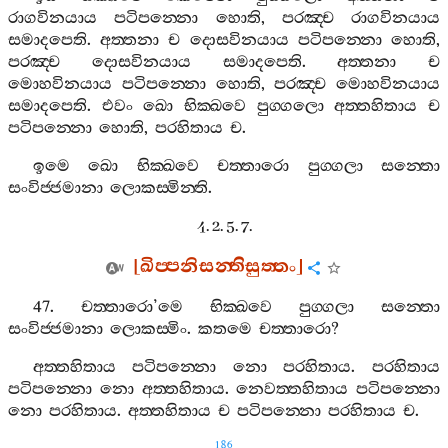
රාගවිනයාය
පටිපන‍්නො
හොති
,
පරඤ‍්ච
රාගවිනයාය
සමාදපෙති
.
අත‍්තනා
ච
දොසවිනයාය
පටිපන‍්නො
හොති
,
පරඤ‍්ච
දොසවිනයාය
සමාදපෙති
.
අත‍්තනා
ච
මොහවිනයාය
පටිපන‍්නො
හොති
,
පරඤ‍්ච
මොහවිනයාය
සමාදපෙති
.
එවං
ඛො
භික‍්ඛවෙ
පුග‍්ගලො
අත‍්තහිතාය
ච
පටිපන‍්නො
හොති
,
පරහිතාය
ච
.
ඉමෙ
ඛො
භික‍්ඛවෙ
චත‍්තාරො
පුග‍්ගලා
සන‍්තො
සංවිජ‍්ජමානා
ලොකස‍්මින‍්ති
.
4. 2. 5. 7.
[
ඛිප‍්පනිසන‍්තිසුත‍්තං
]
47.
චත‍්තාරො
’
මෙ
භික‍්ඛවෙ
පුග‍්ගලා
සන‍්තො
සංවිජ‍්ජමානා
ලොකස‍්මිං
.
කතමෙ
චත‍්තාරො
?
අත‍්තහිතාය
පටිපන‍්නො
නො
පරහිතාය
.
පරහිතාය
පටිපන‍්නො
නො
අත‍්තහිතාය
.
නෙවත‍්තහිතාය
පටිපන‍්නො
නො
පරහිතාය
.
අත‍්තහිතාය
ච
පටිපන‍්නො
පරහිතාය
ච
.
186