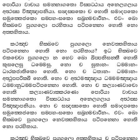
පොරියා
වාචාය
සමන‍්නාගතො
විස‍්සට‍්ඨාය
අනෙලගලාය
අත්‍ථස‍්ස
විඤ‍්ඤාපනියා
.
සන්‍දස‍්සකො
ච
හොති
සමාදපකො
සමුත‍්තෙජකො
සම‍්පහංසකො
සබ්‍රහ‍්මචාරීනං
.
එවං
ඛො
භික‍්ඛවෙ
පුග‍්ගලො
පරහිතාය
පටිපන‍්නො
හොති
නො
අත‍්තහිතාය
.
කථඤ‍්ච
භික‍්ඛවෙ
පුග‍්ගලො
නෙවත‍්තහිතාය
පටිපන‍්නො
හොති
නො
පරහිතාය
?
ඉධ
භික‍්ඛවෙ
එකච‍්චො
පුග‍්ගලො
න
හෙව
ඛො
ඛිප‍්පනිසන‍්තී
හොති
කුසලෙසු
ධම‍්මෙසු
.
නො
ච
සුතානං
ධම‍්මානං
ධාරකජාතිකො
හොති
.
නො
ච
ධතානං
ධම‍්මානං
අත්‍ථූපපරික‍්ඛී
හොති
.
නො
ච
අත්‍ථමඤ‍්ඤාය
ධම‍්මමඤ‍්ඤාය
ධම‍්මානුධම‍්මපටිපන‍්නො
හොති
.
නො
ච
කල්‍යාණවාචො
හොති
කල්‍යාණවාක‍්කරණො
පොරියා
වාචාය
සමන‍්නාගතො
විස‍්සට‍්ඨාය
අනෙලගලාය
අත්‍ථස‍්ස
විඤ‍්ඤාපනියා
.
නො
ච
සන්‍දස‍්සකො
හොති
සමාදපකො
සමුත‍්තෙජකො
සම‍්පහංසකො
සබ්‍රහ‍්මචාරීනං
.
එවං
ඛො
භික‍්ඛවෙ
පුග‍්ගලො
නෙවත‍්තහිතාය
පටිපන‍්නො
හොති
නො
පරහිතාය
.
කථඤ‍්ච
භික‍්ඛවෙ
පුග‍්ගලො
අත‍්තහිතාය
ච
පටිපන‍්නො