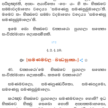
පරිභුඤ‍්ජති
,
අප‍්පං
අයාචිතො
-
පෙ
-
යං
හි
තං
භික‍්ඛවෙ
සම‍්මාවදමානො
වදෙය්‍ය
‘
සමණෙසු
සමණසුඛුමාලො
’
ති
.
මමෙව
තං
භික‍්ඛවෙ
සම‍්මා
වදමානො
වදෙය්‍ය
‘
සමණෙසු
සමණසුඛුමාලො
’
ති
.
ඉමෙ
ඛො
භික‍්ඛවෙ
චත‍්තාරො
පුග‍්ගලා
සන‍්තො
සංවිජ‍්ජමානා
ලොකස‍්මින‍්ති
.
172
4. 2. 4. 10.
[
සමණමචල
-
ඛන්‍ධසුත‍්තං
]
40.
චත‍්තාරො
’
මෙ
භික‍්ඛවෙ
පුග‍්ගලා
සන‍්තො
සංවිජ‍්ජමානා
ලොකස‍්මිං
.
කතමෙ
චත‍්තාරො
?
සමණමචලො
,
සමණපුණ‍්ඩරීකො
,
සමණපදුමො
,
සමණෙසු
සමණසුඛුමාලො
.
කථඤ‍්ච
භික‍්ඛවෙ
පුග‍්ගලො
සමණමචලො
හොති
?
ඉධ
භික‍්ඛවෙ
භික‍්ඛු
සෙඛො
හොති
අප‍්පත‍්තමානසො
,