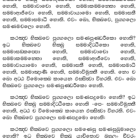
හොති
,
සම‍්මාවාචො
හොති
,
සම‍්මාකම‍්මන‍්තො
හොති
,
සම‍්මාආජීවො
හොති
,
සම‍්මාවායාමො
හොති
,
සම‍්මාසතී
හොති
,
සම‍්මාසමාධී
හොති
.
එවං
ඛො
,
භික‍්ඛවෙ
,
පුග‍්ගලො
සමණමචලො
හොති
.
කථඤ‍්ච
භික‍්ඛවෙ
පුග‍්ගලො
සමණපුණ‍්ඩරීකො
හොති
?
ඉධ
භික‍්ඛවෙ
භික‍්ඛු
සම‍්මාදිට‍්ඨිකො
හොති
,
සම‍්මාසඞ‍්කප‍්පො
හොති
,
සම‍්මාවාචො
හොති
,
සම‍්මාකම‍්මන‍්තො
හොති
,
සම‍්මාආජීවො
හොති
,
සම‍්මාවායාමො
හොති
,
සම‍්මාසතී
හොති
,
සම‍්මාසමාධී
හොති
,
සම‍්මාඤාණී
හොති
,
සම‍්මාවිමුත‍්තී
හොති
.
නො
ච
ඛො
අට‍්ඨ
විමොක‍්ඛෙ
කායෙන
ඵස‍්සිත්‍වා
විහරති
.
එවං
ඛො
භික‍්ඛවෙ
පුග‍්ගලො
සමණපුණ‍්ඩරීකො
හොති
.
කථඤ‍්ච
භික‍්ඛවෙ
පුග‍්ගලො
සමණපදුමො
හොති
?
ඉධ
භික‍්ඛවෙ
භික‍්ඛු
සම‍්මාදිට‍්ඨිකො
හොති
-
පෙ
-
සම‍්මාවිමුත‍්තී
හොති
,
අට‍්ඨ
ච
විමොක‍්ඛෙ
කායෙන
ඵස‍්සිත්‍වා
විහරති
.
එවං
ඛො
භික‍්ඛවෙ
පුග‍්ගලො
සමණපදුමො
හොති
:
කථඤ‍්ච
භික‍්ඛවෙ
පුග‍්ගලො
සමණෙසු
සමණසුඛුමාලො
හොති
?
ඉධ
භික‍්ඛවෙ
භික‍්ඛු
යාචිතොව
බහුලං
චීවරං