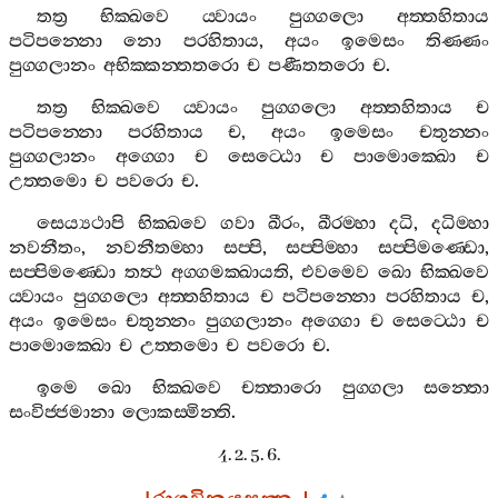
තත්‍ර
භික‍්ඛවෙ
ය‍්වායං
පුග‍්ගලො
අත‍්තහිතාය
පටිපන‍්නො
නො
පරහිතාය
,
අයං
ඉමෙසං
තිණ‍්ණං
පුග‍්ගලානං
අභික‍්කන‍්තතරො
ච
පණීතතරො
ච
.
තත්‍ර
භික‍්ඛවෙ
ය‍්වායං
පුග‍්ගලො
අත‍්තහිතාය
ච
පටිපන‍්නො
පරහිතාය
ච
,
අයං
ඉමෙසං
චතුන‍්නං
පුග‍්ගලානං
අග‍්ගො
ච
සෙට‍්ඨො
ච
පාමොක‍්ඛො
ච
උත‍්තමො
ච
පවරො
ච
.
සෙය්‍යථාපි
භික‍්ඛවෙ
ගවා
ඛීරං
,
ඛීරම‍්හා
දධි
,
දධිම‍්හා
නවනීතං
,
නවනීතම‍්හා
සප‍්පි
,
සප‍්පිම‍්හා
සප‍්පිමණ‍්ඩො
,
සප‍්පිමණ‍්ඩො
තත්‍ථ
අග‍්ගමක‍්ඛායති
,
එවමෙව
ඛො
භික‍්ඛවෙ
ය‍්වායං
පුග‍්ගලො
අත‍්තහිතාය
ච
පටිපන‍්නො
පරහිතාය
ච
,
අයං
ඉමෙසං
චතුන‍්නං
පුග‍්ගලානං
අග‍්ගො
ච
සෙට‍්ඨො
ච
පාමොක‍්ඛො
ච
උත‍්තමො
ච
පවරො
ච
.
ඉමෙ
ඛො
භික‍්ඛවෙ
චත‍්තාරො
පුග‍්ගලා
සන‍්තො
සංවිජ‍්ජමානා
ලොකස‍්මින‍්ති
.
4. 2. 5. 6.