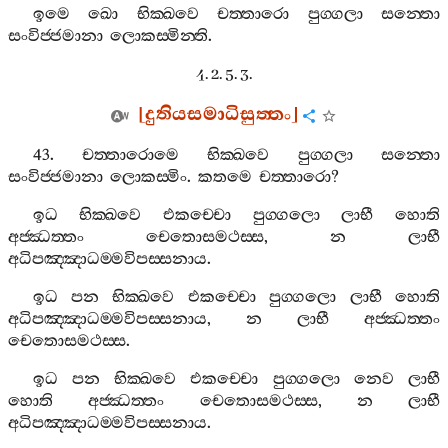
ඉමෙ
ඛො
භික‍්ඛවෙ
චත‍්තාරො
පුග‍්ගලා
සන‍්තො
සංවිජ‍්ජමානා
ලොකස‍්මින‍්ති
.
4. 2. 5. 3.
[
දුතියසමාධිසුත‍්තං
]
43.
චත‍්තාරොමෙ
භික‍්ඛවෙ
පුග‍්ගලා
සන‍්තො
සංවිජ‍්ජමානා
ලොකස‍්මිං
.
කතමෙ
චත‍්තාරො
?
ඉධ
භික‍්ඛවෙ
එකච‍්චො
පුග‍්ගලො
ලාභී
හොති
අජ‍්ඣත‍්තං
චෙතොසමථස‍්ස
,
න
ලාභී
අධිපඤ‍්ඤාධම‍්මවිපස‍්සනාය
.
ඉධ
පන
භික‍්ඛවෙ
එකච‍්චො
පුග‍්ගලො
ලාභී
හොති
අධිපඤ‍්ඤාධම‍්මවිපස‍්සනාය
,
න
ලාභී
අජ‍්ඣත‍්තං
චෙතොසමථස‍්ස
.
ඉධ
පන
භික‍්ඛවෙ
එකච‍්චො
පුග‍්ගලො
නෙව
ලාභී
හොති
අජ‍්ඣත‍්තං
චෙතොසමථස‍්ස
,
න
ලාභී
අධිපඤ‍්ඤාධම‍්මවිපස‍්සනාය
.