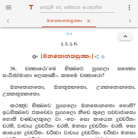
ඔනතොනතසුත‍්තං
164
4. 2. 4. 6.
[
ඔනතොනතසුත‍්තං
]
36.
චත‍්තාරො
’
මෙ
භික‍්ඛවෙ
පුග‍්ගලා
සන‍්තො
සංවිජ‍්ජමානා
ලොකස‍්මිං
.
කතමෙ
චත‍්තාරො
?
ඔනතොනතො
,
ඔනතුන‍්නතො
,
උන‍්නතොනතො
,
උන‍්නතුන‍්නතො
.
කථඤ‍්ච
භික‍්ඛවෙ
පුග‍්ගලො
ඔනතොනතො
හොති
?
ඉධභික‍්ඛවෙ
එකච‍්චො
පුග‍්ගලො
නීචෙ
කුලෙ
පච‍්චාජාතො
හොති
චණ‍්ඩාලකුලෙ
වා
-
පෙ
-
සො
කායෙන
දුච‍්චරිතං
චරති
,
වාචාය
දුච‍්චරිතං
චරති
,
මනසා
දුච‍්චරිතං
චරති
.
සො
කායෙන
දුච‍්චරිතං
චරිත්‍වා
වාචාය
දුච‍්චරිතං
චරිත්‍වා
මනසා