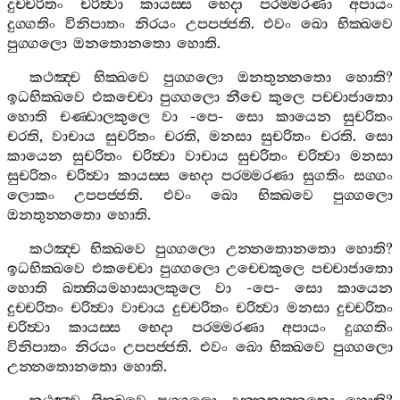
දුච‍්චරිතං
චරිත්‍වා
කායස‍්ස
භෙදා
පරම‍්මරණා
අපායං
දුග‍්ගතිං
විනිපාතං
නිරයං
උපපජ‍්ජති
.
එවං
ඛො
භික‍්ඛවෙ
පුග‍්ගලො
ඔනතොනතො
හොති
.
කථඤ‍්ච
භික‍්ඛවෙ
පුග‍්ගලො
ඔනතුන‍්නතො
හොති
?
ඉධභික‍්ඛවෙ
එකච‍්චො
පුග‍්ගලො
නීචෙ
කුලෙ
පච‍්චාජාතො
හොති
චණ‍්ඩාලකුලෙ
වා
-
පෙ
-
සො
කායෙන
සුචරිතං
චරති
,
වාචාය
සුචරිතං
චරති
,
මනසා
සුචරිතං
චරති
.
සො
කායෙන
සුචරිතං
චරිත්‍වා
වාචාය
සුචරිතං
චරිත්‍වා
මනසා
සුචරිතං
චරිත්‍වා
කායස‍්ස
භෙදා
පරම‍්මරණා
සුගතිං
සග‍්ගං
ලොකං
උපපජ‍්ජති
.
එවං
ඛො
භික‍්ඛවෙ
පුග‍්ගලො
ඔනතුන‍්නතො
හොති
.
කථඤ‍්ච
භික‍්ඛවෙ
පුග‍්ගලො
උන‍්නතොනතො
හොති
?
ඉධභික‍්ඛවෙ
එකච‍්චො
පුග‍්ගලො
උච‍්චෙකුලෙ
පච‍්චාජාතො
හොති
ඛත‍්තියමහාසාලකුලෙ
වා
-
පෙ
-
සො
කායෙන
දුච‍්චරිතං
චරිත්‍වා
වාචාය
දුච‍්චරිතං
චරිත්‍වා
මනසා
දුච‍්චරිතං
චරිත්‍වා
කායස‍්ස
භෙදා
පරම‍්මරණා
අපායං
දුග‍්ගතිං
විනිපාතං
නිරයං
උපපජ‍්ජති
.
එවං
ඛො
භික‍්ඛවෙ
පුග‍්ගලො
උන‍්නතොනතො
හොති
.