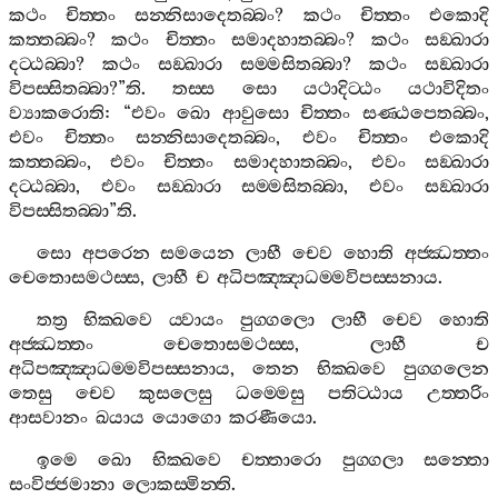
කථං
චිත‍්තං
සන‍්නිසාදෙතබ‍්බං
?
කථං
චිත‍්තං
එකොදි
කත‍්තබ‍්බං
?
කථං
චිත‍්තං
සමාදහාතබ‍්බං
?
කථං
සඞ‍්ඛාරා
දට‍්ඨබ‍්බා
?
කථං
සඞ‍්ඛාරා
සම‍්මසිතබ‍්බා
?
කථං
සඞ‍්ඛාරා
විපස‍්සිතබ‍්බා
?”
ති
.
තස‍්ස
සො
යථාදිට‍්ඨං
යථාවිදිතං
ව්‍යාකරොති
: “
එවං
ඛො
ආවුසො
චිත‍්තං
සණ‍්ඨපෙතබ‍්බං
,
එවං
චිත‍්තං
සන‍්නිසාදෙතබ‍්බං
,
එවං
චිත‍්තං
එකොදි
කත‍්තබ‍්බං
,
එවං
චිත‍්තං
සමාදහාතබ‍්බං
,
එවං
සඞ‍්ඛාරා
දට‍්ඨබ‍්බා
,
එවං
සඞ‍්ඛාරා
සම‍්මසිතබ‍්බා
,
එවං
සඞ‍්ඛාරා
විපස‍්සිතබ‍්බා
”
ති
.
සො
අපරෙන
සමයෙන
ලාභී
චෙව
හොති
අජ‍්ඣත‍්තං
චෙතොසමථස‍්ස
,
ලාභී
ච
අධිපඤ‍්ඤාධම‍්මවිපස‍්සනාය
.
තත්‍ර
භික‍්ඛවෙ
ය‍්වායං
පුග‍්ගලො
ලාභී
චෙව
හොති
අජ‍්ඣත‍්තං
චෙතොසමථස‍්ස
,
ලාභී
ච
අධිපඤ‍්ඤාධම‍්මවිපස‍්සනාය
,
තෙන
භික‍්ඛවෙ
පුග‍්ගලෙන
තෙසු
චෙව
කුසලෙසු
ධම‍්මෙසු
පතිට‍්ඨාය
උත‍්තරිං
ආසවානං
ඛයාය
යොගො
කරණීයො
.
ඉමෙ
ඛො
භික‍්ඛවෙ
චත‍්තාරො
පුග‍්ගලා
සන‍්තො
සංවිජ‍්ජමානා
ලොකස‍්මින‍්ති
.