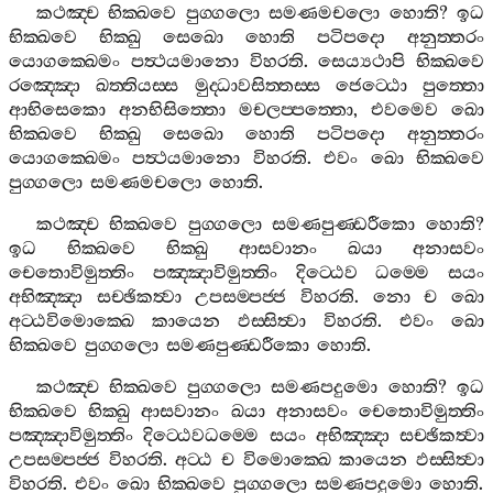
කථඤ‍්ච
භික‍්ඛවෙ
පුග‍්ගලො
සමණමචලො
හොති
?
ඉධ
භික‍්ඛවෙ
භික‍්ඛු
සෙඛො
හොති
පටිපදො
අනුත‍්තරං
යොගක‍්ඛෙමං
පත්‍ථයමානො
විහරති
.
සෙය්‍යථාපි
භික‍්ඛවෙ
රඤ‍්ඤො
ඛත‍්තියස‍්ස
මුද‍්ධාවසිත‍්තස‍්ස
ජෙට‍්ඨො
පුත‍්තො
ආභිසෙකො
අනභිසිත‍්තො
මචලප‍්පත‍්තො
,
එවමෙව
ඛො
භික‍්ඛවෙ
භික‍්ඛු
සෙඛො
හොති
පටිපදො
අනුත‍්තරං
යොගක‍්ඛෙමං
පත්‍ථයමානො
විහරති
.
එවං
ඛො
භික‍්ඛවෙ
පුග‍්ගලො
සමණමචලො
හොති
.
කථඤ‍්ච
භික‍්ඛවෙ
පුග‍්ගලො
සමණපුණ‍්ඩරීකො
හොති
?
ඉධ
භික‍්ඛවෙ
භික‍්ඛු
ආසවානං
ඛයා
අනාසවං
චෙතොවිමුත‍්තිං
පඤ‍්ඤාවිමුත‍්තිං
දිට‍්ඨෙව
ධම‍්මෙ
සයං
අභිඤ‍්ඤා
සච‍්ඡිකත්‍වා
උපසම‍්පජ‍්ජ
විහරති
.
නො
ච
ඛො
අට‍්ඨවිමොක‍්ඛෙ
කායෙන
ඵස‍්සිත්‍වා
විහරති
.
එවං
ඛො
භික‍්ඛවෙ
පුග‍්ගලො
සමණපුණ‍්ඩරීකො
හොති
.
කථඤ‍්ච
භික‍්ඛවෙ
පුග‍්ගලො
සමණපදුමො
හොති
?
ඉධ
භික‍්ඛවෙ
භික‍්ඛු
ආසවානං
ඛයා
අනාසවං
චෙතොවිමුත‍්තිං
පඤ‍්ඤාවිමුත‍්තිං
දිට‍්ඨෙවධම‍්මෙ
සයං
අභිඤ‍්ඤා
සච‍්ඡිකත්‍වා
උපසම‍්පජ‍්ජ
විහරති
.
අට‍්ඨ
ච
විමොක‍්ඛෙ
කායෙන
ඵස‍්සිත්‍වා
විහරති
.
එවං
ඛො
භික‍්ඛවෙ
පුග‍්ගලො
සමණපදුමො
හොති
.