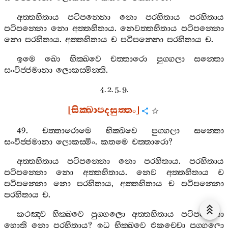
අත‍්තහිතාය
පටිපන‍්නො
නො
පරහිතාය
පරහිතාය
පටිපන‍්නො
නො
අත‍්තහිතාය
.
නෙවත‍්තහිතාය
පටිපන‍්නො
නො
පරහිතාය
.
අත‍්තහිතාය
ච
පටිපන‍්නො
පරහිතාය
ච
.
ඉමෙ
ඛො
භික‍්ඛවෙ
චත‍්තාරො
පුග‍්ගලා
සන‍්තො
සංවිජ‍්ජමානා
ලොකස‍්මින‍්ති
.
4. 2. 5. 9.
[
සික‍්ඛාපදසුත‍්තං
]
49.
චත‍්තාරොමෙ
භික‍්ඛවෙ
පුග‍්ගලා
සන‍්තො
සංවිජ‍්ජමානා
ලොකස‍්මිං
.
කතමෙ
චත‍්තාරො
?
අත‍්තහිතාය
පටිපන‍්නො
නො
පරහිතාය
.
පරහිතාය
පටිපන‍්නො
නො
අත‍්තහිතාය
.
නෙව
අත‍්තහිතාය
ච
පටිපන‍්නො
නො
පරහිතාය
,
අත‍්තහිතාය
ච
පටිපන‍්නො
පරහිතාය
ච
.
කථඤ‍්ච
භික‍්ඛවෙ
පුග‍්ගලො
අත‍්තහිතාය
පටිපන‍්නො
හොති
නො
පරහිතාය
?
ඉධ
භික‍්ඛවෙ
එකච‍්චො
පුග‍්ගලො