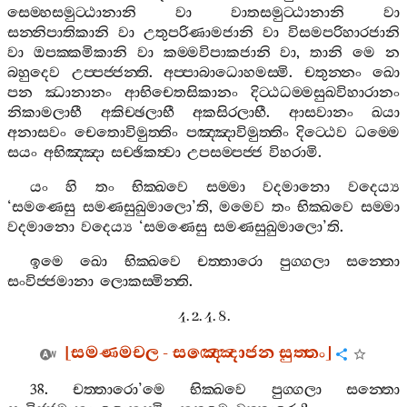
සෙම‍්හසමුට‍්ඨානානි
වා
වාතසමුට‍්ඨානානි
වා
සන‍්නිපාතිකානි
වා
උතුපරිණාමජානි
වා
විසමපරිහාරජානි
වා
ඔපක‍්කමිකානි
වා
කම‍්මවිපාකජානි
වා
,
තානි
මෙ
න
බහුදෙව
උප‍්පජ‍්ජන‍්ති
.
අප‍්පාබාධොහමස‍්මි
.
චතුන‍්නං
ඛො
පන
ඣානානං
ආභිචෙතසිකානං
දිට‍්ඨධම‍්මසුඛවිහාරානං
නිකාමලාභී
අකිච‍්ඡලාභී
අකසිරලාභී
.
ආසවානං
ඛයා
අනාසවං
චෙතොවිමුත‍්තිං
පඤ‍්ඤාවිමුත‍්තිං
දිට‍්ඨෙව
ධම‍්මෙ
සයං
අභිඤ‍්ඤා
සච‍්ඡිකත්‍වා
උපසම‍්පජ‍්ජ
විහරාමි
.
යං
හි
තං
භික‍්ඛවෙ
සම‍්මා
වදමානො
වදෙය්‍ය
‘
සමණෙසු
සමණසුඛුමාලො
’
ති
,
මමෙව
තං
භික‍්ඛවෙ
සම‍්මා
වදමානො
වදෙය්‍ය
‘
සමණෙසු
සමණසුඛුමාලො
’
ති
.
ඉමෙ
ඛො
භික‍්ඛවෙ
චත‍්තාරො
පුග‍්ගලා
සන‍්තො
සංවිජ‍්ජමානා
ලොකස‍්මින‍්ති
.
4. 2. 4. 8.
[
සමණමචල
-
සඤ‍්ඤොජන
සුත‍්තං
]
38.
චත‍්තාරො
’
මෙ
භික‍්ඛවෙ
පුග‍්ගලා
සන‍්තො