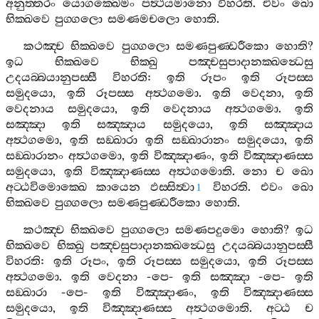
අනුත‍්තරං
යොගක‍්ඛෙමං
පත්‍ථයමානො
විහරති
.
එවං
ඛො
භික‍්ඛවෙ
පුග‍්ගලො
සමණමචලො
හොති
.
කථඤ‍්ච
භික‍්ඛවෙ
පුග‍්ගලො
සමණපුණ‍්ඩරීකො
හොති
?
ඉධ
භික‍්ඛවෙ
භික‍්ඛු
පඤ‍්චසුපාදානක‍්ඛන්‍ධෙසු
උදයබ‍්බයානුපස‍්සී
විහරති
:
ඉති
රූපං
ඉති
රූපස‍්ස
සමුදයො
,
ඉති
රූපස‍්ස
අත්‍ථගමො
.
ඉති
වෙදනා
,
ඉති
වෙදනාය
සමුදයො
,
ඉති
වෙදනාය
අත්‍ථගමො
.
ඉති
සඤ‍්ඤා
ඉති
සඤ‍්ඤාය
සමුදයො
,
ඉති
සඤ‍්ඤාය
අත්‍ථගමො
,
ඉති
සඞ‍්ඛාරා
ඉති
සඞ‍්ඛාරානං
සමුදයො
,
ඉති
සඞ‍්ඛාරානං
අත්‍ථගමො
,
ඉති
විඤ‍්ඤාණං
,
ඉති
විඤ‍්ඤාණස‍්ස
සමුදයො
,
ඉති
විඤ‍්ඤාණස‍්ස
අත්‍ථගමොති
.
නො
ච
ඛො
අට‍්ඨවිමොක‍්ඛෙ
කායෙන
ඵස‍්සිත්‍වා
විහරති
.
එවං
ඛො
1
භික‍්ඛවෙ
පුග‍්ගලො
සමණපුණ‍්ඩරීකො
හොති
.
කථඤ‍්ච
භික‍්ඛවෙ
පුග‍්ගලො
සමණපදුමො
හොති
?
ඉධ
භික‍්ඛවෙ
භික‍්ඛු
පඤ‍්චසුපාදානක‍්ඛන්‍ධෙසු
උදයබ‍්බයානුපස‍්සී
විහරති
:
ඉති
රූපං
,
ඉති
රූපස‍්ස
සමුදයො
,
ඉති
රූපස‍්ස
අත්‍ථගමො
.
ඉති
වෙදනා
-
පෙ
-
ඉති
සඤ‍්ඤා
-
පෙ
-
ඉති
සඞ‍්ඛාරා
-
පෙ
-
ඉති
විඤ‍්ඤාණං
,
ඉති
විඤ‍්ඤාණස‍්ස
සමුදයො
,
ඉති
විඤ‍්ඤාණස‍්ස
අත්‍ථගමොති
.
අට‍්ඨ
ච