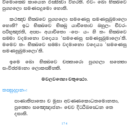
විමොක‍්ඛෙ
කායෙන
ඵස‍්සිත්‍වා
විහරති
.
එවං
ඛො
භික‍්ඛවෙ
පුග‍්ගලො
සමණපදුමො
හොති
.
කථඤ‍්ච
භික‍්ඛවෙ
පුග‍්ගලො
සමණෙසු
සමණසුඛුමාලො
හොති
?
ඉධ
භික‍්ඛවෙ
භික‍්ඛු
යාචිතොව
බහුලං
චීවරං
පරිභුඤ‍්ජති
,
අප‍්පං
අයාචිතො
-
පෙ
-
යං
හි
තං
භික‍්ඛවෙ
සම‍්මා
වදමානො
වදෙය්‍ය
‘
සමණෙසු
සමණසුඛුමාලො
’
ති
.
මමෙව
තං
භික‍්ඛවෙ
සම‍්මා
වදමානො
වදෙය්‍ය
‘
සමණෙසු
සමණසුඛුමාලො
’
ති
.
ඉමෙ
ඛො
භික‍්ඛවෙ
චත‍්තාරො
පුග‍්ගලා
සන‍්තො
සංවිජ‍්ජමානා
ලොකස‍්මින‍්ති
.
මචලවග‍්ගො
චතුත්‍ථො
.
තස‍්සුද‍්දානං
:
පාණාතිපාතො
ච
මුසා
අවණ‍්ණකොධතමොනතා
,
පුත‍්තො
සඤ‍්ඤොජනං
චෙව
දිට‍්ඨිඛන්‍ධෙන
තෙ
දසාති
.
174