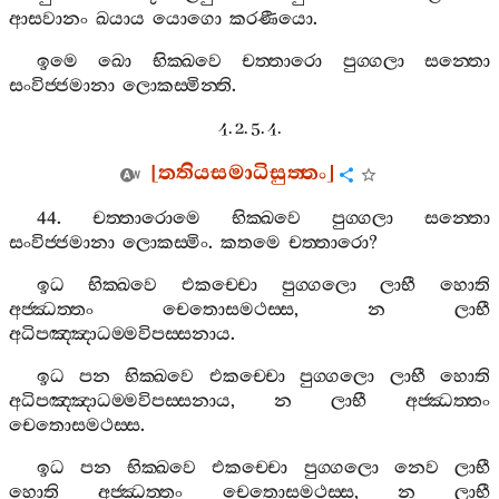
ආසවානං
ඛයාය
යොගො
කරණීයො
.
ඉමෙ
ඛො
භික‍්ඛවෙ
චත‍්තාරො
පුග‍්ගලා
සන‍්තො
සංවිජ‍්ජමානා
ලොකස‍්මින‍්ති
.
4. 2. 5. 4.
[
තතියසමාධිසුත‍්තං
]
44.
චත‍්තාරොමෙ
භික‍්ඛවෙ
පුග‍්ගලා
සන‍්තො
සංවිජ‍්ජමානා
ලොකස‍්මිං
.
කතමෙ
චත‍්තාරො
?
ඉධ
භික‍්ඛවෙ
එකච‍්චො
පුග‍්ගලො
ලාභී
හොති
අජ‍්ඣත‍්තං
චෙතොසමථස‍්ස
,
න
ලාභී
අධිපඤ‍්ඤාධම‍්මවිපස‍්සනාය
.
ඉධ
පන
භික‍්ඛවෙ
එකච‍්චො
පුග‍්ගලො
ලාභී
හොති
අධිපඤ‍්ඤාධම‍්මවිපස‍්සනාය
,
න
ලාභී
අජ‍්ඣත‍්තං
චෙතොසමථස‍්ස
.
ඉධ
පන
භික‍්ඛවෙ
එකච‍්චො
පුග‍්ගලො
නෙව
ලාභී
හොති
අජ‍්ඣත‍්තං
චෙතොසමථස‍්ස
,
න
ලාභී