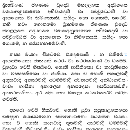
බ්‍රාහ‍්මණෙ
ජිණ‍්ණෙ
වුද‍්ධෙ
මහල‍්ලකෙ
අද‍්ධගතෙ
වයොඅනුප‍්පත‍්තෙ
අභිවාදෙති
වා
පච‍්චුට‍්ඨෙති
වා
ආසනෙන
වා
නිමන‍්තෙති
.
තයිදං
භො
ගොතම
,
තථෙව
.
නහි
භවං
ගොතමො
බ්‍රාහ‍්මණෙ
ජිණ‍්ණෙ
වුද‍්ධෙ
මහල‍්ලකෙ
අද‍්ධගතෙ
වයොඅනුප‍්පත‍්තෙ
අභිවාදෙති
වා
පච‍්චුට‍්ඨෙති
වා
ආසනෙන
වා
නිමන‍්තෙති
.
තයිදං
භො
ගොතම
,
න
සම‍්පන‍්නමෙවාති
.
තස‍්ස
මය‍්හං
භික‍්ඛවෙ
,
එතදහොසි
:
න
වතිමෙ
2
ආයස‍්මන‍්තො
ජානන‍්ති
ථෙරං
වා
ථෙරකරණෙ
වා
ධම‍්මෙ
.
වුද‍්ධො
චෙපි
භික‍්ඛවෙ
,
හොති
ආසීතිකො
වා
නාවුතිකො
වා
වස‍්සසතිකො
වා
ජාතියා
.
සො
ච
හොති
අකාලවාදී
අභූතවාදී
අනත්‍ථවාදී
අධම‍්මවාදී
අවිනයවාදී
අනිධානවතිං
වාචං
භාසිතා
අකාලෙන
අනපදෙසං
අපරියන‍්තවතිං
අනත්‍ථසංහිතං
.
අථ
ඛො
සො
බාලො
ථෙරොත්‍ථෙව
සඞ‍්ඛං
ගච‍්ඡති
.
දහරො
චෙපි
භික‍්ඛවෙ
,
හොති
යුවා
සුසුකාළකෙසො
භද‍්දෙන
යොබ‍්බනෙන
සමන‍්නාගතො
පඨමෙන
වයසා
.
සො
ච
හොති
කාලවාදී
භූතවාදී
අත්‍ථවාදී
ධම‍්මවාදී
විනයවාදී
නිධානවතිං
වාචං
භාසිතා
කාලෙන
සාපදෙසං