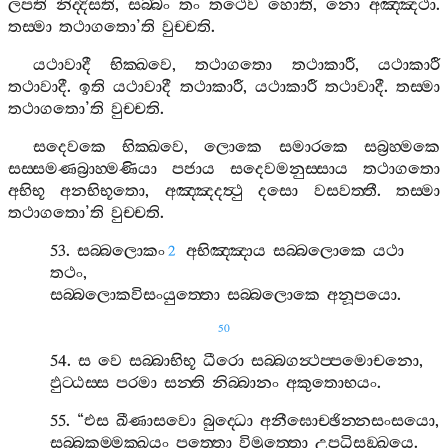
ලපති
නිද‍්දිසති
,
සබ‍්බං
තං
තථෙව
හොති
,
නො
අඤ‍්ඤථා
.
තස‍්මා
තථාගතො
’
ති
වුච‍්චති
.
යථාවාදී
භික‍්ඛවෙ
,
තථාගතො
තථාකාරී
,
යථාකාරී
තථාවාදී
.
ඉති
යථාවාදී
තථාකාරී
,
යථාකාරී
තථාවාදී
.
තස‍්මා
තථාගතො
’
ති
වුච‍්චති
.
සදෙවකෙ
භික‍්ඛවෙ
,
ලොකෙ
සමාරකෙ
සබ්‍රහ‍්මකෙ
සස‍්සමණබ්‍රාහ‍්මණියා
පජාය
සදෙවමනුස‍්සාය
තථාගතො
අභිභූ
අනභිභූතො
,
අඤ‍්ඤදත්‍ථු
දසො
වසවත‍්තී
.
තස‍්මා
තථාගතො
’
ති
වුච‍්චති
.
53.
සබ‍්බලොකං
අභිඤ‍්ඤාය
සබ‍්බලොකෙ
යථා
2
තථං
,
සබ‍්බලොකවිසංයුත‍්තො
සබ‍්බලොකෙ
අනූපයො
.
50
54.
ස
වෙ
සබ‍්බාභිභූ
ධීරො
සබ‍්බගන්‍ථප‍්පමොචනො
,
ඵුට‍්ඨස‍්ස
පරමා
සන‍්ති
නිබ‍්බානං
අකුතොභයං
.
55. “
එස
ඛීණාසවො
බුද‍්ධො
අනීඝොච‍්ඡින‍්නසංසයො
,
සබ‍්බකම‍්මක‍්ඛයං
පත‍්තො
විමුත‍්තො
උපධිසඞ‍්ඛයෙ
.