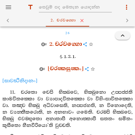
2. චරවග‍්ගො
26
2.
චරවග‍්ගො
4. 1. 2. 1.
[
චරත‍්තසුත‍්තං
]
[
සාවත්‍ථිනිදානං
]
11.
චරතො
චෙපි
භික‍්ඛවෙ
,
භික‍්ඛුනො
උප‍්පජ‍්ජති
කාමවිතක‍්කො
වා
ව්‍යාපාදවිතක‍්කො
වා
විහිංසාවිතක‍්කො
වා
.
තඤ‍්ච
භික‍්ඛු
අධිවාසෙති
,
නප‍්පජහති
,
න
විනොදෙති
,
න
ව්‍යන‍්තීකරොති
,
න
අනභාවං
ගමෙති
.
චරම‍්පි
භික‍්ඛවෙ
,
භික‍්ඛු
එවම‍්භූතො
අනාතාපී
අනොත‍්තාපී
සතතං
සමිතං
කුසීතො
හීනවීරියො
’
ති
වුච‍්චති
.