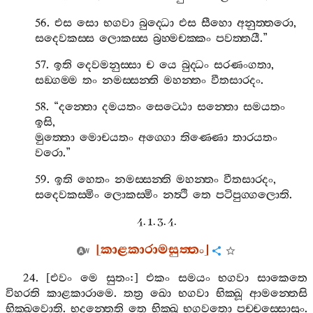
56.
එස
සො
භගවා
බුද‍්ධො
එස
සීහො
අනුත‍්තරො
,
සදෙවකස‍්ස
ලොකස‍්ස
බ්‍රහ‍්මචක‍්කං
පවත‍්තයී
.”
57.
ඉති
දෙවමනුස‍්සා
ච
යෙ
බුද‍්ධං
සරණංගතා
,
සඞ‍්ගම‍්ම
තං
නමස‍්සන‍්ති
මහන‍්තං
වීතසාරදං
.
58. “
දන‍්තො
දමයතං
සෙට‍්ඨො
සන‍්තො
සමයතං
ඉසි
,
මුත‍්තො
මොචයතං
අග‍්ගො
තිණ‍්ණො
තාරයතං
වරො
.”
59.
ඉති
හෙතං
නමස‍්සන‍්ති
මහන‍්තං
වීතසාරදං
,
සදෙවකස‍්මිං
ලොකස‍්මිං
නත්‍ථි
තෙ
පටිපුග‍්ගලොති
.
4. 1. 3. 4.
[
කාළකාරාමසුත‍්තං
]
24. [
එවං
මෙ
සුතං
:]
එකං
සමයං
භගවා
සාකෙතෙ
විහරති
කාළකාරාමෙ
.
තත්‍ර
ඛො
භගවා
භික‍්ඛූ
ආමන‍්තෙසි
භික‍්ඛවොති
.
භදන‍්තෙති
තෙ
භික‍්ඛූ
භගවතො
පච‍්චස‍්සොසුං
.