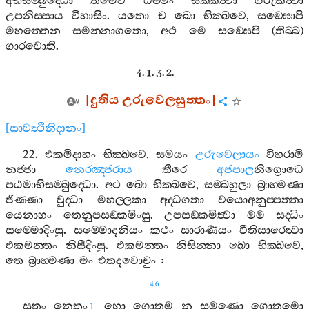
අභිසම‍්බුද‍්ධො
තමෙව
ධම‍්මං
සක‍්කත්‍වා
ගරුකත්‍වා
උපනිස‍්සාය
විහාසිං
.
යතො
ච
ඛො
භික‍්ඛවෙ
,
සඞ‍්ඝොපි
මහත‍්තෙන
සමන‍්නාගතො
,
අථ
මෙ
සඞ‍්ඝෙපි
(
තිබ‍්බ
)
ගාරවොති
.
4. 1. 3. 2.
[
දුතිය
උරුවෙලසුත‍්තං
]
[
සාවත්‍ථිනිදානං
]
22.
එකමිදාහං
භික‍්ඛවෙ
,
සමයං
උරුවෙලායං
විහරාමි
නජ‍්ජා
නෙරඤ‍්ජරාය
තීරෙ
අජපාල
නිග්‍රොධෙ
පඨමාභිසම‍්බුද‍්ධො
.
අථ
ඛො
භික‍්ඛවෙ
,
සම‍්බහුලා
බ්‍රාහ‍්මණා
ජිණ‍්ණා
වුද‍්ධා
මහල‍්ලකා
අද‍්ධගතා
වයොඅනුප‍්පත‍්තා
යෙනාහං
තෙනුපසඞ‍්කමිංසු
.
උපසඞ‍්කමිත්‍වා
මම
සද‍්ධිං
සම‍්මොදිංසු
.
සම‍්මොදනීයං
කථං
සාරාණීයං
වීතිසාරෙත්‍වා
එකමන‍්තං
නිසීදිංසු
.
එකමන‍්තං
නිසින‍්නා
ඛො
භික‍්ඛවෙ
,
තෙ
බ්‍රාහ‍්මණා
මං
එතදවොචුං
:
46
සුතං
නෙතං
භො
ගොතම
න
සමණො
ගොතමො
1