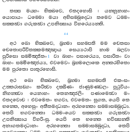
තස‍්ස
මය‍්හං
භික‍්ඛවෙ
,
එතදහොසි
:
යන‍්නූනාහං
යොපායං
ධම‍්මො
මයා
අභිසම‍්බුද‍්ධො
තමෙව
ධම‍්මං
සක‍්කත්‍වා
ගරුකත්‍වා
උපනිස‍්සාය
විහරෙය්‍යන‍්ති
.
44
අථ
ඛො
භික‍්ඛවෙ
,
බ්‍රහ‍්මා
සහම‍්පති
මම
චෙතසා
චෙතොපරිවිතක‍්කමඤ‍්ඤාය
සෙය්‍යථාපි
නාම
බලවා
පුරිසො
සම‍්මිඤ‍්ජිතං
වා
බාහං
පසාරෙය්‍ය
,
පසාරිතං
වා
1
බාහං
සම‍්මිඤ‍්ජෙය්‍ය
,
එවමෙවං
බ්‍රහ‍්මලොකෙ
අන‍්තරහිතො
මම
පුරතො
පාතුරහොසි
.
අථ
ඛො
භික‍්ඛවෙ
,
බ්‍රහ‍්මා
සහම‍්පති
එකංසං
උත‍්තරාසඞ‍්ගං
කරිත්‍වා
දක‍්ඛිණං
ජාණුමණ‍්ඩලං
පුථුවියං
නිහන‍්ත්‍වා
යෙනාහං
තෙනඤ‍්ජලිං
පණාමෙත්‍වා
මං
එතදවොච
:
එවමෙතං
භගවා
,
එවමෙතං
සුගත
,
යෙපි
තෙ
භන‍්තෙ
,
අහෙසුං
අතීතමද‍්ධානං
අරහන‍්තො
සම‍්මාසම‍්බුද‍්ධා
.
තෙපි
භගවන‍්තො
ධම‍්මංයෙව
සක‍්කත්‍වා
ගරුකත්‍වා
උපනිස‍්සාය
විහරිංසු
.
යෙපි
තෙ
භන‍්තෙ
භවිස‍්සන‍්ති
අනාගතමද‍්ධානං
අරහන‍්තො
සම‍්මාසම‍්බුද‍්ධා
,
තෙපි