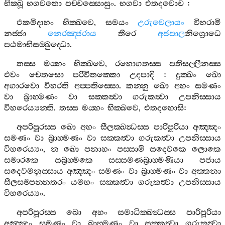
භික‍්ඛූ
භගවතො
පච‍්චස‍්සොසුං
.
භගවා
එතදවොච
:
එකමිදාහං
භික‍්ඛවෙ
,
සමයං
උරුවෙලායං
විහරාමි
නජ‍්ජා
නෙරඤ‍්ජරාය
තීරෙ
අජපාල
නිග්‍රොධෙ
පඨමාභිසම‍්බුද‍්ධො
.
තස‍්ස
මය‍්හං
භික‍්ඛවෙ
,
රහොගතස‍්ස
පතිසල‍්ලීනස‍්ස
එවං
චෙතසො
පරිවිතක‍්කො
උදපාදි
:
දුක‍්ඛං
ඛො
අගාරවො
විහරති
අප‍්පතිස‍්සො
.
කන‍්නු
ඛො
අහං
සමණං
වා
බ්‍රාහ‍්මණං
වා
සක‍්කත්‍වා
ගරුකත්‍වා
උපනිස‍්සාය
විහරෙය්‍යන‍්ති
.
තස‍්ස
මය‍්හං
භික‍්ඛවෙ
,
එතදහොසි
:
අපරිපූරස‍්ස
ඛො
අහං
සීලක‍්ඛන්‍ධස‍්ස
පාරිපූරියා
අඤ‍්ඤං
සමණං
වා
බ්‍රාහ‍්මණං
වා
සක‍්කත්‍වා
ගරුකත්‍වා
උපනිස‍්සාය
විහරෙය්‍යං
,
න
ඛො
පනාහං
පස‍්සාමි
සදෙවකෙ
ලොකෙ
සමාරකෙ
සබ්‍රහ‍්මකෙ
සස‍්සමණබ්‍රාහ‍්මණියා
පජාය
සදෙවමනුස‍්සාය
අඤ‍්ඤං
සමණං
වා
බ්‍රාහ‍්මණං
වා
අත‍්තනා
සීලසම‍්පන‍්නතරං
යමහං
සක‍්කත්‍වා
ගරුකත්‍වා
උපනිස‍්සාය
විහරෙය්‍යං
.
අපරිපූරස‍්ස
ඛො
අහං
සමාධික‍්ඛන්‍ධස‍්ස
පාරිපූරියා
අඤ‍්ඤං
සමණං
වා
බ්‍රාහ‍්මණං
වා
සක‍්කත්‍වා
ගරුකත්‍වා