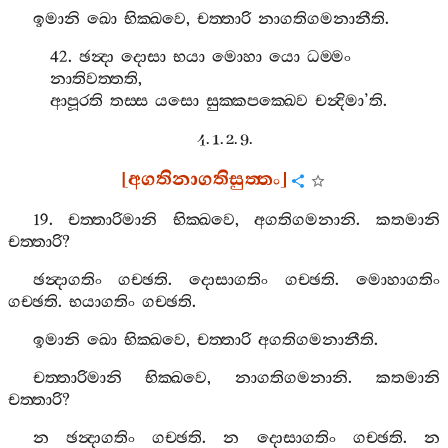
ඉමානි
ඛො
භික‍්ඛවෙ
,
චත‍්තාරි
නාගතිගමනානීති
.
42.
ඡන්‍දා
දොසා
භයා
මොහා
යො
ධම‍්මං
නාතිවත‍්තති
,
ආපූරති
තස‍්ස
යසො
සුක‍්කපක‍්ඛෙව
චන්‍දිමා
’
ති
.
4. 1. 2. 9.
[
අගතිනාගතිසුත‍්තං
]
19.
චත‍්තාරිමානි
භික‍්ඛවෙ
,
අගතිගමනානි
.
කතමානි
චත‍්තාරි
?
ඡන්‍දාගතිං
ගච‍්ඡති
.
දොසාගතිං
ගච‍්ඡති
.
මොහාගතිං
ගච‍්ඡති
.
භයාගතිං
ගච‍්ඡති
.
ඉමානි
ඛො
භික‍්ඛවෙ
,
චත‍්තාරි
අගතිගමනානීති
.
චත‍්තාරිමානි
භික‍්ඛවෙ
,
නාගතිගමනානි
.
කතමානි
චත‍්තාරි
?
න
ඡන්‍දාගතිං
ගච‍්ඡති
.
න
දොසාගතිං
ගච‍්ඡති
.
න