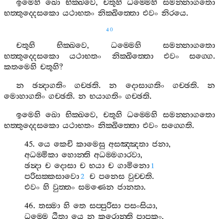
ඉමෙහි
ඛො
භික‍්ඛවෙ
,
චතූහි
ධම‍්මෙහි
සමන‍්නාගතො
භත‍්තුද‍්දෙසකො
යථාභතං
නික‍්ඛිත‍්තො
එවං
නිරයෙ
.
40
චතූහි
භික‍්ඛවෙ
,
ධම‍්මෙහි
සමන‍්නාගතො
භත‍්තුද‍්දෙසකො
යථාභතං
නික‍්ඛිත‍්තො
එවං
සග‍්ගෙ
.
කතමෙහි
චතූහි
?
න
ඡන්‍දාගතිං
ගච‍්ඡති
.
න
දොසාගතිං
ගච‍්ඡති
.
න
මොහාගතිං
ගච‍්ඡති
.
න
භයාගතිං
ගච‍්ඡති
.
ඉමෙහි
ඛො
භික‍්ඛවෙ
,
චතූහි
ධම‍්මෙහි
සමන‍්නාගතො
භත‍්තුද‍්දෙසකො
යථාභතං
නික‍්ඛිත‍්තො
එවං
සග‍්ගෙති
.
45.
යෙ
කෙචි
කාමෙසු
අසඤ‍්ඤතා
ජනා
,
අධම‍්මිකා
හොන‍්ති
අධම‍්මගාරවා
,
ඡන්‍දා
ච
දොසා
ච
භයා
ච
ගාමිනො
1
පරිසක‍්කසාවො
ච
පනෙස
වුච‍්චති
.
2
එවං
හි
වුත‍්තං
සමණෙන
ජානතා
.
46.
තස‍්මා
හි
තෙ
සප‍්පුරිසා
පසංසියා
,
ධම‍්මෙ
ඨිතා
යෙ
න
කරොන‍්ති
පාපකං
,