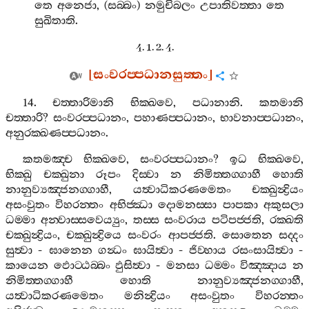
තෙ
අනෙජා
, (
සබ‍්බං
)
නමුචිබලං
උපාතිවත‍්තා
තෙ
සුඛිතාති
.
4. 1. 2. 4.
[
සංවරප‍්පධානසුත‍්තං
]
14.
චත‍්තාරිමානි
භික‍්ඛවෙ
,
පධානානි
.
කතමානි
චත‍්තාරි
?
සංවරප‍්පධානං
,
පහාණප‍්පධානං
,
භාවනාප‍්පධානං
,
අනුරක‍්ඛණප‍්පධානං
.
කතමඤ‍්ච
භික‍්ඛවෙ
,
සංවරප‍්පධානං
?
ඉධ
භික‍්ඛවෙ
,
භික‍්ඛු
චක‍්ඛුනා
රූපං
දිස‍්වා
න
නිමිත‍්තග‍්ගාහී
හොති
නානුව්‍යඤ‍්ජනග‍්ගාහී
,
යත්‍වාධිකරණමෙතං
චක‍්ඛුන්‍ද්‍රියං
අසංවුතං
විහරන‍්තං
අභිජ‍්ඣා
දොමනස‍්සා
පාපකා
අකුසලා
ධම‍්මා
අන‍්වාස‍්සවෙය්‍යුං
,
තස‍්ස
සංවරාය
පටිපජ‍්ජති
,
රක‍්ඛති
චක‍්ඛුන්‍ද්‍රියං
,
චක‍්ඛුන්‍ද්‍රියෙ
සංවරං
ආපජ‍්ජති
.
සොතෙන
සද‍්දං
සුත්‍වා
-
ඝානෙන
ගන්‍ධං
ඝායිත්‍වා
-
ජිව‍්හාය
රසංසායිත්‍වා
-
කායෙන
ඵොට‍්ඨබ‍්බං
ඵුසිත්‍වා
-
මනසා
ධම‍්මං
විඤ‍්ඤාය
න
නිමිත‍්තග‍්ගාහී
හොති
නානුව්‍යඤ‍්ජනග‍්ගාහී
,
යත්‍වාධිකරණමෙතං
මනින්‍ද්‍රියං
අසංවුතං
විහරන‍්තං