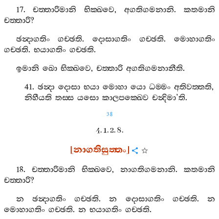
17.
චත‍්තාරිමානි
භික‍්ඛවෙ
,
අගතිගමනානි
.
කතමානි
චත‍්තාරි
?
ඡන්‍දාගතිං
ගච‍්ඡති
.
දොසාගතිං
ගච‍්ඡති
.
මොහාගතිං
ගච‍්ඡති
.
භයාගතිං
ගච‍්ඡති
.
ඉමානි
ඛො
භික‍්ඛවෙ
,
චත‍්තාරි
අගතිගමනානීති
.
41.
ඡන්‍දා
දොසා
භයා
මොහා
යො
ධම‍්මං
අතිවත‍්තති
,
නිහීයති
තස‍්ස
යසො
කාලපක‍්ඛෙව
චන්‍දිමා
’
ති
.
38
4. 1. 2. 8.
[
නාගතිසුත‍්තං
]
18.
චත‍්තාරිමානි
භික‍්ඛවෙ
,
නාගතිගමනානි
.
කතමානි
චත‍්තාරි
?
න
ඡන්‍දාගතිං
ගච‍්ඡති
.
න
දොසාගතිං
ගච‍්ඡති
.
න
මොහාගතිං
ගච‍්ඡති
.
න
භයාගතිං
ගච‍්ඡති
.