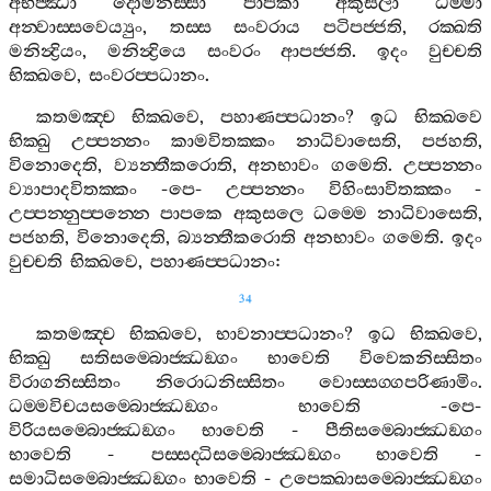
අභිජ‍්ඣා
දොමනස‍්සා
පාපකා
අකුසලා
ධම‍්මා
අන‍්වාස‍්සවෙය්‍යුං
,
තස‍්ස
සංවරාය
පටිපජ‍්ජති
,
රක‍්ඛති
මනින්‍ද්‍රියං
,
මනින්‍ද්‍රියෙ
සංවරං
ආපජ‍්ජති
.
ඉදං
වුච‍්චති
භික‍්ඛවෙ
,
සංවරප‍්පධානං
.
කතමඤ‍්ච
භික‍්ඛවෙ
,
පහාණප‍්පධානං
?
ඉධ
භික‍්ඛවෙ
භික‍්ඛු
උප‍්පන‍්නං
කාමවිතක‍්කං
නාධිවාසෙති
,
පජහති
,
විනොදෙති
,
ව්‍යන‍්තීකරොති
,
අනභාවං
ගමෙති
.
උප‍්පන‍්නං
ව්‍යාපාදවිතක‍්කං
-
පෙ
-
උප‍්පන‍්නං
විහිංසාවිතක‍්කං
-
උප‍්පන‍්නුප‍්පන‍්නෙ
පාපකෙ
අකුසලෙ
ධම‍්මෙ
නාධිවාසෙති
,
පජහති
,
විනොදෙති
,
බ්‍යන‍්තීකරොති
අනභාවං
ගමෙති
.
ඉදං
වුච‍්චති
භික‍්ඛවෙ
,
පහාණප‍්පධානං
:
34
කතමඤ‍්ච
භික‍්ඛවෙ
,
භාවනාප‍්පධානං
?
ඉධ
භික‍්ඛවෙ
,
භික‍්ඛු
සතිසම‍්බොජ‍්ඣඞ‍්ගං
භාවෙති
විවෙකනිස‍්සිතං
විරාගනිස‍්සිතං
නිරොධනිස‍්සිතං
වොස‍්සග‍්ගපරිණාමිං
.
ධම‍්මවිචයසම‍්බොජ‍්ඣඞ‍්ගං
භාවෙති
-
පෙ
-
විරියසම‍්බොජ‍්ඣඞ‍්ගං
භාවෙති
-
පීතිසම‍්බොජ‍්ඣඞ‍්ගං
භාවෙති
-
පස‍්සද‍්ධිසම‍්බොජ‍්ඣඞ‍්ගං
භාවෙති
-
සමාධිසම‍්බොජ‍්ඣඞ‍්ගං
භාවෙති
-
උපෙක‍්ඛාසම‍්බොජ‍්ඣඞ‍්ගං