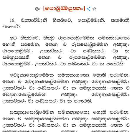
[
සොඛුම‍්මසුත‍්තං
]
16.
චත‍්තාරිමානි
භික‍්ඛවෙ
,
සොඛුම‍්මානි
.
කතමානි
චත‍්තාරි
?
ඉධ
භික‍්ඛවෙ
,
භික‍්ඛු
රූපසොඛුම‍්මෙන
සමන‍්නාගතො
හොති
පරමෙන
,
තෙන
ච
රූපසොඛුම‍්මෙන
අඤ‍්ඤං
රූපසොඛුම‍්මං
උත‍්තරිතරං
වා
පණීතතරං
වා
න
සමනුපස‍්සති
.
තෙන
ච
රූපසොඛුම‍්මෙන
අඤ‍්ඤං
රූපසොඛුම‍්මං
උත‍්තරිතරං
වා
පණීතතරං
වා
න
පත්‍ථෙති
.
වෙදනාසොඛුම‍්මෙන
සමන‍්නාගතො
හොති
පරමෙන
.
තෙන
ච
වෙදනාසොඛුම‍්මෙන
අඤ‍්ඤං
වෙදනාසොඛුම‍්මං
උත‍්තරිතරං
වා
පණීතතරං
වා
න
සමනුපස‍්සති
.
තෙන
ච
වෙදනාසොඛුම‍්මෙන
අඤ‍්ඤං
වෙදනාසොඛුම‍්මං
උත‍්තරිතරං
වා
පණීතතරං
වා
න
පත්‍ථෙති
.
සඤ‍්ඤාසොඛුම‍්මෙන
සමන‍්නාගතො
හොති
පරමෙන
.
තෙන
ච
සඤ‍්ඤාසොඛුම‍්මෙන
අඤ‍්ඤං
සඤ‍්ඤාසොඛුම‍්මං
උත‍්තරිතරං
වා
පණීතතරං
වා
න
සමනුපස‍්සති
.
තෙන
ච
සඤ‍්ඤාසොඛුම‍්මෙන
අඤ‍්ඤං
සඤ‍්ඤාසොඛුම‍්මං