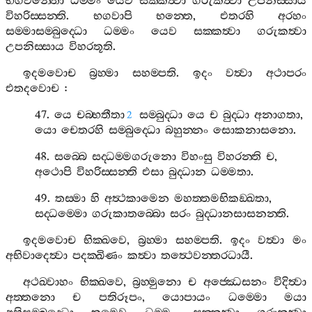
භගවන‍්තො
ධම‍්මං
යෙව
සක‍්කත්‍වා
ගරුකත්‍වා
උපනිස‍්සාය
විහරිස‍්සන‍්ති
.
භගවාපි
භන‍්තෙ
,
එතරහි
අරහං
සම‍්මාසම‍්බුද‍්ධො
ධම‍්මං
යෙව
සක‍්කත්‍වා
ගරුකත්‍වා
උපනිස‍්සාය
විහරතූති
.
ඉදමවොච
බ්‍රහ‍්මා
සහම‍්පති
.
ඉදං
වත්‍වා
අථාපරං
එතදවොච
:
47.
යෙ
චබ‍්භතීතා
සම‍්බුද‍්ධා
යෙ
ච
බුද‍්ධා
අනාගතා
,
2
යො
චෙතරහි
සම‍්බුද‍්ධො
බහුන‍්නං
සොකනාසනො
.
48.
සබ‍්බෙ
සද‍්ධම‍්මගරුනො
විහංසු
විහරන‍්ති
ච
,
අථොපි
විහරිස‍්සන‍්ති
එසා
බුද‍්ධාන
ධම‍්මතා
.
49.
තස‍්මා
හි
අත්‍ථකාමෙන
මහත‍්තමභිකඞ‍්ඛතා
,
සද‍්ධම‍්මො
ගරුකාතබ‍්බො
සරං
බුද‍්ධානසාසනන‍්ති
.
ඉදමවොච
භික‍්ඛවෙ
,
බ්‍රහ‍්මා
සහම‍්පති
.
ඉදං
වත්‍වා
මං
අභිවාදෙත්‍වා
පදක‍්ඛිණං
කත්‍වා
තත්‍ථෙවන‍්තරධායී
.
අථඛ‍්වාහං
භික‍්ඛවෙ
,
බ්‍රහ‍්මුනො
ච
අජ‍්ඣෙසනං
විදිත්‍වා
අත‍්තනො
ච
පතිරූපං
,
යොපායං
ධම‍්මො
මයා