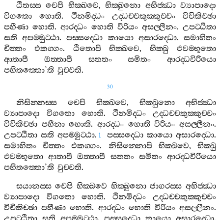
ඨිතස‍්ස
චෙපි
භික‍්ඛවෙ
,
භික‍්ඛුනො
අභිජ‍්ඣා
ව්‍යාපාදො
විගතො
හොති
.
ථිනමිද‍්ධං
උද‍්ධච‍්චකුක‍්කුච‍්චං
විචිකිච‍්ඡා
පහීණා
හොති
.
ආරද‍්ධං
හොති
විරියං
අසල‍්ලීනං
.
උපට‍්ඨිතා
සති
අපම‍්මුට‍්ඨා
.
පස‍්සද‍්ධො
කායො
අසාරද‍්ධො
.
සමාහිතං
චිත‍්තං
එකග‍්ගං
.
ඨිතොපි
භික‍්ඛවෙ
,
භික‍්ඛු
එවම‍්භූතො
ආතාපී
ඔත‍්තාපී
සතතං
සමිතං
ආරද‍්ධවිරියො
පහිතත‍්තො
’
ති
වුච‍්චති
.
30
නිසින‍්නස‍්ස
චෙපි
භික‍්ඛවෙ
,
භික‍්ඛුනො
අභිජ‍්ඣා
ව්‍යාපාදො
විගතො
හොති
.
ථීනමිද‍්ධං
උද‍්ධච‍්චකුක‍්කුච‍්චං
විචිකිච‍්ඡා
පහීනා
හොති
.
ආරද‍්ධං
හොති
විරියං
අසල‍්ලීනං
.
උපට‍්ඨිතා
සති
අපම‍්මුට‍්ඨා
.
පස‍්සද‍්ධො
කායො
අසාරද‍්ධො
.
1
සමාහිතං
චිත‍්තං
එකග‍්ගං
.
නිසින‍්නොපි
භික‍්ඛවෙ
,
භික‍්ඛු
එවම‍්භූතො
ආතාපී
ඔත‍්තාපී
සතතං
සමිතං
ආරද‍්ධවිරියො
පහිතත‍්තො
’
ති
වුච‍්චති
.
සයානස‍්ස
චෙපි
භික‍්ඛවෙ
භික‍්ඛුනො
ජාගරස‍්ස
අභිජ‍්ඣා
ව්‍යාපාදො
විගතො
හොති
.
ථිනමිද‍්ධං
උද‍්ධච‍්චකුක‍්කුච‍්චං
විචිකිච‍්ඡා
පහීණා
හොති
.
ආරද‍්ධං
හොති
විරියං
අසල‍්ලීනං
.
උපට‍්ඨිතා
සති
අපම‍්මුට‍්ඨා
.
පස‍්සද‍්ධො
කායො
අසාරද‍්ධො
.