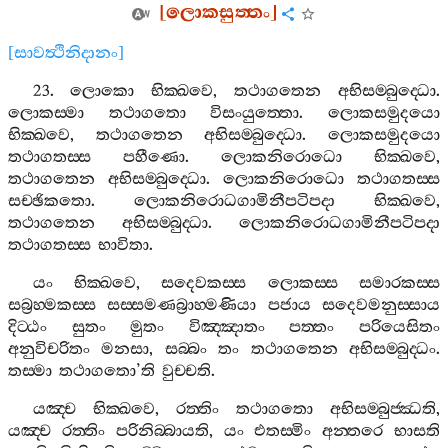
[
ලොකසුත‍්තං
]
[
සාවත්‍ථිනිදානං
]
23.
ලොකො
භික‍්ඛවෙ
,
තථාගතෙන
අභිසම‍්බුද‍්ධො
.
ලොකස‍්මා
තථාගතො
විසංයුත‍්තො
.
ලොකසමුදයො
භික‍්ඛවෙ
,
තථාගතෙන
අභිසම‍්බුද‍්ධො
.
ලොකසමුදයො
තථාගතස‍්ස
පහීණො
.
ලොකනිරොධො
භික‍්ඛවෙ
,
තථාගතෙන
අභිසම‍්බුද‍්ධො
.
ලොකනිරොධො
තථාගතස‍්ස
සච‍්ඡිකතො
.
ලොකනිරොධගාමිනීපටිපදා
භික‍්ඛවෙ
,
තථාගතෙන
අභිසම‍්බුද‍්ධා
.
ලොකනිරොධගාමිනීපටිපදා
තථාගතස‍්ස
භාවිතා
.
යං
භික‍්ඛවෙ
,
සදෙවකස‍්ස
ලොකස‍්ස
සමාරකස‍්ස
සබ්‍රහ‍්මකස‍්ස
සස‍්සමණබ්‍රාහ‍්මණියා
පජාය
සදෙවමනුස‍්සාය
දිට‍්ඨං
සුතං
මුතං
විඤ‍්ඤාතං
පත‍්තං
පරියෙසිතං
අනුවිචරිතං
මනසා
,
සබ‍්බං
තං
තථාගතෙන
අභිසම‍්බුද‍්ධං
.
තස‍්මා
තථාගතො
’
ති
වුච‍්චති
.
යඤ‍්ච
භික‍්ඛවෙ
,
රත‍්තිං
තථාගතො
අභිසම‍්බුජ‍්ඣති
,
යඤ‍්ච
රත‍්තිං
පරිනිබ‍්බායති
,
යං
එතස‍්මිං
අන‍්තරෙ
භාසති