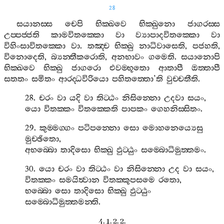
28
සයානස‍්ස
චෙපි
භික‍්ඛවෙ
භික‍්ඛුනො
ජාගරස‍්ස
උප‍්පජ‍්ජති
කාමවිතක‍්කො
වා
ව්‍යාපාදවිතක‍්කො
වා
විහිංසාවිතක‍්කො
වා
.
තඤ‍්ච
භික‍්ඛු
නාධිවාසෙති
,
පජහති
,
විනොදෙති
,
බ්‍යන‍්තීකරොති
,
අනභාවං
ගමෙති
.
සයානොපි
භික‍්ඛවෙ
භික‍්ඛු
ජාගරො
එවම‍්භූතො
ආතාපී
ඔත‍්තාපී
සතතං
සමිතං
ආරද‍්ධවිරියො
පහිතත‍්තො
’
ති
වුච‍්චතීති
.
28.
චරං
වා
යදි
වා
තිට‍්ඨං
නිසින‍්නො
උදවා
සයං
,
යො
විතක‍්කං
විතක‍්කෙති
පාපකං
ගෙහනිස‍්සිතං
.
29.
කුම‍්මග‍්ගං
පටිපන‍්නො
සො
මොහනෙය්‍යෙසු
මුච‍්ඡිතො
,
අභබ‍්බො
තාදිසො
භික‍්ඛු
ඵුට‍්ඨුං
සම‍්බොධිමුත‍්තමං
.
30.
යො
චරං
වා
තිට‍්ඨං
වා
නිසින‍්නො
උද
වා
සයං
,
විතක‍්කං
සමයිත්‍වාන
විතක‍්කූපසමෙ
රතො
,
භබ‍්බො
සො
තාදිසො
භික‍්ඛු
ඵුට‍්ඨුං
සම‍්බොධිමුත‍්තමන‍්ති
.
4. 1. 2. 2.