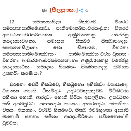
[
සීලසුත‍්තං
]
12.
සම‍්පන‍්නසීලා
භික‍්ඛවෙ
,
විහරථ
සම‍්පන‍්නපාතිමොක‍්ඛා
.
පාතිමොක‍්ඛසංවරසංවුතා
විහරථ
ආචාරගොචරසම‍්පන‍්නා
අණුමත‍්තෙසු
වජ‍්ජෙසු
භයදස‍්සාවිනො
.
සමාදාය
සික‍්ඛථ
සික‍්ඛාපදෙසු
.
සම‍්පන‍්නසීලානං
වො
භික‍්ඛවෙ
,
විහරතං
සම‍්පන‍්නපාතිමොක‍්ඛානං
පාතිමොක‍්ඛසංවරසංවුතානං
විහරතං
ආචාරගොචරසම‍්පන‍්නානං
අණුමත‍්තෙසු
වජ‍්ජෙසු
භයදස‍්සාවීනං
සමාදාය
සික‍්ඛතං
සික‍්ඛාපදෙසු
,
කිමස‍්ස
උත‍්තරිං
කරණීයං
?
චරතො
චෙපි
භික‍්ඛවෙ
,
භික‍්ඛුනො
අභිජ‍්ඣා
ව්‍යාපාදො
විගතො
හොති
.
ථිනමිද‍්ධං
උද‍්ධච‍්චකුක‍්කුච‍්චං
විචිකිච‍්ඡා
පහීණා
හොති
.
ආරද‍්ධං
හොති
විරියං
අසල‍්ලීනං
.
උපට‍්ඨිතා
සති
අපම‍්මුට‍්ඨා
.
පස‍්සද‍්ධො
කායො
අසාරද‍්ධො
.
සමාහිතං
චිත‍්තං
එකග‍්ගං
.
චරම‍්පි
භික‍්ඛවෙ
,
භික‍්ඛු
එවම‍්භූතො
ආතාපී
ඔත‍්තාපී
සතතං
සමිතං
ආරද‍්ධවිරියො
පහිතත‍්තො
’
ති
වුච‍්චති
.