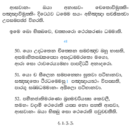
ආසවානං
ඛයා
අනාසවං
චෙතොවිමුත‍්තිං
පඤ‍්ඤාවිමුත‍්තිං
දිට‍්ඨෙව
ධම‍්මෙ
සයං
අභිඤ‍්ඤා
සච‍්ඡිකත්‍වා
උපසම‍්පජ‍්ජ
විහරති
.
ඉමෙ
ඛො
භික‍්ඛවෙ
,
චත‍්තාරො
ථෙරකරණා
ධම‍්මාති
.
48
50.
යො
උද‍්ධතෙන
චිත‍්තෙන
සම‍්ඵඤ‍්ච
බහු
භාසති
,
අසමාහිතසඞ‍්කප‍්පො
අසද‍්ධම‍්මරතො
මගො
,
ආරා
සො
ථාවරෙය්‍යම‍්හා
පාපදිට‍්ඨි
අනාදරො
.
51.
යො
ච
සීලෙන
සම‍්පන‍්නො
සුතවා
පටිභානවා
,
සඤ‍්ඤතො
ථිරධම‍්මෙසු
පඤ‍්ඤායත්‍ථං
විපස‍්සති
,
1
පාරගූ
සබ‍්බධම‍්මානං
අඛිලො
පටිභානවා
.
52.
පහීනජාතිමරණො
බ්‍රහ‍්මචරියස‍්ස
කෙවලී
,
තමහං
වදාමි
ථෙරොති
යස‍්ස
නො
සන‍්ති
ආසවා
,
ආසවානං
ඛයා
භික‍්ඛු
සො
ථෙරොති
පවුච‍්චතීති
.
4. 1. 3. 3.