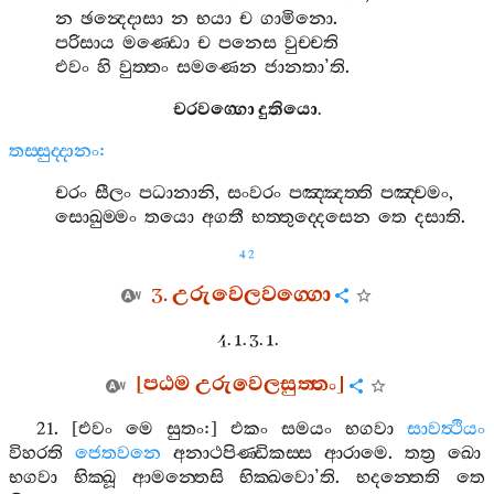
න
ඡන්‍දෙදාසා
න
භයා
ච
ගාමිනො
.
පරිසාය
මණ‍්ඩො
ච
පනෙස
වුච‍්චති
එවං
හි
වුත‍්තං
සමණෙන
ජානතා
’
ති
.
චරවග‍්ගො
දුතියො
.
තස‍්සුද‍්දානං
:
චරං
සීලං
පධානානි
,
සංවරං
පඤ‍්ඤත‍්ති
පඤ‍්චමං
,
සොඛුම‍්මං
තයො
අගතී
භත‍්තුද‍්දෙසෙන
තෙ
දසාති
.
42
3.
උරුවෙලවග‍්ගො
4. 1. 3. 1.
[
පඨම
උරුවෙලසුත‍්තං
]
21. [
එවං
මෙ
සුතං
:]
එකං
සමයං
භගවා
සාවත්‍ථියං
විහරති
ජෙතවනෙ
අනාථපිණ‍්ඩිකස‍්ස
ආරාමෙ
.
තත්‍ර
ඛො
භගවා
භික‍්ඛූ
ආමන‍්තෙසි
භික‍්ඛවො
’
ති
.
භදන‍්තෙති
තෙ