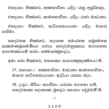
එතදග‍්ගං
භික‍්ඛවෙ
,
අත‍්තභාවීනං
යදිදං
රාහු
අසුරින්‍දො
.
එතදග‍්ගං
භික‍්ඛවෙ
,
කාමභොගීනං
යදිදං
රාජා
මන්‍ධාතා
.
එතදග‍්ගං
භික‍්ඛවෙ
,
ආධිපතෙය්‍යානං
යදිදං
මාරො
පාපිමා
.
සදෙවකෙ
භික‍්ඛවෙ
,
ලොකෙ
සමාරකෙ
සබ්‍රහ‍්මකෙ
සස‍්සමණබ්‍රාහ‍්මණියා
පජාය
සදෙවමනුස‍්සාය
තථාගතො
අග‍්ගමක‍්ඛායති
අරහං
සම‍්මාසම‍්බුද‍්ධො
.
ඉමා
ඛො
භික‍්ඛවෙ
,
චතස‍්සො
අග‍්ගපඤ‍්ඤත‍්තියො
’
ති
.
37.
රාහග‍්ගං
අත‍්තභාවිනං
මන්‍ධාතා
කාමභොගිනං
,
1
මාරො
ආධිපතෙය්‍යානං
ඉද‍්ධියා
යසසා
ජලං
.
38.
උද‍්ධං
තිරියං
අපාචීනං
යාවතා
ජගතො
ගති
,
සදෙවකස‍්ස
ලොකස‍්ස
බුද‍්ධො
අග‍්ගො
පවුච‍්චතී
’
ති
.
36
4. 1. 2. 6.