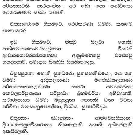
පරියන‍්තවතිං
අත්‍ථසංහිතං
.
අථ
ඛො
සො
පණ‍්ඩිතො
ථෙරොත්‍වෙව
සඞ‍්ඛං
ගච‍්ඡති
.
චත‍්තාරොමෙ
භික‍්ඛවෙ
,
ථෙරකරණා
ධම‍්මා
.
කතමෙ
චත‍්තාරො
?
ඉධ
භික‍්ඛවෙ
,
භික‍්ඛු
සීලවා
හොති
.
පාතිමොක‍්ඛසංවරසංවුතො
විහරති
ආචාරගොචරසම‍්පන‍්නො
අණුමත‍්තෙසු
වජ‍්ජෙසු
භයදස‍්සාවී
,
සමාදාය
සික‍්ඛති
සික‍්ඛාපදෙසු
.
බහුස‍්සුතො
හොති
සුතධරො
සුතසන‍්නිචයො
,
යෙ
තෙ
ධම‍්මා
ආදිකල්‍යාණා
මජ‍්ඣෙකල්‍යාණා
පරියොසානකල්‍යාණා
සාත්‍ථා
සව්‍යඤ‍්ජනා
කෙවලපරිපුණ‍්ණා
පරිසුද‍්ධං
බ්‍රහ‍්මචරියං
අභිවදන‍්ති
,
තථාරූපාස‍්ස
ධම‍්මා
බහුස‍්සුතා
හොන‍්ති
ධතා
වචසා
පරිචිතා
මනසානුපෙක‍්ඛිතා
,
දිට‍්ඨියා
සුප‍්පටිවිද‍්ධා
.
චතුන‍්නං
ඣානානං
ආභිචෙතසිකානං
දිට‍්ඨධම‍්මසුඛවිහාරානං
නිකාමලාභී
හොති
අකිච‍්ඡලාභී
අකසිරලාභී
.