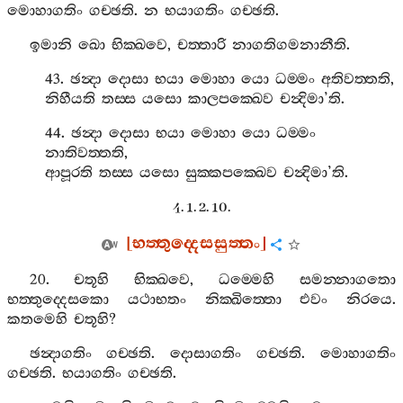
මොහාගතිං
ගච‍්ඡති
.
න
භයාගතිං
ගච‍්ඡති
.
ඉමානි
ඛො
භික‍්ඛවෙ
,
චත‍්තාරි
නාගතිගමනානීති
.
43.
ඡන්‍දා
දොසා
භයා
මොහා
යො
ධම‍්මං
අතිවත‍්තති
,
නිහීයති
තස‍්ස
යසො
කාලපක‍්ඛෙව
චන්‍දිමා
’
ති
.
44.
ඡන්‍දා
දොසා
භයා
මොහා
යො
ධම‍්මං
නාතිවත‍්තති
,
ආපූරති
තස‍්ස
යසො
සුක‍්කපක‍්ඛෙව
චන්‍දිමා
’
ති
.
4. 1. 2. 10.
[
භත‍්තුද‍්දෙසසුත‍්තං
]
20.
චතූහි
භික‍්ඛවෙ
,
ධම‍්මෙහි
සමන‍්නාගතො
භත‍්තුද‍්දෙසකො
යථාභතං
නික‍්ඛිත‍්තො
එවං
නිරයෙ
.
කතමෙහි
චතූහි
?
ඡන්‍දාගතිං
ගච‍්ඡති
.
දොසාගතිං
ගච‍්ඡති
.
මොහාගතිං
ගච‍්ඡති
.
භයාගතිං
ගච‍්ඡති
.