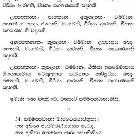
විරියං
ආරභති
,
චිත‍්තං
පග‍්ගණ‍්හාති
පදහති
.
උප‍්පන‍්නානං
පාපකානං
අකුසලානං
ධම‍්මානං
පහාණාය
ඡන්‍දං
ජනෙති
,
වායමති
,
විරියං
ආරභති
,
චිත‍්තං
පග‍්ගණ‍්හාති
පදහති
.
අනුප‍්පන‍්නානං
කුසලානං
ධම‍්මානං
උප‍්පාදාය
ඡන්‍දං
ජනෙති
,
වායමති
,
විරියං
ආරභති
,
චිත‍්තං
පග‍්ගණ‍්හාති
පදහති
.
උප‍්පන‍්නානං
කුසලානං
ධම‍්මානං
ඨිතියා
අසම‍්මොසාය
භීයොභාවාය
වෙපුල‍්ලාය
භාවනාය
පාරිපූරියා
ඡන්‍දං
ජනෙති
,
වායමති
,
විරියං
ආරභති
,
චිත‍්තං
පග‍්ගණ‍්හාති
පදහති
.
ඉමානි
ඛො
භික‍්ඛවෙ
,
චත‍්තාරි
සම‍්මප‍්පධානානීති
.
32
34.
සම‍්මප‍්පධානා
මාරධෙය්‍යාධිභූතා
1
තෙ
අසිතා
ජාතිමරණභයස‍්ස
පාරගූ
,
තෙ
තුසිතා
ජෙත්‍වාන
මාරං
සවාහිනිං
2