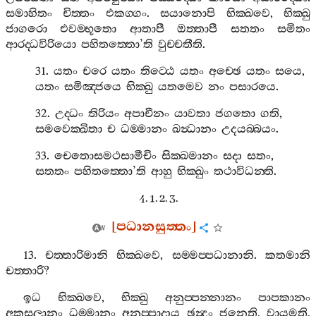
සමාහිතං
චිත‍්තං
එකග‍්ගං
.
සයානොපි
භික‍්ඛවෙ
,
භික‍්ඛු
ජාගරො
එවම‍්භූතො
ආතාපී
ඔත‍්තාපී
සතතං
සමිතං
ආරද‍්ධවිරියො
පහිතත‍්තො
’
ති
වුච‍්චතීති
.
31.
යතං
චරෙ
යතං
තිට‍්ඨෙ
යතං
අච‍්ඡෙ
යතං
සයෙ
,
යතං
සමිඤ‍්ජයෙ
භික‍්ඛු
යතමෙව
නං
පසාරයෙ
.
32.
උද‍්ධං
තිරියං
අපාචීනං
යාවතා
ජගතො
ගති
,
සමවෙක‍්ඛිතා
ච
ධම‍්මානං
ඛන්‍ධානං
උදයබ‍්බයං
.
33.
චෙතොසමථසාමීචිං
සික‍්ඛමානං
සදා
සතං
,
සතතං
පහිතත‍්තො
’
ති
ආහු
භික‍්ඛුං
තථාවිධන‍්ති
.
4. 1. 2. 3.
[
පධානසුත‍්තං
]
13.
චත‍්තාරිමානි
භික‍්ඛවෙ
,
සම‍්මප‍්පධානානි
.
කතමානි
චත‍්තාරි
?
ඉධ
භික‍්ඛවෙ
,
භික‍්ඛු
අනුප‍්පන‍්නානං
පාපකානං
අකුසලානං
ධම‍්මානං
අනුප‍්පාදාය
ඡන්‍දං
ජනෙති
,
වායමති
,