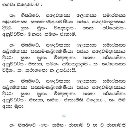
භගවා
එතදවොච
:
යං
භික‍්ඛවෙ
,
සදෙවකස‍්ස
ලොකස‍්ස
සමාරකස‍්ස
සබ්‍රහ‍්මකස‍්ස
සස‍්සමණබ්‍රාහ‍්මණියා
පජාය
සදෙවමනුස‍්සාය
දිට‍්ඨං
සුතං
මුතං
විඤ‍්ඤාතං
පත‍්තං
පරියෙසිතං
අනුවිචරිතං
මනසා
,
තමහං
ජානාමි
.
යං
භික‍්ඛවෙ
,
සදෙවකස‍්ස
ලොකස‍්ස
සමාරකස‍්ස
සබ්‍රහ‍්මකස‍්ස
සස‍්සමණබ්‍රාහ‍්මණියා
පජාය
සදෙවමනුස‍්සාය
දිට‍්ඨං
සුතං
මුතං
විඤ‍්ඤාතං
පත‍්තං
පරියෙසිතං
අනුවිචරිතං
මනසා
,
තමහං
අබ‍්භඤ‍්ඤාසිං
.
තං
තථාගතස‍්ස
විදිතං
,
තං
තථාගතො
න
උපට‍්ඨාසි
.
යං
භික‍්ඛවෙ
,
සදෙවකස‍්ස
ලොකස‍්ස
සමාරකස‍්ස
සබ්‍රහ‍්මකස‍්ස
සස‍්සමණබ්‍රාහ‍්මණියා
පජාය
සදෙවමනුස‍්සාය
දිට‍්ඨං
සුතං
මුතං
විඤ‍්ඤාතං
පත‍්තං
පරියෙසිතං
අනුවිචරිතං
මනසා
,
තමහං
ජානාමීති
වදෙය්‍යං
,
තං
මම
අස‍්ස
මුසා
.
52
යං
භික‍්ඛවෙ
-
පෙ
-
තමහං
ජානාමි
ච
න
ච
ජානාමීති