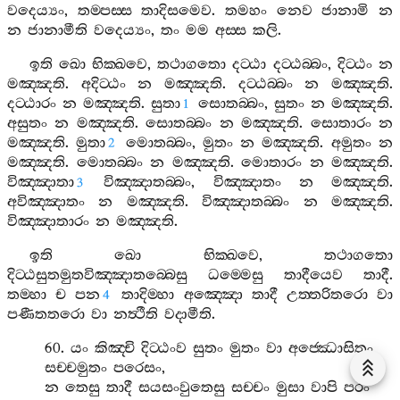
වදෙය්‍යං
,
තම‍්පස‍්ස
තාදිසමෙව
.
තමහං
නෙව
ජානාමි
න
න
ජානාමීති
වදෙය්‍යං
,
තං
මම
අස‍්ස
කලි
.
ඉති
ඛො
භික‍්ඛවෙ
,
තථාගතො
දට‍්ඨා
දට‍්ඨබ‍්බං
,
දිට‍්ඨං
න
මඤ‍්ඤති
.
අදිට‍්ඨං
න
මඤ‍්ඤති
.
දට‍්ඨබ‍්බං
න
මඤ‍්ඤති
.
දට‍්ඨාරං
න
මඤ‍්ඤති
.
සුතා
සොතබ‍්බං
,
සුතං
න
මඤ‍්ඤති
.
1
අසුතං
න
මඤ‍්ඤති
.
සොතබ‍්බං
න
මඤ‍්ඤති
.
සොතාරං
න
මඤ‍්ඤති
.
මුතා
මොතබ‍්බං
,
මුතං
න
මඤ‍්ඤති
.
අමුතං
න
2
මඤ‍්ඤති
.
මොතබ‍්බං
න
මඤ‍්ඤති
.
මොතාරං
න
මඤ‍්ඤති
.
විඤ‍්ඤාතා
විඤ‍්ඤාතබ‍්බං
,
විඤ‍්ඤාතං
න
මඤ‍්ඤති
.
3
අවිඤ‍්ඤාතං
න
මඤ‍්ඤති
.
විඤ‍්ඤාතබ‍්බං
න
මඤ‍්ඤති
.
විඤ‍්ඤාතාරං
න
මඤ‍්ඤති
.
ඉති
ඛො
භික‍්ඛවෙ
,
තථාගතො
දිට‍්ඨසුතමුතවිඤ‍්ඤාතබ‍්බෙසු
ධම‍්මෙසු
තාදීයෙව
තාදී
.
තම‍්හා
ච
පන
තාදිම‍්හා
අඤ‍්ඤො
තාදී
උත‍්තරිතරො
වා
4
පණීතතරො
වා
නත්‍ථීති
වදාමීති
.
60.
යං
කිඤ‍්චි
දිට‍්ඨංව
සුතං
මුතං
වා
අජ‍්ඣොසිතං
සච‍්චමුතං
පරෙසං
,
න
තෙසු
තාදී
සයසංවුතෙසු
සච‍්චං
මුසා
වාපි
පරං