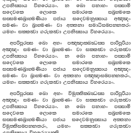
උපනිස‍්සාය
විහරෙය්‍යං
.
න
ඛො
පනාහං
පස‍්සාමි
සදෙවකෙ
ලොකෙ
සමාරකෙ
සබ්‍රහ‍්මකෙ
සස‍්සමණබ්‍රාහ‍්මණියා
පජාය
සදෙවමනුස‍්සාය
අඤ‍්ඤං
සමණං
වා
බ්‍රාහ‍්මණං
වා
අත‍්තනා
සමාධිසම‍්පන‍්නතරං
යමහං
සක‍්කත්‍වා
ගරුකත්‍වා
උපනිස‍්සාය
විහරෙය්‍යං
.
අපරිපූරස‍්ස
ඛො
අහං
පඤ‍්ඤාක‍්ඛන්‍ධස‍්ස
පාරිපූරියා
අඤ‍්ඤං
සමණං
වා
බ්‍රාහ‍්මණං
වා
සක‍්කත්‍වා
ගරුකත්‍වා
උපනිස‍්සාය
විහරෙය්‍යං
.
න
ඛො
පනාහං
පස‍්සාමි
සදෙවකෙ
ලොකෙ
සමාරකෙ
සබ්‍රහ‍්මකෙ
සස‍්සමණබ්‍රාහ‍්මණියා
පජාය
සදෙවමනුස‍්සාය
අඤ‍්ඤං
සමණං
වා
බ්‍රාහ‍්මණං
වා
අත‍්තනා
පඤ‍්ඤාසම‍්පන‍්නතරං
,
යමහං
සක‍්කත්‍වා
ගරුකත්‍වා
උපනිස‍්සාය
විහරෙය්‍යං
.
අපරිපූරස‍්ස
ඛො
අහං
විමුත‍්තික‍්ඛන්‍ධස‍්ස
පාරිපූරියා
අඤ‍්ඤං
සමණං
වා
බ්‍රාහ‍්මණං
වා
සක‍්කත්‍වා
ගරුකත්‍වා
උපනිස‍්සාය
විහරෙය්‍යං
.
න
ඛො
පනාහං
පස‍්සාමි
සදෙවකෙ
ලොකෙ
සමාරකෙ
සබ්‍රහ‍්මකෙ
සස‍්සමණබ්‍රාහ‍්මණියා
පජාය
සදෙවමනුස‍්සාය
අත‍්තනා
විමුත‍්තිසම‍්පන‍්නතරං
,
යමහං
සක‍්කත්‍වා
ගරුකත්‍වා
උපනිස‍්සාය
විහරෙය්‍යන‍්ති
.