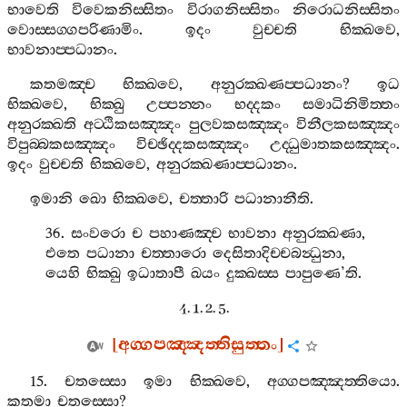
භාවෙති
විවෙකනිස‍්සිතං
විරාගනිස‍්සිතං
නිරොධනිස‍්සිතං
වොස‍්සග‍්ගපරිණාමිං
.
ඉදං
වුච‍්චති
භික‍්ඛවෙ
,
භාවනාප‍්පධානං
.
කතමඤ‍්ච
භික‍්ඛවෙ
,
අනුරක‍්ඛණප‍්පධානං
?
ඉධ
භික‍්ඛවෙ
,
භික‍්ඛු
උප‍්පන‍්නං
භද‍්දකං
සමාධිනිමිත‍්තං
අනුරක‍්ඛති
අට‍්ඨිකසඤ‍්ඤං
පුලවකසඤ‍්ඤං
විනීලකසඤ‍්ඤං
විපුබ‍්බකසඤ‍්ඤං
විච‍්ඡිද‍්දකසඤ‍්ඤං
උද‍්ධුමාතකසඤ‍්ඤං
.
ඉදං
වුච‍්චති
භික‍්ඛවෙ
,
අනුරක‍්ඛණාප‍්පධානං
.
ඉමානි
ඛො
භික‍්ඛවෙ
,
චත‍්තාරි
පධානානීති
.
36.
සංවරො
ච
පහාණඤ‍්ච
භාවනා
අනුරක‍්ඛණා
,
එතෙ
පධානා
චත‍්තාරො
දෙසිතාදිච‍්චබන්‍ධුනා
,
යෙහි
භික‍්ඛු
ඉධාතාපී
ඛයං
දුක‍්ඛස‍්ස
පාපුණෙ
’
ති
.
4. 1. 2. 5.
[
අග‍්ගපඤ‍්ඤත‍්තිසුත‍්තං
]
15.
චතස‍්සො
ඉමා
භික‍්ඛවෙ
,
අග‍්ගපඤ‍්ඤත‍්තියො
.
කතමා
චතස‍්සො
?