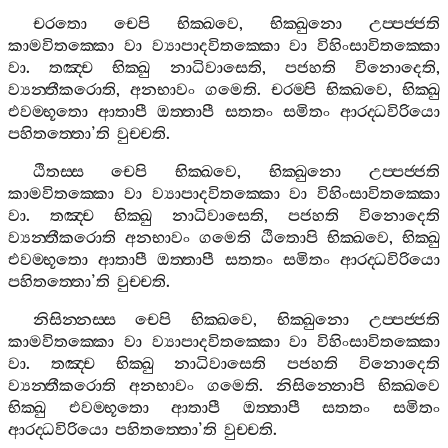
චරතො
චෙපි
භික‍්ඛවෙ
,
භික‍්ඛුනො
උප‍්පජ‍්ජති
කාමවිතක‍්කො
වා
ව්‍යාපාදවිතක‍්කො
වා
විහිංසාවිතක‍්කො
වා
.
තඤ‍්ච
භික‍්ඛු
නාධිවාසෙති
,
පජහති
විනොදෙති
,
ව්‍යන‍්තීකරොති
,
අනභාවං
ගමෙති
.
චරම‍්පි
භික‍්ඛවෙ
,
භික‍්ඛු
එවම‍්භූතො
ආතාපී
ඔත‍්තාපී
සතතං
සමිතං
ආරද‍්ධවිරියො
පහිතත‍්තො
’
ති
වුච‍්චති
.
ඨිතස‍්ස
චෙපි
භික‍්ඛවෙ
,
භික‍්ඛුනො
උප‍්පජ‍්ජති
කාමවිතක‍්කො
වා
ව්‍යාපාදවිතක‍්කො
වා
විහිංසාවිතක‍්කො
වා
.
තඤ‍්ච
භික‍්ඛු
නාධිවාසෙති
,
පජහති
විනොදෙති
ව්‍යන‍්තීකරොති
අනභාවං
ගමෙති
ඨිතොපි
භික‍්ඛවෙ
,
භික‍්ඛු
එවම‍්භූතො
ආතාපී
ඔත‍්තාපී
සතතං
සමිතං
ආරද‍්ධවිරියො
පහිතත‍්තො
’
ති
වුච‍්චති
.
නිසින‍්නස‍්ස
චෙපි
භික‍්ඛවෙ
,
භික‍්ඛුනො
උප‍්පජ‍්ජති
කාමවිතක‍්කො
වා
ව්‍යාපාදවිතක‍්කො
වා
විහිංසාවිතක‍්කො
වා
.
තඤ‍්ච
භික‍්ඛු
නාධිවාසෙති
පජහති
විනොදෙති
ව්‍යන‍්තීකරොති
අනභාවං
ගමෙති
.
නිසින‍්නොපි
භික‍්ඛවෙ
භික‍්ඛු
එවම‍්භූතො
ආතාපී
ඔත‍්තාපී
සතතං
සමිතං
ආරද‍්ධවිරියො
පහිතත‍්තො
’
ති
වුච‍්චති
.