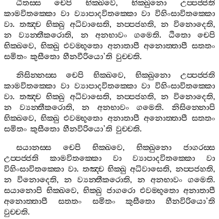
ඨිතස‍්ස
චෙපි
භික‍්ඛවෙ
,
භික‍්ඛුනො
උප‍්පජ‍්ජති
කාමවිතක‍්කො
වා
ව්‍යාපාදවිතක‍්කො
වා
විහිංසාවිතක‍්කො
වා
.
තඤ‍්ච
භික‍්ඛු
අධිවාසෙති
,
නප‍්පජහති
,
න
විනොදෙති
,
න
ව්‍යන‍්තීකරොති
,
න
අනභාවං
ගමෙති
.
ඨිතො
චෙපි
භික‍්ඛවෙ
,
භික‍්ඛු
එවම‍්භූතො
අනාතාපී
අනොත‍්තාපී
සතතං
සමිතං
කුසීතො
හීනවීරියො
’
ති
වුච‍්චති
.
නිසින‍්නස‍්ස
චෙපි
භික‍්ඛවෙ
,
භික‍්ඛුනො
උප‍්පජ‍්ජති
කාමවිතක‍්කො
වා
ව්‍යාපාදවිතක‍්කො
වා
විහිංසාවිතක‍්කො
වා
.
තඤ‍්ච
භික‍්ඛු
අධිවාසෙති
,
නප‍්පජහති
,
න
විනොදෙති
,
න
ව්‍යන‍්තීකරොති
,
න
අනභාවං
ගමෙති
.
නිසින‍්නොපි
භික‍්ඛවෙ
,
භික‍්ඛු
එවම‍්භූතො
අනාතාපී
අනොත‍්තාපී
සතතං
සමිතං
කුසීතො
හීනවිරියො
’
ති
වුච‍්චති
.
සයානස‍්ස
චෙපි
භික‍්ඛවෙ
,
භික‍්ඛුනො
ජාගරස‍්ස
උප‍්පජ‍්ජති
කාමවිතක‍්කො
වා
ව්‍යාපාදවිතක‍්කො
වා
විහිංසාවිතක‍්කො
වා
.
තඤ‍්ච
භික‍්ඛු
අධිවාසෙති
,
නප‍්පජහති
,
න
විනොදෙති
,
න
ව්‍යන‍්තීකරොති
,
න
අනභාවං
ගමෙති
.
සයානොපි
භික‍්ඛවෙ
,
භික‍්ඛු
ජාගරො
එවම‍්භූතො
අනාතාපී
අනොත‍්තාපී
සතතං
සමිතං
කුසීතො
හීනවිරියො
’
ති
වුච‍්චති
.