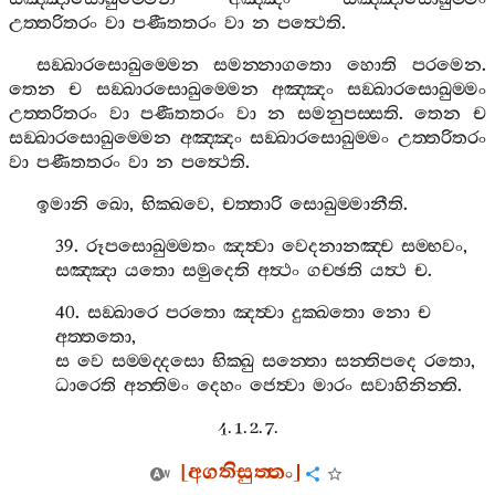
උත‍්තරිතරං
වා
පණීතතරං
වා
න
පත්‍ථෙති
.
සඞ‍්ඛාරසොඛුම‍්මෙන
සමන‍්නාගතො
හොති
පරමෙන
.
තෙන
ච
සඞ‍්ඛාරසොඛුම‍්මෙන
අඤ‍්ඤං
සඞ‍්ඛාරසොඛුම‍්මං
උත‍්තරිතරං
වා
පණීතතරං
වා
න
සමනුපස‍්සති
.
තෙන
ච
සඞ‍්ඛාරසොඛුම‍්මෙන
අඤ‍්ඤං
සඞ‍්ඛාරසොඛුම‍්මං
උත‍්තරිතරං
වා
පණීතතරං
වා
න
පත්‍ථෙති
.
ඉමානි
ඛො
,
භික‍්ඛවෙ
,
චත‍්තාරි
සොඛුම‍්මානීති
.
39.
රූපසොඛුම‍්මතං
ඤත්‍වා
වෙදනානඤ‍්ච
සම‍්භවං
,
සඤ‍්ඤා
යතො
සමුදෙති
අත්‍ථං
ගච‍්ඡති
යත්‍ථ
ච
.
40.
සඞ‍්ඛාරෙ
පරතො
ඤත්‍වා
දුක‍්ඛතො
නො
ච
අත‍්තතො
,
ස
වෙ
සම‍්මද‍්දසො
භික‍්ඛු
සන‍්තො
සන‍්තිපදෙ
රතො
,
ධාරෙති
අන‍්තිමං
දෙහං
ජෙත්‍වා
මාරං
සවාහිනින‍්ති
.
4. 1. 2. 7.
[
අගතිසුත‍්තං
]