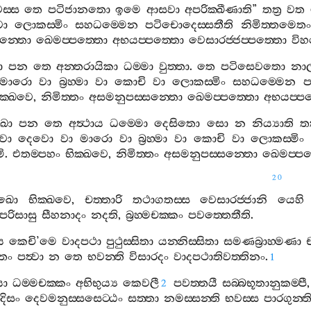
ස‍්ස
තෙ
පටිජානතො
ඉමෙ
ආසවා
අපරික‍්ඛීණාති
”
තත්‍ර
වත
වා
ලොකස‍්මිං
සහධම‍්මෙන
පටිචොදෙස‍්සතීති
නිමිත‍්තමෙතං
න‍්තො
ඛෙමප‍්පත‍්තො
අභයප‍්පත‍්තො
වෙසාරජ‍්ජප‍්පත‍්තො
විහ
ො
පන
තෙ
අන‍්තරායිකා
ධම‍්මා
වුත‍්තා
.
තෙ
පටිසෙවතො
නා
මාරො
වා
බ්‍රහ‍්මා
වා
කොචි
වා
ලොකස‍්මිං
සහධම‍්මෙන
ප
ික‍්ඛවෙ
,
නිමිත‍්තං
අසමනුපස‍්සන‍්තො
ඛෙමප‍්පත‍්තො
අභයප‍්ප
ඛො
පන
තෙ
අත්‍ථාය
ධම‍්මො
දෙසිතො
සො
න
නිය්‍යාති
තක
වා
දෙවො
වා
මාරො
වා
බ්‍රහ‍්මා
වා
කොචි
වා
ලොකස‍්මිං
ි
.
එතම‍්පහං
භික‍්ඛවෙ
,
නිමිත‍්තං
අසමනුපස‍්සන‍්තො
ඛෙමප‍්පත
20
ඛො
භික‍්ඛවෙ
,
චත‍්තාරි
තථාගතස‍්ස
වෙසාරජ‍්ජානි
යෙහි
පරිසාසු
සීහනාදං
නදති
,
බ්‍රහ‍්මචක‍්කං
පවත‍්තෙතීති
.
ෙ
කෙචි
’
මෙ
වාදපථා
පුථුස‍්සිතා
යන‍්නිස‍්සිතා
සමණබ්‍රාහ‍්මණා
තං
පත්‍වා
න
තෙ
භවන‍්ති
විසාරදං
වාදපථාතිවත‍්තිනං
.
1
ො
ධම‍්මචක‍්කං
අභිභුය්‍ය
කෙවලී
පවත‍්තයී
සබ‍්බභූතානුකම‍්පී
,
2
දිසං
දෙවමනුස‍්සසෙට‍්ඨං
සත‍්තා
නමස‍්සන‍්ති
භවස‍්ස
පාරගුන‍්ත