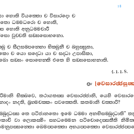
18
ො
හොති
වියත‍්තො
ච
විසාරදො
ච
්සුතො
ධම‍්මධරො
ච
හොති
,
්ස
හොති
අනුධම‍්මචාරී
දිසො
වුච‍්චති
සඞ‍්ඝසොභනො
.
‍්ඛු
ච
සීලසම‍්පන‍්නො
භික‍්ඛුනී
ච
බහුස‍්සුතා
,
සකො
ච
යො
සද‍්ධො
යා
ච
සද‍්ධා
උපාසිකා
,
ඛො
සඞ‍්ඝං
සොභෙන‍්ති
එතෙ
හි
සඞ‍්ඝසොභනාති
.
4. 1. 1. 8.
[
වෙසාරජ‍්ජසුත‍්
ාරිමානි
භික‍්ඛවෙ
,
තථාගතස‍්ස
වෙසාරජ‍්ජානි
,
යෙහි
වෙසාරජ‍
නාදං
නදති
,
බ්‍රහ‍්මචක‍්කං
පවත‍්තෙති
.
කතමානි
චත‍්තාරි
?
්බුද‍්ධස‍්ස
තෙ
පටිජානතො
ඉමෙ
ධම‍්මා
අනභිසම‍්බුද‍්ධාති
”
තත්
කොචි
වා
ලොකස‍්මිං
සහධම‍්මෙන
පටිචොදෙස‍්සතීති
නිමිත
මනුපස‍්සන‍්තො
ඛෙමප‍්පත‍්තො
අභයප‍්පත‍්තො
වෙසාරජ‍්ජප‍්ප