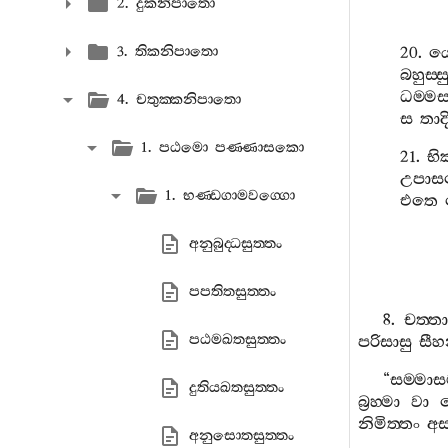
2. දුකනිපාතො
3. තිකනිපාතො
20.
ය
බහුස‍
ධම‍්මස‍
4. චතුක‍්කනිපාතො
ස
තා
1. පඨමො පණ‍්ණාසකො
21.
භික
උපා
1. භණ‍්ඩගාමවග‍්ගො
එතෙ
අනුබුද‍්ධසුත‍්තං
පපතිතසුත‍්තං
8.
චත‍්ත
පඨමඛතසුත‍්තං
පරිසාසු
සීහ
“
සම‍්මාසම‍
දුතියඛතසුත‍්තං
බ්‍රහ‍්මා
වා
නිමිත‍්තං
අස
අනුසොතසුත‍්තං