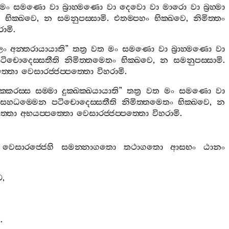
මං
සමණො
වා
බ්‍රාහ‍්මණො
වා
දෙවො
වා
මාරො
වා
බ්‍රහ‍්මා
භික‍්ඛවෙ
,
න
සමනුපස‍්සාමි
.
එතම‍්පහං
භික‍්ඛවෙ
,
නිමිත‍්තං
රාමි
.
ලං
අන‍්තරායායාති
”
තත්‍ර
වත
මං
සමණො
වා
බ්‍රාහ‍්මණො
වා
ටිචොදෙස‍්සතීති
නිමිත‍්තමෙතං
භික‍්ඛවෙ
,
න
සමනුපස‍්සාමි
.
ත‍්තො
වෙසාරජ‍්ජප‍්පත‍්තො
විහරාමි
.
‍්කරස‍්ස
සම‍්මා
දුක‍්ඛක‍්ඛයායාති
”
තත්‍ර
වත
මං
සමණො
වා
සහධම‍්මෙන
පටිචොදෙස‍්සතීති
නිමිත‍්තමෙතං
භික‍්ඛවෙ
,
න
‍්තො
අභයප‍්පත‍්තො
වෙසාරජ‍්ජප‍්පත‍්තො
විහරාමි
.
වෙසාරජ‍්ජෙහි
සමන‍්නාගතො
තථාගතො
ආසභං
ඨානං
ච
,
ි
.