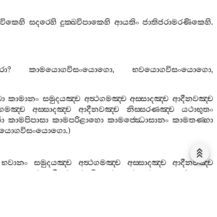
ිකෙහි
සදරෙහි
දුක‍්ඛවිපාකෙහි
ආයතිං
ජාතිජරාමරණිකෙහි
.
රො
?
කාමයොගවිසංයොගො
,
භවයොගවිසංයොගො
,
ො
කාමානං
සමුදයඤ‍්ච
අත්‍ථගමඤ‍්ච
අස‍්සාදඤ‍්ච
ආදීනවඤ‍්ච
ථගමඤ‍්ච
අස‍්සාදඤ‍්ච
ආදීනවඤ‍්ච
නිස‍්සරණඤ‍්ච
යථාභූතං
ඡා
කාමපිපාසා
කාමපරිළාහො
කාමජ‍්ඣොසානං
කාමතණ‍්හා
මයොගවිසංයොගො
.)
භවානං
සමුදයඤ‍්ච
අත්‍ථගමඤ‍්ච
අස‍්සාදඤ‍්ච
ආදීනවඤ‍්ච
අස‍්සාදඤ‍්ච
ආදීනවඤ‍්ච
නිස‍්සරණඤ‍්ච
යථාභූතං
පජානතො
පරිළාහො
භවජ‍්ඣොසානං
භවතණ‍්හා
සා
නානුසෙති
.
අයං
වයොගවිසංයොගො
.)
දිට‍්ඨීනං
සමුදයඤ‍්ච
අත්‍ථගමඤ‍්ච
අස‍්සාදඤ‍්ච
ආදීනවඤ‍්ච