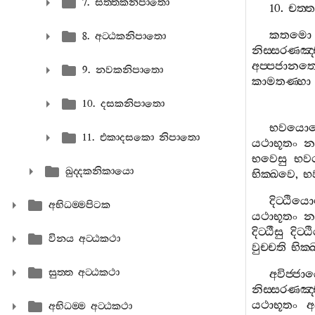
7. සත‍්තකනිපාතො
10.
චත‍්
කතමො
8. අට‍්ඨකනිපාතො
නිස‍්සරණඤ‍
අප‍්පජානත
9. නවකනිපාතො
කාමතණ‍්හා
10. දසකනිපාතො
භවයො
11. එකාදසකො නිපාතො
යථාභූතං
න
භවෙසු
භව
ඛුද‍්දකනිකායො
භික‍්ඛවෙ
,
භ
දිට‍්ඨි
අභිධම‍්මපිටක
යථාභූතං
න
දිට‍්ඨීසු
දිට‍
විනය අට‍්ඨකථා
වුච‍්චති
භික‍
සුත‍්ත අට‍්ඨකථා
අවිජ‍්
නිස‍්සරණඤ‍
යථාභූතං
අ
අභිධම‍්ම අට‍්ඨකථා