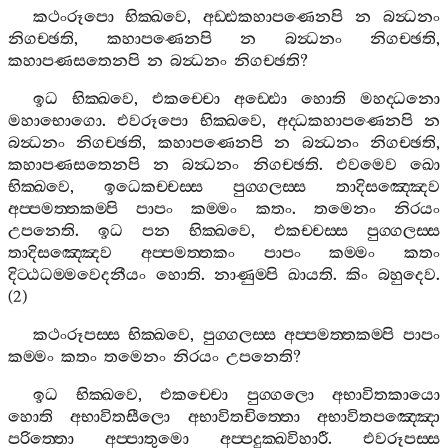
කථංරූපො
භික‍්ඛවෙ
,
අඩ‍්ඪකහාපණෙනපි
න
බන්‍ධනං
නිගච‍්ඡති
,
කහාපණෙනපි
න
බන්‍ධනං
නිගච‍්ඡති
,
කහාපණසතෙනපි
න
බන්‍ධනං
නිගච‍්ඡති
?
ඉධ
භික‍්ඛවෙ
,
එකච‍්චො
අඩ‍්ඪො
හොති
මහද‍්ධනො
මහාභොගො
.
එවරූපො
භික‍්ඛවෙ
,
අද‍්ධකහාපණෙනපි
න
බන්‍ධනං
නිගච‍්ඡති
,
කහාපණෙනපි
න
බන්‍ධනං
නිගච‍්ඡති
,
කහාපණසතෙනපි
න
බන්‍ධනං
නිගච‍්ඡති
.
එවමෙව
ඛො
භික‍්ඛවෙ
,
ඉධෙකච‍්චස‍්ස
පුග‍්ගලස‍්ස
තාදිසඤ‍්ඤෙව
අප‍්පමත‍්තකම‍්පි
පාපං
කම‍්මං
කතං
.
තමෙනං
නිරයං
උපනෙති
.
ඉධ
පන
භික‍්ඛවෙ
,
එකච‍්චස‍්ස
පුග‍්ගලස‍්ස
තාදිසඤ‍්ඤෙව
අප‍්පමත‍්තකං
පාපං
කම‍්මං
කතං
දිට‍්ඨධම‍්මවෙදනීයං
හොති
.
නාණුම‍්පි
ඛායති
.
කිං
බහුදෙව
.
(2)
කථංරූපස‍්ස
භික‍්ඛවෙ
,
පුග‍්ගලස‍්ස
අප‍්පමත‍්තකම‍්පි
පාපං
කම‍්මං
කතං
තමෙනං
නිරයං
උපනෙති
?
ඉධ
භික‍්ඛවෙ
,
එකච‍්චො
පුග‍්ගලො
අභාවිතකායො
හොති
අභාවිතසීලො
අභාවිතචිත‍්තො
අභාවිතපඤ‍්ඤො
පරිත‍්තො
අප‍්පාතුමො
අප‍්පදුක‍්ඛවිහාරී
.
එවරූපස‍්ස