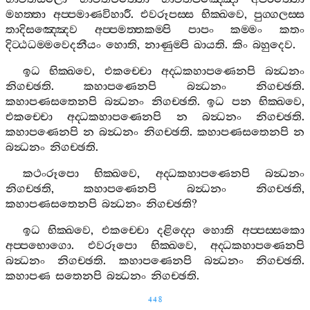
මහත‍්තා
අප‍්පමාණවිහාරී
.
එවරූපස‍්ස
භික‍්ඛවෙ
,
පුග‍්ගලස‍්ස
තාදිසඤ‍්ඤෙව
අප‍්පමත‍්තකම‍්පි
පාපං
කම‍්මං
කතං
දිට‍්ඨධම‍්මවෙදනීයං
හොති
,
නාණුම‍්පි
ඛායති
.
කිං
බහුදෙව
.
ඉධ
භික‍්ඛවෙ
,
එකච‍්චො
අද‍්ධකහාපණෙනපි
බන්‍ධනං
නිගච‍්ඡති
.
කහාපණෙනපි
බන්‍ධනං
නිගච‍්ඡති
.
කහාපණසතෙනපි
බන්‍ධනං
නිගච‍්ඡති
.
ඉධ
පන
භික‍්ඛවෙ
,
එකච‍්චො
අද‍්ධකහාපණෙනපි
න
බන්‍ධනං
නිගච‍්ඡති
.
කහාපණෙනපි
න
බන්‍ධනං
නිගච‍්ඡති
.
කහාපණසතෙනපි
න
බන්‍ධනං
නිගච‍්ඡති
.
කථංරූපො
භික‍්ඛවෙ
,
අද‍්ධකහාපණෙනපි
බන්‍ධනං
නිගච‍්ඡති
,
කහාපණෙනපි
බන්‍ධනං
නිගච‍්ඡති
,
කහාපණසතෙනපි
බන්‍ධනං
නිගච‍්ඡති
?
ඉධ
භික‍්ඛවෙ
,
එකච‍්චො
දළිද‍්දො
හොති
අප‍්පස‍්සකො
අප‍්පභොගො
.
එවරූපො
භික‍්ඛවෙ
,
අද‍්ධකහාපණෙනපි
බන්‍ධනං
නිගච‍්ඡති
.
කහාපණෙනපි
බන්‍ධනං
නිගච‍්ඡති
.
කහාපණ
සතෙනපි
බන්‍ධනං
නිගච‍්ඡති
.
448