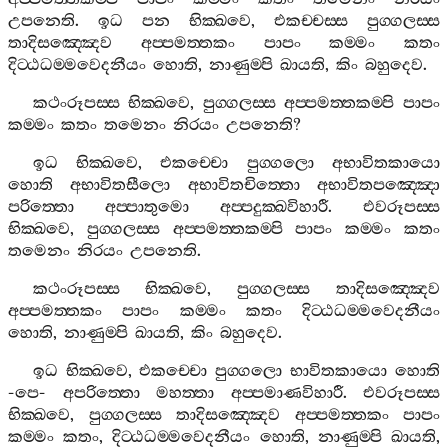
උපනෙති
.
ඉධ
පන
භික‍්ඛවෙ
,
එකච‍්චස‍්ස
පුග‍්ගලස‍්ස
තාදිසඤ‍්ඤෙව
අප‍්පමත‍්තකං
පාපං
කම‍්මං
කතං
දිට‍්ඨධම‍්මවෙදනීයං
හොති
,
නාණුම‍්පි
ඛායති
,
කිං
බහුදෙව
.
කථංරූපස‍්ස
භික‍්ඛවෙ
,
පුග‍්ගලස‍්ස
අප‍්පමත‍්තකම‍්පි
පාපං
කම‍්මං
කතං
තමෙනං
නිරයං
උපනෙති
?
ඉධ
භික‍්ඛවෙ
,
එකච‍්චො
පුග‍්ගලො
අභාවිතකායො
හොති
අභාවිතසීලො
අභාවිතචිත‍්තො
අභාවිතපඤ‍්ඤො
පරිත‍්තො
අප‍්පාතුමො
අප‍්පදුක‍්ඛවිහාරී
.
එවරූපස‍්ස
භික‍්ඛවෙ
,
පුග‍්ගලස‍්ස
අප‍්පමත‍්තකම‍්පි
පාපං
කම‍්මං
කතං
තමෙනං
නිරයං
උපනෙති
.
කථංරූපස‍්ස
භික‍්ඛවෙ
,
පුග‍්ගලස‍්ස
තාදිසඤ‍්ඤෙව
අප‍්පමත‍්තකං
පාපං
කම‍්මං
කතං
දිට‍්ඨධම‍්මවෙදනීයං
හොති
,
නාණුම‍්පි
ඛායති
,
කිං
බහුදෙව
.
ඉධ
භික‍්ඛවෙ
,
එකච‍්චො
පුග‍්ගලො
භාවිතකායො
හොති
-
පෙ
-
අපරිත‍්තො
මහත‍්තා
අප‍්පමාණවිහාරී
.
එවරූපස‍්ස
භික‍්ඛවෙ
,
පුග‍්ගලස‍්ස
තාදිසඤ‍්ඤෙව
අප‍්පමත‍්තකං
පාපං
කම‍්මං
කතං
,
දිට‍්ඨධම‍්මවෙදනීයං
හොති
,
නාණුම‍්පි
ඛායති
,