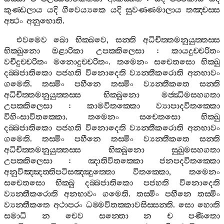
කුණ‍්ඩලාය
යදි
ගීවෙය්‍යකෙ
යදි
සුවණ‍්ණමාලාය
තඤ‍්චස‍්ස
අත්‍ථං
අනුභොති
.
එවමෙව
ඛො
භික‍්ඛවෙ
,
සන‍්ති
අධිචිත‍්තමනුයුත‍්තස‍්ස
භික‍්ඛුනො
ඔළාරිකා
උපක‍්කිලෙසා
:
කායදුච‍්චරිතං
වචීදුච‍්චරිතං
මනොදුච‍්චරිතං
.
තමෙනං
සචෙතසො
භික‍්ඛු
දබ‍්බජාතිකො
පජහති
විනොදෙති
ව්‍යන‍්තීකරොති
අනභාවං
ගමෙති
.
තස‍්මිං
පහීනෙ
තස‍්මිං
ව්‍යන‍්තීකතෙ
සන‍්ති
අධිචිත‍්තමනුයුත‍්තස‍්ස
භික‍්ඛුනො
මජ‍්ඣිමසහගතා
උපක‍්කිලෙසා
:
කාමවිතක‍්කො
ව්‍යාපාදවිතක‍්කො
විහිංසාවිතක‍්කො
.
තමෙනං
සචෙතසො
භික‍්ඛු
දබ‍්බජාතිකො
පජහති
විනොදෙති
ව්‍යන‍්තීකරොති
අනභාවං
ගමෙති
.
තස‍්මිං
පහීනෙ
තස‍්මිං
ව්‍යන‍්තීකතෙ
සන‍්ති
අධිචිත‍්තමනුයුත‍්තස‍්ස
භික‍්ඛුනො
සුඛුමසහගතා
උපක‍්කිලෙසා
:
ඤාතිවිතක‍්කො
ජනපදවිතක‍්කො
අනුවිඤ‍්ඤත‍්තිපටිසඤ‍්ඤුත‍්තො
විතක‍්කො
,
තමෙනං
සචෙතසො
භික‍්ඛු
දබ‍්බජාතිකො
පජහති
විනොදෙති
ව්‍යන‍්තීකරොති
අනභාවං
ගමෙති
.
තස‍්මිං
පහීනෙ
තස‍්මිං
ව්‍යන‍්තීකතෙ
අථාපරං
ධම‍්මවිතක‍්කාවසිස‍්සන‍්ති
.
සො
හොති
සමාධි
න
චෙව
සන‍්තො
න
ච
පණීතො