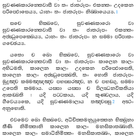
සුවණ‍්ණකාරන‍්තෙවාසී
වා
තං
ජාතරූපං
එකන‍්තං
උදකෙන
පරිප‍්ඵොසෙය්‍ය
,
ඨානං
තං
ජාතරූපං
නිබ‍්බායෙය්‍ය
.
1
සචෙ
භික‍්ඛවෙ
,
සුවණ‍්ණකාරො
වා
සුවණ‍්ණකාරන‍්තෙවාසී
වා
තං
ජාතරූපං
එකන‍්තං
අජ‍්ඣුපෙක‍්ඛෙය්‍ය
,
ඨානං
තං
ජාතරූපං
න
සම‍්මා
පරිපාකං
ගච‍්ඡෙය්‍ය
.
යතො
ච
ඛො
භික‍්ඛවෙ
,
සුවණ‍්ණකාරො
වා
සුවණ‍්ණකාරන‍්තෙවාසී
වා
තං
ජාතරූපං
කාලෙන
කාලං
අභිධමති
,
කාලෙන
කාලං
උදකෙන
පරිප‍්ඵොසෙති
,
කාලෙන
කාලං
අජ‍්ඣුපෙක‍්ඛති
,
තං
හොති
ජාතරූපං
මුදුඤ‍්ච
කම‍්මඤ‍්ඤඤ‍්ච
පභස‍්සරඤ‍්ච
,
න
ච
පභඞ‍්ගු
,
සම‍්මා
උපෙති
කම‍්මාය
.
යස‍්සා
යස‍්සා
ච
පිලන්‍ධනවිකතියා
ආකඞ‍්ඛති
:
යදි
පට‍්ටකාය
,
යදි
කුණ‍්ඩලාය
,
යදි
ගීවෙය්‍යකෙ
,
යදි
සුවණ‍්ණමාලාය
තඤ‍්චස‍්සු
අත්‍ථං
2
අනුභොති
.
එවමෙව
ඛො
භික‍්ඛවෙ
,
අධිචිත‍්තමනුයුත‍්තෙන
භික‍්ඛුනා
තීණි
නිමිත‍්තානි
කාලෙන
කාලං
මනසිකාතබ‍්බානි
.
කාලෙන
කාලං
සමාධිනිමිත‍්තං
මනසිකාතබ‍්බං
,
කාලෙන