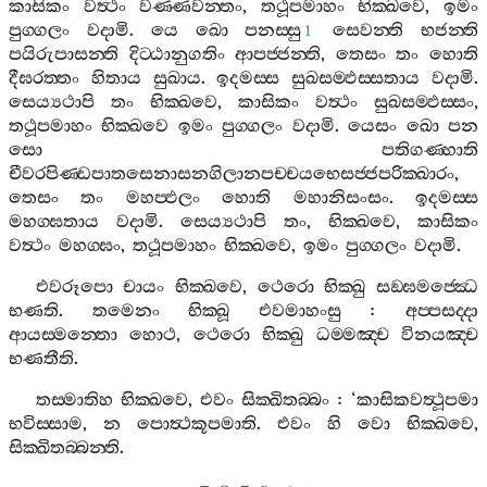
කාසිකං
වත්‍ථං
වණ‍්ණවන‍්තං
,
තථූපමාහං
භික‍්ඛවෙ
,
ඉමං
පුග‍්ගලං
වදාමි
.
යෙ
ඛො
පනස‍්සු
සෙවන‍්ති
භජන‍්ති
1
පයිරුපාසන‍්ති
දිට‍්ඨානුගතිං
ආපජ‍්ජන‍්ති
,
තෙසං
තං
හොති
දීඝරත‍්තං
හිතාය
සුඛාය
.
ඉදමස‍්ස
සුඛසම‍්ඵස‍්සතාය
වදාමි
.
සෙය්‍යථාපි
තං
භික‍්ඛවෙ
,
කාසිකං
වත්‍ථං
සුඛසම‍්ඵස‍්සං
,
තථූපමාහං
භික‍්ඛවෙ
ඉමං
පුග‍්ගලං
වදාමි
.
යෙසං
ඛො
පන
සො
පතිගණ‍්හාති
චීවරපිණ‍්ඩපාතසෙනාසනගිලානපච‍්චයභෙසජ‍්ජපරික‍්ඛාරං
,
තෙසං
තං
මහප‍්ඵලං
හොති
මහානිසංසං
.
ඉදමස‍්ස
මහග‍්ඝතාය
වදාමි
.
සෙය්‍යථාපි
තං
,
භික‍්ඛවෙ
,
කාසිකං
වත්‍ථං
මහග‍්ඝං
,
තථූපමාහං
භික‍්ඛවෙ
,
ඉමං
පුග‍්ගලං
වදාමි
.
එවරූපො
චායං
භික‍්ඛවෙ
,
ථෙරො
භික‍්ඛු
සඞ‍්ඝමජ‍්ඣෙ
භණති
.
තමෙනං
භික‍්ඛූ
එවමාහංසු
:
අප‍්පසද‍්දා
ආයස‍්මන‍්තො
හොථ
,
ථෙරො
භික‍්ඛු
ධම‍්මඤ‍්ච
විනයඤ‍්ච
භණතීති
.
තස‍්මාතිහ
භික‍්ඛවෙ
,
එවං
සික‍්ඛිතබ‍්බං
: ‘
කාසිකවත්‍ථූපමා
භවිස‍්සාම
,
න
පොත්‍ථකූපමාති
.
එවං
හි
වො
භික‍්ඛවෙ
,
සික‍්ඛිතබ‍්බන‍්ති
.