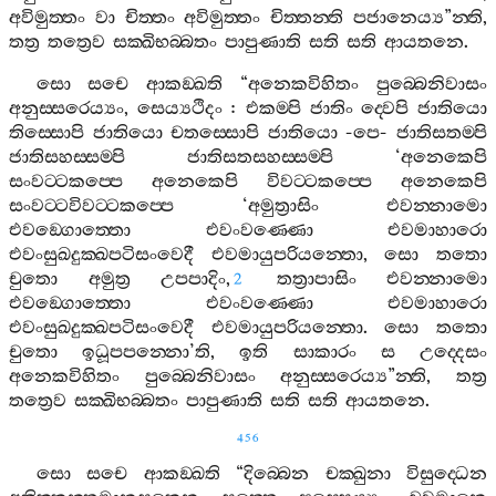
අවිමුත‍්තං
වා
චිත‍්තං
අවිමුත‍්තං
චිත‍්තන‍්ති
පජානෙය්‍ය
”
න‍්ති
,
තත්‍ර
තත්‍රෙව
සක‍්ඛිභබ‍්බතං
පාපුණාති
සති
සති
ආයතනෙ
.
සො
සචෙ
ආකඞ‍්ඛති
“
අනෙකවිහිතං
පුබ‍්බෙනිවාසං
අනුස‍්සරෙය්‍යං
,
සෙය්‍යථිදං
:
එකම‍්පි
ජාතිං
ද‍්වෙපි
ජාතියො
තිස‍්සොපි
ජාතියො
චතස‍්සොපි
ජාතියො
-
පෙ
-
ජාතිසතම‍්පි
ජාතිසහස‍්සම‍්පි
ජාතිසතසහස‍්සම‍්පි
‘
අනෙකෙපි
සංවට‍්ටකප‍්පෙ
අනෙකෙපි
විවට‍්ටකප‍්පෙ
අනෙකෙපි
සංවට‍්ටවිවට‍්ටකප‍්පෙ
‘
අමුත්‍රාසිං
එවන‍්නාමො
එවඞ‍්ගොත‍්තො
එවංවණ‍්ණො
එවමාහාරො
එවංසුඛදුක‍්ඛපටිසංවෙදී
එවමායුපරියන‍්තො
,
සො
තතො
චුතො
අමුත්‍ර
උපපාදිං
,
තත්‍රාපාසිං
එවන‍්නාමො
2
එවඞ‍්ගොත‍්තො
එවංවණ‍්ණො
එවමාහාරො
එවංසුඛදුක‍්ඛපටිසංවෙදී
එවමායුපරියන‍්තො
.
සො
තතො
චුතො
ඉධූපපන‍්නො
’
ති
,
ඉති
සාකාරං
ස
උද‍්දෙසං
අනෙකවිහිතං
පුබ‍්බෙනිවාසං
අනුස‍්සරෙය්‍ය
”
න‍්ති
,
තත්‍ර
තත්‍රෙව
සක‍්ඛිභබ‍්බතං
පාපුණාති
සති
සති
ආයතනෙ
.
456
සො
සචෙ
ආකඞ‍්ඛති
“
දිබ‍්බෙන
චක‍්ඛුනා
විසුද‍්ධෙන