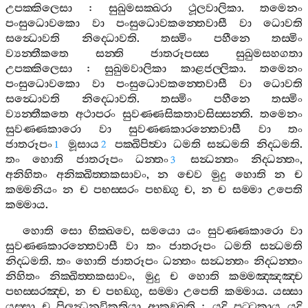
උපක‍්කිලෙසා
:
සුඛුමසක‍්ඛරා
ථූලවාලිකා
.
තමෙනං
පංසුධොවකො
වා
පංසුධොවකන‍්තෙවාසී
වා
ධොවති
සන්‍ධොවති
නිද‍්ධොවති
.
තස‍්මිං
පහීනෙ
තස‍්මිං
ව්‍යන‍්තීකතෙ
සන‍්ති
ජාතරූපස‍්ස
සුඛුමසහගතා
උපක‍්කිලෙසා
:
සුඛුමවාලිකා
කාළජල‍්ලිකා
.
තමෙනං
පංසුධොවකො
වා
පංසුධොවකන‍්තෙවාසී
වා
ධොවති
සන්‍ධොවති
නිද‍්ධොවති
.
තස‍්මිං
පහීනෙ
තස‍්මිං
ව්‍යන‍්තීකතෙ
අථාපරං
සුවණ‍්ණසිකතාවසිස‍්සන‍්ති
.
තමෙනං
සුවණ‍්ණකාරො
වා
සුවණ‍්ණකාරන‍්තෙවාසී
වා
තං
ජාතරූපං
මූසාය
පක‍්ඛිපිත්‍වා
ධමති
සන්‍ධමති
නිද‍්ධමති
.
1
2
තං
හොති
ජාතරූපං
ධන‍්තං
සන්‍ධන‍්තං
නිද‍්ධන‍්තං
,
3
අනිහිතං
අනික‍්ඛිත‍්තකසාවං
,
න
චෙව
මුදු
හොති
න
ච
කම‍්මනියං
න
ච
පභස‍්සරං
පභඞ‍්ගු
ච
,
න
ච
සම‍්මා
උපෙති
කම‍්මාය
.
හොති
සො
භික‍්ඛවෙ
,
සමයො
යං
සුවණ‍්ණකාරො
වා
සුවණ‍්ණකාරන‍්තෙවාසී
වා
තං
ජාතරූපං
ධමති
සන්‍ධමති
නිද‍්ධමති
.
තං
හොති
ජාතරූපං
ධන‍්තං
සන්‍ධන‍්තං
නිද‍්ධන‍්තං
නිහිතං
නික‍්ඛිත‍්තකසාවං
,
මුදු
ච
හොති
කම‍්මඤ‍්ඤඤ‍්ච
පභස‍්සරඤ‍්ච
,
න
ච
පභඞ‍්ගු
,
සම‍්මා
උපෙති
කම‍්මාය
.
යස‍්සා
යස‍්සා
ච
පිලන්‍ධනවිකතියා
ආකඞ‍්ඛති
:
යදි
පට‍්ටකාය
යදි