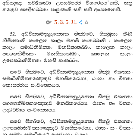
අභිඤ‍්ඤා
සච‍්ඡිකත්‍වා
උපසම‍්පජ‍්ජ
විහරෙය්‍ය
”
න‍්ති
,
තත්‍ර
තත්‍රෙව
සක‍්ඛිභබ‍්බතං
පාපුණාති
සති
සති
ආයතනෙති
.
3. 2. 5. 11.
52.
අධිචිත‍්තමනුයුත‍්තෙන
භික‍්ඛවෙ
,
භික‍්ඛුනා
තීණි
නිමිත‍්තානි
කාලෙන
කාලං
මනසි
කාතබ‍්බානි
:
කාලෙන
කාලං
සමාධිනිමිත‍්තං
මනසිකාතබ‍්බං
.
කාලෙන
කාලං
පග‍්ගහනිමිත‍්තං
මනසිකාතබ‍්බං
,
කාලෙන
කාලං
උපෙක‍්ඛානිමිත‍්තං
මනසි
කාතබ‍්බං
.
සචෙ
භික‍්ඛවෙ
,
අධිචිත‍්තමනුයුත‍්තො
භික‍්ඛු
එකන‍්තං
සමාධිනිමිත‍්තඤ‍්ඤෙව
මනසිකරෙය්‍ය
,
ඨානං
තං
චිත‍්තං
කොසජ‍්ජාය
සංවත‍්තෙය්‍ය
.
සචෙ
භික‍්ඛවෙ
,
අධිචිත‍්තමනුයුත‍්තො
භික‍්ඛු
එකන‍්තං
පග‍්ගහනිමිත‍්තඤ‍්ඤෙව
මනසිකරෙය්‍ය
,
ඨානං
තං
චිත‍්තං
උද‍්ධච‍්චාය
සංවත‍්තෙය්‍ය
.
සචෙ
භික‍්ඛවෙ
,
අධිචිත‍්තමනුයුත‍්තො
භික‍්ඛු
එකන‍්තං
උපෙක‍්ඛානිමිත‍්තඤ‍්ඤෙව
මනසිකරෙය්‍ය
,
ඨානං
තං
චිත‍්තං
න
සම‍්මා
සමාධියෙථ
ආසවානං
ඛයාය
.