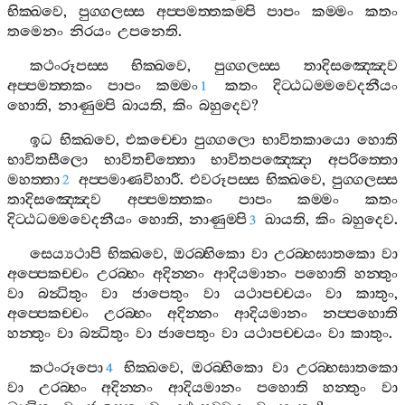
භික‍්ඛවෙ
,
පුග‍්ගලස‍්ස
අප‍්පමත‍්තකම‍්පි
පාපං
කම‍්මං
කතං
තමෙනං
නිරයං
උපනෙති
.
කථංරූපස‍්ස
භික‍්ඛවෙ
,
පුග‍්ගලස‍්ස
තාදිසඤ‍්ඤෙව
අප‍්පමත‍්තකං
පාපං
කම‍්මං
කතං
දිට‍්ඨධම‍්මවෙදනීයං
1
හොති
,
නාණුම‍්පි
ඛායති
,
කිං
බහුදෙව
?
ඉධ
භික‍්ඛවෙ
,
එකච‍්චො
පුග‍්ගලො
භාවිතකායො
හොති
භාවිතසීලො
භාවිතචිත‍්තො
භාවිතපඤ‍්ඤො
අපරිත‍්තො
මහත‍්තා
අප‍්පමාණවිහාරී
.
එවරූපස‍්ස
භික‍්ඛවෙ
,
පුග‍්ගලස‍්ස
2
තාදිසඤ‍්ඤෙව
අප‍්පමත‍්තකං
පාපං
කම‍්මං
කතං
දිට‍්ඨධම‍්මවෙදනීයං
හොති
,
නාණුම‍්පි
ඛායති
,
කිං
බහුදෙව
.
3
සෙය්‍යථාපි
භික‍්ඛවෙ
,
ඔරබ‍්භිකො
වා
උරබ‍්භඝාතකො
වා
අප‍්පෙකච‍්චං
උරබ‍්භං
අදින‍්නං
ආදියමානං
පහොති
හන‍්තුං
වා
බන්‍ධිතුං
වා
ජාපෙතුං
වා
යථාපච‍්චයං
වා
කාතුං
,
අප‍්පෙකච‍්චං
උරබ‍්භං
අදින‍්නං
ආදියමානං
නප‍්පහොති
හන‍්තුං
වා
බන්‍ධිතුං
වා
ජාපෙතුං
වා
යථාපච‍්චයං
වා
කාතුං
.
කථංරූපො
භික‍්ඛවෙ
,
ඔරබ‍්භිකො
වා
උරබ‍්භඝාතකො
4
වා
උරබ‍්භං
අදින‍්නං
ආදියමානං
පහොති
හන‍්තුං
වා