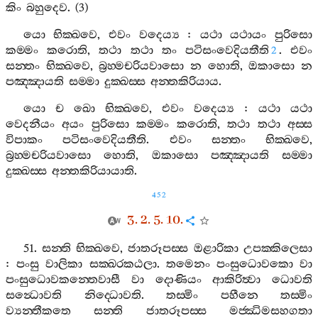
කිං
බහුදෙව
. (3)
යො
භික‍්ඛවෙ
,
එවං
වදෙය්‍ය
:
යථා
යථායං
පුරිසො
කම‍්මං
කරොති
,
තථා
තථා
තං
පටිසංවෙදියතීති
.
එවං
2
සන‍්තං
භික‍්ඛවෙ
,
බ්‍රහ‍්මචරියවාසො
න
හොති
,
ඔකාසො
න
පඤ‍්ඤායති
සම‍්මා
දුක‍්ඛස‍්ස
අන‍්තකිරියාය
.
යො
ච
ඛො
භික‍්ඛවෙ
,
එවං
වදෙය්‍ය
:
යථා
යථා
වෙදනීයං
අයං
පුරිසො
කම‍්මං
කරොති
,
තථා
තථා
අස‍්ස
විපාකං
පටිසංවෙදියතීති
.
එවං
සන‍්තං
භික‍්ඛවෙ
,
බ්‍රහ‍්මචරියවාසො
හොති
,
ඔකාසො
පඤ‍්ඤායති
සම‍්මා
දුක‍්ඛස‍්ස
අන‍්තකිරියායාති
.
452
3. 2. 5. 10.
51.
සන‍්ති
භික‍්ඛවෙ
,
ජාතරූපස‍්ස
ඔළාරිකා
උපක‍්කිලෙසා
:
පංසු
වාලිකා
සක‍්ඛරකඨලා
.
තමෙනං
පංසුධොවකො
වා
පංසුධොවකන‍්තෙවාසී
වා
දොණියං
ආකිරිත්‍වා
ධොවති
සන්‍ධොවති
නිද‍්ධොවති
.
තස‍්මිං
පහීනෙ
තස‍්මිං
ව්‍යන‍්තීකතෙ
සන‍්ති
ජාතරූපස‍්ස
මජ‍්ඣිමසහගතා