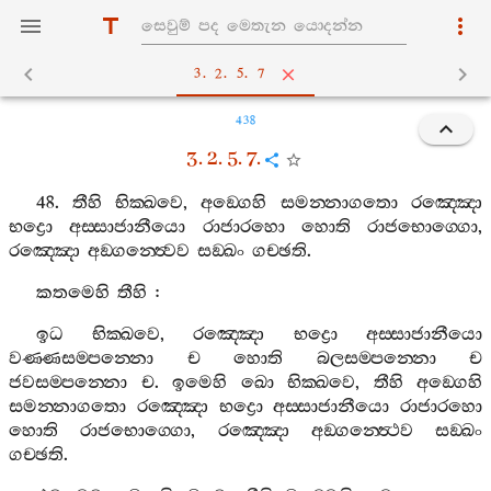
3. 2. 5. 7
438
3. 2. 5. 7.
48.
තීහි
භික‍්ඛවෙ
,
අඞ‍්ගෙහි
සමන‍්නාගතො
රඤ‍්ඤො
භද්‍රො
අස‍්සාජානීයො
රාජාරහො
හොති
රාජභොග‍්ගො
,
රඤ‍්ඤො
අඞ‍්ගන‍්ත්‍වෙව
සඞ‍්ඛං
ගච‍්ඡති
.
කතමෙහි
තීහි
:
ඉධ
භික‍්ඛවෙ
,
රඤ‍්ඤො
භද්‍රො
අස‍්සාජානීයො
වණ‍්ණසම‍්පන‍්නො
ච
හොති
බලසම‍්පන‍්නො
ච
ජවසම‍්පන‍්නො
ච
.
ඉමෙහි
ඛො
භික‍්ඛවෙ
,
තීහි
අඞ‍්ගෙහි
සමන‍්නාගතො
රඤ‍්ඤො
භද්‍රො
අස‍්සාජානීයො
රාජාරහො
හොති
රාජභොග‍්ගො
,
රඤ‍්ඤො
අඞ‍්ගන‍්ත්‍ථෙව
සඞ‍්ඛං
ගච‍්ඡති
.