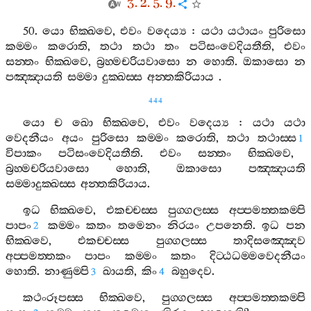
3. 2. 5. 9.
50.
යො
භික‍්ඛවෙ
,
එවං
වදෙය්‍ය
:
යථා
යථායං
පුරිසො
කම‍්මං
කරොති
,
තථා
තථා
තං
පටිසංවෙදියතීති
,
එවං
සන‍්තං
භික‍්ඛවෙ
,
බ්‍රහ‍්මචරියවාසො
න
හොති
.
ඔකාසො
න
පඤ‍්ඤායති
සම‍්මා
දුක‍්ඛස‍්ස
අන‍්තකිරියාය
.
444
යො
ච
ඛො
භික‍්ඛවෙ
,
එවං
වදෙය්‍ය
:
යථා
යථා
වෙදනීයං
අයං
පුරිසො
කම‍්මං
කරොති
,
තථා
තථාස‍්ස
1
විපාකං
පටිසංවෙදියතීති
.
එවං
සන‍්තං
භික‍්ඛවෙ
,
බ්‍රහ‍්මචරියවාසො
හොති
,
ඔකාසො
පඤ‍්ඤායති
සම‍්මාදුක‍්ඛස‍්ස
අන‍්තකිරියාය
.
ඉධ
භික‍්ඛවෙ
,
එකච‍්චස‍්ස
පුග‍්ගලස‍්ස
අප‍්පමත‍්තකම‍්පි
පාපං
කම‍්මං
කතං
තමෙනං
නිරයං
උපනෙති
.
ඉධ
පන
2
භික‍්ඛවෙ
,
එකච‍්චස‍්ස
පුග‍්ගලස‍්ස
තාදිසඤ‍්ඤෙව
අප‍්පමත‍්තකං
පාපං
කම‍්මං
කතං
දිට‍්ඨධම‍්මවෙදනීයං
හොති
.
නාණුම‍්පි
ඛායති
,
කිං
බහුදෙව
.
3
4
කථංරූපස‍්ස
භික‍්ඛවෙ
,
පුග‍්ගලස‍්ස
අප‍්පමත‍්තකම‍්පි