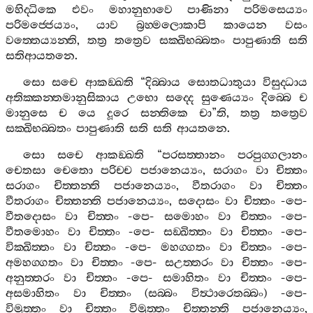
මහිද‍්ධිකෙ
එවං
මහානුභාවෙ
පාණිනා
පරිමසෙය්‍යං
පරිමජ‍්ජෙය්‍යං
,
යාව
බ්‍රහ‍්මලොකාපි
කායෙන
වසං
වත‍්තෙය්‍යන‍්ති
,
තත්‍ර
තත්‍රෙව
සක‍්ඛිභබ‍්බතං
පාපුණාති
සති
සතිආයතනෙ
.
සො
සචෙ
ආකඞ‍්ඛති
“
දිබ‍්බාය
සොතධාතුයා
විසුද‍්ධාය
අතික‍්කන‍්තමානුසිකාය
උභො
සද‍්දෙ
සුණෙය්‍යං
දිබ‍්බෙ
ච
මානුසෙ
ච
යෙ
දූරෙ
සන‍්තිකෙ
චා
”
ති
,
තත්‍ර
තත්‍රෙව
සක‍්ඛිභබ‍්බතං
පාපුණාති
සති
සති
ආයතනෙ
.
සො
සචෙ
ආකඞ‍්ඛති
“
පරසත‍්තානං
පරපුග‍්ගලානං
චෙතසා
චෙතො
පරිච‍්ච
පජානෙය්‍යං
,
සරාගං
වා
චිත‍්තං
සරාගං
චිත‍්තන‍්ති
පජානෙය්‍යං
,
වීතරාගං
වා
චිත‍්තං
වීතරාගං
චිත‍්තන‍්ති
පජානෙය්‍යං
,
සදොසං
වා
චිත‍්තං
-
පෙ
-
වීතදොසං
වා
චිත‍්තං
-
පෙ
-
සමොහං
වා
චිත‍්තං
-
පෙ
-
වීතමොහං
වා
චිත‍්තං
-
පෙ
-
සඞ‍්ඛිත‍්තං
වා
චිත‍්තං
-
පෙ
-
වික‍්ඛිත‍්තං
වා
චිත‍්තං
-
පෙ
-
මහග‍්ගතං
වා
චිත‍්තං
-
පෙ
-
අමහග‍්ගතං
වා
චිත‍්තං
-
පෙ
-
සඋත‍්තරං
වා
චිත‍්තං
-
පෙ
-
අනුත‍්තරං
වා
චිත‍්තං
-
පෙ
-
සමාහිතං
වා
චිත‍්තං
-
පෙ
-
අසමාහිතං
වා
චිත‍්තං
(
සබ‍්බං
විත්‍ථාරෙතබ‍්බං
) -
පෙ
-
විමුත‍්තං
වා
චිත‍්තං
විමුත‍්තං
චිත‍්තන‍්ති
පජානෙය්‍යං
,