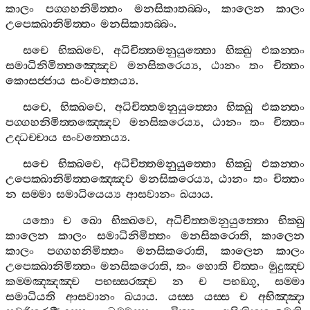
කාලං
පග‍්ගහනිමිත‍්තං
මනසිකාතබ‍්බං
,
කාලෙන
කාලං
උපෙක‍්ඛානිමිත‍්තං
මනසිකාතබ‍්බං
.
සචෙ
භික‍්ඛවෙ
,
අධිචිත‍්තමනුයුත‍්තො
භික‍්ඛු
එකන‍්තං
සමාධිනිමිත‍්තඤ‍්ඤෙව
මනසිකරෙය්‍ය
,
ඨානං
තං
චිත‍්තං
කොසජ‍්ජාය
සංවත‍්තෙය්‍ය
.
සචෙ
,
භික‍්ඛවෙ
,
අධිචිත‍්තමනුයුත‍්තො
භික‍්ඛු
එකන‍්තං
පග‍්ගහනිමිත‍්තඤ‍්ඤෙව
මනසිකරෙය්‍ය
,
ඨානං
තං
චිත‍්තං
උද‍්ධච‍්චාය
සංවත‍්තෙය්‍ය
.
සචෙ
භික‍්ඛවෙ
,
අධිචිත‍්තමනුයුත‍්තො
භික‍්ඛු
එකන‍්තං
උපෙක‍්ඛානිමිත‍්තඤ‍්ඤෙව
මනසිකරෙය්‍ය
,
ඨානං
තං
චිත‍්තං
න
සම‍්මා
සමාධියෙය්‍ය
ආසවානං
ඛයාය
.
යතො
ච
ඛො
භික‍්ඛවෙ
,
අධිචිත‍්තමනුයුත‍්තො
භික‍්ඛු
කාලෙන
කාලං
සමාධිනිමිත‍්තං
මනසිකරොති
,
කාලෙන
කාලං
පග‍්ගහනිමිත‍්තං
මනසිකරොති
,
කාලෙන
කාලං
උපෙක‍්ඛානිමිත‍්තං
මනසිකරොති
,
තං
හොති
චිත‍්තං
මුදුඤ‍්ච
කම‍්මඤ‍්ඤඤ‍්ච
පභස‍්සරඤ‍්ච
න
ච
පභඞ‍්ගු
,
සම‍්මා
සමාධියති
ආසවානං
ඛයාය
.
යස‍්ස
යස‍්ස
ච
අභිඤ‍්ඤා