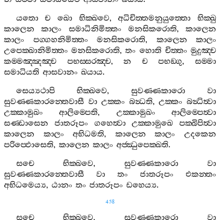
යතො
ච
ඛො
භික‍්ඛවෙ
,
අධිචිත‍්තමනුයුත‍්තො
භික‍්ඛු
කාලෙන
කාලං
සමාධිනිමිත‍්තං
මනසිකරොති
,
කාලෙන
කාලං
පග‍්ගහනිමිත‍්තං
මනසිකරොති
,
කාලෙන
කාලං
උපෙක‍්ඛානිමිත‍්තං
මනසිකරොති
,
තං
හොති
චිත‍්තං
මුදුඤ‍්ච
කම‍්මඤ‍්ඤඤ‍්ච
පභස‍්සරඤ‍්ච
,
න
ච
පභඞ‍්ගු
,
සම‍්මා
සමාධියති
ආසවානං
ඛයාය
.
සෙය්‍යථාපි
භික‍්ඛවෙ
,
සුවණ‍්ණකාරො
වා
සුවණ‍්ණකාරන‍්තෙවාසී
වා
උක‍්කං
බන්‍ධති
,
උක‍්කං
බන්‍ධිත්‍වා
උක‍්කාමුඛං
ආලිම‍්පෙති
,
උක‍්කාමුඛං
ආලිම‍්පෙත්‍වා
සණ‍්ඩාසෙන
ජාතරූපං
ගහෙත්‍වා
උක‍්කාමුඛෙ
පක‍්ඛිපිත්‍වා
කාලෙන
කාලං
අභිධමති
,
කාලෙන
කාලං
උදකෙන
පරිප‍්ඵොසෙති
,
කාලෙන
කාලං
අජ‍්ඣුපෙක‍්ඛති
.
සචෙ
භික‍්ඛවෙ
,
සුවණ‍්ණකාරො
වා
සුවණ‍්ණකාරන‍්තෙවාසී
වා
තං
ජාතරූපං
එකන‍්තං
අභිධමෙය්‍ය
,
ඨානං
තං
ජාතරූපං
ඩහෙය්‍ය
.
458
සචෙ
භික‍්ඛවෙ
,
සුවණ‍්ණකාරො
වා