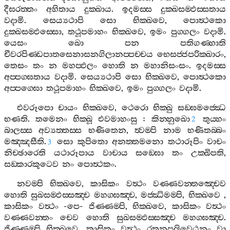
දීඝරත‍්තං
අහිතාය
දුක‍්ඛාය
.
ඉදමස‍්ස
දුක‍්ඛසම‍්ඵස‍්සතාය
වදාමි
.
සෙය්‍යථාපි
සො
භික‍්ඛවෙ
,
පොත්‍ථකො
දුක‍්ඛසම‍්ඵස‍්සො
,
තථූපමාහං
භික‍්ඛවෙ
,
ඉමං
පුග‍්ගලං
වදාමි
.
යෙසං
ඛො
පන
පතිගණ‍්හාති
චීවරපිණ‍්ඩපාතසෙනාසනගිලානප‍්පච‍්චය
භෙසජ‍්ජපරික‍්ඛාරං
,
තෙසං
තං
න
මහප‍්ඵලං
හොති
න
මහානිසංසං
.
ඉදමස‍්ස
අප‍්පග‍්ඝතාය
වදාමි
.
සෙය්‍යථාපි
සො
භික‍්ඛවෙ
,
පොත්‍ථකො
අප‍්පග‍්ඝො
තථූපමාහං
භික‍්ඛවෙ
,
ඉමං
පුග‍්ගලං
වදාමි
.
එවරූපො
චායං
භික‍්ඛවෙ
,
ථෙරො
භික‍්ඛු
සඞ‍්ඝමජ‍්ඣෙ
භණති
.
තමෙනං
භික‍්ඛූ
එවමාහංසු
:
කින‍්නුඛො
තුය‍්හං
2
බාලස‍්ස
අව්‍යත‍්තස‍්ස
භණිතෙන
,
ත්‍වම‍්පි
නාම
භණිතබ‍්බං
මඤ‍්ඤසීති
.
සො
කුපිතො
අනත‍්තමනො
තථාරූපිං
වාචං
3
නිච‍්ඡාරෙති
යථාරූපාය
වාචාය
සඞ‍්ඝො
තං
උක‍්ඛිපති
,
සඞ‍්කාරකූටෙව
නං
පොත්‍ථකං
.
නවම‍්පි
භික‍්ඛවෙ
,
කාසිකං
වත්‍ථං
වණ‍්ණවන‍්තඤ‍්චෙව
හොති
සුඛසම‍්ඵස‍්සඤ‍්ච
මහග‍්ඝඤ‍්ච
,
මජ‍්ඣිමම‍්පි
,
භික‍්ඛවෙ
,
කාසිකං
වත්‍ථං
-
පෙ
-
ජිණ‍්ණම‍්පි
,
භික‍්ඛවෙ
,
කාසිකං
වත්‍ථං
වණ‍්ණවන‍්තං
චෙව
හොති
සුඛසම‍්ඵස‍්සඤ‍්ච
මහග‍්ඝඤ‍්ච
.
ජිණ‍්ණම‍්පි
භික‍්ඛවෙ
,
කාසිකං
වත්‍ථං
රතනපලිවෙඨනං
වා