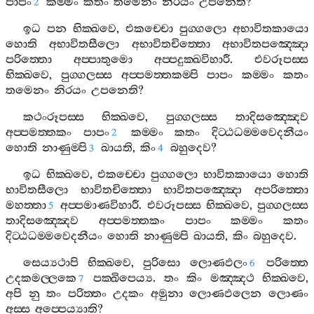
පාපං
කම‍්මං
කතං
තමෙනං
නිරයං
උපනෙති
?
2
ඉධ
පන
භික‍්ඛවෙ
,
එකච‍්චො
පුග‍්ගලො
අභාවිතකායො
හොති
අභාවිතසීලො
අභාවිතචිත‍්තො
අභාවිතපඤ‍්ඤො
පරිත‍්තො
අප‍්පාතුමො
අප‍්පදුක‍්ඛවිහාරී
.
එවරූපස‍්ස
භික‍්ඛවෙ
,
පුග‍්ගලස‍්ස
අප‍්පමත‍්තකම‍්පි
පාපං
කම‍්මං
කතං
තමෙනං
නිරයං
උපනෙති
?
කථංරූපස‍්ස
භික‍්ඛවෙ
,
පුග‍්ගලස‍්ස
තාදිසඤ‍්ඤෙව
අප‍්පමත‍්තකං
පාපං
කම‍්මං
කතං
දිට‍්ඨධම‍්මවෙදනීයං
2
හොති
නාණුම‍්පි
ඛායති
,
කිං
බහුදෙව
?
3
4
ඉධ
භික‍්ඛවෙ
,
එකච‍්චො
පුග‍්ගලො
භාවිතකායො
හොති
භාවිතසීලො
භාවිතචිත‍්තො
භාවිතපඤ‍්ඤො
අපරිත‍්තො
මහත‍්තා
අප‍්පමාණවිහාරී
.
එවරූපස‍්ස
භික‍්ඛවෙ
,
පුග‍්ගලස‍්ස
5
තාදිසඤ‍්ඤෙව
අප‍්පමත‍්තකං
පාපං
කම‍්මං
කතං
දිට‍්ඨධම‍්මවෙදනීයං
හොති
නාණුම‍්පි
ඛායති
,
කිං
බහුදෙව
.
සෙය්‍යථාපි
භික‍්ඛවෙ
,
පුරිසො
ලොණඵලං
පරිත‍්තෙ
6
උදකමල‍්ලකෙ
පක‍්ඛිපෙය්‍ය
.
තං
කිං
මඤ‍්ඤථ
භික‍්ඛවෙ
,
7
අපි
නු
තං
පරිත‍්තං
උදකං
අමුනා
ලොණඵලෙන
ලොණං
අස‍්ස
අප‍්පෙය්‍යාති
?