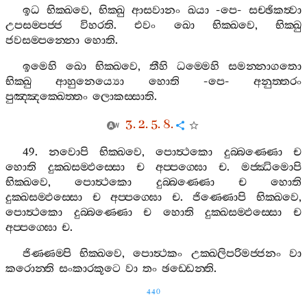
ඉධ
භික‍්ඛවෙ
,
භික‍්ඛු
ආසවානං
ඛයා
-
පෙ
-
සච‍්ඡිකත්‍වා
උපසම‍්පජ‍්ජ
විහරති
.
එවං
ඛො
භික‍්ඛවෙ
,
භික‍්ඛු
ජවසම‍්පන‍්නො
හොති
.
ඉමෙහි
ඛො
භික‍්ඛවෙ
,
තීහි
ධම‍්මෙහි
සමන‍්නාගතො
භික‍්ඛු
ආහුනෙය්‍යො
හොති
-
පෙ
-
අනුත‍්තරං
පුඤ‍්ඤක‍්ඛෙත‍්තං
ලොකස‍්සාති
.
3. 2. 5. 8.
49.
නවොපි
භික‍්ඛවෙ
,
පොත්‍ථකො
දුබ‍්බණ‍්ණො
ච
හොති
දුක‍්ඛසම‍්ඵස‍්සො
ච
අප‍්පග‍්ඝො
ච
.
මජ‍්ඣිමොපි
භික‍්ඛවෙ
,
පොත්‍ථකො
දුබ‍්බණ‍්ණො
ච
හොති
දුක‍්ඛසම‍්ඵස‍්සො
ච
අප‍්පග‍්ඝො
ච
.
ජිණ‍්ණොපි
භික‍්ඛවෙ
,
පොත්‍ථකො
දුබ‍්බණ‍්ණො
ච
හොති
දුක‍්ඛසම‍්ඵස‍්සො
ච
අප‍්පග‍්ඝො
ච
.
ජිණ‍්ණම‍්පි
භික‍්ඛවෙ
,
පොත්‍ථකං
උක‍්ඛලිපරිමජ‍්ජනං
වා
කරොන‍්ති
සංකාරකූටෙ
වා
තං
ඡඩ‍්ඩෙන‍්ති
.
440