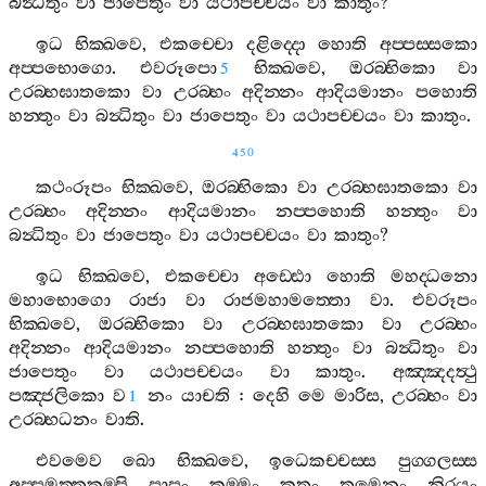
බන්‍ධිතුං
වා
ජාපෙතුං
වා
යථාපච‍්චයං
වා
කාතුං
?
ඉධ
භික‍්ඛවෙ
,
එකච‍්චො
දළිද‍්දො
හොති
අප‍්පස‍්සකො
අප‍්පභොගො
.
එවරූපො
භික‍්ඛවෙ
,
ඔරබ‍්භිකො
වා
5
උරබ‍්භඝාතකො
වා
උරබ‍්භං
අදින‍්නං
ආදියමානං
පහොති
හන‍්තුං
වා
බන්‍ධිතුං
වා
ජාපෙතුං
වා
යථාපච‍්චයං
වා
කාතුං
.
450
කථංරූපං
භික‍්ඛවෙ
,
ඔරබ‍්භිකො
වා
උරබ‍්භඝාතකො
වා
උරබ‍්භං
අදින‍්නං
ආදියමානං
නප‍්පහොති
හන‍්තුං
වා
බන්‍ධිතුං
වා
ජාපෙතුං
වා
යථාපච‍්චයං
වා
කාතුං
?
ඉධ
භික‍්ඛවෙ
,
එකච‍්චො
අඩ‍්ඪො
හොති
මහද‍්ධනො
මහාභොගො
රාජා
වා
රාජමහාමත‍්තො
වා
.
එවරූපං
භික‍්ඛවෙ
,
ඔරබ‍්භිකො
වා
උරබ‍්භඝාතකො
වා
උරබ‍්භං
අදින‍්නං
ආදියමානං
නප‍්පහොති
හන‍්තුං
වා
බන්‍ධිතුං
වා
ජාපෙතුං
වා
යථාපච‍්චයං
වා
කාතුං
.
අඤ‍්ඤදත්‍ථු
පඤ‍්ජලිකො
ව
නං
යාචති
:
දෙහි
මෙ
මාරිස
,
උරබ‍්භං
වා
1
උරබ‍්භධනං
වාති
.
එවමෙව
ඛො
භික‍්ඛවෙ
,
ඉධෙකච‍්චස‍්ස
පුග‍්ගලස‍්ස
අප‍්පමත‍්තකම‍්පි
පාපං
කම‍්මං
කතං
තමෙනං
නිරයං