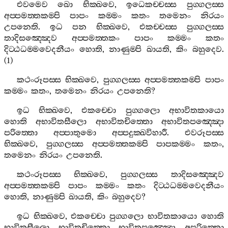
එවමෙව
ඛො
භික‍්ඛවෙ
,
ඉධෙකච‍්චස‍්ස
පුග‍්ගලස‍්ස
අප‍්පමත‍්තකම‍්පි
පාපං
කම‍්මං
කතං
තමෙනං
නිරයං
උපනෙති
.
ඉධ
පන
භික‍්ඛවෙ
,
එකච‍්චස‍්ස
පුග‍්ගලස‍්ස
තාදිසඤ‍්ඤෙව
අප‍්පමත‍්තකං
පාපං
කම‍්මං
කතං
දිට‍්ඨධම‍්මවෙදනීයං
හොති
,
නාණුම‍්පි
ඛායති
,
කිං
බහුදෙව
.
(1)
කථංරූපස‍්ස
භික‍්ඛවෙ
,
පුග‍්ගලස‍්ස
අප‍්පමත‍්තකම‍්පි
පාපං
කම‍්මං
කතං
,
තමෙනං
නිරයං
උපනෙති
?
ඉධ
භික‍්ඛවෙ
,
එකච‍්චො
පුග‍්ගලො
අභාවිතකායො
හොති
අභාවිතසීලො
අභාවිතචිත‍්තො
අභාවිතපඤ‍්ඤො
පරිත‍්තො
අප‍්පාතුමො
අප‍්පදුක‍්ඛවිහාරී
.
එවරූපස‍්ස
භික‍්ඛවෙ
,
පුග‍්ගලස‍්ස
අප‍්පමත‍්තකම‍්පි
පාපකම‍්මං
කතං
,
තමෙනං
නිරයං
උපනෙති
.
කථංරූපස‍්ස
භික‍්ඛවෙ
,
පුග‍්ගලස‍්ස
තාදිසඤ‍්ඤෙව
අප‍්පමත‍්තකම‍්පි
පාපං
කම‍්මං
කතං
දිට‍්ඨධම‍්මවෙදනීයං
හොති
,
නාණුම‍්පි
ඛායති
,
කිං
බහුදෙව
?
ඉධ
භික‍්ඛවෙ
,
එකච‍්චො
පුග‍්ගලො
භාවිතකායො
හොති
භාවිතසීලො
භාවිතචිත‍්තො
භාවිතපඤ‍්ඤො
අපරිත‍්තො