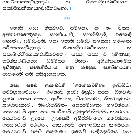
නපටිප‍්පස‍්සද‍්ධිලද‍්ධො
න
එකොදිභාවාධිගතො
,
සසඞ‍්ඛාරනිග‍්ගය‍්හවාරිතවතො
.
4
454
හොති
සො
භික‍්ඛවෙ
,
සමයො
,
යං
තං
චිත‍්තං
අජ‍්ඣත‍්තඤ‍්ඤෙව
සන‍්තිට‍්ඨති
,
සන‍්නිසීදති
,
එකොදි
හොති
,
සමාධියති
.
සො
හොති
සමාධි
සන‍්තො
පණීතො
1
පටිප‍්පස‍්සද‍්ධිලද‍්ධො
එකොදිභාවාධිගතො
,
න
සසංඛාරනිග‍්ගය‍්හවාරිතවතො
.
යස‍්ස
යස‍්ස
ච
අභිඤ‍්ඤා
සච‍්ඡිකරණීයස‍්ස
ධම‍්මස‍්ස
චිත‍්තං
අභිනින‍්නාමෙති
අභිඤ‍්ඤා
සච‍්ඡිකිරියාය
,
තත්‍ර
තත්‍රෙව
සක‍්ඛිභබ‍්බතං
පාපුණාති
සති
සතිආයතනෙ
.
සො
සචෙ
ආකඞ‍්ඛති
“
අනෙකවිහිතං
ඉද‍්ධිවිධං
පච‍්චනුභවෙය්‍යං
:
එකොපි
හුත්‍වා
බහුධා
අස‍්සං
,
බහුධාපි
හුත්‍වා
එකො
අස‍්සං
,
ආවිභාවං
,
තිරොභාවං
,
තිරොකුඩ‍්ඩං
,
තිරොපාකාරං
,
තිරොපබ‍්බතං
අසජ‍්ජමානො
ගච‍්ඡෙය්‍යං
,
සෙය්‍යථාපි
ආකාසෙ
.
පඨවියාපි
උම‍්මුජ‍්ජනිමුජ‍්ජං
කරෙය්‍යං
,
සෙය්‍යථාපි
උදකෙ
,
උදකෙපි
අභිජ‍්ජමානෙ
ගච‍්ඡෙය්‍යං
,
සෙය්‍යථාපි
පඨවියං
,
ආකාසෙපි
පල‍්ලඞ‍්කෙන
කමෙය්‍යං
,
සෙය්‍යථාපි
පක‍්ඛී
සකුණො
,
ඉමෙපි
චන්‍දිමසුරියෙ
එවං