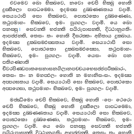
එවමෙව
ඛො
භික‍්ඛවෙ
,
නවො
චෙපි
භික‍්ඛු
හොති
දුස‍්සීලො
පාපධම‍්මො
.
ඉදමස‍්ස
දුබ‍්බණ‍්ණතාය
වදාමි
.
සෙය්‍යථාපි
සො
භික‍්ඛවෙ
,
පොත්‍ථකො
දුබ‍්බණ‍්ණො
,
තථූපමාහං
භික‍්ඛවෙ
,
ඉමං
පුග‍්ගලං
වදාමි
.
යෙ
ඛො
පනස‍්සු
සෙවන‍්ති
භජන‍්ති
පයිරුපාසන‍්ති
,
දිට‍්ඨානුගතිං
1
ආපජ‍්ජන‍්ති
,
තෙසං
තං
හොති
දීඝරත‍්තං
අහිතාය
දුක‍්ඛාය
.
ඉදමස‍්ස
දුක‍්ඛසම‍්ඵස‍්සතාය
වදාමි
.
සෙය්‍යථාපි
සො
භික‍්ඛවෙ
,
පොත්‍ථකො
දුක‍්ඛසම‍්ඵස‍්සො
,
තථූපමාහං
භික‍්ඛවෙ
,
ඉමං
පුග‍්ගලං
වදාමි
.
යෙසං
ඛො
පන
පතිගණ‍්හාති
චීවරපිණ‍්ඩපාතසෙනාසනගිලානපච‍්චයභෙසජ‍්ජපරික‍්ඛාරං
,
තෙසං
තං
න
මහප‍්ඵලං
හොති
න
මහානිසංසං
.
ඉදමස‍්ස
අප‍්පග‍්ඝතාය
වදාමි
.
සෙය්‍යථාපි
සො
භික‍්ඛවෙ
,
පොත්‍ථකො
අප‍්පග‍්ඝො
,
තථූපමාහං
භික‍්ඛවෙ
,
ඉමං
පුග‍්ගලං
වදාමි
.
මජ‍්ඣිමො
චෙපි
භික‍්ඛවෙ
,
භික‍්ඛු
හොති
-
පෙ
-
ථෙරො
චෙපි
භික‍්ඛවෙ
,
භික‍්ඛු
හොති
දුස‍්සීලො
පාපධම‍්මො
,
ඉදමස‍්ස
දුබ‍්බණ‍්ණතාය
වදාමි
.
සෙය්‍යථාපි
සො
භික‍්ඛවෙ
,
පොත්‍ථකො
දුබ‍්බණ‍්ණො
,
තථූපමාහං
භික‍්ඛවෙ
,
ඉමං
පුග‍්ගලං
වදාමි
.
යෙ
ඛො
පනස‍්සු
සෙවන‍්ති
භජන‍්ති
පයිරුපාසන‍්ති
දිට‍්ඨානුගතිං
ආපජ‍්ජන‍්ති
,
තෙසං
තං
හොති