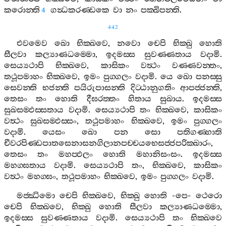
කරොන‍්ති
ගන්‍ධකරණ‍්ඩකෙ
වා
නං
පක‍්ඛිපන‍්ති
.
4
442
එවමෙව
ඛො
භික‍්ඛවෙ
,
නවො
චෙපි
භික‍්ඛු
හොති
සීලවා
කල්‍යාණධම‍්මො
,
ඉදමස‍්ස
සුවණ‍්ණතාය
වදාමි
.
සෙය්‍යථාපි
භික‍්ඛවෙ
,
කාසිකං
වත්‍ථං
වණ‍්ණවන‍්තං
,
තථූපමාහං
භික‍්ඛවෙ
,
ඉමං
පුග‍්ගලං
වදාමි
.
යෙ
ඛො
පනස‍්සු
සෙවන‍්ති
භජන‍්ති
පයිරුපාසන‍්ති
දිට‍්ඨානුගතිං
ආපජ‍්ජන‍්ති
,
තෙසං
තං
හොති
දීඝරත‍්තං
හිතාය
සුඛාය
.
ඉදමස‍්ස
සුඛසම‍්ඵස‍්සතාය
වදාමි
.
සෙය්‍යථාපි
තං
භික‍්ඛවෙ
,
කාසිකං
වත්‍ථං
සුඛසම‍්ඵස‍්සං
,
තථූපමාහං
භික‍්ඛවෙ
,
ඉමං
පුග‍්ගලං
වදාමි
.
යෙසං
ඛො
පන
සො
පතිගණ‍්හාති
චීවරපිණ‍්ඩපාතසෙනාසනගිලානපච‍්චයභෙසජ‍්ජපරික‍්ඛාරං
,
තෙසං
තං
මහප‍්ඵලං
හොති
මහානිසංසං
.
ඉදමස‍්ස
මහග‍්ඝතාය
වදාමි
.
සෙය්‍යථාපි
තං
,
භික‍්ඛවෙ
,
කාසිකං
වත්‍ථං
මහග‍්ඝං
,
තථූපමාහං
භික‍්ඛවෙ
,
ඉමං
පුග‍්ගලං
වදාමි
.
මජ‍්ඣිමො
චෙපි
භික‍්ඛවෙ
,
භික‍්ඛු
හොති
-
පෙ
-
ථෙරො
චෙපි
භික‍්ඛවෙ
,
භික‍්ඛු
හොති
සීලවා
කල්‍යාණධම‍්මො
,
ඉදමස‍්ස
සුවණ‍්ණතාය
වදාමි
.
සෙය්‍යථාපි
තං
භික‍්ඛවෙ