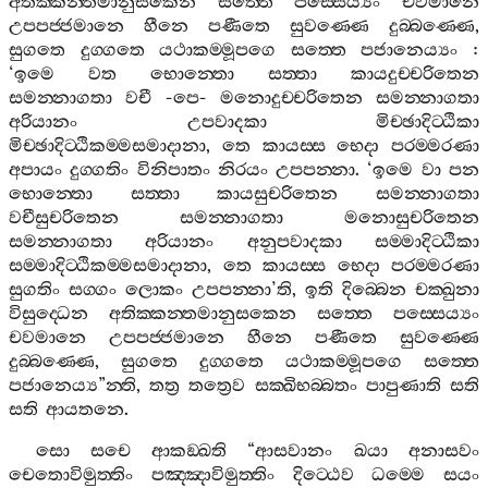
අතික‍්කන‍්තමානුසකෙන
සත‍්තෙ
පස‍්සෙය්‍යං
චවමානෙ
උපපජ‍්ජමානෙ
හීනෙ
පණීතෙ
සුවණ‍්ණෙ
දුබ‍්බණ‍්ණෙ
,
සුගතෙ
දුග‍්ගතෙ
යථාකම‍්මූපගෙ
සත‍්තෙ
පජානෙය්‍යං
:
‘
ඉමෙ
වත
භොන‍්තො
සත‍්තා
කායදුච‍්චරිතෙන
සමන‍්නාගතා
වචී
-
පෙ
-
මනොදුච‍්චරිතෙන
සමන‍්නාගතා
අරියානං
උපවාදකා
මිච‍්ඡාදිට‍්ඨිකා
මිච‍්ඡාදිට‍්ඨිකම‍්මසමාදානා
,
තෙ
කායස‍්ස
භෙදා
පරම‍්මරණා
අපායං
දුග‍්ගතිං
විනිපාතං
නිරයං
උපපන‍්නා
. ‘
ඉමෙ
වා
පන
භොන‍්තො
සත‍්තා
කායසුචරිතෙන
සමන‍්නාගතා
වචීසුචරිතෙන
සමන‍්නාගතා
මනොසුචරිතෙන
සමන‍්නාගතා
අරියානං
අනුපවාදකා
සම‍්මාදිට‍්ඨිකා
සම‍්මාදිට‍්ඨිකම‍්මසමාදානා
,
තෙ
කායස‍්ස
භෙදා
පරම‍්මරණා
සුගතිං
සග‍්ගං
ලොකං
උපපන‍්නා
’
ති
,
ඉති
දිබ‍්බෙන
චක‍්ඛුනා
විසුද‍්ධෙන
අතික‍්කන‍්තමානුසකෙන
සත‍්තෙ
පස‍්සෙය්‍යං
චවමානෙ
උපපජ‍්ජමානෙ
හීනෙ
පණීතෙ
සුවණ‍්ණෙ
දුබ‍්බණ‍්ණෙ
,
සුගතෙ
දුග‍්ගතෙ
යථාකම‍්මූපගෙ
සත‍්තෙ
පජානෙය්‍ය
”
න‍්ති
,
තත්‍ර
තත්‍රෙව
සක‍්ඛිභබ‍්බතං
පාපුණාති
සති
සති
ආයතනෙ
.
සො
සචෙ
ආකඞ‍්ඛති
“
ආසවානං
ඛයා
අනාසවං
චෙතොවිමුත‍්තිං
පඤ‍්ඤාවිමුත‍්තිං
දිට‍්ඨෙව
ධම‍්මෙ
සයං