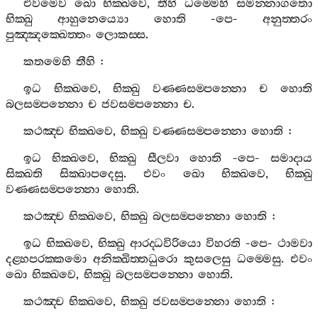
එවමෙව
ඛො
භික‍්ඛවෙ
,
තීහි
ධම‍්මෙහි
සමන‍්නාගතො
භික‍්ඛු
ආහුනෙය්‍යො
හොති
-
පෙ
-
අනුත‍්තරං
පුඤ‍්ඤක‍්ඛෙත‍්තං
ලොකස‍්ස
.
කතමෙහි
තීහි
:
ඉධ
භික‍්ඛවෙ
,
භික‍්ඛු
වණ‍්ණසම‍්පන‍්නො
ච
හොති
බලසම‍්පන‍්නො
ච
ජවසම‍්පන‍්නො
ච
.
කථඤ‍්ච
භික‍්ඛවෙ
,
භික‍්ඛු
වණ‍්ණසම‍්පන‍්නො
හොති
:
ඉධ
භික‍්ඛවෙ
,
භික‍්ඛු
සීලවා
හොති
-
පෙ
-
සමාදාය
සික‍්ඛති
සික‍්ඛාපදෙසු
.
එවං
ඛො
භික‍්ඛවෙ
,
භික‍්ඛු
වණ‍්ණසම‍්පන‍්නො
හොති
.
කථඤ‍්ච
භික‍්ඛවෙ
,
භික‍්ඛු
බලසම‍්පන‍්නො
හොති
:
ඉධ
භික‍්ඛවෙ
,
භික‍්ඛු
ආරද‍්ධවිරියො
විහරති
-
පෙ
-
ථාමවා
දළ‍්හපරක‍්කමො
අනික‍්ඛිත‍්තධුරො
කුසලෙසු
ධම‍්මෙසු
.
එවං
ඛො
භික‍්ඛවෙ
,
භික‍්ඛු
බලසම‍්පන‍්නො
හොති
.
කථඤ‍්ච
භික‍්ඛවෙ
,
භික‍්ඛු
ජවසම‍්පන‍්නො
හොති
: