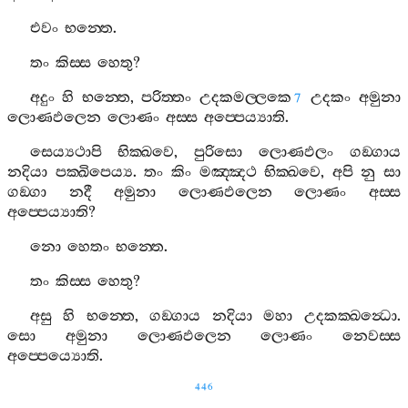
එවං
භන‍්තෙ
.
තං
කිස‍්ස
හෙතු
?
අදුං
හි
භන‍්තෙ
,
පරිත‍්තං
උදකමල‍්ලකෙ
උදකං
අමුනා
7
ලොණඵලෙන
ලොණං
අස‍්ස
අප‍්පෙය්‍යාති
.
සෙය්‍යථාපි
භික‍්ඛවෙ
,
පුරිසො
ලොණඵලං
ගඞ‍්ගාය
නදියා
පක‍්ඛිපෙය්‍ය
.
තං
කිං
මඤ‍්ඤථ
භික‍්ඛවෙ
,
අපි
නු
සා
ගඞ‍්ගා
නදී
අමුනා
ලොණඵලෙන
ලොණං
අස‍්ස
අප‍්පෙය්‍යාති
?
නො
හෙතං
භන‍්තෙ
.
තං
කිස‍්ස
හෙතු
?
අසු
හි
භන‍්තෙ
,
ගඞ‍්ගාය
නදියා
මහා
උදකක‍්ඛන්‍ධො
.
සො
අමුනා
ලොණඵලෙන
ලොණං
නෙවස‍්ස
අප‍්පෙය්‍යොති
.
446