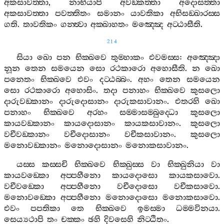
අකසාවත‍්තා
,
නාභියාපි
අවඞ‍්කත‍්තා
අදොසත‍්තා
අකසාවත‍්තා
පවත‍්තිතං
සමානං
යාවතිකා
අභිසඞ‍්ඛාරස‍්ස
ගති
.
තාවතිකං
ගන‍්ත්‍වා
අක‍්ඛාහතං
මඤ‍්ඤෙ
අට‍්ඨාසීති
.
214
සියා
ඛො
පන
භික‍්ඛවෙ
තුම‍්හාකං
එවමස‍්ස
:
අඤ‍්ඤො
නූන
තෙන
සමයෙන
සො
රථකාරො
අහොසීති
.
න
ඛො
පනෙතං
භික‍්ඛවෙ
එවං
දට‍්ඨබ‍්බං
.
අහං
තෙන
සමයෙන
සො
රථකාරො
අහොසිං
.
තදා
පනාහං
භික‍්ඛවෙ
කුසලො
දාරුවඞ‍්කානං
දාරුදොසානං
දාරුකසාවානං
.
එතරහි
ඛො
පනාහං
භික‍්ඛවෙ
අරහං
සම‍්මාසම‍්බුද‍්ධො
කුසලො
කායවඞ‍්කානං
කායදොසානං
කායකසාවානං
.
කුසලො
වචීවඞ‍්කානං
වචීදොසානං
වචීකසාවානං
.
කුසලො
මනොවඞ‍්කානං
මනොදොසානං
මනොකසාවානං
.
යස‍්ස
කස‍්සචි
භික‍්ඛවෙ
භික‍්ඛුස‍්ස
වා
භික‍්ඛුනියා
වා
කායවඞ‍්කො
අප‍්පහීනො
කායදොසො
කායකසාවො
.
වචීවඞ‍්කො
අප‍්පහීනො
වචීදොසො
වචීකසාවො
.
මනොවඞ‍්කො
අප‍්පහීනො
මනොදොසො
මනොකසාවො
.
එවං
පපතිකා
තෙ
භික‍්ඛවෙ
ඉමස‍්මා
ධම‍්මවිනයා
.
සෙය්‍යථාපි
තං
චක‍්කං
ඡහි
දිවසෙහි
නිට‍්ඨිතං
.