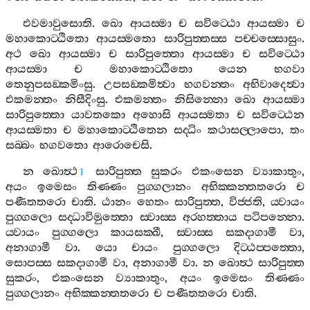
එවමාවුසොති
.
ඛො
ආයස‍්මා
ච
සවිට‍්ඨො
ආයස‍්මා
ච
මහාකොට‍්ඨිතො
ආයස‍්මතො
සාරිපුත‍්තස‍්ස
පච‍්චස‍්සොසුං
.
අථ
ඛො
ආයස‍්මා
ච
සාරිපුත‍්තො
ආයස‍්මා
ච
සවිට‍්ඨො
ආයස‍්මා
ච
මහාකොට‍්ඨිතො
යෙන
භගවා
තෙනුපසඞ‍්කමිංසු
.
උපසඞ‍්කමිත්‍වා
භගවන‍්තං
අභිවාදෙත්‍වා
එකමන‍්තං
නිසීදිංසු
.
එකමන‍්තං
නිසින‍්නො
ඛො
ආයස‍්මා
සාරිපුත‍්තො
යාවතකො
අහොසි
ආයස‍්මතා
ච
සවිට‍්ඨෙන
ආයස‍්මතා
ච
මහාකොට‍්ඨිතෙන
සද‍්ධිං
කථාසල‍්ලාපො
,
තං
සබ‍්බං
භගවතො
ආරොචෙසි
.
න
ඛොත්‍ථ
සාරිපුත‍්ත
සුකරං
එකංසෙන
ව්‍යාකාතුං
,
1
අයං
ඉමෙසං
තිණ‍්ණං
පුග‍්ගලානං
අභික‍්කන‍්තතරො
ච
පණීතතරො
චාති
.
ඨානං
හෙතං
සාරිපුත‍්ත
,
විජ‍්ජති
,
ය‍්වායං
පුග‍්ගලො
සද‍්ධාවිමුත‍්තො
ස‍්වාස‍්ස
අරහත‍්තාය
පටිපන‍්නො
.
ය‍්වායං
පුග‍්ගලො
කායසක‍්ඛී
,
ස‍්වාස‍්ස
සකදාගාමී
වා
,
අනාගාමී
වා
.
යො
චායං
පුග‍්ගලො
දිට‍්ඨප‍්පත‍්තො
,
සොපස‍්ස
සකදාගාමී
වා
,
අනාගාමී
වා
.
න
ඛොත්‍ථ
සාරිපුත‍්ත
සුකරං
,
එකංසෙන
ව්‍යාකාතුං
,
අයං
ඉමෙසං
තිණ‍්ණං
පුග‍්ගලානං
අභික‍්කන‍්තතරො
ච
පණීතතරො
චාති
.