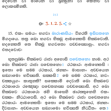
දෙවෙන
වා
මාරෙන
වා
බ්‍රහ‍්මුනා
වා
කෙනචි
වා
ලොකස‍්මින‍්ති
.
212
3. 1. 2. 5.
15.
එකං
සමයං
භගවා
බාරාණසියං
විහරති
ඉසිපතනෙ
මිගදායෙ
.
තත්‍ර
ඛො
භගවා
භික‍්ඛූ
ආමන‍්තෙසි
භික‍්ඛවොති
.
භදන‍්තෙති
තෙ
භික‍්ඛූ
භගවතො
පච‍්චස‍්සොසුං
.
භගවා
එතදවොච
:
භූතපුබ‍්බං
භික‍්ඛවෙ
රාජා
අහොසි
පචෙතනො
නාම
.
අථ
ඛො
භික‍්ඛවෙ
රාජා
පචෙතනො
රථකාරං
ආමන‍්තෙසි
:
1
ඉතො
මෙ
සම‍්ම
රථකාර
,
ඡන‍්නං
මාසානං
අච‍්චයෙන
සඞ‍්ගාමො
භවිස‍්සති
.
සක‍්කසි
මෙ
සම‍්ම
රථකාර
,
නවං
2
චක‍්කයුගං
කාතුන‍්ති
?
සක‍්කොමි
දෙවාති
ඛො
භික‍්ඛවෙ
රථකාරො
රඤ‍්ඤො
පචෙතනස‍්ස
පච‍්චස‍්සොසි
.
අථ
ඛො
භික‍්ඛවෙ
රථකාරො
ඡහි
මාසෙහි
ඡාරත‍්තූනෙහි
එකං
චක‍්කං
නිට‍්ඨාපෙසි
.
අථ
ඛො
භික‍්ඛවෙ
රාජා
පචෙතනො
රථකාරං
ආමන‍්තෙසි
:
ඉතො
මෙ
සම‍්ම
රථකාර
,
ඡන‍්නං
දිවසානං
අච‍්චයෙන
සඞ‍්ගාමො
භවිස‍්සති
නිට‍්ඨිතං
තෙ
3