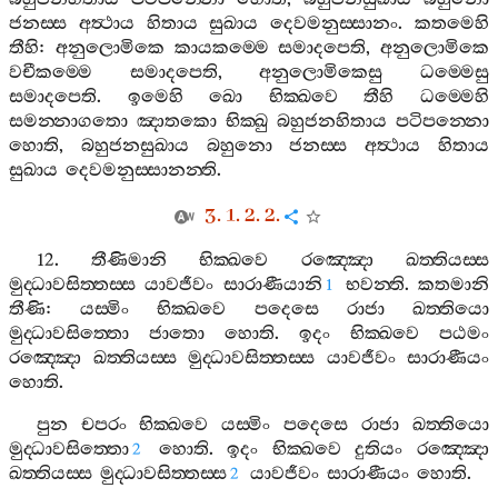
ජනස‍්ස
අත්‍ථාය
හිතාය
සුඛාය
දෙවමනුස‍්සානං
.
කතමෙහි
තීහි
:
අනුලොමිකෙ
කායකම‍්මෙ
සමාදපෙති
,
අනුලොමිකෙ
වචීකම‍්මෙ
සමාදපෙති
,
අනුලොමිකෙසු
ධම‍්මෙසු
සමාදපෙති
.
ඉමෙහි
ඛො
භික‍්ඛවෙ
තීහි
ධම‍්මෙහි
සමන‍්නාගතො
ඤාතකො
භික‍්ඛු
බහුජනහිතාය
පටිපන‍්නො
හොති
,
බහුජනසුඛාය
බහුනො
ජනස‍්ස
අත්‍ථාය
හිතාය
සුඛාය
දෙවමනුස‍්සානන‍්ති
.
3. 1. 2. 2.
12.
තීණිමානි
භික‍්ඛවෙ
රඤ‍්ඤො
ඛත‍්තියස‍්ස
මුද‍්ධාවසිත‍්තස‍්ස
යාවජීවං
සාරාණීයානි
භවන‍්ති
.
කතමානි
1
තීණි
:
යස‍්මිං
භික‍්ඛවෙ
පදෙසෙ
රාජා
ඛත‍්තියො
මුද‍්ධාවසිත‍්තො
ජාතො
හොති
.
ඉදං
භික‍්ඛවෙ
පඨමං
රඤ‍්ඤො
ඛත‍්තියස‍්ස
මුද‍්ධාවසිත‍්තස‍්ස
යාවජීවං
සාරාණීයං
හොති
.
පුන
චපරං
භික‍්ඛවෙ
යස‍්මිං
පදෙසෙ
රාජා
ඛත‍්තියො
මුද‍්ධාවසිත‍්තො
හොති
.
ඉදං
භික‍්ඛවෙ
දුතියං
රඤ‍්ඤො
2
ඛත‍්තියස‍්ස
මුද‍්ධාවසිත‍්තස‍්ස
යාවජීවං
සාරාණීයං
හොති
.
2