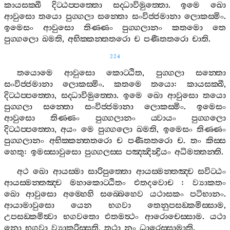
කායසක‍්ඛී
දිට‍්ඨප‍්පත‍්තො
සද‍්ධාවිමුත‍්තො
.
ඉමෙ
ඛො
ආවුසො
තයො
පුග‍්ගලා
සන‍්තො
සංවිජ‍්ජමානා
ලොකස‍්මිං
.
ඉමෙසං
ආවුසො
තිණ‍්ණං
පුග‍්ගලානං
කතමො
තෙ
පුග‍්ගලො
ඛමති
,
අභික‍්කන‍්තතරො
ච
පණීතතරො
චාති
.
224
තයොමෙ
ආවුසො
කොට‍්ඨිත
,
පුග‍්ගලා
සන‍්තො
සංවිජ‍්ජමානා
ලොකස‍්මිං
.
කතමෙ
තයො
:
කායසක‍්ඛී
,
දිට‍්ඨප‍්පත‍්තො
,
සද‍්ධාවිමුත‍්තො
.
ඉමෙ
ඛො
ආවුසො
තයො
පුග‍්ගලා
සන‍්තො
සංවිජ‍්ජමානා
ලොකස‍්මිං
.
ඉමෙසං
ආවුසො
තිණ‍්ණං
පුග‍්ගලානං
ය‍්වායං
පුග‍්ගලො
දිට‍්ඨප‍්පත‍්තො
,
අයං
මෙ
පුග‍්ගලො
ඛමති
,
ඉමෙසං
තිණ‍්ණං
පුග‍්ගලානං
අභික‍්කන‍්තතරො
ච
පණීතතරො
ච
.
තං
කිස‍්ස
හෙතු
:
ඉමස‍්සාවුසො
පුග‍්ගලස‍්ස
පඤ‍්ඤින්‍ද්‍රියං
අධිමත‍්තන‍්ති
.
අථ
ඛො
ආයස‍්මා
සාරිපුත‍්තො
ආයස‍්මන‍්තඤ‍්ච
සවිට‍්ඨං
ආයස‍්මන‍්තඤ‍්ච
මහාකොට‍්ඨිතං
එතදවොච
:
ව්‍යාකතං
ඛො
ආවුසො
අම‍්හෙහි
සබ‍්බෙහෙව
යථාසකං
පටිභානං
.
ආයාමාවුසො
යෙන
භගවා
තෙනුපසඞ‍්කමිස‍්සාම
,
උපසඞ‍්කමිත්‍වා
භගවතො
එතමත්‍ථං
ආරොචෙස‍්සාම
.
යථා
නො
භගවා
ව්‍යාකරිස‍්සති
,
තථා
නං
ධාරෙස‍්සාමාති
.