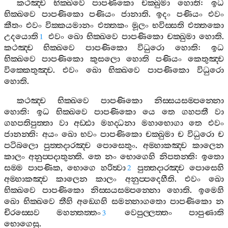
කථඤ‍්ච
භික‍්ඛවෙ
පාපණිකො
චක‍්ඛුමා
හොති
:
ඉධ
භික‍්ඛවෙ
පාපණිකො
පණියං
ජානාති
.
ඉදං
පණියං
එවං
කීතං
එවං
වික‍්කයමානං
එත‍්තකං
මූලං
භවිස‍්සති
එත‍්තකො
උදයොති
එවං
ඛො
භික‍්ඛවෙ
පාපණිකො
චක‍්ඛුමා
හොති
.
1
කථඤ‍්ච
භික‍්ඛවෙ
පාපණිකො
විධුරො
හොති
:
ඉධ
භික‍්ඛවෙ
පාපණිකො
කුසලො
හොති
පණියං
කෙතුඤ‍්ච
වික‍්කෙතුඤ‍්ච
.
එවං
ඛො
භික‍්ඛවෙ
පාපණිකො
විධුරො
හොති
.
කථඤ‍්ච
භික‍්ඛවෙ
පාපණිකො
නිස‍්සයසම‍්පන‍්නො
හොති
:
ඉධ
භික‍්ඛවෙ
පාපණිකො
යෙ
තෙ
ගහපතී
වා
ගහපතිපුත‍්තා
වා
අඩ‍්ඪා
මහද‍්ධනා
මහාභොගා
තෙ
එවං
ජානන‍්ති
:
අයං
ඛො
භවං
පාපණිකො
චක‍්ඛුමා
ච
විධුරො
ච
පටිබලො
පුත‍්තදාරඤ‍්ච
පොසෙතුං
.
අම‍්හාකඤ‍්ච
කාලෙන
කාලං
අනුප‍්පදාතුන‍්ති
.
තෙ
නං
භොගෙහි
නිපතන‍්ති
:
ඉතො
සම‍්ම
පාපණික
,
භොගෙ
හරිත්‍වා
පුත‍්තදාරඤ‍්ච
පොසෙහි
2
අම‍්හාකඤ‍්ච
කාලෙන
කාලං
අනුප‍්පදෙහීති
.
එවං
ඛො
භික‍්ඛවෙ
පාපණිකො
නිස‍්සයසම‍්පන‍්නො
හොති
.
ඉමෙහි
ඛො
භික‍්ඛවෙ
තීහි
අඞ‍්ගෙහි
සමන‍්නාගතො
පාපණිකො
න
චිරස‍්සෙව
මහන‍්තත‍්තං
වෙපුල‍්ලත‍්තං
පාපුණාති
3
භොගෙසු
.