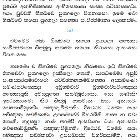
පුබ‍්බෙ
අනභිසිත‍්තස‍්ස
ආභිසෙකාසා
සාස‍්ස
පටිප‍්පස‍්සද‍්ධා
.
අයං
වුච‍්චති
භික‍්ඛවෙ
පුග‍්ගලො
විගතාසො
.
ඉමෙ
ඛො
භික‍්ඛවෙ
තයො
පුග‍්ගලා
සන‍්තො
සංවිජ‍්ජමානා
ලොකස‍්මිං
.
208
එවමෙව
ඛො
භික‍්ඛවෙ
තයො
පුග‍්ගලා
සන‍්තො
සංවිජ‍්ජමානා
භික‍්ඛූසු
.
කතමෙ
තයො
:
නිරාසො
ආසංසො
විගතාසො
.
කතමො
ච
භික‍්ඛවෙ
පුග‍්ගලො
නිරාසො
.
ඉධ
භික‍්ඛවෙ
එකච‍්චො
පුග‍්ගලො
දුස‍්සීලො
හොති
,
පාපධම‍්මො
අසුචි
සංකස‍්සරසමාචාරො
පටිච‍්ඡන‍්නකම‍්මන‍්තො
අස‍්සමණො
සමණපටිඤ‍්ඤො
අබ්‍රහ‍්මචාරී
බ්‍රහ‍්මචාරීපටිඤ‍්ඤො
අන‍්තොපූති
අවස‍්සුතො
කසම‍්බුජාතො
.
සො
සුණාති
:
ඉත්‍ථන‍්නාමො
කිර
භික‍්ඛු
ආසවානං
ඛයා
අනාසවං
චෙතොවිමුත‍්තිං
පඤ‍්ඤාවිමුත‍්තිං
දිට‍්ඨෙව
ධම‍්මෙ
සයං
අභිඤ‍්ඤා
සච‍්ඡිකත්‍වා
උපසම‍්පජ‍්ජ
විහරතීති
.
තස‍්ස
න
එවං
හොති
:
කුදස‍්සු
නාම
අහම‍්පි
ආසවානං
ඛයා
අනාසවං
2
චෙතොවිමුත‍්තිං
පඤ‍්ඤාවිමුත‍්තිං
දිට‍්ඨෙව
ධම‍්මෙ
සයං
අභිඤ‍්ඤා
සච‍්ඡිකත්‍වා
උපසම‍්පජ‍්ජ
විහරිස‍්සාමීති
.
අයං