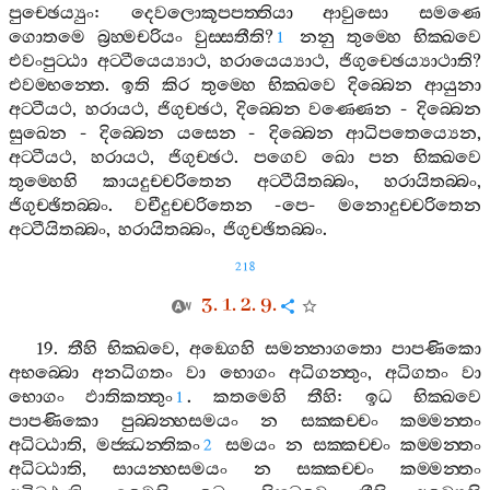
පුච‍්ඡෙය්‍යුං
:
දෙවලොකූපපත‍්තියා
ආවුසො
සමණෙ
ගොතමෙ
බ්‍රහ‍්මචරියං
වුස‍්සතීති
?
නනු
තුම‍්හෙ
භික‍්ඛවෙ
1
එවංපුට‍්ඨා
අට‍්ටීයෙය්‍යාථ
,
හරායෙය්‍යාථ
,
ජිගුච‍්ඡෙය්‍යාථාති
?
එවම‍්භන‍්තෙ
.
ඉති
කිර
තුම‍්හෙ
භික‍්ඛවෙ
දිබ‍්බෙන
ආයුනා
අට‍්ටීයථ
,
හරායථ
,
ජිගුච‍්ඡථ
,
දිබ‍්බෙන
වණ‍්ණෙන
-
දිබ‍්බෙන
සුඛෙන
-
දිබ‍්බෙන
යසෙන
-
දිබ‍්බෙන
ආධිපතෙය්‍යෙන
,
අට‍්ටීයථ
,
හරායථ
,
ජිගුච‍්ඡථ
.
පගෙව
ඛො
පන
භික‍්ඛවෙ
තුම‍්හෙහි
කායදුච‍්චරිතෙන
අට‍්ටීයිතබ‍්බං
,
හරායිතබ‍්බං
,
ජිගුච‍්ඡිතබ‍්බං
.
වචීදුච‍්චරිතෙන
-
පෙ
-
මනොදුච‍්චරිතෙන
අට‍්ටීයිතබ‍්බං
,
හරායිතබ‍්බං
,
ජිගුච‍්ඡිතබ‍්බං
.
218
3. 1. 2. 9.
19.
තීහි
භික‍්ඛවෙ
,
අඞ‍්ගෙහි
සමන‍්නාගතො
පාපණිකො
අභබ‍්බො
අනධිගතං
වා
භොගං
අධිගන‍්තුං
,
අධිගතං
වා
භොගං
ඵාතිකත‍්තුං
.
කතමෙහි
තීහි
:
ඉධ
භික‍්ඛවෙ
1
පාපණිකො
පුබ‍්බන‍්හසමයං
න
සක‍්කච‍්චං
කම‍්මන‍්තං
අධිට‍්ඨාති
,
මජ‍්ඣන‍්තිකං
සමයං
න
සක‍්කච‍්චං
කම‍්මන‍්තං
2
අධිට‍්ඨාති
,
සායන‍්හසමයං
න
සක‍්කච‍්චං
කම‍්මන‍්තං