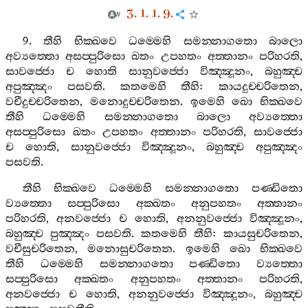
3. 1. 1. 9.
9.
තීහි
භික‍්ඛවෙ
ධම‍්මෙහි
සමන‍්නාගතො
බාලො
අව්‍යත‍්තො
අසප‍්පුරිසො
ඛතං
උපහතං
අත‍්තානං
පරිහරති
,
සාවජ‍්ජො
ච
හොති
සානුවජ‍්ජො
විඤ‍්ඤූනං
,
බහුඤ‍්ච
අපුඤ‍්ඤං
පසවති
.
කතමෙහි
තීහි
:
කායදුච‍්චරිතෙන
,
වචීදුච‍්චරිතෙන
,
මනොදුච‍්චරිතෙන
.
ඉමෙහි
ඛො
භික‍්ඛවෙ
තීහි
ධම‍්මෙහි
සමන‍්නාගතො
බාලො
අව්‍යත‍්තො
අසප‍්පුරිසො
ඛතං
උපහතං
අත‍්තානං
පරිහරති
,
සාවජ‍්ජො
ච
හොති
,
සානුවජ‍්ජො
විඤ‍්ඤූනං
,
බහුඤ‍්ච
අපුඤ‍්ඤං
පසවති
.
තීහි
භික‍්ඛවෙ
ධම‍්මෙහි
සමන‍්නාගතො
පණ‍්ඩිතො
ව්‍යත‍්තො
සප‍්පුරිසො
අක‍්ඛතං
අනුපහතං
අත‍්තානං
පරිහරති
,
අනවජ‍්ජො
ච
හොති
,
අනනුවජ‍්ජො
විඤ‍්ඤූනං
,
බහුඤ‍්ච
පුඤ‍්ඤං
පසවති
.
කතමෙහි
තීහි
:
කායසුචරිතෙන
,
වචීසුචරිතෙන
,
මනොසුචරිතෙන
.
ඉමෙහි
ඛො
භික‍්ඛවෙ
තීහි
ධම‍්මෙහි
සමන‍්නාගතො
පණ‍්ඩිතො
ව්‍යත‍්තො
සප‍්පුරිසො
අක‍්ඛතං
අනුපහතං
අත‍්තානං
පරිහරති
,
අනවජ‍්ජො
ච
හොති
,
අනනුවජ‍්ජො
විඤ‍්ඤූනං
,
බහුඤ‍්ච