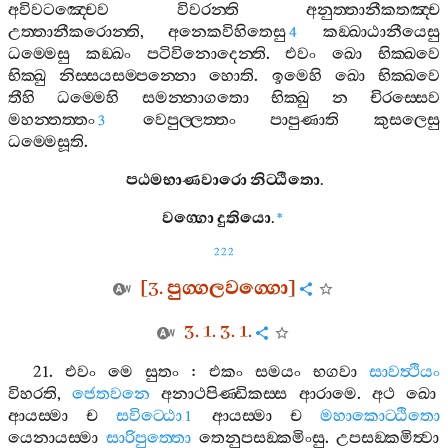
අවිවටඤ‍්චෙව
විවරන‍්ති
අනුත‍්තානීකතඤ‍්ච
උත‍්තානීකරොන‍්ති
,
අනෙකවිහිතෙසු
කඞ‍්ඛාඨානීයෙසු
4
ධම‍්මෙසු
කඞ‍්ඛං
පටිවිනොදෙන‍්ති
.
එවං
ඛො
භික‍්ඛවෙ
භික‍්ඛු
නිස‍්සයසම‍්පන‍්නො
හොති
.
ඉමෙහි
ඛො
භික‍්ඛවෙ
තීහි
ධම‍්මෙහි
සමන‍්නාගතො
භික‍්ඛු
න
චිරස‍්සෙව
මහන‍්තත‍්තං
වෙපුල‍්ලත‍්තං
පාපුණාති
කුසලෙසු
3
ධම‍්මෙසූති
.
පඨමභාණවාරො
නිට‍්ඨිතො
.
වග‍්ගො
දුතියො
.
*
222
[3.
පුග‍්ගලවග‍්ගො
]
3. 1. 3. 1.
21.
එවං
මෙ
සුතං
:
එකං
සමයං
භගවා
සාවත්‍ථියං
විහරති
,
ජෙතවනෙ
අනාථපිණ‍්ඩිකස‍්ස
ආරාමෙ
.
අථ
ඛො
ආයස‍්මා
ච
සවිට‍්ඨො
ආයස‍්මා
ච
මහාකොට‍්ඨිතො
1
යෙනායස‍්මා
සාරිපුත‍්තො
තෙනුපසඞ‍්කමිංසු
.
උපසඞ‍්කමිත්‍වා