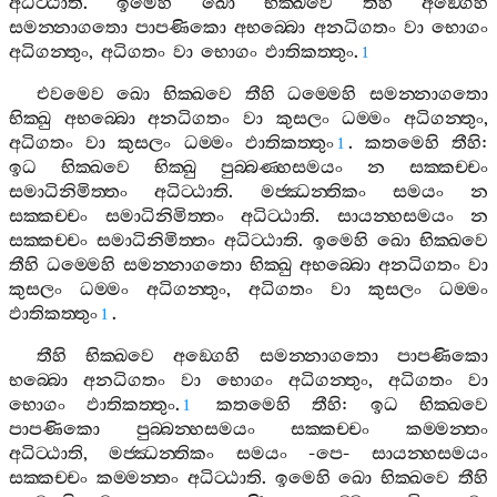
අධිට‍්ඨාති
.
ඉමෙහි
ඛො
භික‍්ඛවෙ
තීහි
අඞ‍්ගෙහි
සමන‍්නාගතො
පාපණිකො
අභබ‍්බො
අනධිගතං
වා
භොගං
අධිගන‍්තුං
,
අධිගතං
වා
භොගං
ඵාතිකත‍්තුං
.
1
එවමෙව
ඛො
භික‍්ඛවෙ
තීහි
ධම‍්මෙහි
සමන‍්නාගතො
භික‍්ඛු
අභබ‍්බො
අනධිගතං
වා
කුසලං
ධම‍්මං
අධිගන‍්තුං
,
අධිගතං
වා
කුසලං
ධම‍්මං
ඵාතිකත‍්තුං
.
කතමෙහි
තීහි
:
1
ඉධ
භික‍්ඛවෙ
භික‍්ඛු
පුබ‍්බණ‍්හසමයං
න
සක‍්කච‍්චං
සමාධිනිමිත‍්තං
අධිට‍්ඨාති
.
මජ‍්ඣන‍්තිකං
සමයං
න
සක‍්කච‍්චං
සමාධිනිමිත‍්තං
අධිට‍්ඨාති
.
සායන‍්හසමයං
න
සක‍්කච‍්චං
සමාධිනිමිත‍්තං
අධිට‍්ඨාති
.
ඉමෙහි
ඛො
භික‍්ඛවෙ
තීහි
ධම‍්මෙහි
සමන‍්නාගතො
භික‍්ඛු
අභබ‍්බො
අනධිගතං
වා
කුසලං
ධම‍්මං
අධිගන‍්තුං
,
අධිගතං
වා
කුසලං
ධම‍්මං
ඵාතිකත‍්තුං
.
1
තීහි
භික‍්ඛවෙ
අඞ‍්ගෙහි
සමන‍්නාගතො
පාපණිකො
භබ‍්බො
අනධිගතං
වා
භොගං
අධිගන‍්තුං
,
අධිගතං
වා
භොගං
ඵාතිකත‍්තුං
.
කතමෙහි
තීහි
:
ඉධ
භික‍්ඛවෙ
1
පාපණිකො
පුබ‍්බන‍්හසමයං
සක‍්කච‍්චං
කම‍්මන‍්තං
අධිට‍්ඨාති
,
මජ‍්ඣන‍්තිකං
සමයං
-
පෙ
-
සායන‍්හසමයං
සක‍්කච‍්චං
කම‍්මන‍්තං
අධිට‍්ඨාති
.
ඉමෙහි
ඛො
භික‍්ඛවෙ
තීහි