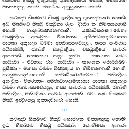
භික‍්ඛවෙ
භික‍්ඛු
ඉන්‍ද්‍රියෙසු
ගුත‍්තද‍්වාරො
හොති
,
භොජනෙ
මත‍්තඤ‍්ඤූ
හොති
,
ජාගරියං
අනුයුත‍්තො
හොති
.
කථඤ‍්ච
භික‍්ඛවෙ
භික‍්ඛු
ඉන්‍ද්‍රියෙසු
ගුත‍්තද‍්වාරො
හොති
:
ඉධ
භික‍්ඛවෙ
භික‍්ඛු
චක‍්ඛුනා
රූපං
දිස‍්වා
න
නිමිත‍්තග‍්ගාහී
හොති
නානුබ්‍යඤ‍්ජනග‍්ගාහී
.
යත්‍වාධිකරණ
මෙතං
2
චක‍්ඛුන්‍ද්‍රියං
අසංවුතං
විහරන‍්තං
අභිජ‍්ඣාදොමනස‍්සා
පාපකා
අකුසලා
ධම‍්මා
අන‍්වාස‍්සවෙය්‍යුං
,
තස‍්ස
සංවරාය
පටිපජ‍්ජති
,
රක‍්ඛති
චක‍්ඛුන්‍ද්‍රියං
,
චක‍්ඛුන්‍ද්‍රියෙ
සංවරං
ආපජ‍්ජති
.
සොතෙන
සද‍්දං
සුත්‍වා
-
ඝානෙන
ගන්‍ධං
ඝායිත්‍වා
-
ජිව‍්හාය
රසං
සායිත්‍වා
-
කායෙන
ඵොට‍්ඨබ‍්බං
ඵුසිත්‍වා
-
මනසා
ධම‍්මං
විඤ‍්ඤාය
න
නිමිත‍්තග‍්ගාහී
හොති
,
නානුබ්‍යඤ‍්ජනග‍්ගාහී
.
යත්‍වාධිකරණමෙතං
මනින්‍ද්‍රියං
2
අසංවුතං
විහරන‍්තං
අභිජ‍්ඣාදොමනස‍්සා
පාපකා
අකුසලා
ධම‍්මා
අන‍්වාස‍්සවෙය්‍යුං
,
තස‍්ස
සංවරාය
පටිපජ‍්ජති
.
රක‍්ඛති
මනින්‍ද්‍රියං
,
මනින්‍ද්‍රියෙ
සංවරං
ආපජ‍්ජති
.
එවං
ඛො
භික‍්ඛවෙ
භික‍්ඛු
ඉන්‍ද්‍රියෙසු
ගුත‍්තද‍්වාරො
හොති
.
216
කථඤ‍්ච
භික‍්ඛවෙ
භික‍්ඛු
භොජනෙ
මත‍්තඤ‍්ඤූ
හොති
:
ඉධ
භික‍්ඛවෙ
භික‍්ඛු
පටිසඞ‍්ඛා
යොනිසො
ආහාරං