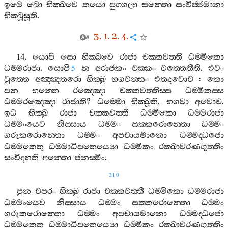
ඉමෙ
ඛො
භික‍්ඛවෙ
තයො
පුග‍්ගලා
සන‍්තො
සංවිජ‍්ජමානා
භික‍්ඛූසූති
.
3. 1. 2. 4.
14.
යොපි
සො
භික‍්ඛවෙ
රාජා
චක‍්කවත‍්තී
ධම‍්මිකො
ධම‍්මරාජා
.
සොපි
න
අරාජකං
චක‍්කං
වත‍්තෙතීති
.
එවං
5
වුත‍්තෙ
අඤ‍්ඤතරො
භික‍්ඛු
භගවන‍්තං
එතදවොච
:
කො
පන
භන‍්තෙ
රඤ‍්ඤො
චක‍්කවත‍්තිස‍්ස
ධම‍්මිකස‍්ස
ධම‍්මරඤ‍්ඤො
රාජාති
?
ධම‍්මො
භික‍්ඛූති
,
භගවා
අවොච
.
ඉධ
භික‍්ඛු
රාජා
චක‍්කවත‍්තී
ධම‍්මිකො
ධම‍්මරාජා
ධම‍්මංයෙව
නිස‍්සාය
ධම‍්මං
සක‍්කරොන‍්තො
ධම‍්මං
ගරුකරොන‍්තො
ධම‍්මං
අපචායමානො
ධම‍්මද‍්ධජො
ධම‍්මකෙතු
ධම‍්මාධිපතෙය්‍යො
ධම‍්මිකං
රක‍්ඛාවරණගුත‍්තිං
සංවිදහති
අන‍්තො
ජනස‍්මිං
.
210
පුන
චපරං
භික‍්ඛු
රාජා
චක‍්කවත‍්තී
ධම‍්මිකො
ධම‍්මරාජා
ධම‍්මංයෙව
නිස‍්සාය
ධම‍්මං
සක‍්කරොන‍්තො
ධම‍්මං
ගරුකරොන‍්තො
ධම‍්මං
අපචායමානො
ධම‍්මද‍්ධජො
ධම‍්මකෙතු
ධම‍්මාධිපතෙය්‍යො
ධම‍්මිකං
රක‍්ඛාවරණගුත‍්තිං