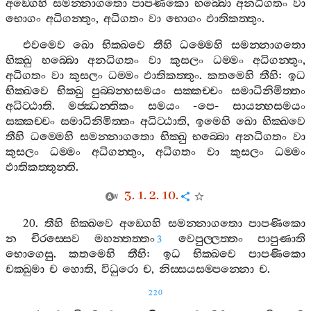
අඞ‍්ගෙහි
සමන‍්නාගතො
පාපණිකො
භබ‍්බො
අනධිගතං
වා
භොගං
අධිගන‍්තුං
,
අධිගතං
වා
භොගං
ඵාතිකත‍්තුං
.
එවමෙව
ඛො
භික‍්ඛවෙ
තීහි
ධම‍්මෙහි
සමන‍්නාගතො
භික‍්ඛු
භබ‍්බො
අනධිගතං
වා
කුසලං
ධම‍්මං
අධිගන‍්තුං
,
අධිගතං
වා
කුසලං
ධම‍්මං
ඵාතිකත‍්තුං
.
කතමෙහි
තීහි
:
ඉධ
භික‍්ඛවෙ
භික‍්ඛු
පුබ‍්බන‍්හසමයං
සක‍්කච‍්චං
සමාධිනිමිත‍්තං
අධිට‍්ඨාති
.
මජ‍්ඣන‍්තිකං
සමයං
-
පෙ
-
සායන‍්හසමයං
සක‍්කච‍්චං
සමාධිනිමිත‍්තං
අධිට‍්ඨාති
,
ඉමෙහි
ඛො
භික‍්ඛවෙ
තීහි
ධම‍්මෙහි
සමන‍්නාගතො
භික‍්ඛු
භබ‍්බො
අනධිගතං
වා
කුසලං
ධම‍්මං
අධිගන‍්තුං
,
අධිගතං
වා
කුසලං
ධම‍්මං
ඵාතිකත‍්තුන‍්ති
.
3. 1. 2. 10.
20.
තීහි
භික‍්ඛවෙ
අඞ‍්ගෙහි
සමන‍්නාගතො
පාපණිකො
න
චිරස‍්සෙව
මහන‍්තත‍්තං
වෙපුල‍්ලත‍්තං
පාපුණාති
3
භොගෙසු
.
කතමෙහි
තීහි
:
ඉධ
භික‍්ඛවෙ
පාපණිකො
චක‍්ඛුමා
ච
හොති
,
විධුරො
ච
,
නිස‍්සයසම‍්පන‍්නො
ච
.
220