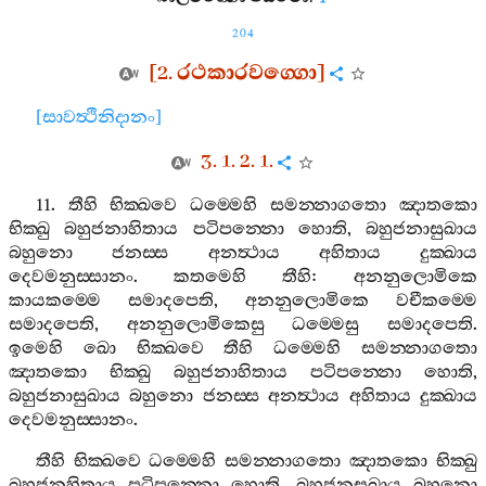
204
[2.
රථකාරවග‍්ගො
]
[
සාවත්‍ථිනිදානං
]
3. 1. 2. 1.
11.
තීහි
භික‍්ඛවෙ
ධම‍්මෙහි
සමන‍්නාගතො
ඤාතකො
භික‍්ඛු
බහුජනාහිතාය
පටිපන‍්නො
හොති
,
බහුජනාසුඛාය
බහුනො
ජනස‍්ස
අනත්‍ථාය
අහිතාය
දුක‍්ඛාය
දෙවමනුස‍්සානං
.
කතමෙහි
තීහි
:
අනනුලොමිකෙ
කායකම‍්මෙ
සමාදපෙති
,
අනනුලොමිකෙ
වචීකම‍්මෙ
සමාදපෙති
,
අනනුලොමිකෙසු
ධම‍්මෙසු
සමාදපෙති
.
ඉමෙහි
ඛො
භික‍්ඛවෙ
තීහි
ධම‍්මෙහි
සමන‍්නාගතො
ඤාතකො
භික‍්ඛු
බහුජනාහිතාය
පටිපන‍්නො
හොති
,
බහුජනාසුඛාය
බහුනො
ජනස‍්ස
අනත්‍ථාය
අහිතාය
දුක‍්ඛාය
දෙවමනුස‍්සානං
.
තීහි
භික‍්ඛවෙ
ධම‍්මෙහි
සමන‍්නාගතො
ඤාතකො
භික‍්ඛු
බහුජනහිතාය
පටිපන‍්නො
හොති
,
බහුජනසුඛාය
බහුනො