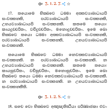
3. 1. 2. 7.
17.
තයොමෙ
භික‍්ඛවෙ
ධම‍්මා
අත‍්තව්‍යාබාධායපි
සංවත‍්තන‍්ති
,
පරව්‍යාබාධායපි
සංවත‍්තන‍්ති
,
උභයව්‍යාබාධායපි
සංවත‍්තන‍්ති
.
කතමෙ
තයො
:
කායදුච‍්චරිතං
,
වචීදුච‍්චරිතං
,
මනොදුච‍්චරිතං
.
ඉමෙ
ඛො
භික‍්ඛවෙ
තයො
ධම‍්මා
අත‍්තව්‍යාබාධායපි
සංවත‍්තන‍්ති
,
පරව්‍යාබාධායපි
සංවත‍්තන‍්ති
,
උභයව්‍යාබාධායපි
සංවත‍්තන‍්ති
.
තයොමෙ
භික‍්ඛවෙ
ධම‍්මා
නෙවත‍්තව්‍යාබාධායපි
සංවත‍්තන‍්ති
.
න
පරව්‍යාබාධායපි
සංවත‍්තන‍්ති
.
න
උභයව්‍යාබාධායපි
සංවත‍්තන‍්ති
.
කතමෙ
තයො
:
කායසුචරිතං
,
වචීසුචරිතං
,
මනොසුචරිතං
.
ඉමෙ
ඛො
භික‍්ඛවෙ
තයො
ධම‍්මා
නෙවත‍්තව්‍යාබාධායපි
සංවත‍්තන‍්ති
.
න
පරව්‍යාබාධායපි
සංවත‍්තන‍්ති
.
න
උභයව්‍යාබාධායපි
සංවත‍්තන‍්තීති
.
3. 1. 2. 8.
18.
සචෙ
වො
භික‍්ඛවෙ
අඤ‍්ඤතිත්‍ථියා
පරිබ‍්බාජකා
එවං