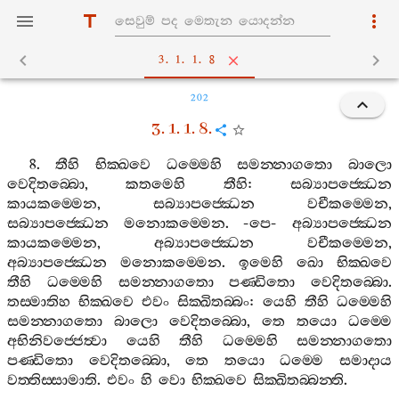
3. 1. 1. 8
202
3. 1. 1. 8.
8.
තීහි
භික‍්ඛවෙ
ධම‍්මෙහි
සමන‍්නාගතො
බාලො
වෙදිතබ‍්බො
,
කතමෙහි
තීහි
:
සබ්‍යාපජ‍්ඣෙන
කායකම‍්මෙන
,
සබ්‍යාපජ‍්ඣෙන
වචීකම‍්මෙන
,
සබ්‍යාපජ‍්ඣෙන
මනොකම‍්මෙන
. -
පෙ
-
අබ්‍යාපජ‍්ඣෙන
කායකම‍්මෙන
,
අබ්‍යාපජ‍්ඣෙන
වචීකම‍්මෙන
,
අබ්‍යාපජ‍්ඣෙන
මනොකම‍්මෙන
.
ඉමෙහි
ඛො
භික‍්ඛවෙ
තීහි
ධම‍්මෙහි
සමන‍්නාගතො
පණ‍්ඩිතො
වෙදිතබ‍්බො
.
තස‍්මාතිහ
භික‍්ඛවෙ
එවං
සික‍්ඛිතබ‍්බං
:
යෙහි
තීහි
ධම‍්මෙහි
සමන‍්නාගතො
බාලො
වෙදිතබ‍්බො
,
තෙ
තයො
ධම‍්මෙ
අභිනිවජ‍්ජෙත්‍වා
යෙහි
තීහි
ධම‍්මෙහි
සමන‍්නාගතො
පණ‍්ඩිතො
වෙදිතබ‍්බො
,
තෙ
තයො
ධම‍්මෙ
සමාදාය
වත‍්තිස‍්සාමාති
.
එවං
හි
වො
භික‍්ඛවෙ
සික‍්ඛිතබ‍්බන‍්ති
.