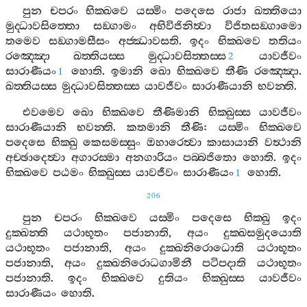
පුන
චපරං
භික‍්ඛවෙ
යස‍්මිං
පදෙසෙ
රාජා
ඛත‍්තියො
මුද‍්ධාවසිත‍්තො
සඞ‍්ගාමං
අභිවිජිනිත්‍වා
විජිතසඞ‍්ගාමො
තමෙව
සඞ‍්ගාමසීසං
අජ‍්ඣාවසති
.
ඉදං
භික‍්ඛවෙ
තතියං
රඤ‍්ඤො
ඛත‍්තියස‍්ස
මුද‍්ධාවසිත‍්තස‍්ස
යාවජීවං
2
සාරාණීයං
හොති
.
ඉමානි
ඛො
භික‍්ඛවෙ
තීණි
රඤ‍්ඤො
.
1
ඛත‍්තියස‍්ස
මුද‍්ධාවසිත‍්තස‍්ස
යාවජීවං
සාරාණීයානි
භවන‍්ති
.
එවමෙව
ඛො
භික‍්ඛවෙ
තීණිමානි
භික‍්ඛුස‍්ස
යාවජීවං
සාරාණීයානි
භවන‍්ති
.
කතමානි
තීණි
:
යස‍්මිං
භික‍්ඛවෙ
පදෙසෙ
භික‍්ඛු
කෙසමස‍්සුං
ඔහාරෙත්‍වා
කාසායානි
වත්‍ථානි
අච‍්ඡාදෙත්‍වා
අගාරස‍්මා
අනගාරියං
පබ‍්බජිතො
හොති
.
ඉදං
භික‍්ඛවෙ
පඨමං
භික‍්ඛුස‍්ස
යාවජීවං
සාරාණීයං
හොති
.
1
206
පුන
චපරං
භික‍්ඛවෙ
යස‍්මිං
පදෙසෙ
භික‍්ඛු
ඉදං
දුක‍්ඛන‍්ති
යථාභූතං
පජානාති
,
අයං
දුක‍්ඛසමුදයොති
යථාභූතං
පජානාති
,
අයං
දුක‍්ඛනිරොධොති
යථාභූතං
පජානාති
,
අයං
දුක‍්ඛනිරොධගාමිනී
පටිපදාති
යථාභූතං
පජානාති
.
ඉදං
භික‍්ඛවෙ
දුතියං
භික‍්ඛුස‍්ස
යාවජීවං
සාරාණීයං
හොති
.