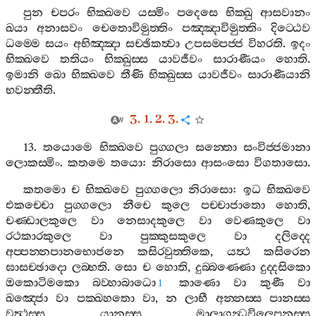
පුන
චපරං
භික‍්ඛවෙ
යස‍්මිං
පදෙසෙ
භික‍්ඛු
ආසවානං
ඛයා
අනාසවං
චෙතොවිමුත‍්තිං
පඤ‍්ඤාවිමුත‍්තිං
දිට‍්ඨෙව
ධම‍්මෙ
සයං
අභිඤ‍්ඤා
සච‍්ඡිකත්‍වා
උපසම‍්පජ‍්ජ
විහරති
.
ඉදං
භික‍්ඛවෙ
තතියං
භික‍්ඛුස‍්ස
යාවජීවං
සාරාණීයං
හොති
.
ඉමානි
ඛො
භික‍්ඛවෙ
තීණි
භික‍්ඛුස‍්ස
යාවජීවං
සාරාණීයානි
භවන‍්තීති
.
3. 1. 2. 3.
13.
තයොමෙ
භික‍්ඛවෙ
පුග‍්ගලා
සන‍්තො
සංවිජ‍්ජමානා
ලොකස‍්මිං
.
කතමෙ
තයො
:
නිරාසො
ආසංසො
විගතාසො
.
කතමො
ච
භික‍්ඛවෙ
පුග‍්ගලො
නිරාසො
:
ඉධ
භික‍්ඛවෙ
එකච‍්චො
පුග‍්ගලො
නීචෙ
කුලෙ
පච‍්චාජාතො
හොති
,
චණ‍්ඩාලකුලෙ
වා
නෙසාදකුලෙ
වා
වෙණකුලෙ
වා
රථකාරකුලෙ
වා
පුක‍්කුසකුලෙ
වා
දලිද‍්දෙ
අප‍්පන‍්නපානභොජනෙ
කසිරවුත‍්තිකෙ
,
යත්‍ථ
කසිරෙන
ඝාසච‍්ඡාදො
ලබ‍්භති
.
සො
ච
හොති
,
දුබ‍්බණ‍්ණො
දුද‍්දසිකො
ඔකොටිමකො
බව‍්හාබාධො
කාණො
වා
කුණී
වා
1
ඛඤ‍්ජො
වා
පක‍්ඛහතො
වා
,
න
ලාභී
අන‍්නස‍්ස
පානස‍්ස
වත්‍ථස‍්ස
යානස‍්ස
මාලාගන්‍ධවිලෙපනස‍්ස