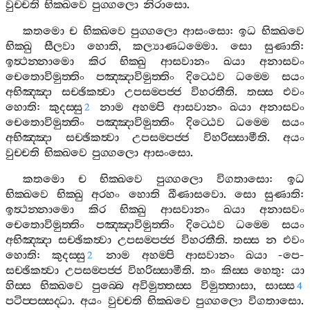
වුච‍්චති
භික‍්ඛවෙ
පුග‍්ගලො
නිරාසො
.
කතමො
ච
භික‍්ඛවෙ
පුග‍්ගලො
ආසංසො
:
ඉධ
භික‍්ඛවෙ
භික‍්ඛු
සීලවා
හොති
,
කල්‍යාණධම‍්මො
.
සො
සුණාති
:
ඉත්‍ථන‍්නාමො
කිර
භික‍්ඛු
ආසවානං
ඛයා
අනාසවං
චෙතොවිමුත‍්තිං
පඤ‍්ඤාවිමුත‍්තිං
දිට‍්ඨෙව
ධම‍්මෙ
සයං
අභිඤ‍්ඤා
සච‍්ඡිකත්‍වා
උපසම‍්පජ‍්ජ
විහරතීති
.
තස‍්ස
එවං
හොති
:
කුදස‍්සු
නාම
අහම‍්පි
ආසවානං
ඛයා
අනාසවං
2
චෙතොවිමුත‍්තිං
පඤ‍්ඤාවිමුත‍්තිං
දිට‍්ඨෙව
ධම‍්මෙ
සයං
අභිඤ‍්ඤා
සච‍්ඡිකත්‍වා
උපසම‍්පජ‍්ජ
විහරිස‍්සාමීති
.
අයං
වුච‍්චති
භික‍්ඛවෙ
පුග‍්ගලො
ආසංසො
.
කතමො
ච
භික‍්ඛවෙ
පුග‍්ගලො
විගතාසො
:
ඉධ
භික‍්ඛවෙ
භික‍්ඛු
අරහං
හොති
ඛීණාසවො
.
සො
සුණාති
:
ඉත්‍ථන‍්නාමො
කිර
භික‍්ඛු
ආසවානං
ඛයා
අනාසවං
චෙතොවිමුත‍්තිං
පඤ‍්ඤාවිමුත‍්තිං
දිට‍්ඨෙව
ධම‍්මෙ
සයං
අභිඤ‍්ඤා
සච‍්ඡිකත්‍වා
උපසම‍්පජ‍්ජ
විහරතීති
.
තස‍්ස
න
එවං
හොති
:
කුදස‍්සු
නාම
අහම‍්පි
ආසවානං
ඛයා
-
පෙ
-
2
සච‍්ඡිකත්‍වා
උපසම‍්පජ‍්ජ
විහරිස‍්සාමීති
.
තං
කිස‍්ස
හෙතු
:
යා
හිස‍්ස
භික‍්ඛවෙ
පුබ‍්බෙ
අවිමුත‍්තස‍්ස
විමුත‍්තාසා
,
සාස‍්ස
4
පටිප‍්පස‍්සද‍්ධා
.
අයං
වුච‍්චති
භික‍්ඛවෙ
පුග‍්ගලො
විගතාසො
.