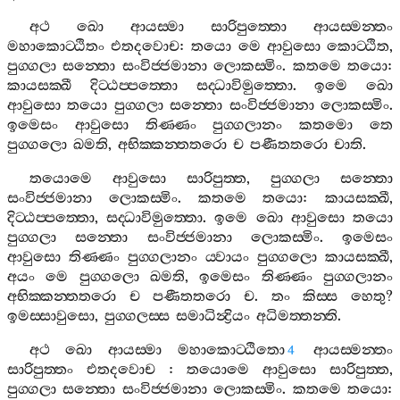
අථ
ඛො
ආයස‍්මා
සාරිපුත‍්තො
ආයස‍්මන‍්තං
මහාකොට‍්ඨිතං
එතදවොච
:
තයො
මෙ
ආවුසො
කොට‍්ඨිත
,
පුග‍්ගලා
සන‍්තො
සංවිජ‍්ජමානා
ලොකස‍්මිං
.
කතමෙ
තයො
:
කායසක‍්ඛී
දිට‍්ඨප‍්පත‍්තො
සද‍්ධාවිමුත‍්තො
.
ඉමෙ
ඛො
ආවුසො
තයො
පුග‍්ගලා
සන‍්තො
සංවිජ‍්ජමානා
ලොකස‍්මිං
.
ඉමෙසං
ආවුසො
තිණ‍්ණං
පුග‍්ගලානං
කතමො
තෙ
පුග‍්ගලො
ඛමති
,
අභික‍්කන‍්තතරො
ච
පණීතතරො
චාති
.
තයොමෙ
ආවුසො
සාරිපුත‍්ත
,
පුග‍්ගලා
සන‍්තො
සංවිජ‍්ජමානා
ලොකස‍්මිං
.
කතමෙ
තයො
:
කායසක‍්ඛී
,
දිට‍්ඨප‍්පත‍්තො
,
සද‍්ධාවිමුත‍්තො
.
ඉමෙ
ඛො
ආවුසො
තයො
පුග‍්ගලා
සන‍්තො
සංවිජ‍්ජමානා
ලොකස‍්මිං
.
ඉමෙසං
ආවුසො
තිණ‍්ණං
පුග‍්ගලානං
ය‍්වායං
පුග‍්ගලො
කායසක‍්ඛී
,
අයං
මෙ
පුග‍්ගලො
ඛමති
,
ඉමෙසං
තිණ‍්ණං
පුග‍්ගලානං
අභික‍්කන‍්තතරො
ච
පණීතතරො
ච
.
තං
කිස‍්ස
හෙතු
?
ඉමස‍්සාවුසො
,
පුග‍්ගලස‍්ස
සමාධින්‍ද්‍රියං
අධිමත‍්තන‍්ති
.
අථ
ඛො
ආයස‍්මා
මහාකොට‍්ඨිතො
ආයස‍්මන‍්තං
4
සාරිපුත‍්තං
එතදවොච
:
තයොමෙ
ආවුසො
සාරිපුත‍්ත
,
පුග‍්ගලා
සන‍්තො
සංවිජ‍්ජමානා
ලොකස‍්මිං
.
කතමෙ
තයො
: