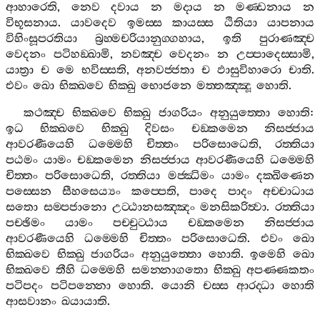
ආහාරෙති
,
නෙව
දවාය
න
මදාය
න
මණ‍්ඩනාය
න
විභූසනාය
.
යාවදෙව
ඉමස‍්ස
කායස‍්ස
ඨිතියා
යාපනාය
විහිංසූපරතියා
බ්‍රහ‍්මචරියානුග‍්ගහාය
,
ඉති
පුරාණඤ‍්ච
වෙදනං
පටිහඞ‍්ඛාමි
,
නවඤ‍්ච
වෙදනං
න
උප‍්පාදෙස‍්සාමි
,
යාත්‍රා
ච
මෙ
භවිස‍්සති
,
අනවජ‍්ජතා
ච
ඵාසුවිහාරො
චාති
.
එවං
ඛො
භික‍්ඛවෙ
භික‍්ඛු
භොජනෙ
මත‍්තඤ‍්ඤූ
හොති
.
කථඤ‍්ච
භික‍්ඛවෙ
භික‍්ඛු
ජාගරියං
අනුයුත‍්තො
හොති
:
ඉධ
භික‍්ඛවෙ
භික‍්ඛු
දිවසං
චඞ‍්කමෙන
නිසජ‍්ජාය
ආවරණීයෙහි
ධම‍්මෙහි
චිත‍්තං
පරිසොධෙති
,
රත‍්තියා
පඨමං
යාමං
චඞ‍්කමෙන
නිසජ‍්ජාය
ආවරණීයෙහි
ධම‍්මෙහි
චිත‍්තං
පරිසොධෙති
,
රත‍්තියා
මජ‍්ඣිමං
යාමං
දක‍්ඛිණෙන
පස‍්සෙන
සීහසෙය්‍යං
කප‍්පෙති
,
පාදෙ
පාදං
අච‍්චාධාය
සතො
සම‍්පජානො
උට‍්ඨානසඤ‍්ඤං
මනසිකරිත්‍වා
.
රත‍්තියා
පච‍්ඡිමං
යාමං
පච‍්චුට‍්ඨාය
චඞ‍්කමෙන
නිසජ‍්ජාය
ආවරණීයෙහි
ධම‍්මෙහි
චිත‍්තං
පරිසොධෙති
.
එවං
ඛො
භික‍්ඛවෙ
භික‍්ඛු
ජාගරියං
අනුයුත‍්තො
හොති
.
ඉමෙහි
ඛො
භික‍්ඛවෙ
තීහි
ධම‍්මෙහි
සමන‍්නාගතො
භික‍්ඛු
අපණ‍්ණකතං
පටිපදං
පටිපන‍්නො
හොති
.
යොනි
චස‍්ස
ආරද‍්ධා
හොති
ආසවානං
ඛයායාති
.