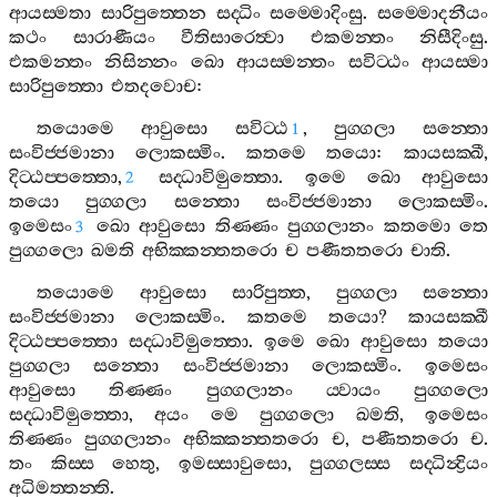
ආයස‍්මතා
සාරිපුත‍්තෙන
සද‍්ධිං
සම‍්මොදිංසු
.
සම‍්මොදනීයං
කථං
සාරාණීයං
වීතිසාරෙත්‍වා
එකමන‍්තං
නිසීදිංසු
.
එකමන‍්තං
නිසින‍්නං
ඛො
ආයස‍්මන‍්තං
සවිට‍්ඨං
ආයස‍්මා
සාරිපුත‍්තො
එතදවොච
:
තයොමෙ
ආවුසො
සවිට‍්ඨ
,
පුග‍්ගලා
සන‍්තො
1
සංවිජ‍්ජමානා
ලොකස‍්මිං
.
කතමෙ
තයො
:
කායසක‍්ඛී
,
දිට‍්ඨප‍්පත‍්තො
,
සද‍්ධාවිමුත‍්තො
.
ඉමෙ
ඛො
ආවුසො
2
තයො
පුග‍්ගලා
සන‍්තො
සංවිජ‍්ජමානා
ලොකස‍්මිං
.
ඉමෙසං
ඛො
ආවුසො
තිණ‍්ණං
පුග‍්ගලානං
කතමො
තෙ
3
පුග‍්ගලො
ඛමති
අභික‍්කන‍්තතරො
ච
පණීතතරො
චාති
.
තයොමෙ
ආවුසො
සාරිපුත‍්ත
,
පුග‍්ගලා
සන‍්තො
සංවිජ‍්ජමානා
ලොකස‍්මිං
.
කතමෙ
තයො
?
කායසක‍්ඛී
දිට‍්ඨප‍්පත‍්තො
සද‍්ධාවිමුත‍්තො
.
ඉමෙ
ඛො
ආවුසො
තයො
පුග‍්ගලා
සන‍්තො
සංවිජ‍්ජමානා
ලොකස‍්මිං
.
ඉමෙසං
ආවුසො
තිණ‍්ණං
පුග‍්ගලානං
ය‍්වායං
පුග‍්ගලො
සද‍්ධාවිමුත‍්තො
,
අයං
මෙ
පුග‍්ගලො
ඛමති
,
ඉමෙසං
තිණ‍්ණං
පුග‍්ගලානං
අභික‍්කන‍්තතරො
ච
,
පණීතතරො
ච
.
තං
කිස‍්ස
හෙතු
,
ඉමස‍්සාවුසො
,
පුග‍්ගලස‍්ස
සද‍්ධින්‍ද්‍රියං
අධිමත‍්තන‍්ති
.