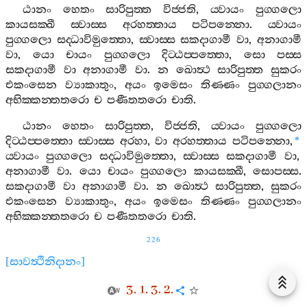
ඨානං
හෙතං
සාරිපුත‍්ත
විජ‍්ජති
,
ය‍්වායං
පුග‍්ගලො
කායසක‍්ඛී
ස‍්වාස‍්ස
අරහත‍්තාය
පටිපන‍්නො
.
ය‍්වායං
පුග‍්ගලො
සද‍්ධාවිමුත‍්තො
,
ස‍්වාස‍්ස
සකදාගාමී
වා
,
අනාගාමී
වා
,
යො
චායං
පුග‍්ගලො
දිට‍්ඨප‍්පත‍්තො
,
සො
පස‍්ස
සකදාගාමී
වා
අනාගාමී
වා
.
න
ඛොත්‍ථ
සාරිපුත‍්ත
සුකරං
එකංසෙන
ව්‍යාකාතුං
,
අයං
ඉමෙසං
තිණ‍්ණං
පුග‍්ගලානං
අභික‍්කන‍්තතරො
ච
පණීතතරො
චාති
.
ඨානං
හෙතං
සාරිපුත‍්ත
,
විජ‍්ජති
,
ය‍්වායං
පුග‍්ගලො
දිට‍්ඨප‍්පත‍්තො
ස‍්වාස‍්ස
අරහා
,
වා
අරහත‍්තාය
පටිපන‍්නො
,
*
ය‍්වායං
පුග‍්ගලො
සද‍්ධාවිමුත‍්තො
,
ස‍්වාස‍්ස
සකදාගාමී
වා
,
අනාගාමී
වා
.
යො
චායං
පුග‍්ගලො
කායසක‍්ඛී
,
සොපස‍්ස
.
සකදාගාමී
වා
අනාගාමී
වා
.
න
ඛොත්‍ථ
සාරිපුත‍්ත
,
සුකරං
එකංසෙන
ව්‍යාකාතුං
,
අයං
ඉමෙසං
තිණ‍්ණං
පුග‍්ගලානං
අභික‍්කන‍්තතරො
ච
පණීතතරො
චාති
.
226
[
සාවත්‍ථිනිදානං
]
3. 1. 3. 2.