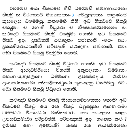
එවමෙව
ඛො
භික‍්ඛවෙ
තීහි
ධම‍්මෙහි
සමන‍්නාගතො
භික‍්ඛු
න
චිරස‍්සෙව
මහන‍්තත‍්තං
වෙපුල‍්ලත‍්තං
පාපුණාති
3
කුසලෙසු
ධම‍්මෙසු
.
කතමෙහි
තීහි
:
ඉධ
භික‍්ඛවෙ
භික‍්ඛු
චක‍්ඛුමා
ච
හොති
විධුරො
ච
නිස‍්සයසම‍්පන‍්නො
ච
.
කථඤ‍්ච
භික‍්ඛවෙ
භික‍්ඛු
චක‍්ඛුමා
හොති
:
ඉධ
භික‍්ඛවෙ
භික‍්ඛු
ඉදං
දුක‍්ඛන‍්ති
යථාභූතං
පජානාති
-
පෙ
-
අයං
දුක‍්ඛනිරොධගාමිනී
පටිපදාති
යථාභූතං
පජානාති
.
එවං
ඛො
භික‍්ඛවෙ
භික‍්ඛු
චක‍්ඛුමා
හොති
.
කථඤ‍්ච
භික‍්ඛවෙ
භික‍්ඛු
විධුරො
හොති
:
ඉධ
භික‍්ඛවෙ
භික‍්ඛු
ආරද‍්ධවිරියො
විහරති
අකුසලානං
ධම‍්මානං
පහානාය
,
කුසලානං
ධම‍්මානං
උපසම‍්පදාය
,
ථාමවා
දළ‍්හපරක‍්කමො
අනික‍්ඛිත‍්තධුරො
කුසලෙසු
ධම‍්මෙසු
.
එවං
ඛො
භික‍්ඛවෙ
භික‍්ඛු
විධුරො
හොති
.
කථඤ‍්ච
භික‍්ඛවෙ
භික‍්ඛු
නිස‍්සයසම‍්පන‍්නො
හොති
:
ඉධ
භික‍්ඛවෙ
භික‍්ඛු
යෙ
තෙ
භික‍්ඛූ
බහුස‍්සුතා
ආගතාගමා
ධම‍්මධරා
විනයධරා
මාතිකාධරා
.
තෙ
කාලෙන
කාලං
උපසඞ‍්කමිත්‍වා
පරිපුච‍්ඡති
,
පරිපඤ‍්හති
ඉදං
භන‍්තෙ
කථං
?
ඉමස‍්ස
කො
අත්‍ථොති
?
තස‍්ස
තෙ
ආයස‍්මන‍්තො