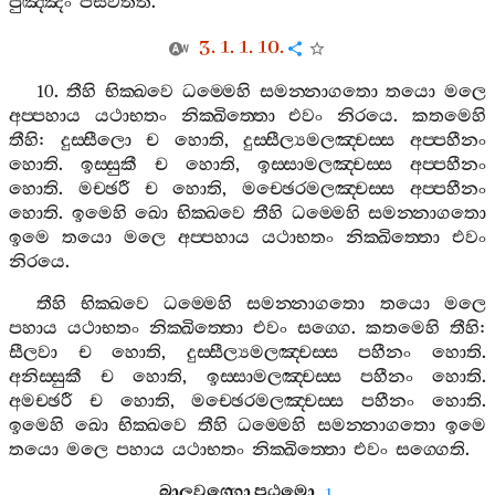
පුඤ‍්ඤං
පසවතීති
.
3. 1. 1. 10.
10.
තීහි
භික‍්ඛවෙ
ධම‍්මෙහි
සමන‍්නාගතො
තයො
මලෙ
අප‍්පහාය
යථාභතං
නික‍්ඛිත‍්තො
එවං
නිරයෙ
.
කතමෙහි
තීහි
:
දුස‍්සීලො
ච
හොති
,
දුස‍්සීල්‍යමලඤ‍්චස‍්ස
අප‍්පහීනං
හොති
.
ඉස‍්සුකී
ච
හොති
,
ඉස‍්සාමලඤ‍්චස‍්ස
අප‍්පහීනං
හොති
.
මච‍්ඡරී
ච
හොති
,
මච‍්ඡෙරමලඤ‍්චස‍්ස
අප‍්පහීනං
හොති
.
ඉමෙහි
ඛො
භික‍්ඛවෙ
තීහි
ධම‍්මෙහි
සමන‍්නාගතො
ඉමෙ
තයො
මලෙ
අප‍්පහාය
යථාභතං
නික‍්ඛිත‍්තො
එවං
නිරයෙ
.
තීහි
භික‍්ඛවෙ
ධම‍්මෙහි
සමන‍්නාගතො
තයො
මලෙ
පහාය
යථාභතං
නික‍්ඛිත‍්තො
එවං
සග‍්ගෙ
.
කතමෙහි
තීහි
:
සීලවා
ච
හොති
,
දුස‍්සීල්‍යමලඤ‍්චස‍්ස
පහීනං
හොති
.
අනිස‍්සුකී
ච
හොති
,
ඉස‍්සාමලඤ‍්චස‍්ස
පහීනං
හොති
.
අමච‍්ඡරී
ච
හොති
,
මච‍්ඡෙරමලඤ‍්චස‍්ස
පහීනං
හොති
.
ඉමෙහි
ඛො
භික‍්ඛවෙ
තීහි
ධම‍්මෙහි
සමන‍්නාගතො
ඉමෙ
තයො
මලෙ
පහාය
යථාභතං
නික‍්ඛිත‍්තො
එවං
සග‍්ගෙති
.
බාලවග‍්ගො
පඨමො
.
1