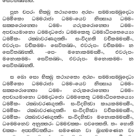
සෙවිතබ‍්බන‍්ති
.
පුන
චපරං
භික‍්ඛු
තථාගතො
අරහං
සම‍්මාසම‍්බුද‍්ධො
ධම‍්මිකො
ධම‍්මරාජා
ධම‍්මංයෙව
නිස‍්සාය
ධම‍්මං
සක‍්කරොන‍්තො
ධම‍්මං
ගරුකරොන‍්තො
ධම‍්මං
අපචායමානො
ධම‍්මද‍්ධජො
ධම‍්මකෙතු
ධම‍්මාධිපතෙය්‍යො
ධම‍්මිකං
රක‍්ඛාවරණගුත‍්තිං
සංවිදහති
වචීකම‍්මස‍්මිං
,
එවරූපං
වචීකම‍්මං
සෙවිතබ‍්බං
,
එවරූපං
වචීකම‍්මං
න
සෙවිතබ‍්බන‍්ති
. -
පෙ
-
මනොකම‍්මස‍්මිං
,
එවරූපං
මනොකම‍්මං
සෙවිතබ‍්බං
,
එවරූපං
මනොකම‍්මං
න
සෙවිතබ‍්බන‍්ති
.
ස
ඛො
සො
භික‍්ඛු
තථාගතො
අරහං
සම‍්මාසම‍්බුද‍්ධො
ධම‍්මිකො
ධම‍්මරාජා
ධම‍්මංයෙව
නිස‍්සාය
ධම‍්මං
සක‍්කරොන‍්තො
ධම‍්මං
ගරුකරොන‍්තො
ධම‍්මං
අපචායමානො
ධම‍්මද‍්ධජො
ධම‍්මකෙතු
ධම‍්මාධිපතෙය්‍යො
ධම‍්මිකං
රක‍්ඛාවරණගුත‍්තිං
සංවිදහිත්‍වා
කායකම‍්මස‍්මිං
,
ධම‍්මිකං
රක‍්ඛාවරණගුත‍්තිං
සංවිදහිත්‍වා
වචීකම‍්මස‍්මිං
,
ධම‍්මිකං
රක‍්ඛාවරණගුත‍්තිං
සංවිදහිත්‍වා
මනොකම‍්මස‍්මිං
,
ධම‍්මෙනෙව
අනුත‍්තරං
ධම‍්මචක‍්කං
පවත‍්තෙති
.
තං
හොති
චක‍්කං
අප‍්පතිවත‍්තියං
සමණෙන
වා
බ්‍රාහ‍්මණෙන
වා