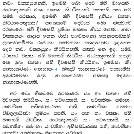
නවං
චක‍්කයුගන‍්ති
.
ඉමෙහි
ඛො
දෙව
ඡහි
මාසෙහි
ඡාරත‍්තූනෙහි
එකං
චක‍්කං
නිට‍්ඨිතන‍්ති
.
සක‍්කසි
පන
මෙ
සම‍්ම
රථකාර
,
ඉමෙහි
ඡහි
දිවසෙහි
දුතියං
චක‍්කං
නිට‍්ඨාපෙතුන‍්ති
?
සක‍්කොමි
දෙවාති
ඛො
භික‍්ඛවෙ
රථකාරො
ඡහි
දිවසෙහි
දුතියං
චක‍්කං
නිට‍්ඨාපෙත්‍වා
නවං
චක‍්කයුගං
ආදාය
යෙන
රාජා
පචෙතනො
තෙනුපසඞ‍්කමි
.
උපසඞ‍්කමිත්‍වා
රාජානං
පචෙතනං
එතදවොච
:
ඉදන‍්තෙ
දෙව
නවං
චක‍්කයුගං
නිට‍්ඨිතන‍්ති
.
යඤ‍්ච
තෙ
ඉදං
සම‍්ම
රථකාර
,
චක‍්කං
ඡහි
මාසෙහි
නිට‍්ඨිතං
ඡාරත‍්තූනෙහි
,
යඤ‍්ච
තෙ
ඉදං
චක‍්කං
ඡහි
දිවසෙහි
නිට‍්ඨිතං
.
ඉමෙසං
කිං
නානාකරණං
නෙසාහං
කිඤ‍්චි
නානාකරණං
පස‍්සාමීති
.
4
අත්‍ථෙවෙසං
දෙව
නානාකරණං
,
පස‍්සතු
දෙවො
නානාකරණන‍්ති
.
අථ
ඛො
භික‍්ඛවෙ
රථකාරො
යං
තං
චක‍්කං
ඡහි
දිවසෙහි
නිට‍්ඨිතං
,
තං
පවත‍්තෙසි
.
තං
පවත‍්තිතං
සමානං
යාවතිකා
අභිසඞ‍්ඛාරස‍්ස
ගති
,
තාවතිකං
ගන‍්ත්‍වා
චිඞ‍්ගුලායිත්‍වා
භූමියං
පපති
.
යං
පන
තං
චක‍්කං
ඡහි
මාසෙහි
නිට‍්ඨිතං
ඡාරත‍්තූනෙහි
තං
පවත‍්තෙසි
.
තං
පවත‍්තිතං
සමානං
යාවතිකා
අභිසඞ‍්ඛාරස‍්ස
ගති
,
තාවතිකං
ගන‍්ත්‍වා
අක‍්ඛාහතං
මඤ‍්ඤෙ
අට‍්ඨාසි
.