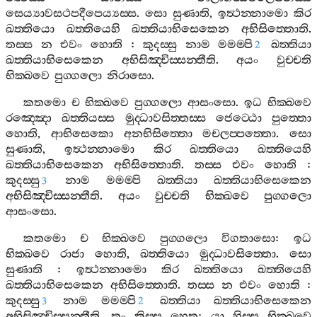
සෙය්‍යාවසථපදීපෙය්‍යස‍්ස
.
සො
සුණාති
,
ඉත්‍ථන‍්නාමො
කිර
ඛත‍්තියො
ඛත‍්තියෙහි
ඛත‍්තියාභිසෙකෙන
අභිසිත‍්තොති
.
තස‍්ස
න
එවං
හොති
:
කුදස‍්සු
නාම
මමම‍්පි
ඛත‍්තියා
2
ඛත‍්තියාභිසෙකෙන
අභිසිඤ‍්චිස‍්සන‍්තීති
.
අයං
වුච‍්චති
භික‍්ඛවෙ
පුග‍්ගලො
නිරාසො
.
කතමො
ච
භික‍්ඛවෙ
පුග‍්ගලො
ආසංසො
.
ඉධ
භික‍්ඛවෙ
රඤ‍්ඤො
ඛත‍්තියස‍්ස
මුද‍්ධාවසිත‍්තස‍්ස
ජෙට‍්ඨො
පුත‍්තො
හොති
,
ආභිසෙකො
අනභිසිත‍්තො
මචලප‍්පත‍්තො
.
සො
සුණාති
,
ඉත්‍ථන‍්නාමො
කිර
ඛත‍්තියො
ඛත‍්තියෙහි
ඛත‍්තියාභිසෙකෙන
අභිසිත‍්තොති
.
තස‍්ස
එවං
හොති
:
කුදස‍්සු
නාම
මමම‍්පි
ඛත‍්තියා
ඛත‍්තියාභිසෙකෙන
3
අභිසිඤ‍්චිස‍්සන‍්තීති
.
අයං
වුච‍්චති
භික‍්ඛවෙ
පුග‍්ගලො
ආසංසො
.
කතමො
ච
භික‍්ඛවෙ
පුග‍්ගලො
විගතාසො
:
ඉධ
භික‍්ඛවෙ
රාජා
හොති
,
ඛත‍්තියො
මුද‍්ධාවසිත‍්තො
.
සො
සුණාති
:
ඉත්‍ථන‍්නාමො
කිර
ඛත‍්තියො
ඛත‍්තියෙහි
ඛත‍්තියාභිසෙකෙන
අභිසිත‍්තොති
.
තස‍්ස
න
එවං
හොති
:
කුදස‍්සු
නාම
මමම‍්පි
ඛත‍්තියා
ඛත‍්තියාභිසෙකෙන
3
2
අභිසිඤ‍්චිස‍්සන‍්තීති
.
තං
කිස‍්ස
හෙතු
:
යා
හිස‍්ස
භික‍්ඛවෙ