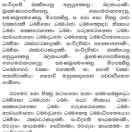
සංවිදහති
ඛත‍්තියෙසු
අනුයුත‍්තෙසු
බලකායස‍්මිං
1
බ්‍රාහ‍්මණගහපතිකෙසු
,
නෙගමජානපදෙසු
,
සමණබ්‍රාහ‍්මණෙසු
,
මිගපක‍්ඛීසු
.
ස
ඛො
සො
භික‍්ඛු
රාජා
චක‍්කවත‍්තී
ධම‍්මිකො
ධම‍්මරාජා
ධම‍්මඤ‍්ඤෙව
නිස‍්සාය
ධම‍්මං
සක‍්කරොන‍්තො
ධම‍්මං
ගරුකරොන‍්තො
ධම‍්මං
අපචායමානො
ධම‍්මද‍්ධජො
ධම‍්මකෙතු
ධම‍්මාධිපතෙය්‍යො
ධම‍්මිකං
රක‍්ඛාවරණගුත‍්තිං
සංවිදහිත්‍වා
අන‍්තොජනස‍්මිං
,
ධම‍්මිකං
රක‍්ඛාවරණගුත‍්තිං
සංවිදහිත්‍වා
ඛත‍්තියෙසු
අනුයුත‍්තෙසු
බලකායස‍්මිං
බ්‍රාහ‍්මණගහපතිකෙසු
නෙගමජානපදෙසු
සමණබ්‍රාහ‍්මණෙසු
මිගපක‍්ඛීසු
ධම‍්මෙනෙව
චක‍්කං
වත‍්තෙති
.
තං
හොති
චක‍්කං
අප‍්පතිවත‍්තියං
කෙනචි
මනුස‍්සභූතෙන
පච‍්චත්‍ථිකෙන
පාණිනා
.
එවමෙව
ඛො
භික‍්ඛු
තථාගතො
අරහං
සම‍්මාසම‍්බුද‍්ධො
ධම‍්මිකො
ධම‍්මරාජා
ධම‍්මං
යෙව
නිස‍්සාය
ධම‍්මං
සක‍්කරොන‍්තො
ධම‍්මං
ගරුකරොන‍්තො
ධම‍්මං
අපචායමානො
ධම‍්මද‍්ධජො
ධම‍්මකෙතු
ධම‍්මාධිපතෙය්‍යො
ධම‍්මිකං
රක‍්ඛාවරණගුත‍්තිං
සංවිදහති
කායකම‍්මස‍්මිං
,
එවරූපං
කායකම‍්මං
සෙවිතබ‍්බං
,
එවරූපං
කායකම‍්මං
න