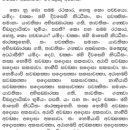
කො
නු
ඛො
සම‍්ම
රථකාර
,
හෙතු
කො
පච‍්චයො
.
යමිදං
චක‍්කං
ඡහි
දිවසෙහි
නිට‍්ඨිතං
,
තං
පවත‍්තිතං
සමානං
යාවතිකා
අභිසඞ‍්ඛාරස‍්ස
ගති
,
තාවතිකං
ගන‍්ත්‍වා
චිඞ‍්ගුලායිත්‍වා
භූමියං
පපති
?
කො
පන
සම‍්ම
රථකාර
,
හෙතු
,
කො
පච‍්චයො
?
යමිදං
චක‍්කං
ඡහි
මාසෙහි
නිට‍්ඨිතං
ඡාරත‍්තූනෙහි
,
තං
පවත‍්තිතං
සමානං
යාවතිකා
අභිසඞ‍්ඛාරස‍්ස
ගති
,
තාවතිකං
ගන‍්ත්‍වා
අක‍්ඛාහතං
මඤ‍්ඤෙ
අට‍්ඨාසීති
?
යමිදං
දෙව
,
චක‍්කං
ඡහි
දිවසෙහි
නිට‍්ඨිතං
.
තස‍්ස
නෙමීපි
සවඞ‍්කා
සදොසා
සකසාවා
.
අරාපි
සවඞ‍්කා
සදොසා
සකසාවා
.
නාභීපි
සවඞ‍්කා
සදොසා
සකසාවා
.
තං
නෙමියාපි
සවඞ‍්කත‍්තා
සදොසත‍්තා
සකසාවත‍්තා
,
අරානම‍්පි
සවඞ‍්කත‍්තා
සදොසත‍්තා
සකසාවත‍්තා
,
නාභියාපි
සවඞ‍්කත‍්තා
සදොසත‍්තා
සකසාවත‍්තා
පවත‍්තිතං
සමානං
යාවතිකා
අභිසඞ‍්ඛාරස‍්ස
ගති
,
තාවතිකං
ගන‍්ත්‍වා
චිඞ‍්ගුලායිත්‍වා
භූමියං
පපති
.
යං
පන
තං
දෙව
චක‍්කං
ඡහි
මාසෙහි
නිට‍්ඨිතං
ඡාරත‍්තූනෙහි
.
තස‍්ස
නෙමීපි
අවඞ‍්කා
අදොසා
අකසාවා
.
අරාපි
අවඞ‍්කා
අදොසා
අකසාවා
.
නාභීපි
අවඞ‍්කා
අදොසා
අකසාවා
.
තං
නෙමියාපි
අවඞ‍්කත‍්තා
අදොසත‍්තා
අකසාවත‍්තා
,
අරානම‍්පි
අවඞ‍්කත‍්තා
අදොසත‍්තා