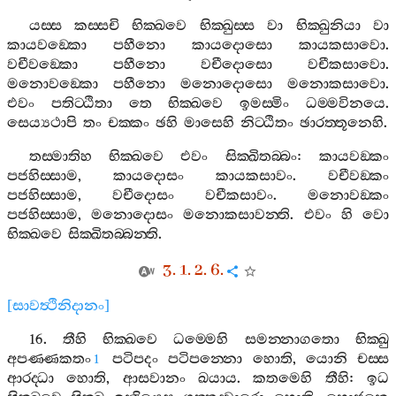
යස‍්ස
කස‍්සචි
භික‍්ඛවෙ
භික‍්ඛුස‍්ස
වා
භික‍්ඛුනියා
වා
කායවඞ‍්කො
පහීනො
කායදොසො
කායකසාවො
.
වචීවඞ‍්කො
පහීනො
වචීදොසො
වචීකසාවො
.
මනොවඞ‍්කො
පහීනො
මනොදොසො
මනොකසාවො
.
එවං
පතිට‍්ඨිතා
තෙ
භික‍්ඛවෙ
ඉමස‍්මිං
ධම‍්මවිනයෙ
.
සෙය්‍යථාපි
තං
චක‍්කං
ඡහි
මාසෙහි
නිට‍්ඨිතං
ඡාරත‍්තූනෙහි
.
තස‍්මාතිහ
භික‍්ඛවෙ
එවං
සික‍්ඛිතබ‍්බං
:
කායවඞ‍්කං
පජහිස‍්සාම
,
කායදොසං
කායකසාවං
.
වචීවඞ‍්කං
පජහිස‍්සාම
,
වචීදොසං
වචීකසාවං
.
මනොවඞ‍්කං
පජහිස‍්සාම
,
මනොදොසං
මනොකසාවන‍්ති
.
එවං
හි
වො
භික‍්ඛවෙ
සික‍්ඛිතබ‍්බන‍්ති
.
3. 1. 2. 6.
[
සාවත්‍ථිනිදානං
]
16.
තීහි
භික‍්ඛවෙ
ධම‍්මෙහි
සමන‍්නාගතො
භික‍්ඛු
අපණ‍්ණකතං
පටිපදං
පටිපන‍්නො
හොති
,
යොනි
චස‍්ස
1
ආරද‍්ධා
හොති
,
ආසවානං
ඛයාය
.
කතමෙහි
තීහි
:
ඉධ