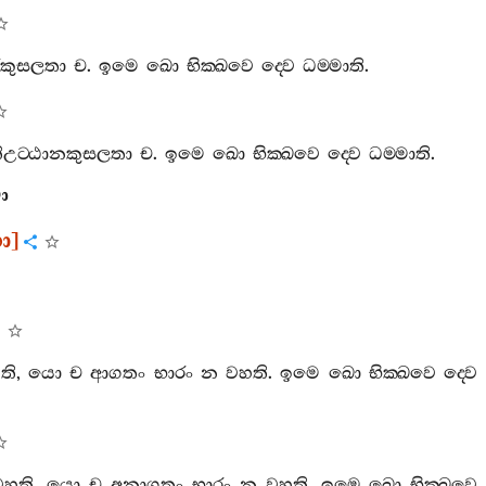
කුසලතා
ච
.
ඉමෙ
ඛො
භික‍්ඛවෙ
ද‍්වෙ
ධම‍්මාති
.
ිඋට‍්ඨානකුසලතා
ච
.
ඉමෙ
ඛො
භික‍්ඛවෙ
ද‍්වෙ
ධම‍්මාති
.
ො
ො
]
ති
,
යො
ච
ආගතං
භාරං
න
වහති
.
ඉමෙ
ඛො
භික‍්ඛවෙ
ද‍්වෙ
වහති
,
යො
ච
අනාගතං
භාරං
න
වහති
.
ඉමෙ
ඛො
භික‍්ඛවෙ