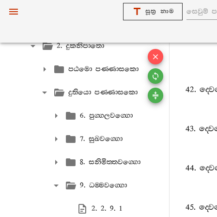
සූත්‍ර නාම
1. එකක නිපාතො
2. දුකනිපාතො
පඨමො පණ‍්ණාසකො
42.
ද‍්ව
දුතියො පණ‍්ණාසකො
6. පුග‍්ගලවග‍්ගො
43.
ද‍්ව
7. සුඛවග‍්ගො
8. සනිමිත‍්තවග‍්ගො
44.
ද‍්ව
9. ධම‍්මවග‍්ගො
45.
ද‍්ව
2. 2. 9. 1