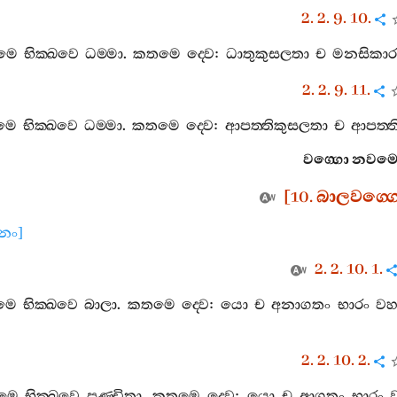
2. 2. 9. 10.
ෙමෙ
භික‍්ඛවෙ
ධම‍්මා
.
කතමෙ
ද‍්වෙ
:
ධාතුකුසලතා
ච
මනසිකාර
2. 2. 9. 11.
ෙමෙ
භික‍්ඛවෙ
ධම‍්මා
.
කතමෙ
ද‍්වෙ
:
ආපත‍්තිකුසලතා
ච
ආපත‍්ත
වග‍්ගො
නවම
[10.
බාලවග‍්ග
ානං
]
2. 2. 10. 1.
ෙමෙ
භික‍්ඛවෙ
බාලා
.
කතමෙ
ද‍්වෙ
:
යො
ච
අනාගතං
භාරං
වහ
2. 2. 10. 2.
ෙමෙ
භික‍්ඛවෙ
පණ‍්ඩිතා
.
කතමෙ
ද‍්වෙ
:
යො
ච
ආගතං
භාරං