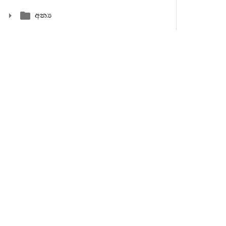
අන්‍ය
58.
ද‍්වින
න
කුක‍්කුච‍්
59.
ද‍්වි
කුක‍්කුච‍්චායි
60.
ද‍්වින
ඉමෙසං
ඛ
61.
ද‍්වින
ඉමෙසං
ඛ