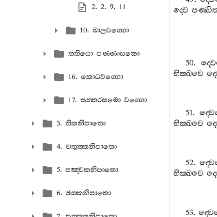
2. 2. 9. 11
ද‍්වෙ
පණ‍්ඩි
10. බාලවග‍්ගො
තතියො පණ‍්ණාසකො
50.
ද‍්ව
භික‍්ඛවෙ
ද‍්
16. කොධවග‍්ගො
17. සත‍්තරසමො වග‍්ගො
51.
ද‍්ව
භික‍්ඛවෙ
ද‍්
3. තිකනිපාතො
4. චතුක‍්කනිපාතො
52.
ද‍්ව
5. පඤ‍්චකනිපාතො
භික‍්ඛවෙ
ද‍්
6. ඡක‍්කනිපාතො
53.
ද‍්ව
7. සත‍්තකනිපාතො