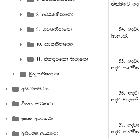
භික‍්ඛවෙ
ද‍්
8. අට‍්ඨකනිපාතො
54.
ද‍්ව
9. නවකනිපාතො
බාලාති
.
10. දසකනිපාතො
11. එකාදසකො නිපාතො
55.
ද‍්ව
ද‍්වෙ
පණ‍්ඩි
ඛුද‍්දකනිකායො
අභිධම‍්මපිටක
56.
ද‍්ව
ද‍්වෙ
බාලාති
විනය අට‍්ඨකථා
සුත‍්ත අට‍්ඨකථා
57.
ද‍්ව
ද‍්වෙ
පණ‍්ඩි
අභිධම‍්ම අට‍්ඨකථා