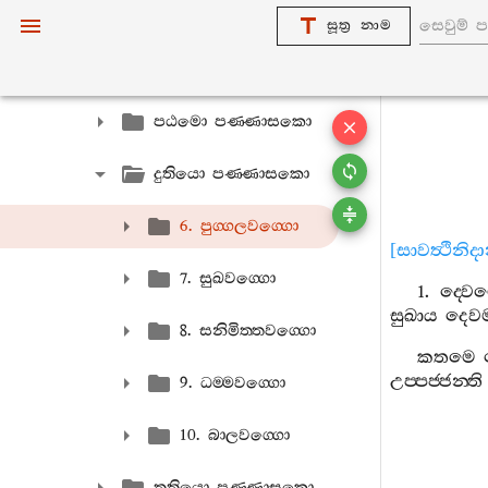
1. එකක නිපාතො
සූත්‍ර නාම
2. දුකනිපාතො
පඨමො පණ‍්ණාසකො
දුතියො පණ‍්ණාසකො
6. පුග‍්ගලවග‍්ගො
[
සාවත්‍ථිනිද
7. සුඛවග‍්ගො
1.
ද‍්වෙ
සුඛාය
දෙවම
8. සනිමිත‍්තවග‍්ගො
කතමෙ
උප‍්පජ‍්ජන‍්ති
9. ධම‍්මවග‍්ගො
10. බාලවග‍්ගො
තතියො පණ‍්ණාසකො