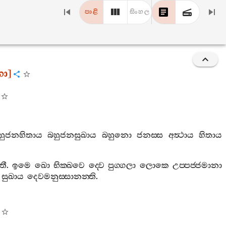
පාළි
සිංහල
ගො
]
හුජනහිතාය
බහුජනසුඛාය
බහුනො
ජනස‍්ස
අත්‍ථාය
හිතාය
තී
.
ඉමෙ
ඛො
භික‍්ඛවෙ
ද‍්වෙ
පුග‍්ගලා
ලොකෙ
උප‍්පජ‍්ජමානා
සුඛාය
දෙවමනුස‍්සානන‍්ති
.