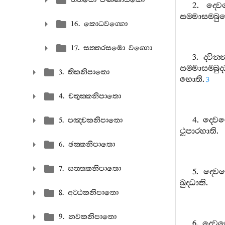
2.
ද‍්ව
සම‍්මාසම‍්බුද
16. කොධවග‍්ගො
17. සත‍්තරසමො වග‍්ගො
3.
ද‍්වින‍
සම‍්මාසම‍්බුද‍
3. තිකනිපාතො
හොති
.
3
4. චතුක‍්කනිපාතො
4.
ද‍්වෙ
5. පඤ‍්චකනිපාතො
ථූපාරහාති
.
6. ඡක‍්කනිපාතො
7. සත‍්තකනිපාතො
5.
ද‍්වෙ
බුද‍්ධාති
.
8. අට‍්ඨකනිපාතො
9. නවකනිපාතො
6.
ද‍්වෙ