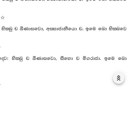
:
භික‍්ඛු
ච
ඛීණාසවො
,
අස‍්සාජානීයො
ච
.
ඉමෙ
ඛො
භික‍්ඛවෙ
‍්වෙ
:
භික‍්ඛු
ච
ඛීණාසවො
,
සීහො
ච
මිගරාජා
.
ඉමෙ
ඛො
ං
න
භාසන‍්ති
.
කතමෙ
ද‍්වෙ
:
මා
ච
මුසා
භණිම‍්හා
,
මා
ච
1
පස‍්සමානා
කිම‍්පුරිසා
මානුසිං
වාචං
න
භාසන‍්තීති
.
මාතුගාමො
කාලං
කරොති
.
කතමෙසං
ද‍්වින‍්නං
: