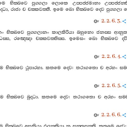
ෙමෙ
භික‍්ඛවෙ
පුග‍්ගලා
ලොකෙ
උප‍්පජ‍්ජමානා
උප‍්පජ‍්ජන‍්
‍්ධො
,
රාජා
ච
චක‍්කවත‍්තී
.
ඉමෙ
ඛො
භික‍්ඛවෙ
ද‍්වෙ
පුග‍්ගලා
2. 2. 6. 3.
්නං
භික‍්ඛවෙ
පුග‍්ගලානං
කාලකිරියා
බහුනො
ජනස‍්ස
ආනුතප
්ධස‍්ස
,
රඤ‍්ඤො
චක‍්කවත‍්තිස‍්ස
.
ඉමෙසං
ඛො
භික‍්ඛවෙ
ද‍්
2. 2. 6. 4.
මෙ
භික‍්ඛවෙ
ථූපාරහා
.
කතමෙ
ද‍්වෙ
:
තථාගතො
ච
අරහං
සම‍
2. 2. 6. 5.
මෙ
භික‍්ඛවෙ
බුද‍්ධා
.
කතමෙ
ද‍්වෙ
:
තථාගතො
ච
අරහං
සම‍්
2. 2. 6. 6.
මෙ
භික‍්ඛවෙ
අසනියා
ඵලන‍්තියා
න
සන‍්තසන‍්ති
.
කතමෙ
ද‍්වෙ