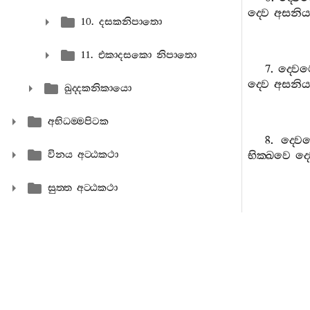
ද‍්වෙ
අසනිය
10. දසකනිපාතො
11. එකාදසකො නිපාතො
7.
ද‍්වෙ
ද‍්වෙ
අසනිය
ඛුද‍්දකනිකායො
අභිධම‍්මපිටක
8.
ද‍්වෙ
විනය අට‍්ඨකථා
භික‍්ඛවෙ
ද‍්
සුත‍්ත අට‍්ඨකථා
අභිධම‍්ම අට‍්ඨකථා
9.
ද‍්වෙ
පරං
අභූත
අන්‍ය
10.
ද‍්