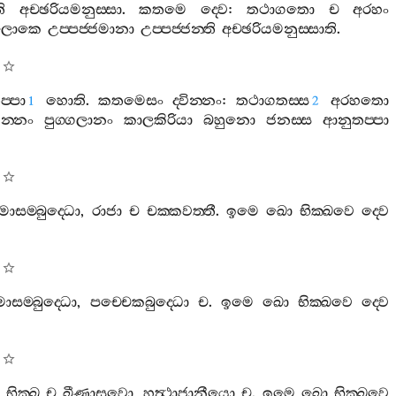
ති
අච‍්ඡරියමනුස‍්සා
.
කතමෙ
ද‍්වෙ
:
තථාගතො
ච
අරහං
ලොකෙ
උප‍්පජ‍්ජමානා
උප‍්පජ‍්ජන‍්ති
අච‍්ඡරියමනුස‍්සාති
.
‍්පා
හොති
.
කතමෙසං
ද‍්වින‍්නං
:
තථාගතස‍්ස
අරහතො
1
2
වින‍්නං
පුග‍්ගලානං
කාලකිරියා
බහුනො
ජනස‍්ස
ආනුතප‍්පා
්මාසම‍්බුද‍්ධො
,
රාජා
ච
චක‍්කවත‍්තී
.
ඉමෙ
ඛො
භික‍්ඛවෙ
ද‍්වෙ
මාසම‍්බුද‍්ධො
,
පච‍්චෙකබුද‍්ධො
ච
.
ඉමෙ
ඛො
භික‍්ඛවෙ
ද‍්වෙ
:
භික‍්ඛු
ච
ඛීණාසවො
,
හත්‍ථාජානීයො
ච
.
ඉමෙ
ඛො
භික‍්ඛවෙ