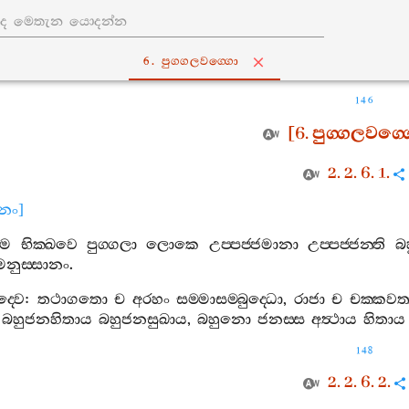
6. පුග‍්ගලවග‍්ගො
146
[6.
පුග‍්ගලවග‍්
2. 2. 6. 1.
ානං
]
මෙ
භික‍්ඛවෙ
පුග‍්ගලා
ලොකෙ
උප‍්පජ‍්ජමානා
උප‍්පජ‍්ජන‍්ති
බ
නුස‍්සානං
.
ද‍්වෙ
:
තථාගතො
ච
අරහං
සම‍්මාසම‍්බුද‍්ධො
,
රාජා
ච
චක‍්කවත‍්
බහුජනහිතාය
බහුජනසුඛාය
,
බහුනො
ජනස‍්ස
අත්‍ථාය
හිතාය
148
2. 2. 6. 2.