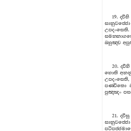
19.
ද‍්වීහි
සානුවජ‍්ජො
උපදංසෙති
සමන‍්නාග
බහුඤ‍්ච
අපු
20.
ද‍්වීහි
හොති
අනන
උපදංසෙති
පණ‍්ඩිතො
පුඤ‍්ඤං
පස
21.
ද‍්වීසු
සානුවජ‍්ජො
පටිපජ‍්ජම