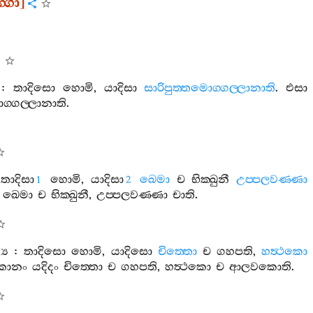
්ගො
]
:
තාදිසො
හොමි
,
යාදිසා
සාරිපුත‍්තමොග‍්ගල‍්ලානාති
.
එසා
ග‍්ගල‍්ලානාති
.
:
තාදිසා
හොමි
,
යාදිසා
ඛෙමා
ච
භික‍්ඛුනී
උප‍්පලවණ‍්ණා
1
2
ඛෙමා
ච
භික‍්ඛුනී
,
උප‍්පලවණ‍්ණා
චාති
.
‍ය
:
තාදිසො
හොමි
,
යාදිසො
චිත‍්තො
ච
ගහපති
,
හත්‍ථකො
කානං
යදිදං
චිත‍්තො
ච
ගහපති
,
හත්‍ථකො
ච
ආලවකොති
.