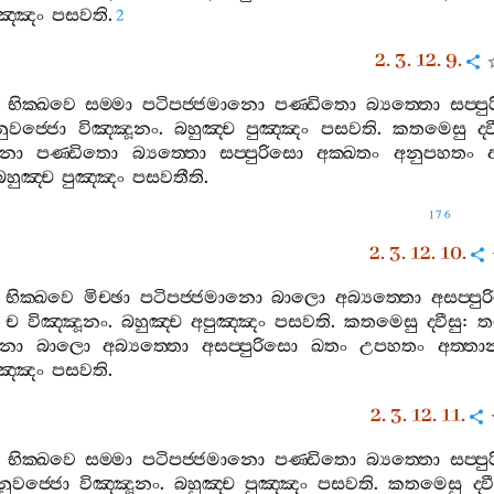
ඤ‍්ඤං
පසවති
.
2
2. 3. 12. 9.
භික‍්ඛවෙ
සම‍්මා
පටිපජ‍්ජමානො
පණ‍්ඩිතො
බ්‍යත‍්තො
සප‍්ප
ුවජ‍්ජො
විඤ‍්ඤූනං
.
බහුඤ‍්ච
පුඤ‍්ඤං
පසවති
.
කතමෙසු
ද‍්
ානො
පණ‍්ඩිතො
බ්‍යත‍්තො
සප‍්පුරිසො
අක‍්ඛතං
අනුපහතං
බහුඤ‍්ච
පුඤ‍්ඤං
පසවතීති
.
176
2. 3. 12. 10.
භික‍්ඛවෙ
මිච‍්ඡා
පටිපජ‍්ජමානො
බාලො
අබ්‍යත‍්තො
අසප‍්පු
ච
විඤ‍්ඤූනං
.
බහුඤ‍්ච
අපුඤ‍්ඤං
පසවති
.
කතමෙසු
ද‍්වීසු
:
ත
ානො
බාලො
අබ්‍යත‍්තො
අසප‍්පුරිසො
ඛතං
උපහතං
අත‍්තා
ඤ‍්ඤං
පසවති
.
2. 3. 12. 11.
භික‍්ඛවෙ
සම‍්මා
පටිපජ‍්ජමානො
පණ‍්ඩිතො
බ්‍යත‍්තො
සප‍්ප
ුවජ‍්ජො
විඤ‍්ඤූනං
.
බහුඤ‍්ච
පුඤ‍්ඤං
පසවති
.
කතමෙසු
ද‍්ව