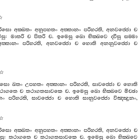
ුරිසො
අක‍්ඛතං
අනුපහතං
අත‍්තානං
පරිහරති
,
අනවජ‍්ජො
ච
වීසු
:
මාතරි
ච
පිතරි
ච
.
ඉමෙසු
ඛො
භික‍්ඛවෙ
ද‍්වීසු
සම‍්මා
අත‍්තානං
පරිහරති
,
අනවජ‍්ජො
ච
හොති
අනනුවජ‍්ජො
ච
රිසො
ඛතං
උපහතං
අත‍්තානං
පරිහරති
,
සාවජ‍්ජො
ච
හොති
ථාගතෙ
ච
තථාගතසාවකෙ
ච
.
ඉමෙසු
ඛො
භික‍්ඛවෙ
මිච‍්ඡා
නං
පරිහරති
,
සාවජ‍්ජො
ච
හොති
සානුවජ‍්ජො
විඤ‍්ඤූනං
,
ුරිසො
අක‍්ඛතං
අනුපහතං
අත‍්තානං
පරිහරති
,
අනවජ‍්ජො
ච
ීසු
:
තථාගතෙ
ච
තථාගතසාවකෙ
ච
.
ඉමෙසු
ඛො
භික‍්ඛවෙ