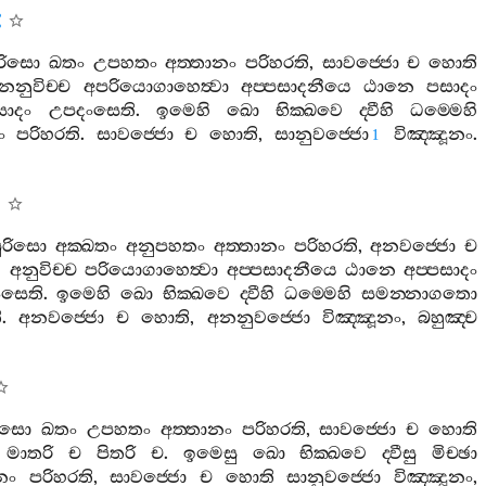
ුරිසො
ඛතං
උපහතං
අත‍්තානං
පරිහරති
,
සාවජ‍්ජො
ච
හොති
නනුවිච‍්ච
අපරියොගාහෙත්‍වා
අප‍්පසාදනීයෙ
ඨානෙ
පසාදං
සාදං
උපදංසෙති
.
ඉමෙහි
ඛො
භික‍්ඛවෙ
ද‍්වීහි
ධම‍්මෙහි
ං
පරිහරති
.
සාවජ‍්ජො
ච
හොති
,
සානුවජ‍්ජො
විඤ‍්ඤූනං
.
1
පුරිසො
අක‍්ඛතං
අනුපහතං
අත‍්තානං
පරිහරති
,
අනවජ‍්ජො
ච
:
අනුවිච‍්ච
පරියොගාහෙත්‍වා
අප‍්පසාදනීයෙ
ඨානෙ
අප‍්පසාදං
සෙති
.
ඉමෙහි
ඛො
භික‍්ඛවෙ
ද‍්වීහි
ධම‍්මෙහි
සමන‍්නාගතො
ි
.
අනවජ‍්ජො
ච
හොති
,
අනනුවජ‍්ජො
විඤ‍්ඤූනං
,
බහුඤ‍්ච
රිසො
ඛතං
උපහතං
අත‍්තානං
පරිහරති
,
සාවජ‍්ජො
ච
හොති
:
මාතරි
ච
පිතරි
ච
.
ඉමෙසු
ඛො
භික‍්ඛවෙ
ද‍්වීසු
මිච‍්ඡා
නං
පරිහරති
,
සාවජ‍්ජො
ච
හොති
සානුවජ‍්ජො
විඤ‍්ඤූනං
,