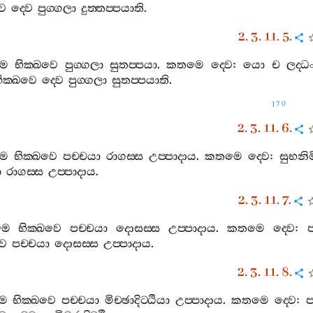
වෙ
ද‍්වෙ
පුග‍්ගලා
දුත‍්තප‍්පයාති
.
2. 3. 11. 5.
මෙ
භික‍්ඛවෙ
පුග‍්ගලා
සුතප‍්පයා
.
කතමෙ
ද‍්වෙ
:
යො
ච
ලද‍්ධ
ික‍්ඛවෙ
ද‍්වෙ
පුග‍්ගලා
සුතප‍්පයාති
.
170
2. 3. 11. 6.
මෙ
භික‍්ඛවෙ
පච‍්චයා
රාගස‍්ස
උප‍්පාදාය
.
කතමෙ
ද‍්වෙ
:
සුභනිම
ා
රාගස‍්ස
උප‍්පාදාය
.
2. 3. 11. 7.
මෙ
භික‍්ඛවෙ
පච‍්චයා
දොසස‍්ස
උප‍්පාදාය
.
කතමෙ
ද‍්වෙ
:
ප
වෙ
පච‍්චයා
දොසස‍්ස
උප‍්පාදාය
.
2. 3. 11. 8.
මෙ
භික‍්ඛවෙ
පච‍්චයා
මිච‍්ඡාදිට‍්ඨියා
උප‍්පාදාය
.
කතමෙ
ද‍්වෙ
: