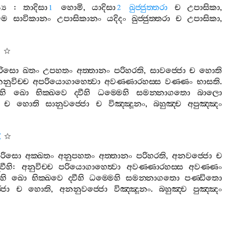
‍ය
:
තාදිසා
හොමි
,
යාදිසා
ඛුජ‍්ජුත‍්තරා
ච
උපාසිකා
,
1
2
මම
සාවිකානං
උපාසිකානං
යදිදං
ඛුජ‍්ජුත‍්තරා
ච
උපාසිකා
,
ුරිසො
ඛතං
උපහතං
අත‍්තානං
පරිහරති
,
සාවජ‍්ජො
ච
හොති
නුවිච‍්ච
අපරියොගාහෙත්‍වා
අවණ‍්ණාරහස‍්ස
වණ‍්ණං
භාසති
.
හි
ඛො
භික‍්ඛවෙ
ද‍්වීහි
ධම‍්මෙහි
සමන‍්නාගතො
බාලො
ච
හොති
සානුවජ‍්ජො
ච
විඤ‍්ඤූනං
,
බහුඤ‍්ච
අපුඤ‍්ඤං
පුරිසො
අක‍්ඛතං
අනුපහතං
අත‍්තානං
පරිහරති
,
අනවජ‍්ජො
ච
‍්වීහි
:
අනුවිච‍්ච
පරියොගාහෙත්‍වා
අවණ‍්ණාරහස‍්ස
අවණ‍්ණං
හි
ඛො
භික‍්ඛවෙ
ද‍්වීහි
ධම‍්මෙහි
සමන‍්නාගතො
පණ‍්ඩිතො
ජො
ච
හොති
,
අනනුවජ‍්ජො
විඤ‍්ඤූනං
.
බහුඤ‍්ච
පුඤ‍්ඤං