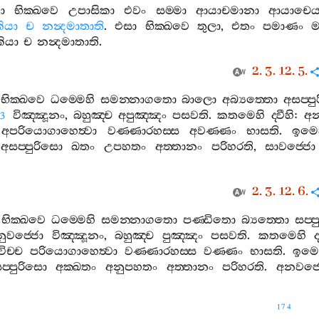
ධා
භික‍්ඛවෙ
උපාසිකා
එවං
සම‍්මා
ආයාචමානා
ආයාචෙය්
ියා
ච
නන්‍දමාතාති
.
එසා
භික‍්ඛවෙ
තුලා
,
එතං
පමාණං
ියා
ච
නන්‍දමාතාති
.
2. 3. 12. 5.
භික‍්ඛවෙ
ධම‍්මෙහි
සමන‍්නාගතො
බාලො
අබ්‍යත‍්තො
අසප‍්ප
විඤ‍්ඤූනං
,
බහුඤ‍්ච
අපුඤ‍්ඤං
පසවති
.
කතමෙහි
ද‍්වීහි
:
අන
3
අපරියොගාහෙත්‍වා
වණ‍්ණාරහස‍්ස
අවණ‍්ණං
භාසති
.
ඉමෙ
අසප‍්පුරිසො
ඛතං
උපහතං
අත‍්තානං
පරිහරති
,
සාවජ‍්ජො
2. 3. 12. 6.
භික‍්ඛවෙ
ධම‍්මෙහි
සමන‍්නාගතො
පණ‍්ඩිතො
බ්‍යත‍්තො
සප‍්
ුවජ‍්ජො
විඤ‍්ඤූනං
,
බහුඤ‍්ච
පුඤ‍්ඤං
පසවති
.
කතමෙහි
ද
ිච‍්ච
පරියොගාහෙත්‍වා
වණ‍්ණාරහස‍්ස
වණ‍්ණං
භාසති
.
ඉමෙ
ප‍්පුරිසො
අක‍්ඛතං
අනුපහතං
අත‍්තානං
පරිහරති
.
අනවජ‍්
174