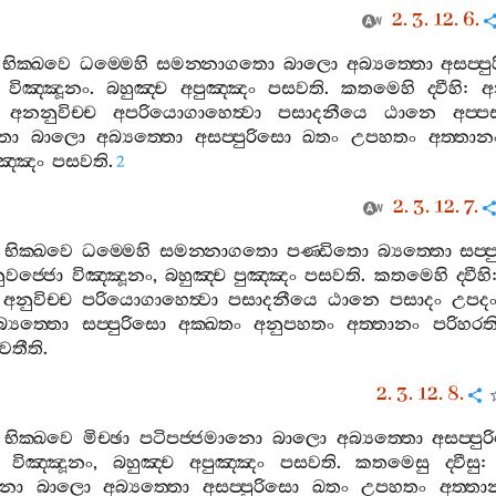
2. 3. 12. 6.
භික‍්ඛවෙ
ධම‍්මෙහි
සමන‍්නාගතො
බාලො
අබ්‍යත‍්තො
අසප‍්ප
විඤ‍්ඤූනං
.
බහුඤ‍්ච
අපුඤ‍්ඤං
පසවති
.
කතමෙහි
ද‍්වීහි
:
අ
.
අනනුවිච‍්ච
අපරියොගාහෙත්‍වා
පසාදනීයෙ
ඨානෙ
අප‍්ප
තො
බාලො
අබ්‍යත‍්තො
අසප‍්පුරිසො
ඛතං
උපහතං
අත‍්තාන
ඤ‍්ඤං
පසවති
.
2
2. 3. 12. 7.
භික‍්ඛවෙ
ධම‍්මෙහි
සමන‍්නාගතො
පණ‍්ඩිතො
බ්‍යත‍්තො
සප‍්
ුවජ‍්ජො
විඤ‍්ඤූනං
,
බහුඤ‍්ච
පුඤ‍්ඤං
පසවති
.
කතමෙහි
ද‍්වීහි
,
අනුවිච‍්ච
පරියොගාහෙත්‍වා
පසාදනීයෙ
ඨානෙ
පසාදං
උපදං
බ්‍යත‍්තො
සප‍්පුරිසො
අක‍්ඛතං
අනුපහතං
අත‍්තානං
පරිහරත
වතීති
.
2. 3. 12. 8.
භික‍්ඛවෙ
මිච‍්ඡා
පටිපජ‍්ජමානො
බාලො
අබ්‍යත‍්තො
අසප‍්පු
විඤ‍්ඤූනං
,
බහුඤ‍්ච
අපුඤ‍්ඤං
පසවති
.
කතමෙසු
ද‍්වීසු
ානො
බාලො
අබ්‍යත‍්තො
අසප‍්පුරිසො
ඛතං
උපහතං
අත‍්තා