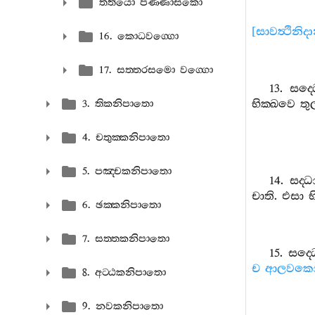
තතියො පණ‍්ණාසකො
[
සාවත්‍ථිනිද
16. කොධවග‍්ගො
17. සත‍්තරසමො වග‍්ගො
13.
සද‍්
භික‍්ඛවෙ
තු
3. තිකනිපාතො
4. චතුක‍්කනිපාතො
5. පඤ‍්චකනිපාතො
14.
සද‍්ධ
චාති
.
එසා
භ
6. ඡක‍්කනිපාතො
7. සත‍්තකනිපාතො
15.
සද‍්
ච
ආලවකො
8. අට‍්ඨකනිපාතො
9. නවකනිපාතො