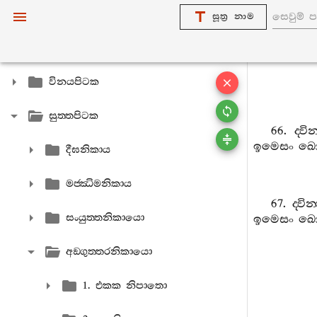
සූත්‍ර නාම
විනයපිටක
සුත‍්තපිටක
66.
ද‍්වි
ඉමෙසං
ඛ
දීඝනිකාය
මජ‍්ඣිමනිකාය
67.
ද‍්වින
සංයුත‍්තනිකායො
ඉමෙසං
ඛ
අඞ‍්ගුත‍්තරනිකායො
1. එකක නිපාතො