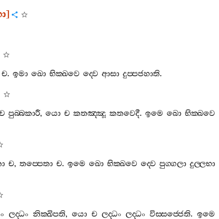
ො
]
ච
.
ඉමා
ඛො
භික‍්ඛවෙ
ද‍්වෙ
ආසා
දුප‍්පජහාති
.
ච
පුබ‍්බකාරී
,
යො
ච
කතඤ‍්ඤූ
කතවෙදී
.
ඉමෙ
ඛො
භික‍්ඛවෙ
තො
ච
,
තප‍්පෙතා
ච
.
ඉමෙ
ඛො
භික‍්ඛවෙ
ද‍්වෙ
පුග‍්ගලා
දුල‍්ලභා
ධං
ලද‍්ධං
නික‍්ඛිපති
,
යො
ච
ලද‍්ධං
ලද‍්ධං
විස‍්සජ‍්ජෙති
.
ඉමෙ