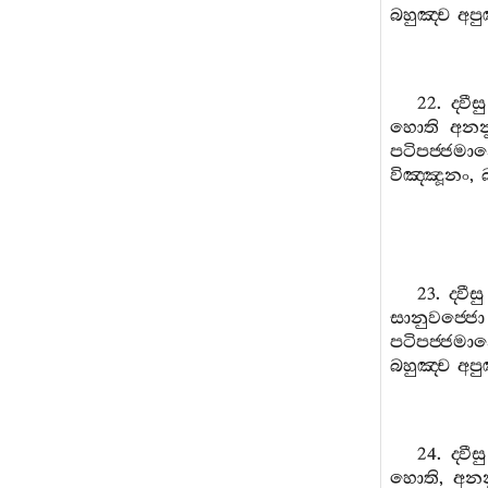
බහුඤ‍්ච
අපු
22.
ද‍්වීසු
හොති
අනන
පටිපජ‍්ජම
විඤ‍්ඤූනං
,
23.
ද‍්වීසු
සානුවජ‍්ජො
පටිපජ‍්ජම
බහුඤ‍්ච
අපු
24.
ද‍්වීසු
හොති
,
අනන