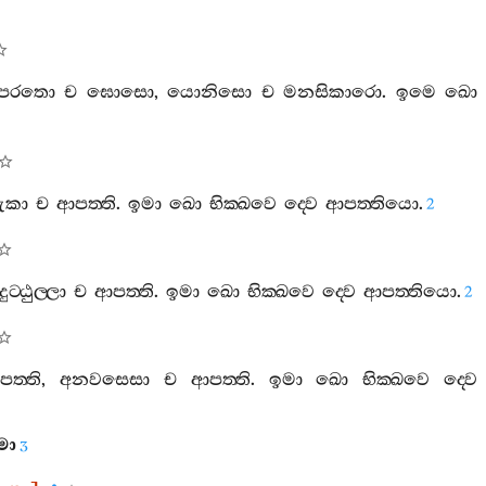
පරතො
ච
ඝොසො
,
යොනිසො
ච
මනසිකාරො
.
ඉමෙ
ඛො
ුකා
ච
ආපත‍්ති
.
ඉමා
ඛො
භික‍්ඛවෙ
ද‍්වෙ
ආපත‍්තියො
.
2
ුට‍්ඨුල‍්ලා
ච
ආපත‍්ති
.
ඉමා
ඛො
භික‍්ඛවෙ
ද‍්වෙ
ආපත‍්තියො
.
2
ත‍්ති
,
අනවසෙසා
ච
ආපත‍්ති
.
ඉමා
ඛො
භික‍්ඛවෙ
ද‍්වෙ
මො
3