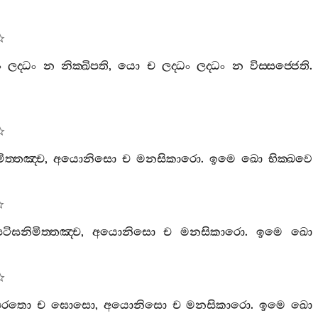
ං
ලද‍්ධං
න
නික‍්ඛිපති
,
යො
ච
ලද‍්ධං
ලද‍්ධං
න
විස‍්සජ‍්ජෙති
.
ිත‍්තඤ‍්ච
,
අයොනිසො
ච
මනසිකාරො
.
ඉමෙ
ඛො
භික‍්ඛවෙ
ටිඝනිමිත‍්තඤ‍්ච
,
අයොනිසො
ච
මනසිකාරො
.
ඉමෙ
ඛො
පරතො
ච
ඝොසො
,
අයොනිසො
ච
මනසිකාරො
.
ඉමෙ
ඛො