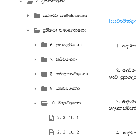
2. දුකනිපාතො
පඨමො පණ‍්ණාසකො
[
සාවත්‍ථිනිද
දුතියො පණ‍්ණාසකො
6. පුග‍්ගලවග‍්ගො
1.
ද‍්වෙම
7. සුඛවග‍්ගො
2.
ද‍්වෙ
8. සනිමිත‍්තවග‍්ගො
ද‍්වෙ
පුග‍්ගල
9. ධම‍්මවග‍්ගො
3.
ද‍්වෙ
10. බාලවග‍්ගො
ලොකස‍්මින‍්
2. 2. 10. 1
2. 2. 10. 2
4.
ද‍්වෙ