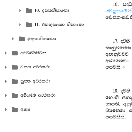
16.
සද‍්
10. දසකනිපාතො
වෙලුකණ‍්ටක
වෙළුකණ‍්ඩක
11. එකාදසකො නිපාතො
ඛුද‍්දකනිකායො
17.
ද‍්වීහි
සානුවජ‍්ජො
අභිධම‍්මපිටක
අනනුවිච‍්ච
අබ්‍යත‍්තො
පසවති
.
විනය අට‍්ඨකථා
4
සුත‍්ත අට‍්ඨකථා
18.
ද‍්වීහි
අභිධම‍්ම අට‍්ඨකථා
හොති
අනන
භාසති
,
අනුව
අන්‍ය
බ්‍යත‍්තො
ස
පසවතීති
.