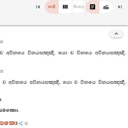
පාළි
සිංහල
ච
අවිනයෙ
විනයසඤ‍්ඤී
,
යො
ච
විනයෙ
අවිනයසඤ‍්ඤී
.
ච
අවිනයෙ
අවිනයසඤ‍්ඤී
,
යො
ච
විනයෙ
විනයසඤ‍්ඤී
.
ො
.
සමත‍්තො
.
ාසකො