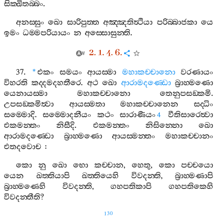
සික‍්ඛිතබ‍්බං
.
අනස‍්සුං
ඛො
සාරිපුත‍්ත
අඤ‍්ඤතිත්‍ථියා
පරිබ‍්බාජකා
යෙ
ඉමං
ධම‍්මපරියායං
න
අස‍්සොසුන‍්ති
.
2. 1. 4. 6.
37.
එකං
සමයං
ආයස‍්මා
මහාකච‍්චානො
වරණායං
*
විහරති
කද‍්දමදහතීරෙ
.
අථ
ඛො
ආරාමදණ‍්ඩො
බ්‍රාහ‍්මණො
යෙනායස‍්මා
මහාකච‍්චානො
තෙනුපසඞ‍්කමි
.
උපසඞ‍්කමිත්‍වා
ආයස‍්මතා
මහාකච‍්චානෙන
සද‍්ධිං
සම‍්මොදි
.
සම‍්මොදනීයං
කථං
සාරාණීයං
වීතිසාරෙත්‍වා
4
එකමන‍්තං
නිසීදි
.
එකමන‍්තං
නිසින‍්නො
ඛො
ආරාමදණ‍්ඩො
බ්‍රාහ‍්මණො
ආයස‍්මන‍්තං
මහාකච‍්චානං
එතදවොච
:
කො
නු
ඛො
භො
කච‍්චාන
,
හෙතු
,
කො
පච‍්චයො
යෙන
ඛත‍්තියාපි
ඛත‍්තියෙහි
විවදන‍්ති
,
බ්‍රාහ‍්මණාපි
බ්‍රාහ‍්මණෙහි
විවදන‍්ති
,
ගහපතිකාපි
ගහපතිකෙහි
විවදන‍්තීති
?
130