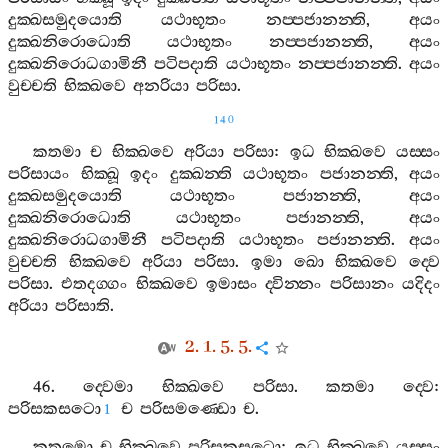
දුක‍්ඛසමුදයොති
යථාභූතං
නප‍්පජානන‍්ති
,
අයං
දුක‍්ඛනිරොධොති
යථාභූතං
නප‍්පජානන‍්ති
,
අයං
දුක‍්ඛනිරොධගාමිනී
පටිපදාති
යථාභූතං
නප‍්පජානන‍්ති
.
අයං
වුච‍්චති
භික‍්ඛවෙ
අනරියා
පරිසා
.
140
කතමා
ච
භික‍්ඛවෙ
අරියා
පරිසා
:
ඉධ
භික‍්ඛවෙ
යස‍්සං
පරිසායං
භික‍්ඛූ
ඉදං
දුක‍්ඛන‍්ති
යථාභූතං
පජානන‍්ති
,
අයං
දුක‍්ඛසමුදයොති
යථාභූතං
පජානන‍්ති
,
අයං
දුක‍්ඛනිරොධොති
යථාභූතං
පජානන‍්ති
,
අයං
දුක‍්ඛනිරොධගාමිනී
පටිපදාති
යථාභූතං
පජානන‍්ති
.
අයං
වුච‍්චති
භික‍්ඛවෙ
අරියා
පරිසා
.
ඉමා
ඛො
භික‍්ඛවෙ
ද‍්වෙ
පරිසා
.
එතදග‍්ගං
භික‍්ඛවෙ
ඉමාසං
ද‍්වින‍්නං
පරිසානං
යදිදං
අරියා
පරිසාති
.
2. 1. 5. 5.
46.
ද‍්වෙමා
භික‍්ඛවෙ
පරිසා
.
කතමා
ද‍්වෙ
:
පරිසකසටො
ච
පරිසමණ‍්ඩො
ච
.
1
කතමො
ච
භික‍්ඛවෙ
පරිසකසටො
:
ඉධ
භික‍්ඛවෙ
යස‍්සං