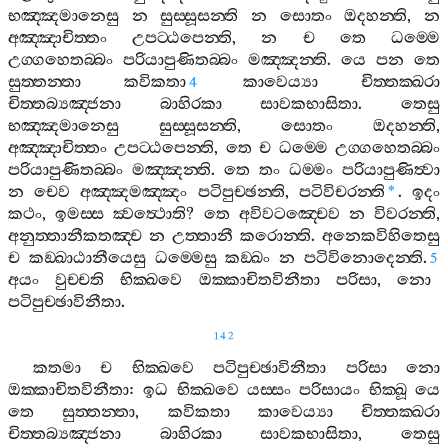
භඤ‍්ඤමානෙසු
න
සුස‍්සූසන‍්ති
න
සොතං
ඔදහන‍්ති
,
න
අඤ‍්ඤාචිත‍්තං
උපට‍්ඨපෙන‍්ති
,
න
ච
තෙ
ධම‍්මෙ
උග‍්ගහෙතබ‍්බං
පරියාපුණිතබ‍්බං
මඤ‍්ඤන‍්ති
.
යෙ
පන
තෙ
සුත‍්තන‍්තා
කවිකතා
කාවෙය්‍යා
චිත‍්තක‍්ඛරා
4
චිත‍්තබ්‍යඤ‍්ජනා
බාහිරකා
සාවකභාසිතා
.
තෙසු
භඤ‍්ඤමානෙසු
සුස‍්සූසන‍්ති
,
සොතං
ඔදහන‍්ති
,
අඤ‍්ඤාචිත‍්තං
උපට‍්ඨපෙන‍්ති
,
තෙ
ච
ධම‍්මෙ
උග‍්ගහෙතබ‍්බං
පරියාපුණිතබ‍්බං
මඤ‍්ඤන‍්ති
.
තෙ
තං
ධම‍්මං
පරියාපුණිත්‍වා
න
චෙව
අඤ‍්ඤමඤ‍්ඤං
පටිපුච‍්ඡන‍්ති
,
පටිවිචරන‍්ති
.
ඉදං
*
කථං
,
ඉමස‍්ස
ක්‍වත්‍ථොති
?
තෙ
අවිවටඤ‍්චෙව
න
විවරන‍්ති
,
අනුත‍්තානීකතඤ‍්ච
න
උත‍්තානී
කරොන‍්ති
.
අනෙකවිහිතෙසු
ච
කඞ‍්ඛාඨානීයෙසු
ධම‍්මෙසු
කඞ‍්ඛං
න
පටිවිනොදෙන‍්ති
.
5
අයං
වුච‍්චති
භික‍්ඛවෙ
ඔක‍්කාචිතවිනීතා
පරිසා
,
නො
පටිපුච‍්ඡාවිනීතා
.
142
කතමා
ච
භික‍්ඛවෙ
පටිපුච‍්ඡාවිනීතා
පරිසා
නො
ඔක‍්කාචිතවිනීතා
:
ඉධ
භික‍්ඛවෙ
යස‍්සං
පරිසායං
භික‍්ඛූ
යෙ
තෙ
සුත‍්තන‍්තා
,
කවිකතා
කාවෙය්‍යා
චිත‍්තක‍්ඛරා
චිත‍්තබ්‍යඤ‍්ජනා
බාහිරකා
සාවකභාසිතා
,
තෙසු