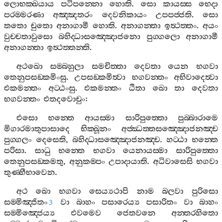
ලොභක‍්ඛයාය
පටිපන‍්නො
හොති
.
සො
කායස‍්ස
භෙදා
පරම‍්මරණා
අඤ‍්ඤතරං
දෙවනිකායං
උපපජ‍්ජති
.
සො
තතො
චුතො
අනාගාමී
හොති
.
අනාගන‍්තා
ඉත්‍ථත‍්තං
.
අයං
වුච‍්චතාවුසො
බහිද‍්ධාසඤ‍්ඤොජනො
පුග‍්ගලො
අනාගාමී
අනාගන‍්තා
ඉත්‍ථත‍්තන‍්ති
.
අථඛො
සම‍්බහුලා
සමචිත‍්තා
දෙවතා
යෙන
භගවා
තෙනුපසඞ‍්කමිංසු
.
උපසඞ‍්කමිත්‍වා
භගවන‍්තං
අභිවාදෙත්‍වා
එකමන‍්තං
අට‍්ඨංසු
.
එකමන‍්තං
ඨිතා
ඛො
තා
දෙවතා
භගවන‍්තං
එතදවොචුං
:
එසො
භන‍්තෙ
ආයස‍්මා
සාරිපුත‍්තො
පුබ‍්බාරාමෙ
මිගාරමාතුපාසාදෙ
භික‍්ඛූනං
අජ‍්ඣත‍්තසඤ‍්ඤොජනඤ‍්ච
පුග‍්ගලං
දෙසෙති
,
බහිද‍්ධාසඤ‍්ඤොජනඤ‍්ච
.
හට‍්ඨා
භන‍්තෙ
පරිසා
.
සාධු
භන‍්තෙ
භගවා
යෙනායස‍්මා
සාරිපුත‍්තො
තෙනුපසඞ‍්කමතු
,
අනුකම‍්පං
උපාදායාති
.
අධිවාසෙසි
භගවා
තුණ‍්හීභාවෙන
.
අථ
ඛො
භගවා
සෙය්‍යථාපි
නාම
බලවා
පුරිසො
සම‍්මිඤ‍්ජිතං
වා
බාහං
පසාරෙය්‍ය
පසාරිතං
වා
බාහං
3
සම‍්මිඤ‍්ජෙය්‍ය
එවමෙව
ජෙතවනෙ
අන‍්තරහිතො