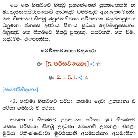
යෙ
තෙ
භික‍්ඛවෙ
භික‍්ඛූ
සුග‍්ගහිතෙහි
සුත‍්තන‍්තෙහි
න
බ්‍යඤ‍්ජනපතිරූපකෙහි
අත්‍ථඤ‍්ච
ධම‍්මඤ‍්ච
අනුලොමෙන‍්ති
,
තෙ
භික‍්ඛවෙ
භික‍්ඛූ
බහුජනහිතාය
පටිපන‍්නා
බහුජනසුඛාය
බහුනො
ජනස‍්ස
අත්‍ථාය
හිතාය
සුඛාය
දෙවමනුස‍්සානං
.
බහුඤ‍්ච
තෙ
භික‍්ඛවෙ
භික‍්ඛූ
පුඤ‍්ඤං
පසවන‍්ති
.
තෙ
චිමං
සද‍්ධම‍්මං
ඨපෙන‍්තීති
.
සමචිත‍්තවග‍්ගො
චතුත්‍ථො
.
[5.
පරිසවග‍්ගො
]
2. 1. 5. 1.
[
සාවත්‍ථිනිදානං
]
42.
ද‍්වෙමා
භික‍්ඛවෙ
පරිසා
.
කතමා
ද‍්වෙ
:
උත‍්තානා
ච
පරිසා
ගම‍්භීරා
ච
පරිසා
.
කතමා
ච
භික‍්ඛවෙ
උත‍්තානා
පරිසා
:
ඉධ
භික‍්ඛවෙ
යස‍්සං
පරිසායං
භික‍්ඛූ
උද‍්ධතා
හොන‍්ති
උන‍්නලා
චපලා
මුඛරා
විකිණ‍්ණවාචා
මුට‍්ඨස‍්සතී
අසම‍්පජානා
අසමාහිතා