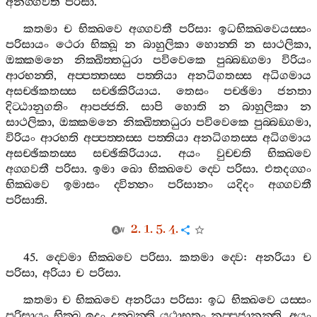
අනග‍්ගවතී
පරිසා
.
කතමා
ච
භික‍්ඛවෙ
අග‍්ගවතී
පරිසා
:
ඉධභික‍්ඛවෙයස‍්සං
පරිසායං
ථෙරා
භික‍්ඛූ
න
බාහුලිකා
හොන‍්ති
න
සාථලිකා
,
ඔක‍්කමනෙ
නික‍්ඛිත‍්තධුරා
පවිවෙකෙ
පුබ‍්බඞ‍්ගමා
විරියං
ආරභන‍්ති
,
අප‍්පත‍්තස‍්ස
පත‍්තියා
අනධිගතස‍්ස
අධිගමාය
අසච‍්ඡිකතස‍්ස
සච‍්ඡිකිරියාය
.
තෙසං
පච‍්ඡිමා
ජනතා
දිට‍්ඨානුගතිං
ආපජ‍්ජති
.
සාපි
හොති
න
බාහුලිකා
න
සාථලිකා
,
ඔක‍්කමනෙ
නික‍්ඛිත‍්තධුරා
පවිවෙකෙ
පුබ‍්බඞ‍්ගමා
,
විරියං
ආරභති
අප‍්පත‍්තස‍්ස
පත‍්තියා
අනධිගතස‍්ස
අධිගමාය
අසච‍්ඡිකතස‍්ස
සච‍්ඡිකිරියාය
.
අයං
වුච‍්චති
භික‍්ඛවෙ
අග‍්ගවතී
පරිසා
.
ඉමා
ඛො
භික‍්ඛවෙ
ද‍්වෙ
පරිසා
.
එතදග‍්ගං
භික‍්ඛවෙ
ඉමාසං
ද‍්වින‍්නං
පරිසානං
යදිදං
අග‍්ගවතී
පරිසාති
.
2. 1. 5. 4.
45.
ද‍්වෙමා
භික‍්ඛවෙ
පරිසා
.
කතමා
ද‍්වෙ
:
අනරියා
ච
පරිසා
,
අරියා
ච
පරිසා
.
කතමා
ච
භික‍්ඛවෙ
අනරියා
පරිසා
:
ඉධ
භික‍්ඛවෙ
යස‍්සං
පරිසායං
භික‍්ඛූ
ඉදං
දුක‍්ඛන‍්ති
යථාභූතං
නප‍්පජානන‍්ති
,
අයං