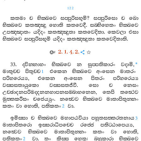
122
කතමා
ච
භික‍්ඛවෙ
සප‍්පුරිසභූමි
?
සප‍්පුරිසො
ච
ඛො
භික‍්ඛවෙ
කතඤ‍්ඤූ
හොති
කතවෙදී
.
සබ‍්භිහෙතං
භික‍්ඛවෙ
උපඤ‍්ඤාතං
යදිදං
කතඤ‍්ඤුතා
කතවෙදිතා
.
කෙවලා
එසා
භික‍්ඛවෙ
සප‍්පුරිසභූමි
යදිදං
කතඤ‍්ඤුතා
කතවෙදිතාති
.
2. 1. 4. 2.
33.
ද‍්වින‍්නාහං
භික‍්ඛවෙ
න
සුප‍්පතිකාරං
වදාමි
,
*
මාතුච‍්ච
පිතුච‍්ච
එකෙන
භික‍්ඛවෙ
අංසෙන
මාතරං
1
පරිහරෙය්‍ය
,
එකෙන
අංසෙන
පිතරං
පරිහරෙය්‍ය
වස‍්සසතායුකො
වස‍්සසතජීවී
.
සො
ච
නෙසං
උච‍්ඡාදනපරිමද‍්දනනහාපනසම‍්බාහනෙන
,
තෙපි
තත්‍ථෙව
මුත‍්තකරීසං
චජෙය්‍යුං
.
නත්‍වෙව
භික‍්ඛවෙ
මාතාපිතුන‍්නං
කතං
වා
හොති
,
පතිකතං
වා
.
2
ඉමිස‍්සා
ච
භික‍්ඛවෙ
මහාපඨවියා
පහූතසත‍්තරතනාය
3
මාතාපිතරො
ඉස‍්සරාධිපච‍්චෙ
රජ‍්ජෙ
පතිට‍්ඨාපෙය්‍ය
,
නත්‍වෙව
භික‍්ඛවෙ
මාතාපිතුන‍්නං
කතං
වා
හොති
,
පතිකතං
වා
.
තං
කිස‍්ස
හෙතු
:
බහුකාරා
භික‍්ඛවෙ
2