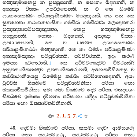
භඤ‍්ඤමානෙසු
න
සුස‍්සූසන‍්ති
,
න
සොතං
ඔදහන‍්ති
,
න
අඤ‍්ඤා
චිත‍්තං
උපට‍්ඨපෙන‍්ති
,
න
ච
තෙ
ධම‍්මෙ
උග‍්ගහෙතබ‍්බං
පරියාපුණිතබ‍්බං
මඤ‍්ඤන‍්ති
.
යෙ
පන
තෙ
සුත‍්තන‍්තා
තථාගතභාසිතා
ගම‍්භීරා
ගම‍්භීරත්‍ථා
ලොකුත‍්තරා
සුඤ‍්ඤතාපටිසඤ‍්ඤුත‍්තා
,
තෙසු
භඤ‍්ඤමානෙසු
සුස‍්සූසන‍්ති
,
සොතං
ඔදහන‍්ති
,
අඤ‍්ඤා
චිත‍්තං
උපට‍්ඨපෙන‍්ති
,
තෙ
ච
ධම‍්මෙ
උග‍්ගහෙතබ‍්බං
පරියාපුණිතබ‍්බං
මඤ‍්ඤන‍්ති
.
තෙ
තං
ධම‍්මං
පරියාපුණිත්‍වා
අඤ‍්ඤමඤ‍්ඤං
පටිපුච‍්ඡන‍්ති
,
පටිවිචරන‍්ති
,
ඉදං
කථං
?
ඉමස‍්ස
ක්‍වත්‍ථොති
,
තෙ
අවිවටඤ‍්චෙව
විවරන‍්ති
?
1
අනුත‍්තානීකතඤ‍්ච
උත‍්තානීකරොන‍්ති
,
අනෙකවිහිතෙසු
ච
කඞ‍්ඛාඨානීයෙසු
ධම‍්මෙසු
කඞ‍්ඛං
පටිවිනොදෙන‍්ති
.
අයං
වුච‍්චති
භික‍්ඛවෙ
පටිපුච‍්ඡාවිනීතා
පරිසා
නො
ඔක‍්කාචිතවිනීතා
.
ඉමා
ඛො
භික‍්ඛවෙ
ද‍්වෙ
පරිසා
.
එතදග‍්ගං
භික‍්ඛවෙ
ඉමාසං
ද‍්වින‍්නං
පරිසානං
යදිදං
පටිපුච‍්ඡාවිනීතා
පරිසා
නො
ඔක‍්කාචිතවිනීතාති
.
2. 1. 5. 7.
48.
ද‍්වෙමා
භික‍්ඛවෙ
පරිසා
.
කතමා
ද‍්වෙ
:
ආමිසගරු
පරිසා
නො
සද‍්ධම‍්මගරු
,
සද‍්ධම‍්මගරු
පරිසා
නො