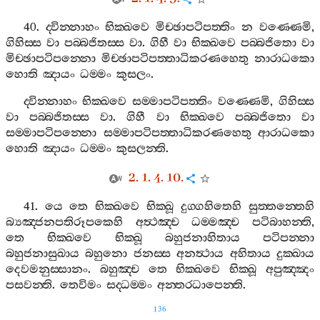
40.
ද‍්වින‍්නාහං
භික‍්ඛවෙ
මිච‍්ඡාපටිපත‍්තිං
න
වණ‍්ණෙමි
,
ගිහිස‍්ස
වා
පබ‍්බජිතස‍්ස
වා
.
ගිහී
වා
භික‍්ඛවෙ
පබ‍්බජිතො
වා
මිච‍්ඡාපටිපන‍්නො
මිච‍්ඡාපටිපත‍්තාධිකරණහෙතු
නාරාධකො
හොති
ඤායං
ධම‍්මං
කුසලං
.
ද‍්වින‍්නාහං
භික‍්ඛවෙ
සම‍්මාපටිපත‍්තිං
වණ‍්ණෙමි
,
ගිහිස‍්ස
වා
පබ‍්බජිතස‍්ස
වා
.
ගිහී
වා
භික‍්ඛවෙ
පබ‍්බජිතො
වා
සම‍්මාපටිපන‍්නො
සම‍්මාපටිපත‍්තාධිකරණහෙතු
ආරාධකො
හොති
ඤායං
ධම‍්මං
කුසලන‍්ති
.
2. 1. 4. 10.
41.
යෙ
තෙ
භික‍්ඛවෙ
භික‍්ඛූ
දුග‍්ගහිතෙහි
සුත‍්තන‍්තෙහි
බ්‍යඤ‍්ජනපතිරූපකෙහි
අත්‍ථඤ‍්ච
ධම‍්මඤ‍්ච
පටිබාහන‍්ති
,
තෙ
භික‍්ඛවෙ
භික‍්ඛූ
බහුජනාහිතාය
පටිපන‍්නා
බහුජනාසුඛාය
බහුනො
ජනස‍්ස
අනත්‍ථාය
අහිතාය
දුක‍්ඛාය
දෙවමනුස‍්සානං
.
බහුඤ‍්ච
තෙ
භික‍්ඛවෙ
භික‍්ඛූ
අපුඤ‍්ඤං
පසවන‍්ති
.
තෙවිමං
සද‍්ධම‍්මං
අන‍්තරධාපෙන‍්ති
.
136