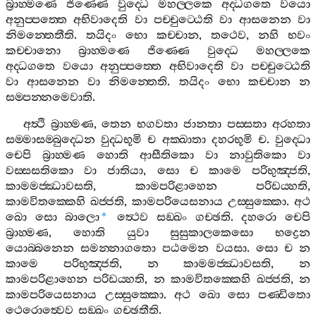
බ්‍රාහ‍්මණෙ
ජිණ‍්ණෙ
වුද‍්ධෙ
මහල‍්ලකෙ
අද‍්ධගතෙ
වයො
අනුප‍්පත‍්තෙ
අභිවාදෙති
වා
පච‍්චුට‍්ඨෙති
වා
ආසනෙන
වා
නිමන‍්තෙතීති
.
තයිදං
භො
කච‍්චාන
,
තථෙව
,
නහි
භවං
කච‍්චානො
බ්‍රාහ‍්මණෙ
ජිණ‍්ණෙ
වුද‍්ධෙ
මහල‍්ලකෙ
අද‍්ධගතෙ
වයො
අනුප‍්පත‍්තෙ
අභිවාදෙති
වා
පච‍්චුට‍්ඨෙති
වා
ආසනෙන
වා
නිමන‍්තෙති
.
තයිදං
භො
කච‍්චාන
න
සම‍්පන‍්නමෙවාති
.
අත්‍ථි
බ්‍රාහ‍්මණ
,
තෙන
භගවතා
ජානතා
පස‍්සතා
අරහතා
සම‍්මාසම‍්බුද‍්ධෙන
වුද‍්ධභූමි
ච
අක‍්ඛාතා
දහරභූමි
ච
.
වුද‍්ධො
චෙපි
බ්‍රාහ‍්මණ
හොති
ආසීතිකො
වා
නාවුතිකො
වා
වස‍්සසතිකො
වා
ජාතියා
,
සො
ච
කාමෙ
පරිභුඤ‍්ජති
,
කාමමජ‍්ඣාවසති
,
කාමපරිළාහෙන
පරිඩය‍්හති
,
කාමවිතක‍්කෙහි
ඛජ‍්ජති
,
කාමපරියෙසනාය
උස‍්සුක‍්කො
.
අථ
ඛො
සො
බාලො
ත්‍ථෙව
සඞ‍්ඛං
ගච‍්ඡති
.
දහරො
චෙපි
*
බ්‍රාහ‍්මණ
,
හොති
යුවා
සුසුකාලකෙසො
භද්‍රෙන
යොබ‍්බනෙන
සමන‍්නාගතො
පඨමෙන
වයසා
.
සො
ච
න
කාමෙ
පරිභුඤ‍්ජති
,
න
කාමමජ‍්ඣාවසති
,
න
කාමපරිළාහෙන
පරිඩය‍්හති
,
න
කාමවිතක‍්කෙහි
ඛජ‍්ජති
,
න
කාමපරියෙසනාය
උස‍්සුක‍්කො
.
අථ
ඛො
සො
පණ‍්ඩිතො
ථෙරොත්‍වෙව
සඞ‍්ඛං
ගච‍්ඡතීති
.