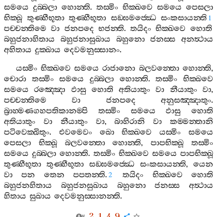
සමයෙ
දුබ‍්බලා
හොන‍්ති
.
තස‍්මිං
භික‍්ඛවෙ
සමයෙ
පෙසලා
භික‍්ඛූ
තුණ‍්හීභූතා
තුණ‍්හීභූතා
සඞ‍්ඝමජ‍්ඣෙ
සංකසායන‍්ති
1
පච‍්චන‍්තිමෙ
වා
ජනපදෙ
භජන‍්ති
.
තයිදං
භික‍්ඛවෙ
හොති
බහුජනාහිතාය
බහුජනාසුඛාය
බහුනො
ජනස‍්ස
අනත්‍ථාය
අහිතාය
දුක‍්ඛාය
දෙවමනුස‍්සානං
.
යස‍්මිං
භික‍්ඛවෙ
සමයෙ
රාජානො
බලවන‍්තො
හොන‍්ති
,
චොරා
තස‍්මිං
සමයෙ
දුබ‍්බලා
හොන‍්ති
.
තස‍්මිං
භික‍්ඛවෙ
සමයෙ
රඤ‍්ඤො
ඵාසු
හොති
අතියාතුං
වා
නීයාතුං
වා
,
පච‍්චන‍්තිමෙ
වා
ජනපදෙ
අනුසඤ‍්ඤාතුං
.
බ්‍රාහ‍්මණගහපතිකානම‍්පි
තස‍්මිං
සමයෙ
ඵාසු
හොති
අතියාතුං
වා
නීයාතුං
වා
,
බාහිරානි
වා
කම‍්මන‍්තානි
පටිවෙක‍්ඛිතුං
.
එවමෙවං
ඛො
භික‍්ඛවෙ
යස‍්මිං
සමයෙ
පෙසලා
භික‍්ඛූ
බලවන‍්තො
හොන‍්ති
,
පාපභික‍්ඛූ
තස‍්මිං
සමයෙ
දුබ‍්බලා
හොන‍්ති
.
තස‍්මිං
භික‍්ඛවෙ
සමයෙ
පාපභික‍්ඛූ
තුණ‍්හීභූතා
තුණ‍්හීභූතා
සඞ‍්ඝමජ‍්ඣෙ
සංකසායන‍්ති
,
යෙන
වා
පන
තෙන
පපතන‍්ති
.
තයිදං
භික‍්ඛවෙ
හොති
2
බහුජනහිතාය
බහුජනසුඛාය
බහුනො
ජනස‍්ස
අත්‍ථාය
හිතාය
සුඛාය
දෙවමනුස‍්සානන‍්ති
.
2. 1. 4. 9.