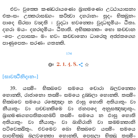
එවං
වුත‍්තෙ
කණ‍්ඩරායණො
බ්‍රාහ‍්මණො
උට‍්ඨායාසනා
එකංසං
උත‍්තරාසඞ‍්ගං
කරිත්‍වා
දහරානං
සුදං
භික‍්ඛූනං
පාදෙ
සිරසා
වන්‍දති
:
වුද‍්ධා
භවන‍්තො
වුද‍්ධභූමියං
ඨිතා
.
දහරා
මයං
දහරභූමියං
ඨිතාති
.
අභික‍්කන‍්තං
භො
කච‍්චාන
-
පෙ
-
උපාසකං
මං
භවං
කච‍්චානො
ධාරෙතු
අජ‍්ජතග‍්ගෙ
පාණුපෙතං
සරණං
ගතන‍්ති
.
134
2. 1. 4. 8.
[
සාවත්‍ථිනිදානං
]
39.
යස‍්මිං
භික‍්ඛවෙ
සමයෙ
චොරා
බලවන‍්තො
හොන‍්ති
,
රාජානො
තස‍්මිං
සමයෙ
දුබ‍්බලා
හොන‍්ති
.
තස‍්මිං
භික‍්ඛවෙ
සමයෙ
රඤ‍්ඤො
න
ඵාසු
හොති
අතියාතුං
වා
නීයාතුං
වා
පච‍්චන‍්තිමෙ
වා
ජනපදෙ
අනුසඤ‍්ඤාතුං
.
බ්‍රාහ‍්මණගහපතිකානම‍්පි
තස‍්මිං
සමයෙ
න
ඵාසු
හොති
අතියාතුං
වා
නීයාතුං
වා
බාහිරානි
වා
කම‍්මන‍්තානි
පටිවෙක‍්ඛිතුං
.
එවමෙව
ඛො
භික‍්ඛවෙ
යස‍්මිං
සමයෙ
පාපභික‍්ඛූ
බලවන‍්තො
හොන‍්ති
,
පෙසලා
භික‍්ඛූ
තස‍්මිං