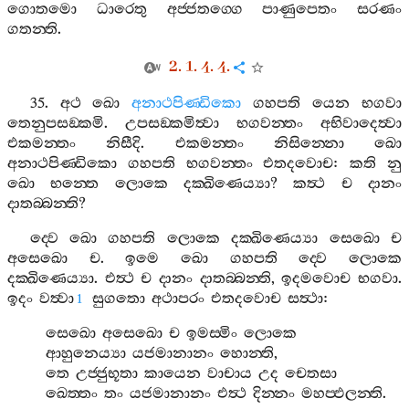
ගොතමො
ධාරෙතු
අජ‍්ජතග‍්ගෙ
පාණුපෙතං
සරණං
ගතන‍්ති
.
2. 1. 4. 4.
35.
අථ
ඛො
අනාථපිණ‍්ඩිකො
ගහපති
යෙන
භගවා
තෙනුපසඞ‍්කමි
.
උපසඞ‍්කමිත්‍වා
භගවන‍්තං
අභිවාදෙත්‍වා
එකමන‍්තං
නිසීදි
.
එකමන‍්තං
නිසින‍්නො
ඛො
අනාථපිණ‍්ඩිකො
ගහපති
භගවන‍්තං
එතදවොච
:
කති
නු
ඛො
භන‍්තෙ
ලොකෙ
දක‍්ඛිණෙය්‍යා
?
කත්‍ථ
ච
දානං
දාතබ‍්බන‍්ති
?
ද‍්වෙ
ඛො
ගහපති
ලොකෙ
දක‍්ඛිණෙය්‍යා
සෙඛො
ච
අසෙඛො
ච
.
ඉමෙ
ඛො
ගහපති
ද‍්වෙ
ලොකෙ
දක‍්ඛිණෙය්‍යා
.
එත්‍ථ
ච
දානං
දාතබ‍්බන‍්ති
,
ඉදමවොච
භගවා
.
ඉදං
වත්‍වා
සුගතො
අථාපරං
එතදවොච
සත්‍ථා
:
1
සෙඛො
අසෙඛො
ච
ඉමස‍්මිං
ලොකෙ
ආහුනෙය්‍යා
යජමානානං
හොන‍්ති
,
තෙ
උජ‍්ජුභූතා
කායෙන
වාචාය
උද
චෙතසා
ඛෙත‍්තං
තං
යජමානානං
එත්‍ථ
දින‍්නං
මහප‍්ඵලන‍්ති
.