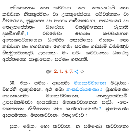
අභික‍්කන‍්තං
භො
කච‍්චාන
-
පෙ
-
සෙය්‍යථාපි
භො
කච‍්චාන
නික‍්කුජ‍්ජිතං
වා
උක‍්කුජ‍්ජෙය්‍ය
,
පටිච‍්ඡන‍්නං
වා
විවරෙය්‍ය
,
මූළ‍්හස‍්ස
වා
මග‍්ගං
ආචික‍්ඛෙය්‍ය
,
අන්‍ධකාරෙ
වා
තෙලපජ‍්ජොතං
ධාරෙය්‍ය
චක‍්ඛුමන‍්තො
රූපානි
දක‍්ඛින‍්තීති
,
එවමෙවං
භොතා
කච‍්චානෙන
1
අනෙකපරියායෙන
ධම‍්මො
පකාසිතො
.
එසාහං
භො
කච‍්චාන
තං
භගවන‍්තං
ගොතමං
සරණං
ගච‍්ඡාමි
ධම‍්මඤ‍්ච
භික‍්ඛුසඞ‍්ඝඤ‍්ච
.
උපාසකං
මං
භවං
කච‍්චානො
ධාරෙතු
අජ‍්ජතග‍්ගෙ
පාණුපෙතං
සරණං
ගතන‍්ති
.
2. 1. 4. 7.
38.
එකං
සමයං
ආයස‍්මා
මහාකච‍්චානො
මධුරායං
විහරති
ගුන්‍දාවනෙ
.
අථ
ඛො
කණ‍්ඩරායණො
බ්‍රාහ‍්මණො
2
යෙනායස‍්මා
මහාකච‍්චානො
,
තෙනුපසඞ‍්කමි
.
උපසඞ‍්කමිත්‍වා
ආයස‍්මතා
මහාකච‍්චානෙන
සද‍්ධිං
-
පෙ
-
එකමන‍්තං
නිසින‍්නො
ඛො
කණ‍්ඩරායණො
බ්‍රාහ‍්මණො
2
ආයස‍්මන‍්තං
මහාකච‍්චානං
එතදවොච
:
සුතං
මෙතං
භො
කච‍්චාන
,
න
සමණො
කච‍්චානො