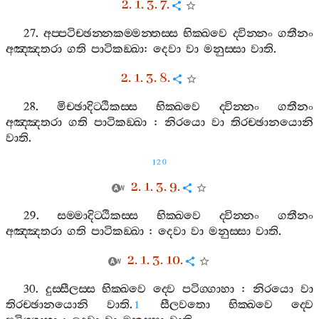
2. 1. 3. 7.
27.
අප‍්පටිච‍්ඡන‍්නකම‍්මන‍්තස‍්ස
භික‍්ඛවෙ
ද‍්වින‍්නං
ගතීනං
අඤ‍්ඤතරා
ගති
පාටිකඞ‍්ඛා
:
දෙවා
වා
මනුස‍්සා
වාති
.
2. 1. 3. 8.
28.
මිච‍්ඡාදිට‍්ඨිකස‍්ස
භික‍්ඛවෙ
ද‍්වින‍්නං
ගතීනං
අඤ‍්ඤතරා
ගති
පාටිකඞ‍්ඛා
:
නිරයො
වා
තිරච‍්ඡානයොනි
වාති
.
120
2. 1. 3. 9.
29.
සම‍්මාදිට‍්ඨිකස‍්ස
භික‍්ඛවෙ
ද‍්වින‍්නං
ගතීනං
අඤ‍්ඤතරා
ගති
පාටිකඞ‍්ඛා
:
දෙවා
වා
මනුස‍්සා
වාති
.
2. 1. 3. 10.
30.
දුස‍්සීලස‍්ස
භික‍්ඛවෙ
ද‍්වෙ
පටිග‍්ගාහා
:
නිරයො
වා
තිරච‍්ඡානයොනි
වාති
.
සීලවතො
භික‍්ඛවෙ
ද‍්වෙ
1