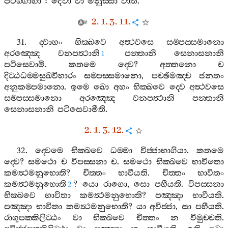
පටිග‍්ගාහා
:
දෙවා
වා
මනුස‍්සා
වාති
.
2. 1. 3. 11.
31.
ද‍්වාහං
භික‍්ඛවෙ
අත්‍ථවසෙ
සම‍්පස‍්සමානො
අරඤ‍්ඤෙ
වනපත්‍ථානි
පන‍්තානි
සෙනාසනානි
1
පටිසෙවාමි
.
කතමෙ
ද‍්වෙ
?
අත‍්තනො
ච
දිට‍්ඨධම‍්මසුඛවිහාරං
සම‍්පස‍්සමානො
,
පච‍්ඡිමඤ‍්ච
ජනතං
අනුකම‍්පමානො
.
ඉමෙ
ඛො
අහං
භික‍්ඛවෙ
ද‍්වෙ
අත්‍ථවසෙ
සම‍්පස‍්සමානො
අරඤ‍්ඤෙ
වනපත්‍ථානි
පන‍්තානි
සෙනාසනානි
පටිසෙවාමීති
.
2. 1. 3. 12.
32.
ද‍්වෙමෙ
භික‍්ඛවෙ
ධම‍්මා
විජ‍්ජාභාගියා
.
කතමෙ
ද‍්වෙ
?
සමථො
ච
විපස‍්සනා
ච
.
සමථො
භික‍්ඛවෙ
භාවිතො
කමත්‍ථමනුභොති
?
චිත‍්තං
භාවීයති
.
චිත‍්තං
භාවිතං
කමත්‍ථමනුභොති
?
යො
රාගො
,
සො
පහීයති
.
විපස‍්සනා
2
භික‍්ඛවෙ
භාවිතා
කමත්‍ථමනුභොති
?
පඤ‍්ඤා
භාවීයති
.
පඤ‍්ඤා
භාවිතා
කමත්‍ථමනුභොති
?
යා
අවිජ‍්ජා
,
සා
පහීයති
.
රාගුපක‍්කිලිට‍්ඨං
වා
භික‍්ඛවෙ
චිත‍්තං
න
විමුච‍්චති
.