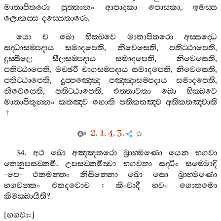
මාතාපිතරො
පුත‍්තානං
ආපාදකා
පොසකා
,
ඉමස‍්ස
ලොකස‍්ස
දස‍්සෙතාරො
.
යො
ච
ඛො
භික‍්ඛවෙ
මාතාපිතරො
අස‍්සද‍්ධෙ
සද‍්ධාසම‍්පදාය
සමාදපෙති
,
නිවෙසෙති
,
පතිට‍්ඨාපෙති
,
දුස‍්සීලෙ
සීලසම‍්පදාය
සමාදපෙති
,
නිවෙසෙති
,
පතිට‍්ඨාපෙති
,
මච‍්ඡරී
චාගසම‍්පදාය
සමාදපෙති
,
නිවෙසෙති
,
පතිට‍්ඨාපෙති
,
දුප‍්පඤ‍්ඤෙ
පඤ‍්ඤාසම‍්පදාය
සමාදපෙති
,
නිවෙසෙති
,
පතිට‍්ඨාපෙති
,
එත‍්තාවතා
ඛො
භික‍්ඛවෙ
මාතාපිතුන‍්නං
කතඤ‍්ච
හොති
පතිකතඤ‍්ච
අතිකතඤ‍්චාති
†
2. 1. 4. 3.
34.
අථ
ඛො
අඤ‍්ඤතරො
බ්‍රාහ‍්මණො
යෙන
භගවා
තෙනුපසඞ‍්කමි
.
උපසඞ‍්කමිත්‍වා
භගවතා
සද‍්ධිං
සම‍්මොදි
-
පෙ
-
එකමන‍්තං
නිසින‍්නො
ඛො
සො
බ්‍රාහ‍්මණො
භගවන‍්තං
එතදවොච
:
කිංවාදී
භවං
ගොතමො
කිමක‍්ඛායීති
?
[
භගවා
:]