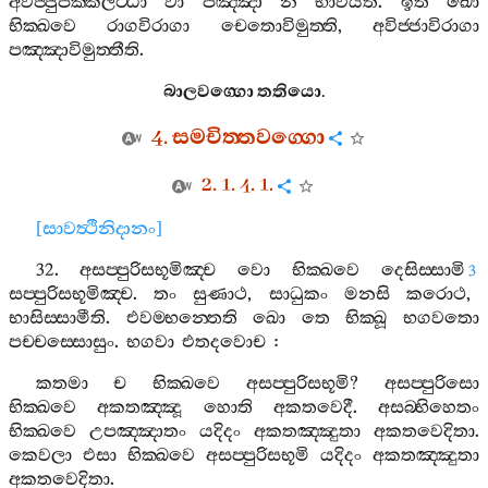
අවිජ‍්ජුපක‍්කිලිට‍්ඨා
වා
පඤ‍්ඤා
න
භාවීයති
.
ඉති
ඛො
භික‍්ඛවෙ
රාගවිරාගා
චෙතොවිමුත‍්ති
,
අවිජ‍්ජාවිරාගා
පඤ‍්ඤාවිමුත‍්තීති
.
බාලවග‍්ගො
තතියො
.
4.
සමචිත‍්තවග‍්ගො
2. 1. 4. 1.
[
සාවත්‍ථිනිදානං
]
32.
අසප‍්පුරිසභූමිඤ‍්ච
වො
භික‍්ඛවෙ
දෙසිස‍්සාමි
3
සප‍්පුරිසභූමිඤ‍්ච
.
තං
සුණාථ
,
සාධුකං
මනසි
කරොථ
,
භාසිස‍්සාමීති
.
එවම‍්භන‍්තෙති
ඛො
තෙ
භික‍්ඛූ
භගවතො
පච‍්චස‍්සොසුං
.
භගවා
එතදවොච
:
කතමා
ච
භික‍්ඛවෙ
අසප‍්පුරිසභූමි
?
අසප‍්පුරිසො
භික‍්ඛවෙ
අකතඤ‍්ඤූ
හොති
අකතවෙදී
.
අසබ‍්භිහෙතං
භික‍්ඛවෙ
උපඤ‍්ඤාතං
යදිදං
අකතඤ‍්ඤුතා
අකතවෙදිතා
.
කෙවලා
එසා
භික‍්ඛවෙ
අසප‍්පුරිසභූමි
යදිදං
අකතඤ‍්ඤුතා
අකතවෙදිතා
.