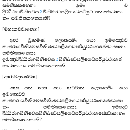
සමතික‍්කන‍්තො
,
ඉමං
ච
දිට‍්ඨිරාගවිනිවෙස
විනිබන්‍ධපලිගෙධපරියුට‍්ඨානජ‍්ඣොසා
2
නං
සමතික‍්කන‍්තොති
?
[
මහාකච‍්චානො
:]
අත්‍ථි
බ්‍රාහ‍්මණ
ලොකස‍්මිං
යො
ඉමඤ‍්චෙව
කාමරාගවිනිවෙසවිනිබන්‍ධපලිගෙධපරියුට‍්ඨානජ‍්ඣොසානං
සමතික‍්කන‍්තො
,
ඉමඤ‍්චදිට‍්ඨිරාගවිනිවෙස
විනිබන්‍ධපලිගෙධපරියුට‍්ඨානජ‍්
2
ඣොසානං
සමතික‍්කන‍්තොති
.
[
ආරාමදණ‍්ඩො
:]
කො
පන
සො
භො
කච‍්චාන
,
ලොකස‍්මිං
යො
ඉමඤ‍්චෙව
කාමගරාගවිනිවෙසවිනිබන්‍ධපලිගෙධපරියුට‍්ඨානජ‍්ඣොසා
නං
සමතික‍්කන‍්තො
,
ඉමඤ‍්ච
දිට‍්ඨිරාගවිනිවෙසවිනිබන්‍ධපලිගෙධපරියුට‍්ඨානජ‍්ඣොසානං
සමතික‍්කන‍්තොති
?