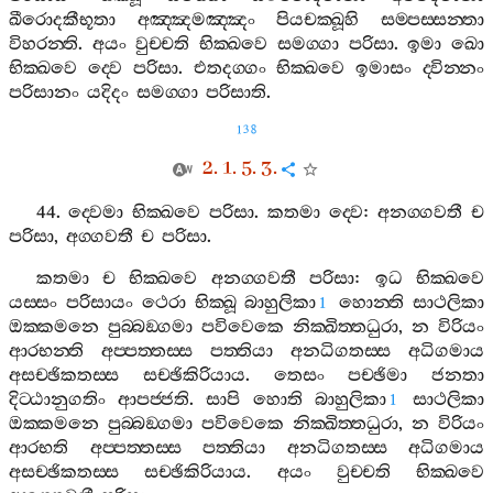
ඛීරොදකීභූතා
අඤ‍්ඤමඤ‍්ඤං
පියචක‍්ඛූහි
සම‍්පස‍්සන‍්තා
විහරන‍්ති
.
අයං
වුච‍්චති
භික‍්ඛවෙ
සමග‍්ගා
පරිසා
.
ඉමා
ඛො
භික‍්ඛවෙ
ද‍්වෙ
පරිසා
.
එතදග‍්ගං
භික‍්ඛවෙ
ඉමාසං
ද‍්වින‍්නං
පරිසානං
යදිදං
සමග‍්ගා
පරිසාති
.
138
2. 1. 5. 3.
44.
ද‍්වෙමා
භික‍්ඛවෙ
පරිසා
.
කතමා
ද‍්වෙ
:
අනග‍්ගවතී
ච
පරිසා
,
අග‍්ගවතී
ච
පරිසා
.
කතමා
ච
භික‍්ඛවෙ
අනග‍්ගවතී
පරිසා
:
ඉධ
භික‍්ඛවෙ
යස‍්සං
පරිසායං
ථෙරා
භික‍්ඛූ
බාහුලිකා
හොන‍්ති
සාථලිකා
1
ඔක‍්කමනෙ
පුබ‍්බඞ‍්ගමා
පවිවෙකෙ
නික‍්ඛිත‍්තධුරා
,
න
විරියං
ආරභන‍්ති
අප‍්පත‍්තස‍්ස
පත‍්තියා
අනධිගතස‍්ස
අධිගමාය
අසච‍්ඡිකතස‍්ස
සච‍්ඡිකිරියාය
.
තෙසං
පච‍්ඡිමා
ජනතා
දිට‍්ඨානුගතිං
ආපජ‍්ජති
.
සාපි
හොති
බාහුලිකා
සාථලිකා
1
ඔක‍්කමනෙ
පුබ‍්බඞ‍්ගමා
පවිවෙකෙ
නික‍්ඛිත‍්තධුරා
,
න
විරියං
ආරභති
අප‍්පත‍්තස‍්ස
පත‍්තියා
අනධිගතස‍්ස
අධිගමාය
අසච‍්ඡිකතස‍්ස
සච‍්ඡිකිරියාය
.
අයං
වුච‍්චති
භික‍්ඛවෙ