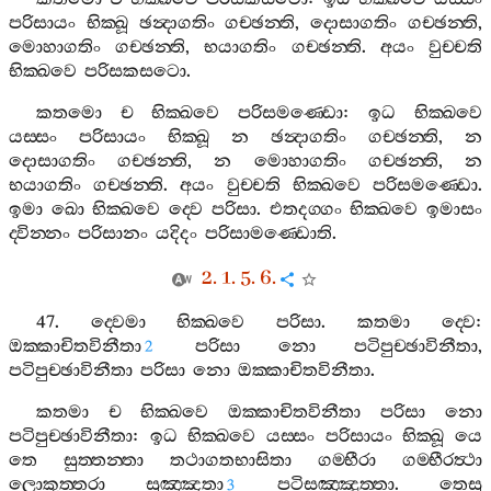
පරිසායං
භික‍්ඛූ
ඡන්‍දාගතිං
ගච‍්ඡන‍්ති
,
දොසාගතිං
ගච‍්ඡන‍්ති
,
මොහාගතිං
ගච‍්ඡන‍්ති
,
භයාගතිං
ගච‍්ඡන‍්ති
.
අයං
වුච‍්චති
භික‍්ඛවෙ
පරිසකසටො
.
කතමො
ච
භික‍්ඛවෙ
පරිසමණ‍්ඩො
:
ඉධ
භික‍්ඛවෙ
යස‍්සං
පරිසායං
භික‍්ඛූ
න
ඡන්‍දාගතිං
ගච‍්ඡන‍්ති
,
න
දොසාගතිං
ගච‍්ඡන‍්ති
,
න
මොහාගතිං
ගච‍්ඡන‍්ති
,
න
භයාගතිං
ගච‍්ඡන‍්ති
.
අයං
වුච‍්චති
භික‍්ඛවෙ
පරිසමණ‍්ඩො
.
ඉමා
ඛො
භික‍්ඛවෙ
ද‍්වෙ
පරිසා
.
එතදග‍්ගං
භික‍්ඛවෙ
ඉමාසං
ද‍්වින‍්නං
පරිසානං
යදිදං
පරිසාමණ‍්ඩොති
.
2. 1. 5. 6.
47.
ද‍්වෙමා
භික‍්ඛවෙ
පරිසා
.
කතමා
ද‍්වෙ
:
ඔක‍්කාචිතවිනීතා
පරිසා
නො
පටිපුච‍්ඡාවිනීතා
,
2
පටිපුච‍්ඡාවිනීතා
පරිසා
නො
ඔක‍්කාචිතවිනීතා
.
කතමා
ච
භික‍්ඛවෙ
ඔක‍්කාචිතවිනීතා
පරිසා
නො
පටිපුච‍්ඡාවිනීතා
:
ඉධ
භික‍්ඛවෙ
යස‍්සං
පරිසායං
භික‍්ඛූ
යෙ
තෙ
සුත‍්තන‍්තා
තථාගතභාසිතා
ගම‍්භීරා
ගම‍්භීරත්‍ථා
ලොකුත‍්තරා
සුඤ‍්ඤතා
පටිසඤ‍්ඤුත‍්තා
.
තෙසු
3