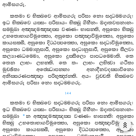
ආමිසගරු
.
කතමා
ච
භික‍්ඛවෙ
ආමිසගරු
පරිසා
නො
සද‍්ධම‍්මගරු
:
ඉධ
භික‍්ඛවෙ
යස‍්සං
පරිසායං
භික‍්ඛූ
ගිහීනං
ඔදාතවසනානං
සම‍්මුඛා
අඤ‍්ඤමඤ‍්ඤස‍්ස
වණ‍්ණං
භාසන‍්ති
,
අසුකො
භික‍්ඛු
උභතොභාගවිමුත‍්තො
,
අසුකො
පඤ‍්ඤාවිමුත‍්තො
,
අසුකො
කායසක‍්ඛී
,
අසුකො
දිට‍්ඨප‍්පත‍්තො
,
අසුකො
සද‍්ධාවිමුත‍්තො
,
අසුකො
ධම‍්මානුසාරී
,
අසුකො
සද‍්ධානුසාරී
,
අසුකො
සීලවා
කල්‍යාණධම‍්මො
,
අසුකො
දුස‍්සීලො
පාපධම‍්මොති
.
තෙ
තෙන
ලාභං
ලභන‍්ති
.
තෙ
තං
ලාභං
ලභිත්‍වා
ගථිතා
මුච‍්ඡිතා
අජ‍්ඣොපන‍්නා
අනාදීනවදස‍්සාවිනො
අනිස‍්සරණපඤ‍්ඤා
පරිභුඤ‍්ජන‍්ති
.
අයං
වුච‍්චති
භික‍්ඛවෙ
ආමිසගරු
පරිසා
නො
සද‍්ධම‍්මගරු
.
144
කතමා
ච
භික‍්ඛවෙ
සද‍්ධම‍්මගරු
පරිසා
නො
ආමිසගරු
:
ඉධ
භික‍්ඛවෙ
යස‍්සං
පරිසායං
භික‍්ඛූ
ගිහීනං
ඔදාතවසනානං
සම‍්මුඛා
න
අඤ‍්ඤමඤ‍්ඤස‍්ස
වණ‍්ණං
භාසන‍්ති
:
අසුකො
*
භික‍්ඛු
උභතොභාගවිමුත‍්තො
,
අසුකො
පඤ‍්ඤාවිමුත‍්තො
,
අසුකො
කායසක‍්ඛී
,
අසුකො
දිට‍්ඨප‍්පත‍්තො
,
අසුකො