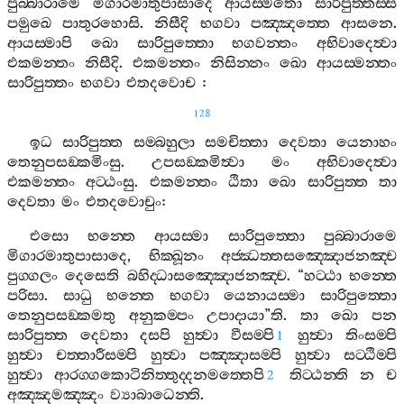
පුබ‍්බාරාමෙ
මිගාරමාතුපාසාදෙ
ආයස‍්මතො
සාරිපුත‍්තස‍්ස
පමුඛෙ
පාතුරහොසි
.
නිසීදි
භගවා
පඤ‍්ඤත‍්තෙ
ආසනෙ
.
ආයස‍්මාපි
ඛො
සාරිපුත‍්තො
භගවන‍්තං
අභිවාදෙත්‍වා
එකමන‍්තං
නිසීදි
.
එකමන‍්තං
නිසින‍්නං
ඛො
ආයස‍්මන‍්තං
සාරිපුත‍්තං
භගවා
එතදවොච
:
128
ඉධ
සාරිපුත‍්ත
සම‍්බහුලා
සමචිත‍්තා
දෙවතා
යෙනාහං
තෙනුපසඞ‍්කමිංසු
.
උපසඞ‍්කමිත්‍වා
මං
අභිවාදෙත්‍වා
එකමන‍්තං
අට‍්ඨංසු
.
එකමන‍්තං
ඨිතා
ඛො
සාරිපුත‍්ත
තා
දෙවතා
මං
එතදවොචුං
:
එසො
භන‍්තෙ
ආයස‍්මා
සාරිපුත‍්තො
පුබ‍්බාරාමෙ
මිගාරමාතුපාසාදෙ
,
භික‍්ඛූනං
අජ‍්ඣත‍්තසඤ‍්ඤොජනඤ‍්ච
පුග‍්ගලං
දෙසෙති
බහිද‍්ධාසඤ‍්ඤොජනඤ‍්ච
. “
හට‍්ඨා
භන‍්තෙ
පරිසා
.
සාධු
භන‍්තෙ
භගවා
යෙනායස‍්මා
සාරිපුත‍්තො
තෙනුපසඞ‍්කමතු
අනුකම‍්පං
උපාදායා
”
ති
.
තා
ඛො
පන
සාරිපුත‍්ත
දෙවතා
දසපි
හුත්‍වා
වීසම‍්පි
හුත්‍වා
තිංසම‍්පි
1
හුත්‍වා
චත‍්තාරීසම‍්පි
හුත්‍වා
පඤ‍්ඤාසම‍්පි
හුත්‍වා
සට‍්ඨිම‍්පි
හුත්‍වා
ආරග‍්ගකොටිනිත‍්තුද‍්දනමත‍්තෙපි
තිට‍්ඨන‍්ති
න
ච
2
අඤ‍්ඤමඤ‍්ඤං
ව්‍යාබාධෙන‍්ති
.