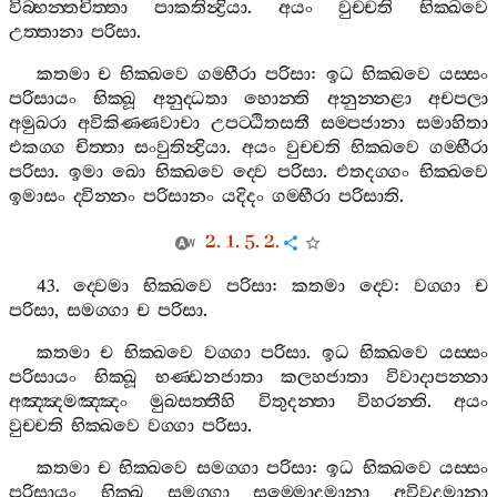
විබ‍්භන‍්තචිත‍්තා
පාකතින්‍ද්‍රියා
.
අයං
වුච‍්චති
භික‍්ඛවෙ
උත‍්තානා
පරිසා
.
කතමා
ච
භික‍්ඛවෙ
ගම‍්භීරා
පරිසා
:
ඉධ
භික‍්ඛවෙ
යස‍්සං
පරිසායං
භික‍්ඛූ
අනුද‍්ධතා
හොන‍්ති
අනුන‍්නළා
අචපලා
අමුඛරා
අවිකිණ‍්ණවාචා
උපට‍්ඨිතසතී
සම‍්පජානා
සමාහිතා
එකග‍්ග
චිත‍්තා
සංවුතින්‍ද්‍රියා
.
අයං
වුච‍්චති
භික‍්ඛවෙ
ගම‍්භීරා
පරිසා
.
ඉමා
ඛො
භික‍්ඛවෙ
ද‍්වෙ
පරිසා
.
එතදග‍්ගං
භික‍්ඛවෙ
ඉමාසං
ද‍්වින‍්නං
පරිසානං
යදිදං
ගම‍්භීරා
පරිසාති
.
2. 1. 5. 2.
43.
ද‍්වෙමා
භික‍්ඛවෙ
පරිසා
:
කතමා
ද‍්වෙ
:
වග‍්ගා
ච
පරිසා
,
සමග‍්ගා
ච
පරිසා
.
කතමා
ච
භික‍්ඛවෙ
වග‍්ගා
පරිසා
.
ඉධ
භික‍්ඛවෙ
යස‍්සං
පරිසායං
භික‍්ඛූ
භණ‍්ඩනජාතා
කලහජාතා
විවාදාපන‍්නා
අඤ‍්ඤමඤ‍්ඤං
මුඛසත‍්තීහි
විතුදන‍්තා
විහරන‍්ති
.
අයං
වුච‍්චති
භික‍්ඛවෙ
වග‍්ගා
පරිසා
.
කතමා
ච
භික‍්ඛවෙ
සමග‍්ගා
පරිසා
:
ඉධ
භික‍්ඛවෙ
යස‍්සං
පරිසායං
භික‍්ඛූ
සමග‍්ගා
සම‍්මොදමානා
අවිවදමානා