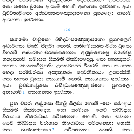
භෙදා
පරම‍්මරණා
අඤ‍්ඤතරං
දෙවනිකායං
උපපජ‍්ජති
.
සො
තතො
චුතො
ආගාමී
හොති
ආගන‍්තා
ඉත්‍ථත‍්තං
.
අයං
වුච‍්චතාවුසො
අජ‍්ඣත‍්තසඤ‍්ඤොජනො
පුග‍්ගලො
ආගාමී
ආගන‍්තා
ඉත්‍ථත‍්තං
.
126
කතමො
චාවුසො
බහිද‍්ධාසඤ‍්ඤොජනො
පුග‍්ගලො
?
ඉධාවුසො
භික‍්ඛු
සීලවා
හොති
.
පාතිමොක‍්ඛසංවරසංවුතො
විහරති
ආචාරගොචරසම‍්පන‍්නො
අණුමත‍්තෙසු
වජ‍්ජෙසු
භයදස‍්සාවී
.
සමාදාය
සික‍්ඛති
සික‍්ඛාපදෙසු
.
සො
අඤ‍්ඤතරං
සන‍්තං
චෙතොවිමුත‍්තිං
උපසම‍්පජ‍්ජ
විහරති
.
සො
කායස‍්ස
භෙදා
පරම‍්මරණා
අඤ‍්ඤතරං
දෙවනිකායං
උපපජ‍්ජති
.
සො
තතො
චුතො
අනාගාමී
හොති
.
අනාගන‍්තා
ඉත්‍ථත‍්තං
.
අයං
වුච‍්චතාවුසො
බහිද‍්ධාසඤ‍්ඤොජනො
පුග‍්ගලො
අනාගාමී
අනාගන‍්තා
ඉත්‍ථත‍්තං
.
1
පුන
චපරං
ආවුසො
භික‍්ඛු
සීලවා
හොති
-
පෙ
-
සමාදාය
සික‍්ඛති
සික‍්ඛාපදෙසු
.
සො
කාමානං
යෙව
නිබ‍්බිදාය
විරාගාය
නිරොධාය
පටිපන‍්නො
හොති
.
සො
භවානං
යෙව
නිබ‍්බිදාය
විරාගාය
නිරොධාය
පටිපන‍්නො
හොති
.
සො
තණ‍්හක‍්ඛයාය
පටිපන‍්නො
හොති
.
සො
2