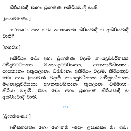
කිරියවාදී
චාහං
බ්‍රාහ‍්මණ
අකිරියවාදී
චාති
.
[
බ්‍රාහ‍්මණො
:]
යථාකථං
පන
භවං
ගොතමො
කිරියවාදී
ච
අකිරියවාදී
චාති
?
[
භගවා
:]
අකිරියං
ඛො
අහං
බ්‍රාහ‍්මණ
වදාමි
කායදුච‍්චරිතස‍්ස
වචීදුච‍්චරිතස‍්ස
මනොදුච‍්චරිතස‍්ස
,
අනෙකවිහිතානං
පාපකානං
අකුසලානං
ධම‍්මානං
අකිරියං
වදාමි
.
කිරියඤ‍්ච
ඛො
අහං
බ්‍රාහ‍්මණ
වදාමි
කායසුචරිතස‍්ස
වචීසුචරිතස‍්ස
මනොසුචරිතස‍්ස
,
අනෙකවිහිතානං
කුසලානං
ධම‍්මානං
කිරියං
වදාමි
.
එවං
ඛො
අහං
බ්‍රාහ‍්මණ
කිරියවාදී
ච
අකිරියවාදී
චාති
.
124
[
බ්‍රාහ‍්මණො
:]
අභික‍්කන‍්තං
භො
ගොතම
-
පෙ
-
උපාසකං
මං
භවං