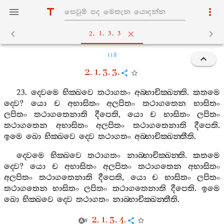
2. 1. 3. 3
118
2. 1. 3. 3.
23.
ද‍්වෙමෙ
භික‍්ඛවෙ
තථාගතං
අබ‍්භාචික‍්ඛන‍්ති
.
කතමෙ
ද‍්වෙ
?
යො
ච
අභාසිතං
අලපිතං
තථාගතෙන
භාසිතං
ලපිතං
තථාගතෙනාති
දීපෙති
,
යො
ච
භාසිතං
ලපිතං
තථාගතෙන
අභාසිතං
අලපිතං
තථාගතෙනාති
දීපෙති
.
ඉමෙ
ඛො
භික‍්ඛවෙ
ද‍්වෙ
තථාගතං
අබ‍්භාචික‍්ඛන‍්තීති
.
ද‍්වෙමෙ
භික‍්ඛවෙ
තථාගතං
නාබ‍්භාචික‍්ඛන‍්ති
.
කතමෙ
ද‍්වෙ
?
යො
ච
අභාසිතං
අලපිතං
තථාගතෙන
අභාසිතං
අලපිතං
තථාගතෙනාති
දීපෙති
,
යො
ච
භාසිතං
ලපිතං
තථාගතෙන
භාසිතං
ලපිතං
තථාගතෙනාති
දීපෙති
.
ඉමෙ
ඛො
භික‍්ඛවෙ
ද‍්වෙ
තථාගතං
නාබ‍්භාචික‍්ඛන‍්තීති
.
2. 1. 3. 4.