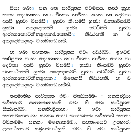
සියා
ඛො
පන
තෙ
සාරිපුත‍්ත
එවමස‍්ස
.
තත්‍ථ
නූන
3
තාසං
දෙවතානං
තථා
චිත‍්තං
භාවිතං
යෙන
තා
දෙවතා
දසපි
හුත්‍වා
වීසම‍්පි
හුත්‍වා
තිංසම‍්පි
හුත්‍වා
චත‍්තාරීසම‍්පි
1
හුත්‍වා
පඤ‍්ඤාසම‍්පි
හුත්‍වා
සට‍්ඨිම‍්පි
හුත්‍වා
ආරග‍්ගකොටිනිත‍්තුද‍්දනමත‍්තෙපි
තිට‍්ඨන‍්ති
න
ච
2
අඤ‍්ඤමඤ‍්ඤං
ව්‍යාබාධෙන‍්ති
.
න
ඛො
පනෙතං
සාරිපුත‍්ත
එවං
දට‍්ඨබ‍්බං
.
ඉධෙව
සාරිපුත‍්ත
තාසං
දෙවතානං
තථා
චිත‍්තං
භාවිතං
යෙන
තා
දෙවතා
දසපි
හුත්‍වා
වීසම‍්පි
හුත්‍වා
තිංසම‍්පි
හුත්‍වා
1
චත‍්තාරීසම‍්පි
හුත්‍වා
පඤ‍්ඤාසම‍්පි
හුත්‍වා
සට‍්ඨිම‍්පි
හුත්‍වා
ආරග‍්ගකොටිනිත‍්තුද‍්දන
මත‍්තෙපි
තිට‍්ඨන‍්ති
.
න
ච
2
අඤ‍්ඤමඤ‍්ඤං
ව්‍යාබාධෙන‍්තීති
.
තස‍්මාතිහ
සාරිපුත‍්ත
එවං
සික‍්ඛිතබ‍්බං
:
සන‍්තින්‍ද්‍රියා
භවිස‍්සාම
සන‍්තමානසාති
.
එවං
හි
වො
සාරිපුත‍්ත
සික‍්ඛිතබ‍්බං
.
සන‍්තින්‍ද්‍රියානං
හි
වො
සාරිපුත‍්ත
සන‍්තමානසානං
සන‍්තං
යෙව
කායකම‍්මං
භවිස‍්සති
සන‍්තං
වචීකම‍්මං
සන‍්තං
මනොකම‍්මං
,
සන‍්තංයෙව
උපහාරං
උපහරිස‍්සාම
සබ්‍රහ‍්මචාරීසූති
.
එවං
හි
වො
සාරිපුත‍්ත