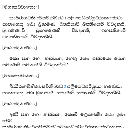
[
මහාකච‍්චානො
:]
කාමරාගවිනිවෙසවිනිබන්‍ධ
පලිගෙධපරියුට‍්ඨානජ‍්ඣො
1
සානහෙතු
ඛො
බ්‍රාහ‍්මණ
,
ඛත‍්තියාපි
ඛත‍්තියෙහි
විවදන‍්ති
,
බ්‍රාහ‍්මණාපි
බ්‍රාහ‍්මණෙහි
විවදන‍්ති
,
ගහපතිකාපි
ගහපතිකෙහි
විවදන‍්තීති
.
[
ආරාමදණ‍්ඩො
:]
කො
පන
භො
කච‍්චාන
,
හෙතු
කො
පච‍්චයො
යෙන
සමණාපි
සමණෙහි
විවදන‍්තීති
?
[
මහාකච‍්චානො
:]
දිට‍්ඨිරාගවිනිවෙසවිනිබන්‍ධ
පලිගෙධපරියුට‍්ඨානජ‍්ඣො
2
සානහෙතු
ඛො
බ්‍රාහ‍්මණ
,
සමණාපි
සමණෙහි
විවදන‍්තීති
.
[
ආරාමදණ‍්ඩො
:]
අත්‍ථි
පන
භො
කච‍්චාන
,
කොචි
ලොකස‍්මිං
යො
ඉමං
චෙව
කාමරාගවිනිවෙසවිනිබන්‍ධපලිගෙධපරියුට‍්ඨානජ‍්ඣොසානං