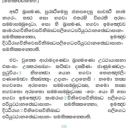
[
මහාකච‍්චානො
:]
අත්‍ථි
බ්‍රාහ‍්මණ
,
පුරත්‍ථිමෙසු
ජනපදෙසු
සාවත්‍ථී
නාම
නගරං
.
තත්‍ථ
සො
භගවා
එතරහි
විහරති
අරහං
සම‍්මාසම‍්බුද‍්ධො
.
සො
හි
බ්‍රාහ‍්මණ
,
භගවා
ඉමඤ‍්චෙව
කාමරාගවිනිවෙසවිනිබන්‍ධපලිගෙධපරියුට‍්ඨානජ‍්ඣොසානං
සමතික‍්කන‍්තො
,
ඉමඤ‍්ච
දිට‍්ඨිරාගවිනිවෙසවිනිබන්‍ධපලිගෙධපරියුට‍්ඨානජ‍්ඣොසානං
සමතික‍්කන‍්තොති
.
එවං
වුත‍්තෙ
ආරාමදණ‍්ඩො
බ්‍රාහ‍්මණො
උට‍්ඨායාසනා
එකංසං
උත‍්තරාසඞ‍්ගං
කරිත්‍වා
දක‍්ඛිණං
ජාණුමණ‍්ඩලං
පුථුවියං
නිහන‍්ත්‍වා
යෙන
භගවා
තෙනඤ‍්ජලිං
3
පණාමෙත්‍වා
තික‍්ඛත‍්තුං
උදානං
උදානෙසි
:
නමො
තස‍්ස
භගවතො
අරහතො
සම‍්මාසම‍්බුද‍්ධස‍්ස
,
නමො
තස‍්ස
භගවතො
අරහතො
සම‍්මාසම‍්බුද‍්ධස‍්ස
-
පෙ
-
යො
හි
සො
භගවා
ඉමඤ‍්චෙව
කාමරාග
විනිවෙසවිනිබන්‍ධ
පලිගෙධ
2
පරියුට‍්ඨානජ‍්ඣොසානං
සමතික‍්කන‍්තො
,
ඉමඤ‍්ච
දිට‍්ඨිරාග
විනිවෙසවිනිබන්‍ධ
පලිගෙධ
2
පරියුට‍්ඨානජ‍්ඣොසානං
සමතික‍්කන‍්තොති
.
132