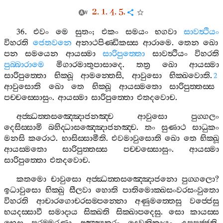
2. 1. 4. 5.
36.
එවං
මෙ
සුතං
;
එකං
සමයං
භගවා
සාවත්‍ථියං
විහරති
ජෙතවනෙ
අනාථපිණ‍්ඩිකස‍්ස
ආරාමෙ
.
තෙන
ඛො
පන
සමයෙන
ආයස‍්මා
සාරිපුත‍්තො
සාවත්‍ථියං
විහරති
පුබ‍්බාරාමෙ
මිගාරමාතුපාසාදෙ
.
තත්‍ර
ඛො
ආයස‍්මා
සාරිපුත‍්තො
භික‍්ඛූ
ආමන‍්තෙසි
,
ආවුසො
භික‍්ඛවොති
.
2
ආවුසොති
ඛො
තෙ
භික‍්ඛූ
ආයස‍්මතො
සාරිපුත‍්තස‍්ස
පච‍්චස‍්සොසුං
.
ආයස‍්මා
සාරිපුත‍්තො
එතදවොච
.
අජ‍්ඣත‍්තසඤ‍්ඤොජනඤ‍්ච
ආවුසො
පුග‍්ගලං
දෙසිස‍්සාමි
බහිද‍්ධාසඤ‍්ඤොජනඤ‍්ච
.
තං
සුණාථ
සාධුකං
මනසි
කරොථ
.
භාසිස‍්සාමීති
.
එවමාවුසොති
ඛො
තෙ
භික‍්ඛූ
ආයස‍්මතො
සාරිපුත‍්තස‍්ස
පච‍්චස‍්සොසුං
.
ආයස‍්මා
සාරිපුත‍්තො
එතදවොච
.
කතමො
චාවුසො
අජ‍්ඣත‍්තසඤ‍්ඤොජනො
පුග‍්ගලො
?
ඉධාවුසො
භික‍්ඛු
සීලවා
හොති
පාතිමොක‍්ඛසංවරසංවුතො
විහරති
ආචාරගොචරසම‍්පන‍්නො
අණුමත‍්තෙසු
වජ‍්ජෙසු
භයදස‍්සාවී
සමාදාය
සික‍්ඛති
සික‍්ඛාපදෙසු
.
සො
කායස‍්ස