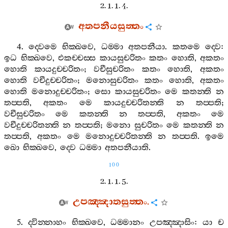
2. 1. 1. 4.
අතපනීයසුත‍්තං
4.
ද‍්වෙමෙ
භික‍්ඛවෙ
,
ධම‍්මා
අතපනීයා
.
කතමෙ
ද‍්වෙ
:
ඉධ
භික‍්ඛවෙ
,
එකච‍්චස‍්ස
කායසුචරිතං
කතං
හොති
,
අකතං
හොති
කායදුච‍්චරිතං
;
වචීසුචරිතං
කතං
හොති
,
අකතං
හොති
වචීදුච‍්චරිතං
;
මනොසුචරිතං
කතං
හොති
,
අකතං
හොති
මනොදුච‍්චරිතං
;
සො
කායසුචරිතං
මෙ
කතන‍්ති
න
තප‍්පති
,
අකතං
මෙ
කායදුච‍්චරිතන‍්ති
න
තප‍්පති
;
වචීසුචරිතං
මෙ
කතන‍්ති
න
තප‍්පති
,
අකතං
මෙ
වචීදුච‍්චරිතන‍්ති
න
තප‍්පති
;
මනො
සුචරිතං
මෙ
කතන‍්ති
න
තප‍්පති
,
අකතං
මෙ
මනොදුච‍්චරිතන‍්ති
න
තප‍්පති
.
ඉමෙ
ඛො
භික‍්ඛවෙ
,
ද‍්වෙ
ධම‍්මා
අතපනීයාති
.
100
2. 1. 1. 5.
උපඤ‍්ඤාතසුත‍්තං
.
5.
ද‍්වින‍්නාහං
භික‍්ඛවෙ
,
ධම‍්මානං
උපඤ‍්ඤාසිං
:
යා
ච