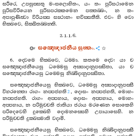
සරීරෙ
,
උපසුස‍්සතු
මංසලොහිතං
,
යං
තං
පුරිසථාමෙන
පුරිසවිරියෙන
පුරිසපරක‍්කමෙන
පත‍්තබ‍්බං
,
න
තං
අපාපුණිත්‍වා
විරියස‍්ස
සන්‍ථානං
භවිස‍්සතීති
.
එවං
හි
වො
භික‍්ඛවෙ
,
සික‍්ඛිතබ‍්බන‍්ති
.
2. 1. 1. 6.
සඤ‍්ඤොජනීය
සුත‍්තං
.
6.
ද‍්වෙමෙ
භික‍්ඛවෙ
,
ධම‍්මා
.
කතමෙ
ද‍්වෙ
:
යා
ච
සඤ‍්ඤොජනීයෙසු
ධම‍්මෙසු
අස‍්සාදානුපස‍්සිතා
,
යා
ච
සඤ‍්ඤොජනීයෙසු
ධම‍්මෙසු
නිබ‍්බිදානුපස‍්සිතා
.
සඤ‍්ඤොජනීයෙසු
භික‍්ඛවෙ
,
ධම‍්මෙසු
අස‍්සාදානුපස‍්සී
විහරන‍්තො
රාගං
නප‍්පජහති
,
දොසං
නප‍්පජහති
,
මොහං
2
නප‍්පජහති
.
රාගං
අප‍්පහාය
,
දොසං
අප‍්පහාය
,
මොහං
අප‍්පහාය
,
න
පරිමුච‍්චති
ජාතියා
ජරාය
මරණෙන
සොකෙහි
පරිදෙවෙහි
දුක‍්ඛෙහි
දොමනස‍්සෙහි
උපායාසෙහි
.
න
පරිමුච‍්චති
දුක‍්ඛස‍්මාති
වදාමි
.
සඤ‍්ඤොජනීයෙසු
භික‍්ඛවෙ
,
ධම‍්මෙසු
නිබ‍්බිදානුපස‍්සී