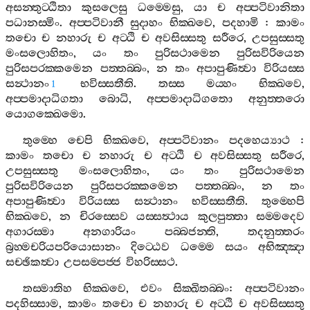
අසන‍්තුට‍්ඨිතා
කුසලෙසු
ධම‍්මෙසු
,
යා
ච
අප‍්පටිවානිතා
පධානස‍්මිං
.
අප‍්පටිවානී
සුදාහං
භික‍්ඛවෙ
,
පදහාමි
:
කාමං
තචො
ච
නහාරු
ච
අට‍්ඨි
ච
අවසිස‍්සතු
සරීරෙ
,
උපසුස‍්සතු
මංසලොහිතං
,
යං
තං
පුරිසථාමෙන
පුරිසවිරියෙන
පුරිසපරක‍්කමෙන
පත‍්තබ‍්බං
,
න
තං
අපාපුණිත්‍වා
විරියස‍්ස
සන්‍ථානං
භවිස‍්සතීති
.
තස‍්ස
මය‍්හං
භික‍්ඛවෙ
,
1
අප‍්පමාදාධිගතා
බොධි
,
අප‍්පමාදාධිගතො
අනුත‍්තරො
යොගක‍්ඛෙමො
.
තුම‍්හෙ
චෙපි
භික‍්ඛවෙ
,
අප‍්පටිවානං
පදහෙය්‍යාථ
:
කාමං
තචො
ච
නහාරු
ච
අට‍්ඨි
ච
අවසිස‍්සතු
සරීරෙ
,
උපසුස‍්සතු
මංසලොහිතං
,
යං
තං
පුරිසථාමෙන
පුරිසවිරියෙන
පුරිසපරක‍්කමෙන
පත‍්තබ‍්බං
,
න
තං
අපාපුණිත්‍වා
විරියස‍්ස
සන්‍ථානං
භවිස‍්සතීති
.
තුම‍්හෙපි
භික‍්ඛවෙ
,
න
චිරස‍්සෙව
යස‍්සත්‍ථාය
කුලපුත‍්තා
සම‍්මදෙව
අගාරස‍්මා
අනගාරියං
පබ‍්බජන‍්ති
,
තදනුත‍්තරං
බ්‍රහ‍්මචරියපරියොසානං
දිට‍්ඨෙව
ධම‍්මෙ
සයං
අභිඤ‍්ඤා
සච‍්ඡිකත්‍වා
උපසම‍්පජ‍්ජ
විහරිස‍්සථ
.
තස‍්මාතිහ
භික‍්ඛවෙ
,
එවං
සික‍්ඛිතබ‍්බං
:
අප‍්පටිවානං
පදහිස‍්සාම
,
කාමං
තචො
ච
නහාරු
ච
අට‍්ඨි
ච
අවසිස‍්සතු