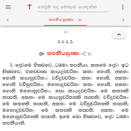
තපනීයසුත‍්තං
98
2. 1. 1. 3.
තපනීයසුත‍්තං
3.
ද‍්වෙමෙ
භික‍්ඛවෙ
,
ධම‍්මා
තපනීයා
.
කතමෙ
ද‍්වෙ
:
ඉධ
භික‍්ඛවෙ
,
එකච‍්චස‍්ස
කායදුච‍්චරිතං
කතං
හොති
,
අකතං
හොති
කායසුචරිතං
;
වචීදුච‍්චරිතං
කතං
හොති
,
අකතං
හොති
වචීසුචරිතං
;
මනොදුච‍්චරිතං
කතං
හොති
,
අකතං
හොති
මනොසුචරිතං
;
සො
කායදුච‍්චරිතං
මෙ
කතන‍්ති
තප‍්පති
,
අකතං
මෙ
කායසුචරිතන‍්ති
තප‍්පති
;
වචීදුච‍්චරිතං
මෙ
කතන‍්ති
තප‍්පති
,
අකතං
මෙ
වචීසුචරිතන‍්ති
තප‍්පති
;
මනොදුච‍්චරිතං
මෙ
කතන‍්ති
තප‍්පති
,
අකතං
මෙ
මනොසුචරිතන‍්ති
තප‍්පති
.
ඉමෙ
ඛො
භික‍්ඛවෙ
,
ද‍්වෙ
ධම‍්මා
තපනීයාති
.