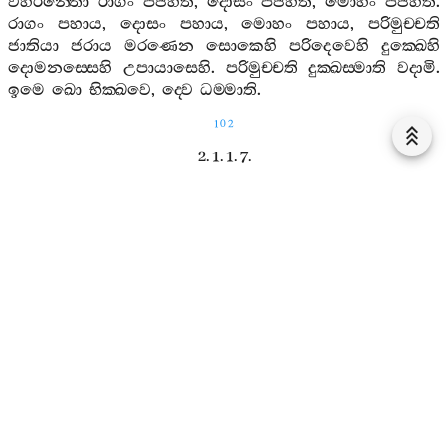
විහරන‍්තො
රාගං
පජහති
,
දොසං
පජහති
,
මොහං
පජහති
.
රාගං
පහාය
,
දොසං
පහාය
,
මොහං
පහාය
,
පරිමුච‍්චති
ජාතියා
ජරාය
මරණෙන
සොකෙහි
පරිදෙවෙහි
දුක‍්ඛෙහි
දොමනස‍්සෙහි
උපායාසෙහි
.
පරිමුච‍්චති
දුක‍්ඛස‍්මාති
වදාමි
.
ඉමෙ
ඛො
භික‍්ඛවෙ
,
ද‍්වෙ
ධම‍්මාති
.
102
2. 1. 1. 7.
කණ‍්හසුත‍්තං
7.
ද‍්වෙමෙ
භික‍්ඛවෙ
,
ධම‍්මා
කණ‍්හා
.
කතමෙ
ද‍්වෙ
:
අහිරිකඤ‍්ච
අනොත‍්තප‍්පඤ‍්ච
.
ඉමෙ
ඛො
භික‍්ඛවෙ
,
ද‍්වෙ
ධම‍්මා
කණ‍්හාති
.
2. 1. 1. 8.
සුක‍්කසුත‍්තං
8.
ද‍්වෙමෙ
භික‍්ඛවෙ
,
ධම‍්මා
සුක‍්කා
.
කතමෙ
ද‍්වෙ
:
හිරි
ච
ඔත‍්තප‍්පඤ‍්ච
.
ඉමෙ
ඛො
භික‍්ඛවෙ
,
ද‍්වෙ
ධම‍්මා
සුක‍්කාති
.