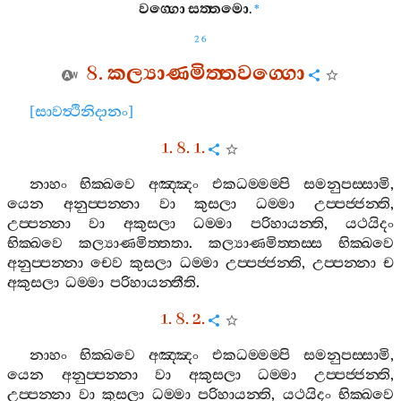
වග‍්ගො
සත‍්තමො
.
*
26
8.
කල්‍යාණමිත‍්තවග‍්ගො
[
සාවත්‍ථිනිදානං
]
1. 8. 1.
නාහං
භික‍්ඛවෙ
අඤ‍්ඤං
එකධම‍්මම‍්පි
සමනුපස‍්සාමි
,
යෙන
අනුප‍්පන‍්නා
වා
කුසලා
ධම‍්මා
උප‍්පජ‍්ජන‍්ති
,
උප‍්පන‍්නා
වා
අකුසලා
ධම‍්මා
පරිහායන‍්ති
,
යථයිදං
භික‍්ඛවෙ
කල්‍යාණමිත‍්තතා
.
කල්‍යාණමිත‍්තස‍්ස
භික‍්ඛවෙ
අනුප‍්පන‍්නා
චෙව
කුසලා
ධම‍්මා
උප‍්පජ‍්ජන‍්ති
,
උප‍්පන‍්නා
ච
අකුසලා
ධම‍්මා
පරිහායන‍්තීති
.
1. 8. 2.
නාහං
භික‍්ඛවෙ
අඤ‍්ඤං
එකධම‍්මම‍්පි
සමනුපස‍්සාමි
,
යෙන
අනුප‍්පන‍්නා
වා
අකුසලා
ධම‍්මා
උප‍්පජ‍්ජන‍්ති
,
උප‍්පන‍්නා
වා
කුසලා
ධම‍්මා
පරිහායන‍්ති
,
යථයිදං
භික‍්ඛවෙ