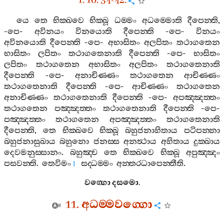
1. 10. 34-42.
යෙ
තෙ
භික‍්ඛවෙ
භික‍්ඛූ
ධම‍්මං
අධම‍්මොති
දීපෙන‍්ති
,
-
පෙ
-
අවිනයං
විනයොති
දීපෙන‍්ති
-
පෙ
-
විනයං
අවිනයොති
දීපෙන‍්ති
-
පෙ
-
අභාසිතං
අලපිතං
තථාගතෙන
භාසිතං
ලපිතං
තථාගතෙනාති
දීපෙන‍්ති
-
පෙ
-
භාසිතං
ලපිතං
තථාගතෙන
අභාසිතං
අලපිතං
තථාගතෙනාති
දීපෙන‍්ති
-
පෙ
-
අනාචිණ‍්ණං
තථාගතෙන
ආචිණ‍්ණං
තථාගතෙනාති
දීපෙන‍්ති
-
පෙ
-
ආචිණ‍්ණං
තථාගතෙන
අනාචිණ‍්ණං
තථාගතෙනාති
දීපෙන‍්ති
-
පෙ
-
අපඤ‍්ඤත‍්තං
තථාගතෙන
පඤ‍්ඤත‍්තං
තථාගතෙනාති
දීපෙන‍්ති
-
පෙ
-
පඤ‍්ඤත‍්තං
තථාගතෙන
අපඤ‍්ඤත‍්තං
තථාගතෙනාති
දීපෙන‍්ති
,
තෙ
භික‍්ඛවෙ
භික‍්ඛූ
බහුජනාහිතාය
පටිපන‍්නා
බහුජනාසුඛාය
බහුනො
ජනස‍්ස
අනත්‍ථාය
අහිතාය
දුක‍්ඛාය
දෙවමනුස‍්සානං
.
බහුඤ‍්ච
තෙ
භික‍්ඛවෙ
භික‍්ඛූ
අපුඤ‍්ඤං
පසවන‍්ති
.
තෙවිමං
සද‍්ධම‍්මං
අන‍්තරධාපෙන‍්තීති
.
1
වග‍්ගො
දසමො
.
11.
අධම‍්මවග‍්ගො