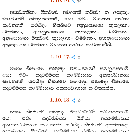
1. 10. 16.
අජ‍්ඣත‍්තිකං
භික‍්ඛවෙ
අඞ‍්ගන‍්ති
කරිත්‍වා
න
අඤ‍්ඤං
එකඞ‍්ගම‍්පි
සමනුපස‍්සාමි
,
යො
එවං
මහතො
අත්‍ථාය
සංවත‍්තති
,
යථයිදං
භික‍්ඛවෙ
අනුයොගො
කුසලානං
ධම‍්මානං
,
අනනුයොගො
අකුසලානං
ධම‍්මානං
.
අනුයොගො
භික‍්ඛවෙ
කුසලානං
ධම‍්මානං
,
අනනුයොගො
අකුසලානං
ධම‍්මානං
මහතො
අත්‍ථාය
සංවත‍්තතීති
.
1. 10. 17.
නාහං
භික‍්ඛවෙ
අඤ‍්ඤං
එකධම‍්මම‍්පි
සමනුපස‍්සාමි
,
යො
එවං
සද‍්ධම‍්මස‍්ස
සම‍්මොසාය
අන‍්තරධානාය
සංවත‍්තති
,
යථයිදං
භික‍්ඛවෙ
පමාදො
.
පමාදො
භික‍්ඛවෙ
සද‍්ධම‍්මස‍්ස
සම‍්මොසාය
අන‍්තරධානාය
සංවත‍්තතීති
.
1. 10. 18.
නාහං
භික‍්ඛවෙ
අඤ‍්ඤං
එකධම‍්මම‍්පි
සමනුපස‍්සාමි
,
යො
එවං
සද‍්ධම‍්මස‍්ස
ඨිතියා
අසම‍්මොසාය
අනන‍්තරධානාය
සංවත‍්තති
,
යථයිදං
භික‍්ඛවෙ
අප‍්පමාදො
.
අප‍්පමාදො
භික‍්ඛවෙ
සද‍්ධම‍්මස‍්ස
ඨිතියා
අසම‍්මොසාය