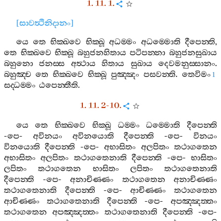
1. 11. 1.
[
සාවත්‍ථිනිදානං
]
යෙ
තෙ
භික‍්ඛවෙ
භික‍්ඛූ
අධම‍්මං
අධම‍්මොති
දීපෙන‍්ති
,
තෙ
භික‍්ඛවෙ
භික‍්ඛූ
බහුජනහිතාය
පටිපන‍්නා
බහුජනසුඛාය
බහුනො
ජනස‍්ස
අත්‍ථාය
හිතාය
සුඛාය
දෙවමනුස‍්සානං
.
බහුඤ‍්ච
තෙ
භික‍්ඛවෙ
භික‍්ඛූ
පුඤ‍්ඤං
පසවන‍්ති
.
තෙවිමං
1
සද‍්ධම‍්මං
ඨපෙන‍්තීති
.
1. 11. 2-10.
යෙ
තෙ
භික‍්ඛවෙ
භික‍්ඛූ
ධම‍්මං
ධම‍්මොති
දීපෙන‍්ති
-
පෙ
-
අවිනයං
අවිනයොති
දීපෙන‍්ති
-
පෙ
-
විනයං
විනයොති
දීපෙන‍්ති
-
පෙ
-
අභාසිතං
අලපිතං
තථාගතෙන
අභාසිතං
අලපිතං
තථාගතෙනාති
දීපෙන‍්ති
-
පෙ
-
භාසිතං
ලපිතං
තථාගතෙන
භාසිතං
ලපිතං
තථාගතෙනාති
දීපෙන‍්ති
-
පෙ
-
අනාචිණ‍්ණං
තථාගතෙන
අනාචිණ‍්ණං
තථාගතෙනාති
දීපෙන‍්ති
-
පෙ
-
ආචිණ‍්ණං
තථාගතෙන
ආචිණ‍්ණං
තථාගතෙනාති
දීපෙන‍්ති
-
පෙ
-
අපඤ‍්ඤත‍්තං
තථාගතෙන
අපඤ‍්ඤත‍්තං
තථාගතෙනාති
දීපෙන‍්ති
-
පෙ
-