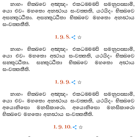
නාහං
භික‍්ඛවෙ
අඤ‍්ඤං
එකධම‍්මම‍්පි
සමනුපස‍්සාමි
,
යො
එවං
මහතො
අනත්‍ථාය
සංවත‍්තති
,
යථයිදං
භික‍්ඛවෙ
අසන‍්තුට‍්ඨිතා
.
අසන‍්තුට‍්ඨිතා
භික‍්ඛවෙ
මහතො
අනත්‍ථාය
සංවත‍්තතීති
.
1. 9. 8.
නාහං
භික‍්ඛවෙ
අඤ‍්ඤං
එකධම‍්මම‍්පි
සමනුපස‍්සාමි
,
යො
එවං
මහතො
අත්‍ථාය
සංවත‍්තති
,
යථයිදං
භික‍්ඛවෙ
සන‍්තුට‍්ඨිතා
.
සන‍්තුට‍්ඨිතා
භික‍්ඛවෙ
මහතො
අත්‍ථාය
සංවත‍්තතීති
.
1. 9. 9.
නාහං
භික‍්ඛවෙ
අඤ‍්ඤං
එකධම‍්මම‍්පි
සමනුපස‍්සාමි
,
යො
එවං
මහතො
අනත්‍ථාය
සංවත‍්තති
,
යථයිදං
භික‍්ඛවෙ
අයොනිසො
මනසිකාරො
.
අයොනිසො
මනසිකාරො
භික‍්ඛවෙ
මහතො
අනත්‍ථාය
සංවත‍්තතීති
.
1. 9. 10.