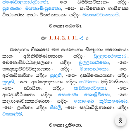
පිණ‍්ඩොලභාරද‍්වාජො
, -
පෙ
-
ධම‍්මකථිකානං
යදිදං
පුණ‍්ණො
මන‍්තාණිපුත‍්තො
, -
පෙ
-
සංඛිත‍්තෙන
භාසිතස‍්ස
විත්‍ථාරෙන
අත්‍ථං
විභජන‍්තානං
යදිදං
මහාකච‍්චානොති
.
වග‍්ගො
පඨමො
.
1. 14. 2. 1-11.
එතදග‍්ගං
භික‍්ඛවෙ
මම
සාවකානං
භික‍්ඛූනං
මනොමයං
කායං
අභිනිම‍්මිණන‍්තානං
යදිදං
චුල‍්ලපන්‍ථකො
,
2
චෙතොවිවට‍්ටකුසලානං
යදිදං
චුල‍්ලපන්‍ථකො
, -
පෙ
-
සඤ‍්ඤාවිවට‍්ටකුසලානං
යදිදං
මහාපන්‍ථකො
, -
පෙ
-
අරණවිහාරීනං
යදිදං
සුභූති
, -
පෙ
-
දක‍්ඛිණෙය්‍යානං
යදිදං
සුභූති
, -
පෙ
-
ආරඤ‍්ඤකානං
යදිදං
රෙවතො
ඛදිරවනියො
,
-
පෙ
-
ඣායීනං
යදිදං
කඞ‍්ඛාරෙවතො
, -
පෙ
-
ආරද‍්ධවිරියානං
යදිදං
සොණො
කොළිවීසො
, -
පෙ
-
කල්‍යාණවාක‍්කරණානං
යදිදං
සොණො
කුටිකණ‍්ණො
,
-
පෙ
-
ලාභීනං
යදිදං
සීවලී
, -
පෙ
-
සද‍්ධාධිමුත‍්තානං
යදිදං
වක‍්කලීති
.
වග‍්ගො
දුතියො
.