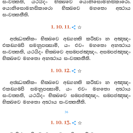
සංවත‍්තති
,
යථයිදං
භික‍්ඛවෙ
යොනිසොමනසිකාරො
.
යොනිසොමනසිකාරො
භික‍්ඛවෙ
මහතො
අත්‍ථාය
සංවත‍්තතීති
.
1. 10. 11.
අජ‍්ඣත‍්තිකං
භික‍්ඛවෙ
අඞ‍්ගන‍්ති
කරිත්‍වා
න
අඤ‍්ඤං
එකඞ‍්ගම‍්පි
සමනුපස‍්සාමි
,
යං
එවං
මහතො
අනත්‍ථාය
සංවත‍්තති
,
යථයිදං
භික‍්ඛවෙ
අසම‍්පජඤ‍්ඤං
.
අසම‍්පජඤ‍්ඤං
භික‍්ඛවෙ
මහතො
අනත්‍ථාය
සංවත‍්තතීති
.
1. 10. 12.
අජ‍්ඣත‍්තිකං
භික‍්ඛවෙ
අඞ‍්ගන‍්ති
කරිත්‍වා
න
අඤ‍්ඤං
එකඞ‍්ගම‍්පි
සමනුපස‍්සාමි
,
යං
එවං
මහතො
අත්‍ථාය
සංවත‍්තති
,
යථයිදං
භික‍්ඛවෙ
සම‍්පජඤ‍්ඤං
.
සම‍්පජඤ‍්ඤං
භික‍්ඛවෙ
මහතො
අත්‍ථාය
සංවත‍්තතීති
.
36
1. 10. 13.