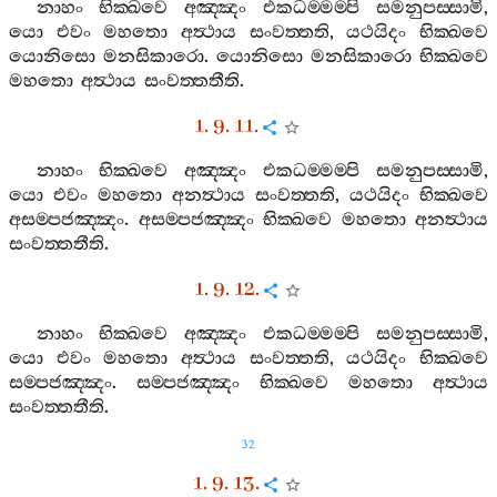
නාහං
භික‍්ඛවෙ
අඤ‍්ඤං
එකධම‍්මම‍්පි
සමනුපස‍්සාමි
,
යො
එවං
මහතො
අත්‍ථාය
සංවත‍්තති
,
යථයිදං
භික‍්ඛවෙ
යොනිසො
මනසිකාරො
.
යොනිසො
මනසිකාරො
භික‍්ඛවෙ
මහතො
අත්‍ථාය
සංවත‍්තතීති
.
1. 9. 11.
නාහං
භික‍්ඛවෙ
අඤ‍්ඤං
එකධම‍්මම‍්පි
සමනුපස‍්සාමි
,
යො
එවං
මහතො
අනත්‍ථාය
සංවත‍්තති
,
යථයිදං
භික‍්ඛවෙ
අසම‍්පජඤ‍්ඤං
.
අසම‍්පජඤ‍්ඤං
භික‍්ඛවෙ
මහතො
අනත්‍ථාය
සංවත‍්තතීති
.
1. 9. 12.
නාහං
භික‍්ඛවෙ
අඤ‍්ඤං
එකධම‍්මම‍්පි
සමනුපස‍්සාමි
,
යො
එවං
මහතො
අත්‍ථාය
සංවත‍්තති
,
යථයිදං
භික‍්ඛවෙ
සම‍්පජඤ‍්ඤං
.
සම‍්පජඤ‍්ඤං
භික‍්ඛවෙ
මහතො
අත්‍ථාය
සංවත‍්තතීති
.
32
1. 9. 13.