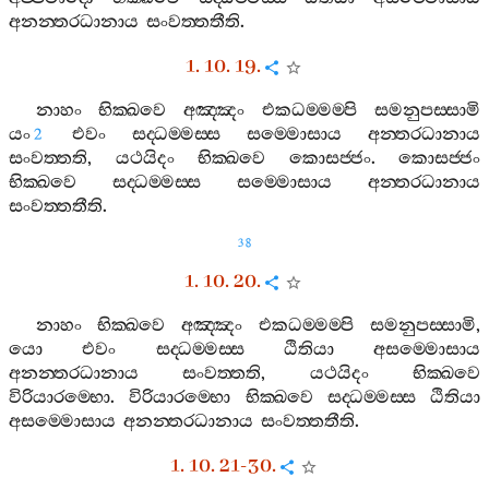
අනන‍්තරධානාය
සංවත‍්තතීති
.
1. 10. 19.
නාහං
භික‍්ඛවෙ
අඤ‍්ඤං
එකධම‍්මම‍්පි
සමනුපස‍්සාමි
යං
එවං
සද‍්ධම‍්මස‍්ස
සම‍්මොසාය
අන‍්තරධානාය
2
සංවත‍්තති
,
යථයිදං
භික‍්ඛවෙ
කොසජ‍්ජං
.
කොසජ‍්ජං
භික‍්ඛවෙ
සද‍්ධම‍්මස‍්ස
සම‍්මොසාය
අන‍්තරධානාය
සංවත‍්තතීති
.
38
1. 10. 20.
නාහං
භික‍්ඛවෙ
අඤ‍්ඤං
එකධම‍්මම‍්පි
සමනුපස‍්සාමි
,
යො
එවං
සද‍්ධම‍්මස‍්ස
ඨිතියා
අසම‍්මොසාය
අනන‍්තරධානාය
සංවත‍්තති
,
යථයිදං
භික‍්ඛවෙ
විරියාරම‍්භො
.
විරියාරම‍්භො
භික‍්ඛවෙ
සද‍්ධම‍්මස‍්ස
ඨිතියා
අසම‍්මොසාය
අනන‍්තරධානාය
සංවත‍්තතීති
.
1. 10. 21-30.