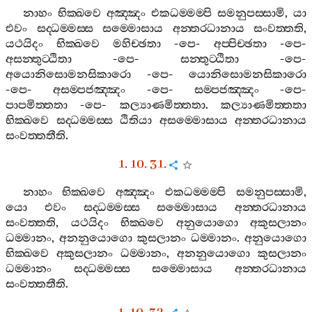
නාහං
භික‍්ඛවෙ
අඤ‍්ඤං
එකධම‍්මම‍්පි
සමනුපස‍්සාමි
,
යා
එවං
සද‍්ධම‍්මස‍්ස
සම‍්මොසාය
අන‍්තරධානාය
සංවත‍්තති
,
යථයිදං
භික‍්ඛවෙ
මහිච‍්ඡතා
-
පෙ
-
අප‍්පිච‍්ඡතා
-
පෙ
-
අසන‍්තුට‍්ඨිතා
-
පෙ
-
සන‍්තුට‍්ඨිතා
-
පෙ
-
අයොනිසොමනසිකාරො
-
පෙ
-
යොනිසොමනසිකාරො
-
පෙ
-
අසම‍්පජඤ‍්ඤං
-
පෙ
-
සම‍්පජඤ‍්ඤං
-
පෙ
-
පාපමිත‍්තතා
-
පෙ
-
කල්‍යාණමිත‍්තතා
.
කල්‍යාණමිත‍්තතා
භික‍්ඛවෙ
සද‍්ධම‍්මස‍්ස
ඨිතියා
අසම‍්මොසාය
අන‍්තරධානාය
සංවත‍්තතීති
.
1. 10. 31.
නාහං
භික‍්ඛවෙ
අඤ‍්ඤං
එකධම‍්මම‍්පි
සමනුපස‍්සාමි
,
යො
එවං
සද‍්ධම‍්මස‍්ස
සම‍්මොසාය
අන‍්තරධානාය
සංවත‍්තති
,
යථයිදං
භික‍්ඛවෙ
අනුයොගො
අකුසලානං
ධම‍්මානං
,
අනනුයොගො
කුසලානං
ධම‍්මානං
.
අනුයොගො
භික‍්ඛවෙ
අකුසලානං
ධම‍්මානං
,
අනනුයොගො
කුසලානං
ධම‍්මානං
සද‍්ධම‍්මස‍්ස
සම‍්මොසාය
අන‍්තරධානාය
සංවත‍්තතීති
.