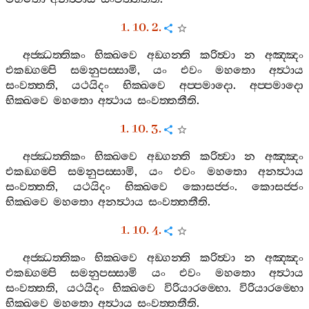
1. 10. 2.
අජ‍්ඣත‍්තිකං
භික‍්ඛවෙ
අඞ‍්ගන‍්ති
කරිත්‍වා
න
අඤ‍්ඤං
එකඞ‍්ගම‍්පි
සමනුපස‍්සාමි
,
යං
එවං
මහතො
අත්‍ථාය
සංවත‍්තති
,
යථයිදං
භික‍්ඛවෙ
අප‍්පමාදො
.
අප‍්පමාදො
භික‍්ඛවෙ
මහතො
අත්‍ථාය
සංවත‍්තතීති
.
1. 10. 3.
අජ‍්ඣත‍්තිකං
භික‍්ඛවෙ
අඞ‍්ගන‍්ති
කරිත්‍වා
න
අඤ‍්ඤං
එකඞ‍්ගම‍්පි
සමනුපස‍්සාමි
,
යං
එවං
මහතො
අනත්‍ථාය
සංවත‍්තති
,
යථයිදං
භික‍්ඛවෙ
කොසජ‍්ජං
.
කොසජ‍්ජං
භික‍්ඛවෙ
මහතො
අනත්‍ථාය
සංවත‍්තතීති
.
1. 10. 4.
අජ‍්ඣත‍්තිකං
භික‍්ඛවෙ
අඞ‍්ගන‍්ති
කරිත්‍වා
න
අඤ‍්ඤං
එකඞ‍්ගම‍්පි
සමනුපස‍්සාමි
යං
එවං
මහතො
අත්‍ථාය
සංවත‍්තති
,
යථයිදං
භික‍්ඛවෙ
විරියාරම‍්භො
.
විරියාරම‍්භො
භික‍්ඛවෙ
මහතො
අත්‍ථාය
සංවත‍්තතීති
.