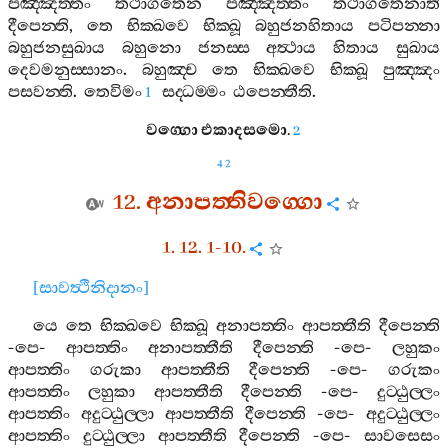
පඤ‍්ඤත‍්තං
තථාගතෙන
පඤ‍්ඤත‍්තං
තථාගතෙනාති
දීපෙන‍්ති
,
තෙ
භික‍්ඛවෙ
භික‍්ඛූ
බහුජනහිතාය
පටිපන‍්නා
බහුජනසුඛාය
බහුනො
ජනස‍්ස
අත්‍ථාය
හිතාය
සුඛාය
දෙවමනුස‍්සානං
.
බහුඤ‍්ච
තෙ
භික‍්ඛවෙ
භික‍්ඛූ
පුඤ‍්ඤං
පසවන‍්ති
.
තෙවිමං
සද‍්ධම‍්මං
ඨපෙන‍්තීති
.
1
වග‍්ගො
එකාදසමො
.
2
42
12.
අනාපත‍්තිවග‍්ගො
1. 12. 1-10.
[
සාවත්‍ථිනිදානං
]
යෙ
තෙ
භික‍්ඛවෙ
භික‍්ඛූ
අනාපත‍්තිං
ආපත‍්තීති
දීපෙන‍්ති
-
පෙ
-
ආපත‍්තිං
අනාපත‍්තීති
දීපෙන‍්ති
-
පෙ
-
ලහුකං
ආපත‍්තිං
ගරුකා
ආපත‍්තීති
දීපෙන‍්ති
-
පෙ
-
ගරුකං
ආපත‍්තිං
ලහුකා
ආපත‍්තීති
දීපෙන‍්ති
-
පෙ
-
දුට‍්ඨුල‍්ලං
ආපත‍්තිං
අදුට‍්ඨුල‍්ලා
ආපත‍්තීති
දීපෙන‍්ති
-
පෙ
-
අදුට‍්ඨුල‍්ලං
ආපත‍්තිං
දුට‍්ඨුල‍්ලා
ආපත‍්තීති
දීපෙන‍්ති
-
පෙ
-
සාවසෙසං