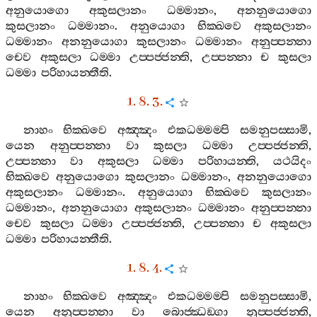
අනුයොගො
අකුසලානං
ධම‍්මානං
,
අනනුයොගො
කුසලානං
ධම‍්මානං
.
අනුයොගා
භික‍්ඛවෙ
අකුසලානං
ධම‍්මානං
අනනුයොගා
කුසලානං
ධම‍්මානං
අනුප‍්පන‍්නා
චෙව
අකුසලා
ධම‍්මා
උප‍්පජ‍්ජන‍්ති
,
උප‍්පන‍්නා
ච
කුසලා
ධම‍්මා
පරිහායන‍්තීති
.
1. 8. 3.
නාහං
භික‍්ඛවෙ
අඤ‍්ඤං
එකධම‍්මම‍්පි
සමනුපස‍්සාමි
,
යෙන
අනුප‍්පන‍්නා
වා
කුසලා
ධම‍්මා
උප‍්පජ‍්ජන‍්ති
,
උප‍්පන‍්නා
වා
අකුසලා
ධම‍්මා
පරිහායන‍්ති
,
යථයිදං
භික‍්ඛවෙ
අනුයොගො
කුසලානං
ධම‍්මානං
,
අනනුයොගො
අකුසලානං
ධම‍්මානං
.
අනුයොගා
භික‍්ඛවෙ
කුසලානං
ධම‍්මානං
,
අනනුයොගා
අකුසලානං
ධම‍්මානං
අනුප‍්පන‍්නා
චෙව
කුසලා
ධම‍්මා
උප‍්පජ‍්ජන‍්ති
,
උප‍්පන‍්නා
ච
අකුසලා
ධම‍්මා
පරිහායන‍්තීති
.
1. 8. 4.
නාහං
භික‍්ඛවෙ
අඤ‍්ඤං
එකධම‍්මම‍්පි
සමනුපස‍්සාමි
,
යෙන
අනුප‍්පන‍්නා
වා
බොජ‍්ඣඞ‍්ගා
නුප‍්පජ‍්ජන‍්ති
,