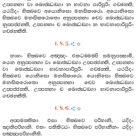
උප‍්පන‍්නා
වා
බොජ‍්ඣඞ‍්ගා
න
භාවනා
පාරිපූරිං
ගච‍්ඡන‍්ති
,
යථයිදං
භික‍්ඛවෙ
අයොනිසො
මනසිකාරො
.
අයොනිසො
භික‍්ඛවෙ
මනසිකරොතො
අනුප‍්පන‍්නා
චෙව
බොජ‍්ඣඞ‍්ගා
නුප‍්පජ‍්ජන‍්ති
,
උප‍්පන‍්නා
ච
බොජ‍්ඣඞ‍්ගා
න
භාවනාපාරිපූරිං
ගච‍්ඡන‍්තීති
.
1. 8. 5.
නාහං
භික‍්ඛවෙ
අඤ‍්ඤං
එකධම‍්මම‍්පි
සමනුපස‍්සාමි
,
යෙන
අනුප‍්පන‍්නා
වා
බොජ‍්ඣඞ‍්ගා
උප‍්පජ‍්ජන‍්ති
,
උප‍්පන‍්නා
වා
බොජ‍්ඣඞ‍්ගා
භාවනාපාරිපූරිං
ගච‍්ඡන‍්ති
,
යථයිදං
භික‍්ඛවෙ
යොනිසො
මනසිකාරො
.
යොනිසො
භික‍්ඛවෙ
මනසිකරොතො
අනුප‍්පන‍්නා
චෙව
බොජ‍්ඣඞ‍්ගා
උප‍්පජ‍්ජන‍්ති
,
උප‍්පන‍්නා
ච
බොජ‍්ඣඞ‍්ගා
භාවනාපාරිපූරිං
ගච‍්ඡන‍්තීති
.
1. 8. 6.
අප‍්පමත‍්තිකා
එසා
භික‍්ඛවෙ
පරිහානි
,
යදිදං
ඤාතිපරිහානි
.
එතං
පතිකිට‍්ඨං
භික‍්ඛවෙ
පරිහානීනං
යදිදං
පඤ‍්ඤාපරිහානීති
.