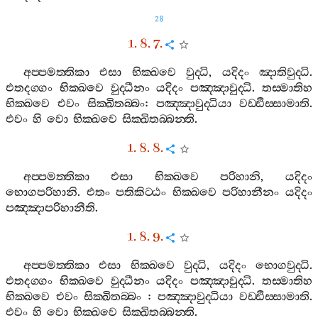
28
1. 8. 7.
අප‍්පමත‍්තිකා
එසා
භික‍්ඛවෙ
වුද‍්ධි
,
යදිදං
ඤාතිවුද‍්ධි
.
එතදග‍්ගං
භික‍්ඛවෙ
වුද‍්ධීනං
යදිදං
පඤ‍්ඤාවුද‍්ධි
.
තස‍්මාතිහ
භික‍්ඛවෙ
එවං
සික‍්ඛිතබ‍්බං
:
පඤ‍්ඤාවුද‍්ධියා
වඩ‍්ඪිස‍්සාමාති
.
එවං
හි
වො
භික‍්ඛවෙ
සික‍්ඛිතබ‍්බන‍්ති
.
1. 8. 8.
අප‍්පමත‍්තිකා
එසා
භික‍්ඛවෙ
පරිහානි
,
යදිදං
භොගපරිහානි
.
එතං
පතිකිට‍්ඨං
භික‍්ඛවෙ
පරිහානීනං
යදිදං
පඤ‍්ඤාපරිහානීති
.
1. 8. 9.
අප‍්පමත‍්තිකා
එසා
භික‍්ඛවෙ
වුද‍්ධි
,
යදිදං
භොගවුද‍්ධි
.
එතදග‍්ගං
භික‍්ඛවෙ
වුද‍්ධීනං
යදිදං
පඤ‍්ඤාවුද‍්ධි
.
තස‍්මාතිහ
භික‍්ඛවෙ
එවං
සික‍්ඛිතබ‍්බං
:
පඤ‍්ඤාවුද‍්ධියා
වඩ‍්ඪිස‍්සාමාති
.
එවං
හි
වො
භික‍්ඛවෙ
සික‍්ඛිතබ‍්බන‍්ති
.