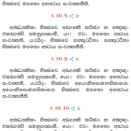
භික‍්ඛවෙ
මහතො
අනත්‍ථාය
සංවත‍්තතීති
.
1. 10. 8.
අජ‍්ඣත‍්තිකං
භික‍්ඛවෙ
අඞ‍්ගන‍්ති
කරිත්‍වා
න
අඤ‍්ඤං
එකඞ‍්ගම‍්පි
සමනුපස‍්සාමි
,
යා
එවං
මහතො
අත්‍ථාය
1
සංවත‍්තති
,
යථයිදං
භික‍්ඛවෙ
සන‍්තුට‍්ඨිතා
.
සන‍්තුට‍්ඨිතා
භික‍්ඛවෙ
මහතො
අත්‍ථාය
සංවත‍්තතීති
.
1. 10. 9.
අජ‍්ඣත‍්තිකං
භික‍්ඛවෙ
අඞ‍්ගන‍්ති
කරිත්‍වා
න
අඤ‍්ඤං
එකඞ‍්ගම‍්පි
සමනුපස‍්සාමි
,
යො
එවං
මහතො
අනත්‍ථාය
1
සංවත‍්තති
,
යථයිදං
භික‍්ඛවෙ
අයොනිසොමනසිකාරො
.
අයොනිසොමනසිකාරො
භික‍්ඛවෙ
මහතො
අනත්‍ථාය
සංවත‍්තතීති
.
1. 10. 10.
අජ‍්ඣත‍්තිකං
භික‍්ඛවෙ
අඞ‍්ගන‍්ති
කරිත්‍වා
න
අඤ‍්ඤං
එකඞ‍්ගම‍්පි
සමනුපස‍්සාමි
,
යො
එවං
මහතො
අත්‍ථාය
1