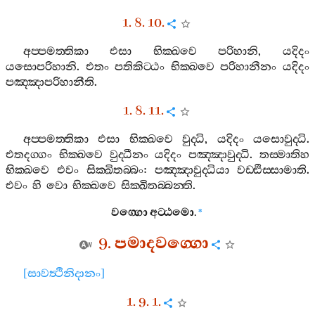
1. 8. 10.
අප‍්පමත‍්තිකා
එසා
භික‍්ඛවෙ
පරිහානි
,
යදිදං
යසොපරිහානි
.
එතං
පතිකිට‍්ඨං
භික‍්ඛවෙ
පරිහානීනං
යදිදං
පඤ‍්ඤාපරිහානීති
.
1. 8. 11.
අප‍්පමත‍්තිකා
එසා
භික‍්ඛවෙ
වුද‍්ධි
,
යදිදං
යසොවුද‍්ධි
.
එතදග‍්ගං
භික‍්ඛවෙ
වුද‍්ධීනං
යදිදං
පඤ‍්ඤාවුද‍්ධි
.
තස‍්මාතිහ
භික‍්ඛවෙ
එවං
සික‍්ඛිතබ‍්බං
:
පඤ‍්ඤාවුද‍්ධියා
වඩ‍්ඪිස‍්සාමාති
.
එවං
හි
වො
භික‍්ඛවෙ
සික‍්ඛිතබ‍්බන‍්ති
.
වග‍්ගො
අට‍්ඨමො
.
*
9.
පමාදවග‍්ගො
[
සාවත්‍ථිනිදානං
]
1. 9. 1.