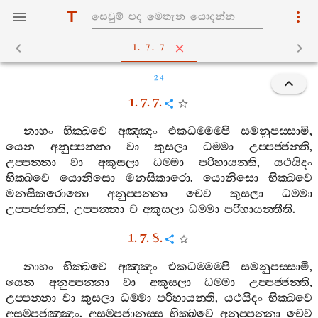
1. 7. 7
24
1. 7. 7.
නාහං
භික‍්ඛවෙ
අඤ‍්ඤං
එකධම‍්මම‍්පි
සමනුපස‍්සාමි
,
යෙන
අනුප‍්පන‍්නා
වා
කුසලා
ධම‍්මා
උප‍්පජ‍්ජන‍්ති
,
උප‍්පන‍්නා
වා
අකුසලා
ධම‍්මා
පරිහායන‍්ති
,
යථයිදං
භික‍්ඛවෙ
යොනිසො
මනසිකාරො
.
යොනිසො
භික‍්ඛවෙ
මනසිකරොතො
අනුප‍්පන‍්නා
චෙව
කුසලා
ධම‍්මා
උප‍්පජ‍්ජන‍්ති
,
උප‍්පන‍්නා
ච
අකුසලා
ධම‍්මා
පරිහායන‍්තීති
.
1. 7. 8.
නාහං
භික‍්ඛවෙ
අඤ‍්ඤං
එකධම‍්මම‍්පි
සමනුපස‍්සාමි
,
යෙන
අනුප‍්පන‍්නා
වා
අකුසලා
ධම‍්මා
උප‍්පජ‍්ජන‍්ති
,
උප‍්පන‍්නා
වා
කුසලා
ධම‍්මා
පරිහායන‍්ති
,
යථයිදං
භික‍්ඛවෙ
අසම‍්පජඤ‍්ඤං
.
අසම‍්පජානස‍්ස
භික‍්ඛවෙ
අනුප‍්පන‍්නා
චෙව