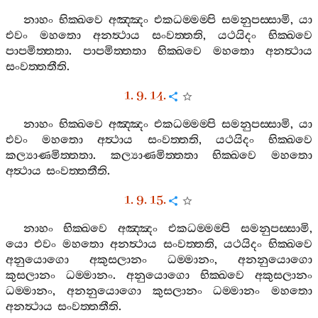
නාහං
භික‍්ඛවෙ
අඤ‍්ඤං
එකධම‍්මම‍්පි
සමනුපස‍්සාමි
,
යා
එවං
මහතො
අනත්‍ථාය
සංවත‍්තති
,
යථයිදං
භික‍්ඛවෙ
පාපමිත‍්තතා
.
පාපමිත‍්තතා
භික‍්ඛවෙ
මහතො
අනත්‍ථාය
සංවත‍්තතීති
.
1. 9. 14.
නාහං
භික‍්ඛවෙ
අඤ‍්ඤං
එකධම‍්මම‍්පි
සමනුපස‍්සාමි
,
යා
එවං
මහතො
අත්‍ථාය
සංවත‍්තති
,
යථයිදං
භික‍්ඛවෙ
කල්‍යාණමිත‍්තතා
.
කල්‍යාණමිත‍්තතා
භික‍්ඛවෙ
මහතො
අත්‍ථාය
සංවත‍්තතීති
.
1. 9. 15.
නාහං
භික‍්ඛවෙ
අඤ‍්ඤං
එකධම‍්මම‍්පි
සමනුපස‍්සාමි
,
යො
එවං
මහතො
අනත්‍ථාය
සංවත‍්තති
,
යථයිදං
භික‍්ඛවෙ
අනුයොගො
අකුසලානං
ධම‍්මානං
,
අනනුයොගො
කුසලානං
ධම‍්මානං
.
අනුයොගො
භික‍්ඛවෙ
අකුසලානං
ධම‍්මානං
,
අනනුයොගො
කුසලානං
ධම‍්මානං
මහතො
අනත්‍ථාය
සංවත‍්තතීති
.