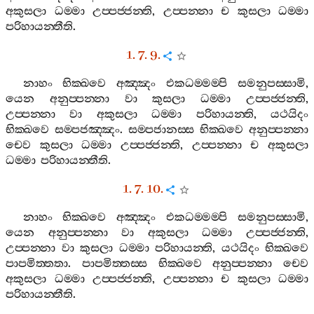
අකුසලා
ධම‍්මා
උප‍්පජ‍්ජන‍්ති
,
උප‍්පන‍්නා
ච
කුසලා
ධම‍්මා
පරිහායන‍්තීති
.
1. 7. 9.
නාහං
භික‍්ඛවෙ
අඤ‍්ඤං
එකධම‍්මම‍්පි
සමනුපස‍්සාමි
,
යෙන
අනුප‍්පන‍්නා
වා
කුසලා
ධම‍්මා
උප‍්පජ‍්ජන‍්ති
,
උප‍්පන‍්නා
වා
අකුසලා
ධම‍්මා
පරිහායන‍්ති
,
යථයිදං
භික‍්ඛවෙ
සම‍්පජඤ‍්ඤං
.
සම‍්පජානස‍්ස
භික‍්ඛවෙ
අනුප‍්පන‍්නා
චෙව
කුසලා
ධම‍්මා
උප‍්පජ‍්ජන‍්ති
,
උප‍්පන‍්නා
ච
අකුසලා
ධම‍්මා
පරිහායන‍්තීති
.
1. 7. 10.
නාහං
භික‍්ඛවෙ
අඤ‍්ඤං
එකධම‍්මම‍්පි
සමනුපස‍්සාමි
,
යෙන
අනුප‍්පන‍්නා
වා
අකුසලා
ධම‍්මා
උප‍්පජ‍්ජන‍්ති
,
උප‍්පන‍්නා
වා
කුසලා
ධම‍්මා
පරිහායන‍්ති
,
යථයිදං
භික‍්ඛවෙ
පාපමිත‍්තතා
.
පාපමිත‍්තස‍්ස
භික‍්ඛවෙ
අනුප‍්පන‍්නා
චෙව
අකුසලා
ධම‍්මා
උප‍්පජ‍්ජන‍්ති
,
උප‍්පන‍්නා
ච
කුසලා
ධම‍්මා
පරිහායන‍්තීති
.