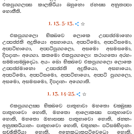
එකපුග‍්ගලස‍්ස
කාලකිරියා
බහුනො
ජනස‍්ස
අනුතප‍්පා
හොතීති
.
1. 13. 5-13.
එකපුග‍්ගලො
භික‍්ඛවෙ
ලොකෙ
උප‍්පජ‍්ජමානො
උප‍්පජ‍්ජති
අදුතියො
අසහායො
,
අප‍්පටිමො
,
අප‍්පටිසමො
,
අප‍්පටිභාගො
,
අප‍්පටිපුග‍්ගලො
,
අසමො
අසමසමො
,
දිපදානං
අග‍්ගො
.
කතමො
එකපුග‍්ගලො
:
තථාගතො
අරහං
සම‍්මාසම‍්බුද‍්ධො
.
අයං
ඛො
භික‍්ඛවෙ
එකපුග‍්ගලො
ලොකෙ
උප‍්පජ‍්ජමානො
උප‍්පජ‍්ජති
අදුතියො
,
අසහායො
,
අප‍්පටිමො
,
අප‍්පටිසමො
,
අප‍්පටිභාගො
,
අප‍්පටි
පුග‍්ගලො
,
අසමො
,
අසමසමො
,
දිපදානං
අග‍්ගොති
.
1. 13. 14-25.
එකපුග‍්ගලස‍්ස
භික‍්ඛවෙ
පාතුභාවා
මහතො
චක‍්ඛුස‍්ස
පාතුභාවො
හොති
,
මහතො
ආලොකස‍්ස
පාතුභාවො
හොති
,
මහතො
ඔභාසස‍්ස
පාතුභාවො
හොති
,
ඡන‍්නං
අනුත‍්තරියානං
පාතුභාවො
හොති
,
චතුන‍්නං
පටිසම‍්භිදානං
සච‍්ඡිකිරියා
හොති
,
අනෙකධාතුපටිවෙධො
හොති
,