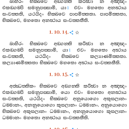
බාහිරං
භික‍්ඛවෙ
අඞ‍්ගන‍්ති
කරිත්‍වා
න
අඤ‍්ඤං
එකඞ‍්ගම‍්පි
සමනුපස‍්සාමි
,
යා
එවං
මහතො
අනත්‍ථාය
1
සංවත‍්තති
,
යථයිදං
භික‍්ඛවෙ
පාපමිත‍්තතා
.
පාපමිත‍්තතා
,
භික‍්ඛවෙ
,
මහතො
අනත්‍ථාය
සංවත‍්තතීති
.
1. 10. 14.
බාහිරං
භික‍්ඛවෙ
අඞ‍්ගන‍්ති
කරිත්‍වා
න
අඤ‍්ඤං
එකඞ‍්ගම‍්පි
සමනුපස‍්සාමි
,
යා
එවං
මහතො
අත්‍ථාය
1
සංවත‍්තති
,
යථයිදං
භික‍්ඛවෙ
කල්‍යාණමිත‍්තතා
.
කල්‍යාණමිත‍්තතා
භික‍්ඛවෙ
මහතො
අත්‍ථාය
සංවත‍්තතීති
.
1. 10. 15.
අජ‍්ඣත‍්තිකං
භික‍්ඛවෙ
අඞ‍්ගන‍්ති
කරිත්‍වා
න
අඤ‍්ඤං
එකඞ‍්ගම‍්පි
සමනුපස‍්සාමි
,
යො
එවං
මහතො
අනත්‍ථාය
සංවත‍්තති
,
යථයිදං
භික‍්ඛවෙ
අනුයොගො
අකුසලානං
ධම‍්මානං
,
අනනුයොගො
කුසලානං
ධම‍්මානං
.
අනුයොගො
භික‍්ඛවෙ
අකුසලානං
ධම‍්මානං
,
අනනුයොගො
කුසලානං
ධම‍්මානං
මහතො
අනත්‍ථාය
සංවත‍්තතීති
.