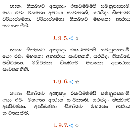
නාහං
භික‍්ඛවෙ
අඤ‍්ඤං
එකධම‍්මම‍්පි
සමනුපස‍්සාමි
,
යො
එවං
මහතො
අත්‍ථාය
සංවත‍්තති
,
යථයිදං
භික‍්ඛවෙ
විරියාරම‍්භො
.
විරියාරම‍්භො
භික‍්ඛවෙ
මහතො
අත්‍ථාය
සංවත‍්තතීති
.
1. 9. 5.
නාහං
භික‍්ඛවෙ
අඤ‍්ඤං
එකධම‍්මම‍්පි
සමනුපස‍්සාමි
,
යො
එවං
මහතො
අනත්‍ථාය
සංවත‍්තති
,
යථයිදං
භික‍්ඛවෙ
මහිච‍්ඡතා
.
මහිච‍්ඡතා
භික‍්ඛවෙ
මහතො
අනත්‍ථාය
සංවත‍්තතීති
.
1. 9. 6.
නාහං
භික‍්ඛවෙ
අඤ‍්ඤං
එකධම‍්මම‍්පි
සමනුපස‍්සාමි
,
යො
එවං
මහතො
අත්‍ථාය
සංවත‍්තති
,
යථයිදං
භික‍්ඛවෙ
අප‍්පිච‍්ඡතා
.
අප‍්පිච‍්ඡතා
භික‍්ඛවෙ
මහතො
අත්‍ථාය
සංවත‍්තතීති
.
1. 9. 7.