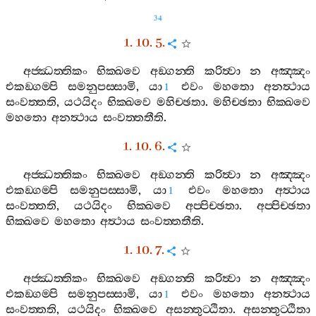
34
1. 10. 5.
අජ‍්ඣත‍්තිකං
භික‍්ඛවෙ
අඞ‍්ගන‍්ති
කරිත්‍වා
න
අඤ‍්ඤං
එකඞ‍්ගම‍්පි
සමනුපස‍්සාමි
,
යා
එවං
මහතො
අනත්‍ථාය
1
සංවත‍්තති
,
යථයිදං
භික‍්ඛවෙ
මහිච‍්ඡතා
.
මහිච‍්ඡතා
භික‍්ඛවෙ
මහතො
අනත්‍ථාය
සංවත‍්තතීති
.
1. 10. 6.
අජ‍්ඣත‍්තිකං
භික‍්ඛවෙ
අඞ‍්ගන‍්ති
කරිත්‍වා
න
අඤ‍්ඤං
එකඞ‍්ගම‍්පි
සමනුපස‍්සාමි
,
යා
එවං
මහතො
අත්‍ථාය
1
සංවත‍්තති
,
යථයිදං
භික‍්ඛවෙ
අප‍්පිච‍්ඡතා
.
අප‍්පිච‍්ඡතා
භික‍්ඛවෙ
මහතො
අත්‍ථාය
සංවත‍්තතීති
.
1. 10. 7.
අජ‍්ඣත‍්තිකං
භික‍්ඛවෙ
අඞ‍්ගන‍්ති
කරිත්‍වා
න
අඤ‍්ඤං
එකඞ‍්ගම‍්පි
සමනුපස‍්සාමි
,
යා
එවං
මහතො
අනත්‍ථාය
1
සංවත‍්තති
,
යථයිදං
භික‍්ඛවෙ
අසන‍්තුට‍්ඨිතා
.
අසන‍්තුට‍්ඨිතා