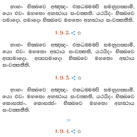
නාහං
භික‍්ඛවෙ
අඤ‍්ඤං
එකධම‍්මම‍්පි
සමනුපස‍්සාමි
,
යො
එවං
මහතො
අනත්‍ථාය
සංවත‍්තති
.
යථයිදං
භික‍්ඛවෙ
පමාදො
.
පමාදො
භික‍්ඛවෙ
මහතො
අනත්‍ථාය
සංවත‍්තතීති
.
1. 9. 2.
නාහං
භික‍්ඛවෙ
අඤ‍්ඤං
එකධම‍්මම‍්පි
සමනුපස‍්සාමි
,
යො
එවං
මහතො
අත්‍ථාය
සංවත‍්තති
,
යථයිදං
භික‍්ඛවෙ
අප‍්පමාදො
.
අප‍්පපමාදො
භික‍්ඛවෙ
මහතො
අත්‍ථාය
සංවත‍්තතීති
.
1. 9. 3.
නාහං
භික‍්ඛවෙ
අඤ‍්ඤං
එකධම‍්මම‍්පි
සමනුපස‍්සාමි
,
යො
එවං
මහතො
අනත්‍ථාය
සංවත‍්තති
,
යථයිදං
භික‍්ඛවෙ
කොසජ‍්ජං
.
කොසජ‍්ජං
භික‍්ඛවෙ
මහතො
අනත්‍ථාය
සංවත‍්තතීති
.
30
1. 9. 4.