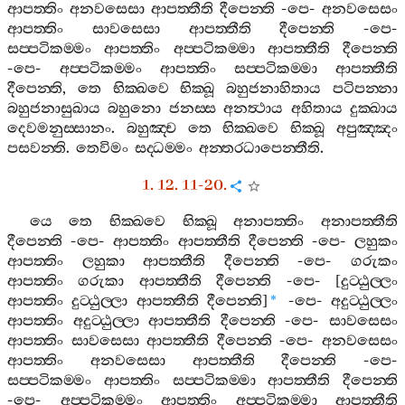
ආපත‍්තිං
අනවසෙසා
ආපත‍්තීති
දීපෙන‍්ති
-
පෙ
-
අනවසෙසං
ආපත‍්තිං
සාවසෙසා
ආපත‍්තීති
දීපෙන‍්ති
-
පෙ
-
සප‍්පටිකම‍්මං
ආපත‍්තිං
අප‍්පටිකම‍්මා
ආපත‍්තීති
දීපෙන‍්ති
-
පෙ
-
අප‍්පටිකම‍්මං
ආපත‍්තිං
සප‍්පටිකම‍්මා
ආපත‍්තීති
දීපෙන‍්ති
,
තෙ
භික‍්ඛවෙ
භික‍්ඛූ
බහුජනාහිතාය
පටිපන‍්නා
බහුජනාසුඛාය
බහුනො
ජනස‍්ස
අනත්‍ථාය
අහිතාය
දුක‍්ඛාය
දෙවමනුස‍්සානං
.
බහුඤ‍්ච
තෙ
භික‍්ඛවෙ
භික‍්ඛූ
අපුඤ‍්ඤං
පසවන‍්ති
.
තෙවිමං
සද‍්ධම‍්මං
අන‍්තරධාපෙන‍්තීති
.
1. 12. 11-20.
යෙ
තෙ
භික‍්ඛවෙ
භික‍්ඛූ
අනාපත‍්තිං
අනාපත‍්තීති
දීපෙන‍්ති
-
පෙ
-
ආපත‍්තිං
ආපත‍්තීති
දීපෙන‍්ති
-
පෙ
-
ලහුකං
ආපත‍්තිං
ලහුකා
ආපත‍්තීති
දීපෙන‍්ති
-
පෙ
-
ගරුකං
ආපත‍්තිං
ගරුකා
ආපත‍්තීති
දීපෙන‍්ති
-
පෙ
- [
දුට‍්ඨුල‍්ලං
ආපත‍්තිං
දුට‍්ඨුල‍්ලා
ආපත‍්තීති
දීපෙන‍්ති
]
-
පෙ
-
අදුට‍්ඨුල‍්ලං
*
ආපත‍්තිං
අදුට‍්ඨුල‍්ලා
ආපත‍්තීති
දීපෙන‍්ති
-
පෙ
-
සාවසෙසං
ආපත‍්තිං
සාවසෙසා
ආපත‍්තීති
දීපෙන‍්ති
-
පෙ
-
අනවසෙසං
ආපත‍්තිං
අනවසෙසා
ආපත‍්තීති
දීපෙන‍්ති
-
පෙ
-
සප‍්පටිකම‍්මං
ආපත‍්තිං
සප‍්පටිකම‍්මා
ආපත‍්තීති
දීපෙන‍්ති
-
පෙ
-
අප‍්පටිකම‍්මං
ආපත‍්තිං
අප‍්පටිකම‍්මා
ආපත‍්තීති