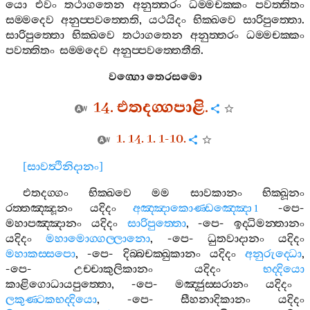
යො
එවං
තථාගතෙන
අනුත‍්තරං
ධම‍්මචක‍්කං
පවත‍්තිතං
සම‍්මදෙව
අනුප‍්පවත‍්තෙති
,
යථයිදං
භික‍්ඛවෙ
සාරිපුත‍්තො
.
සාරිපුත‍්තො
භික‍්ඛවෙ
තථාගතෙන
අනුත‍්තරං
ධම‍්මචක‍්කං
පවත‍්තිතං
සම‍්මදෙව
අනුප‍්පවත‍්තෙතීති
.
වග‍්ගො
තෙරසමො
14.
එතදග‍්ගපාළි
.
1. 14. 1. 1-10.
[
සාවත්‍ථිනිදානං
]
එතදග‍්ගං
භික‍්ඛවෙ
මම
සාවකානං
භික‍්ඛූනං
රත‍්තඤ‍්ඤූනං
යදිදං
අඤ‍්ඤාකොණ‍්ඩඤ‍්ඤො
-
පෙ
-
1
මහාපඤ‍්ඤානං
යදිදං
සාරිපුත‍්තො
, -
පෙ
-
ඉද‍්ධිමන‍්තානං
යදිදං
මහාමොග‍්ගල‍්ලානො
, -
පෙ
-
ධුතවාදානං
යදිදං
මහාකස‍්සපො
, -
පෙ
-
දිබ‍්බචක‍්ඛුකානං
යදිදං
අනුරුද‍්ධො
,
-
පෙ
-
උච‍්චාකුලිකානං
යදිදං
භද‍්දියො
කාළිගොධායපුත‍්තො
, -
පෙ
-
මඤ‍්ජුස‍්සරානං
යදිදං
ලකුණ‍්ටකභද‍්දියො
, -
පෙ
-
සීහනාදිකානං
යදිදං