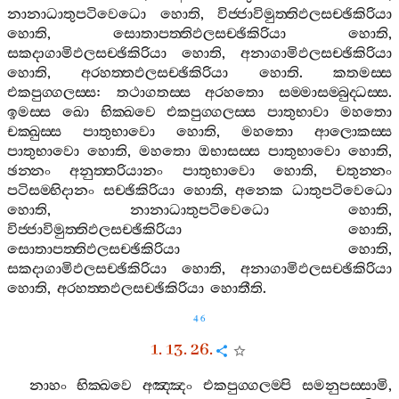
නානාධාතුපටිවෙධො
හොති
,
විජ‍්ජාවිමුත‍්තිඵලසච‍්ඡිකිරියා
හොති
,
සොතාපත‍්තිඵලසච‍්ඡිකිරියා
හොති
,
සකදාගාමිඵලසච‍්ඡිකිරියා
හොති
,
අනාගාමිඵලසච‍්ඡිකිරියා
හොති
,
අරහත‍්තඵලසච‍්ඡිකිරියා
හොති
.
කතමස‍්ස
එකපුග‍්ගලස‍්ස
:
තථාගතස‍්ස
අරහතො
සම‍්මාසම‍්බුද‍්ධස‍්ස
.
ඉමස‍්ස
ඛො
භික‍්ඛවෙ
එකපුග‍්ගලස‍්ස
පාතුභාවා
මහතො
චක‍්ඛුස‍්ස
පාතුභාවො
හොති
,
මහතො
ආලොකස‍්ස
පාතුභාවො
හොති
,
මහතො
ඔභාසස‍්ස
පාතුභාවො
හොති
,
ඡන‍්නං
අනුත‍්තරියානං
පාතුභාවො
හොති
,
චතුන‍්නං
පටිසම‍්භිදානං
සච‍්ඡිකිරියා
හොති
,
අනෙක
ධාතුපටිවෙධො
හොති
,
නානාධාතුපටිවෙධො
හොති
,
විජ‍්ජාවිමුත‍්තිඵලසච‍්ඡිකිරියා
හොති
,
සොතාපත‍්තිඵලසච‍්ඡිකිරියා
හොති
,
සකදාගාමිඵලසච‍්ඡිකිරියා
හොති
,
අනාගාමිඵලසච‍්ඡිකිරියා
හොති
,
අරහත‍්තඵලසච‍්ඡිකිරියා
හොතීති
.
46
1. 13. 26.
නාහං
භික‍්ඛවෙ
අඤ‍්ඤං
එකපුග‍්ගලම‍්පි
සමනුපස‍්සාමි
,