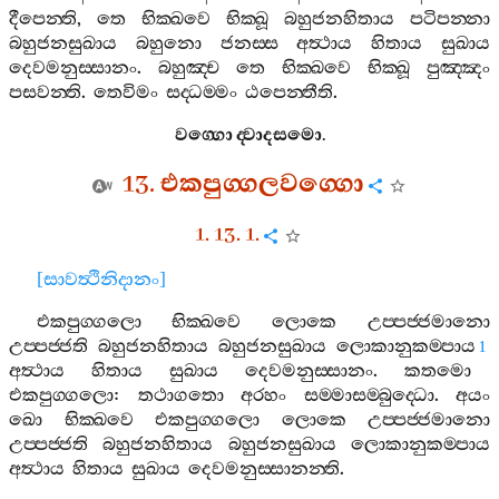
දීපෙන‍්ති
,
තෙ
භික‍්ඛවෙ
භික‍්ඛූ
බහුජනහිතාය
පටිපන‍්නා
බහුජනසුඛාය
බහුනො
ජනස‍්ස
අත්‍ථාය
හිතාය
සුඛාය
දෙවමනුස‍්සානං
.
බහුඤ‍්ච
තෙ
භික‍්ඛවෙ
භික‍්ඛූ
පුඤ‍්ඤං
පසවන‍්ති
.
තෙවිමං
සද‍්ධම‍්මං
ඨපෙන‍්තීති
.
වග‍්ගො
ද‍්වාදසමො
.
13.
එකපුග‍්ගලවග‍්ගො
1. 13. 1.
[
සාවත්‍ථිනිදානං
]
එකපුග‍්ගලො
භික‍්ඛවෙ
ලොකෙ
උප‍්පජ‍්ජමානො
උප‍්පජ‍්ජති
බහුජනහිතාය
බහුජනසුඛාය
ලොකානුකම‍්පාය
1
අත්‍ථාය
හිතාය
සුඛාය
දෙවමනුස‍්සානං
.
කතමො
එකපුග‍්ගලො
:
තථාගතො
අරහං
සම‍්මාසම‍්බුද‍්ධො
.
අයං
ඛො
භික‍්ඛවෙ
එකපුග‍්ගලො
ලොකෙ
උප‍්පජ‍්ජමානො
උප‍්පජ‍්ජති
බහුජනහිතාය
බහුජනසුඛාය
ලොකානුකම‍්පාය
අත්‍ථාය
හිතාය
සුඛාය
දෙවමනුස‍්සානන‍්ති
.