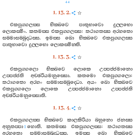
44
1. 13. 2.
එකපුග‍්ගලස‍්ස
භික‍්ඛවෙ
පාතුභාවො
දුල‍්ලභො
ලොකස‍්මිං
.
කතමස‍්ස
එකපුග‍්ගලස‍්ස
:
තථාගතස‍්ස
අරහතො
සම‍්මාසම‍්බුද‍්ධස‍්ස
.
ඉමස‍්ස
ඛො
භික‍්ඛවෙ
එකපුග‍්ගලස‍්ස
පාතුභාවො
දුල‍්ලභො
ලොකස‍්මින‍්ති
.
1. 13. 3.
එකපුග‍්ගලො
භික‍්ඛවෙ
ලොකෙ
උප‍්පජ‍්ජමානො
උප‍්පජ‍්ජති
අච‍්ඡරියමනුස‍්සො
.
කතමො
එකපුග‍්ගලො
:
තථාගතො
අරහං
සම‍්මාසම‍්බුද‍්ධො
.
අයං
ඛො
භික‍්ඛවෙ
එකපුග‍්ගලො
ලොකෙ
උප‍්පජ‍්ජමානො
උප‍්පජ‍්ජති
අච‍්ඡරියමනුස‍්සොති
.
1. 13. 4.
එකපුග‍්ගලස‍්ස
භික‍්ඛවෙ
කාලකිරියා
බහුනො
ජනස‍්ස
අනුතප‍්පා
හොති
.
කතමස‍්ස
එකපුග‍්ගලස‍්ස
:
තථාගතස‍්ස
1
අරහතො
සම‍්මාසම‍්බුද‍්ධස‍්ස
.
ඉමස‍්ස
ඛො
භික‍්ඛවෙ