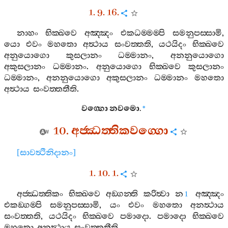
1. 9. 16.
නාහං
භික‍්ඛවෙ
අඤ‍්ඤං
එකධම‍්මම‍්පි
සමනුපස‍්සාමි
,
යො
එවං
මහතො
අත්‍ථාය
සංවත‍්තති
,
යථයිදං
භික‍්ඛවෙ
අනුයොගො
කුසලානං
ධම‍්මානං
,
අනනුයොගො
අකුසලානං
ධම‍්මානං
.
අනුයොගො
භික‍්ඛවෙ
කුසලානං
ධම‍්මානං
,
අනනුයොගො
අකුසලානං
ධම‍්මානං
මහතො
අත්‍ථාය
සංවත‍්තතීති
.
වග‍්ගො
නවමො
.
*
10.
අජ‍්ඣත‍්තිකවග‍්ගො
[
සාවත්‍ථිනිදානං
]
1. 10. 1.
අජ‍්ඣත‍්තිකං
භික‍්ඛවෙ
අඞ‍්ගන‍්ති
කරිත්‍වා
න
අඤ‍්ඤං
1
එකඞ‍්ගම‍්පි
සමනුපස‍්සාමි
,
යං
එවං
මහතො
අනත්‍ථාය
සංවත‍්තති
,
යථයිදං
භික‍්ඛවෙ
පමාදො
.
පමාදො
භික‍්ඛවෙ
මහතො
අනත්‍ථාය
සංවත‍්තතීති
.