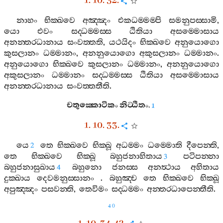
1. 10. 32.
නාහං
භික‍්ඛවෙ
අඤ‍්ඤං
එකධම‍්මම‍්පි
සමනුපස‍්සාමි
,
යො
එවං
සද‍්ධම‍්මස‍්ස
ඨිතියා
අසම‍්මොසාය
අනන‍්තරධානාය
සංවත‍්තති
,
යථයිදං
භික‍්ඛවෙ
අනුයොගො
කුසලානං
ධම‍්මානං
,
අනනුයොගො
අකුසලානං
ධම‍්මානං
.
අනුයොගො
භික‍්ඛවෙ
කුසලානං
ධම‍්මානං
,
අනනුයොගො
අකුසලානං
ධම‍්මානං
සද‍්ධම‍්මස‍්ස
ඨිතියා
අසම‍්මොසාය
අනන‍්තරධානාය
සංවත‍්තතීති
.
චතුක‍්කොටිකං
නිට‍්ඨිතං
.
1
1. 10. 33.
යෙ
තෙ
භික‍්ඛවෙ
භික‍්ඛූ
අධම‍්මං
ධම‍්මොති
දීපෙන‍්ති
,
2
තෙ
භික‍්ඛවෙ
භික‍්ඛූ
බහුජනාහිතාය
පටිපන‍්නා
3
බහුජනාසුඛාය
බහුනො
ජනස‍්ස
අනත්‍ථාය
අහිතාය
4
දුක‍්ඛාය
දෙවමනුස‍්සානං
.
බහුඤ‍්ච
තෙ
භික‍්ඛවෙ
භික‍්ඛූ
අපුඤ‍්ඤං
පසවන‍්ති
,
තෙවිමං
සද‍්ධම‍්මං
අන‍්තරධාපෙන‍්තීති
.
40