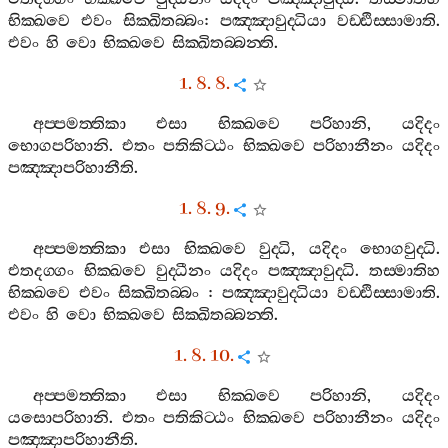
භික‍්ඛවෙ
එවං
සික‍්ඛිතබ‍්බං
:
පඤ‍්ඤාවුද‍්ධියා
වඩ‍්ඪිස‍්සාමාති
.
එවං
හි
වො
භික‍්ඛවෙ
සික‍්ඛිතබ‍්බන‍්ති
.
1. 8. 8.
අප‍්පමත‍්තිකා
එසා
භික‍්ඛවෙ
පරිහානි
,
යදිදං
භොගපරිහානි
.
එතං
පතිකිට‍්ඨං
භික‍්ඛවෙ
පරිහානීනං
යදිදං
පඤ‍්ඤාපරිහානීති
.
1. 8. 9.
අප‍්පමත‍්තිකා
එසා
භික‍්ඛවෙ
වුද‍්ධි
,
යදිදං
භොගවුද‍්ධි
.
එතදග‍්ගං
භික‍්ඛවෙ
වුද‍්ධීනං
යදිදං
පඤ‍්ඤාවුද‍්ධි
.
තස‍්මාතිහ
භික‍්ඛවෙ
එවං
සික‍්ඛිතබ‍්බං
:
පඤ‍්ඤාවුද‍්ධියා
වඩ‍්ඪිස‍්සාමාති
.
එවං
හි
වො
භික‍්ඛවෙ
සික‍්ඛිතබ‍්බන‍්ති
.
1. 8. 10.
අප‍්පමත‍්තිකා
එසා
භික‍්ඛවෙ
පරිහානි
,
යදිදං
යසොපරිහානි
.
එතං
පතිකිට‍්ඨං
භික‍්ඛවෙ
පරිහානීනං
යදිදං
පඤ‍්ඤාපරිහානීති
.