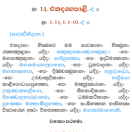
14.
එතදග‍්ගපාළි
.
1. 14. 1. 1-10.
[
සාවත්‍ථිනිදානං
]
එතදග‍්ගං
භික‍්ඛවෙ
මම
සාවකානං
භික‍්ඛූනං
රත‍්තඤ‍්ඤූනං
යදිදං
අඤ‍්ඤාකොණ‍්ඩඤ‍්ඤො
-
පෙ
-
1
මහාපඤ‍්ඤානං
යදිදං
සාරිපුත‍්තො
, -
පෙ
-
ඉද‍්ධිමන‍්තානං
යදිදං
මහාමොග‍්ගල‍්ලානො
, -
පෙ
-
ධුතවාදානං
යදිදං
මහාකස‍්සපො
, -
පෙ
-
දිබ‍්බචක‍්ඛුකානං
යදිදං
අනුරුද‍්ධො
,
-
පෙ
-
උච‍්චාකුලිකානං
යදිදං
භද‍්දියො
කාළිගොධායපුත‍්තො
, -
පෙ
-
මඤ‍්ජුස‍්සරානං
යදිදං
ලකුණ‍්ටකභද‍්දියො
, -
පෙ
-
සීහනාදිකානං
යදිදං
පිණ‍්ඩොලභාරද‍්වාජො
, -
පෙ
-
ධම‍්මකථිකානං
යදිදං
පුණ‍්ණො
මන‍්තාණිපුත‍්තො
, -
පෙ
-
සංඛිත‍්තෙන
භාසිතස‍්ස
විත්‍ථාරෙන
අත්‍ථං
විභජන‍්තානං
යදිදං
මහාකච‍්චානොති
.
වග‍්ගො
පඨමො
.