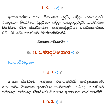
1. 8. 11.
අප‍්පමත‍්තිකා
එසා
භික‍්ඛවෙ
වුද‍්ධි
,
යදිදං
යසොවුද‍්ධි
.
එතදග‍්ගං
භික‍්ඛවෙ
වුද‍්ධීනං
යදිදං
පඤ‍්ඤාවුද‍්ධි
.
තස‍්මාතිහ
භික‍්ඛවෙ
එවං
සික‍්ඛිතබ‍්බං
:
පඤ‍්ඤාවුද‍්ධියා
වඩ‍්ඪිස‍්සාමාති
.
එවං
හි
වො
භික‍්ඛවෙ
සික‍්ඛිතබ‍්බන‍්ති
.
වග‍්ගො
අට‍්ඨමො
.
*
9.
පමාදවග‍්ගො
[
සාවත්‍ථිනිදානං
]
1. 9. 1.
නාහං
භික‍්ඛවෙ
අඤ‍්ඤං
එකධම‍්මම‍්පි
සමනුපස‍්සාමි
,
යො
එවං
මහතො
අනත්‍ථාය
සංවත‍්තති
.
යථයිදං
භික‍්ඛවෙ
පමාදො
.
පමාදො
භික‍්ඛවෙ
මහතො
අනත්‍ථාය
සංවත‍්තතීති
.
1. 9. 2.