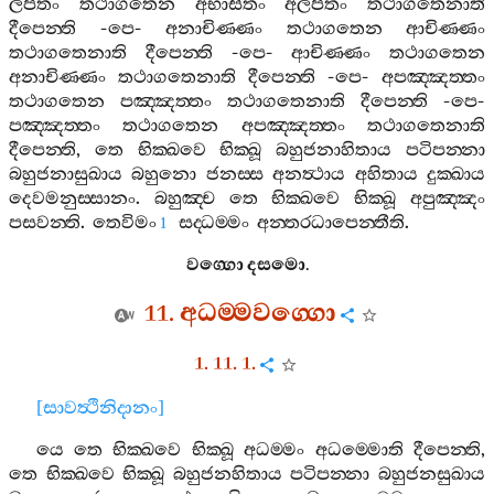
ලපිතං
තථාගතෙන
අභාසිතං
අලපිතං
තථාගතෙනාති
දීපෙන‍්ති
-
පෙ
-
අනාචිණ‍්ණං
තථාගතෙන
ආචිණ‍්ණං
තථාගතෙනාති
දීපෙන‍්ති
-
පෙ
-
ආචිණ‍්ණං
තථාගතෙන
අනාචිණ‍්ණං
තථාගතෙනාති
දීපෙන‍්ති
-
පෙ
-
අපඤ‍්ඤත‍්තං
තථාගතෙන
පඤ‍්ඤත‍්තං
තථාගතෙනාති
දීපෙන‍්ති
-
පෙ
-
පඤ‍්ඤත‍්තං
තථාගතෙන
අපඤ‍්ඤත‍්තං
තථාගතෙනාති
දීපෙන‍්ති
,
තෙ
භික‍්ඛවෙ
භික‍්ඛූ
බහුජනාහිතාය
පටිපන‍්නා
බහුජනාසුඛාය
බහුනො
ජනස‍්ස
අනත්‍ථාය
අහිතාය
දුක‍්ඛාය
දෙවමනුස‍්සානං
.
බහුඤ‍්ච
තෙ
භික‍්ඛවෙ
භික‍්ඛූ
අපුඤ‍්ඤං
පසවන‍්ති
.
තෙවිමං
සද‍්ධම‍්මං
අන‍්තරධාපෙන‍්තීති
.
1
වග‍්ගො
දසමො
.
11.
අධම‍්මවග‍්ගො
1. 11. 1.
[
සාවත්‍ථිනිදානං
]
යෙ
තෙ
භික‍්ඛවෙ
භික‍්ඛූ
අධම‍්මං
අධම‍්මොති
දීපෙන‍්ති
,
තෙ
භික‍්ඛවෙ
භික‍්ඛූ
බහුජනහිතාය
පටිපන‍්නා
බහුජනසුඛාය