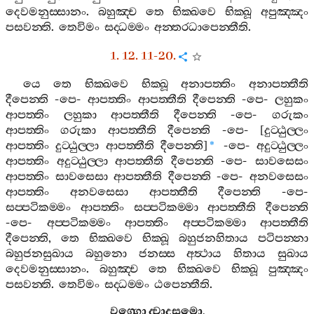
දෙවමනුස‍්සානං
.
බහුඤ‍්ච
තෙ
භික‍්ඛවෙ
භික‍්ඛූ
අපුඤ‍්ඤං
පසවන‍්ති
.
තෙවිමං
සද‍්ධම‍්මං
අන‍්තරධාපෙන‍්තීති
.
1. 12. 11-20.
යෙ
තෙ
භික‍්ඛවෙ
භික‍්ඛූ
අනාපත‍්තිං
අනාපත‍්තීති
දීපෙන‍්ති
-
පෙ
-
ආපත‍්තිං
ආපත‍්තීති
දීපෙන‍්ති
-
පෙ
-
ලහුකං
ආපත‍්තිං
ලහුකා
ආපත‍්තීති
දීපෙන‍්ති
-
පෙ
-
ගරුකං
ආපත‍්තිං
ගරුකා
ආපත‍්තීති
දීපෙන‍්ති
-
පෙ
- [
දුට‍්ඨුල‍්ලං
ආපත‍්තිං
දුට‍්ඨුල‍්ලා
ආපත‍්තීති
දීපෙන‍්ති
]
-
පෙ
-
අදුට‍්ඨුල‍්ලං
*
ආපත‍්තිං
අදුට‍්ඨුල‍්ලා
ආපත‍්තීති
දීපෙන‍්ති
-
පෙ
-
සාවසෙසං
ආපත‍්තිං
සාවසෙසා
ආපත‍්තීති
දීපෙන‍්ති
-
පෙ
-
අනවසෙසං
ආපත‍්තිං
අනවසෙසා
ආපත‍්තීති
දීපෙන‍්ති
-
පෙ
-
සප‍්පටිකම‍්මං
ආපත‍්තිං
සප‍්පටිකම‍්මා
ආපත‍්තීති
දීපෙන‍්ති
-
පෙ
-
අප‍්පටිකම‍්මං
ආපත‍්තිං
අප‍්පටිකම‍්මා
ආපත‍්තීති
දීපෙන‍්ති
,
තෙ
භික‍්ඛවෙ
භික‍්ඛූ
බහුජනහිතාය
පටිපන‍්නා
බහුජනසුඛාය
බහුනො
ජනස‍්ස
අත්‍ථාය
හිතාය
සුඛාය
දෙවමනුස‍්සානං
.
බහුඤ‍්ච
තෙ
භික‍්ඛවෙ
භික‍්ඛූ
පුඤ‍්ඤං
පසවන‍්ති
.
තෙවිමං
සද‍්ධම‍්මං
ඨපෙන‍්තීති
.
වග‍්ගො
ද‍්වාදසමො
.