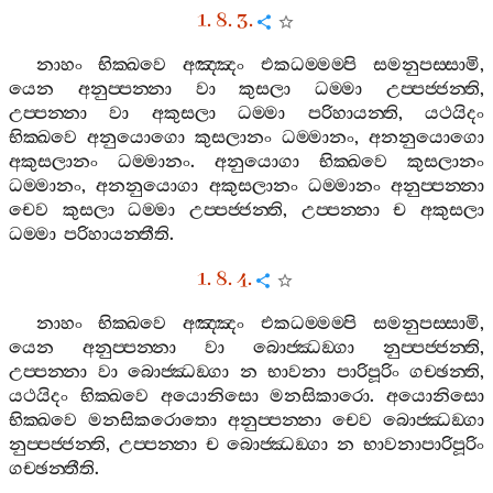
1. 8. 3.
නාහං
භික‍්ඛවෙ
අඤ‍්ඤං
එකධම‍්මම‍්පි
සමනුපස‍්සාමි
,
යෙන
අනුප‍්පන‍්නා
වා
කුසලා
ධම‍්මා
උප‍්පජ‍්ජන‍්ති
,
උප‍්පන‍්නා
වා
අකුසලා
ධම‍්මා
පරිහායන‍්ති
,
යථයිදං
භික‍්ඛවෙ
අනුයොගො
කුසලානං
ධම‍්මානං
,
අනනුයොගො
අකුසලානං
ධම‍්මානං
.
අනුයොගා
භික‍්ඛවෙ
කුසලානං
ධම‍්මානං
,
අනනුයොගා
අකුසලානං
ධම‍්මානං
අනුප‍්පන‍්නා
චෙව
කුසලා
ධම‍්මා
උප‍්පජ‍්ජන‍්ති
,
උප‍්පන‍්නා
ච
අකුසලා
ධම‍්මා
පරිහායන‍්තීති
.
1. 8. 4.
නාහං
භික‍්ඛවෙ
අඤ‍්ඤං
එකධම‍්මම‍්පි
සමනුපස‍්සාමි
,
යෙන
අනුප‍්පන‍්නා
වා
බොජ‍්ඣඞ‍්ගා
නුප‍්පජ‍්ජන‍්ති
,
උප‍්පන‍්නා
වා
බොජ‍්ඣඞ‍්ගා
න
භාවනා
පාරිපූරිං
ගච‍්ඡන‍්ති
,
යථයිදං
භික‍්ඛවෙ
අයොනිසො
මනසිකාරො
.
අයොනිසො
භික‍්ඛවෙ
මනසිකරොතො
අනුප‍්පන‍්නා
චෙව
බොජ‍්ඣඞ‍්ගා
නුප‍්පජ‍්ජන‍්ති
,
උප‍්පන‍්නා
ච
බොජ‍්ඣඞ‍්ගා
න
භාවනාපාරිපූරිං
ගච‍්ඡන‍්තීති
.