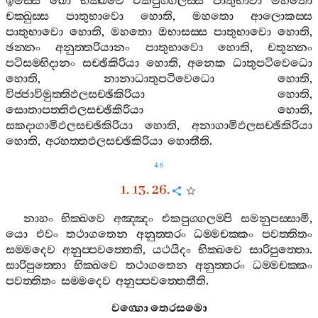
ඉමස‍්ස
ඛො
භික‍්ඛවෙ
එකපුග‍්ගලස‍්ස
පාතුභාවා
මහතො
චක‍්ඛුස‍්ස
පාතුභාවො
හොති
,
මහතො
ආලොකස‍්ස
පාතුභාවො
හොති
,
මහතො
ඔභාසස‍්ස
පාතුභාවො
හොති
,
ඡන‍්නං
අනුත‍්තරියානං
පාතුභාවො
හොති
,
චතුන‍්නං
පටිසම‍්භිදානං
සච‍්ඡිකිරියා
හොති
,
අනෙක
ධාතුපටිවෙධො
හොති
,
නානාධාතුපටිවෙධො
හොති
,
විජ‍්ජාවිමුත‍්තිඵලසච‍්ඡිකිරියා
හොති
,
සොතාපත‍්තිඵලසච‍්ඡිකිරියා
හොති
,
සකදාගාමිඵලසච‍්ඡිකිරියා
හොති
,
අනාගාමිඵලසච‍්ඡිකිරියා
හොති
,
අරහත‍්තඵලසච‍්ඡිකිරියා
හොතීති
.
46
1. 13. 26.
නාහං
භික‍්ඛවෙ
අඤ‍්ඤං
එකපුග‍්ගලම‍්පි
සමනුපස‍්සාමි
,
යො
එවං
තථාගතෙන
අනුත‍්තරං
ධම‍්මචක‍්කං
පවත‍්තිතං
සම‍්මදෙව
අනුප‍්පවත‍්තෙති
,
යථයිදං
භික‍්ඛවෙ
සාරිපුත‍්තො
.
සාරිපුත‍්තො
භික‍්ඛවෙ
තථාගතෙන
අනුත‍්තරං
ධම‍්මචක‍්කං
පවත‍්තිතං
සම‍්මදෙව
අනුප‍්පවත‍්තෙතීති
.
වග‍්ගො
තෙරසමො