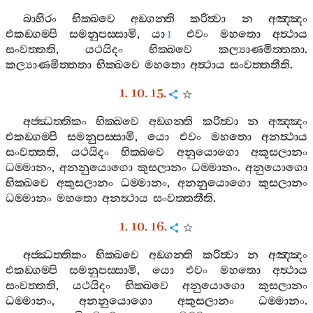
බාහිරං
භික‍්ඛවෙ
අඞ‍්ගන‍්ති
කරිත්‍වා
න
අඤ‍්ඤං
එකඞ‍්ගම‍්පි
සමනුපස‍්සාමි
,
යා
එවං
මහතො
අත්‍ථාය
1
සංවත‍්තති
,
යථයිදං
භික‍්ඛවෙ
කල්‍යාණමිත‍්තතා
.
කල්‍යාණමිත‍්තතා
භික‍්ඛවෙ
මහතො
අත්‍ථාය
සංවත‍්තතීති
.
1. 10. 15.
අජ‍්ඣත‍්තිකං
භික‍්ඛවෙ
අඞ‍්ගන‍්ති
කරිත්‍වා
න
අඤ‍්ඤං
එකඞ‍්ගම‍්පි
සමනුපස‍්සාමි
,
යො
එවං
මහතො
අනත්‍ථාය
සංවත‍්තති
,
යථයිදං
භික‍්ඛවෙ
අනුයොගො
අකුසලානං
ධම‍්මානං
,
අනනුයොගො
කුසලානං
ධම‍්මානං
.
අනුයොගො
භික‍්ඛවෙ
අකුසලානං
ධම‍්මානං
,
අනනුයොගො
කුසලානං
ධම‍්මානං
මහතො
අනත්‍ථාය
සංවත‍්තතීති
.
1. 10. 16.
අජ‍්ඣත‍්තිකං
භික‍්ඛවෙ
අඞ‍්ගන‍්ති
කරිත්‍වා
න
අඤ‍්ඤං
එකඞ‍්ගම‍්පි
සමනුපස‍්සාමි
,
යො
එවං
මහතො
අත්‍ථාය
සංවත‍්තති
,
යථයිදං
භික‍්ඛවෙ
අනුයොගො
කුසලානං
ධම‍්මානං
,
අනනුයොගො
අකුසලානං
ධම‍්මානං
.