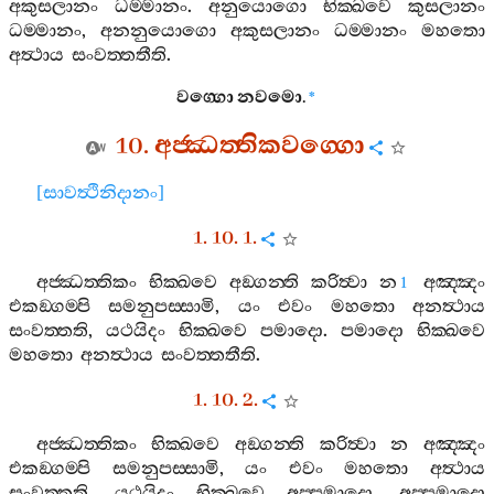
අකුසලානං
ධම‍්මානං
.
අනුයොගො
භික‍්ඛවෙ
කුසලානං
ධම‍්මානං
,
අනනුයොගො
අකුසලානං
ධම‍්මානං
මහතො
අත්‍ථාය
සංවත‍්තතීති
.
වග‍්ගො
නවමො
.
*
10.
අජ‍්ඣත‍්තිකවග‍්ගො
[
සාවත්‍ථිනිදානං
]
1. 10. 1.
අජ‍්ඣත‍්තිකං
භික‍්ඛවෙ
අඞ‍්ගන‍්ති
කරිත්‍වා
න
අඤ‍්ඤං
1
එකඞ‍්ගම‍්පි
සමනුපස‍්සාමි
,
යං
එවං
මහතො
අනත්‍ථාය
සංවත‍්තති
,
යථයිදං
භික‍්ඛවෙ
පමාදො
.
පමාදො
භික‍්ඛවෙ
මහතො
අනත්‍ථාය
සංවත‍්තතීති
.
1. 10. 2.
අජ‍්ඣත‍්තිකං
භික‍්ඛවෙ
අඞ‍්ගන‍්ති
කරිත්‍වා
න
අඤ‍්ඤං
එකඞ‍්ගම‍්පි
සමනුපස‍්සාමි
,
යං
එවං
මහතො
අත්‍ථාය
සංවත‍්තති
,
යථයිදං
භික‍්ඛවෙ
අප‍්පමාදො
.
අප‍්පමාදො