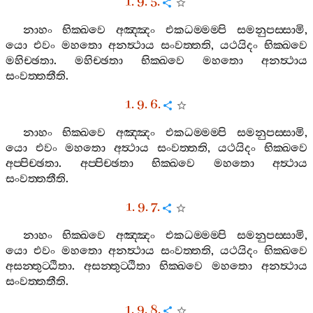
1. 9. 5.
නාහං
භික‍්ඛවෙ
අඤ‍්ඤං
එකධම‍්මම‍්පි
සමනුපස‍්සාමි
,
යො
එවං
මහතො
අනත්‍ථාය
සංවත‍්තති
,
යථයිදං
භික‍්ඛවෙ
මහිච‍්ඡතා
.
මහිච‍්ඡතා
භික‍්ඛවෙ
මහතො
අනත්‍ථාය
සංවත‍්තතීති
.
1. 9. 6.
නාහං
භික‍්ඛවෙ
අඤ‍්ඤං
එකධම‍්මම‍්පි
සමනුපස‍්සාමි
,
යො
එවං
මහතො
අත්‍ථාය
සංවත‍්තති
,
යථයිදං
භික‍්ඛවෙ
අප‍්පිච‍්ඡතා
.
අප‍්පිච‍්ඡතා
භික‍්ඛවෙ
මහතො
අත්‍ථාය
සංවත‍්තතීති
.
1. 9. 7.
නාහං
භික‍්ඛවෙ
අඤ‍්ඤං
එකධම‍්මම‍්පි
සමනුපස‍්සාමි
,
යො
එවං
මහතො
අනත්‍ථාය
සංවත‍්තති
,
යථයිදං
භික‍්ඛවෙ
අසන‍්තුට‍්ඨිතා
.
අසන‍්තුට‍්ඨිතා
භික‍්ඛවෙ
මහතො
අනත්‍ථාය
සංවත‍්තතීති
.
1. 9. 8.