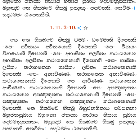
බහුනො
ජනස‍්ස
අත්‍ථාය
හිතාය
සුඛාය
දෙවමනුස‍්සානං
.
බහුඤ‍්ච
තෙ
භික‍්ඛවෙ
භික‍්ඛූ
පුඤ‍්ඤං
පසවන‍්ති
.
තෙවිමං
1
සද‍්ධම‍්මං
ඨපෙන‍්තීති
.
1. 11. 2-10.
යෙ
තෙ
භික‍්ඛවෙ
භික‍්ඛූ
ධම‍්මං
ධම‍්මොති
දීපෙන‍්ති
-
පෙ
-
අවිනයං
අවිනයොති
දීපෙන‍්ති
-
පෙ
-
විනයං
විනයොති
දීපෙන‍්ති
-
පෙ
-
අභාසිතං
අලපිතං
තථාගතෙන
අභාසිතං
අලපිතං
තථාගතෙනාති
දීපෙන‍්ති
-
පෙ
-
භාසිතං
ලපිතං
තථාගතෙන
භාසිතං
ලපිතං
තථාගතෙනාති
දීපෙන‍්ති
-
පෙ
-
අනාචිණ‍්ණං
තථාගතෙන
අනාචිණ‍්ණං
තථාගතෙනාති
දීපෙන‍්ති
-
පෙ
-
ආචිණ‍්ණං
තථාගතෙන
ආචිණ‍්ණං
තථාගතෙනාති
දීපෙන‍්ති
-
පෙ
-
අපඤ‍්ඤත‍්තං
තථාගතෙන
අපඤ‍්ඤත‍්තං
තථාගතෙනාති
දීපෙන‍්ති
-
පෙ
-
පඤ‍්ඤත‍්තං
තථාගතෙන
පඤ‍්ඤත‍්තං
තථාගතෙනාති
දීපෙන‍්ති
,
තෙ
භික‍්ඛවෙ
භික‍්ඛූ
බහුජනහිතාය
පටිපන‍්නා
බහුජනසුඛාය
බහුනො
ජනස‍්ස
අත්‍ථාය
හිතාය
සුඛාය
දෙවමනුස‍්සානං
.
බහුඤ‍්ච
තෙ
භික‍්ඛවෙ
භික‍්ඛූ
පුඤ‍්ඤං
පසවන‍්ති
.
තෙවිමං
සද‍්ධම‍්මං
ඨපෙන‍්තීති
.
1