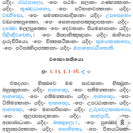
යදිදං
රට‍්ඨපාලො
, -
පෙ
-
පඨමං
සලාකං
ගණ‍්හන‍්තානං
යදිදං
කුණ‍්ඩධානො
, -
පෙ
-
පටිභානවන‍්තානං
යදිදං
වඞ‍්ගීසො
, -
පෙ
-
සමන‍්තපාසාදිකානං
යදිදං
උපසෙනො
වඞ‍්ගන‍්තපුත‍්තො
, -
පෙ
-
සෙනාසනපඤ‍්ඤාපකානං
යදිදං
දබ‍්බො
මල‍්ලපුත‍්තො
-
පෙ
-
දෙවතානං
පියමනාපානං
යදිදං
පිළින්‍දිවච‍්ඡො
,
-
පෙ
-
ඛිප‍්පාභිඤ‍්ඤානං
යදිදං
බාහියො
1
දාරුචීරියො
, -
පෙ
-
චිත‍්තකථිකානං
යදිදං
කුමාරකස‍්සපො
,
-
පෙ
-
පටිසම‍්භිදාපත‍්තානං
යදිදං
මහාකොට‍්ඨිතොති
.
වග‍්ගො
තතියො
.
1. 14. 4. 1-16.
එතදග‍්ගං
භික‍්ඛවෙ
මම
සාවකානං
භික‍්ඛූනං
බහුස‍්සුතානං
යදිදං
ආනන්‍දො
, -
පෙ
-
සතිමන‍්තානං
යදිදං
ආනන්‍දො
, -
පෙ
-
ගතිමන‍්තානං
යදිදං
ආනන්‍දො
, -
පෙ
-
ධිතිමන‍්තානං
යදිදං
ආනන්‍දො
, -
පෙ
-
උපට‍්ඨාකානං
යදිදං
ආනන්‍දො
, -
පෙ
-
මහාපරිසානං
යදිදං
උරුවෙලකස‍්සපො
,
-
පෙ
-
කුලප‍්පසාදකානං
යදිදං
කාළුදායී
, -
පෙ
-
අප‍්පාබාධානං
යදිදං
බක‍්කුලො
, -
පෙ
-
පුබ‍්බෙනිවාසං
2
අනුස‍්සරන‍්තානං
යදිදං
සොභිතො
, -
පෙ
-
විනයධරානං