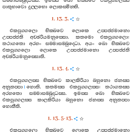
සම‍්මාසම‍්බුද‍්ධස‍්ස
.
ඉමස‍්ස
ඛො
භික‍්ඛවෙ
එකපුග‍්ගලස‍්ස
පාතුභාවො
දුල‍්ලභො
ලොකස‍්මින‍්ති
.
1. 13. 3.
එකපුග‍්ගලො
භික‍්ඛවෙ
ලොකෙ
උප‍්පජ‍්ජමානො
උප‍්පජ‍්ජති
අච‍්ඡරියමනුස‍්සො
.
කතමො
එකපුග‍්ගලො
:
තථාගතො
අරහං
සම‍්මාසම‍්බුද‍්ධො
.
අයං
ඛො
භික‍්ඛවෙ
එකපුග‍්ගලො
ලොකෙ
උප‍්පජ‍්ජමානො
උප‍්පජ‍්ජති
අච‍්ඡරියමනුස‍්සොති
.
1. 13. 4.
එකපුග‍්ගලස‍්ස
භික‍්ඛවෙ
කාලකිරියා
බහුනො
ජනස‍්ස
අනුතප‍්පා
හොති
.
කතමස‍්ස
එකපුග‍්ගලස‍්ස
:
තථාගතස‍්ස
1
අරහතො
සම‍්මාසම‍්බුද‍්ධස‍්ස
.
ඉමස‍්ස
ඛො
භික‍්ඛවෙ
එකපුග‍්ගලස‍්ස
කාලකිරියා
බහුනො
ජනස‍්ස
අනුතප‍්පා
හොතීති
.
1. 13. 5-13.
එකපුග‍්ගලො
භික‍්ඛවෙ
ලොකෙ
උප‍්පජ‍්ජමානො