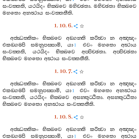
සංවත‍්තති
,
යථයිදං
භික‍්ඛවෙ
මහිච‍්ඡතා
.
මහිච‍්ඡතා
භික‍්ඛවෙ
මහතො
අනත්‍ථාය
සංවත‍්තතීති
.
1. 10. 6.
අජ‍්ඣත‍්තිකං
භික‍්ඛවෙ
අඞ‍්ගන‍්ති
කරිත්‍වා
න
අඤ‍්ඤං
එකඞ‍්ගම‍්පි
සමනුපස‍්සාමි
,
යා
එවං
මහතො
අත්‍ථාය
1
සංවත‍්තති
,
යථයිදං
භික‍්ඛවෙ
අප‍්පිච‍්ඡතා
.
අප‍්පිච‍්ඡතා
භික‍්ඛවෙ
මහතො
අත්‍ථාය
සංවත‍්තතීති
.
1. 10. 7.
අජ‍්ඣත‍්තිකං
භික‍්ඛවෙ
අඞ‍්ගන‍්ති
කරිත්‍වා
න
අඤ‍්ඤං
එකඞ‍්ගම‍්පි
සමනුපස‍්සාමි
,
යා
එවං
මහතො
අනත්‍ථාය
1
සංවත‍්තති
,
යථයිදං
භික‍්ඛවෙ
අසන‍්තුට‍්ඨිතා
.
අසන‍්තුට‍්ඨිතා
භික‍්ඛවෙ
මහතො
අනත්‍ථාය
සංවත‍්තතීති
.
1. 10. 8.
අජ‍්ඣත‍්තිකං
භික‍්ඛවෙ
අඞ‍්ගන‍්ති
කරිත්‍වා
න
අඤ‍්ඤං
එකඞ‍්ගම‍්පි
සමනුපස‍්සාමි
,
යා
එවං
මහතො
අත්‍ථාය
1