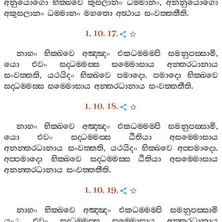
අනුයොගො
භික‍්ඛවෙ
කුසලානං
ධම‍්මානං
,
අනනුයොගො
අකුසලානං
ධම‍්මානං
මහතො
අත්‍ථාය
සංවත‍්තතීති
.
1. 10. 17.
නාහං
භික‍්ඛවෙ
අඤ‍්ඤං
එකධම‍්මම‍්පි
සමනුපස‍්සාමි
,
යො
එවං
සද‍්ධම‍්මස‍්ස
සම‍්මොසාය
අන‍්තරධානාය
සංවත‍්තති
,
යථයිදං
භික‍්ඛවෙ
පමාදො
.
පමාදො
භික‍්ඛවෙ
සද‍්ධම‍්මස‍්ස
සම‍්මොසාය
අන‍්තරධානාය
සංවත‍්තතීති
.
1. 10. 18.
නාහං
භික‍්ඛවෙ
අඤ‍්ඤං
එකධම‍්මම‍්පි
සමනුපස‍්සාමි
,
යො
එවං
සද‍්ධම‍්මස‍්ස
ඨිතියා
අසම‍්මොසාය
අනන‍්තරධානාය
සංවත‍්තති
,
යථයිදං
භික‍්ඛවෙ
අප‍්පමාදො
.
අප‍්පමාදො
භික‍්ඛවෙ
සද‍්ධම‍්මස‍්ස
ඨිතියා
අසම‍්මොසාය
අනන‍්තරධානාය
සංවත‍්තතීති
.
1. 10. 19.
නාහං
භික‍්ඛවෙ
අඤ‍්ඤං
එකධම‍්මම‍්පි
සමනුපස‍්සාමි
යං
එවං
සද‍්ධම‍්මස‍්ස
සම‍්මොසාය
අන‍්තරධානාය
2