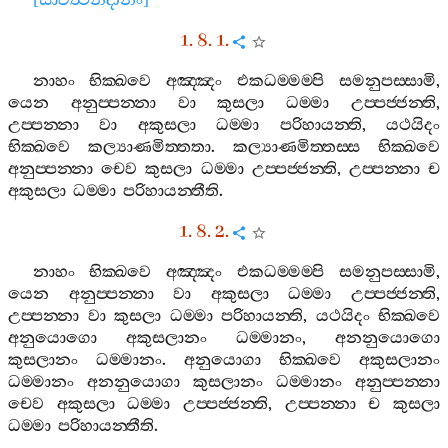
[
සාවත්‍ථිනිදානං
]
1. 8. 1.
නාහං
භික‍්ඛවෙ
අඤ‍්ඤං
එකධම‍්මම‍්පි
සමනුපස‍්සාමි
,
යෙන
අනුප‍්පන‍්නා
වා
කුසලා
ධම‍්මා
උප‍්පජ‍්ජන‍්ති
,
උප‍්පන‍්නා
වා
අකුසලා
ධම‍්මා
පරිහායන‍්ති
,
යථයිදං
භික‍්ඛවෙ
කල්‍යාණමිත‍්තතා
.
කල්‍යාණමිත‍්තස‍්ස
භික‍්ඛවෙ
අනුප‍්පන‍්නා
චෙව
කුසලා
ධම‍්මා
උප‍්පජ‍්ජන‍්ති
,
උප‍්පන‍්නා
ච
අකුසලා
ධම‍්මා
පරිහායන‍්තීති
.
1. 8. 2.
නාහං
භික‍්ඛවෙ
අඤ‍්ඤං
එකධම‍්මම‍්පි
සමනුපස‍්සාමි
,
යෙන
අනුප‍්පන‍්නා
වා
අකුසලා
ධම‍්මා
උප‍්පජ‍්ජන‍්ති
,
උප‍්පන‍්නා
වා
කුසලා
ධම‍්මා
පරිහායන‍්ති
,
යථයිදං
භික‍්ඛවෙ
අනුයොගො
අකුසලානං
ධම‍්මානං
,
අනනුයොගො
කුසලානං
ධම‍්මානං
.
අනුයොගා
භික‍්ඛවෙ
අකුසලානං
ධම‍්මානං
අනනුයොගා
කුසලානං
ධම‍්මානං
අනුප‍්පන‍්නා
චෙව
අකුසලා
ධම‍්මා
උප‍්පජ‍්ජන‍්ති
,
උප‍්පන‍්නා
ච
කුසලා
ධම‍්මා
පරිහායන‍්තීති
.