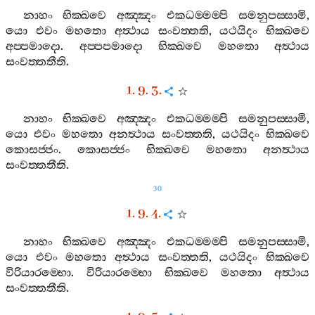
නාහං
භික‍්ඛවෙ
අඤ‍්ඤං
එකධම‍්මම‍්පි
සමනුපස‍්සාමි
,
යො
එවං
මහතො
අත්‍ථාය
සංවත‍්තති
,
යථයිදං
භික‍්ඛවෙ
අප‍්පමාදො
.
අප‍්පපමාදො
භික‍්ඛවෙ
මහතො
අත්‍ථාය
සංවත‍්තතීති
.
1. 9. 3.
නාහං
භික‍්ඛවෙ
අඤ‍්ඤං
එකධම‍්මම‍්පි
සමනුපස‍්සාමි
,
යො
එවං
මහතො
අනත්‍ථාය
සංවත‍්තති
,
යථයිදං
භික‍්ඛවෙ
කොසජ‍්ජං
.
කොසජ‍්ජං
භික‍්ඛවෙ
මහතො
අනත්‍ථාය
සංවත‍්තතීති
.
30
1. 9. 4.
නාහං
භික‍්ඛවෙ
අඤ‍්ඤං
එකධම‍්මම‍්පි
සමනුපස‍්සාමි
,
යො
එවං
මහතො
අත්‍ථාය
සංවත‍්තති
,
යථයිදං
භික‍්ඛවෙ
විරියාරම‍්භො
.
විරියාරම‍්භො
භික‍්ඛවෙ
මහතො
අත්‍ථාය
සංවත‍්තතීති
.