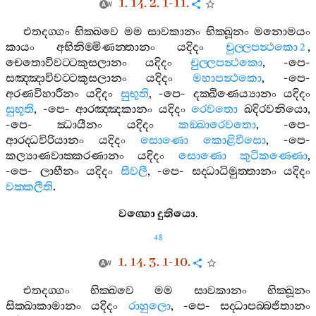
1. 14. 2. 1-11.
එතදග‍්ගං
භික‍්ඛවෙ
මම
සාවකානං
භික‍්ඛූනං
මනොමයං
කායං
අභිනිම‍්මිණන‍්තානං
යදිදං
චුල‍්ලපන්‍ථකො
,
2
චෙතොවිවට‍්ටකුසලානං
යදිදං
චුල‍්ලපන්‍ථකො
, -
පෙ
-
සඤ‍්ඤාවිවට‍්ටකුසලානං
යදිදං
මහාපන්‍ථකො
, -
පෙ
-
අරණවිහාරීනං
යදිදං
සුභූති
, -
පෙ
-
දක‍්ඛිණෙය්‍යානං
යදිදං
සුභූති
, -
පෙ
-
ආරඤ‍්ඤකානං
යදිදං
රෙවතො
ඛදිරවනියො
,
-
පෙ
-
ඣායීනං
යදිදං
කඞ‍්ඛාරෙවතො
, -
පෙ
-
ආරද‍්ධවිරියානං
යදිදං
සොණො
කොළිවීසො
, -
පෙ
-
කල්‍යාණවාක‍්කරණානං
යදිදං
සොණො
කුටිකණ‍්ණො
,
-
පෙ
-
ලාභීනං
යදිදං
සීවලී
, -
පෙ
-
සද‍්ධාධිමුත‍්තානං
යදිදං
වක‍්කලීති
.
වග‍්ගො
දුතියො
.
48
1. 14. 3. 1-10.
එතදග‍්ගං
භික‍්ඛවෙ
මම
සාවකානං
භික‍්ඛූනං
සික‍්ඛාකාමානං
යදිදං
රාහුලො
, -
පෙ
-
සද‍්ධාපබ‍්බජිතානං