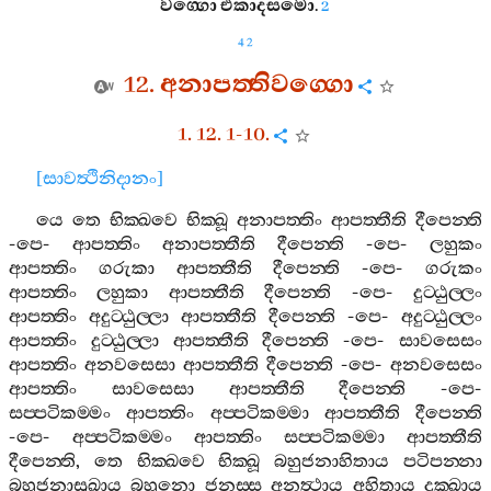
වග‍්ගො
එකාදසමො
.
2
42
12.
අනාපත‍්තිවග‍්ගො
1. 12. 1-10.
[
සාවත්‍ථිනිදානං
]
යෙ
තෙ
භික‍්ඛවෙ
භික‍්ඛූ
අනාපත‍්තිං
ආපත‍්තීති
දීපෙන‍්ති
-
පෙ
-
ආපත‍්තිං
අනාපත‍්තීති
දීපෙන‍්ති
-
පෙ
-
ලහුකං
ආපත‍්තිං
ගරුකා
ආපත‍්තීති
දීපෙන‍්ති
-
පෙ
-
ගරුකං
ආපත‍්තිං
ලහුකා
ආපත‍්තීති
දීපෙන‍්ති
-
පෙ
-
දුට‍්ඨුල‍්ලං
ආපත‍්තිං
අදුට‍්ඨුල‍්ලා
ආපත‍්තීති
දීපෙන‍්ති
-
පෙ
-
අදුට‍්ඨුල‍්ලං
ආපත‍්තිං
දුට‍්ඨුල‍්ලා
ආපත‍්තීති
දීපෙන‍්ති
-
පෙ
-
සාවසෙසං
ආපත‍්තිං
අනවසෙසා
ආපත‍්තීති
දීපෙන‍්ති
-
පෙ
-
අනවසෙසං
ආපත‍්තිං
සාවසෙසා
ආපත‍්තීති
දීපෙන‍්ති
-
පෙ
-
සප‍්පටිකම‍්මං
ආපත‍්තිං
අප‍්පටිකම‍්මා
ආපත‍්තීති
දීපෙන‍්ති
-
පෙ
-
අප‍්පටිකම‍්මං
ආපත‍්තිං
සප‍්පටිකම‍්මා
ආපත‍්තීති
දීපෙන‍්ති
,
තෙ
භික‍්ඛවෙ
භික‍්ඛූ
බහුජනාහිතාය
පටිපන‍්නා
බහුජනාසුඛාය
බහුනො
ජනස‍්ස
අනත්‍ථාය
අහිතාය
දුක‍්ඛාය