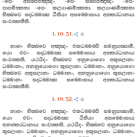
-
පෙ
-
අසම‍්පජඤ‍්ඤං
-
පෙ
-
සම‍්පජඤ‍්ඤං
-
පෙ
-
පාපමිත‍්තතා
-
පෙ
-
කල්‍යාණමිත‍්තතා
.
කල්‍යාණමිත‍්තතා
භික‍්ඛවෙ
සද‍්ධම‍්මස‍්ස
ඨිතියා
අසම‍්මොසාය
අන‍්තරධානාය
සංවත‍්තතීති
.
1. 10. 31.
නාහං
භික‍්ඛවෙ
අඤ‍්ඤං
එකධම‍්මම‍්පි
සමනුපස‍්සාමි
,
යො
එවං
සද‍්ධම‍්මස‍්ස
සම‍්මොසාය
අන‍්තරධානාය
සංවත‍්තති
,
යථයිදං
භික‍්ඛවෙ
අනුයොගො
අකුසලානං
ධම‍්මානං
,
අනනුයොගො
කුසලානං
ධම‍්මානං
.
අනුයොගො
භික‍්ඛවෙ
අකුසලානං
ධම‍්මානං
,
අනනුයොගො
කුසලානං
ධම‍්මානං
සද‍්ධම‍්මස‍්ස
සම‍්මොසාය
අන‍්තරධානාය
සංවත‍්තතීති
.
1. 10. 32.
නාහං
භික‍්ඛවෙ
අඤ‍්ඤං
එකධම‍්මම‍්පි
සමනුපස‍්සාමි
,
යො
එවං
සද‍්ධම‍්මස‍්ස
ඨිතියා
අසම‍්මොසාය
අනන‍්තරධානාය
සංවත‍්තති
,
යථයිදං
භික‍්ඛවෙ
අනුයොගො
කුසලානං
ධම‍්මානං
,
අනනුයොගො
අකුසලානං
ධම‍්මානං
.