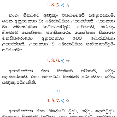
1. 8. 5.
නාහං
භික‍්ඛවෙ
අඤ‍්ඤං
එකධම‍්මම‍්පි
සමනුපස‍්සාමි
,
යෙන
අනුප‍්පන‍්නා
වා
බොජ‍්ඣඞ‍්ගා
උප‍්පජ‍්ජන‍්ති
,
උප‍්පන‍්නා
වා
බොජ‍්ඣඞ‍්ගා
භාවනාපාරිපූරිං
ගච‍්ඡන‍්ති
,
යථයිදං
භික‍්ඛවෙ
යොනිසො
මනසිකාරො
.
යොනිසො
භික‍්ඛවෙ
මනසිකරොතො
අනුප‍්පන‍්නා
චෙව
බොජ‍්ඣඞ‍්ගා
උප‍්පජ‍්ජන‍්ති
,
උප‍්පන‍්නා
ච
බොජ‍්ඣඞ‍්ගා
භාවනාපාරිපූරිං
ගච‍්ඡන‍්තීති
.
1. 8. 6.
අප‍්පමත‍්තිකා
එසා
භික‍්ඛවෙ
පරිහානි
,
යදිදං
ඤාතිපරිහානි
.
එතං
පතිකිට‍්ඨං
භික‍්ඛවෙ
පරිහානීනං
යදිදං
පඤ‍්ඤාපරිහානීති
.
28
1. 8. 7.
අප‍්පමත‍්තිකා
එසා
භික‍්ඛවෙ
වුද‍්ධි
,
යදිදං
ඤාතිවුද‍්ධි
.
එතදග‍්ගං
භික‍්ඛවෙ
වුද‍්ධීනං
යදිදං
පඤ‍්ඤාවුද‍්ධි
.
තස‍්මාතිහ