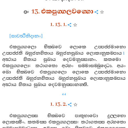
13.
එකපුග‍්ගලවග‍්ගො
1. 13. 1.
[
සාවත්‍ථිනිදානං
]
එකපුග‍්ගලො
භික‍්ඛවෙ
ලොකෙ
උප‍්පජ‍්ජමානො
උප‍්පජ‍්ජති
බහුජනහිතාය
බහුජනසුඛාය
ලොකානුකම‍්පාය
1
අත්‍ථාය
හිතාය
සුඛාය
දෙවමනුස‍්සානං
.
කතමො
එකපුග‍්ගලො
:
තථාගතො
අරහං
සම‍්මාසම‍්බුද‍්ධො
.
අයං
ඛො
භික‍්ඛවෙ
එකපුග‍්ගලො
ලොකෙ
උප‍්පජ‍්ජමානො
උප‍්පජ‍්ජති
බහුජනහිතාය
බහුජනසුඛාය
ලොකානුකම‍්පාය
අත්‍ථාය
හිතාය
සුඛාය
දෙවමනුස‍්සානන‍්ති
.
44
1. 13. 2.
එකපුග‍්ගලස‍්ස
භික‍්ඛවෙ
පාතුභාවො
දුල‍්ලභො
ලොකස‍්මිං
.
කතමස‍්ස
එකපුග‍්ගලස‍්ස
:
තථාගතස‍්ස
අරහතො