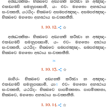
අජ‍්ඣත‍්තිකං
භික‍්ඛවෙ
අඞ‍්ගන‍්ති
කරිත්‍වා
න
අඤ‍්ඤං
එකඞ‍්ගම‍්පි
සමනුපස‍්සාමි
,
යං
එවං
මහතො
අනත්‍ථාය
සංවත‍්තති
,
යථයිදං
භික‍්ඛවෙ
අසම‍්පජඤ‍්ඤං
.
අසම‍්පජඤ‍්ඤං
භික‍්ඛවෙ
මහතො
අනත්‍ථාය
සංවත‍්තතීති
.
1. 10. 12.
අජ‍්ඣත‍්තිකං
භික‍්ඛවෙ
අඞ‍්ගන‍්ති
කරිත්‍වා
න
අඤ‍්ඤං
එකඞ‍්ගම‍්පි
සමනුපස‍්සාමි
,
යං
එවං
මහතො
අත්‍ථාය
සංවත‍්තති
,
යථයිදං
භික‍්ඛවෙ
සම‍්පජඤ‍්ඤං
.
සම‍්පජඤ‍්ඤං
භික‍්ඛවෙ
මහතො
අත්‍ථාය
සංවත‍්තතීති
.
36
1. 10. 13.
බාහිරං
භික‍්ඛවෙ
අඞ‍්ගන‍්ති
කරිත්‍වා
න
අඤ‍්ඤං
එකඞ‍්ගම‍්පි
සමනුපස‍්සාමි
,
යා
එවං
මහතො
අනත්‍ථාය
1
සංවත‍්තති
,
යථයිදං
භික‍්ඛවෙ
පාපමිත‍්තතා
.
පාපමිත‍්තතා
,
භික‍්ඛවෙ
,
මහතො
අනත්‍ථාය
සංවත‍්තතීති
.
1. 10. 14.