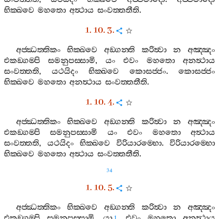
භික‍්ඛවෙ
මහතො
අත්‍ථාය
සංවත‍්තතීති
.
1. 10. 3.
අජ‍්ඣත‍්තිකං
භික‍්ඛවෙ
අඞ‍්ගන‍්ති
කරිත්‍වා
න
අඤ‍්ඤං
එකඞ‍්ගම‍්පි
සමනුපස‍්සාමි
,
යං
එවං
මහතො
අනත්‍ථාය
සංවත‍්තති
,
යථයිදං
භික‍්ඛවෙ
කොසජ‍්ජං
.
කොසජ‍්ජං
භික‍්ඛවෙ
මහතො
අනත්‍ථාය
සංවත‍්තතීති
.
1. 10. 4.
අජ‍්ඣත‍්තිකං
භික‍්ඛවෙ
අඞ‍්ගන‍්ති
කරිත්‍වා
න
අඤ‍්ඤං
එකඞ‍්ගම‍්පි
සමනුපස‍්සාමි
යං
එවං
මහතො
අත්‍ථාය
සංවත‍්තති
,
යථයිදං
භික‍්ඛවෙ
විරියාරම‍්භො
.
විරියාරම‍්භො
භික‍්ඛවෙ
මහතො
අත්‍ථාය
සංවත‍්තතීති
.
34
1. 10. 5.
අජ‍්ඣත‍්තිකං
භික‍්ඛවෙ
අඞ‍්ගන‍්ති
කරිත්‍වා
න
අඤ‍්ඤං
එකඞ‍්ගම‍්පි
සමනුපස‍්සාමි
,
යා
එවං
මහතො
අනත්‍ථාය
1