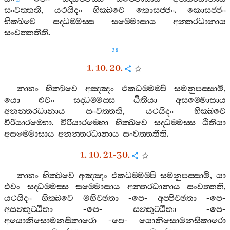
සංවත‍්තති
,
යථයිදං
භික‍්ඛවෙ
කොසජ‍්ජං
.
කොසජ‍්ජං
භික‍්ඛවෙ
සද‍්ධම‍්මස‍්ස
සම‍්මොසාය
අන‍්තරධානාය
සංවත‍්තතීති
.
38
1. 10. 20.
නාහං
භික‍්ඛවෙ
අඤ‍්ඤං
එකධම‍්මම‍්පි
සමනුපස‍්සාමි
,
යො
එවං
සද‍්ධම‍්මස‍්ස
ඨිතියා
අසම‍්මොසාය
අනන‍්තරධානාය
සංවත‍්තති
,
යථයිදං
භික‍්ඛවෙ
විරියාරම‍්භො
.
විරියාරම‍්භො
භික‍්ඛවෙ
සද‍්ධම‍්මස‍්ස
ඨිතියා
අසම‍්මොසාය
අනන‍්තරධානාය
සංවත‍්තතීති
.
1. 10. 21-30.
නාහං
භික‍්ඛවෙ
අඤ‍්ඤං
එකධම‍්මම‍්පි
සමනුපස‍්සාමි
,
යා
එවං
සද‍්ධම‍්මස‍්ස
සම‍්මොසාය
අන‍්තරධානාය
සංවත‍්තති
,
යථයිදං
භික‍්ඛවෙ
මහිච‍්ඡතා
-
පෙ
-
අප‍්පිච‍්ඡතා
-
පෙ
-
අසන‍්තුට‍්ඨිතා
-
පෙ
-
සන‍්තුට‍්ඨිතා
-
පෙ
-
අයොනිසොමනසිකාරො
-
පෙ
-
යොනිසොමනසිකාරො