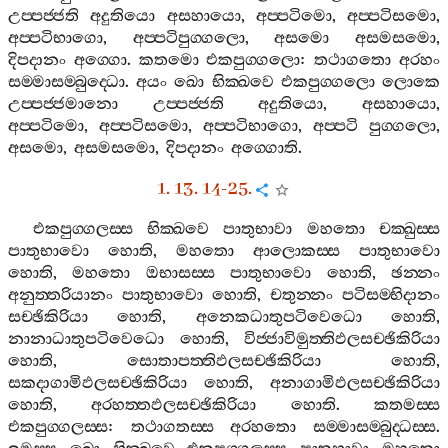
උප‍්පජ‍්ජති
අදුතියො
අසහායො
,
අප‍්පටිමො
,
අප‍්පටිසමො
,
අප‍්පටිභාගො
,
අප‍්පටිපුග‍්ගලො
,
අසමො
අසමසමො
,
දිපදානං
අග‍්ගො
.
කතමො
එකපුග‍්ගලො
:
තථාගතො
අරහං
සම‍්මාසම‍්බුද‍්ධො
.
අයං
ඛො
භික‍්ඛවෙ
එකපුග‍්ගලො
ලොකෙ
උප‍්පජ‍්ජමානො
උප‍්පජ‍්ජති
අදුතියො
,
අසහායො
,
අප‍්පටිමො
,
අප‍්පටිසමො
,
අප‍්පටිභාගො
,
අප‍්පටි
පුග‍්ගලො
,
අසමො
,
අසමසමො
,
දිපදානං
අග‍්ගොති
.
1. 13. 14-25.
එකපුග‍්ගලස‍්ස
භික‍්ඛවෙ
පාතුභාවා
මහතො
චක‍්ඛුස‍්ස
පාතුභාවො
හොති
,
මහතො
ආලොකස‍්ස
පාතුභාවො
හොති
,
මහතො
ඔභාසස‍්ස
පාතුභාවො
හොති
,
ඡන‍්නං
අනුත‍්තරියානං
පාතුභාවො
හොති
,
චතුන‍්නං
පටිසම‍්භිදානං
සච‍්ඡිකිරියා
හොති
,
අනෙකධාතුපටිවෙධො
හොති
,
නානාධාතුපටිවෙධො
හොති
,
විජ‍්ජාවිමුත‍්තිඵලසච‍්ඡිකිරියා
හොති
,
සොතාපත‍්තිඵලසච‍්ඡිකිරියා
හොති
,
සකදාගාමිඵලසච‍්ඡිකිරියා
හොති
,
අනාගාමිඵලසච‍්ඡිකිරියා
හොති
,
අරහත‍්තඵලසච‍්ඡිකිරියා
හොති
.
කතමස‍්ස
එකපුග‍්ගලස‍්ස
:
තථාගතස‍්ස
අරහතො
සම‍්මාසම‍්බුද‍්ධස‍්ස
.