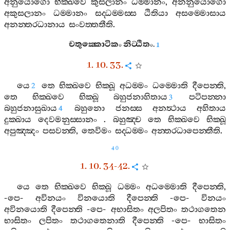
අනුයොගො
භික‍්ඛවෙ
කුසලානං
ධම‍්මානං
,
අනනුයොගො
අකුසලානං
ධම‍්මානං
සද‍්ධම‍්මස‍්ස
ඨිතියා
අසම‍්මොසාය
අනන‍්තරධානාය
සංවත‍්තතීති
.
චතුක‍්කොටිකං
නිට‍්ඨිතං
.
1
1. 10. 33.
යෙ
තෙ
භික‍්ඛවෙ
භික‍්ඛූ
අධම‍්මං
ධම‍්මොති
දීපෙන‍්ති
,
2
තෙ
භික‍්ඛවෙ
භික‍්ඛූ
බහුජනාහිතාය
පටිපන‍්නා
3
බහුජනාසුඛාය
බහුනො
ජනස‍්ස
අනත්‍ථාය
අහිතාය
4
දුක‍්ඛාය
දෙවමනුස‍්සානං
.
බහුඤ‍්ච
තෙ
භික‍්ඛවෙ
භික‍්ඛූ
අපුඤ‍්ඤං
පසවන‍්ති
,
තෙවිමං
සද‍්ධම‍්මං
අන‍්තරධාපෙන‍්තීති
.
40
1. 10. 34-42.
යෙ
තෙ
භික‍්ඛවෙ
භික‍්ඛූ
ධම‍්මං
අධම‍්මොති
දීපෙන‍්ති
,
-
පෙ
-
අවිනයං
විනයොති
දීපෙන‍්ති
-
පෙ
-
විනයං
අවිනයොති
දීපෙන‍්ති
-
පෙ
-
අභාසිතං
අලපිතං
තථාගතෙන
භාසිතං
ලපිතං
තථාගතෙනාති
දීපෙන‍්ති
-
පෙ
-
භාසිතං