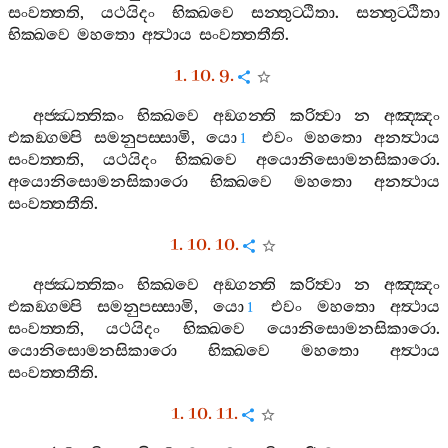
සංවත‍්තති
,
යථයිදං
භික‍්ඛවෙ
සන‍්තුට‍්ඨිතා
.
සන‍්තුට‍්ඨිතා
භික‍්ඛවෙ
මහතො
අත්‍ථාය
සංවත‍්තතීති
.
1. 10. 9.
අජ‍්ඣත‍්තිකං
භික‍්ඛවෙ
අඞ‍්ගන‍්ති
කරිත්‍වා
න
අඤ‍්ඤං
එකඞ‍්ගම‍්පි
සමනුපස‍්සාමි
,
යො
එවං
මහතො
අනත්‍ථාය
1
සංවත‍්තති
,
යථයිදං
භික‍්ඛවෙ
අයොනිසොමනසිකාරො
.
අයොනිසොමනසිකාරො
භික‍්ඛවෙ
මහතො
අනත්‍ථාය
සංවත‍්තතීති
.
1. 10. 10.
අජ‍්ඣත‍්තිකං
භික‍්ඛවෙ
අඞ‍්ගන‍්ති
කරිත්‍වා
න
අඤ‍්ඤං
එකඞ‍්ගම‍්පි
සමනුපස‍්සාමි
,
යො
එවං
මහතො
අත්‍ථාය
1
සංවත‍්තති
,
යථයිදං
භික‍්ඛවෙ
යොනිසොමනසිකාරො
.
යොනිසොමනසිකාරො
භික‍්ඛවෙ
මහතො
අත්‍ථාය
සංවත‍්තතීති
.
1. 10. 11.