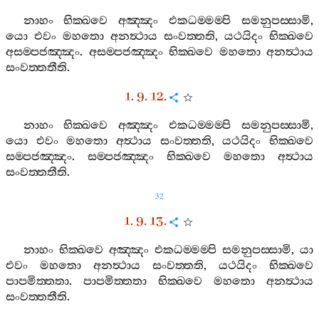
නාහං
භික‍්ඛවෙ
අඤ‍්ඤං
එකධම‍්මම‍්පි
සමනුපස‍්සාමි
,
යො
එවං
මහතො
අනත්‍ථාය
සංවත‍්තති
,
යථයිදං
භික‍්ඛවෙ
අසම‍්පජඤ‍්ඤං
.
අසම‍්පජඤ‍්ඤං
භික‍්ඛවෙ
මහතො
අනත්‍ථාය
සංවත‍්තතීති
.
1. 9. 12.
නාහං
භික‍්ඛවෙ
අඤ‍්ඤං
එකධම‍්මම‍්පි
සමනුපස‍්සාමි
,
යො
එවං
මහතො
අත්‍ථාය
සංවත‍්තති
,
යථයිදං
භික‍්ඛවෙ
සම‍්පජඤ‍්ඤං
.
සම‍්පජඤ‍්ඤං
භික‍්ඛවෙ
මහතො
අත්‍ථාය
සංවත‍්තතීති
.
32
1. 9. 13.
නාහං
භික‍්ඛවෙ
අඤ‍්ඤං
එකධම‍්මම‍්පි
සමනුපස‍්සාමි
,
යා
එවං
මහතො
අනත්‍ථාය
සංවත‍්තති
,
යථයිදං
භික‍්ඛවෙ
පාපමිත‍්තතා
.
පාපමිත‍්තතා
භික‍්ඛවෙ
මහතො
අනත්‍ථාය
සංවත‍්තතීති
.