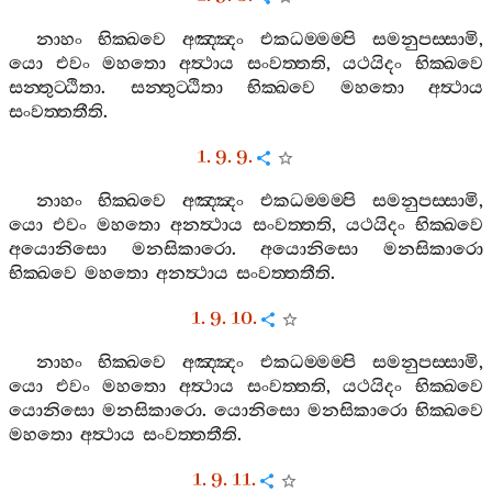
නාහං
භික‍්ඛවෙ
අඤ‍්ඤං
එකධම‍්මම‍්පි
සමනුපස‍්සාමි
,
යො
එවං
මහතො
අත්‍ථාය
සංවත‍්තති
,
යථයිදං
භික‍්ඛවෙ
සන‍්තුට‍්ඨිතා
.
සන‍්තුට‍්ඨිතා
භික‍්ඛවෙ
මහතො
අත්‍ථාය
සංවත‍්තතීති
.
1. 9. 9.
නාහං
භික‍්ඛවෙ
අඤ‍්ඤං
එකධම‍්මම‍්පි
සමනුපස‍්සාමි
,
යො
එවං
මහතො
අනත්‍ථාය
සංවත‍්තති
,
යථයිදං
භික‍්ඛවෙ
අයොනිසො
මනසිකාරො
.
අයොනිසො
මනසිකාරො
භික‍්ඛවෙ
මහතො
අනත්‍ථාය
සංවත‍්තතීති
.
1. 9. 10.
නාහං
භික‍්ඛවෙ
අඤ‍්ඤං
එකධම‍්මම‍්පි
සමනුපස‍්සාමි
,
යො
එවං
මහතො
අත්‍ථාය
සංවත‍්තති
,
යථයිදං
භික‍්ඛවෙ
යොනිසො
මනසිකාරො
.
යොනිසො
මනසිකාරො
භික‍්ඛවෙ
මහතො
අත්‍ථාය
සංවත‍්තතීති
.
1. 9. 11.