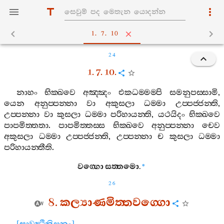
1. 7. 10
24
1. 7. 10.
නාහං
භික‍්ඛවෙ
අඤ‍්ඤං
එකධම‍්මම‍්පි
සමනුපස‍්සාමි
,
යෙන
අනුප‍්පන‍්නා
වා
අකුසලා
ධම‍්මා
උප‍්පජ‍්ජන‍්ති
,
උප‍්පන‍්නා
වා
කුසලා
ධම‍්මා
පරිහායන‍්ති
,
යථයිදං
භික‍්ඛවෙ
පාපමිත‍්තතා
.
පාපමිත‍්තස‍්ස
භික‍්ඛවෙ
අනුප‍්පන‍්නා
චෙව
අකුසලා
ධම‍්මා
උප‍්පජ‍්ජන‍්ති
,
උප‍්පන‍්නා
ච
කුසලා
ධම‍්මා
පරිහායන‍්තීති
.
වග‍්ගො
සත‍්තමො
.
*
26
8.
කල්‍යාණමිත‍්තවග‍්ගො