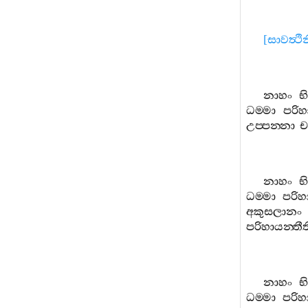
[
සාවත්‍ථ
නාහං
භ
ධම‍්මා
පරිහ
උප‍්පන‍්නා
ච
නාහං
භ
ධම‍්මා
පරිහ
අකුසලානං
පරිහායන‍්තීත
නාහං
භ
ධම‍්මා
පරිහ