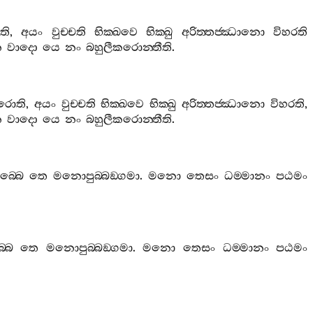
ති
,
අයං
වුච‍්චති
භික‍්ඛවෙ
භික‍්ඛු
අරිත‍්තජ‍්ඣානො
විහරති
න
වාදො
යෙ
නං
බහුලීකරොන‍්තීති
.
රොති
,
අයං
වුච‍්චති
භික‍්ඛවෙ
භික‍්ඛු
අරිත‍්තජ‍්ඣානො
විහරති
,
න
වාදො
යෙ
නං
බහුලීකරොන‍්තීති
.
බ‍්බෙ
තෙ
මනොපුබ‍්බඞ‍්ගමා
.
මනො
තෙසං
ධම‍්මානං
පඨමං
්බෙ
තෙ
මනොපුබ‍්බඞ‍්ගමා
.
මනො
තෙසං
ධම‍්මානං
පඨමං