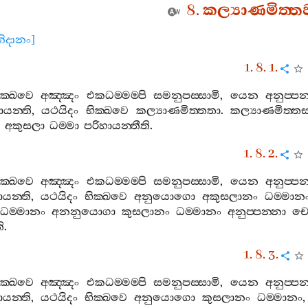
8.
කල්‍යාණමිත‍්ත
ිනිදානං
]
1. 8. 1.
ික‍්ඛවෙ
අඤ‍්ඤං
එකධම‍්මම‍්පි
සමනුපස‍්සාමි
,
යෙන
අනුප‍්පන
ායන‍්ති
,
යථයිදං
භික‍්ඛවෙ
කල්‍යාණමිත‍්තතා
.
කල්‍යාණමිත‍්තස‍
අකුසලා
ධම‍්මා
පරිහායන‍්තීති
.
1. 8. 2.
ික‍්ඛවෙ
අඤ‍්ඤං
එකධම‍්මම‍්පි
සමනුපස‍්සාමි
,
යෙන
අනුප‍්පන
ායන‍්ති
,
යථයිදං
භික‍්ඛවෙ
අනුයොගො
අකුසලානං
ධම‍්මාන
ධම‍්මානං
අනනුයොගා
කුසලානං
ධම‍්මානං
අනුප‍්පන‍්නා
ච
ි
.
1. 8. 3.
ික‍්ඛවෙ
අඤ‍්ඤං
එකධම‍්මම‍්පි
සමනුපස‍්සාමි
,
යෙන
අනුප‍්පන
ායන‍්ති
,
යථයිදං
භික‍්ඛවෙ
අනුයොගො
කුසලානං
ධම‍්මානං