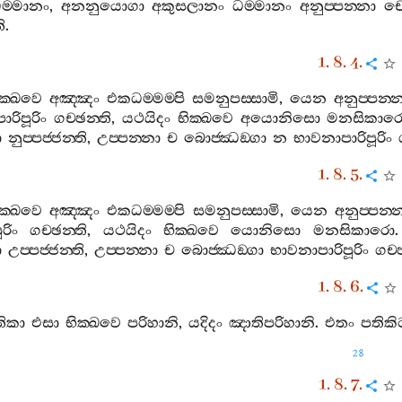
ම‍්මානං
,
අනනුයොගා
අකුසලානං
ධම‍්මානං
අනුප‍්පන‍්නා
ච
ි
.
1. 8. 4.
ික‍්ඛවෙ
අඤ‍්ඤං
එකධම‍්මම‍්පි
සමනුපස‍්සාමි
,
යෙන
අනුප‍්පන‍්
පාරිපූරිං
ගච‍්ඡන‍්ති
,
යථයිදං
භික‍්ඛවෙ
අයොනිසො
මනසිකාර
ා
නුප‍්පජ‍්ජන‍්ති
,
උප‍්පන‍්නා
ච
බොජ‍්ඣඞ‍්ගා
න
භාවනාපාරිපූරිං
1. 8. 5.
ික‍්ඛවෙ
අඤ‍්ඤං
එකධම‍්මම‍්පි
සමනුපස‍්සාමි
,
යෙන
අනුප‍්පන‍්
රිං
ගච‍්ඡන‍්ති
,
යථයිදං
භික‍්ඛවෙ
යොනිසො
මනසිකාරො
ා
උප‍්පජ‍්ජන‍්ති
,
උප‍්පන‍්නා
ච
බොජ‍්ඣඞ‍්ගා
භාවනාපාරිපූරිං
ගච‍්
1. 8. 6.
තිකා
එසා
භික‍්ඛවෙ
පරිහානි
,
යදිදං
ඤාතිපරිහානි
.
එතං
පතිකිට
28
1. 8. 7.