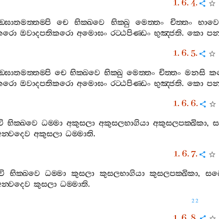
1. 6. 4.
‍්ඝාතමත‍්තම‍්පි
චෙ
භික‍්ඛවෙ
භික‍්ඛු
මෙත‍්තං
චිත‍්තං
භාවෙ
නකරො
ඔවාදපතිකරො
අමොඝං
රට‍්ඨපිණ‍්ඩං
භුඤ‍්ජති
.
කො
ප
1. 6. 5.
‍්ඝාතමත‍්තම‍්පි
චෙ
භික‍්ඛවෙ
භික‍්ඛු
මෙත‍්තං
චිත‍්තං
මනසි
ක
නකරො
ඔවාදපතිකරො
අමොඝං
රට‍්ඨපිණ‍්ඩං
භුඤ‍්ජති
.
කො
ප
1. 6. 6.
ි
භික‍්ඛවෙ
ධම‍්මා
අකුසලා
අකුසලභාගියා
අකුසලපක‍්ඛිකා
,
ස
අන‍්වදෙව
අකුසලා
ධම‍්මාති
.
1. 6. 7.
ි
භික‍්ඛවෙ
ධම‍්මා
කුසලා
කුසලභාගියා
කුසලපක‍්ඛිකා
,
සබ‍
අන‍්වදෙව
කුසලා
ධම‍්මාති
.
22
1. 6. 8.