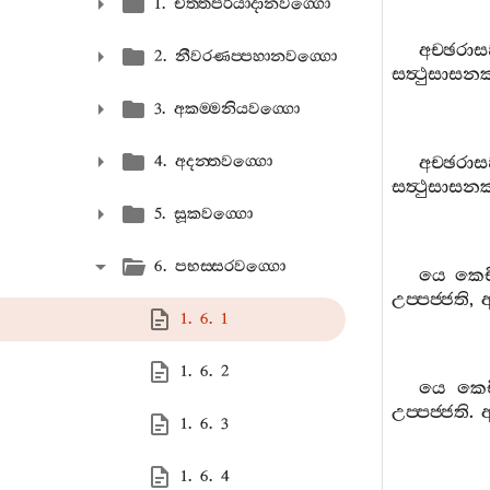
1. චිත‍්තපරියාදානවග‍්ගො
අච‍්ඡරාසඞ
2. නීවරණප‍්පහානවග‍්ගො
සත්‍ථුසාස
3. අකම‍්මනියවග‍්ගො
4. අදන‍්තවග‍්ගො
අච‍්ඡරාසඞ
සත්‍ථුසාස
5. සූකවග‍්ගො
6. පභස‍්සරවග‍්ගො
යෙ
කෙච
උප‍්පජ‍්ජති
,
1. 6. 1
1. 6. 2
යෙ
කෙච
උප‍්පජ‍්ජති
.
1. 6. 3
1. 6. 4