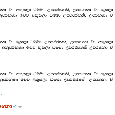
‍්නා
වා
අකුසලා
ධම‍්මා
උප‍්පජ‍්ජන‍්ති
,
උප‍්පන‍්නා
වා
කුසලා
ුප‍්පන‍්නා
චෙව
අකුසලා
ධම‍්මා
උප‍්පජ‍්ජන‍්ති
,
උප‍්පන‍්නා
ච
‍්නා
වා
කුසලා
ධම‍්මා
උප‍්පජ‍්ජන‍්ති
,
උප‍්පන‍්නා
වා
අකුසලා
අනුප‍්පන‍්නා
චෙව
කුසලා
ධම‍්මා
උප‍්පජ‍්ජන‍්ති
උප‍්පන‍්නා
ච
‍්නා
වා
අකුසලා
ධම‍්මා
උප‍්පජ‍්ජන‍්ති
,
උප‍්පන‍්නා
වා
කුසලා
ුප‍්පන‍්නා
චෙව
අකුසලා
ධම‍්මා
උප‍්පජ‍්ජන‍්ති
,
උප‍්පන‍්නා
ච
*
ග‍්ගො