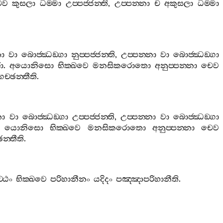
ෙව
කුසලා
ධම‍්මා
උප‍්පජ‍්ජන‍්ති
,
උප‍්පන‍්නා
ච
අකුසලා
ධම‍්මා
නා
වා
බොජ‍්ඣඞ‍්ගා
නුප‍්පජ‍්ජන‍්ති
,
උප‍්පන‍්නා
වා
බොජ‍්ඣඞ‍්ගා
ො
.
අයොනිසො
භික‍්ඛවෙ
මනසිකරොතො
අනුප‍්පන‍්නා
චෙව
ගච‍්ඡන‍්තීති
.
නා
වා
බොජ‍්ඣඞ‍්ගා
උප‍්පජ‍්ජන‍්ති
,
උප‍්පන‍්නා
වා
බොජ‍්ඣඞ‍්ගා
.
යොනිසො
භික‍්ඛවෙ
මනසිකරොතො
අනුප‍්පන‍්නා
චෙව
ඡන‍්තීති
.
‍්ඨං
භික‍්ඛවෙ
පරිහානීනං
යදිදං
පඤ‍්ඤාපරිහානීති
.