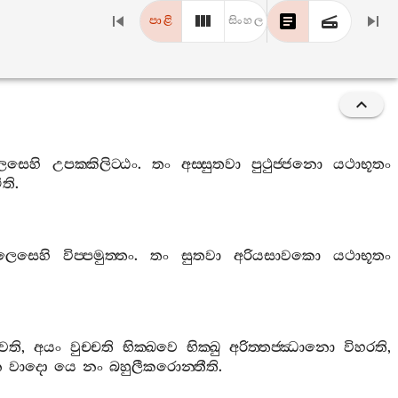
පාළි
සිංහල
ලෙසෙහි
උපක‍්කිලිට‍්ඨං
.
තං
අස‍්සුතවා
පුථුජ‍්ජනො
යථාභූතං
ීති
.
ිලෙසෙහි
විප‍්පමුත‍්තං
.
තං
සුතවා
අරියසාවකො
යථාභූතං
වති
,
අයං
වුච‍්චති
භික‍්ඛවෙ
භික‍්ඛු
අරිත‍්තජ‍්ඣානො
විහරති
,
න
වාදො
යෙ
නං
බහුලීකරොන‍්තීති
.