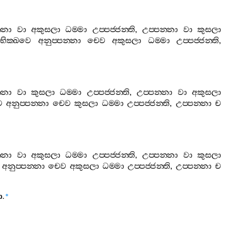
‍්නා
වා
අකුසලා
ධම‍්මා
උප‍්පජ‍්ජන‍්ති
,
උප‍්පන‍්නා
වා
කුසලා
භික‍්ඛවෙ
අනුප‍්පන‍්නා
චෙව
අකුසලා
ධම‍්මා
උප‍්පජ‍්ජන‍්ති
,
‍්නා
වා
කුසලා
ධම‍්මා
උප‍්පජ‍්ජන‍්ති
,
උප‍්පන‍්නා
වා
අකුසලා
ෙ
අනුප‍්පන‍්නා
චෙව
කුසලා
ධම‍්මා
උප‍්පජ‍්ජන‍්ති
,
උප‍්පන‍්නා
ච
‍්නා
වා
අකුසලා
ධම‍්මා
උප‍්පජ‍්ජන‍්ති
,
උප‍්පන‍්නා
වා
කුසලා
අනුප‍්පන‍්නා
චෙව
අකුසලා
ධම‍්මා
උප‍්පජ‍්ජන‍්ති
,
උප‍්පන‍්නා
ච
ො
.
*