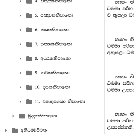
4. චතුක‍්කනිපාතො
නාහං
භ
ධම‍්මා
පරිහා
ච
කුසලා
ධම
5. පඤ‍්චකනිපාතො
6. ඡක‍්කනිපාතො
නාහං
භ
7. සත‍්තකනිපාතො
ධම‍්මා
පරිහා
අකුසලා
ධම‍
8. අට‍්ඨකනිපාතො
9. නවකනිපාතො
නාහං
භ
ධම‍්මා
පරිහා
10. දසකනිපාතො
ධම‍්මා
උප‍්පජ
11. එකාදසකො නිපාතො
නාහං
භ
ඛුද‍්දකනිකායො
ධම‍්මා
පරිහා
උප‍්පජ‍්ජන‍්ති
අභිධම‍්මපිටක