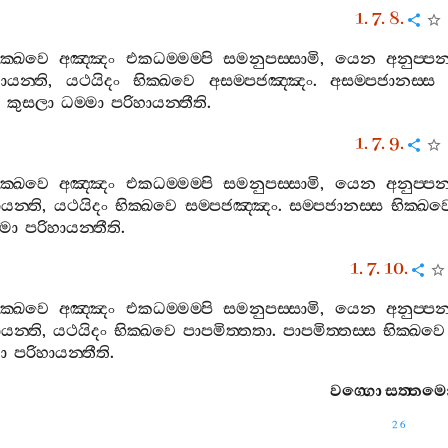
1. 7. 8.
ික‍්ඛවෙ
අඤ‍්ඤං
එකධම‍්මම‍්පි
සමනුපස‍්සාමි
,
යෙන
අනුප‍්පන
ායන‍්ති
,
යථයිදං
භික‍්ඛවෙ
අසම‍්පජඤ‍්ඤං
.
අසම‍්පජානස‍්ස
කුසලා
ධම‍්මා
පරිහායන‍්තීති
.
1. 7. 9.
ික‍්ඛවෙ
අඤ‍්ඤං
එකධම‍්මම‍්පි
සමනුපස‍්සාමි
,
යෙන
අනුප‍්පන
යන‍්ති
,
යථයිදං
භික‍්ඛවෙ
සම‍්පජඤ‍්ඤං
.
සම‍්පජානස‍්ස
භික‍්ඛව
්මා
පරිහායන‍්තීති
.
1. 7. 10.
ික‍්ඛවෙ
අඤ‍්ඤං
එකධම‍්මම‍්පි
සමනුපස‍්සාමි
,
යෙන
අනුප‍්පන
යන‍්ති
,
යථයිදං
භික‍්ඛවෙ
පාපමිත‍්තතා
.
පාපමිත‍්තස‍්ස
භික‍්ඛවෙ
ා
පරිහායන‍්තීති
.
වග‍්ගො
සත‍්තම
26