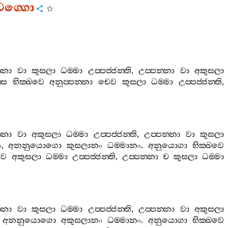
වග‍්ගො
‍්නා
වා
කුසලා
ධම‍්මා
උප‍්පජ‍්ජන‍්ති
,
උප‍්පන‍්නා
වා
අකුසලා
්ස
භික‍්ඛවෙ
අනුප‍්පන‍්නා
චෙව
කුසලා
ධම‍්මා
උප‍්පජ‍්ජන‍්ති
,
‍්නා
වා
අකුසලා
ධම‍්මා
උප‍්පජ‍්ජන‍්ති
,
උප‍්පන‍්නා
වා
කුසලා
ං
,
අනනුයොගො
කුසලානං
ධම‍්මානං
.
අනුයොගා
භික‍්ඛවෙ
ෙව
අකුසලා
ධම‍්මා
උප‍්පජ‍්ජන‍්ති
,
උප‍්පන‍්නා
ච
කුසලා
ධම‍්මා
‍්නා
වා
කුසලා
ධම‍්මා
උප‍්පජ‍්ජන‍්ති
,
උප‍්පන‍්නා
වා
අකුසලා
,
අනනුයොගො
අකුසලානං
ධම‍්මානං
.
අනුයොගා
භික‍්ඛවෙ