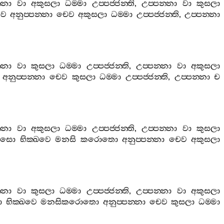
‍්නා
වා
අකුසලා
ධම‍්මා
උප‍්පජ‍්ජන‍්ති
,
උප‍්පන‍්නා
වා
කුසලා
වෙ
අනුප‍්පන‍්නා
චෙව
අකුසලා
ධම‍්මා
උප‍්පජ‍්ජන‍්ති
,
උප‍්පන‍්නා
‍්නා
වා
කුසලා
ධම‍්මා
උප‍්පජ‍්ජන‍්ති
,
උප‍්පන‍්නා
වා
අකුසලා
අනුප‍්පන‍්නා
චෙව
කුසලා
ධම‍්මා
උප‍්පජ‍්ජන‍්ති
,
උප‍්පන‍්නා
ච
‍්නා
වා
අකුසලා
ධම‍්මා
උප‍්පජ‍්ජන‍්ති
,
උප‍්පන‍්නා
වා
කුසලා
ිසො
භික‍්ඛවෙ
මනසි
කරොතො
අනුප‍්පන‍්නා
චෙව
අකුසලා
‍්නා
වා
කුසලා
ධම‍්මා
උප‍්පජ‍්ජන‍්ති
,
උප‍්පන‍්නා
වා
අකුසලා
ො
භික‍්ඛවෙ
මනසිකරොතො
අනුප‍්පන‍්නා
චෙව
කුසලා
ධම‍්මා