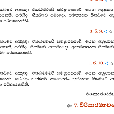
ික‍්ඛවෙ
අඤ‍්ඤං
එකධම‍්මම‍්පි
සමනුපස‍්සාමි
,
යෙන
අනුප‍්පන
ායන‍්ති
,
යථයිදං
භික‍්ඛවෙ
පමාදො
.
පමත‍්තස‍්ස
භික‍්ඛවෙ
අන
ා
පරිහායන‍්තීති
.
1. 6. 9.
ික‍්ඛවෙ
අඤ‍්ඤං
එකධම‍්මම‍්පි
සමනුපස‍්සාමි
,
යෙන
අනුප‍්පන
යන‍්ති
,
යථයිදං
භික‍්ඛවෙ
අප‍්පමාදො
.
අප‍්පමත‍්තස‍්ස
භික‍්ඛවෙ
්මා
පරිහායන‍්තීති
.
1. 6. 10.
ික‍්ඛවෙ
අඤ‍්ඤං
එකධම‍්මම‍්පි
සමනුපස‍්සාමි
,
යෙන
අනුප‍්පන
ායන‍්ති
,
යථයිදං
භික‍්ඛවෙ
කොසජ‍්ජං
.
කුසීතස‍්ස
භික‍්ඛවෙ
අන
ා
පරිහායන‍්තීති
.
වග‍්ගො
ඡට‍්ඨො
.
7.
වීරියාරම‍්භව