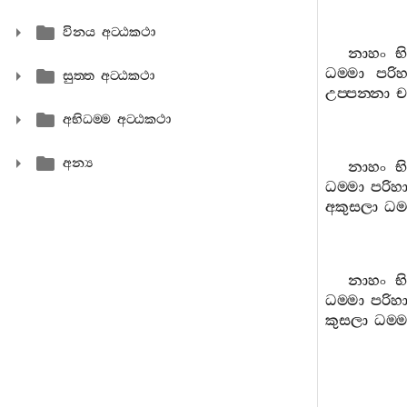
විනය අට‍්ඨකථා
නාහං
භ
ධම‍්මා
පරිහ
සුත‍්ත අට‍්ඨකථා
උප‍්පන‍්නා
ච
අභිධම‍්ම අට‍්ඨකථා
අන්‍ය
නාහං
භ
ධම‍්මා
පරිහා
අකුසලා
ධම‍
නාහං
භ
ධම‍්මා
පරිහා
කුසලා
ධම‍්ම