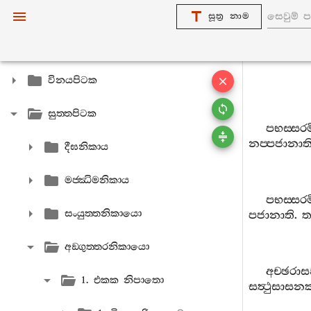
සූත්‍ර නාම
විනයපිටක
සුත‍්තපිටක
පභස‍්සරම
නප‍්පජානාත
දීඝනිකාය
මජ‍්ඣිමනිකාය
පභස‍්සරම
සංයුත‍්තනිකායො
පජානාති
.
ත
අඞ‍්ගුත‍්තරනිකායො
අච‍්ඡරාසඞ
1. එකක නිපාතො
සත්‍ථුසාස