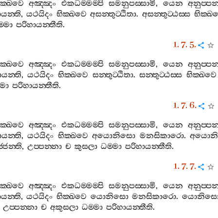
ික‍්ඛවෙ
අඤ‍්ඤං
එකධම‍්මම‍්පි
සමනුපස‍්සාමි
,
යෙන
අනුප‍්පන
යන‍්ති
,
යථයිදං
භික‍්ඛවෙ
අසන‍්තුට‍්ඨිතා
.
අසන‍්තුට‍්ඨස‍්ස
භික‍්ඛ
‍්මා
පරිහායන‍්තීති
.
1. 7. 5.
ික‍්ඛවෙ
අඤ‍්ඤං
එකධම‍්මම‍්පි
සමනුපස‍්සාමි
,
යෙන
අනුප‍්පන
යන‍්ති
,
යථයිදං
භික‍්ඛවෙ
සන‍්තුට‍්ඨිතා
.
සන‍්තුට‍්ඨස‍්ස
භික‍්ඛවෙ
්මා
පරිහායන‍්තීති
.
1. 7. 6.
ික‍්ඛවෙ
අඤ‍්ඤං
එකධම‍්මම‍්පි
සමනුපස‍්සාමි
,
යෙන
අනුප‍්පන
යන‍්ති
,
යථයිදං
භික‍්ඛවෙ
අයොනිසො
මනසිකාරො
.
අයොන
‍්ජන‍්ති
,
උප‍්පන‍්නා
ච
කුසලා
ධම‍්මා
පරිහායන‍්තීති
.
1. 7. 7.
ික‍්ඛවෙ
අඤ‍්ඤං
එකධම‍්මම‍්පි
සමනුපස‍්සාමි
,
යෙන
අනුප‍්පන
යන‍්ති
,
යථයිදං
භික‍්ඛවෙ
යොනිසො
මනසිකාරො
.
යොනිස
,
උප‍්පන‍්නා
ච
අකුසලා
ධම‍්මා
පරිහායන‍්තීති
.