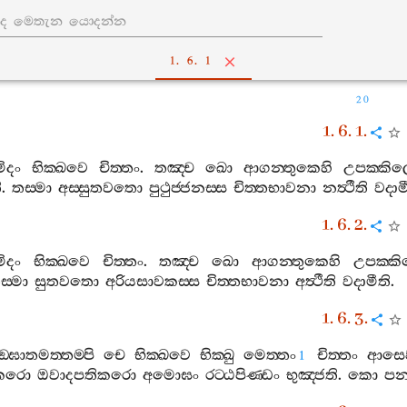
1. 6. 1
20
1. 6. 1.
ිදං
භික‍්ඛවෙ
චිත‍්තං
.
තඤ‍්ච
ඛො
ආගන‍්තුකෙහි
උපක‍්කි
ි
.
තස‍්මා
අස‍්සුතවතො
පුථුජ‍්ජනස‍්ස
චිත‍්තභාවනා
නත්‍ථීති
වදාම
1. 6. 2.
ිදං
භික‍්ඛවෙ
චිත‍්තං
.
තඤ‍්ච
ඛො
ආගන‍්තුකෙහි
උපක‍්ක
ස‍්මා
සුතවතො
අරියසාවකස‍්ස
චිත‍්තභාවනා
අත්‍ථීති
වදාමීති
.
1. 6. 3.
‍්ඝාතමත‍්තම‍්පි
චෙ
භික‍්ඛවෙ
භික‍්ඛු
මෙත‍්තං
චිත‍්තං
ආසෙ
1
නකරො
ඔවාදපතිකරො
අමොඝං
රට‍්ඨපිණ‍්ඩං
භුඤ‍්ජති
.
කො
ප