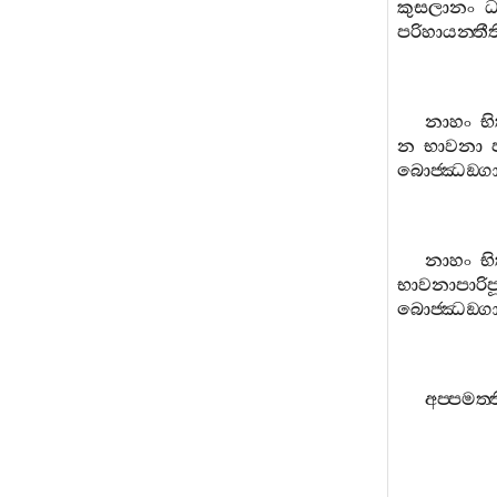
කුසලානං
ධ
පරිහායන‍්තීත
නාහං
භ
න
භාවනා
බොජ‍්ඣඞ‍්ග
නාහං
භ
භාවනාපාරිපූ
බොජ‍්ඣඞ‍්ග
අප‍්පමත‍්