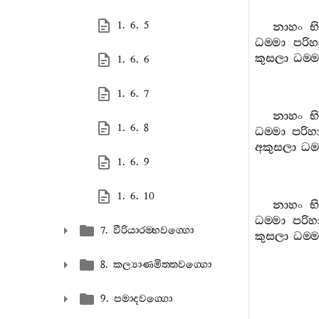
1. 6. 5
නාහං
භ
ධම‍්මා
පරිහ
කුසලා
ධම‍්ම
1. 6. 6
1. 6. 7
නාහං
භ
1. 6. 8
ධම‍්මා
පරිහා
අකුසලා
ධම‍
1. 6. 9
1. 6. 10
නාහං
භ
ධම‍්මා
පරිහ
7. වීරියාරම‍්භවග‍්ගො
කුසලා
ධම‍්ම
8. කල්‍යාණමිත‍්තවග‍්ගො
9. පමාදවග‍්ගො