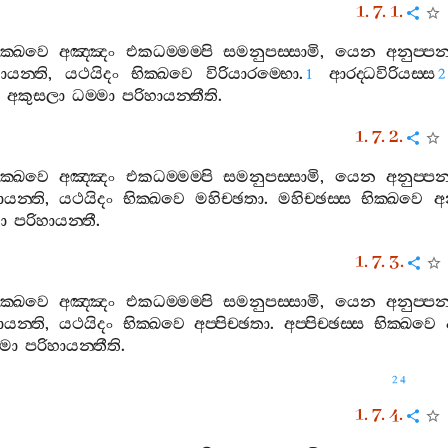
1. 7. 1.
ික‍්ඛවෙ
අඤ‍්ඤං
එකධම‍්මම‍්පි
සමනුපස‍්සාමි
,
යෙන
අනුප‍්පන
ායන‍්ති
,
යථයිදං
භික‍්ඛවෙ
විරියාරම‍්භො
.
ආරද‍්ධවිරියස‍්ස
1
2
අකුසලා
ධම‍්මා
පරිහායන‍්තීති
.
1. 7. 2.
ික‍්ඛවෙ
අඤ‍්ඤං
එකධම‍්මම‍්පි
සමනුපස‍්සාමි
,
යෙන
අනුප‍්පන
ායන‍්ති
,
යථයිදං
භික‍්ඛවෙ
මහිච‍්ඡතා
.
මහිච‍්ඡස‍්ස
භික‍්ඛවෙ
අන
ා
පරිහායන‍්තී
.
1. 7. 3.
ික‍්ඛවෙ
අඤ‍්ඤං
එකධම‍්මම‍්පි
සමනුපස‍්සාමි
,
යෙන
අනුප‍්පන
ායන‍්ති
,
යථයිදං
භික‍්ඛවෙ
අප‍්පිච‍්ඡතා
.
අප‍්පිච‍්ඡස‍්ස
භික‍්ඛවෙ
්මා
පරිහායන‍්තීති
.
24
1. 7. 4.