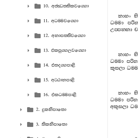
10. අජ‍්ඣත‍්තිකවග‍්ගො
නාහං
භ
11. අධම‍්මවග‍්ගො
ධම‍්මා
පරිහ
උප‍්පන‍්නා
ච
12. අනාපත‍්තිවග‍්ගො
13. එකපුග‍්ගලවග‍්ගො
නාහං
භ
ධම‍්මා
පරිහ
14. එතදග‍්ගපාළි
කුසලා
ධම‍්ම
15. අට‍්ඨානපාළි
නාහං
භ
16. එකධම‍්මපාළි
ධම‍්මා
පරිහ
අකුසලා
ධම‍
2. දුකනිපාතො
3. තිකනිපාතො