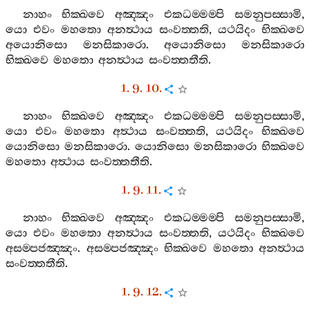
නාහං
භික‍්ඛවෙ
අඤ‍්ඤං
එකධම‍්මම‍්පි
සමනුපස‍්සාමි
,
යො
එවං
මහතො
අනත්‍ථාය
සංවත‍්තති
,
යථයිදං
භික‍්ඛවෙ
අයොනිසො
මනසිකාරො
.
අයොනිසො
මනසිකාරො
භික‍්ඛවෙ
මහතො
අනත්‍ථාය
සංවත‍්තතීති
.
1. 9. 10.
නාහං
භික‍්ඛවෙ
අඤ‍්ඤං
එකධම‍්මම‍්පි
සමනුපස‍්සාමි
,
යො
එවං
මහතො
අත්‍ථාය
සංවත‍්තති
,
යථයිදං
භික‍්ඛවෙ
යොනිසො
මනසිකාරො
.
යොනිසො
මනසිකාරො
භික‍්ඛවෙ
මහතො
අත්‍ථාය
සංවත‍්තතීති
.
1. 9. 11.
නාහං
භික‍්ඛවෙ
අඤ‍්ඤං
එකධම‍්මම‍්පි
සමනුපස‍්සාමි
,
යො
එවං
මහතො
අනත්‍ථාය
සංවත‍්තති
,
යථයිදං
භික‍්ඛවෙ
අසම‍්පජඤ‍්ඤං
.
අසම‍්පජඤ‍්ඤං
භික‍්ඛවෙ
මහතො
අනත්‍ථාය
සංවත‍්තතීති
.
1. 9. 12.