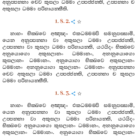
අනුප‍්පන‍්නා
චෙව
කුසලා
ධම‍්මා
උප‍්පජ‍්ජන‍්ති
,
උප‍්පන‍්නා
ච
අකුසලා
ධම‍්මා
පරිහායන‍්තීති
.
1. 8. 2.
නාහං
භික‍්ඛවෙ
අඤ‍්ඤං
එකධම‍්මම‍්පි
සමනුපස‍්සාමි
,
යෙන
අනුප‍්පන‍්නා
වා
අකුසලා
ධම‍්මා
උප‍්පජ‍්ජන‍්ති
,
උප‍්පන‍්නා
වා
කුසලා
ධම‍්මා
පරිහායන‍්ති
,
යථයිදං
භික‍්ඛවෙ
අනුයොගො
අකුසලානං
ධම‍්මානං
,
අනනුයොගො
කුසලානං
ධම‍්මානං
.
අනුයොගා
භික‍්ඛවෙ
අකුසලානං
ධම‍්මානං
අනනුයොගා
කුසලානං
ධම‍්මානං
අනුප‍්පන‍්නා
චෙව
අකුසලා
ධම‍්මා
උප‍්පජ‍්ජන‍්ති
,
උප‍්පන‍්නා
ච
කුසලා
ධම‍්මා
පරිහායන‍්තීති
.
1. 8. 3.
නාහං
භික‍්ඛවෙ
අඤ‍්ඤං
එකධම‍්මම‍්පි
සමනුපස‍්සාමි
,
යෙන
අනුප‍්පන‍්නා
වා
කුසලා
ධම‍්මා
උප‍්පජ‍්ජන‍්ති
,
උප‍්පන‍්නා
වා
අකුසලා
ධම‍්මා
පරිහායන‍්ති
,
යථයිදං
භික‍්ඛවෙ
අනුයොගො
කුසලානං
ධම‍්මානං
,
අනනුයොගො
අකුසලානං
ධම‍්මානං
.
අනුයොගා
භික‍්ඛවෙ
කුසලානං