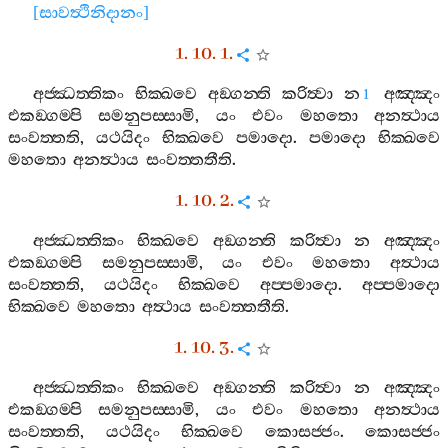
[
සාවත්‍ථිනිදානං
]
1. 10. 1.
අජ‍්ඣත‍්තිකං
භික‍්ඛවෙ
අඞ‍්ගන‍්ති
කරිත්‍වා
න
අඤ‍්ඤං
1
එකඞ‍්ගම‍්පි
සමනුපස‍්සාමි
,
යං
එවං
මහතො
අනත්‍ථාය
සංවත‍්තති
,
යථයිදං
භික‍්ඛවෙ
පමාදො
.
පමාදො
භික‍්ඛවෙ
මහතො
අනත්‍ථාය
සංවත‍්තතීති
.
1. 10. 2.
අජ‍්ඣත‍්තිකං
භික‍්ඛවෙ
අඞ‍්ගන‍්ති
කරිත්‍වා
න
අඤ‍්ඤං
එකඞ‍්ගම‍්පි
සමනුපස‍්සාමි
,
යං
එවං
මහතො
අත්‍ථාය
සංවත‍්තති
,
යථයිදං
භික‍්ඛවෙ
අප‍්පමාදො
.
අප‍්පමාදො
භික‍්ඛවෙ
මහතො
අත්‍ථාය
සංවත‍්තතීති
.
1. 10. 3.
අජ‍්ඣත‍්තිකං
භික‍්ඛවෙ
අඞ‍්ගන‍්ති
කරිත්‍වා
න
අඤ‍්ඤං
එකඞ‍්ගම‍්පි
සමනුපස‍්සාමි
,
යං
එවං
මහතො
අනත්‍ථාය
සංවත‍්තති
,
යථයිදං
භික‍්ඛවෙ
කොසජ‍්ජං
.
කොසජ‍්ජං