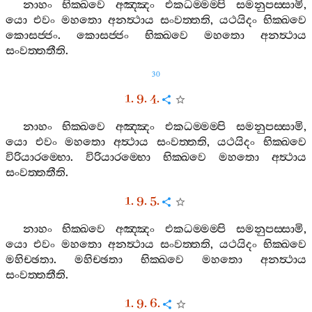
නාහං
භික‍්ඛවෙ
අඤ‍්ඤං
එකධම‍්මම‍්පි
සමනුපස‍්සාමි
,
යො
එවං
මහතො
අනත්‍ථාය
සංවත‍්තති
,
යථයිදං
භික‍්ඛවෙ
කොසජ‍්ජං
.
කොසජ‍්ජං
භික‍්ඛවෙ
මහතො
අනත්‍ථාය
සංවත‍්තතීති
.
30
1. 9. 4.
නාහං
භික‍්ඛවෙ
අඤ‍්ඤං
එකධම‍්මම‍්පි
සමනුපස‍්සාමි
,
යො
එවං
මහතො
අත්‍ථාය
සංවත‍්තති
,
යථයිදං
භික‍්ඛවෙ
විරියාරම‍්භො
.
විරියාරම‍්භො
භික‍්ඛවෙ
මහතො
අත්‍ථාය
සංවත‍්තතීති
.
1. 9. 5.
නාහං
භික‍්ඛවෙ
අඤ‍්ඤං
එකධම‍්මම‍්පි
සමනුපස‍්සාමි
,
යො
එවං
මහතො
අනත්‍ථාය
සංවත‍්තති
,
යථයිදං
භික‍්ඛවෙ
මහිච‍්ඡතා
.
මහිච‍්ඡතා
භික‍්ඛවෙ
මහතො
අනත්‍ථාය
සංවත‍්තතීති
.
1. 9. 6.