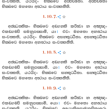
සංවත‍්තති
,
යථයිදං
භික‍්ඛවෙ
අප‍්පිච‍්ඡතා
.
අප‍්පිච‍්ඡතා
භික‍්ඛවෙ
මහතො
අත්‍ථාය
සංවත‍්තතීති
.
1. 10. 7.
අජ‍්ඣත‍්තිකං
භික‍්ඛවෙ
අඞ‍්ගන‍්ති
කරිත්‍වා
න
අඤ‍්ඤං
එකඞ‍්ගම‍්පි
සමනුපස‍්සාමි
,
යා
එවං
මහතො
අනත්‍ථාය
1
සංවත‍්තති
,
යථයිදං
භික‍්ඛවෙ
අසන‍්තුට‍්ඨිතා
.
අසන‍්තුට‍්ඨිතා
භික‍්ඛවෙ
මහතො
අනත්‍ථාය
සංවත‍්තතීති
.
1. 10. 8.
අජ‍්ඣත‍්තිකං
භික‍්ඛවෙ
අඞ‍්ගන‍්ති
කරිත්‍වා
න
අඤ‍්ඤං
එකඞ‍්ගම‍්පි
සමනුපස‍්සාමි
,
යා
එවං
මහතො
අත්‍ථාය
1
සංවත‍්තති
,
යථයිදං
භික‍්ඛවෙ
සන‍්තුට‍්ඨිතා
.
සන‍්තුට‍්ඨිතා
භික‍්ඛවෙ
මහතො
අත්‍ථාය
සංවත‍්තතීති
.
1. 10. 9.
අජ‍්ඣත‍්තිකං
භික‍්ඛවෙ
අඞ‍්ගන‍්ති
කරිත්‍වා
න
අඤ‍්ඤං
එකඞ‍්ගම‍්පි
සමනුපස‍්සාමි
,
යො
එවං
මහතො
අනත්‍ථාය
1
සංවත‍්තති
,
යථයිදං
භික‍්ඛවෙ
අයොනිසොමනසිකාරො
.