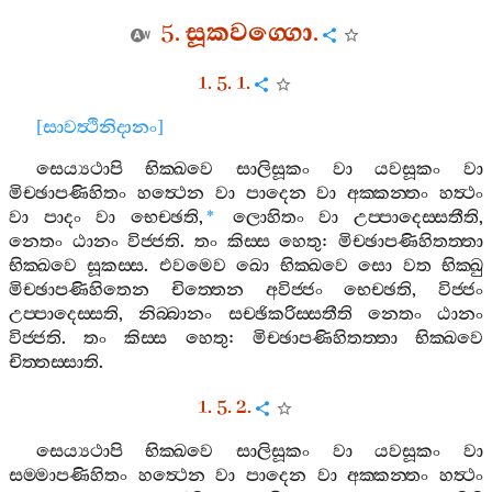
5.
සූකවග‍්ගො
.
1. 5. 1.
[
සාවත්‍ථිනිදානං
]
සෙය්‍යථාපි
භික‍්ඛවෙ
සාලිසූකං
වා
යවසූකං
වා
මිච‍්ඡාපණිහිතං
හත්‍ථෙන
වා
පාදෙන
වා
අක‍්කන‍්තං
හත්‍ථං
වා
පාදං
වා
භෙච‍්ඡති
,
ලොහිතං
වා
උප‍්පාදෙස‍්සතීති
,
*
නෙතං
ඨානං
විජ‍්ජති
.
තං
කිස‍්ස
හෙතු
:
මිච‍්ඡාපණිහිතත‍්තා
භික‍්ඛවෙ
සූකස‍්ස
.
එවමෙව
ඛො
භික‍්ඛවෙ
සො
වත
භික‍්ඛු
මිච‍්ඡාපණිහිතෙන
චිත‍්තෙන
අවිජ‍්ජං
භෙච‍්ඡති
,
විජ‍්ජං
උප‍්පාදෙස‍්සති
,
නිබ‍්බානං
සච‍්ඡිකරිස‍්සතීති
නෙතං
ඨානං
විජ‍්ජති
.
තං
කිස‍්ස
හෙතු
:
මිච‍්ඡාපණිහිතත‍්තා
භික‍්ඛවෙ
චිත‍්තස‍්සාති
.
1. 5. 2.
සෙය්‍යථාපි
භික‍්ඛවෙ
සාලිසූකං
වා
යවසූකං
වා
සම‍්මාපණිහිතං
හත්‍ථෙන
වා
පාදෙන
වා
අක‍්කන‍්තං
හත්‍ථං