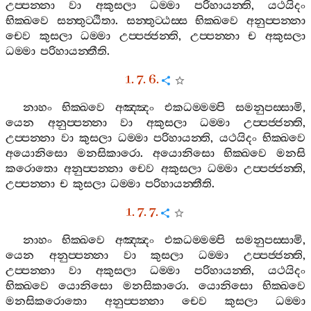
උප‍්පන‍්නා
වා
අකුසලා
ධම‍්මා
පරිහායන‍්ති
,
යථයිදං
භික‍්ඛවෙ
සන‍්තුට‍්ඨිතා
.
සන‍්තුට‍්ඨස‍්ස
භික‍්ඛවෙ
අනුප‍්පන‍්නා
චෙව
කුසලා
ධම‍්මා
උප‍්පජ‍්ජන‍්ති
,
උප‍්පන‍්නා
ච
අකුසලා
ධම‍්මා
පරිහායන‍්තීති
.
1. 7. 6.
නාහං
භික‍්ඛවෙ
අඤ‍්ඤං
එකධම‍්මම‍්පි
සමනුපස‍්සාමි
,
යෙන
අනුප‍්පන‍්නා
වා
අකුසලා
ධම‍්මා
උප‍්පජ‍්ජන‍්ති
,
උප‍්පන‍්නා
වා
කුසලා
ධම‍්මා
පරිහායන‍්ති
,
යථයිදං
භික‍්ඛවෙ
අයොනිසො
මනසිකාරො
.
අයොනිසො
භික‍්ඛවෙ
මනසි
කරොතො
අනුප‍්පන‍්නා
චෙව
අකුසලා
ධම‍්මා
උප‍්පජ‍්ජන‍්ති
,
උප‍්පන‍්නා
ච
කුසලා
ධම‍්මා
පරිහායන‍්තීති
.
1. 7. 7.
නාහං
භික‍්ඛවෙ
අඤ‍්ඤං
එකධම‍්මම‍්පි
සමනුපස‍්සාමි
,
යෙන
අනුප‍්පන‍්නා
වා
කුසලා
ධම‍්මා
උප‍්පජ‍්ජන‍්ති
,
උප‍්පන‍්නා
වා
අකුසලා
ධම‍්මා
පරිහායන‍්ති
,
යථයිදං
භික‍්ඛවෙ
යොනිසො
මනසිකාරො
.
යොනිසො
භික‍්ඛවෙ
මනසිකරොතො
අනුප‍්පන‍්නා
චෙව
කුසලා
ධම‍්මා