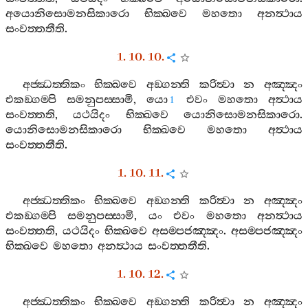
අයොනිසොමනසිකාරො
භික‍්ඛවෙ
මහතො
අනත්‍ථාය
සංවත‍්තතීති
.
1. 10. 10.
අජ‍්ඣත‍්තිකං
භික‍්ඛවෙ
අඞ‍්ගන‍්ති
කරිත්‍වා
න
අඤ‍්ඤං
එකඞ‍්ගම‍්පි
සමනුපස‍්සාමි
,
යො
එවං
මහතො
අත්‍ථාය
1
සංවත‍්තති
,
යථයිදං
භික‍්ඛවෙ
යොනිසොමනසිකාරො
.
යොනිසොමනසිකාරො
භික‍්ඛවෙ
මහතො
අත්‍ථාය
සංවත‍්තතීති
.
1. 10. 11.
අජ‍්ඣත‍්තිකං
භික‍්ඛවෙ
අඞ‍්ගන‍්ති
කරිත්‍වා
න
අඤ‍්ඤං
එකඞ‍්ගම‍්පි
සමනුපස‍්සාමි
,
යං
එවං
මහතො
අනත්‍ථාය
සංවත‍්තති
,
යථයිදං
භික‍්ඛවෙ
අසම‍්පජඤ‍්ඤං
.
අසම‍්පජඤ‍්ඤං
භික‍්ඛවෙ
මහතො
අනත්‍ථාය
සංවත‍්තතීති
.
1. 10. 12.
අජ‍්ඣත‍්තිකං
භික‍්ඛවෙ
අඞ‍්ගන‍්ති
කරිත්‍වා
න
අඤ‍්ඤං