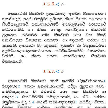
1. 5. 6.
සෙය්‍යථාපි
භික‍්ඛවෙ
උදකරහදො
අච‍්ඡො
විප‍්පසන‍්නො
අනාවිලො
,
තත්‍ථ
චක‍්ඛුමා
පුරිසො
තීරෙ
ඨිතො
පස‍්සෙය්‍ය
සිප‍්පිසම‍්බුකම‍්පි
සක‍්ඛරකඨලම‍්පි
මච‍්ඡගුම‍්බම‍්පි
චරන‍්තම‍්පි
තිට‍්ඨන‍්තම‍්පි
.
තං
කිස‍්ස
හෙතු
:
අනාවිලත‍්තා
භික‍්ඛවෙ
උදකස‍්ස
.
එවමෙව
ඛො
භික‍්ඛවෙ
සො
වත
භික‍්ඛු
අනාවිලෙන
චිත‍්තෙන
අත‍්තත්‍ථං
වා
ඤස‍්සති
,
පරත්‍ථං
වා
ඤස‍්සති
,
උභයත්‍ථං
වා
ඤස‍්සති
,
උත‍්තරිං
වා
මනුස‍්සධම‍්මා
අලමරියඤාණදස‍්සනවිසෙසං
සච‍්ඡිකරිස‍්සතීති
,
ඨානමෙතං
විජ‍්ජති
.
තං
කිස‍්ස
හෙතු
:
අනාවිලත‍්තා
භික‍්ඛවෙ
චිත‍්තස‍්සාති
.
1. 5. 7.
සෙය්‍යථාපි
භික‍්ඛවෙ
යානි
කානිචි
රුක‍්ඛජාතානං
1
ඵන්‍දනො
තෙසං
අග‍්ගමක‍්ඛායති
,
යදිදං
මුදුතාය
චෙව
2
කම‍්මඤ‍්ඤතාය
ච
.
එවමෙව
ඛො
අහං
භික‍්ඛවෙ
න
අඤ‍්ඤං
එකධම‍්මම‍්පි
සමනුපස‍්සාමි
,
යං
එවං
භාවිතං
3
බහුලීකතං
මුදු
ච
හොති
කම‍්මඤ‍්ඤඤ‍්ච
යථයිදං
චිත‍්තං
.
4
5
චිත‍්තං
භික‍්ඛවෙ
භාවිතං
බහුලීකතං
මුදු
ච
හොති