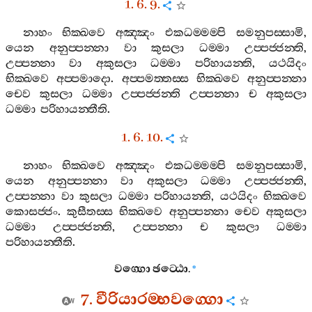
1. 6. 9.
නාහං
භික‍්ඛවෙ
අඤ‍්ඤං
එකධම‍්මම‍්පි
සමනුපස‍්සාමි
,
යෙන
අනුප‍්පන‍්නා
වා
කුසලා
ධම‍්මා
උප‍්පජ‍්ජන‍්ති
,
උප‍්පන‍්නා
වා
අකුසලා
ධම‍්මා
පරිහායන‍්ති
,
යථයිදං
භික‍්ඛවෙ
අප‍්පමාදො
.
අප‍්පමත‍්තස‍්ස
භික‍්ඛවෙ
අනුප‍්පන‍්නා
චෙව
කුසලා
ධම‍්මා
උප‍්පජ‍්ජන‍්ති
උප‍්පන‍්නා
ච
අකුසලා
ධම‍්මා
පරිහායන‍්තීති
.
1. 6. 10.
නාහං
භික‍්ඛවෙ
අඤ‍්ඤං
එකධම‍්මම‍්පි
සමනුපස‍්සාමි
,
යෙන
අනුප‍්පන‍්නා
වා
අකුසලා
ධම‍්මා
උප‍්පජ‍්ජන‍්ති
,
උප‍්පන‍්නා
වා
කුසලා
ධම‍්මා
පරිහායන‍්ති
,
යථයිදං
භික‍්ඛවෙ
කොසජ‍්ජං
.
කුසීතස‍්ස
භික‍්ඛවෙ
අනුප‍්පන‍්නා
චෙව
අකුසලා
ධම‍්මා
උප‍්පජ‍්ජන‍්ති
,
උප‍්පන‍්නා
ච
කුසලා
ධම‍්මා
පරිහායන‍්තීති
.
වග‍්ගො
ඡට‍්ඨො
.
*
7.
වීරියාරම‍්භවග‍්ගො