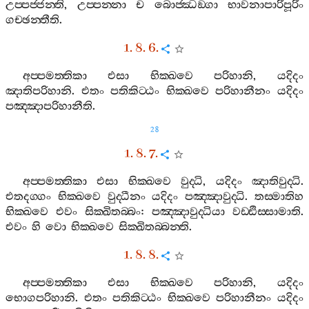
උප‍්පජ‍්ජන‍්ති
,
උප‍්පන‍්නා
ච
බොජ‍්ඣඞ‍්ගා
භාවනාපාරිපූරිං
ගච‍්ඡන‍්තීති
.
1. 8. 6.
අප‍්පමත‍්තිකා
එසා
භික‍්ඛවෙ
පරිහානි
,
යදිදං
ඤාතිපරිහානි
.
එතං
පතිකිට‍්ඨං
භික‍්ඛවෙ
පරිහානීනං
යදිදං
පඤ‍්ඤාපරිහානීති
.
28
1. 8. 7.
අප‍්පමත‍්තිකා
එසා
භික‍්ඛවෙ
වුද‍්ධි
,
යදිදං
ඤාතිවුද‍්ධි
.
එතදග‍්ගං
භික‍්ඛවෙ
වුද‍්ධීනං
යදිදං
පඤ‍්ඤාවුද‍්ධි
.
තස‍්මාතිහ
භික‍්ඛවෙ
එවං
සික‍්ඛිතබ‍්බං
:
පඤ‍්ඤාවුද‍්ධියා
වඩ‍්ඪිස‍්සාමාති
.
එවං
හි
වො
භික‍්ඛවෙ
සික‍්ඛිතබ‍්බන‍්ති
.
1. 8. 8.
අප‍්පමත‍්තිකා
එසා
භික‍්ඛවෙ
පරිහානි
,
යදිදං
භොගපරිහානි
.
එතං
පතිකිට‍්ඨං
භික‍්ඛවෙ
පරිහානීනං
යදිදං