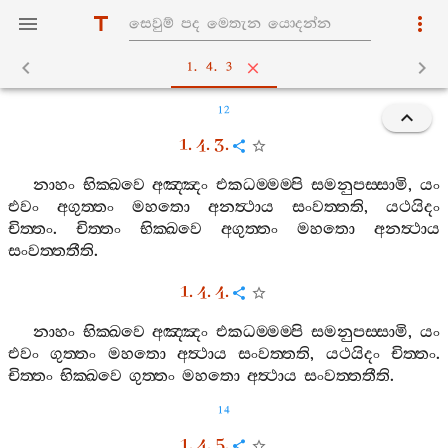
1. 4. 3
12
1. 4. 3.
නාහං
භික‍්ඛවෙ
අඤ‍්ඤං
එකධම‍්මම‍්පි
සමනුපස‍්සාමි
,
යං
එවං
අගුත‍්තං
මහතො
අනත්‍ථාය
සංවත‍්තති
,
යථයිදං
චිත‍්තං
.
චිත‍්තං
භික‍්ඛවෙ
අගුත‍්තං
මහතො
අනත්‍ථාය
සංවත‍්තතීති
.
1. 4. 4.
නාහං
භික‍්ඛවෙ
අඤ‍්ඤං
එකධම‍්මම‍්පි
සමනුපස‍්සාමි
,
යං
එවං
ගුත‍්තං
මහතො
අත්‍ථාය
සංවත‍්තති
,
යථයිදං
චිත‍්තං
.
චිත‍්තං
භික‍්ඛවෙ
ගුත‍්තං
මහතො
අත්‍ථාය
සංවත‍්තතීති
.
14
1. 4. 5.