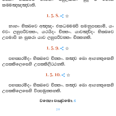
කම‍්මඤ‍්ඤඤ‍්චාති
.
1. 5. 8.
නාහං
භික‍්ඛවෙ
අඤ‍්ඤං
එකධම‍්මම‍්පි
සමනුපස‍්සාමි
,
යං
එවං
ලහුපරිවත‍්තං
,
යථයිදං
චිත‍්තං
.
යාවඤ‍්චිදං
භික‍්ඛවෙ
උපමාපි
න
සුකරා
යාව
ලහුපරිවත‍්තං
චිත‍්තන‍්ති
.
1. 5. 9.
පභස‍්සරමිදං
භික‍්ඛවෙ
චිත‍්තං
.
තඤ‍්ච
ඛො
ආගන‍්තුකෙහි
උපක‍්කිලෙසෙහි
උපක‍්කිලිට‍්ඨන‍්ති
.
1. 5. 10.
පභස‍්සරමිදං
භික‍්ඛවෙ
චිත‍්තං
.
තඤ‍්ච
ඛො
ආගන‍්තුකෙහි
උපක‍්කිලෙසෙහි
විප‍්පමුත‍්තන‍්ති
.
වග‍්ගො
පඤ‍්චමො
.
6
20