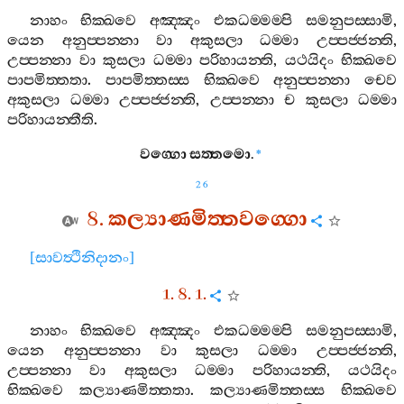
නාහං
භික‍්ඛවෙ
අඤ‍්ඤං
එකධම‍්මම‍්පි
සමනුපස‍්සාමි
,
යෙන
අනුප‍්පන‍්නා
වා
අකුසලා
ධම‍්මා
උප‍්පජ‍්ජන‍්ති
,
උප‍්පන‍්නා
වා
කුසලා
ධම‍්මා
පරිහායන‍්ති
,
යථයිදං
භික‍්ඛවෙ
පාපමිත‍්තතා
.
පාපමිත‍්තස‍්ස
භික‍්ඛවෙ
අනුප‍්පන‍්නා
චෙව
අකුසලා
ධම‍්මා
උප‍්පජ‍්ජන‍්ති
,
උප‍්පන‍්නා
ච
කුසලා
ධම‍්මා
පරිහායන‍්තීති
.
වග‍්ගො
සත‍්තමො
.
*
26
8.
කල්‍යාණමිත‍්තවග‍්ගො
[
සාවත්‍ථිනිදානං
]
1. 8. 1.
නාහං
භික‍්ඛවෙ
අඤ‍්ඤං
එකධම‍්මම‍්පි
සමනුපස‍්සාමි
,
යෙන
අනුප‍්පන‍්නා
වා
කුසලා
ධම‍්මා
උප‍්පජ‍්ජන‍්ති
,
උප‍්පන‍්නා
වා
අකුසලා
ධම‍්මා
පරිහායන‍්ති
,
යථයිදං
භික‍්ඛවෙ
කල්‍යාණමිත‍්තතා
.
කල්‍යාණමිත‍්තස‍්ස
භික‍්ඛවෙ