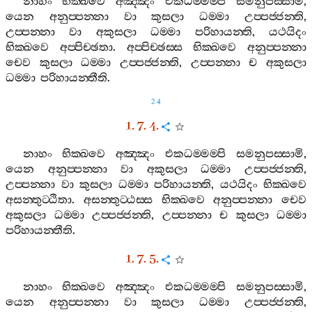
නාහං
භික‍්ඛවෙ
අඤ‍්ඤං
එකධම‍්මම‍්පි
සමනුපස‍්සාමි
,
යෙන
අනුප‍්පන‍්නා
වා
කුසලා
ධම‍්මා
උප‍්පජ‍්ජන‍්ති
,
උප‍්පන‍්නා
වා
අකුසලා
ධම‍්මා
පරිහායන‍්ති
,
යථයිදං
භික‍්ඛවෙ
අප‍්පිච‍්ඡතා
.
අප‍්පිච‍්ඡස‍්ස
භික‍්ඛවෙ
අනුප‍්පන‍්නා
චෙව
කුසලා
ධම‍්මා
උප‍්පජ‍්ජන‍්ති
,
උප‍්පන‍්නා
ච
අකුසලා
ධම‍්මා
පරිහායන‍්තීති
.
24
1. 7. 4.
නාහං
භික‍්ඛවෙ
අඤ‍්ඤං
එකධම‍්මම‍්පි
සමනුපස‍්සාමි
,
යෙන
අනුප‍්පන‍්නා
වා
අකුසලා
ධම‍්මා
උප‍්පජ‍්ජන‍්ති
,
උප‍්පන‍්නා
වා
කුසලා
ධම‍්මා
පරිහායන‍්ති
,
යථයිදං
භික‍්ඛවෙ
අසන‍්තුට‍්ඨිතා
.
අසන‍්තුට‍්ඨස‍්ස
භික‍්ඛවෙ
අනුප‍්පන‍්නා
චෙව
අකුසලා
ධම‍්මා
උප‍්පජ‍්ජන‍්ති
,
උප‍්පන‍්නා
ච
කුසලා
ධම‍්මා
පරිහායන‍්තීති
.
1. 7. 5.
නාහං
භික‍්ඛවෙ
අඤ‍්ඤං
එකධම‍්මම‍්පි
සමනුපස‍්සාමි
,
යෙන
අනුප‍්පන‍්නා
වා
කුසලා
ධම‍්මා
උප‍්පජ‍්ජන‍්ති
,