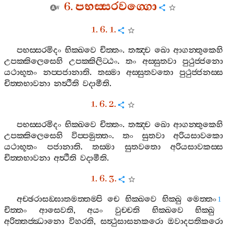
6.
පභස‍්සරවග‍්ගො
1. 6. 1.
පභස‍්සරමිදං
භික‍්ඛවෙ
චිත‍්තං
.
තඤ‍්ච
ඛො
ආගන‍්තුකෙහි
උපක‍්කිලෙසෙහි
උපක‍්කිලිට‍්ඨං
.
තං
අස‍්සුතවා
පුථුජ‍්ජනො
යථාභූතං
නප‍්පජානාති
.
තස‍්මා
අස‍්සුතවතො
පුථුජ‍්ජනස‍්ස
චිත‍්තභාවනා
නත්‍ථීති
වදාමීති
.
1. 6. 2.
පභස‍්සරමිදං
භික‍්ඛවෙ
චිත‍්තං
.
තඤ‍්ච
ඛො
ආගන‍්තුකෙහි
උපක‍්කිලෙසෙහි
විප‍්පමුත‍්තං
.
තං
සුතවා
අරියසාවකො
යථාභූතං
පජානාති
.
තස‍්මා
සුතවතො
අරියසාවකස‍්ස
චිත‍්තභාවනා
අත්‍ථීති
වදාමීති
.
1. 6. 3.
අච‍්ඡරාසඞ‍්ඝාතමත‍්තම‍්පි
චෙ
භික‍්ඛවෙ
භික‍්ඛු
මෙත‍්තං
1
චිත‍්තං
ආසෙවති
,
අයං
වුච‍්චති
භික‍්ඛවෙ
භික‍්ඛු
අරිත‍්තජ‍්ඣානො
විහරති
,
සත්‍ථුසාසනකරො
ඔවාදපතිකරො