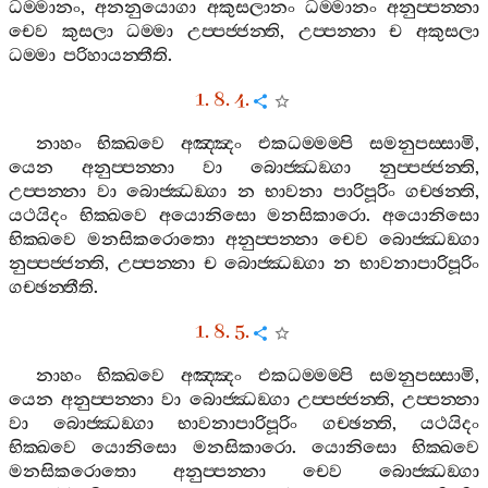
ධම‍්මානං
,
අනනුයොගා
අකුසලානං
ධම‍්මානං
අනුප‍්පන‍්නා
චෙව
කුසලා
ධම‍්මා
උප‍්පජ‍්ජන‍්ති
,
උප‍්පන‍්නා
ච
අකුසලා
ධම‍්මා
පරිහායන‍්තීති
.
1. 8. 4.
නාහං
භික‍්ඛවෙ
අඤ‍්ඤං
එකධම‍්මම‍්පි
සමනුපස‍්සාමි
,
යෙන
අනුප‍්පන‍්නා
වා
බොජ‍්ඣඞ‍්ගා
නුප‍්පජ‍්ජන‍්ති
,
උප‍්පන‍්නා
වා
බොජ‍්ඣඞ‍්ගා
න
භාවනා
පාරිපූරිං
ගච‍්ඡන‍්ති
,
යථයිදං
භික‍්ඛවෙ
අයොනිසො
මනසිකාරො
.
අයොනිසො
භික‍්ඛවෙ
මනසිකරොතො
අනුප‍්පන‍්නා
චෙව
බොජ‍්ඣඞ‍්ගා
නුප‍්පජ‍්ජන‍්ති
,
උප‍්පන‍්නා
ච
බොජ‍්ඣඞ‍්ගා
න
භාවනාපාරිපූරිං
ගච‍්ඡන‍්තීති
.
1. 8. 5.
නාහං
භික‍්ඛවෙ
අඤ‍්ඤං
එකධම‍්මම‍්පි
සමනුපස‍්සාමි
,
යෙන
අනුප‍්පන‍්නා
වා
බොජ‍්ඣඞ‍්ගා
උප‍්පජ‍්ජන‍්ති
,
උප‍්පන‍්නා
වා
බොජ‍්ඣඞ‍්ගා
භාවනාපාරිපූරිං
ගච‍්ඡන‍්ති
,
යථයිදං
භික‍්ඛවෙ
යොනිසො
මනසිකාරො
.
යොනිසො
භික‍්ඛවෙ
මනසිකරොතො
අනුප‍්පන‍්නා
චෙව
බොජ‍්ඣඞ‍්ගා