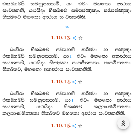
එකඞ‍්ගම‍්පි
සමනුපස‍්සාමි
,
යං
එවං
මහතො
අත්‍ථාය
සංවත‍්තති
,
යථයිදං
භික‍්ඛවෙ
සම‍්පජඤ‍්ඤං
.
සම‍්පජඤ‍්ඤං
භික‍්ඛවෙ
මහතො
අත්‍ථාය
සංවත‍්තතීති
.
36
1. 10. 13.
බාහිරං
භික‍්ඛවෙ
අඞ‍්ගන‍්ති
කරිත්‍වා
න
අඤ‍්ඤං
එකඞ‍්ගම‍්පි
සමනුපස‍්සාමි
,
යා
එවං
මහතො
අනත්‍ථාය
1
සංවත‍්තති
,
යථයිදං
භික‍්ඛවෙ
පාපමිත‍්තතා
.
පාපමිත‍්තතා
,
භික‍්ඛවෙ
,
මහතො
අනත්‍ථාය
සංවත‍්තතීති
.
1. 10. 14.
බාහිරං
භික‍්ඛවෙ
අඞ‍්ගන‍්ති
කරිත්‍වා
න
අඤ‍්ඤං
එකඞ‍්ගම‍්පි
සමනුපස‍්සාමි
,
යා
එවං
මහතො
අත්‍ථාය
1
සංවත‍්තති
,
යථයිදං
භික‍්ඛවෙ
කල්‍යාණමිත‍්තතා
.
කල්‍යාණමිත‍්තතා
භික‍්ඛවෙ
මහතො
අත්‍ථාය
සංවත‍්තතීති
.
1. 10. 15.