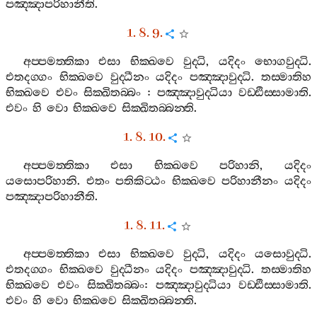
පඤ‍්ඤාපරිහානීති
.
1. 8. 9.
අප‍්පමත‍්තිකා
එසා
භික‍්ඛවෙ
වුද‍්ධි
,
යදිදං
භොගවුද‍්ධි
.
එතදග‍්ගං
භික‍්ඛවෙ
වුද‍්ධීනං
යදිදං
පඤ‍්ඤාවුද‍්ධි
.
තස‍්මාතිහ
භික‍්ඛවෙ
එවං
සික‍්ඛිතබ‍්බං
:
පඤ‍්ඤාවුද‍්ධියා
වඩ‍්ඪිස‍්සාමාති
.
එවං
හි
වො
භික‍්ඛවෙ
සික‍්ඛිතබ‍්බන‍්ති
.
1. 8. 10.
අප‍්පමත‍්තිකා
එසා
භික‍්ඛවෙ
පරිහානි
,
යදිදං
යසොපරිහානි
.
එතං
පතිකිට‍්ඨං
භික‍්ඛවෙ
පරිහානීනං
යදිදං
පඤ‍්ඤාපරිහානීති
.
1. 8. 11.
අප‍්පමත‍්තිකා
එසා
භික‍්ඛවෙ
වුද‍්ධි
,
යදිදං
යසොවුද‍්ධි
.
එතදග‍්ගං
භික‍්ඛවෙ
වුද‍්ධීනං
යදිදං
පඤ‍්ඤාවුද‍්ධි
.
තස‍්මාතිහ
භික‍්ඛවෙ
එවං
සික‍්ඛිතබ‍්බං
:
පඤ‍්ඤාවුද‍්ධියා
වඩ‍්ඪිස‍්සාමාති
.
එවං
හි
වො
භික‍්ඛවෙ
සික‍්ඛිතබ‍්බන‍්ති
.