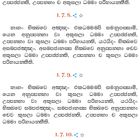
උප‍්පජ‍්ජන‍්ති
,
උප‍්පන‍්නා
ච
අකුසලා
ධම‍්මා
පරිහායන‍්තීති
.
1. 7. 8.
නාහං
භික‍්ඛවෙ
අඤ‍්ඤං
එකධම‍්මම‍්පි
සමනුපස‍්සාමි
,
යෙන
අනුප‍්පන‍්නා
වා
අකුසලා
ධම‍්මා
උප‍්පජ‍්ජන‍්ති
,
උප‍්පන‍්නා
වා
කුසලා
ධම‍්මා
පරිහායන‍්ති
,
යථයිදං
භික‍්ඛවෙ
අසම‍්පජඤ‍්ඤං
.
අසම‍්පජානස‍්ස
භික‍්ඛවෙ
අනුප‍්පන‍්නා
චෙව
අකුසලා
ධම‍්මා
උප‍්පජ‍්ජන‍්ති
,
උප‍්පන‍්නා
ච
කුසලා
ධම‍්මා
පරිහායන‍්තීති
.
1. 7. 9.
නාහං
භික‍්ඛවෙ
අඤ‍්ඤං
එකධම‍්මම‍්පි
සමනුපස‍්සාමි
,
යෙන
අනුප‍්පන‍්නා
වා
කුසලා
ධම‍්මා
උප‍්පජ‍්ජන‍්ති
,
උප‍්පන‍්නා
වා
අකුසලා
ධම‍්මා
පරිහායන‍්ති
,
යථයිදං
භික‍්ඛවෙ
සම‍්පජඤ‍්ඤං
.
සම‍්පජානස‍්ස
භික‍්ඛවෙ
අනුප‍්පන‍්නා
චෙව
කුසලා
ධම‍්මා
උප‍්පජ‍්ජන‍්ති
,
උප‍්පන‍්නා
ච
අකුසලා
ධම‍්මා
පරිහායන‍්තීති
.
1. 7. 10.