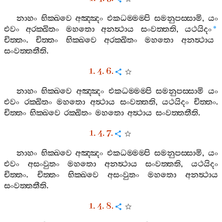
නාහං
භික‍්ඛවෙ
අඤ‍්ඤං
එකධම‍්මම‍්පි
සමනුපස‍්සාමි
,
යං
එවං
අරක‍්ඛිතං
මහතො
අනත්‍ථාය
සංවත‍්තති
,
යථයිදං
*
චිත‍්තං
.
චිත‍්තං
භික‍්ඛවෙ
අරක‍්ඛිතං
මහතො
අනත්‍ථාය
සංවත‍්තතීති
.
1. 4. 6.
නාහං
භික‍්ඛවෙ
අඤ‍්ඤං
එකධම‍්මම‍්පි
සමනුපස‍්සාමි
යං
එවං
රක‍්ඛිතං
මහතො
අත්‍ථාය
සංවත‍්තති
,
යථයිදං
චිත‍්තං
.
චිත‍්තං
භික‍්ඛවෙ
රක‍්ඛිතං
මහතො
අත්‍ථාය
සංවත‍්තතීති
.
1. 4. 7.
නාහං
භික‍්ඛවෙ
අඤ‍්ඤං
එකධම‍්මම‍්පි
සමනුපස‍්සාමි
,
යං
එවං
අසංවුතං
මහතො
අනත්‍ථාය
සංවත‍්තති
,
යථයිදං
චිත‍්තං
.
චිත‍්තං
භික‍්ඛවෙ
අසංවුතං
මහතො
අනත්‍ථාය
සංවත‍්තතීති
.
1. 4. 8.