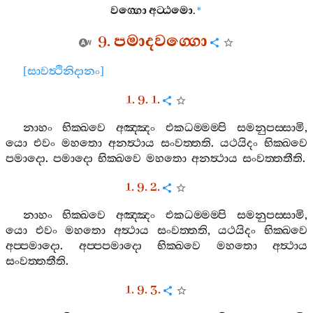
වග‍්ගො
අට‍්ඨමො
.
*
9.
පමාදවග‍්ගො
[
සාවත්‍ථිනිදානං
]
1. 9. 1.
නාහං
භික‍්ඛවෙ
අඤ‍්ඤං
එකධම‍්මම‍්පි
සමනුපස‍්සාමි
,
යො
එවං
මහතො
අනත්‍ථාය
සංවත‍්තති
.
යථයිදං
භික‍්ඛවෙ
පමාදො
.
පමාදො
භික‍්ඛවෙ
මහතො
අනත්‍ථාය
සංවත‍්තතීති
.
1. 9. 2.
නාහං
භික‍්ඛවෙ
අඤ‍්ඤං
එකධම‍්මම‍්පි
සමනුපස‍්සාමි
,
යො
එවං
මහතො
අත්‍ථාය
සංවත‍්තති
,
යථයිදං
භික‍්ඛවෙ
අප‍්පමාදො
.
අප‍්පපමාදො
භික‍්ඛවෙ
මහතො
අත්‍ථාය
සංවත‍්තතීති
.
1. 9. 3.