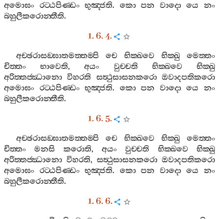
අමොඝං
රට‍්ඨපිණ‍්ඩං
භුඤ‍්ජති
.
කො
පන
වාදො
යෙ
නං
බහුලීකරොන‍්තීති
.
1. 6. 4.
අච‍්ඡරාසඞ‍්ඝාතමත‍්තම‍්පි
චෙ
භික‍්ඛවෙ
භික‍්ඛු
මෙත‍්තං
චිත‍්තං
භාවෙති
,
අයං
වුච‍්චති
භික‍්ඛවෙ
භික‍්ඛු
අරිත‍්තජ‍්ඣානො
විහරති
සත්‍ථුසාසනකරො
ඔවාදපතිකරො
අමොඝං
රට‍්ඨපිණ‍්ඩං
භුඤ‍්ජති
.
කො
පන
වාදො
යෙ
නං
බහුලීකරොන‍්තීති
.
1. 6. 5.
අච‍්ඡරාසඞ‍්ඝාතමත‍්තම‍්පි
චෙ
භික‍්ඛවෙ
භික‍්ඛු
මෙත‍්තං
චිත‍්තං
මනසි
කරොති
,
අයං
වුච‍්චති
භික‍්ඛවෙ
භික‍්ඛු
අරිත‍්තජ‍්ඣානො
විහරති
,
සත්‍ථුසාසනකරො
ඔවාදපතිකරො
අමොඝං
රට‍්ඨපිණ‍්ඩං
භුඤ‍්ජති
.
කො
පන
වාදො
යෙ
නං
බහුලීකරොන‍්තීති
.
1. 6. 6.