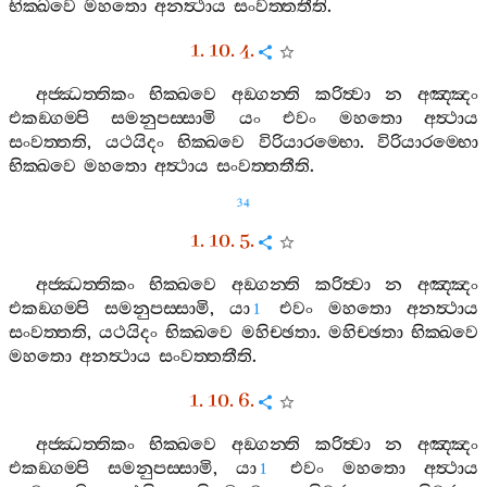
භික‍්ඛවෙ
මහතො
අනත්‍ථාය
සංවත‍්තතීති
.
1. 10. 4.
අජ‍්ඣත‍්තිකං
භික‍්ඛවෙ
අඞ‍්ගන‍්ති
කරිත්‍වා
න
අඤ‍්ඤං
එකඞ‍්ගම‍්පි
සමනුපස‍්සාමි
යං
එවං
මහතො
අත්‍ථාය
සංවත‍්තති
,
යථයිදං
භික‍්ඛවෙ
විරියාරම‍්භො
.
විරියාරම‍්භො
භික‍්ඛවෙ
මහතො
අත්‍ථාය
සංවත‍්තතීති
.
34
1. 10. 5.
අජ‍්ඣත‍්තිකං
භික‍්ඛවෙ
අඞ‍්ගන‍්ති
කරිත්‍වා
න
අඤ‍්ඤං
එකඞ‍්ගම‍්පි
සමනුපස‍්සාමි
,
යා
එවං
මහතො
අනත්‍ථාය
1
සංවත‍්තති
,
යථයිදං
භික‍්ඛවෙ
මහිච‍්ඡතා
.
මහිච‍්ඡතා
භික‍්ඛවෙ
මහතො
අනත්‍ථාය
සංවත‍්තතීති
.
1. 10. 6.
අජ‍්ඣත‍්තිකං
භික‍්ඛවෙ
අඞ‍්ගන‍්ති
කරිත්‍වා
න
අඤ‍්ඤං
එකඞ‍්ගම‍්පි
සමනුපස‍්සාමි
,
යා
එවං
මහතො
අත්‍ථාය
1