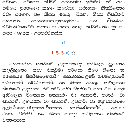
චෙතසා
චෙතො
පරිච‍්ච
පජානාමි
:
ඉමම‍්හි
චෙ
අයං
සමයෙ
පුග‍්ගලො
කාලං
කරෙය්‍ය
,
යථාභතං
නික‍්ඛිත‍්තො
එවං
සග‍්ගෙ
.
තං
කිස‍්ස
හෙතු
:
චිත‍්තං
හිස‍්ස
භික‍්ඛවෙ
පසන‍්නං
.
චෙතොපසාදහෙතුච‍්ච
පන
භික‍්ඛවෙ
4
එවමිධෙකච‍්චෙ
සත‍්තා
කායස‍්ස
භෙදා
පරම‍්මරණා
සුගතිං
සග‍්ගං
ලොකං
උපපජ‍්ජන‍්තීති
.
18
1. 5. 5.
සෙය්‍යථාපි
භික‍්ඛවෙ
උදකරහදො
ආවිලො
ලුලිතො
කලලීභූතො
,
තත්‍ථ
චක‍්ඛුමා
පුරිසො
තීරෙ
ඨිතො
න
පස‍්සෙය්‍ය
සිප‍්පිසම‍්බුකම‍්පි
සක‍්ඛරකඨලම‍්පි
මච‍්ඡගුම‍්බම‍්පි
*
චරන‍්තම‍්පි
තිට‍්ඨන‍්තම‍්පි
.
තං
කිස‍්ස
හෙතු
:
ආවිලත‍්තා
භික‍්ඛවෙ
උදකස‍්ස
.
එවමෙව
ඛො
භික‍්ඛවෙ
සො
වත
භික‍්ඛු
ආවිලෙන
චිත‍්තෙන
අත‍්තත්‍ථං
වා
ඤස‍්සති
,
පරත්‍ථං
වා
ඤස‍්සති
,
උභයත්‍ථං
වා
ඤස‍්සති
,
උත‍්තරිං
වා
මනුස‍්සධම‍්මා
අලමරියඤාණදස‍්සනවිසෙසං
සච‍්ඡිකරිස‍්සතීති
,
නෙතං
ඨානං
විජ‍්ජති
.
තං
කිස‍්ස
හෙතු
:
ආවිලත‍්තා
භික‍්ඛවෙ
චිත‍්තස‍්සාති
.