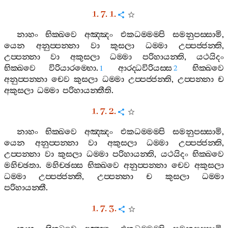
1. 7. 1.
නාහං
භික‍්ඛවෙ
අඤ‍්ඤං
එකධම‍්මම‍්පි
සමනුපස‍්සාමි
,
යෙන
අනුප‍්පන‍්නා
වා
කුසලා
ධම‍්මා
උප‍්පජ‍්ජන‍්ති
,
උප‍්පන‍්නා
වා
අකුසලා
ධම‍්මා
පරිහායන‍්ති
,
යථයිදං
භික‍්ඛවෙ
විරියාරම‍්භො
.
ආරද‍්ධවිරියස‍්ස
භික‍්ඛවෙ
1
2
අනුප‍්පන‍්නා
චෙව
කුසලා
ධම‍්මා
උප‍්පජ‍්ජන‍්ති
,
උප‍්පන‍්නා
ච
අකුසලා
ධම‍්මා
පරිහායන‍්තීති
.
1. 7. 2.
නාහං
භික‍්ඛවෙ
අඤ‍්ඤං
එකධම‍්මම‍්පි
සමනුපස‍්සාමි
,
යෙන
අනුප‍්පන‍්නා
වා
අකුසලා
ධම‍්මා
උප‍්පජ‍්ජන‍්ති
,
උප‍්පන‍්නා
වා
කුසලා
ධම‍්මා
පරිහායන‍්ති
,
යථයිදං
භික‍්ඛවෙ
මහිච‍්ඡතා
.
මහිච‍්ඡස‍්ස
භික‍්ඛවෙ
අනුප‍්පන‍්නා
චෙව
අකුසලා
ධම‍්මා
උප‍්පජ‍්ජන‍්ති
,
උප‍්පන‍්නා
ච
කුසලා
ධම‍්මා
පරිහායන‍්තී
.
1. 7. 3.