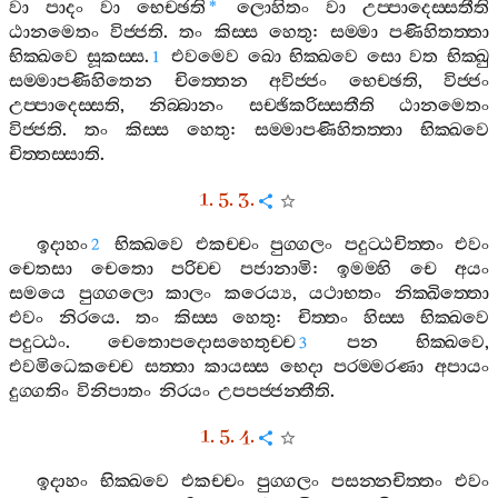
වා
පාදං
වා
භෙච‍්ඡති
ලොහිතං
වා
උප‍්පාදෙස‍්සතීති
*
ඨානමෙතං
විජ‍්ජති
.
තං
කිස‍්ස
හෙතු
:
සම‍්මා
පණිහිතත‍්තා
භික‍්ඛවෙ
සූකස‍්ස
.
එවමෙව
ඛො
භික‍්ඛවෙ
සො
වත
භික‍්ඛු
1
සම‍්මාපණිහිතෙන
චිත‍්තෙන
අවිජ‍්ජං
භෙච‍්ඡති
,
විජ‍්ජං
උප‍්පාදෙස‍්සති
,
නිබ‍්බානං
සච‍්ඡිකරිස‍්සතීති
ඨානමෙතං
විජ‍්ජති
.
තං
කිස‍්ස
හෙතු
:
සම‍්මාපණිහිතත‍්තා
භික‍්ඛවෙ
චිත‍්තස‍්සාති
.
1. 5. 3.
ඉදාහං
භික‍්ඛවෙ
එකච‍්චං
පුග‍්ගලං
පදුට‍්ඨචිත‍්තං
එවං
2
චෙතසා
චෙතො
පරිච‍්ච
පජානාමි
:
ඉමම‍්හි
චෙ
අයං
සමයෙ
පුග‍්ගලො
කාලං
කරෙය්‍ය
,
යථාභතං
නික‍්ඛිත‍්තො
එවං
නිරයෙ
.
තං
කිස‍්ස
හෙතු
:
චිත‍්තං
හිස‍්ස
භික‍්ඛවෙ
පදුට‍්ඨං
.
චෙතොපදොසහෙතුච‍්ච
පන
භික‍්ඛවෙ
,
3
එවමිධෙකච‍්චෙ
සත‍්තා
කායස‍්ස
භෙදා
පරම‍්මරණා
අපායං
දුග‍්ගතිං
විනිපාතං
නිරයං
උපපජ‍්ජන‍්තීති
.
1. 5. 4.
ඉදාහං
භික‍්ඛවෙ
එකච‍්චං
පුග‍්ගලං
පසන‍්නචිත‍්තං
එවං