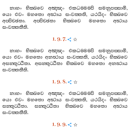
නාහං
භික‍්ඛවෙ
අඤ‍්ඤං
එකධම‍්මම‍්පි
සමනුපස‍්සාමි
,
යො
එවං
මහතො
අත්‍ථාය
සංවත‍්තති
,
යථයිදං
භික‍්ඛවෙ
අප‍්පිච‍්ඡතා
.
අප‍්පිච‍්ඡතා
භික‍්ඛවෙ
මහතො
අත්‍ථාය
සංවත‍්තතීති
.
1. 9. 7.
නාහං
භික‍්ඛවෙ
අඤ‍්ඤං
එකධම‍්මම‍්පි
සමනුපස‍්සාමි
,
යො
එවං
මහතො
අනත්‍ථාය
සංවත‍්තති
,
යථයිදං
භික‍්ඛවෙ
අසන‍්තුට‍්ඨිතා
.
අසන‍්තුට‍්ඨිතා
භික‍්ඛවෙ
මහතො
අනත්‍ථාය
සංවත‍්තතීති
.
1. 9. 8.
නාහං
භික‍්ඛවෙ
අඤ‍්ඤං
එකධම‍්මම‍්පි
සමනුපස‍්සාමි
,
යො
එවං
මහතො
අත්‍ථාය
සංවත‍්තති
,
යථයිදං
භික‍්ඛවෙ
සන‍්තුට‍්ඨිතා
.
සන‍්තුට‍්ඨිතා
භික‍්ඛවෙ
මහතො
අත්‍ථාය
සංවත‍්තතීති
.
1. 9. 9.