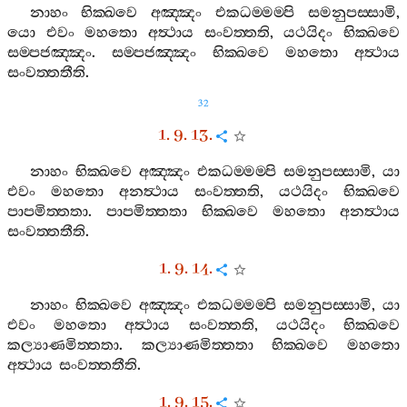
නාහං
භික‍්ඛවෙ
අඤ‍්ඤං
එකධම‍්මම‍්පි
සමනුපස‍්සාමි
,
යො
එවං
මහතො
අත්‍ථාය
සංවත‍්තති
,
යථයිදං
භික‍්ඛවෙ
සම‍්පජඤ‍්ඤං
.
සම‍්පජඤ‍්ඤං
භික‍්ඛවෙ
මහතො
අත්‍ථාය
සංවත‍්තතීති
.
32
1. 9. 13.
නාහං
භික‍්ඛවෙ
අඤ‍්ඤං
එකධම‍්මම‍්පි
සමනුපස‍්සාමි
,
යා
එවං
මහතො
අනත්‍ථාය
සංවත‍්තති
,
යථයිදං
භික‍්ඛවෙ
පාපමිත‍්තතා
.
පාපමිත‍්තතා
භික‍්ඛවෙ
මහතො
අනත්‍ථාය
සංවත‍්තතීති
.
1. 9. 14.
නාහං
භික‍්ඛවෙ
අඤ‍්ඤං
එකධම‍්මම‍්පි
සමනුපස‍්සාමි
,
යා
එවං
මහතො
අත්‍ථාය
සංවත‍්තති
,
යථයිදං
භික‍්ඛවෙ
කල්‍යාණමිත‍්තතා
.
කල්‍යාණමිත‍්තතා
භික‍්ඛවෙ
මහතො
අත්‍ථාය
සංවත‍්තතීති
.
1. 9. 15.