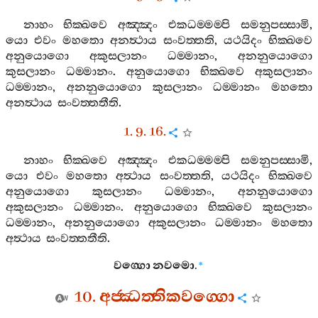
නාහං
භික‍්ඛවෙ
අඤ‍්ඤං
එකධම‍්මම‍්පි
සමනුපස‍්සාමි
,
යො
එවං
මහතො
අනත්‍ථාය
සංවත‍්තති
,
යථයිදං
භික‍්ඛවෙ
අනුයොගො
අකුසලානං
ධම‍්මානං
,
අනනුයොගො
කුසලානං
ධම‍්මානං
.
අනුයොගො
භික‍්ඛවෙ
අකුසලානං
ධම‍්මානං
,
අනනුයොගො
කුසලානං
ධම‍්මානං
මහතො
අනත්‍ථාය
සංවත‍්තතීති
.
1. 9. 16.
නාහං
භික‍්ඛවෙ
අඤ‍්ඤං
එකධම‍්මම‍්පි
සමනුපස‍්සාමි
,
යො
එවං
මහතො
අත්‍ථාය
සංවත‍්තති
,
යථයිදං
භික‍්ඛවෙ
අනුයොගො
කුසලානං
ධම‍්මානං
,
අනනුයොගො
අකුසලානං
ධම‍්මානං
.
අනුයොගො
භික‍්ඛවෙ
කුසලානං
ධම‍්මානං
,
අනනුයොගො
අකුසලානං
ධම‍්මානං
මහතො
අත්‍ථාය
සංවත‍්තතීති
.
වග‍්ගො
නවමො
.
*
10.
අජ‍්ඣත‍්තිකවග‍්ගො