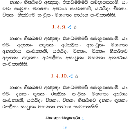
නාහං
භික‍්ඛවෙ
අඤ‍්ඤං
එකධම‍්මම‍්පි
සමනුපස‍්සාමි
,
යං
එවං
සංවුතං
මහතො
අත්‍ථාය
සංවත‍්තති
,
යථයිදං
චිත‍්තං
.
චිත‍්තං
භික‍්ඛවෙ
සංවුතං
මහතො
අත්‍ථාය
සංවත‍්තතීති
.
1. 4. 9.
නාහං
භික‍්ඛවෙ
අඤ‍්ඤං
එකධම‍්මම‍්පි
සමනුපස‍්සාමි
,
යං
එවං
අදන‍්තං
අගුත‍්තං
අරක‍්ඛිතං
අසංවුතං
මහතො
අනත්‍ථාය
සංවත‍්තති
,
යථයිදං
චිත‍්තං
.
චිත‍්තං
භික‍්ඛවෙ
අදන‍්තං
අගුත‍්තං
අරක‍්ඛිතං
අසංවුතං
මහතො
අනත්‍ථාය
සංවත‍්තතීති
.
1. 4. 10.
නාහං
භික‍්ඛවෙ
අඤ‍්ඤං
එකධම‍්මම‍්පි
සමනුපස‍්සාමි
,
යං
එවං
දන‍්තං
ගුත‍්තං
රක‍්ඛිතං
සංවුතං
මහතො
අත්‍ථාය
සංවත‍්තති
,
යථයිදං
චිත‍්තං
.
චිත‍්තං
භික‍්ඛවෙ
දන‍්තං
ගුත‍්තං
රක‍්ඛිතං
සංවුතං
මහතො
අත්‍ථාය
සංවත‍්තතීති
.
වග‍්ගො
චතුත්‍ථො
.
1
16