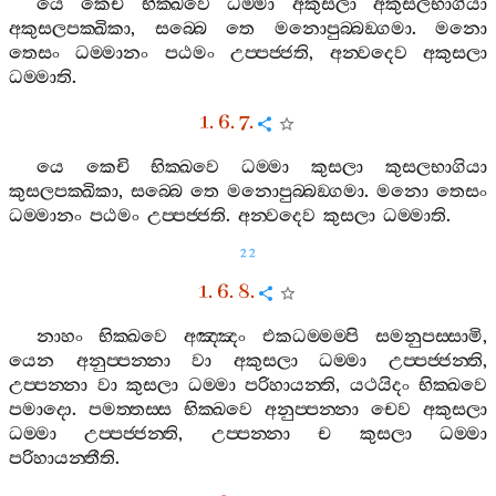
යෙ
කෙචි
භික‍්ඛවෙ
ධම‍්මා
අකුසලා
අකුසලභාගියා
අකුසලපක‍්ඛිකා
,
සබ‍්බෙ
තෙ
මනොපුබ‍්බඞ‍්ගමා
.
මනො
තෙසං
ධම‍්මානං
පඨමං
උප‍්පජ‍්ජති
,
අන‍්වදෙව
අකුසලා
ධම‍්මාති
.
1. 6. 7.
යෙ
කෙචි
භික‍්ඛවෙ
ධම‍්මා
කුසලා
කුසලභාගියා
කුසලපක‍්ඛිකා
,
සබ‍්බෙ
තෙ
මනොපුබ‍්බඞ‍්ගමා
.
මනො
තෙසං
ධම‍්මානං
පඨමං
උප‍්පජ‍්ජති
.
අන‍්වදෙව
කුසලා
ධම‍්මාති
.
22
1. 6. 8.
නාහං
භික‍්ඛවෙ
අඤ‍්ඤං
එකධම‍්මම‍්පි
සමනුපස‍්සාමි
,
යෙන
අනුප‍්පන‍්නා
වා
අකුසලා
ධම‍්මා
උප‍්පජ‍්ජන‍්ති
,
උප‍්පන‍්නා
වා
කුසලා
ධම‍්මා
පරිහායන‍්ති
,
යථයිදං
භික‍්ඛවෙ
පමාදො
.
පමත‍්තස‍්ස
භික‍්ඛවෙ
අනුප‍්පන‍්නා
චෙව
අකුසලා
ධම‍්මා
උප‍්පජ‍්ජන‍්ති
,
උප‍්පන‍්නා
ච
කුසලා
ධම‍්මා
පරිහායන‍්තීති
.