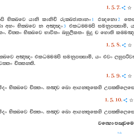
1. 5. 7.
පි
භික‍්ඛවෙ
යානි
කානිචි
රුක‍්ඛජාතානං
ඵන්‍දනො
තෙ
1
2
ො
අහං
භික‍්ඛවෙ
න
අඤ‍්ඤං
එකධම‍්මම‍්පි
සමනුපස‍්සාමි
,
ය
3
්තං
.
චිත‍්තං
භික‍්ඛවෙ
භාවිතං
බහුලීකතං
මුදු
ච
හොති
කම‍්මඤ‍
1. 5. 8.
ක‍්ඛවෙ
අඤ‍්ඤං
එකධම‍්මම‍්පි
සමනුපස‍්සාමි
,
යං
එවං
ලහුපරිවත
වත‍්තං
චිත‍්තන‍්ති
.
1. 5. 9.
ිදං
භික‍්ඛවෙ
චිත‍්තං
.
තඤ‍්ච
ඛො
ආගන‍්තුකෙහි
උපක‍්කිලෙසෙ
1. 5. 10.
ිදං
භික‍්ඛවෙ
චිත‍්තං
.
තඤ‍්ච
ඛො
ආගන‍්තුකෙහි
උපක‍්කිලෙසෙ
වග‍්ගො
පඤ‍්චම
20