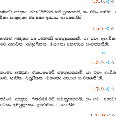
1. 3. 6.
ක‍්ඛවෙ
අඤ‍්ඤං
එකධම‍්මම‍්පි
සමනුපස‍්සාමි
,
යං
එවං
භාවිතං
විතං
පාතුභූතං
මහතො
අත්‍ථාය
සංවත‍්තතීති
.
1. 3. 7.
ික‍්ඛවෙ
අඤ‍්ඤං
එකධම‍්මම‍්පි
සමනුපස‍්සාමි
,
යං
එවං
අභාවිත
්ඛවෙ
අභාවිතං
අබහුලීකතං
මහතො
අනත්‍ථාය
සංවත‍්තතීති
.
12
1. 3. 8.
ික‍්ඛවෙ
අඤ‍්ඤං
එකධම‍්මම‍්පි
සමනුපස‍්සාමි
,
යං
එවං
භාවිත
්ඛවෙ
,
භාවිතං
බහුලීකතං
මහතො
අත්‍ථාය
සංවත‍්තතී
”
ති
.
1. 3. 9.
ික‍්ඛවෙ
අඤ‍්ඤං
එකධම‍්මම‍්පි
සමනුපස‍්සාමි
,
යං
එවං
අභාවි
ාවිතං
අබහුලීකතං
දුක‍්ඛාවහං
හොතීති
.
1
1. 3. 10.