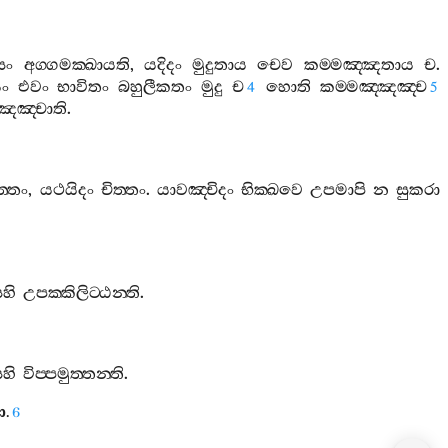
සං
අග‍්ගමක‍්ඛායති
,
යදිදං
මුදුතාය
චෙව
කම‍්මඤ‍්ඤතාය
ච
.
ං
එවං
භාවිතං
බහුලීකතං
මුදු
ච
හොති
කම‍්මඤ‍්ඤඤ‍්ච
4
5
්ඤඤ‍්චාති
.
‍්තං
,
යථයිදං
චිත‍්තං
.
යාවඤ‍්චිදං
භික‍්ඛවෙ
උපමාපි
න
සුකරා
හි
උපක‍්කිලිට‍්ඨන‍්ති
.
හි
විප‍්පමුත‍්තන‍්ති
.
ො
.
6