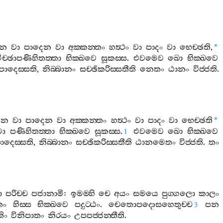
ෙන
වා
පාදෙන
වා
අක‍්කන‍්තං
හත්‍ථං
වා
පාදං
වා
භෙච‍්ඡති
,
*
ිච‍්ඡාපණිහිතත‍්තා
භික‍්ඛවෙ
සූකස‍්ස
.
එවමෙව
ඛො
භික‍්ඛවෙ
්පාදෙස‍්සති
,
නිබ‍්බානං
සච‍්ඡිකරිස‍්සතීති
නෙතං
ඨානං
විජ‍්ජති
.
ෙන
වා
පාදෙන
වා
අක‍්කන‍්තං
හත්‍ථං
වා
පාදං
වා
භෙච‍්ඡති
*
මා
පණිහිතත‍්තා
භික‍්ඛවෙ
සූකස‍්ස
.
එවමෙව
ඛො
භික‍්ඛවෙ
1
පාදෙස‍්සති
,
නිබ‍්බානං
සච‍්ඡිකරිස‍්සතීති
ඨානමෙතං
විජ‍්ජති
.
තං
ො
පරිච‍්ච
පජානාමි
:
ඉමම‍්හි
චෙ
අයං
සමයෙ
පුග‍්ගලො
කාලං
්තං
හිස‍්ස
භික‍්ඛවෙ
පදුට‍්ඨං
.
චෙතොපදොසහෙතුච‍්ච
පන
3
තිං
විනිපාතං
නිරයං
උපපජ‍්ජන‍්තීති
.