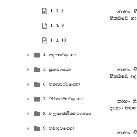
1. 3. 8
නාහං
භ
භික‍්ඛවෙ
භා
1. 3. 9
1. 3. 10
4. අදන‍්තවග‍්ගො
නාහං
භ
5. සූකවග‍්ගො
භික‍්ඛවෙ
අද
6. පභස‍්සරවග‍්ගො
7. වීරියාරම‍්භවග‍්ගො
නාහං
භ
දන‍්තං
මහ
8. කල්‍යාණමිත‍්තවග‍්ගො
9. පමාදවග‍්ගො
නාහං
භ