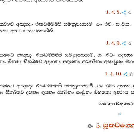
ංවුතං
මහතො
අනත්‍ථාය
සංවත‍්තතීති
.
1. 4. 8.
ක‍්ඛවෙ
අඤ‍්ඤං
එකධම‍්මම‍්පි
සමනුපස‍්සාමි
,
යං
එවං
සංවුතං
තො
අත්‍ථාය
සංවත‍්තතීති
.
1. 4. 9.
ික‍්ඛවෙ
අඤ‍්ඤං
එකධම‍්මම‍්පි
සමනුපස‍්සාමි
,
යං
එවං
අදන‍්ත
්තං
.
චිත‍්තං
භික‍්ඛවෙ
අදන‍්තං
අගුත‍්තං
අරක‍්ඛිතං
අසංවුතං
මහ
1. 4. 10.
ික‍්ඛවෙ
අඤ‍්ඤං
එකධම‍්මම‍්පි
සමනුපස‍්සාමි
,
යං
එවං
දන‍්තං
තං
භික‍්ඛවෙ
දන‍්තං
ගුත‍්තං
රක‍්ඛිතං
සංවුතං
මහතො
අත්‍ථාය
ස
වග‍්ගො
චතුත්‍ථ
16
5.
සූකවග‍්ග