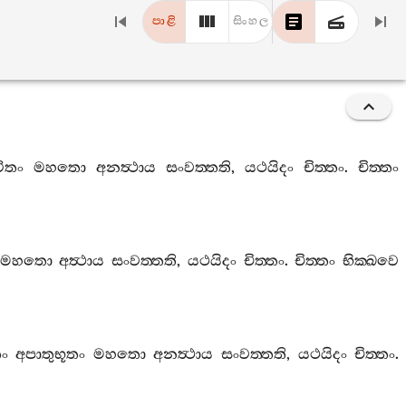
පාළි
සිංහල
ිතං
මහතො
අනත්‍ථාය
සංවත‍්තති
,
යථයිදං
චිත‍්තං
.
චිත‍්තං
මහතො
අත්‍ථාය
සංවත‍්තති
,
යථයිදං
චිත‍්තං
.
චිත‍්තං
භික‍්ඛවෙ
ං
අපාතුභූතං
මහතො
අනත්‍ථාය
සංවත‍්තති
,
යථයිදං
චිත‍්තං
.