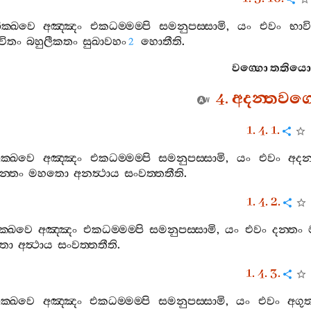
ික‍්ඛවෙ
අඤ‍්ඤං
එකධම‍්මම‍්පි
සමනුපස‍්සාමි
,
යං
එවං
භාව
විතං
බහුලීකතං
සුඛාවහං
හොතීති
.
2
වග‍්ගො
තතියො
4.
අදන‍්තවග‍
1. 4. 1.
ික‍්ඛවෙ
අඤ‍්ඤං
එකධම‍්මම‍්පි
සමනුපස‍්සාමි
,
යං
එවං
අදන‍
න‍්තං
මහතො
අනත්‍ථාය
සංවත‍්තතීති
.
1. 4. 2.
ික‍්ඛවෙ
අඤ‍්ඤං
එකධම‍්මම‍්පි
සමනුපස‍්සාමි
,
යං
එවං
දන‍්තං
තො
අත්‍ථාය
සංවත‍්තතීති
.
1. 4. 3.
ික‍්ඛවෙ
අඤ‍්ඤං
එකධම‍්මම‍්පි
සමනුපස‍්සාමි
,
යං
එවං
අගුත