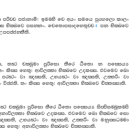
ො
පරිච‍්ච
පජානාමි
:
ඉමම‍්හි
චෙ
අයං
සමයෙ
පුග‍්ගලො
කාලං
‍්ස
භික‍්ඛවෙ
පසන‍්නං
.
චෙතොපසාදහෙතුච‍්ච
පන
භික‍්ඛවෙ
4
උපපජ‍්ජන‍්තීති
.
ො
,
තත්‍ථ
චක‍්ඛුමා
පුරිසො
තීරෙ
ඨිතො
න
පස‍්සෙය්‍ය
තං
කිස‍්ස
හෙතු
:
ආවිලත‍්තා
භික‍්ඛවෙ
උදකස‍්ස
.
එවමෙව
ඛො
,
පරත්‍ථං
වා
ඤස‍්සති
,
උභයත්‍ථං
වා
ඤස‍්සති
,
උත‍්තරිං
වා
ං
විජ‍්ජති
.
තං
කිස‍්ස
හෙතු
:
ආවිලත‍්තා
භික‍්ඛවෙ
චිත‍්තස‍්සාති
.
ත්‍ථ
චක‍්ඛුමා
පුරිසො
තීරෙ
ඨිතො
පස‍්සෙය්‍ය
සිප‍්පිසම‍්බුකම‍්පි
අනාවිලත‍්තා
භික‍්ඛවෙ
උදකස‍්ස
.
එවමෙව
ඛො
භික‍්ඛවෙ
සො
ඤස‍්සති
,
උභයත්‍ථං
වා
ඤස‍්සති
,
උත‍්තරිං
වා
මනුස‍්සධම‍්මා
‍්ස
හෙතු
:
අනාවිලත‍්තා
භික‍්ඛවෙ
චිත‍්තස‍්සාති
.