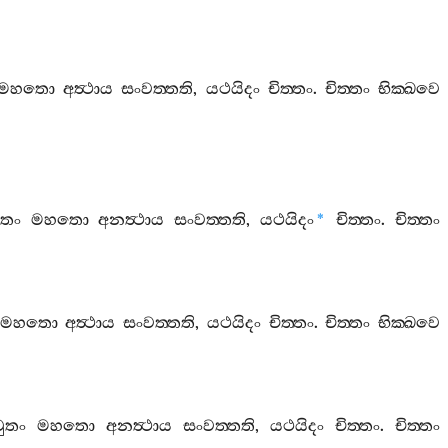
මහතො
අත්‍ථාය
සංවත‍්තති
,
යථයිදං
චිත‍්තං
.
චිත‍්තං
භික‍්ඛවෙ
ිතං
මහතො
අනත්‍ථාය
සංවත‍්තති
,
යථයිදං
චිත‍්තං
.
චිත‍්තං
*
මහතො
අත්‍ථාය
සංවත‍්තති
,
යථයිදං
චිත‍්තං
.
චිත‍්තං
භික‍්ඛවෙ
ුතං
මහතො
අනත්‍ථාය
සංවත‍්තති
,
යථයිදං
චිත‍්තං
.
චිත‍්තං