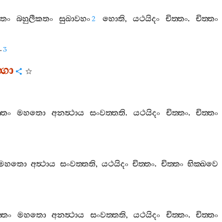
ිතං
බහුලීකතං
සුඛාවහං
හොති
,
යථයිදං
චිත‍්තං
.
චිත‍්තං
2
.
3
්ගො
්තං
මහතො
අනත්‍ථාය
සංවත‍්තති
.
යථයිදං
චිත‍්තං
.
චිත‍්තං
මහතො
අත්‍ථාය
සංවත‍්තති
,
යථයිදං
චිත‍්තං
.
චිත‍්තං
භික‍්ඛවෙ
‍්තං
මහතො
අනත්‍ථාය
සංවත‍්තති
,
යථයිදං
චිත‍්තං
.
චිත‍්තං