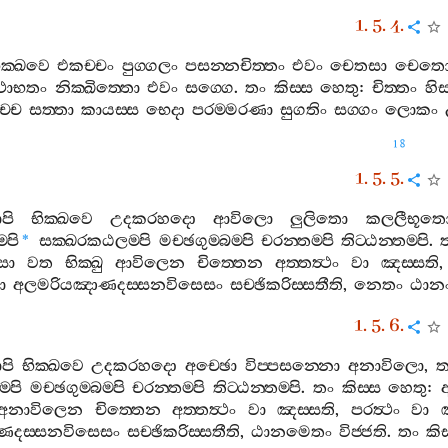
1. 5. 4.
ික‍්ඛවෙ
එකච‍්චං
පුග‍්ගලං
පසන‍්නචිත‍්තං
එවං
චෙතසා
චෙත
ථාභතං
නික‍්ඛිත‍්තො
එවං
සග‍්ගෙ
.
තං
කිස‍්ස
හෙතු
:
චිත‍්තං
හිස
්චෙ
සත‍්තා
කායස‍්ස
භෙදා
පරම‍්මරණා
සුගතිං
සග‍්ගං
ලොකං
18
1. 5. 5.
පි
භික‍්ඛවෙ
උදකරහදො
ආවිලො
ලුලිතො
කලලීභූත
‍්පි
සක‍්ඛරකඨලම‍්පි
මච‍්ඡගුම‍්බම‍්පි
චරන‍්තම‍්පි
තිට‍්ඨන‍්තම‍්පි
.
*
ො
වත
භික‍්ඛු
ආවිලෙන
චිත‍්තෙන
අත‍්තත්‍ථං
වා
ඤස‍්සති
ා
අලමරියඤාණදස‍්සනවිසෙසං
සච‍්ඡිකරිස‍්සතීති
,
නෙතං
ඨාන
1. 5. 6.
පි
භික‍්ඛවෙ
උදකරහදො
අච‍්ඡො
විප‍්පසන‍්නො
අනාවිලො
,
ත
්පි
මච‍්ඡගුම‍්බම‍්පි
චරන‍්තම‍්පි
තිට‍්ඨන‍්තම‍්පි
.
තං
කිස‍්ස
හෙතු
:
අනාවිලෙන
චිත‍්තෙන
අත‍්තත්‍ථං
වා
ඤස‍්සති
,
පරත්‍ථං
වා
දස‍්සනවිසෙසං
සච‍්ඡිකරිස‍්සතීති
,
ඨානමෙතං
විජ‍්ජති
.
තං
කිස