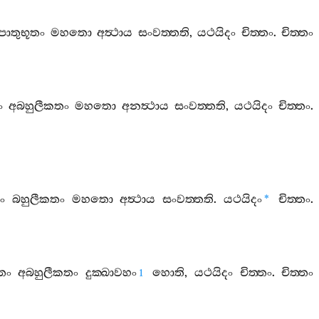
පාතුභූතං
මහතො
අත්‍ථාය
සංවත‍්තති
,
යථයිදං
චිත‍්තං
.
චිත‍්තං
ං
අබහුලීකතං
මහතො
අනත්‍ථාය
සංවත‍්තති
,
යථයිදං
චිත‍්තං
.
ං
බහුලීකතං
මහතො
අත්‍ථාය
සංවත‍්තති
.
යථයිදං
චිත‍්තං
.
*
තං
අබහුලීකතං
දුක‍්ඛාවහං
හොති
,
යථයිදං
චිත‍්තං
.
චිත‍්තං
1