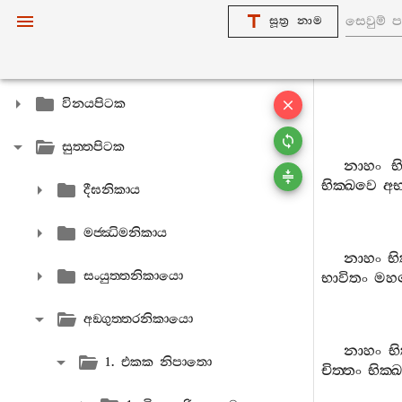
සූත්‍ර නාම
විනයපිටක
සුත‍්තපිටක
නාහං
භ
භික‍්ඛවෙ
අභ
දීඝනිකාය
මජ‍්ඣිමනිකාය
නාහං
භි
සංයුත‍්තනිකායො
භාවිතං
මහ
අඞ‍්ගුත‍්තරනිකායො
නාහං
භ
1. එකක නිපාතො
චිත‍්තං
භික‍