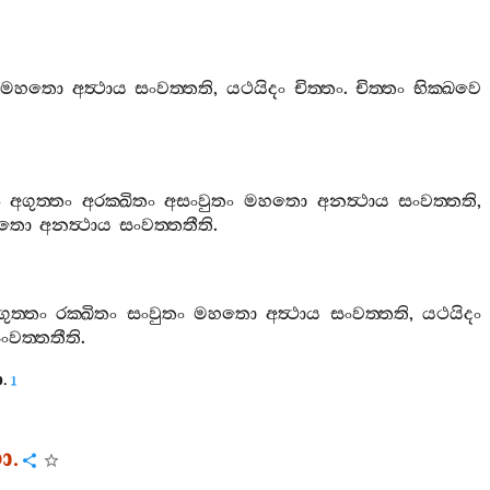
මහතො
අත්‍ථාය
සංවත‍්තති
,
යථයිදං
චිත‍්තං
.
චිත‍්තං
භික‍්ඛවෙ
ං
අගුත‍්තං
අරක‍්ඛිතං
අසංවුතං
මහතො
අනත්‍ථාය
සංවත‍්තති
,
තො
අනත්‍ථාය
සංවත‍්තතීති
.
ගුත‍්තං
රක‍්ඛිතං
සංවුතං
මහතො
අත්‍ථාය
සංවත‍්තති
,
යථයිදං
ංවත‍්තතීති
.
ො
.
1
ො
.