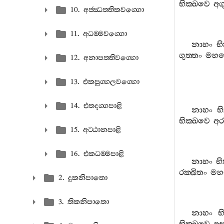
භික‍්ඛවෙ
අග
10. අජ‍්ඣත‍්තිකවග‍්ගො
11. අධම‍්මවග‍්ගො
නාහං
භ
ගුත‍්තං
මහ
12. අනාපත‍්තිවග‍්ගො
13. එකපුග‍්ගලවග‍්ගො
14. එතදග‍්ගපාළි
නාහං
භ
භික‍්ඛවෙ
අර
15. අට‍්ඨානපාළි
16. එකධම‍්මපාළි
නාහං
භි
රක‍්ඛිතං
ම
2. දුකනිපාතො
3. තිකනිපාතො
නාහං
භ