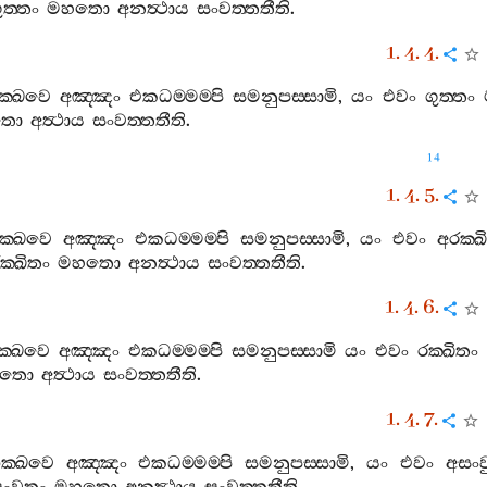
ුත‍්තං
මහතො
අනත්‍ථාය
සංවත‍්තතීති
.
1. 4. 4.
ික‍්ඛවෙ
අඤ‍්ඤං
එකධම‍්මම‍්පි
සමනුපස‍්සාමි
,
යං
එවං
ගුත‍්තං
තො
අත්‍ථාය
සංවත‍්තතීති
.
14
1. 4. 5.
ික‍්ඛවෙ
අඤ‍්ඤං
එකධම‍්මම‍්පි
සමනුපස‍්සාමි
,
යං
එවං
අරක‍්ඛ
ක‍්ඛිතං
මහතො
අනත්‍ථාය
සංවත‍්තතීති
.
1. 4. 6.
ක‍්ඛවෙ
අඤ‍්ඤං
එකධම‍්මම‍්පි
සමනුපස‍්සාමි
යං
එවං
රක‍්ඛිතං
හතො
අත්‍ථාය
සංවත‍්තතීති
.
1. 4. 7.
ික‍්ඛවෙ
අඤ‍්ඤං
එකධම‍්මම‍්පි
සමනුපස‍්සාමි
,
යං
එවං
අසංව