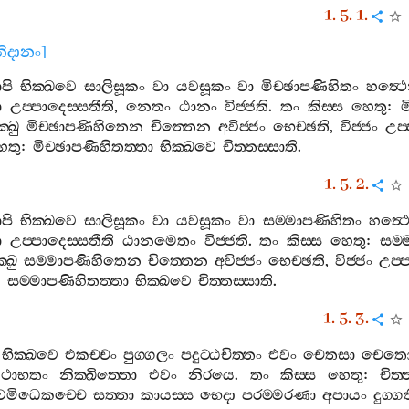
1. 5. 1.
ිනිදානං
]
පි
භික‍්ඛවෙ
සාලිසූකං
වා
යවසූකං
වා
මිච‍්ඡාපණිහිතං
හත්‍ථ
ා
උප‍්පාදෙස‍්සතීති
,
නෙතං
ඨානං
විජ‍්ජති
.
තං
කිස‍්ස
හෙතු
:
ම
‍්ඛු
මිච‍්ඡාපණිහිතෙන
චිත‍්තෙන
අවිජ‍්ජං
භෙච‍්ඡති
,
විජ‍්ජං
උප‍
ෙතු
:
මිච‍්ඡාපණිහිතත‍්තා
භික‍්ඛවෙ
චිත‍්තස‍්සාති
.
1. 5. 2.
පි
භික‍්ඛවෙ
සාලිසූකං
වා
යවසූකං
වා
සම‍්මාපණිහිතං
හත්‍ථ
ා
උප‍්පාදෙස‍්සතීති
ඨානමෙතං
විජ‍්ජති
.
තං
කිස‍්ස
හෙතු
:
සම‍්
‍්ඛු
සම‍්මාපණිහිතෙන
චිත‍්තෙන
අවිජ‍්ජං
භෙච‍්ඡති
,
විජ‍්ජං
උප‍්
:
සම‍්මාපණිහිතත‍්තා
භික‍්ඛවෙ
චිත‍්තස‍්සාති
.
1. 5. 3.
භික‍්ඛවෙ
එකච‍්චං
පුග‍්ගලං
පදුට‍්ඨචිත‍්තං
එවං
චෙතසා
චෙත
ථාභතං
නික‍්ඛිත‍්තො
එවං
නිරයෙ
.
තං
කිස‍්ස
හෙතු
:
චිත‍
වමිධෙකච‍්චෙ
සත‍්තා
කායස‍්ස
භෙදා
පරම‍්මරණා
අපායං
දුග‍්ග