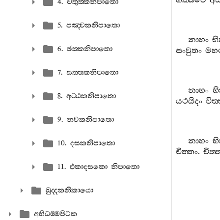
භික‍්ඛවෙ
අස
4. චතුක‍්කනිපාතො
5. පඤ‍්චකනිපාතො
නාහං
භි
6. ඡක‍්කනිපාතො
සංවුතං
මහ
7. සත‍්තකනිපාතො
නාහං
භ
8. අට‍්ඨකනිපාතො
යථයිදං
චිත‍
9. නවකනිපාතො
නාහං
භ
10. දසකනිපාතො
චිත‍්තං
.
චිත‍්
11. එකාදසකො නිපාතො
ඛුද‍්දකනිකායො
අභිධම‍්මපිටක