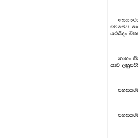
සෙය්‍යථා
එවමෙව
ඛ
යථයිදං
චිත‍
නාහං
භි
යාව
ලහුපරි
පභස‍්සරම
පභස‍්සරම