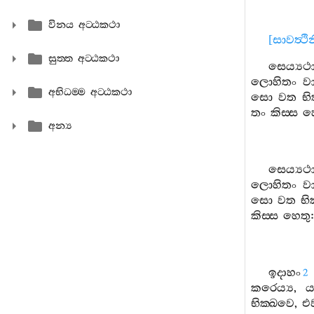
විනය අට‍්ඨකථා
[
සාවත්‍ථ
සුත‍්ත අට‍්ඨකථා
සෙය්‍යථා
ලොහිතං
ව
අභිධම‍්ම අට‍්ඨකථා
සො
වත
භික
තං
කිස‍්ස
හ
අන්‍ය
සෙය්‍යථා
ලොහිතං
ව
සො
වත
භික
කිස‍්ස
හෙතු
ඉදාහං
2
කරෙය්‍ය
,
ය
භික‍්ඛවෙ
,
එ