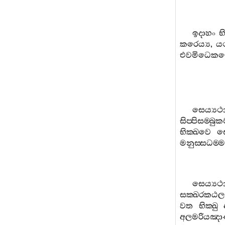
ඉදාහං
භ
කරෙය්‍ය
,
ය
එවමිධෙකච‍
සෙය්‍යථා
සිප‍්පිසම‍්බුකම
භික‍්ඛවෙ
ස
මනුස‍්සධම‍්ම
සෙය්‍යථා
සක‍්ඛරකඨලම‍
වත
භික‍්ඛු
අලමරියඤාණ