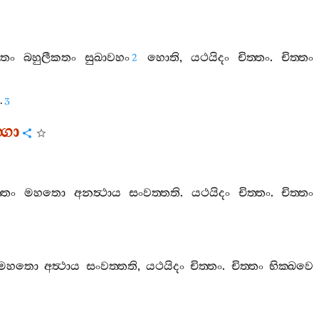
ිතං
බහුලීකතං
සුඛාවහං
හොති
,
යථයිදං
චිත‍්තං
.
චිත‍්තං
2
.
3
්ගො
්තං
මහතො
අනත්‍ථාය
සංවත‍්තති
.
යථයිදං
චිත‍්තං
.
චිත‍්තං
මහතො
අත්‍ථාය
සංවත‍්තති
,
යථයිදං
චිත‍්තං
.
චිත‍්තං
භික‍්ඛවෙ