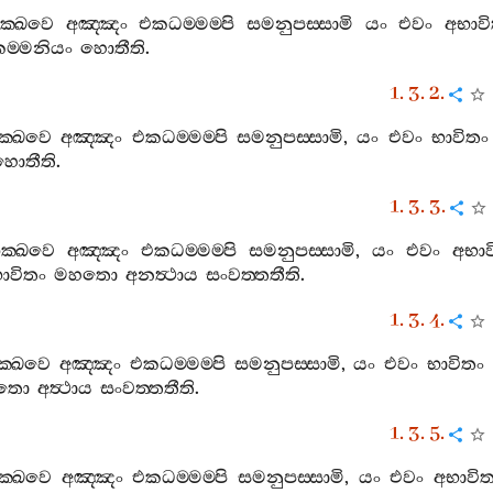
ික‍්ඛවෙ
අඤ‍්ඤං
එකධම‍්මම‍්පි
සමනුපස‍්සාමි
යං
එවං
අභාව
ම‍්මනියං
හොතීති
.
1. 3. 2.
ික‍්ඛවෙ
අඤ‍්ඤං
එකධම‍්මම‍්පි
සමනුපස‍්සාමි
,
යං
එවං
භාවිතං
හොතීති
.
1. 3. 3.
ික‍්ඛවෙ
අඤ‍්ඤං
එකධම‍්මම‍්පි
සමනුපස‍්සාමි
,
යං
එවං
අභාව
ාවිතං
මහතො
අනත්‍ථාය
සංවත‍්තතීති
.
1. 3. 4.
ක‍්ඛවෙ
අඤ‍්ඤං
එකධම‍්මම‍්පි
සමනුපස‍්සාමි
,
යං
එවං
භාවිතං
තො
අත්‍ථාය
සංවත‍්තතීති
.
1. 3. 5.
ික‍්ඛවෙ
අඤ‍්ඤං
එකධම‍්මම‍්පි
සමනුපස‍්සාමි
,
යං
එවං
අභාවිත