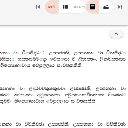
පාළි
සිංහල
න‍්නං
වා
ථිනමිද‍්ධං
උප‍්පජ‍්ජති
,
උප‍්පන‍්නං
වා
ථිනමිද‍්ධං
2
‍්භිකා
භත‍්තසම‍්මදො
චෙතසො
ච
ලීනත‍්තං
.
ලීනචිත‍්තස‍්ස
3
භිය්‍යොභාවාය
වෙපුල‍්ලාය
සංවත‍්තතීති
.
‍්පන‍්නං
වා
උද‍්ධච‍්චකුක‍්කුච‍්චං
උප‍්පජ‍්ජති
,
උප‍්පන‍්නං
වා
‍්ඛවෙ
චෙතසො
අවූපසමො
.
අවූපසන‍්තචිත‍්තස‍්ස
භික‍්ඛවෙ
කුච‍්චං
භිය්‍යොභාවාය
වෙපුල‍්ලාය
සංවත‍්තතීති
.
පන‍්නා
වා
විචිකිච‍්ඡා
උප‍්පජ‍්ජති
,
උප‍්පන‍්නා
වා
විචිකිච‍්ඡා