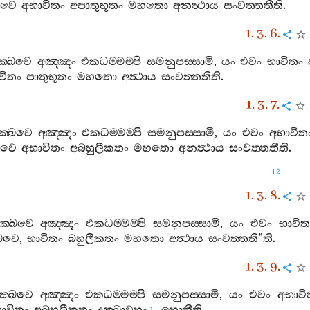
්ඛවෙ
අභාවිතං
අපාතුභූතං
මහතො
අනත්‍ථාය
සංවත‍්තතීති
.
1. 3. 6.
ක‍්ඛවෙ
අඤ‍්ඤං
එකධම‍්මම‍්පි
සමනුපස‍්සාමි
,
යං
එවං
භාවිතං
විතං
පාතුභූතං
මහතො
අත්‍ථාය
සංවත‍්තතීති
.
1. 3. 7.
ික‍්ඛවෙ
අඤ‍්ඤං
එකධම‍්මම‍්පි
සමනුපස‍්සාමි
,
යං
එවං
අභාවිත
්ඛවෙ
අභාවිතං
අබහුලීකතං
මහතො
අනත්‍ථාය
සංවත‍්තතීති
.
12
1. 3. 8.
ික‍්ඛවෙ
අඤ‍්ඤං
එකධම‍්මම‍්පි
සමනුපස‍්සාමි
,
යං
එවං
භාවිත
්ඛවෙ
,
භාවිතං
බහුලීකතං
මහතො
අත්‍ථාය
සංවත‍්තතී
”
ති
.
1. 3. 9.
ික‍්ඛවෙ
අඤ‍්ඤං
එකධම‍්මම‍්පි
සමනුපස‍්සාමි
,
යං
එවං
අභාවි