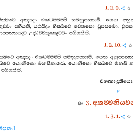
1. 2. 9.
ික‍්ඛවෙ
අඤ‍්ඤං
එකධම‍්මම‍්පි
සමනුපස‍්සාමි
,
යෙන
අනුප
කුච‍්චං
පහීයති
,
යථයිදං
භික‍්ඛවෙ
චෙතසො
වූපසමො
.
වූපසන
උප‍්පන‍්නඤ‍්ච
උද‍්ධච‍්චකුක‍්කුච‍්චං
පහීයතීති
.
1. 2. 10.
ක‍්ඛවෙ
අඤ‍්ඤං
එකධම‍්මම‍්පි
සමනුපස‍්සාමි
,
යෙන
අනුප‍්පන‍්
‍්ඛවෙ
යොනිසො
මනසිකාරො
.
යොනිසො
භික‍්ඛවෙ
මනසි
පහීයතීති
.
වග‍්ගො
දුතියො
10
3.
අකම‍්මනියවග
1. 3. 1.
ිනිදානං
]