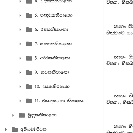
4. චතුක‍්කනිපාතො
චිත‍්තං
භික‍
5. පඤ‍්චකනිපාතො
නාහං
භි
6. ඡක‍්කනිපාතො
භික‍්ඛවෙ
භා
7. සත‍්තකනිපාතො
නාහං
භ
8. අට‍්ඨකනිපාතො
චිත‍්තං
භික‍
9. නවකනිපාතො
10. දසකනිපාතො
නාහං
භ
11. එකාදසකො නිපාතො
චිත‍්තං
,
භික‍
ඛුද‍්දකනිකායො
නාහං
භ
අභිධම‍්මපිටක