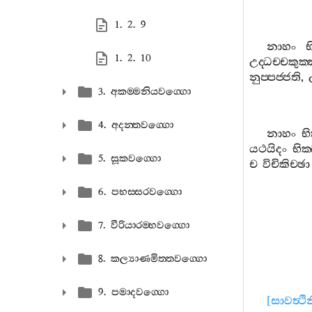
1. 2. 9
නාහං
භ
1. 2. 10
උද‍්ධච‍්චකුක‍්
නුප‍්පජ‍්ජති
,
3. අකම‍්මනියවග‍්ගො
4. අදන‍්තවග‍්ගො
නාහං
භි
යථයිදං
භික
5. සූකවග‍්ගො
ච
විචිකිච‍්ඡා
6. පභස‍්සරවග‍්ගො
7. වීරියාරම‍්භවග‍්ගො
8. කල්‍යාණමිත‍්තවග‍්ගො
9. පමාදවග‍්ගො
[
සාවත්‍ථ