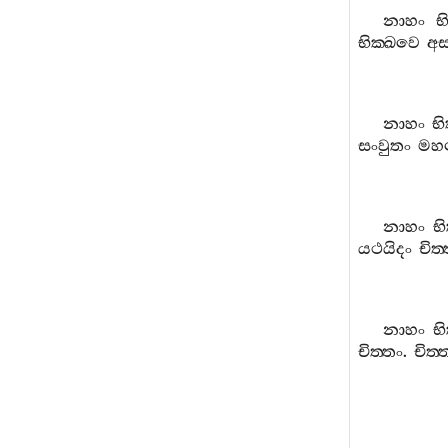
නාහං
භ
භික‍්ඛවෙ
අස
නාහං
භි
සංවුතං
මහ
නාහං
භ
යථයිදං
චිත‍
නාහං
භ
චිත‍්තං
.
චිත‍්