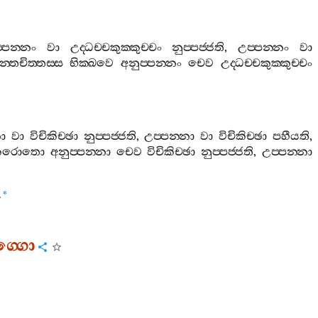
‍්පන‍්නං
වා
උද‍්ධච‍්චකුක‍්කුච‍්චං
නුප‍්පජ‍්ජති
,
උප‍්පන‍්නං
වා
‍්තචිත‍්තස‍්ස
භික‍්ඛවෙ
අනුප‍්පන‍්නං
චෙව
උද‍්ධච‍්චකුක‍්කුච‍්චං
නා
වා
විචිකිච‍්ඡා
නුප‍්පජ‍්ජති
,
උප‍්පන‍්නා
වා
විචිකිච‍්ඡා
පහීයති
,
කරොතො
අනුප‍්පන‍්නා
චෙව
විචිකිච‍්ඡා
නුප‍්පජ‍්ජති
,
උප‍්පන‍්නා
.
*
‍්ගො