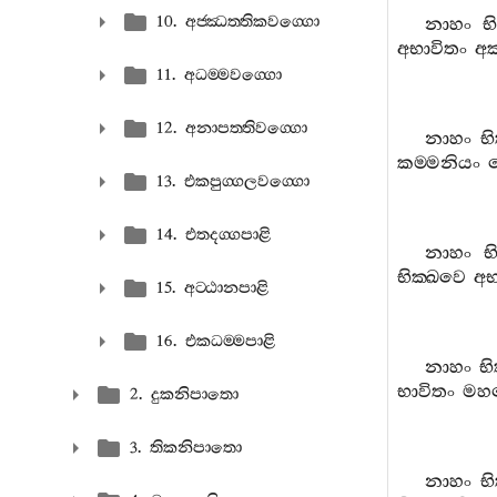
10. අජ‍්ඣත‍්තිකවග‍්ගො
නාහං
භ
අභාවිතං
අක
11. අධම‍්මවග‍්ගො
12. අනාපත‍්තිවග‍්ගො
නාහං
භ
කම‍්මනියං
13. එකපුග‍්ගලවග‍්ගො
14. එතදග‍්ගපාළි
නාහං
භ
භික‍්ඛවෙ
අභ
15. අට‍්ඨානපාළි
16. එකධම‍්මපාළි
නාහං
භි
භාවිතං
මහ
2. දුකනිපාතො
3. තිකනිපාතො
නාහං
භ