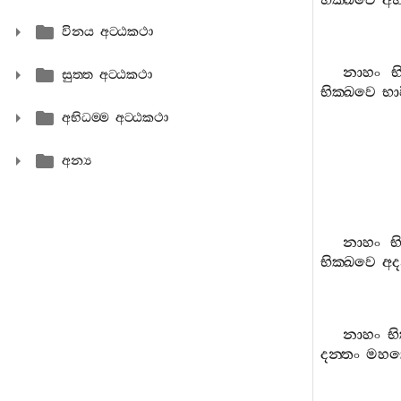
භික‍්ඛවෙ
අභ
විනය අට‍්ඨකථා
නාහං
භ
සුත‍්ත අට‍්ඨකථා
භික‍්ඛවෙ
භා
අභිධම‍්ම අට‍්ඨකථා
අන්‍ය
නාහං
භ
භික‍්ඛවෙ
අද
නාහං
භ
දන‍්තං
මහ