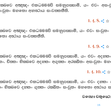
ික‍්ඛවෙ
අඤ‍්ඤං
එකධම‍්මම‍්පි
සමනුපස‍්සාමි
,
යං
එවං
අසංව
ංවුතං
මහතො
අනත්‍ථාය
සංවත‍්තතීති
.
1. 4. 8.
ක‍්ඛවෙ
අඤ‍්ඤං
එකධම‍්මම‍්පි
සමනුපස‍්සාමි
,
යං
එවං
සංවුතං
තො
අත්‍ථාය
සංවත‍්තතීති
.
1. 4. 9.
ික‍්ඛවෙ
අඤ‍්ඤං
එකධම‍්මම‍්පි
සමනුපස‍්සාමි
,
යං
එවං
අදන‍්ත
්තං
.
චිත‍්තං
භික‍්ඛවෙ
අදන‍්තං
අගුත‍්තං
අරක‍්ඛිතං
අසංවුතං
මහ
1. 4. 10.
ික‍්ඛවෙ
අඤ‍්ඤං
එකධම‍්මම‍්පි
සමනුපස‍්සාමි
,
යං
එවං
දන‍්තං
තං
භික‍්ඛවෙ
දන‍්තං
ගුත‍්තං
රක‍්ඛිතං
සංවුතං
මහතො
අත්‍ථාය
ස
වග‍්ගො
චතුත්‍ථ
16