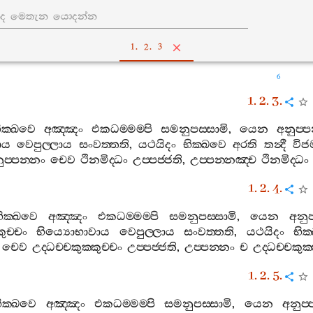
1. 2. 3
6
1. 2. 3.
ික‍්ඛවෙ
අඤ‍්ඤං
එකධම‍්මම‍්පි
සමනුපස‍්සාමි
,
යෙන
අනුප‍්ප
ාය
වෙපුල‍්ලාය
සංවත‍්තති
,
යථයිදං
භික‍්ඛවෙ
අරති
තන්‍දී
විජම
ුප‍්පන‍්නං
චෙව
ථිනමිද‍්ධං
උප‍්පජ‍්ජති
,
උප‍්පන‍්නඤ‍්ච
ථිනමිද‍්ධං
1. 2. 4.
ික‍්ඛවෙ
අඤ‍්ඤං
එකධම‍්මම‍්පි
සමනුපස‍්සාමි
,
යෙන
අනුප
කුච‍්චං
භිය්‍යොභාවාය
වෙපුල‍්ලාය
සංවත‍්තති
,
යථයිදං
භික
චෙව
උද‍්ධච‍්චකුක‍්කුච‍්චං
උප‍්පජ‍්ජති
,
උප‍්පන‍්නං
ච
උද‍්ධච‍්චකුක‍්
1. 2. 5.
ික‍්ඛවෙ
අඤ‍්ඤං
එකධම‍්මම‍්පි
සමනුපස‍්සාමි
,
යෙන
අනුප‍්