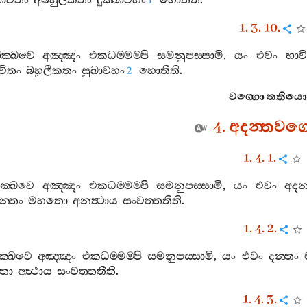
ාවිතං
අබහුලීකතං
දුක‍්ඛාවහං
හොතීති
.
1
1. 3. 10.
ික‍්ඛවෙ
අඤ‍්ඤං
එකධම‍්මම‍්පි
සමනුපස‍්සාමි
,
යං
එවං
භාව
විතං
බහුලීකතං
සුඛාවහං
හොතීති
.
2
වග‍්ගො
තතියො
4.
අදන‍්තවග‍
1. 4. 1.
ික‍්ඛවෙ
අඤ‍්ඤං
එකධම‍්මම‍්පි
සමනුපස‍්සාමි
,
යං
එවං
අදන‍
න‍්තං
මහතො
අනත්‍ථාය
සංවත‍්තතීති
.
1. 4. 2.
ික‍්ඛවෙ
අඤ‍්ඤං
එකධම‍්මම‍්පි
සමනුපස‍්සාමි
,
යං
එවං
දන‍්තං
තො
අත්‍ථාය
සංවත‍්තතීති
.
1. 4. 3.