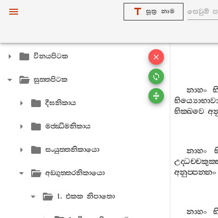
සූත්‍ර නාම
විනයපිටක
සුත‍්තපිටක
නාහං
භ
භිය්‍යොභාව
දීඝනිකාය
භික‍්ඛවෙ
අන
මජ‍්ඣිමනිකාය
සංයුත‍්තනිකායො
නාහං
භ
උද‍්ධච‍්චකුක‍්
අනුප‍්පන‍්නං
අඞ‍්ගුත‍්තරනිකායො
1. එකක නිපාතො
නාහං
භ