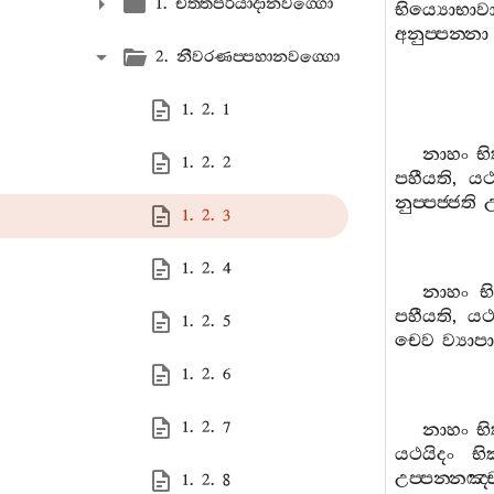
1. චිත‍්තපරියාදානවග‍්ගො
භිය්‍යොභාව
අනුප‍්පන‍්නා
2. නීවරණප‍්පහානවග‍්ගො
1. 2. 1
නාහං
භි
1. 2. 2
පහීයති
,
යථ
නුප‍්පජ‍්ජති
උ
1. 2. 3
1. 2. 4
නාහං
භ
පහීයති
,
යථ
1. 2. 5
චෙව
ව්‍යා
1. 2. 6
1. 2. 7
නාහං
භි
යථයිදං
භි
උප‍්පන‍්නඤ‍්
1. 2. 8