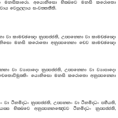
ො
මනසිකාරො
.
අයොනිසො
භික‍්ඛවෙ
මනසි
කරොතො
ාවාය
වෙපුල‍්ලාය
සංවත‍්තතීති
.
නො
වා
කාමච‍්ඡන්‍දො
නුප‍්පජ‍්ජති
,
උප‍්පන‍්නො
වා
කාමච‍්ඡන්‍දො
නිසො
මනසි
කරොතො
අනුප‍්පන‍්නො
චෙව
කාමච‍්ඡන්‍දො
න‍්නො
වා
ව්‍යාපාදො
නුප‍්පජ‍්ජති
,
උප‍්පන‍්නො
වා
ව්‍යාපාදො
චෙතොවිමුත‍්තිං
යොනිසො
මනසි
කරොතො
අනුප‍්පන‍්නො
නං
වා
ථිනමිද‍්ධං
නුප‍්පජ‍්ජති
,
උප‍්පන‍්නං
වා
ථිනමිද‍්ධං
පහීයති
,
ියස‍්ස
භික‍්ඛවෙ
අනුප‍්පන‍්නඤ‍්චෙව
ථිනමිද‍්ධං
නුප‍්පජ‍්ජති
,