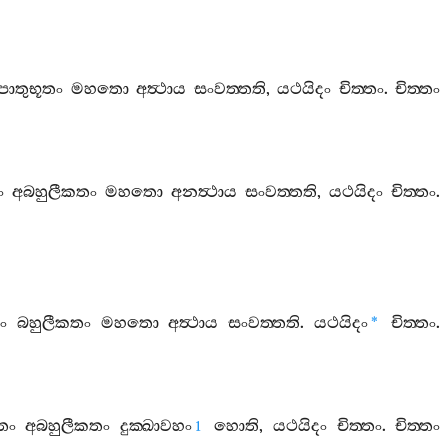
පාතුභූතං
මහතො
අත්‍ථාය
සංවත‍්තති
,
යථයිදං
චිත‍්තං
.
චිත‍්තං
ං
අබහුලීකතං
මහතො
අනත්‍ථාය
සංවත‍්තති
,
යථයිදං
චිත‍්තං
.
ං
බහුලීකතං
මහතො
අත්‍ථාය
සංවත‍්තති
.
යථයිදං
චිත‍්තං
.
*
තං
අබහුලීකතං
දුක‍්ඛාවහං
හොති
,
යථයිදං
චිත‍්තං
.
චිත‍්තං
1