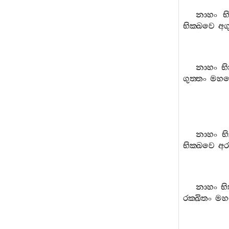
නාහං
භ
භික‍්ඛවෙ
අග
නාහං
භ
ගුත‍්තං
මහ
නාහං
භ
භික‍්ඛවෙ
අර
නාහං
භි
රක‍්ඛිතං
ම