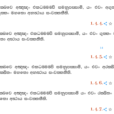
ික‍්ඛවෙ
අඤ‍්ඤං
එකධම‍්මම‍්පි
සමනුපස‍්සාමි
,
යං
එවං
අගුත
ුත‍්තං
මහතො
අනත්‍ථාය
සංවත‍්තතීති
.
1. 4. 4.
ික‍්ඛවෙ
අඤ‍්ඤං
එකධම‍්මම‍්පි
සමනුපස‍්සාමි
,
යං
එවං
ගුත‍්තං
තො
අත්‍ථාය
සංවත‍්තතීති
.
14
1. 4. 5.
ික‍්ඛවෙ
අඤ‍්ඤං
එකධම‍්මම‍්පි
සමනුපස‍්සාමි
,
යං
එවං
අරක‍්ඛ
ක‍්ඛිතං
මහතො
අනත්‍ථාය
සංවත‍්තතීති
.
1. 4. 6.
ක‍්ඛවෙ
අඤ‍්ඤං
එකධම‍්මම‍්පි
සමනුපස‍්සාමි
යං
එවං
රක‍්ඛිතං
හතො
අත්‍ථාය
සංවත‍්තතීති
.
1. 4. 7.