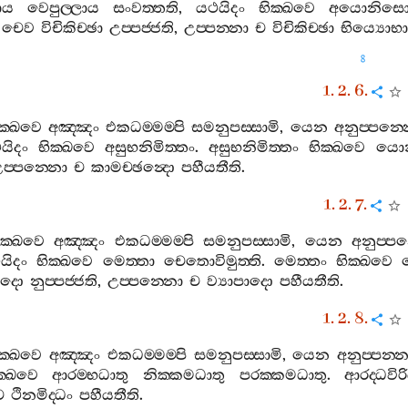
ාය
වෙපුල‍්ලාය
සංවත‍්තති
,
යථයිදං
භික‍්ඛවෙ
අයොනිස
චෙව
විචිකිච‍්ඡා
උප‍්පජ‍්ජති
,
උප‍්පන‍්නා
ච
විචිකිච‍්ඡා
භිය්‍යොභ
8
1. 2. 6.
ක‍්ඛවෙ
අඤ‍්ඤං
එකධම‍්මම‍්පි
සමනුපස‍්සාමි
,
යෙන
අනුප‍්පන‍්
යිදං
භික‍්ඛවෙ
අසුභනිමිත‍්තං
.
අසුභනිමිත‍්තං
භික‍්ඛවෙ
යො
ප‍්පන‍්නො
ච
කාමච‍්ඡන්‍දො
පහීයතීති
.
1. 2. 7.
ික‍්ඛවෙ
අඤ‍්ඤං
එකධම‍්මම‍්පි
සමනුපස‍්සාමි
,
යෙන
අනුප‍්ප
යිදං
භික‍්ඛවෙ
මෙත‍්තා
චෙතොවිමුත‍්ති
.
මෙත‍්තං
භික‍්ඛවෙ
පාදො
නුප‍්පජ‍්ජති
,
උප‍්පන‍්නො
ච
ව්‍යාපාදො
පහීයතීති
.
1. 2. 8.
ක‍්ඛවෙ
අඤ‍්ඤං
එකධම‍්මම‍්පි
සමනුපස‍්සාමි
,
යෙන
අනුප‍්පන‍්
ක‍්ඛවෙ
ආරම‍්භධාතු
නික‍්කමධාතු
පරක‍්කමධාතු
.
ආරද‍්ධවිර
ච
ථිනමිද‍්ධං
පහීයතීති
.