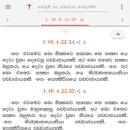
1. 16. 4. 22-24
76
1. 16. 4. 22-24.
-
පෙ
-
එවමෙව
ඛො
භික‍්ඛවෙ
අප‍්පකා
තෙ
සත‍්තා
යෙ
දෙවා
චුතා
දෙවෙසු
පච‍්චාජායන‍්ති
.
අථ
ඛො
එතෙව
සත‍්තා
බහුතරා
,
යෙ
දෙවා
චුතා
නිරයෙ
පච‍්චාජායන‍්ති
. -
පෙ
-
අථ
ඛො
එතෙව
සත‍්තා
බහුතරා
,
යෙ
තිරච‍්ඡානයොනියා
පච‍්චාජායන‍්ති
. -
පෙ
-
පෙත‍්තිවිසයෙ
පච‍්චාජායන‍්ති
.
1. 16. 4. 25-27.
-
පෙ
-
එවමෙව
ඛො
භික‍්ඛවෙ
අප‍්පකා
තෙ
සත‍්තා
යෙ
දෙවා
චුතා
මනුස‍්සෙසු
පච‍්චාජායන‍්ති
.
අථ
ඛො
එතෙව
සත‍්තා
බහුතරා
යෙ
දෙවා
චුතා
නිරයෙ
පච‍්චාජායන‍්ති
.
-
පෙ
-
තිරච‍්ඡානයොනියා
පච‍්චාජායන‍්ති
. -
පෙ
-
පෙත‍්තිවිසයෙ
පච‍්චාජායන‍්ති
.