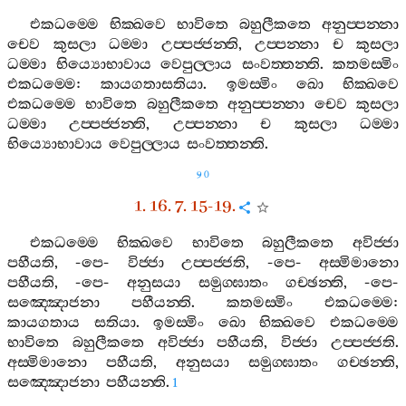
එකධම‍්මෙ
භික‍්ඛවෙ
භාවිතෙ
බහුලීකතෙ
අනුප‍්පන‍්නා
චෙව
කුසලා
ධම‍්මා
උප‍්පජ‍්ජන‍්ති
,
උප‍්පන‍්නා
ච
කුසලා
ධම‍්මා
භිය්‍යොභාවාය
වෙපුල‍්ලාය
සංවත‍්තන‍්ති
.
කතමස‍්මිං
එකධම‍්මෙ
:
කායගතාසතියා
.
ඉමස‍්මිං
ඛො
භික‍්ඛවෙ
එකධම‍්මෙ
භාවිතෙ
බහුලීකතෙ
අනුප‍්පන‍්නා
චෙව
කුසලා
ධම‍්මා
උප‍්පජ‍්ජන‍්ති
,
උප‍්පන‍්නා
ච
කුසලා
ධම‍්මා
භිය්‍යොභාවාය
වෙපුල‍්ලාය
සංවත‍්තන‍්ති
.
90
1. 16. 7. 15-19.
එකධම‍්මෙ
භික‍්ඛවෙ
භාවිතෙ
බහුලීකතෙ
අවිජ‍්ජා
පහීයති
, -
පෙ
-
විජ‍්ජා
උප‍්පජ‍්ජති
, -
පෙ
-
අස‍්මිමානො
පහීයති
, -
පෙ
-
අනුසයා
සමුග‍්ඝාතං
ගච‍්ඡන‍්ති
, -
පෙ
-
සඤ‍්ඤොජනා
පහීයන‍්ති
.
කතමස‍්මිං
එකධම‍්මෙ
:
කායගතාය
සතියා
.
ඉමස‍්මිං
ඛො
භික‍්ඛවෙ
එකධම‍්මෙ
භාවිතෙ
බහුලීකතෙ
අවිජ‍්ජා
පහීයති
,
විජ‍්ජා
උප‍්පජ‍්ජති
.
අස‍්මිමානො
පහීයති
,
අනුසයා
සමුග‍්ඝාතං
ගච‍්ඡන‍්ති
,
සඤ‍්ඤොජනා
පහීයන‍්ති
.
1