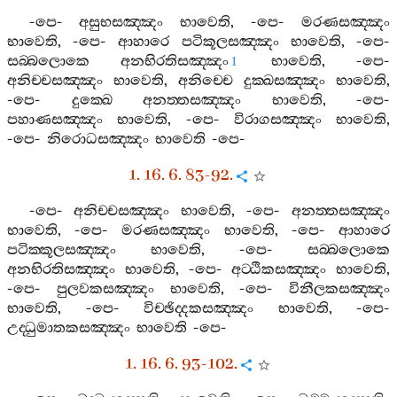
-
පෙ
-
අසුභසඤ‍්ඤං
භාවෙති
, -
පෙ
-
මරණසඤ‍්ඤං
භාවෙති
, -
පෙ
-
ආහාරෙ
පටිකූලසඤ‍්ඤං
භාවෙති
, -
පෙ
-
සබ‍්බලොකෙ
අනභිරතිසඤ‍්ඤං
භාවෙති
, -
පෙ
-
1
අනිච‍්චසඤ‍්ඤං
භාවෙති
,
අනිච‍්චෙ
දුක‍්ඛසඤ‍්ඤං
භාවෙති
,
-
පෙ
-
දුක‍්ඛෙ
අනත‍්තසඤ‍්ඤං
භාවෙති
, -
පෙ
-
පහාණසඤ‍්ඤං
භාවෙති
, -
පෙ
-
විරාගසඤ‍්ඤං
භාවෙති
,
-
පෙ
-
නිරොධසඤ‍්ඤං
භාවෙති
-
පෙ
-
1. 16. 6. 83-92.
-
පෙ
-
අනිච‍්චසඤ‍්ඤං
භාවෙති
, -
පෙ
-
අනත‍්තසඤ‍්ඤං
භාවෙති
, -
පෙ
-
මරණසඤ‍්ඤං
භාවෙති
, -
පෙ
-
ආහාරෙ
පටික‍්කූලසඤ‍්ඤං
භාවෙති
, -
පෙ
-
සබ‍්බලොකෙ
අනභිරතිසඤ‍්ඤං
භාවෙති
, -
පෙ
-
අට‍්ඨිකසඤ‍්ඤං
භාවෙති
,
-
පෙ
-
පුලවකසඤ‍්ඤං
භාවෙති
, -
පෙ
-
විනීලකසඤ‍්ඤං
භාවෙති
, -
පෙ
-
විච‍්ඡිද‍්දකසඤ‍්ඤං
භාවෙති
, -
පෙ
-
උද‍්ධුමාතකසඤ‍්ඤං
භාවෙති
-
පෙ
-
1. 16. 6. 93-102.