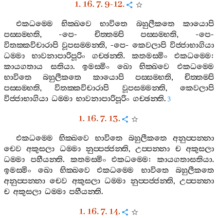
1. 16. 7. 9-12.
එකධම‍්මෙ
භික‍්ඛවෙ
භාවිතෙ
බහුලීකතෙ
කායොපි
පස‍්සම‍්භති
, -
පෙ
-
චිත‍්තම‍්පි
පස‍්සම‍්භති
, -
පෙ
-
විතක‍්කවිචාරාපි
වූපසම‍්මන‍්ති
, -
පෙ
-
කෙවලාපි
විජ‍්ජාභාගියා
ධම‍්මා
භාවනාපාරිපූරිං
ගච‍්ඡන‍්ති
.
කතමස‍්මිං
එකධම‍්මෙ
:
කායගතාය
සතියා
.
ඉමස‍්මිං
ඛො
භික‍්ඛවෙ
එකධම‍්මෙ
භාවිතෙ
බහුලීකතෙ
කායොපි
පස‍්සම‍්භති
,
චිත‍්තම‍්පි
පස‍්සම‍්භති
,
විතක‍්කවිචාරාපි
වූපසම‍්මන‍්ති
,
කෙවලාපි
විජ‍්ජාභාගියා
ධම‍්මා
භාවනාපාරිපූරිං
ගච‍්ඡන‍්ති
.
3
1. 16. 7. 13.
එකධම‍්මෙ
භික‍්ඛවෙ
භාවිතෙ
බහුලීකතෙ
අනුප‍්පන‍්නා
චෙව
අකුසලා
ධම‍්මා
නුප‍්පජ‍්ජන‍්ති
,
උප‍්පන‍්නා
ච
අකුසලා
ධම‍්මා
පහීයන‍්ති
.
කතමස‍්මිං
එකධම‍්මෙ
:
කායගතාසතියා
.
ඉමස‍්මිං
ඛො
භික‍්ඛවෙ
එකධම‍්මෙ
භාවිතෙ
බහුලීකතෙ
අනුප‍්පන‍්නා
චෙව
අකුසලා
ධම‍්මා
නුප‍්පජ‍්ජන‍්ති
,
උප‍්පන‍්නා
ච
අකුසලා
ධම‍්මා
පහීයන‍්ති
.
1. 16. 7. 14.