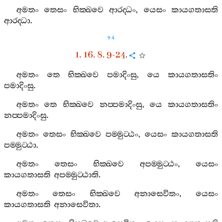
අමතං
තෙසං
භික‍්ඛවෙ
ආරද‍්ධං
,
යෙසං
කායගතාසති
ආරද‍්ධා
.
94
1. 16. 8. 9-24.
අමතං
තෙ
භික‍්ඛවෙ
පමාදිංසු
,
යෙ
කායගතාසතිං
පමාදිංසු
.
අමතං
තෙ
භික‍්ඛවෙ
නප‍්පමාදිංසු
,
යෙ
කායගතාසතිං
නප‍්පමාදිංසු
.
අමතං
තෙසං
භික‍්ඛවෙ
පම‍්මුට‍්ඨං
,
යෙසං
කායගතාසති
පම‍්මුට‍්ඨා
.
අමතං
තෙසං
භික‍්ඛවෙ
අපම‍්මුට‍්ඨං
,
යෙසං
කායගතාසති
අපම‍්මුට‍්ඨාති
.
අමතං
තෙසං
භික‍්ඛවෙ
අනාසෙවිතං
,
යෙසං
කායගතාසති
අනාසෙවිතා
.