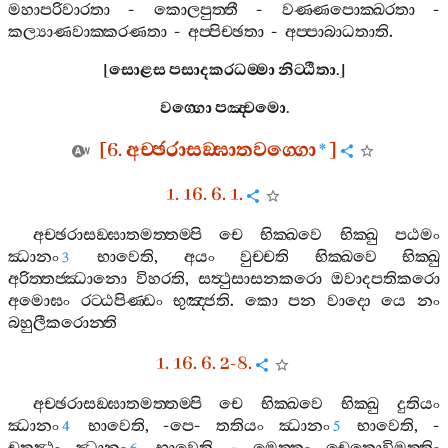
මහාපරිවාරතා
-
කොලපුත‍්තී
-
වණ‍්ණපොක‍්ඛරතා
-
කල්‍යාණවාක‍්කරණතා
-
අප‍්පිච‍්ඡතා
-
අප‍්පාබාධතාති
.
[
සොළස
පසාදකරධම‍්මා
නිට‍්ඨිතා
.]
වග‍්ගො
පඤ‍්චමො
.
[6.
අච‍්ඡරාසඞ‍්ඝාතවග‍්ගො
]
*
1. 16. 6. 1.
අච‍්ඡරාසඞ‍්ඝාතමත‍්තම‍්පි
චෙ
භික‍්ඛවෙ
භික‍්ඛු
පඨමං
ඣානං
භාවෙති
,
අයං
වුච‍්චති
භික‍්ඛවෙ
භික‍්ඛු
3
අරිත‍්තජ‍්ඣානො
විහරති
,
සත්‍ථුසාසනකරො
ඔවාදපතිකරො
අමොඝං
රට‍්ඨපිණ‍්ඩං
භුඤ‍්ජති
.
කො
පන
වාදො
යෙ
නං
බහුලීකරොන‍්ති
1. 16. 6. 2-8.
අච‍්ඡරාසඞ‍්ඝාතමත‍්තම‍්පි
චෙ
භික‍්ඛවෙ
භික‍්ඛු
දුතියං
ඣානං
භාවෙති
, -
පෙ
-
තතියං
ඣානං
භාවෙති
, -
4
5