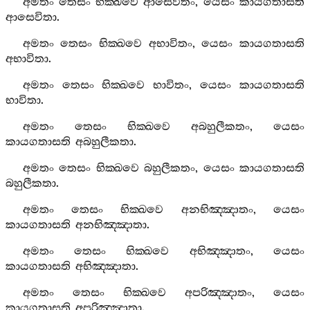
අමතං
තෙසං
භික‍්ඛවෙ
ආසෙවිතං
,
යෙසං
කායගතාසති
ආසෙවිතා
.
අමතං
තෙසං
භික‍්ඛවෙ
අභාවිතං
,
යෙසං
කායගතාසති
අභාවිතා
.
අමතං
තෙසං
භික‍්ඛවෙ
භාවිතං
,
යෙසං
කායගතාසති
භාවිතා
.
අමතං
තෙසං
භික‍්ඛවෙ
අබහුලීකතං
,
යෙසං
කායගතාසති
අබහුලීකතා
.
අමතං
තෙසං
භික‍්ඛවෙ
බහුලීකතං
,
යෙසං
කායගතාසති
බහුලීකතා
.
අමතං
තෙසං
භික‍්ඛවෙ
අනභිඤ‍්ඤාතං
,
යෙසං
කායගතාසති
අනභිඤ‍්ඤාතා
.
අමතං
තෙසං
භික‍්ඛවෙ
අභිඤ‍්ඤාතං
,
යෙසං
කායගතාසති
අභිඤ‍්ඤාතා
.
අමතං
තෙසං
භික‍්ඛවෙ
අපරිඤ‍්ඤාතං
,
යෙසං
කායගතාසති
අපරිඤ‍්ඤාතා
.