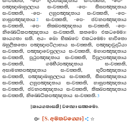
සංවත‍්තති
, -
පෙ
-
භූරිපඤ‍්ඤතාය
සංවත‍්තති
, -
පෙ
-
පඤ‍්ඤාබාහුල‍්ලාය
සංවත‍්තති
, -
පෙ
-
සීඝපඤ‍්ඤතාය
සංවත‍්තති
, -
පෙ
-
ලහුපඤ‍්ඤතාය
සංවත‍්තති
, -
පෙ
-
හාසුපඤ‍්ඤතාය
සංවත‍්තති
, -
පෙ
-
ජවනපඤ‍්ඤතාය
2
සංවත‍්තති
, -
පෙ
-
තික‍්ඛපඤ‍්ඤතාය
සංවත‍්තති
, -
පෙ
-
නිබ‍්බෙධිකපඤ‍්ඤතාය
සංවත‍්තති
.
කතමො
එකධම‍්මො
:
කායගතා
සති
.
අයං
ඛො
භික‍්ඛවෙ
එකධම‍්මො
භාවිතො
බහුලීකතො
පඤ‍්ඤාපටිලාභාය
සංවත‍්තති
,
පඤ‍්ඤාවුද‍්ධියා
සංවත‍්තති
,
පඤ‍්ඤාවෙපුල‍්ලාය
සංවත‍්තති
,
මහාපඤ‍්ඤතාය
සංවත‍්තති
,
පුථුපඤ‍්ඤතාය
සංවත‍්තති
,
විපුලපඤ‍්ඤතාය
සංවත‍්තති
,
ගම‍්භීරපඤ‍්ඤතාය
සංවත‍්තති
,
අසාමන‍්තපඤ‍්ඤතාය
සංවත‍්තති
,
භූරිපඤ‍්ඤතාය
සංවත‍්තති
,
පඤ‍්ඤාබාහුල‍්ලාය
සංවත‍්තති
,
සීඝපඤ‍්ඤතාය
සංවත‍්තති
,
ලහුපඤ‍්ඤතාය
සංවත‍්තති
,
හාසුපඤ‍්ඤතාය
සංවත‍්තති
,
ජවනපඤ‍්ඤතාය
සංවත‍්තති
,
තික‍්ඛපඤ‍්ඤතාය
සංවත‍්තති
,
නිබ‍්බෙධිකපඤ‍්ඤතාය
සංවත‍්තති
.
3
[
කායගතාසති
]
වග‍්ගො
සත‍්තමො
.
[8.
අමතවග‍්ගො
]