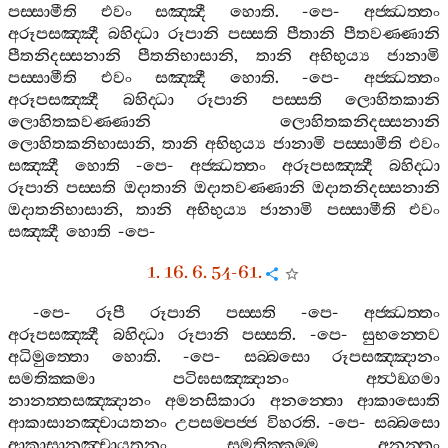
පස‍්සාමීති
එවං
සඤ‍්ඤී
හොති
. -
පෙ
-
අජ‍්ඣත‍්තං
අරූපසඤ‍්ඤී
බහිද‍්ධා
රූපානි
පස‍්සති
පීතානි
පීතවණ‍්ණානි
පීතනිදස‍්සනානි
පීතනිභාසානි
,
තානි
අභිභුය්‍ය
ජානාමි
පස‍්සාමීති
එවං
සඤ‍්ඤී
හොති
. -
පෙ
-
අජ‍්ඣත‍්තං
අරූපසඤ‍්ඤී
බහිද‍්ධා
රූපානි
පස‍්සති
ලොහිතකානි
ලොහිතකවණ‍්ණානි
ලොහිතකනිදස‍්සනානි
ලොහිතකනිභාසානි
,
තානි
අභිභුය්‍ය
ජානාමි
පස‍්සාමීති
එවං
සඤ‍්ඤී
හොති
-
පෙ
-
අජ‍්ඣත‍්තං
අරූපසඤ‍්ඤී
බහිද‍්ධා
රූපානි
පස‍්සති
ඔදාතානි
ඔදාතවණ‍්ණානි
ඔදාතනිදස‍්සනානි
ඔදාතනිභාසානි
,
තානි
අභිභුය්‍ය
ජානාමි
පස‍්සාමීති
එවං
සඤ‍්ඤී
හොති
-
පෙ
-
1. 16. 6. 54-61.
-
පෙ
-
රූපී
රූපානි
පස‍්සති
-
පෙ
-
අජ‍්ඣත‍්තං
අරූපසඤ‍්ඤී
බහිද‍්ධා
රූපානි
පස‍්සති
. -
පෙ
-
සුභන‍්තෙව
අධිමුත‍්තො
හොති
. -
පෙ
-
සබ‍්බසො
රූපසඤ‍්ඤානං
සමතික‍්කමා
පටිඝසඤ‍්ඤානං
අත්‍ථඞ‍්ගමා
නානත‍්තසඤ‍්ඤානං
අමනසිකාරා
අනන‍්තො
ආකාසොති
ආකාසානඤ‍්චායතනං
උපසම‍්පජ‍්ජ
විහරති
. -
පෙ
-
සබ‍්බසො
ආකාසානඤ‍්චායතනං
සමතික‍්කම‍්ම
අනන‍්තං