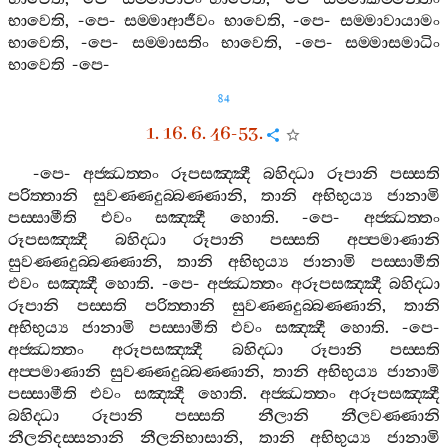
භාවෙති
, -
පෙ
-
සම‍්මාආජීවං
භාවෙති
, -
පෙ
-
සම‍්මාවායාමං
භාවෙති
, -
පෙ
-
සම‍්මාසතිං
භාවෙති
, -
පෙ
-
සම‍්මාසමාධිං
භාවෙති
-
පෙ
-
84
1. 16. 6. 46-53.
-
පෙ
-
අජ‍්ඣත‍්තං
රූපසඤ‍්ඤී
බහිද‍්ධා
රූපානි
පස‍්සති
පරිත‍්තානි
සුවණ‍්ණදුබ‍්බණ‍්ණානි
,
තානි
අභිභුය්‍ය
ජානාමි
පස‍්සාමීති
එවං
සඤ‍්ඤී
හොති
. -
පෙ
-
අජ‍්ඣත‍්තං
රූපසඤ‍්ඤී
බහිද‍්ධා
රූපානි
පස‍්සති
අප‍්පමාණානි
සුවණ‍්ණදුබ‍්බණ‍්ණානි
,
තානි
අභිභුය්‍ය
ජානාමි
පස‍්සාමීති
එවං
සඤ‍්ඤී
හොති
. -
පෙ
-
අජ‍්ඣත‍්තං
අරූපසඤ‍්ඤී
බහිද‍්ධා
රූපානි
පස‍්සති
පරිත‍්තානි
සුවණ‍්ණදුබ‍්බණ‍්ණානි
,
තානි
අභිභුය්‍ය
ජානාමි
පස‍්සාමීති
එවං
සඤ‍්ඤී
හොති
. -
පෙ
-
අජ‍්ඣත‍්තං
අරූපසඤ‍්ඤී
බහිද‍්ධා
රූපානි
පස‍්සති
අප‍්පමාණානි
සුවණ‍්ණදුබ‍්බණ‍්ණානි
,
තානි
අභිභුය්‍ය
ජානාමි
පස‍්සාමීති
එවං
සඤ‍්ඤී
හොති
.
අජ‍්ඣත‍්තං
අරූපසඤ‍්ඤී
බහිද‍්ධා
රූපානි
පස‍්සති
නීලානි
නීලවණ‍්ණානි
නීලනිදස‍්සනානි
නීලනිභාසානි
,
තානි
අභිභුය්‍ය
ජානාමි