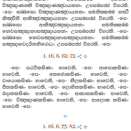
විඤ‍්ඤාණන‍්ති
විඤ‍්ඤාණඤ‍්චායතනං
උපසම‍්පජ‍්ජ
විහරති
.
-
පෙ
-
සබ‍්බසො
විඤ‍්ඤාණඤ‍්චායතනං
සමතික‍්කම‍්ම
නත්‍ථි
කිඤ‍්චීති
ආකිඤ‍්චඤ‍්ඤායතනං
උපසම‍්පජ‍්ජ
විහරති
. -
පෙ
-
සබ‍්බසො
ආකිඤ‍්චඤ‍්ඤායතනං
සමතික‍්කම‍්ම
නෙවසඤ‍්ඤානාසඤ‍්ඤායතනං
උපසම‍්පජ‍්ජ
විහරති
. -
පෙ
-
සබ‍්බසො
නෙවසඤ‍්ඤානාසඤ‍්ඤායතනං
සමතික‍්කම‍්ම
සඤ‍්ඤාවෙදයිතනිරොධං
උපසම‍්පජ‍්ජ
විහරති
. -
පෙ
-
1. 16. 6. 62-72.
-
පෙ
-
පඨවීකසිණං
භාවෙති
, -
පෙ
-
ආපොකසිණං
භාවෙති
, -
පෙ
-
තෙජොකසිණං
භාවෙති
, -
පෙ
-
වායොකසිණං
භාවෙති
, -
පෙ
-
නීලකසිණං
භාවෙති
, -
පෙ
-
පීතකසිණං
භාවෙති
, -
පෙ
-
ලොහිතකසිණං
භාවෙති
, -
පෙ
-
ඔදාතකසිණං
භාවෙති
, -
පෙ
-
ආකාසකසිණං
භාවෙති
,
-
පෙ
-
විඤ‍්ඤාණකසිණං
භාවෙති
, -
පෙ
-
ආලොක
කසිණං
භාවෙති
-
පෙ
-
86
1. 16. 6. 73-82.