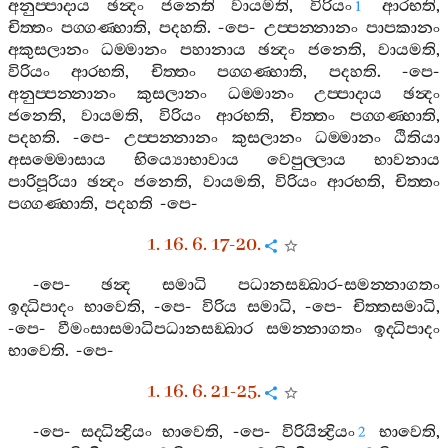
අනුප‍්පාදාය
ඡන්‍දං
ජනෙති
වායමති
,
විරියං
ආරභති
,
1
චිත‍්තං
පග‍්ගණ‍්හාති
,
පදහති
. -
පෙ
-
උප‍්පන‍්නානං
පාපකානං
අකුසලානං
ධම‍්මානං
පහානාය
ඡන්‍දං
ජනෙති
,
වායමති
,
විරියං
ආරභති
,
චිත‍්තං
පග‍්ගණ‍්හාති
,
පදහති
. -
පෙ
-
අනුප‍්පන‍්නානං
කුසලානං
ධම‍්මානං
උප‍්පාදාය
ඡන්‍දං
ජනෙති
,
වායමති
,
විරියං
ආරභති
,
චිත‍්තං
පග‍්ගණ‍්හාති
,
පදහති
. -
පෙ
-
උප‍්පන‍්නානං
කුසලානං
ධම‍්මානං
ඨිතියා
අසම‍්මොසාය
භිය්‍යොභාවාය
වෙපුල‍්ලාය
භාවනාය
පාරිපූරියා
ඡන්‍දං
ජනෙති
,
වායමති
,
විරියං
ආරභති
,
චිත‍්තං
පග‍්ගණ‍්හාති
,
පදහති
-
පෙ
-
1. 16. 6. 17-20.
-
පෙ
-
ඡන්‍ද
සමාධි
පධානසඞ‍්ඛාර
-
සමන‍්නාගතං
ඉද‍්ධිපාදං
භාවෙති
, -
පෙ
-
විරිය
සමාධි
, -
පෙ
-
චිත‍්තසමාධි
,
-
පෙ
-
වීමංසාසමාධිපධානසඞ‍්ඛාර
සමන‍්නාගතං
ඉද‍්ධිපාදං
භාවෙති
. -
පෙ
-
1. 16. 6. 21-25.
-
පෙ
-
සද‍්ධින්‍ද්‍රියං
භාවෙති
, -
පෙ
-
විරියින්‍ද්‍රියං
භාවෙති
,
2