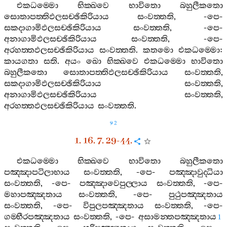
එකධම‍්මො
භික‍්ඛවෙ
භාවිතො
බහුලීකතො
සොතාපත‍්තිඵලසච‍්ඡිකිරියාය
සංවත‍්තති
, -
පෙ
-
සකදාගාමිඵලසච‍්ඡිකිරියාය
සංවත‍්තති
, -
පෙ
-
අනාගාමිඵලසච‍්ඡිකිරියාය
සංවත‍්තති
, -
පෙ
-
අරහත‍්තඵලසච‍්ඡිකිරියාය
සංවත‍්තති
.
කතමො
එකධම‍්මො
:
කායගතා
සති
.
අයං
ඛො
භික‍්ඛවෙ
එකධම‍්මො
භාවිතො
බහුලීකතො
සොතාපත‍්තිඵලසච‍්ඡිකිරියාය
සංවත‍්තති
,
සකදාගාමිඵලසච‍්ඡිකිරියාය
සංවත‍්තති
,
අනාගාමිඵලසච‍්ඡිකිරියාය
සංවත‍්තති
,
අරහත‍්තඵලසච‍්ඡිකිරියාය
සංවත‍්තති
.
92
1. 16. 7. 29-44.
එකධම‍්මො
භික‍්ඛවෙ
භාවිතො
බහුලීකතො
පඤ‍්ඤාපටිලාභාය
සංවත‍්තති
, -
පෙ
-
පඤ‍්ඤාවුද‍්ධියා
සංවත‍්තති
, -
පෙ
-
පඤ‍්ඤාවෙපුල‍්ලාය
සංවත‍්තති
, -
පෙ
-
මහාපඤ‍්ඤතාය
සංවත‍්තති
, -
පෙ
-
පුථුපඤ‍්ඤතාය
සංවත‍්තති
, -
පෙ
-
විපුලපඤ‍්ඤතාය
සංවත‍්තති
, -
පෙ
-
ගම‍්භීරපඤ‍්ඤතාය
සංවත‍්තති
, -
පෙ
-
අසාමන‍්තපඤ‍්ඤතාය
1