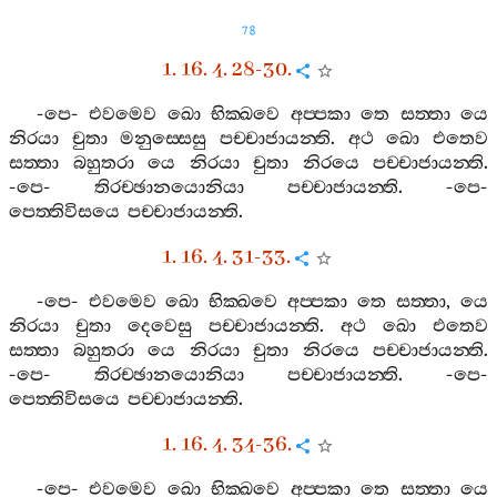
78
1. 16. 4. 28-30.
-
පෙ
-
එවමෙව
ඛො
භික‍්ඛවෙ
අප‍්පකා
තෙ
සත‍්තා
යෙ
නිරයා
චුතා
මනුස‍්සෙසු
පච‍්චාජායන‍්ති
.
අථ
ඛො
එතෙව
සත‍්තා
බහුතරා
යෙ
නිරයා
චුතා
නිරයෙ
පච‍්චාජායන‍්ති
.
-
පෙ
-
තිරච‍්ඡානයොනියා
පච‍්චාජායන‍්ති
. -
පෙ
-
පෙත‍්තිවිසයෙ
පච‍්චාජායන‍්ති
.
1. 16. 4. 31-33.
-
පෙ
-
එවමෙව
ඛො
භික‍්ඛවෙ
අප‍්පකා
තෙ
සත‍්තා
,
යෙ
නිරයා
චුතා
දෙවෙසු
පච‍්චාජායන‍්ති
.
අථ
ඛො
එතෙව
සත‍්තා
බහුතරා
යෙ
නිරයා
චුතා
නිරයෙ
පච‍්චාජායන‍්ති
.
-
පෙ
-
තිරච‍්ඡානයොනියා
පච‍්චාජායන‍්ති
. -
පෙ
-
පෙත‍්තිවිසයෙ
පච‍්චාජායන‍්ති
.
1. 16. 4. 34-36.
-
පෙ
-
එවමෙව
ඛො
භික‍්ඛවෙ
අප‍්පකා
තෙ
සත‍්තා
යෙ