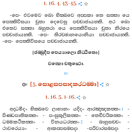
1. 16. 4. 43-45.
-
පෙ
-
එවමෙව
ඛො
භික‍්ඛවෙ
අප‍්පකා
තෙ
සත‍්තා
යෙ
පෙත‍්තිවිසයා
චුතා
දෙවෙසු
පච‍්චාජායන‍්ති
.
අථ
ඛො
එතෙව
සත‍්තා
බහුතරා
යෙ
පෙත‍්තිවිසයා
චුතා
නිරයෙ
පච‍්චාජායන‍්ති
. -
පෙ
-
තිරච‍්ඡානයොනියා
පච‍්චාජායන‍්ති
.
-
පෙ
-
පෙත‍්තිවිසයෙ
පච‍්චාජායන‍්ති
.
[
ජම‍්බුදීප
පෙය්‍යාලො
නිට‍්ඨිතො
]
වග‍්ගො
චතුත්‍ථො
.
80
[5.
සොළසපසාදකරධම‍්මා
]
1. 16. 5. 1-16.
අද‍්ධමිදං
භික‍්ඛවෙ
ලාභානං
යදිදං
ආරඤ‍්ඤකත‍්තං
-
1
පිණ‍්ඩපාතිකත‍්තං
-
පංසුකූලිකත‍්තං
-
තෙචීවරිකත‍්තං
-
ධම‍්මකථිකත‍්තං
-
විනයධරත‍්තං
-
බාහුසච‍්චං
-
2
ථාවරෙය්‍යං
-
ආකප‍්පසම‍්පදා
-
පරිවාරසම‍්පදා
-