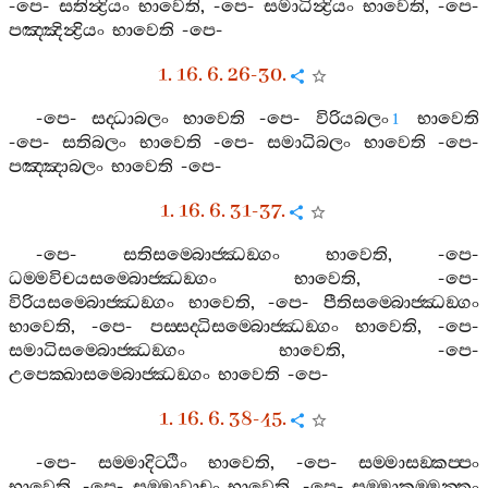
-
පෙ
-
සතින්‍ද්‍රියං
භාවෙති
, -
පෙ
-
සමාධින්‍ද්‍රියං
භාවෙති
, -
පෙ
-
පඤ‍්ඤින්‍ද්‍රියං
භාවෙති
-
පෙ
-
1. 16. 6. 26-30.
-
පෙ
-
සද‍්ධාබලං
භාවෙති
-
පෙ
-
විරියබලං
භාවෙති
1
-
පෙ
-
සතිබලං
භාවෙති
-
පෙ
-
සමාධිබලං
භාවෙති
-
පෙ
-
පඤ‍්ඤාබලං
භාවෙති
-
පෙ
-
1. 16. 6. 31-37.
-
පෙ
-
සතිසම‍්බොජ‍්ඣඞ‍්ගං
භාවෙති
, -
පෙ
-
ධම‍්මවිචයසම‍්බොජ‍්ඣඞ‍්ගං
භාවෙති
, -
පෙ
-
විරියසම‍්බොජ‍්ඣඞ‍්ගං
භාවෙති
, -
පෙ
-
පීතිසම‍්බොජ‍්ඣඞ‍්ගං
භාවෙති
, -
පෙ
-
පස‍්සද‍්ධිසම‍්බොජ‍්ඣඞ‍්ගං
භාවෙති
, -
පෙ
-
සමාධිසම‍්බොජ‍්ඣඞ‍්ගං
භාවෙති
, -
පෙ
-
උපෙක‍්ඛාසම‍්බොජ‍්ඣඞ‍්ගං
භාවෙති
-
පෙ
-
1. 16. 6. 38-45.
-
පෙ
-
සම‍්මාදිට‍්ඨිං
භාවෙති
, -
පෙ
-
සම‍්මාසඞ‍්කප‍්පං
භාවෙති
, -
පෙ
-
සම‍්මාවාචං
භාවෙති
, -
පෙ
-
සම‍්මාකම‍්මන‍්තං