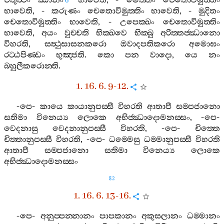
චතුත්‍ථං
ඣානං
භාවෙති
, -
මෙත‍්තං
චෙතොවිමුත‍්තිං
6
භාවෙති
, -
කරුණං
චෙතොවිමුත‍්තිං
භාවෙති
, -
මුදිතං
චෙතොවිමුත‍්තිං
භාවෙති
, -
උපෙක‍්ඛං
චෙතොවිමුත‍්තිං
භාවෙති
,
අයං
වුච‍්චති
භික‍්ඛවෙ
භික‍්ඛු
අරිත‍්තජ‍්ඣානො
විහරති
,
සත්‍ථුසාසනකරො
ඔවාදපතිකරො
අමොඝං
රට‍්ඨපිණ‍්ඩං
භුඤ‍්ජති
.
කො
පන
වාදො
,
යෙ
නං
බහුලීකරොන‍්ති
.
1. 16. 6. 9-12.
-
පෙ
-
කායෙ
කායානුපස‍්සී
විහරති
ආතාපී
සම‍්පජානො
සතිමා
විනෙය්‍ය
ලොකෙ
අභිජ‍්ඣාදොමනස‍්සං
, -
පෙ
-
වෙදනාසු
වෙදනානුපස‍්සී
විහරති
, -
පෙ
-
චිත‍්තෙ
චිත‍්තානුපස‍්සී
විහරති
, -
පෙ
-
ධම‍්මෙසු
ධම‍්මානුපස‍්සී
විහරති
ආතාපී
සම‍්පජානො
සතිමා
විනෙය්‍ය
ලොකෙ
අභිජ‍්ඣාදොමනස‍්සං
82
1. 16. 6. 13-16.
-
පෙ
-
අනුප‍්පන‍්නානං
පාපකානං
අකුසලානං
ධම‍්මානං