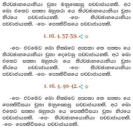
තිරච‍්ඡානයොනියා
චුතා
මනුස‍්සෙසු
පච‍්චාජායන‍්ති
.
අථ
ඛො
එතෙව
සත‍්තා
බහුතරා
යෙ
තිරච‍්ඡානයොනියා
චුතා
නිරයෙ
පච‍්චාජායන‍්ති
. -
පෙ
-
තිරච‍්ඡානයොනියා
පච‍්චාජායන‍්ති
. -
පෙ
-
පෙත‍්තිවිසයෙ
පච‍්චාජායන‍්ති
.
1. 16. 4. 37-39.
-
පෙ
-
එවමෙව
ඛො
භික‍්ඛවෙ
අප‍්පකා
තෙ
සත‍්තා
යෙ
තිරච‍්ඡානයොනියා
චුතා
දෙවෙසු
පච‍්චාජායන‍්ති
.
අථ
ඛො
එතෙව
සත‍්තා
බහුතරා
යෙ
තිරච‍්ඡානයොනියා
චුතා
නිරයෙ
පච‍්චාජායන‍්ති
. -
පෙ
-
තිරච‍්ඡානයොනියා
පච‍්චාජායන‍්ති
. -
පෙ
-
පෙත‍්තිවිසයෙ
පච‍්චාජායන‍්ති
.
1. 16. 4. 40-42.
-
පෙ
-
එවමෙව
ඛො
භික‍්ඛවෙ
අප‍්පකා
තෙ
සත‍්තා
යෙ
පෙත‍්තිවිසයා
චුතා
මනුස‍්සෙසු
පච‍්චාජායන‍්ති
.
අථ
ඛො
එතෙව
සත‍්තා
බහුතරා
යෙ
පෙත‍්තිවිසයා
චුතා
නිරයෙ
පච‍්චාජායන‍්ති
. -
පෙ
-
තිරච‍්ඡානයොනියා
පච‍්චාජායන‍්ති
.
-
පෙ
-
පෙත‍්තිවිසයෙ
පච‍්චාජායන‍්ති
.