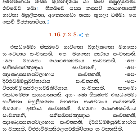
අන‍්තොගධා
තස‍්ස
කුන‍්නදියො
යා
කාචි
සමුද‍්දඞ‍්ගමා
.
එවමෙව
ඛො
භික‍්ඛවෙ
යස‍්ස
කස‍්සචි
කායගතාසති
1
භාවිතා
බහුලීකතා
,
අන‍්තොගධා
තස‍්ස
කුසලා
ධම‍්මා
,
යෙ
කෙචි
විජ‍්ජාභාගියා
.
2
1. 16. 7. 2-8.
එකධම‍්මො
භික‍්ඛවෙ
භාවිතො
බහුලීකතො
මහතො
සංවෙගාය
සංවත‍්තති
, -
පෙ
-
මහතො
අත්‍ථාය
සංවත‍්තති
,
-
පෙ
-
මහතො
යොගක‍්ඛෙමාය
සංවත‍්තති
, -
පෙ
-
සතිසම‍්පජඤ‍්ඤාය
සංවත‍්තති
, -
පෙ
-
ඤාණදස‍්සනපටිලාභාය
සංවත‍්තති
, -
පෙ
-
දිට‍්ඨධම‍්මසුඛවිහාරාය
සංවත‍්තති
, -
පෙ
-
විජ‍්ජාවිමුත‍්තිඵලසච‍්ඡිකිරියාය
,
සංවත‍්තති
.
කතමො
එකධම‍්මො
:
කායගතාසති
.
අයං
ඛො
භික‍්ඛවෙ
එකධම‍්මො
භාවිතො
බහුලීකතො
මහතො
සංවෙගාය
සංවත‍්තති
,
මහතො
අත්‍ථාය
සංවත‍්තති
,
මහතො
යොගක‍්ඛෙමාය
සංවත‍්තති
,
සතිසම‍්පජඤ‍්ඤාය
සංවත‍්තති
,
ඤාණදස‍්සනපටිලාභාය
සංවත‍්තති
,
දිට‍්ඨධම‍්මසුඛවිහාරාය
සංවත‍්තති
,
විජ‍්ජාවිමුත‍්තිඵලසච‍්ඡිකිරියාය
සංවත‍්තතීති
.