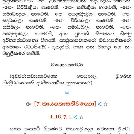
මුදිතාසහගතං
-
පෙ
-
උපෙක‍්ඛාසහගතං
සද‍්ධින්‍ද්‍රියං
භාවෙති
,
-
පෙ
-
විරියින්‍ද්‍රියං
භාවෙති
, -
පෙ
-
සතින්‍ද්‍රියං
භාවෙති
, -
පෙ
-
සමාධින්‍ද්‍රියං
භාවෙති
, -
පෙ
-
පඤ‍්ඤින්‍ද්‍රියං
භාවෙති
, -
පෙ
-
සද‍්ධාබලං
භාවෙති
, -
පෙ
-
විරියබලං
භාවෙති
, -
පෙ
-
සතිබලං
භාවෙති
, -
පෙ
-
සමාධිබලං
භාවෙති
, -
පෙ
-
පඤ‍්ඤාබලං
භාවෙති
,
අයං
වුච‍්චති
භික‍්ඛවෙ
භික‍්ඛු
අරිත‍්තජ‍්ඣානො
විහරති
,
සත්‍ථුසාසනකරො
ඔවාදපතිකරො
අමොඝං
රට‍්ඨපිණ‍්ඩං
භුඤ‍්ජති
.
කො
පන
වාදො
යෙ
නං
බහුලීකරොන‍්තීති
.
වග‍්ගො
ඡට‍්ඨො
(
අච‍්ඡරාසඞ‍්ඝාතවග‍්ගෙ
පෙය්‍යාල
මුඛෙන
නිද‍්දිට‍්ඨංහොති
ද‍්වසීන්‍යාධික
සුත‍්තසතං
?)
88
[7.
කායගතාසතිවග‍්ගො
]
1. 16. 7. 1.
යස‍්ස
කස‍්සචි
භික‍්ඛවෙ
මහාසමුද‍්දො
චෙතසා
ඵුටො
,