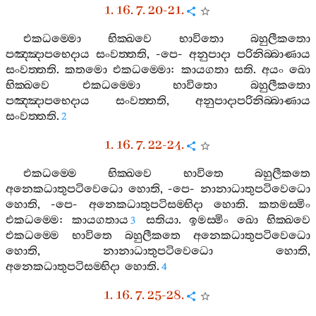
1. 16. 7. 20-21.
එකධම‍්මො
භික‍්ඛවෙ
භාවිතො
බහුලීකතො
පඤ‍්ඤාපභෙදාය
සංවත‍්තති
, -
පෙ
-
අනුපාදා
පරිනිබ‍්බාණාය
සංවත‍්තති
.
කතමො
එකධම‍්මො
:
කායගතා
සති
.
අයං
ඛො
භික‍්ඛවෙ
එකධම‍්මො
භාවිතො
බහුලීකතො
පඤ‍්ඤාපභෙදාය
සංවත‍්තති
,
අනුපාදාපරිනිබ‍්බාණාය
සංවත‍්තති
.
2
1. 16. 7. 22-24.
එකධම‍්මෙ
භික‍්ඛවෙ
භාවිතෙ
බහුලීකතෙ
අනෙකධාතුපටිවෙධො
හොති
, -
පෙ
-
නානාධාතුපටිවෙධො
හොති
, -
පෙ
-
අනෙකධාතුපටිසම‍්භිදා
හොති
.
කතමස‍්මිං
එකධම‍්මෙ
:
කායගතාය
සතියා
.
ඉමස‍්මිං
ඛො
භික‍්ඛවෙ
3
එකධම‍්මෙ
භාවිතෙ
බහුලීකතෙ
අනෙකධාතුපටිවෙධො
හොති
,
නානාධාතුපටිවෙධො
හොති
,
අනෙකධාතුපටිසම‍්භිදා
හොති
.
4
1. 16. 7. 25-28.