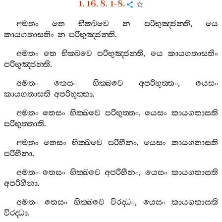
1. 16. 8. 1-8.
අමතං
තෙ
භික‍්ඛවෙ
න
පරිභුඤ‍්ජන‍්ති
,
යෙ
කායගතාසතිං
න
පරිභුඤ‍්ජන‍්ති
.
අමතං
තෙ
භික‍්ඛවෙ
පරිභුඤ‍්ජන‍්ති
,
යෙ
කායගතාසතිං
පරිභුඤ‍්ජන‍්ති
.
අමතං
තෙසං
භික‍්ඛවෙ
අපරිභුත‍්තං
,
යෙසං
කායගතාසති
අපරිභුත‍්තා
.
අමතං
තෙසං
භික‍්ඛවෙ
පරිභුත‍්තං
,
යෙසං
කායගතාසති
පරිභුත‍්තාති
.
අමතං
තෙසං
භික‍්ඛවෙ
පරිහීනං
,
යෙසං
කායගතාසති
පරිහීනා
.
අමතං
තෙසං
භික‍්ඛවෙ
අපරිහීනං
,
යෙසං
කායගතාසති
අපරිහීනා
.
අමතං
තෙසං
භික‍්ඛවෙ
විරද‍්ධං
,
යෙසං
කායගතාසති
විරද‍්ධා
.