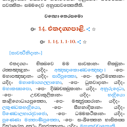
පවත‍්තිතං
සම‍්මදෙව
අනුප‍්පවත‍්තෙතීති
.
වග‍්ගො
තෙරසමො
14.
එතදග‍්ගපාළි
.
1. 14. 1. 1-10.
[
සාවත්‍ථිනිදානං
]
එතදග‍්ගං
භික‍්ඛවෙ
මම
සාවකානං
භික‍්ඛූනං
රත‍්තඤ‍්ඤූනං
යදිදං
අඤ‍්ඤාකොණ‍්ඩඤ‍්ඤො
-
පෙ
-
1
මහාපඤ‍්ඤානං
යදිදං
සාරිපුත‍්තො
, -
පෙ
-
ඉද‍්ධිමන‍්තානං
යදිදං
මහාමොග‍්ගල‍්ලානො
, -
පෙ
-
ධුතවාදානං
යදිදං
මහාකස‍්සපො
, -
පෙ
-
දිබ‍්බචක‍්ඛුකානං
යදිදං
අනුරුද‍්ධො
,
-
පෙ
-
උච‍්චාකුලිකානං
යදිදං
භද‍්දියො
කාළිගොධායපුත‍්තො
, -
පෙ
-
මඤ‍්ජුස‍්සරානං
යදිදං
ලකුණ‍්ටකභද‍්දියො
, -
පෙ
-
සීහනාදිකානං
යදිදං
පිණ‍්ඩොලභාරද‍්වාජො
, -
පෙ
-
ධම‍්මකථිකානං
යදිදං
පුණ‍්ණො
මන‍්තාණිපුත‍්තො
, -
පෙ
-
සංඛිත‍්තෙන
භාසිතස‍්ස
විත්‍ථාරෙන
අත්‍ථං
විභජන‍්තානං
යදිදං
මහාකච‍්චානොති
.