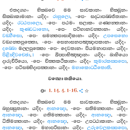
එතදග‍්ගං
භික‍්ඛවෙ
මම
සාවකානං
භික‍්ඛූනං
සික‍්ඛාකාමානං
යදිදං
රාහුලො
, -
පෙ
-
සද‍්ධාපබ‍්බජිතානං
යදිදං
රට‍්ඨපාලො
, -
පෙ
-
පඨමං
සලාකං
ගණ‍්හන‍්තානං
යදිදං
කුණ‍්ඩධානො
, -
පෙ
-
පටිභානවන‍්තානං
යදිදං
වඞ‍්ගීසො
, -
පෙ
-
සමන‍්තපාසාදිකානං
යදිදං
උපසෙනො
වඞ‍්ගන‍්තපුත‍්තො
, -
පෙ
-
සෙනාසනපඤ‍්ඤාපකානං
යදිදං
දබ‍්බො
මල‍්ලපුත‍්තො
-
පෙ
-
දෙවතානං
පියමනාපානං
යදිදං
පිළින්‍දිවච‍්ඡො
,
-
පෙ
-
ඛිප‍්පාභිඤ‍්ඤානං
යදිදං
බාහියො
1
දාරුචීරියො
, -
පෙ
-
චිත‍්තකථිකානං
යදිදං
කුමාරකස‍්සපො
,
-
පෙ
-
පටිසම‍්භිදාපත‍්තානං
යදිදං
මහාකොට‍්ඨිතොති
.
වග‍්ගො
තතියො
.
1. 14. 4. 1-16.
එතදග‍්ගං
භික‍්ඛවෙ
මම
සාවකානං
භික‍්ඛූනං
බහුස‍්සුතානං
යදිදං
ආනන්‍දො
, -
පෙ
-
සතිමන‍්තානං
යදිදං
ආනන්‍දො
, -
පෙ
-
ගතිමන‍්තානං
යදිදං
ආනන්‍දො
, -
පෙ
-
ධිතිමන‍්තානං
යදිදං
ආනන්‍දො
, -
පෙ
-
උපට‍්ඨාකානං
යදිදං
ආනන්‍දො
, -
පෙ
-
මහාපරිසානං
යදිදං
උරුවෙලකස‍්සපො
,