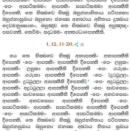
සප‍්පටිකම‍්මං
ආපත‍්තිං
අප‍්පටිකම‍්මා
ආපත‍්තීති
දීපෙන‍්ති
-
පෙ
-
අප‍්පටිකම‍්මං
ආපත‍්තිං
සප‍්පටිකම‍්මා
ආපත‍්තීති
දීපෙන‍්ති
,
තෙ
භික‍්ඛවෙ
භික‍්ඛූ
බහුජනාහිතාය
පටිපන‍්නා
බහුජනාසුඛාය
බහුනො
ජනස‍්ස
අනත්‍ථාය
අහිතාය
දුක‍්ඛාය
දෙවමනුස‍්සානං
.
බහුඤ‍්ච
තෙ
භික‍්ඛවෙ
භික‍්ඛූ
අපුඤ‍්ඤං
පසවන‍්ති
.
තෙවිමං
සද‍්ධම‍්මං
අන‍්තරධාපෙන‍්තීති
.
1. 12. 11-20.
යෙ
තෙ
භික‍්ඛවෙ
භික‍්ඛූ
අනාපත‍්තිං
අනාපත‍්තීති
දීපෙන‍්ති
-
පෙ
-
ආපත‍්තිං
ආපත‍්තීති
දීපෙන‍්ති
-
පෙ
-
ලහුකං
ආපත‍්තිං
ලහුකා
ආපත‍්තීති
දීපෙන‍්ති
-
පෙ
-
ගරුකං
ආපත‍්තිං
ගරුකා
ආපත‍්තීති
දීපෙන‍්ති
-
පෙ
- [
දුට‍්ඨුල‍්ලං
ආපත‍්තිං
දුට‍්ඨුල‍්ලා
ආපත‍්තීති
දීපෙන‍්ති
]
-
පෙ
-
අදුට‍්ඨුල‍්ලං
*
ආපත‍්තිං
අදුට‍්ඨුල‍්ලා
ආපත‍්තීති
දීපෙන‍්ති
-
පෙ
-
සාවසෙසං
ආපත‍්තිං
සාවසෙසා
ආපත‍්තීති
දීපෙන‍්ති
-
පෙ
-
අනවසෙසං
ආපත‍්තිං
අනවසෙසා
ආපත‍්තීති
දීපෙන‍්ති
-
පෙ
-
සප‍්පටිකම‍්මං
ආපත‍්තිං
සප‍්පටිකම‍්මා
ආපත‍්තීති
දීපෙන‍්ති
-
පෙ
-
අප‍්පටිකම‍්මං
ආපත‍්තිං
අප‍්පටිකම‍්මා
ආපත‍්තීති
දීපෙන‍්ති
,
තෙ
භික‍්ඛවෙ
භික‍්ඛූ
බහුජනහිතාය
පටිපන‍්නා
බහුජනසුඛාය
බහුනො
ජනස‍්ස
අත්‍ථාය
හිතාය
සුඛාය