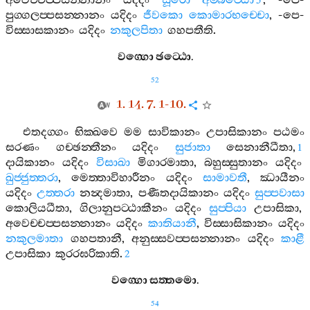
අවෙච‍්චප‍්පසන‍්නානං
යදිදං
සූරො
අම‍්බට‍්ඨො
, -
පෙ
-
5
පුග‍්ගලප‍්පසන‍්නානං
යදිදං
ජීවකො
කොමාරභච‍්චො
, -
පෙ
-
විස‍්සාසකානං
යදිදං
නකුලපිතා
ගහපතීති
.
වග‍්ගො
ඡට‍්ඨො
.
52
1. 14. 7. 1-10.
එතදග‍්ගං
භික‍්ඛවෙ
මම
සාවිකානං
උපාසිකානං
පඨමං
සරණං
ගච‍්ඡන‍්තීනං
යදිදං
සුජාතා
සෙනානීධීතා
,
1
දායිකානං
යදිදං
විසාඛා
මිගාරමාතා
,
බහුස‍්සුතානං
යදිදං
ඛුජ‍්ජුත‍්තරා
,
මෙත‍්තාවිහාරීනං
යදිදං
සාමාවතී
,
ඣායීනං
යදිදං
උත‍්තරා
නන්‍දමාතා
,
පණීතදායිකානං
යදිදං
සුප‍්පවාසා
කොලියධීතා
,
ගිලානුපට‍්ඨාකීනං
යදිදං
සුප‍්පියා
උපාසිකා
,
අවෙච‍්චප‍්පසන‍්නානං
යදිදං
කාතියානී
,
විස‍්සාසිකානං
යදිදං
නකුලමාතා
ගහපතානී
,
අනුස‍්සවප‍්පසන‍්නානං
යදිදං
කාළී
උපාසිකා
කුරරඝරිකාති
.
2
වග‍්ගො
සත‍්තමො
.
54