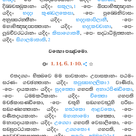
දිබ‍්බචක‍්ඛුකානං
යදිදං
සකුලා
,
-
පෙ
-
ඛිප‍්පාභිඤ‍්ඤානං
1
යදිදං
භද‍්දා
කුණ‍්ඩලකෙසා
, -
පෙ
-
පුබ‍්බෙනිවාසං
අනුස‍්සරන‍්තීනං
යදිදං
භද‍්දාකාපිලානී
, -
පෙ
-
මහාභිඤ‍්ඤප‍්පත‍්තානං
යදිදං
භද‍්දකච‍්චානා
, -
පෙ
-
ලූඛචීවරධරානං
යදිදං
කිසාගොතමී
, -
පෙ
-
සද‍්ධාධිමුත‍්තානං
යදිදං
සිගාලමාතාති
.
2
වග‍්ගො
පඤ‍්චමො
.
1. 14. 6. 1-10.
එතදග‍්ගං
භික‍්ඛවෙ
මම
සාවකානං
උපාසකානං
පඨමං
සරණං
ගච‍්ඡන‍්තානං
යදිදං
තපුස‍්සභල‍්ලිකා
වාණිජා
,
3
-
පෙ
-
දායකානං
යදිදං
සුදත‍්තො
ගහපති
අනාථපිණ‍්ඩිකො
,
-
පෙ
-
ධම‍්මකථිකානං
යදිදං
චිත‍්තො
ගහපති
මච‍්ඡිකාසණ‍්ඩිකො
, -
පෙ
-
චතූහි
සඞ‍්ගහවත්‍ථූහි
පරිසං
සඞ‍්ගණ‍්හන‍්තානං
යදිදං
හත්‍ථකො
ආළවකො
, -
පෙ
-
පණීතදායකානං
යදිදං
මහානාමො
සක‍්කො
, -
පෙ
-
මනාපදායකානං
යදිදං
උග‍්ගො
ගහපති
වෙසාලිකො
, -
පෙ
-
සඞ‍්ඝුපට‍්ඨාකානං
යදිදං
උග‍්ගතො
ගහපති
, -
පෙ
-
4