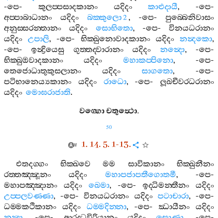
-
පෙ
-
කුලප‍්පසාදකානං
යදිදං
කාළුදායී
, -
පෙ
-
අප‍්පාබාධානං
යදිදං
බක‍්කුලො
, -
පෙ
-
පුබ‍්බෙනිවාසං
2
අනුස‍්සරන‍්තානං
යදිදං
සොභිතො
, -
පෙ
-
විනයධරානං
යදිදං
උපාලි
, -
පෙ
-
භික‍්ඛුනොවාදකානං
යදිදං
නන්‍දකො
,
-
පෙ
-
ඉන්‍ද්‍රියෙසු
ගුත‍්තද‍්වාරානං
යදිදං
නන්‍දො
, -
පෙ
-
භික‍්ඛුඔවාදකානං
යදිදං
මහාකප‍්පිනො
, -
පෙ
-
තෙජොධාතුකුසලානං
යදිදං
සාගතො
, -
පෙ
-
පටිභානෙය්‍යකානං
යදිදං
රාධො
, -
පෙ
-
ලූඛචීවරධරානං
යදිදං
මොඝරාජාති
.
වග‍්ගො
චතුත්‍ථො
.
50
1. 14. 5. 1-13.
එතදග‍්ගං
භික‍්ඛවෙ
මම
සාවිකානං
භික‍්ඛුනීනං
රත‍්තඤ‍්ඤූනං
යදිදං
මහාපජාපතීගොතමී
, -
පෙ
-
මහාපඤ‍්ඤානං
යදිදං
ඛෙමා
, -
පෙ
-
ඉද‍්ධිමන‍්තීනං
යදිදං
උප‍්පලවණ‍්ණා
, -
පෙ
-
විනයධරානං
යදිදං
පටාචාරා
, -
පෙ
-
ධම‍්මකථිකානං
යදිදං
ධම‍්මදින‍්නා
, -
පෙ
-
ඣායීනං
යදිදං
නන්‍දා
, -
පෙ
-
ආරද‍්ධවිරියානං
යදිදං
සොණා
, -
පෙ
-