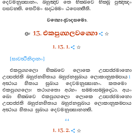
දෙවමනුස‍්සානං
.
බහුඤ‍්ච
තෙ
භික‍්ඛවෙ
භික‍්ඛූ
පුඤ‍්ඤං
පසවන‍්ති
.
තෙවිමං
සද‍්ධම‍්මං
ඨපෙන‍්තීති
.
වග‍්ගො
ද‍්වාදසමො
.
13.
එකපුග‍්ගලවග‍්ගො
1. 13. 1.
[
සාවත්‍ථිනිදානං
]
එකපුග‍්ගලො
භික‍්ඛවෙ
ලොකෙ
උප‍්පජ‍්ජමානො
උප‍්පජ‍්ජති
බහුජනහිතාය
බහුජනසුඛාය
ලොකානුකම‍්පාය
1
අත්‍ථාය
හිතාය
සුඛාය
දෙවමනුස‍්සානං
.
කතමො
එකපුග‍්ගලො
:
තථාගතො
අරහං
සම‍්මාසම‍්බුද‍්ධො
.
අයං
ඛො
භික‍්ඛවෙ
එකපුග‍්ගලො
ලොකෙ
උප‍්පජ‍්ජමානො
උප‍්පජ‍්ජති
බහුජනහිතාය
බහුජනසුඛාය
ලොකානුකම‍්පාය
අත්‍ථාය
හිතාය
සුඛාය
දෙවමනුස‍්සානන‍්ති
.
44
1. 13. 2.