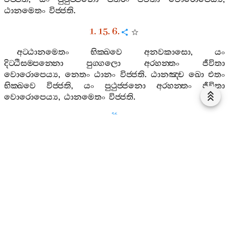
ඨානමෙතං
විජ‍්ජති
.
1. 15. 6.
අට‍්ඨානමෙතං
භික‍්ඛවෙ
අනවකාසො
,
යං
දිට‍්ඨිසම‍්පන‍්නො
පුග‍්ගලො
අරහන‍්තං
ජීවිතා
වොරොපෙය්‍ය
,
නෙතං
ඨානං
විජ‍්ජති
.
ඨානඤ‍්ච
ඛො
එතං
භික‍්ඛවෙ
විජ‍්ජති
,
යං
පුථුජ‍්ජනො
අරහන‍්තං
ජීවිතා
වොරොපෙය්‍ය
,
ඨානමෙතං
විජ‍්ජති
.
56
1. 15. 7.
අට‍්ඨානමෙතං
භික‍්ඛවෙ
අනවකාසො
,
යං
දිට‍්ඨිසම‍්පන‍්නො
පුග‍්ගලො
තථාගතස‍්ස
දුට‍්ඨෙන
චිත‍්තෙන
ලොහිතං
උප‍්පාදෙය්‍ය
,
නෙතං
ඨානං
විජ‍්ජති
.
ඨානඤ‍්ච
ඛො
එතං
භික‍්ඛවෙ
විජ‍්ජති
,
යං
පුථුජ‍්ජනො
තථාගතස‍්ස
දුට‍්ඨෙන
චිත‍්තෙන
ලොහිතං
උප‍්පාදෙය්‍ය
,
ඨානමෙතං
විජ‍්ජති
.
1