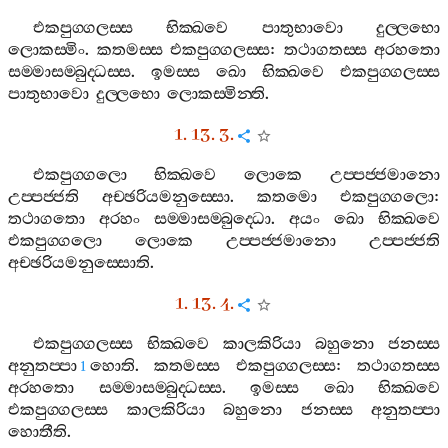
එකපුග‍්ගලස‍්ස
භික‍්ඛවෙ
පාතුභාවො
දුල‍්ලභො
ලොකස‍්මිං
.
කතමස‍්ස
එකපුග‍්ගලස‍්ස
:
තථාගතස‍්ස
අරහතො
සම‍්මාසම‍්බුද‍්ධස‍්ස
.
ඉමස‍්ස
ඛො
භික‍්ඛවෙ
එකපුග‍්ගලස‍්ස
පාතුභාවො
දුල‍්ලභො
ලොකස‍්මින‍්ති
.
1. 13. 3.
එකපුග‍්ගලො
භික‍්ඛවෙ
ලොකෙ
උප‍්පජ‍්ජමානො
උප‍්පජ‍්ජති
අච‍්ඡරියමනුස‍්සො
.
කතමො
එකපුග‍්ගලො
:
තථාගතො
අරහං
සම‍්මාසම‍්බුද‍්ධො
.
අයං
ඛො
භික‍්ඛවෙ
එකපුග‍්ගලො
ලොකෙ
උප‍්පජ‍්ජමානො
උප‍්පජ‍්ජති
අච‍්ඡරියමනුස‍්සොති
.
1. 13. 4.
එකපුග‍්ගලස‍්ස
භික‍්ඛවෙ
කාලකිරියා
බහුනො
ජනස‍්ස
අනුතප‍්පා
හොති
.
කතමස‍්ස
එකපුග‍්ගලස‍්ස
:
තථාගතස‍්ස
1
අරහතො
සම‍්මාසම‍්බුද‍්ධස‍්ස
.
ඉමස‍්ස
ඛො
භික‍්ඛවෙ
එකපුග‍්ගලස‍්ස
කාලකිරියා
බහුනො
ජනස‍්ස
අනුතප‍්පා
හොතීති
.