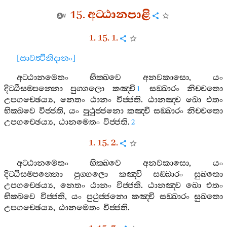
15.
අට‍්ඨානපාළි
1. 15. 1.
[
සාවත්‍ථිනිදානං
]
අට‍්ඨානමෙතං
භික‍්ඛවෙ
අනවකාසො
,
යං
දිට‍්ඨිසම‍්පන‍්නො
පුග‍්ගලො
කඤ‍්චි
සඞ‍්ඛාරං
නිච‍්චතො
1
උපගච‍්ඡෙය්‍ය
,
නෙතං
ඨානං
විජ‍්ජති
.
ඨානඤ‍්ච
ඛො
එතං
භික‍්ඛවෙ
විජ‍්ජති
,
යං
පුථුජ‍්ජනො
කඤ‍්චි
සඞ‍්ඛාරං
නිච‍්චතො
උපගච‍්ඡෙය්‍ය
,
ඨානමෙතං
විජ‍්ජති
.
2
1. 15. 2.
අට‍්ඨානමෙතං
භික‍්ඛවෙ
අනවකාසො
,
යං
දිට‍්ඨිසම‍්පන‍්නො
පුග‍්ගලො
කඤ‍්චි
සඞ‍්ඛාරං
සුඛතො
උපගච‍්ඡෙය්‍ය
,
නෙතං
ඨානං
විජ‍්ජති
.
ඨානඤ‍්ච
ඛො
එතං
භික‍්ඛවෙ
විජ‍්ජති
,
යං
පුථුජ‍්ජනො
කඤ‍්චි
සඞ‍්ඛාරං
සුඛතො
උපගච‍්ඡෙය්‍ය
,
ඨානමෙතං
විජ‍්ජති
.