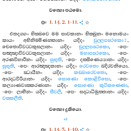
වග‍්ගො
පඨමො
.
1. 14. 2. 1-11.
එතදග‍්ගං
භික‍්ඛවෙ
මම
සාවකානං
භික‍්ඛූනං
මනොමයං
කායං
අභිනිම‍්මිණන‍්තානං
යදිදං
චුල‍්ලපන්‍ථකො
,
2
චෙතොවිවට‍්ටකුසලානං
යදිදං
චුල‍්ලපන්‍ථකො
, -
පෙ
-
සඤ‍්ඤාවිවට‍්ටකුසලානං
යදිදං
මහාපන්‍ථකො
, -
පෙ
-
අරණවිහාරීනං
යදිදං
සුභූති
, -
පෙ
-
දක‍්ඛිණෙය්‍යානං
යදිදං
සුභූති
, -
පෙ
-
ආරඤ‍්ඤකානං
යදිදං
රෙවතො
ඛදිරවනියො
,
-
පෙ
-
ඣායීනං
යදිදං
කඞ‍්ඛාරෙවතො
, -
පෙ
-
ආරද‍්ධවිරියානං
යදිදං
සොණො
කොළිවීසො
, -
පෙ
-
කල්‍යාණවාක‍්කරණානං
යදිදං
සොණො
කුටිකණ‍්ණො
,
-
පෙ
-
ලාභීනං
යදිදං
සීවලී
, -
පෙ
-
සද‍්ධාධිමුත‍්තානං
යදිදං
වක‍්කලීති
.
වග‍්ගො
දුතියො
.
48
1. 14. 3. 1-10.