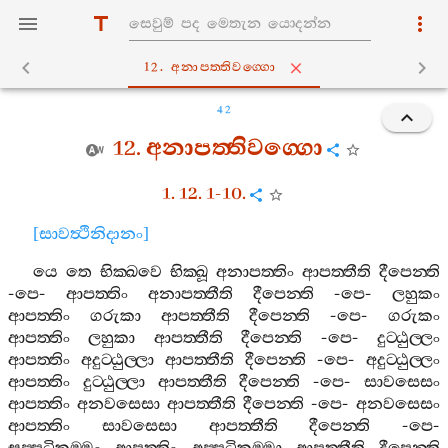
12. අනාපත‍්තිවග‍්ගො
42
12.
අනාපත‍්තිවග‍්ගො
1. 12. 1-10.
[
සාවත්‍ථිනිදානං
]
යෙ
තෙ
භික‍්ඛවෙ
භික‍්ඛූ
අනාපත‍්තිං
ආපත‍්තීති
දීපෙන‍්ති
-
පෙ
-
ආපත‍්තිං
අනාපත‍්තීති
දීපෙන‍්ති
-
පෙ
-
ලහුකං
ආපත‍්තිං
ගරුකා
ආපත‍්තීති
දීපෙන‍්ති
-
පෙ
-
ගරුකං
ආපත‍්තිං
ලහුකා
ආපත‍්තීති
දීපෙන‍්ති
-
පෙ
-
දුට‍්ඨුල‍්ලං
ආපත‍්තිං
අදුට‍්ඨුල‍්ලා
ආපත‍්තීති
දීපෙන‍්ති
-
පෙ
-
අදුට‍්ඨුල‍්ලං
ආපත‍්තිං
දුට‍්ඨුල‍්ලා
ආපත‍්තීති
දීපෙන‍්ති
-
පෙ
-
සාවසෙසං
ආපත‍්තිං
අනවසෙසා
ආපත‍්තීති
දීපෙන‍්ති
-
පෙ
-
අනවසෙසං
ආපත‍්තිං
සාවසෙසා
ආපත‍්තීති
දීපෙන‍්ති
-
පෙ
-