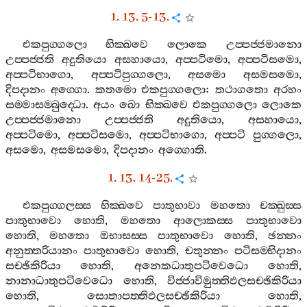
1. 13. 5-13.
එකපුග‍්ගලො
භික‍්ඛවෙ
ලොකෙ
උප‍්පජ‍්ජමානො
උප‍්පජ‍්ජති
අදුතියො
අසහායො
,
අප‍්පටිමො
,
අප‍්පටිසමො
,
අප‍්පටිභාගො
,
අප‍්පටිපුග‍්ගලො
,
අසමො
අසමසමො
,
දිපදානං
අග‍්ගො
.
කතමො
එකපුග‍්ගලො
:
තථාගතො
අරහං
සම‍්මාසම‍්බුද‍්ධො
.
අයං
ඛො
භික‍්ඛවෙ
එකපුග‍්ගලො
ලොකෙ
උප‍්පජ‍්ජමානො
උප‍්පජ‍්ජති
අදුතියො
,
අසහායො
,
අප‍්පටිමො
,
අප‍්පටිසමො
,
අප‍්පටිභාගො
,
අප‍්පටි
පුග‍්ගලො
,
අසමො
,
අසමසමො
,
දිපදානං
අග‍්ගොති
.
1. 13. 14-25.
එකපුග‍්ගලස‍්ස
භික‍්ඛවෙ
පාතුභාවා
මහතො
චක‍්ඛුස‍්ස
පාතුභාවො
හොති
,
මහතො
ආලොකස‍්ස
පාතුභාවො
හොති
,
මහතො
ඔභාසස‍්ස
පාතුභාවො
හොති
,
ඡන‍්නං
අනුත‍්තරියානං
පාතුභාවො
හොති
,
චතුන‍්නං
පටිසම‍්භිදානං
සච‍්ඡිකිරියා
හොති
,
අනෙකධාතුපටිවෙධො
හොති
,
නානාධාතුපටිවෙධො
හොති
,
විජ‍්ජාවිමුත‍්තිඵලසච‍්ඡිකිරියා
හොති
,
සොතාපත‍්තිඵලසච‍්ඡිකිරියා
හොති
,