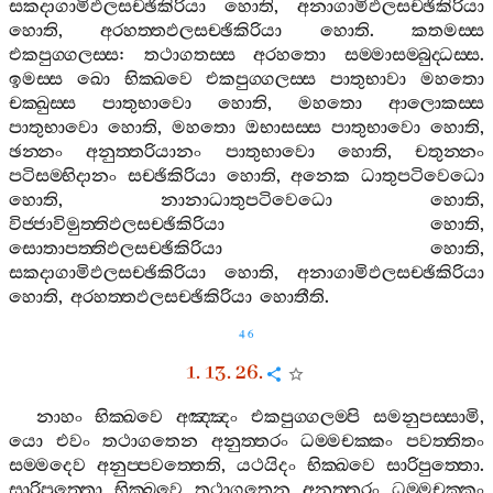
සකදාගාමිඵලසච‍්ඡිකිරියා
හොති
,
අනාගාමිඵලසච‍්ඡිකිරියා
හොති
,
අරහත‍්තඵලසච‍්ඡිකිරියා
හොති
.
කතමස‍්ස
එකපුග‍්ගලස‍්ස
:
තථාගතස‍්ස
අරහතො
සම‍්මාසම‍්බුද‍්ධස‍්ස
.
ඉමස‍්ස
ඛො
භික‍්ඛවෙ
එකපුග‍්ගලස‍්ස
පාතුභාවා
මහතො
චක‍්ඛුස‍්ස
පාතුභාවො
හොති
,
මහතො
ආලොකස‍්ස
පාතුභාවො
හොති
,
මහතො
ඔභාසස‍්ස
පාතුභාවො
හොති
,
ඡන‍්නං
අනුත‍්තරියානං
පාතුභාවො
හොති
,
චතුන‍්නං
පටිසම‍්භිදානං
සච‍්ඡිකිරියා
හොති
,
අනෙක
ධාතුපටිවෙධො
හොති
,
නානාධාතුපටිවෙධො
හොති
,
විජ‍්ජාවිමුත‍්තිඵලසච‍්ඡිකිරියා
හොති
,
සොතාපත‍්තිඵලසච‍්ඡිකිරියා
හොති
,
සකදාගාමිඵලසච‍්ඡිකිරියා
හොති
,
අනාගාමිඵලසච‍්ඡිකිරියා
හොති
,
අරහත‍්තඵලසච‍්ඡිකිරියා
හොතීති
.
46
1. 13. 26.
නාහං
භික‍්ඛවෙ
අඤ‍්ඤං
එකපුග‍්ගලම‍්පි
සමනුපස‍්සාමි
,
යො
එවං
තථාගතෙන
අනුත‍්තරං
ධම‍්මචක‍්කං
පවත‍්තිතං
සම‍්මදෙව
අනුප‍්පවත‍්තෙති
,
යථයිදං
භික‍්ඛවෙ
සාරිපුත‍්තො
.
සාරිපුත‍්තො
භික‍්ඛවෙ
තථාගතෙන
අනුත‍්තරං
ධම‍්මචක‍්කං