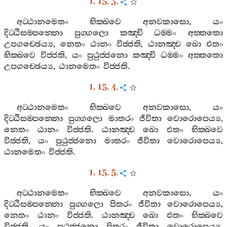
1. 15. 3.
අට‍්ඨානමෙතං
භික‍්ඛවෙ
අනවකාසො
,
යං
දිට‍්ඨිසම‍්පන‍්නො
පුග‍්ගලො
කඤ‍්චි
ධම‍්මං
අත‍්තතො
උපගච‍්ඡෙය්‍ය
,
නෙතං
ඨානං
විජ‍්ජති
,
ඨානඤ‍්ච
ඛො
එතං
භික‍්ඛවෙ
විජ‍්ජති
,
යං
පුථුජ‍්ජනො
කඤ‍්චි
ධම‍්මං
අත‍්තතො
උපගච‍්ඡෙය්‍ය
,
ඨානමෙතං
විජ‍්ජති
.
1. 15. 4.
අට‍්ඨානමෙතං
භික‍්ඛවෙ
අනවකාසො
,
යං
දිට‍්ඨිසම‍්පන‍්නො
පුග‍්ගලො
මාතරං
ජීවිතා
වොරොපෙය්‍ය
,
නෙතං
ඨානං
විජ‍්ජති
.
ඨානඤ‍්ච
ඛො
එතං
භික‍්ඛවෙ
විජ‍්ජති
,
යං
පුථුජ‍්ජනො
මාතරං
ජීවිතා
වොරොපෙය්‍ය
,
ඨානමෙතං
විජ‍්ජති
.
1. 15. 5.
අට‍්ඨානමෙතං
භික‍්ඛවෙ
අනවකාසො
,
යං
දිට‍්ඨිසම‍්පන‍්නො
පුග‍්ගලො
පිතරං
ජීවිතා
වොරොපෙය්‍ය
,
නෙතං
ඨානං
විජ‍්ජති
.
ඨානඤ‍්ච
ඛො
එතං
භික‍්ඛවෙ
විජ‍්ජති
,
යං
පුථුජ‍්ජනො
පිතරං
ජීවිතා
වොරොපෙය්‍ය
,