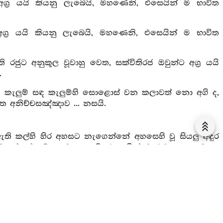
අග්‍ර යයි කියනු ලැබෙයි, මහණෙනි, එසෙයින් ම භාවිත
ග්‍ර යයි කියනු ලැබෙයි, මහණෙනි, එසෙයින් ම භාවිත
රජුට අනුකූල වූවාහු වෙත, සක්විතිරජ ඔවුන්ට අග්‍ර යයි
.
ු කැලුම් සඳ කැලුම්හි සොළොස් වන කලාවත් නො අගි ද,
ිත අනිච්චසඤ්ඤාව ... නසයි.
ති කල්හි හිර අහසට නැගෙන්නේ අහසෙහි වූ සියලු අඳුර
බබළන්නේ වේ ද, මහණෙනි, එසෙයින් ම වඩනා ලද බහුල
, සියලු භවරාගය ගෙවයි, සියලු අවිද්‍යාව ගෙවයි, සියලු
යලු කාමරාගය ගෙවා ද ... සියලු අස්මිමානය ගෙවා ද
 මෙසේ යැ, වේදනාව මෙසේ යැ ... සංඥාව මෙසේ යැ ...