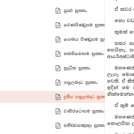
ඒ කවර 
පුප‍්ඵ සුත‍්තං
නො වඩනා
ඵෙණපිණ‍්ඩූපම සුත‍්තං
කුමක් 
ගොමය පිණ‍්ඩූපම සුත‍්තං
සතර ස
හෙයිනැ, 
නඛසිඛොපම සුත‍්තං
ආර්‍ය්‍යඅෂ්
මහණෙනි
සුද‍්ධික සුත‍්තං
ලැගැ මොන
වෙති. ඒ කි
ගද‍්දුලබද‍්ධ සුත‍්තං
ඉදින් මෙ 
නික්මෙන්නට
දුතිය ගද‍්දුලබද‍්ධ සුත‍්තං
ඒ කුම් 
වාසිජටොපම සුත‍්තං
මහණෙනි
නොලගින ලද්
අනිච‍්චසඤ‍්ඤා සුත‍්තං