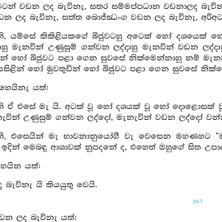
ටන් වඩන ලද බැවිනැ, සතර සම්මප්පධාන වඩනාලද බැවිනැ, 
ඩන ලද බැවිනැ, සත්ත බොජ්ඣංග වඩන ලද බැවිනැ, අරිඅට
, යම්සේ කිකිළියකගේ බිජුවටහු අටෙක් හෝ දශයෙක් හෝ
ාහු මැනවින් උණුසුම් ගන්වන ලද්දාහු මැනවින් වඩන ලද්දාහ
ින් හෝ බිජුවට පළා ගෙන සුවසේ නික්මෙන්නාහු නම් මැනවැ
යසිළින් හෝ මුවතුඩින් හෝ බිජුවට පළා ගෙන සුවසේ නික්මෙන්
හෙයිනැ යත්:
ඒ එසේ මැ යි. අටක් වූ හෝ දශයක් වූ හෝ දොළොසක් වූ හෝ
ැවින් උණුසුම් ගන්වන ලද්දෝ, මැනැවින් වඩන ලද්දෝ වන්න
, එසෙයින් මැ භාවනානුයෝගී වැ වෙසෙන මහණහට “මා 
 ඉදින් මෙබඳු ආශාවක් නූපදනේ ද, එහෙත් ඔහුගේ සිත උපාද
හෙයින යත්:
බැවිනැ යි කියයුතු වෙයි.
267
ඩන ලද බැවිනැ යත්: