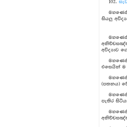
102.
සැව
මහණෙනි,
සියලු අවිද
මහණෙනි
අනිච්චසඤ්
අවිද්‍යාව 
මහණෙනි
එසෙයින් ම 
මහණෙනි
(පතනය) වේ 
මහණෙනි
පැතිර සිටි
මහණෙනි,
අනිච්චසඤ්ඤ