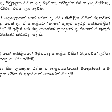
සිවුඉදුපා වඩන ලද බැවිනැ, පසිඳුරන් වඩන ලද බැවිනැ,
ඟිමග වඩන ලද බැවිනි.
 දොළොසක් හෝ වෙත් ද, ඒවා කිකිළිය විසින් මැනවින්
ු වෙත් ද,. ඒ කිකිළියට “මාගේ කුකුළු පැටවු පානියසිළින්
” යි ඉදින් මෙ බඳු ආශාවක් නූපදනේ ද, එහෙත් ඒ කුකුළු
නට සමර්‍ත්‍ථහු මැ යි.
 කිකිළියගේ බිජුවටහු කිකිළිය විසින් මැනැවින් ලගින
ාහු ය. (එහෙයිනි).
සිත උපාදාන රහිත ව ආස්‍රවයන්ගෙන් මිදෙන්නේ නම්
ාන රහිත ව ආස්‍රවයන් කෙරෙන් මිදෙයි.