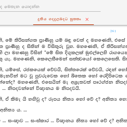
දුතිය ගද‍්දුලබද‍්ධ සුත‍්තං
261
 මේ තිරිසන්ගත ප්‍රාණීහු යම් බඳු වෙත් ද මහණෙනි, එසේ
ත ප්‍රාණීහු ද සිතින් ම විසිතුරු වූහ. මහණෙනි, ඒ තිරිසන
ි ලා මහණහු විසින් “මේ සිත දිගුකලක් මුළුල්ලෙහි රාගයෙ
ුතු යැ. මහණෙනි, කෙලෙසීමෙන් සත්ත්‍වයෝ කෙලෙසෙති. සිත පිර
, යම්සේ, රජකයෙක් වේවයි, සිත්තරෙක් වේවයි, රඳන් 
 මැනවින් මට වූ පුවරුවෙක හෝ බිතෙක හෝ රෙදිපිටෙක හ
්නේද? මහණෙනි, එසෙයින් මැ අශ්‍රැතවත් පෘථග්ජන නිපදව
 ... නිපදවන්නේ විඥානය ම නිපදවයි.
 ඒ කිමැ යි හඟිවු ද? රූපය නිත්‍ය හෝ වේ ද? අනිත්‍ය හෝ
නිත්‍ය ය. ...
... සංඥාව ... සංස්කාර ... විඥානය නිත්‍ය හෝ වේ ද? අනිත්