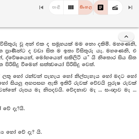
පාළි
සිංහල
 විසිතුරු වූ අන් එක ද සමූහයක් මම නො දකිමි. මහණෙනි,
්ගත ප්‍රාණීන්ට ද වඩා සිත ම ඉතා විසිතුරු යැ. මහණෙනි, එ
න්, ද්වේෂයෙන්, මෝහයෙන් සකිලිටි ය” යි නිතොර සිය සිත
ිසිදු වීමෙන් සත්ත්‍වයෝ පිරිසිදු වෙත්.
හෝ ලතු හෝ රන්වන් පැහැය හෝ නිල්පැහැය හෝ මදට හෝ
ෝ සියලු අඟපසඟ ඇති ඉතිරි රුවක් වේවයි පුරුෂ රුවක්
න්නේ රූපය මැ නිපදවයි. වේදනාව මැ ... සංඥාව මැ ...
 වේ දැ?යි.
‍ය හෝ වේ දැ? යි.