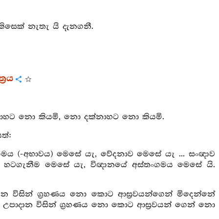
කිසෙක් නැතැ යි දැනගනී.
‍රය
න්නාහට නො කියමි, නො දක්නාහට නො කියමි.
ත්:
ගමය (-අභාවය) මෙසේ යැ, වේදනාව මෙසේ යැ ... සංඥාව
යේ හටගැනීම මෙසේ යැ, විඥානයේ අස්තංගමය මෙසේ යි.
විසින් ග්‍රහණය නො කොට ආස්‍රවයන්ගෙන් මිදෙන්නේ
ිත උපාදාන විසින් ග්‍රහණය නො කොට ආස්‍රවයන් ගෙන් නො