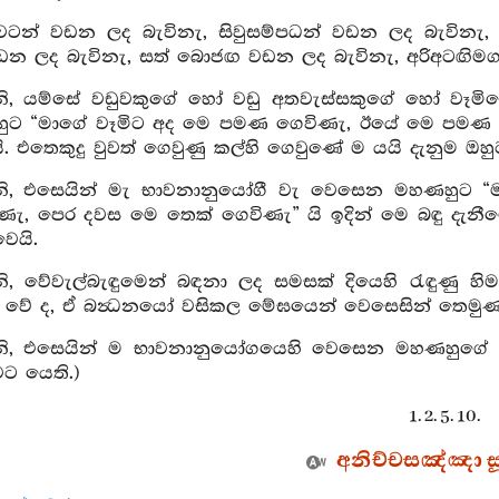
වටන් වඩන ලද බැවිනැ, සිවුසම්පධන් වඩන ලද බැවිනැ, ස
ඩන ලද බැවිනැ, සත් බොජඟ වඩන ලද බැවිනැ, අරිඅටඟිමග
, යම්සේ වඩුවකුගේ හෝ වඩු අතවැස්සකුගේ හෝ වෑමිට
හුට “මාගේ වෑමිට අද මෙ පමණ ගෙවිණැ, ඊයේ මෙ පමණ
 එතෙකුදු වුවත් ගෙවුණු කල්හි ගෙවුණේ ම යයි දැනුම ඔහු
, එසෙයින් මැ භාවනානුයෝගී වැ වෙසෙන මහණහුට “මා
ැ, පෙර දවස මෙ තෙක් ගෙවිණැ” යි ඉදින් මෙ බඳු දැනීමෙ
වෙයි.
, වේවැල්බැඳුමෙන් බඳනා ලද සමසක් දියෙහි රැඳුණු හ
් වේ ද, ඒ බන්‍ධනයෝ වසිකල මේඝයෙන් වෙසෙසින් තෙමුණාහු
, එසෙයින් ම භාවනානුයෝගයෙහි වෙසෙන මහණහුගේ සංය
ට යෙති.)
1. 2. 5. 10.
අනිච්චසඤ්ඤා සූත