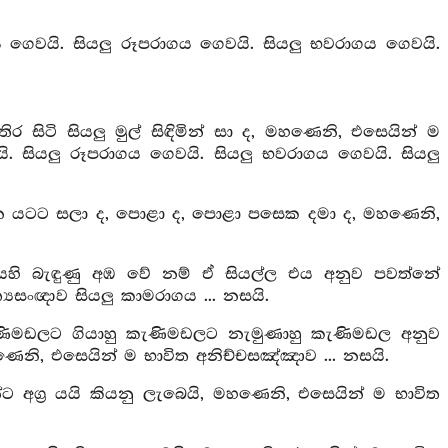
 ගෙවයි. සියලු රූපරාගය ගෙවයි. සියලු භවරාගය ගෙවයි.
ිටි සියලු මුල් සිඳිමින් සා ද, මහණෙනි, එසෙයින් ම
. සියලු රූපරාගය ගෙවයි. සියලු භවරාගය ගෙවයි. සියලු
න යටට සලා ද, පොළා ද, පොළා පසෙක දමා ද, මහණෙනි,
යෙහි බැඳුණු අඹ වේ නම් ඒ සියල්ල එය අනුව පවත්නේ
‍යසංඥාව සියලු කාමරාගය ... නසයි.
ැණිමඩලට ගියාහු කැණිමඩලට නැමුණාහු කැණිමඩල අනුව
හණෙනි, එසෙයින් ම භාවිත අනිච්චසඤ්ඤාව ... නසයි.
ට අග්‍ර යයි කියනු ලැබෙයි, මහණෙනි, එසෙයින් ම භාවිත