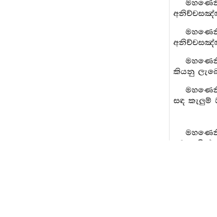
මහණෙනි
අනිච්චසඤ්ඤ
මහණෙනි
අනිච්චසඤ්ඤ
මහණෙනි,
කියනු ලැබ
මහණෙනි
සඳ කැලුම් 
මහණෙනි
වෙසෙසින්
කරණ ලද අනි
අස්මිමානය
මහණෙනි
නසා ද යත්
රූපය ම