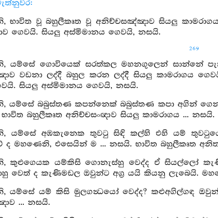
ැත්නුවර:
 භාවිත වූ බහුලීකෘත වූ අනිච්චසඤ්ඤාව සියලු කාමරාගය
්‍යාව ගෙවයි. සියලු අස්මිමානය ගෙවයි, නසයි.
269
, යම්සේ ගොවියෙක් සරත්කල මහනගුලෙන් සාන්නේ පැතිර ස
ඤාව වඩනා ලද්දී බහුල කරන ලද්දී සියලු කාමරාගය ගෙවයි
ගෙවයි. සියලු අස්මිමානය ගෙවයි, නසයි.
, යම්සේ බබුස්තණ කපන්නෙක් බබුස්තණ කපා අගින් ගෙ
භාවිත බහුලීකෘත අනිච්චසංඥාව සියලු කාමරාගය ... නසයි.
, යම්සේ අඹකැනෙක තුවටු සිඳි කල්හි එහි යම් තුවටු
ද මහණෙනි, එසෙයින් ම ... නසයි. භාවිත බහුලීකෘත අනිත්
, කුළුගෙයක යම්කිසි ගොනැස්හු වෙද්ද ඒ සියල්ලෝ ක
යාහු වෙත් ද කැණිමඩල ඔවුන්ට අග්‍ර යයි කියනු ලැබෙයි. ම
 යම්සේ යම් කිසි මුලගන්‍ධයෝ වෙද්ද? කළුඅගිල්ගඳ ඔවුන්
ාව ... නසයි.