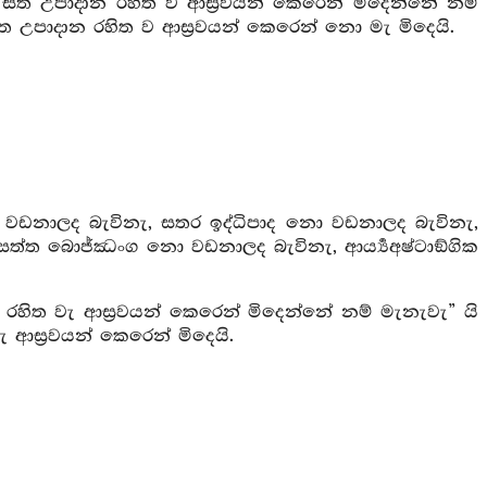
ත උපාදාන රහිත ව ආස්‍රවයන් කෙරෙන් මිදෙන්නේ නම්
 උපාදාන රහිත ව ආස්‍රවයන් කෙරෙන් නො මැ මිදෙයි.
ඩනාලද බැවිනැ, සතර ඉද්ධිපාද නො වඩනාලද බැවිනැ,
සත්ත බොජ්ඣංග නො වඩනාලද බැවිනැ, ආර්‍ය්‍යඅෂ්ටාඞ්ගික
ිත වැ ආස්‍රවයන් කෙරෙන් මිදෙන්නේ නම් මැනැවැ” යි
ආස්‍රවයන් කෙරෙන් මිදෙයි.