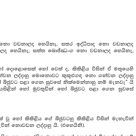
 නො වඩනාලද හෙයිනැ, සතර ඉද්ධිපාද නො වඩනාලද
ඩනාලද හෙයිනැ, සත්ත බොජ්ඣංග නො වඩනාලද හෙයිනැ,
 දොළොසෙක් හෝ වෙත් ද, කිකිළිය විසින් ඒ මතුයෙහි
න ලද්දාහු මොනොවට කුකුළුගඳ නො ගන්වන ලද්දාහු
හෝ බිජුවට පළා ගෙන සුවසේ නික්මෙන්නාහු නම් මැනවැ” යි
ියසිළින් හෝ මුවතුඩින් හෝ බිජුවට පළා ගෙන සුවසේ
 හෝ කිකිළිය ගේ බිජුවටහු කිකිළිය විසින් මැනැවින්
ින් නොවඩන ලද්දාහු යි. (එහෙයිනි).