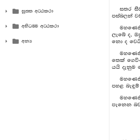
සතර සී
සුත‍්ත අට‍්ඨකථා
පස්බලන් ව
අභිධම‍්ම අට‍්ඨකථා
මහණෙනි
ලැබේ ද, ඔ
අන්‍ය
නො ද වෙයි.
මහණෙනි
තෙක් ගෙවිණ
යයි දැනුම 
මහණෙනි
පහළ බැඳුම
මහණෙනි
පැනෙන බව