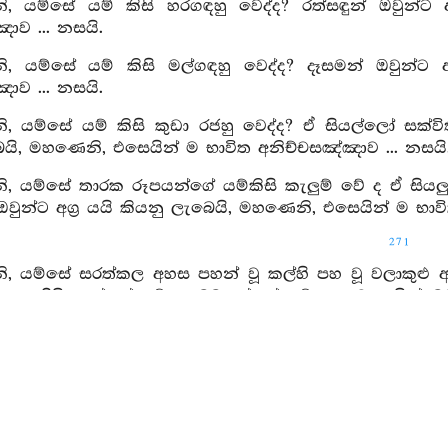
, යම්සේ යම් කිසි හරගඳහු වෙද්ද? රත්සඳුන් ඔවුන්ට 
ාව ... නසයි.
, යම්සේ යම් කිසි මල්ගඳහු වෙද්ද? දෑසමන් ඔවුන්ට අ
ාව ... නසයි.
 යම්සේ යම් කිසි කුඩා රජහු වෙද්ද? ඒ සියල්ලෝ සක්විති 
ෙයි, මහණෙනි, එසෙයින් ම භාවිත අනිච්චසඤ්ඤාව ... නසයි
, යම්සේ තාරක රූපයන්ගේ යම්කිසි කැලුම් වේ ද ඒ සියල
ඔවුන්ට අග්‍ර යයි කියනු ලැබෙයි, මහණෙනි, එසෙයින් ම භාව
271
, යම්සේ සරත්කල අහස පහන් වූ කල්හි පහ වූ වලාකුළු ඇ
 නසා දිලියෙන්නේ වේ ද, බබළන්නේ වේ ද, වෙසෙසින් 
ත්‍ය සංඥාව සියලු කාමරාගය ගෙවයි, සියලු රූපරාගය ගෙවයි
 ගෙවයි, නසයි.
, කෙසේ වඩන ලද මෙසේ බහුල කරණ ලද අනිච්චසඤ්ඤාව සි
:
ෙසේ යැ, රූපයේ හටගැන්ම මෙසේ යැ, රූපයේ අස්තඞ්ගමය