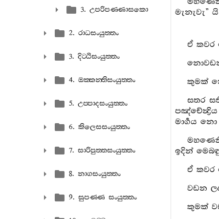
මහණෙනි
3. උපරිපණ‍්ණාසකො
මැනැවැ” ය
2. රාධසංයුත‍්තං
ඒ කවර 
3. දිට‍්ඨිසංයුත‍්තං
නොවඩන ල
4. ඔක‍්කන‍්තිසංයුත‍්තං
කුමක් 
සතර සත
5. උප‍්පාදසංයුත‍්තං
පඤ්චේන්‍ද
මාර්‍ගය නො
6. කිලෙසසංයුත‍්තං
මහණෙනි
7. සාරිපුත‍්තසංයුත‍්තං
ඉදින් මෙබඳ
ඒ කවර 
8. නාගසංයුත‍්තං
වඩන ලද 
9. සුපණ‍්ණ සංයුත‍්තං
කුමක් ව