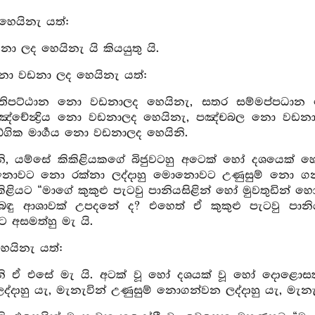
හෙයිනැ යත්:
 ලද හෙයිනැ යි කියයුතු යි.
නො වඩනා ලද හෙයිනැ යත්:
තිපට්ඨාන නො වඩනාලද හෙයිනැ, සතර සම්මප්පධාන
පඤ්චේන්‍ද්‍රිය නො වඩනාලද හෙයිනැ, පඤ්චබල නො ව
ටාඞ්ගික මාර්‍ගය නො වඩනාලද හෙයිනි.
, යම්සේ කිකිළියකගේ බිජුවටහු අටෙක් හෝ දශයෙක් හෝ
ොවට නො රක්නා ලද්දාහු මොනොවට උණුසුම් නො ගන්ව
කිළියට “මාගේ කුකුළු පැටවු පානියසිළින් හෝ මුවතුඩින් 
බඳු ආශාවක් උපදනේ ද? එහෙත් ඒ කුකුළු පැටවු පාන
 අසමත්හු මැ යි.
හෙයිනැ යත්:
 ඒ එසේ මැ යි. අටක් වූ හෝ දශයක් වූ හෝ දොළොසක් වූ
දාහු යැ, මැනැවින් උණුසුම් නොගන්වන ලද්දාහු යැ, මැනැව