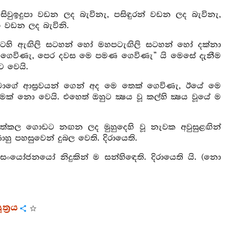
ිවුඉදුපා වඩන ලද බැවිනැ, පසිඳුරන් වඩන ලද බැවිනැ,
 වඩන ලද බැවිනි.
ෙහි ඇඟිලි සටහන් හෝ මහපටැඟිලි සටහන් හෝ දක්නා
 ගෙවිණැ, පෙර දවස මෙ පමණ ගෙවිණැ” යි මෙසේ දැනීම
ට වෙයි.
ගේ ආස්‍රවයන් ගෙන් අද මෙ තෙක් ගෙවිණැ, ඊයේ මෙ
ක් නො වෙයි. එහෙත් ඔහුට ක්‍ෂය වූ කල්හි ක්‍ෂය වූයේ ම
ිමත්කල ගොඩට නඟන ලද මුහුදෙහි වූ නැවක අවුසුළඟින්
 පහසුවෙන් දුබල වෙති. දිරායෙති.
ෝජනයෝ නිදුකින් ම සන්හිඳෙති. දිරායෙති යි. (නො
්‍රය