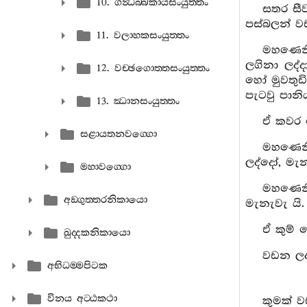
10. ගන්‍ධබ‍්බකායසංයුත‍්තං
සතර සීව
පස්බලන් ව
11. වලාහකසංයුත‍්තං
මහණෙනි
ලගිනා ලද්ද
12. වච‍්ඡගොත‍්තසංයුත‍්තං
හෝ මුවතුඩ
පැටවු පානි
13. ඣානසංයුත‍්තං
ඒ කවර 
සළායතනවග‍්ගො
මහණෙනි 
ලද්දෝ, මැන
මහාවග‍්ගො
මහණෙනි
අඞ‍්ගුත‍්තරනිකායො
මැනැවැ යි.
ඒ කුම් 
ඛුද‍්දකනිකායො
වඩන ලද 
අභිධම‍්මපිටක
විනය අට‍්ඨකථා
කුමක් ව