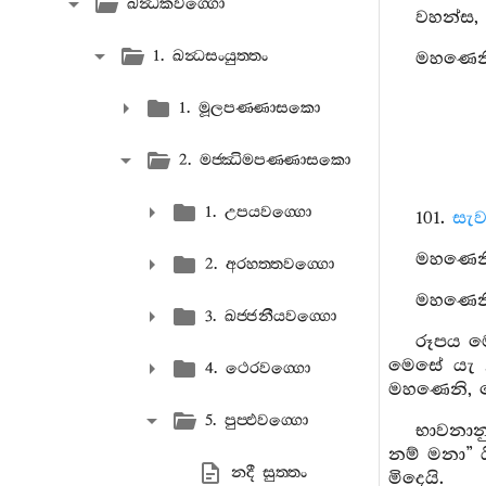
ඛන්‍ධකවග‍්ගො
වහන්ස, අ
1. ඛන්‍ධසංයුත‍්තං
මහණෙනි 
1. මූලපණ‍්ණාසකො
2. මජ‍්ඣිමපණ‍්ණාසකො
1. උපයවග‍්ගො
101.
සැව
මහණෙනි,
2. අරහත‍්තවග‍්ගො
මහණෙනි,
3. ඛජ‍්ජනීයවග‍්ගො
රූපය ම
මෙසේ යැ .
4. ථෙරවග‍්ගො
මහණෙනි, ම
5. පුප‍්ඵවග‍්ගො
භාවනාන
නම් මනා” 
නදී සුත‍්තං
මිදෙයි.