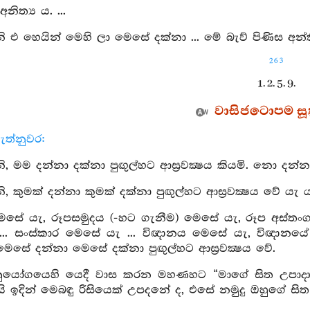
නිත්‍ය ය. ...
එ හෙයින් මෙහි ලා මෙසේ දක්නා ... මේ බැව් පිණිස අන්
263
1. 2. 5. 9.
වාසිජටොපම සූත්
ැත්නුවර:
 මම දන්නා දක්නා පුඟුල්හට ආස්‍රවක්‍ෂය කියමි. නො ද
 කුමක් දන්නා කුමක් දක්නා පුඟුල්හට ආස්‍රවක්‍ෂය වේ යැ ය
ෙසේ යැ, රූපසමුදය (-හට ගැනීම) මෙසේ යැ, රූප අස්තං
.. සංස්කාර මෙසේ යැ ... විඥානය මෙසේ යැ, විඥාන
ෙසේ දන්නා මෙසේ දක්නා පුඟුල්හට ආස්‍රවක්‍ෂය වේ.
ුයෝගයෙහි යෙදී වාස කරන මහණහට “මාගේ සිත උපාදාන 
යි ඉදින් මෙබඳු රිසියෙක් උපදනේ ද, එසේ නමුදු ඔහුගේ ස