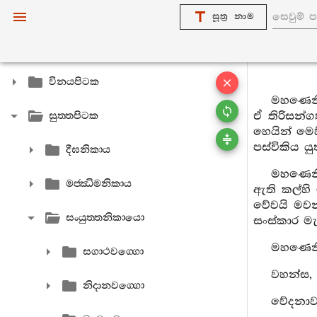
සූත්‍ර නාම
විනයපිටක
මහණෙනි,
ඒ තිරිසන්ග
සුත‍්තපිටක
හෙයින් මෙහ
පස්විකිය ය
දීඝනිකාය
මහණෙනි
මජ‍්ඣිමනිකාය
ඇති කල්හි
වේවයි මවන
සංයුත‍්තනිකායො
සංස්කාර මැ
මහණෙනි,
සගාථවග‍්ගො
වහන්ස, අ
නිදානවග‍්ගො
වේදනාව 