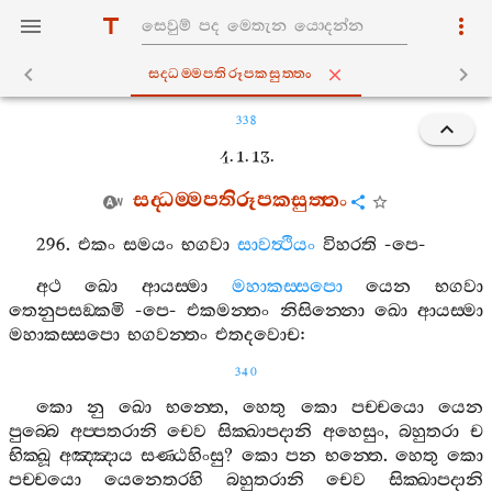
සද‍්ධම‍්මපතිරූපකසුත‍්තං
338
4. 1. 13.
සද‍්ධම‍්මපතිරූපකසුත‍්තං
296.
එකං
සමයං
භගවා
සාවත්‍ථියං
විහරති
-
පෙ
-
අථ
ඛො
ආයස‍්මා
මහාකස‍්සපො
යෙන
භගවා
තෙනුපසඞ‍්කමි
-
පෙ
-
එකමන‍්තං
නිසින‍්නො
ඛො
ආයස‍්මා
මහාකස‍්සපො
භගවන‍්තං
එතදවොච
:
340
කො
නු
ඛො
භන‍්තෙ
,
හෙතු
කො
පච‍්චයො
යෙන
පුබ‍්බෙ
අප‍්පතරානි
චෙව
සික‍්ඛාපදානි
අහෙසුං
,
බහුතරා
ච
භික‍්ඛූ
අඤ‍්ඤාය
සණ‍්ඨහිංසු
?
කො
පන
භන‍්තෙ
.
හෙතු
කො
පච‍්චයො
යෙනෙතරහි
බහුතරානි
චෙව
සික‍්ඛාපදානි