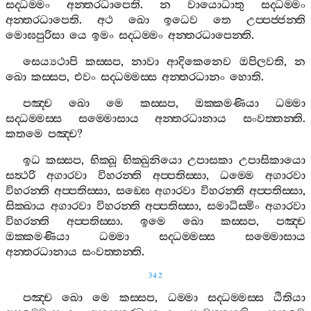
සද‍්ධම‍්මං
අන‍්තරධාපෙති
.
න
වායොධාතු
සද‍්ධම‍්මං
අන‍්තරධාපෙති
.
අථ
ඛො
ඉධෙව
තෙ
උප‍්පජ‍්ජන‍්ති
මොඝපුරිසා
යෙ
ඉමං
සද‍්ධම‍්මං
අන‍්තරධාපෙන‍්ති
.
සෙය්‍යථාපි
කස‍්සප
,
නාවා
ආදිකෙනෙව
ඔපිලවති
,
න
ඛො
කස‍්සප
,
එවං
සද‍්ධම‍්මස‍්ස
අන‍්තරධානං
හොති
.
පඤ‍්ච
ඛො
මෙ
කස‍්සප
,
ඔක‍්කමණියා
ධම‍්මා
සද‍්ධම‍්මස‍්ස
සම‍්මොසාය
අන‍්තරධානාය
සංවත‍්තන‍්ති
.
කතමෙ
පඤ‍්ච
?
ඉධ
කස‍්සප
,
භික‍්ඛූ
භික‍්ඛුනියො
උපාසකා
උපාසිකායො
සත්‍ථරි
අගාරවා
විහරන‍්ති
අප‍්පතිස‍්සා
,
ධම‍්මෙ
අගාරවා
විහරන‍්ති
අප‍්පතිස‍්සා
,
සඞ‍්ඝෙ
අගාරවා
විහරන‍්ති
අප‍්පතිස‍්සා
,
සික‍්ඛාය
අගාරවා
විහරන‍්ති
අප‍්පතිස‍්සා
,
සමාධිස‍්මිං
අගාරවා
විහරන‍්ති
අප‍්පතිස‍්සා
.
ඉමෙ
ඛො
කස‍්සප
,
පඤ‍්ච
ඔක‍්කමණියා
ධම‍්මා
සද‍්ධම‍්මස‍්ස
සම‍්මොසාය
අන‍්තරධානාය
සංවත‍්තන‍්ති
.
342
පඤ‍්ච
ඛො
මෙ
කස‍්සප
,
ධම‍්මා
සද‍්ධම‍්මස‍්ස
ඨිතියා