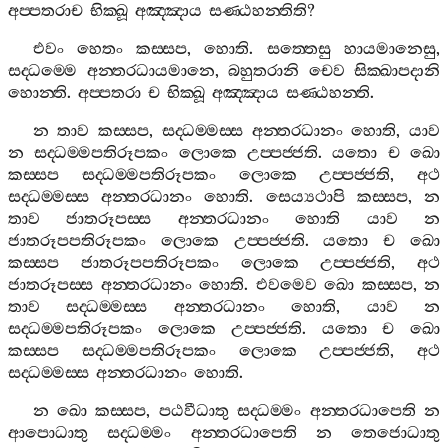
අප‍්පතරාච
භික‍්ඛූ
අඤ‍්ඤාය
සණ‍්ඨහන‍්තිති
?
එවං
හෙතං
කස‍්සප
,
හොති
.
සත‍්තෙසු
හායමානෙසු
,
සද‍්ධම‍්මෙ
අන‍්තරධායමානෙ
,
බහුතරානි
චෙව
සික‍්ඛාපදානි
හොන‍්ති
.
අප‍්පතරා
ච
භික‍්ඛූ
අඤ‍්ඤාය
සණ‍්ඨහන‍්ති
.
න
තාව
කස‍්සප
,
සද‍්ධම‍්මස‍්ස
අන‍්තරධානං
හොති
,
යාව
න
සද‍්ධම‍්මපතිරූපකං
ලොකෙ
උප‍්පජ‍්ජති
.
යතො
ච
ඛො
කස‍්සප
සද‍්ධම‍්මපතිරූපකං
ලොකෙ
උප‍්පජ‍්ජති
,
අථ
සද‍්ධම‍්මස‍්ස
අන‍්තරධානං
හොති
.
සෙය්‍යථාපි
කස‍්සප
,
න
තාව
ජාතරූපස‍්ස
අන‍්තරධානං
හොති
යාව
න
ජාතරූපපතිරූපකං
ලොකෙ
උප‍්පජ‍්ජති
.
යතො
ච
ඛො
කස‍්සප
ජාතරූපපතිරූපකං
ලොකෙ
උප‍්පජ‍්ජති
,
අථ
ජාතරූපස‍්ස
අන‍්තරධානං
හොති
.
එවමෙව
ඛො
කස‍්සප
,
න
තාව
සද‍්ධම‍්මස‍්ස
අන‍්තරධානං
හොති
,
යාව
න
සද‍්ධම‍්මපතිරූපකං
ලොකෙ
උප‍්පජ‍්ජති
.
යතො
ච
ඛො
කස‍්සප
සද‍්ධම‍්මපතිරූපකං
ලොකෙ
උප‍්පජ‍්ජති
,
අථ
සද‍්ධම‍්මස‍්ස
අන‍්තරධානං
හොති
.
න
ඛො
කස‍්සප
,
පඨවීධාතු
සද‍්ධම‍්මං
අන‍්තරධාපෙති
න
ආපොධාතු
සද‍්ධම‍්මං
අන‍්තරධාපෙති
න
තෙජොධාතු