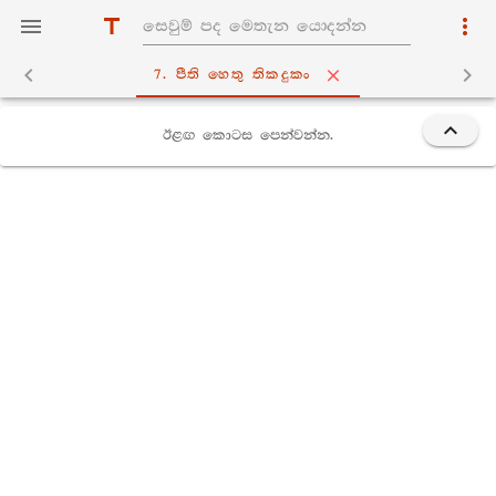
7. පීති හෙතු තිකදුකං
ඊළඟ කොටස පෙන්වන්න.