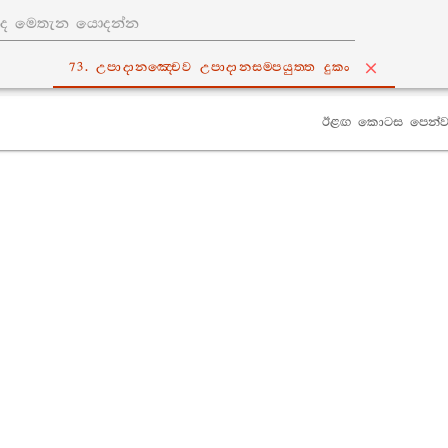
73. උපාදානඤ‍්චෙව උපාදානසම‍්පයුත‍්ත දුකං
ඊළඟ කොටස පෙන්ව