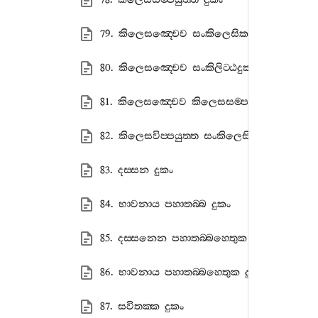
79. කිලෙසඤ‍්චෙව සංකිලෙසික දුකං
80. කිලෙසඤ‍්චෙව සංකිලිට‍්ඨදුකං
81. කිලෙසඤ‍්චෙව කිලෙසසම‍්පයුත‍්ත දුකං
82. කිලෙසවිප‍්පයුත‍්ත සංකිලෙසික දුකං
83. දස‍්සන දුකං
84. භාවනාය පහාතබ‍්බ දුකං
85. දස‍්සනෙන පහාතබ‍්බහෙතුක දුකං
86. භාවනාය පහාතබ‍්බහෙතුක දුකං
87. සවිතක‍්ක දුකං